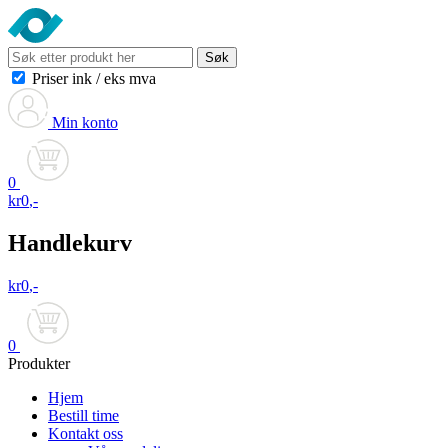
Søk
Priser ink
/
eks mva
Min konto
0
kr
0
,-
Handlekurv
kr
0
,-
0
Produkter
Hjem
Bestill time
Kontakt oss