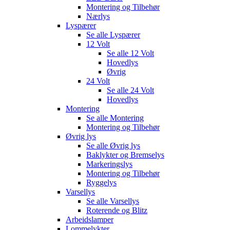
Montering og Tilbehør
Nærlys
Lyspærer
Se alle
Lyspærer
12 Volt
Se alle
12 Volt
Hovedlys
Øvrig
24 Volt
Se alle
24 Volt
Hovedlys
Montering
Se alle
Montering
Montering og Tilbehør
Øvrig lys
Se alle
Øvrig lys
Baklykter og Bremselys
Markeringslys
Montering og Tilbehør
Ryggelys
Varsellys
Se alle
Varsellys
Roterende og Blitz
Arbeidslamper
Lommelykter