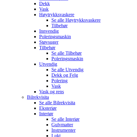
Dekk
Vask
Høytrykksvaskere
Se alle
Høytrykksvaskere
Tilbehør
Innvendig
Poleringsmaskin
Støvsuger
Tilbehør
Se alle
Tilbehør
Poleringsmaskin
Utvendig
Se alle
Utvendig
Dekk og Felg
Polering
Vask
Vask og rens
Bilrekvisita
Se alle
Bilrekvisita
Eksteriør
Interiør
Se alle
Interiør
Gulvmatter
Instrumenter
Lukt