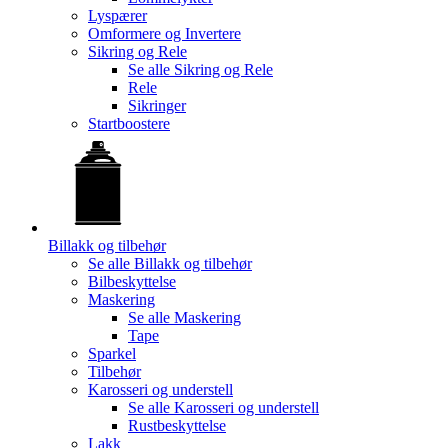
Lyspærer
Omformere og Invertere
Sikring og Rele
Se alle
Sikring og Rele
Rele
Sikringer
Startboostere
Billakk og tilbehør
Se alle
Billakk og tilbehør
Bilbeskyttelse
Maskering
Se alle
Maskering
Tape
Sparkel
Tilbehør
Karosseri og understell
Se alle
Karosseri og understell
Rustbeskyttelse
Lakk