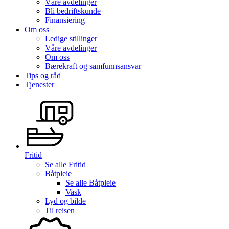
Våre avdelinger
Bli bedriftskunde
Finansiering
Om oss
Ledige stillinger
Våre avdelinger
Om oss
Bærekraft og samfunnsansvar
Tips og råd
Tjenester
Fritid
Se alle
Fritid
Båtpleie
Se alle
Båtpleie
Vask
Lyd og bilde
Til reisen