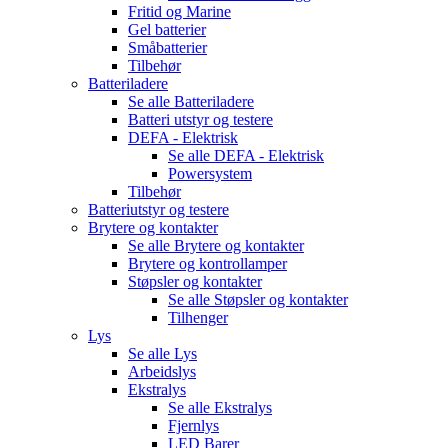
Fritid og Marine
Gel batterier
Småbatterier
Tilbehør
Batteriladere
Se alle
Batteriladere
Batteri utstyr og testere
DEFA - Elektrisk
Se alle
DEFA - Elektrisk
Powersystem
Tilbehør
Batteriutstyr og testere
Brytere og kontakter
Se alle
Brytere og kontakter
Brytere og kontrollamper
Støpsler og kontakter
Se alle
Støpsler og kontakter
Tilhenger
Lys
Se alle
Lys
Arbeidslys
Ekstralys
Se alle
Ekstralys
Fjernlys
LED Barer