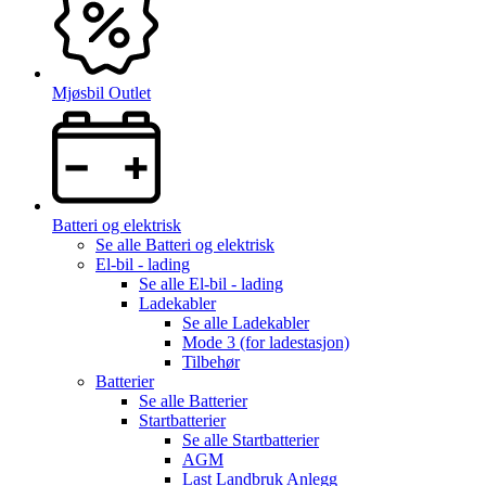
Mjøsbil Outlet
Batteri og elektrisk
Se alle
Batteri og elektrisk
El-bil - lading
Se alle
El-bil - lading
Ladekabler
Se alle
Ladekabler
Mode 3 (for ladestasjon)
Tilbehør
Batterier
Se alle
Batterier
Startbatterier
Se alle
Startbatterier
AGM
Last Landbruk Anlegg