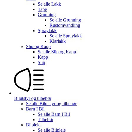
Se alle
Lakk
Tape
Grunning
Se alle
Grunning
Rustomvandling
Spraylakk
Se alle
Spraylakk
Klarlakk
Slip og Kapp
Se alle
Slip og Kapp
Kapp
Slip
Bilutstyr og tilbehør
Se alle
Bilutstyr og tilbehør
Barn I Bil
Se alle
Barn I Bil
Tilbehør
Bilpleie
Se alle
Bilpleie