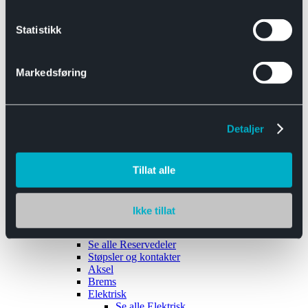
Se alle
Interiør
Sikkerhetsbelte
Statistikk
Tanklokk
Vindusviskere
Markedsføring
Detaljer
Tilhengere
Se alle
Tilhengere
Biltransport
Tillat alle
Maskinhenger
Yrkeshenger
Båthengere
Skaphengere
Ikke tillat
Varehengere
Reservedeler
Se alle
Reservedeler
Støpsler og kontakter
Aksel
Brems
Elektrisk
Se alle
Elektrisk