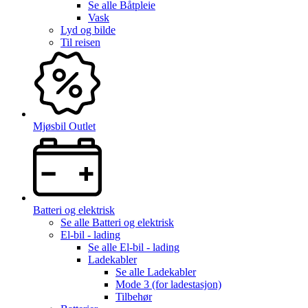
Se alle
Båtpleie
Vask
Lyd og bilde
Til reisen
Mjøsbil Outlet
Batteri og elektrisk
Se alle
Batteri og elektrisk
El-bil - lading
Se alle
El-bil - lading
Ladekabler
Se alle
Ladekabler
Mode 3 (for ladestasjon)
Tilbehør