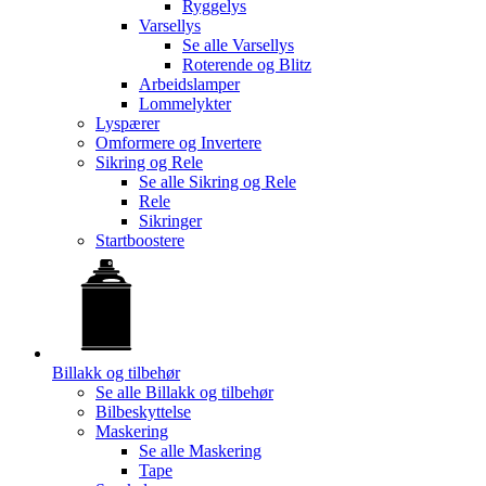
Ryggelys
Varsellys
Se alle
Varsellys
Roterende og Blitz
Arbeidslamper
Lommelykter
Lyspærer
Omformere og Invertere
Sikring og Rele
Se alle
Sikring og Rele
Rele
Sikringer
Startboostere
Billakk og tilbehør
Se alle
Billakk og tilbehør
Bilbeskyttelse
Maskering
Se alle
Maskering
Tape