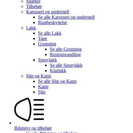
Sparkel
Tilbehør
Karosseri og understell
Se alle
Karosseri og understell
Rustbeskyttelse
Lakk
Se alle
Lakk
Tape
Grunning
Se alle
Grunning
Rustomvandling
Spraylakk
Se alle
Spraylakk
Klarlakk
Slip og Kapp
Se alle
Slip og Kapp
Kapp
Slip
Bilutstyr og tilbehør