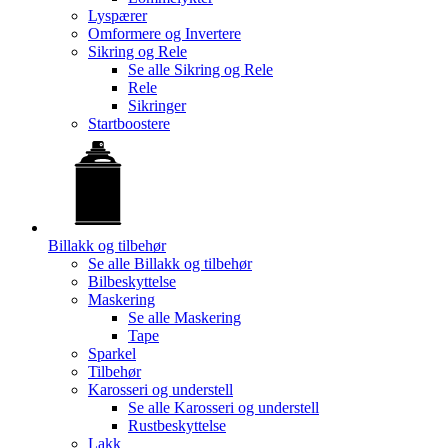
Lyspærer
Omformere og Invertere
Sikring og Rele
Se alle
Sikring og Rele
Rele
Sikringer
Startboostere
Billakk og tilbehør
Se alle
Billakk og tilbehør
Bilbeskyttelse
Maskering
Se alle
Maskering
Tape
Sparkel
Tilbehør
Karosseri og understell
Se alle
Karosseri og understell
Rustbeskyttelse
Lakk