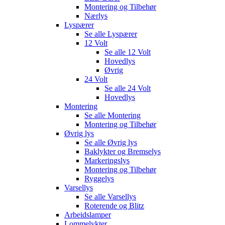
Montering og Tilbehør
Nærlys
Lyspærer
Se alle
Lyspærer
12 Volt
Se alle
12 Volt
Hovedlys
Øvrig
24 Volt
Se alle
24 Volt
Hovedlys
Montering
Se alle
Montering
Montering og Tilbehør
Øvrig lys
Se alle
Øvrig lys
Baklykter og Bremselys
Markeringslys
Montering og Tilbehør
Ryggelys
Varsellys
Se alle
Varsellys
Roterende og Blitz
Arbeidslamper
Lommelykter