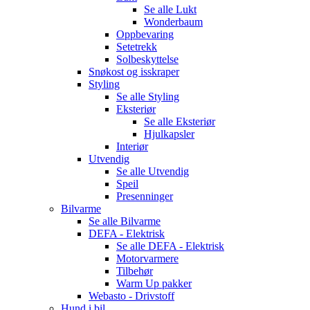
Se alle
Lukt
Wonderbaum
Oppbevaring
Setetrekk
Solbeskyttelse
Snøkost og isskraper
Styling
Se alle
Styling
Eksteriør
Se alle
Eksteriør
Hjulkapsler
Interiør
Utvendig
Se alle
Utvendig
Speil
Presenninger
Bilvarme
Se alle
Bilvarme
DEFA - Elektrisk
Se alle
DEFA - Elektrisk
Motorvarmere
Tilbehør
Warm Up pakker
Webasto - Drivstoff
Hund i bil