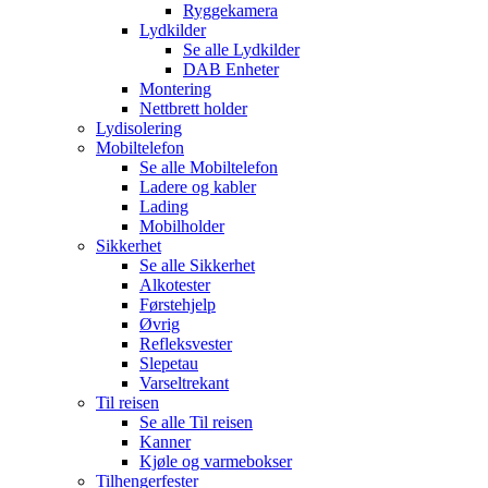
Ryggekamera
Lydkilder
Se alle
Lydkilder
DAB Enheter
Montering
Nettbrett holder
Lydisolering
Mobiltelefon
Se alle
Mobiltelefon
Ladere og kabler
Lading
Mobilholder
Sikkerhet
Se alle
Sikkerhet
Alkotester
Førstehjelp
Øvrig
Refleksvester
Slepetau
Varseltrekant
Til reisen
Se alle
Til reisen
Kanner
Kjøle og varmebokser
Tilhengerfester