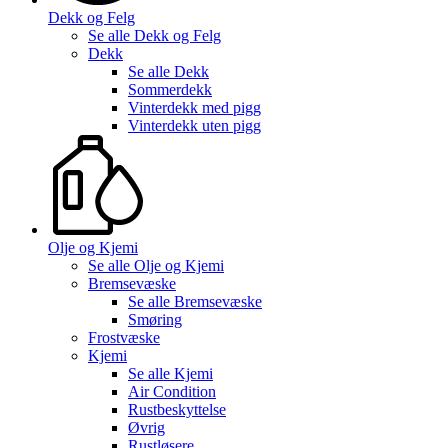
Dekk og Felg
Se alle
Dekk og Felg
Dekk
Se alle
Dekk
Sommerdekk
Vinterdekk med pigg
Vinterdekk uten pigg
Olje og Kjemi
Se alle
Olje og Kjemi
Bremsevæske
Se alle
Bremsevæske
Smøring
Frostvæske
Kjemi
Se alle
Kjemi
Air Condition
Rustbeskyttelse
Øvrig
Rustløsere