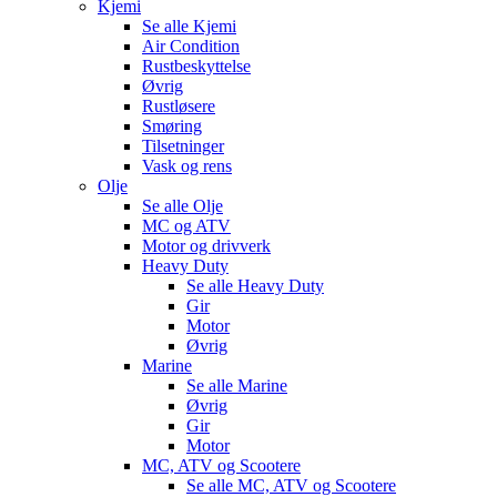
Kjemi
Se alle
Kjemi
Air Condition
Rustbeskyttelse
Øvrig
Rustløsere
Smøring
Tilsetninger
Vask og rens
Olje
Se alle
Olje
MC og ATV
Motor og drivverk
Heavy Duty
Se alle
Heavy Duty
Gir
Motor
Øvrig
Marine
Se alle
Marine
Øvrig
Gir
Motor
MC, ATV og Scootere
Se alle
MC, ATV og Scootere