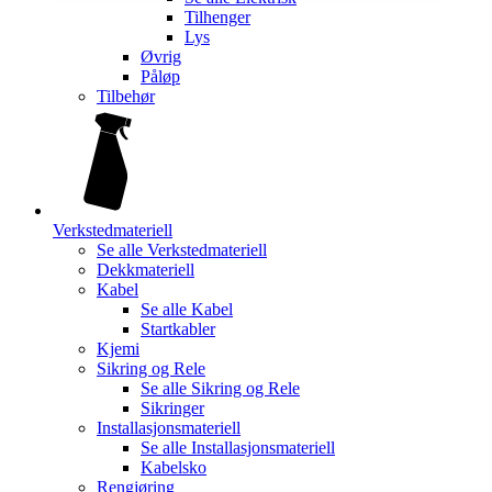
Tilhenger
Lys
Øvrig
Påløp
Tilbehør
Verkstedmateriell
Se alle
Verkstedmateriell
Dekkmateriell
Kabel
Se alle
Kabel
Startkabler
Kjemi
Sikring og Rele
Se alle
Sikring og Rele
Sikringer
Installasjonsmateriell
Se alle
Installasjonsmateriell
Kabelsko
Rengjøring