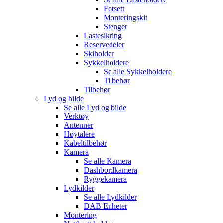
Fotsett
Monteringskit
Stenger
Lastesikring
Reservedeler
Skiholder
Sykkelholdere
Se alle
Sykkelholdere
Tilbehør
Tilbehør
Lyd og bilde
Se alle
Lyd og bilde
Verktøy
Antenner
Høytalere
Kabeltilbehør
Kamera
Se alle
Kamera
Dashbordkamera
Ryggekamera
Lydkilder
Se alle
Lydkilder
DAB Enheter
Montering