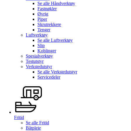
Se alle
Håndverktøy
Fastnøkler
Øvrig
Piper
Skrutrekkere
Tenger
Luftverktøy
Se alle
Luftverktøy
Slip
Koblinger
Spesialverktøy
Testutstyr
Verkstedutstyr
Se alle
Verkstedutstyr
Servicedeler
Fritid
Se alle
Fritid
Båtpleie