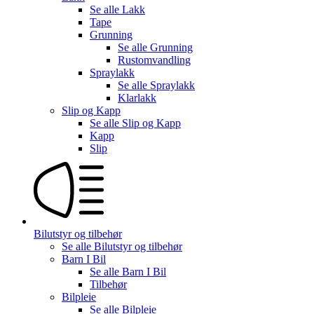
Se alle
Lakk
Tape
Grunning
Se alle
Grunning
Rustomvandling
Spraylakk
Se alle
Spraylakk
Klarlakk
Slip og Kapp
Se alle
Slip og Kapp
Kapp
Slip
Bilutstyr og tilbehør
Se alle
Bilutstyr og tilbehør
Barn I Bil
Se alle
Barn I Bil
Tilbehør
Bilpleie
Se alle
Bilpleie