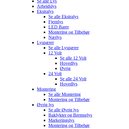
Se alle
Lys
Arbeidslys
Ekstralys
Se alle
Ekstralys
Fjernlys
LED Barer
Montering og Tilbehør
Nærlys
Lyspærer
Se alle
Lyspærer
12 Volt
Se alle
12 Volt
Hovedlys
Øvrig
24 Volt
Se alle
24 Volt
Hovedlys
Montering
Se alle
Montering
Montering og Tilbehør
Øvrig lys
Se alle
Øvrig lys
Baklykter og Bremselys
Markeringslys
Montering og Tilbehør