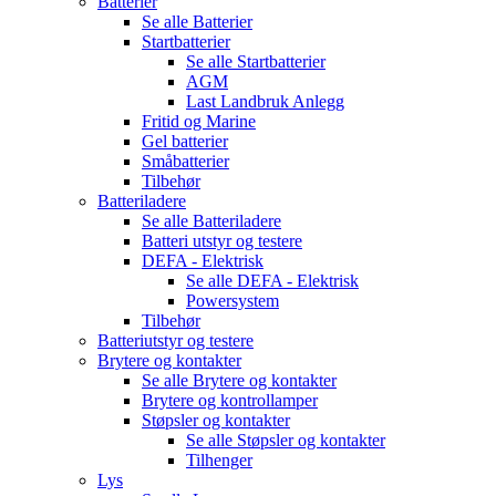
Batterier
Se alle
Batterier
Startbatterier
Se alle
Startbatterier
AGM
Last Landbruk Anlegg
Fritid og Marine
Gel batterier
Småbatterier
Tilbehør
Batteriladere
Se alle
Batteriladere
Batteri utstyr og testere
DEFA - Elektrisk
Se alle
DEFA - Elektrisk
Powersystem
Tilbehør
Batteriutstyr og testere
Brytere og kontakter
Se alle
Brytere og kontakter
Brytere og kontrollamper
Støpsler og kontakter
Se alle
Støpsler og kontakter
Tilhenger
Lys