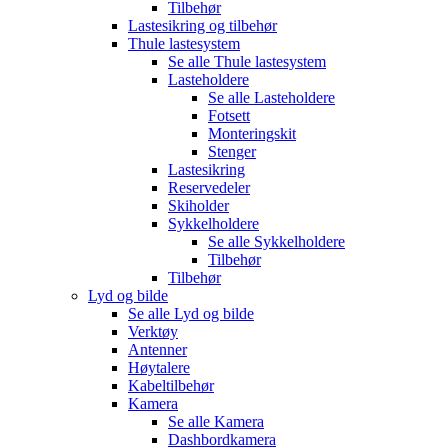
Tilbehør
Lastesikring og tilbehør
Thule lastesystem
Se alle
Thule lastesystem
Lasteholdere
Se alle
Lasteholdere
Fotsett
Monteringskit
Stenger
Lastesikring
Reservedeler
Skiholder
Sykkelholdere
Se alle
Sykkelholdere
Tilbehør
Tilbehør
Lyd og bilde
Se alle
Lyd og bilde
Verktøy
Antenner
Høytalere
Kabeltilbehør
Kamera
Se alle
Kamera
Dashbordkamera