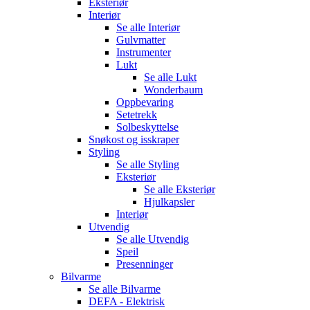
Eksteriør
Interiør
Se alle
Interiør
Gulvmatter
Instrumenter
Lukt
Se alle
Lukt
Wonderbaum
Oppbevaring
Setetrekk
Solbeskyttelse
Snøkost og isskraper
Styling
Se alle
Styling
Eksteriør
Se alle
Eksteriør
Hjulkapsler
Interiør
Utvendig
Se alle
Utvendig
Speil
Presenninger
Bilvarme
Se alle
Bilvarme
DEFA - Elektrisk