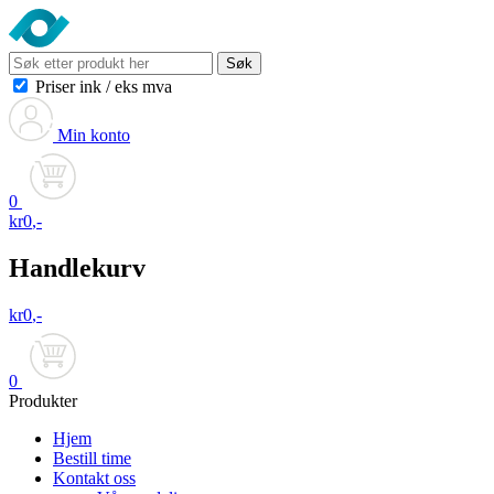
Søk
Priser ink
/
eks mva
Min konto
0
kr
0
,-
Handlekurv
kr
0
,-
0
Produkter
Hjem
Bestill time
Kontakt oss