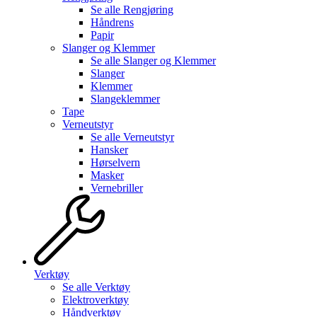
Se alle
Rengjøring
Håndrens
Papir
Slanger og Klemmer
Se alle
Slanger og Klemmer
Slanger
Klemmer
Slangeklemmer
Tape
Verneutstyr
Se alle
Verneutstyr
Hansker
Hørselvern
Masker
Vernebriller
Verktøy
Se alle
Verktøy
Elektroverktøy
Håndverktøy