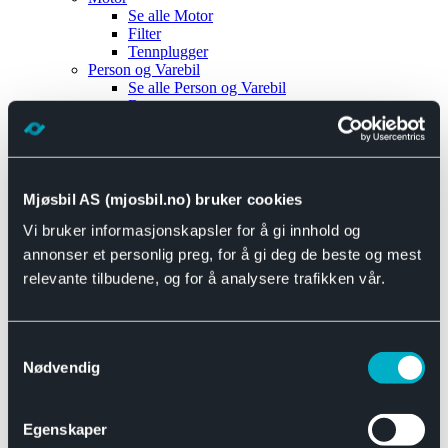
Se alle
Motor
Filter
Tennplugger
Person og Varebil
Se alle
Person og Varebil
Brems
Elektrisk
Bremser
Motor og drivverk
Universal
Se alle
Universal
Mjøsbil AS (mjosbil.no) bruker cookies
Bremsedeler
Vi bruker informasjonskapsler for å gi innhold og
Se alle
Bremsedeler
Bremsenippler
annonser et personlig preg, for å gi deg de beste og mest
Drivline og motor
relevante tilbudene, og for å analysere trafikken vår.
Se alle
Drivline og motor
Bensinpumpe
Eksosanlegg
Se alle
Eksosanlegg
Samtykkevalg
Reparasjonsmateriell
Nødvendig
Eksteriør
Se alle
Eksteriør
Horn og Tuter
Egenskaper
Speil
Interiør