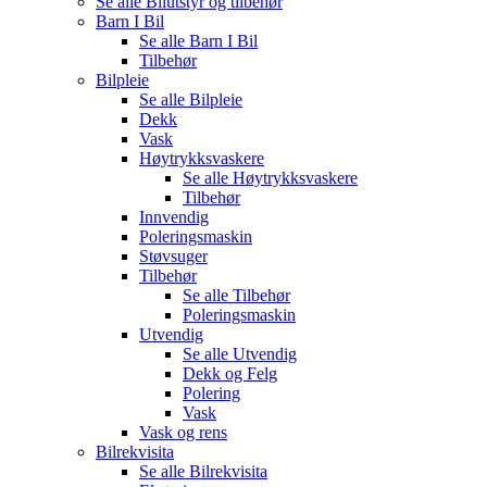
Se alle
Bilutstyr og tilbehør
Barn I Bil
Se alle
Barn I Bil
Tilbehør
Bilpleie
Se alle
Bilpleie
Dekk
Vask
Høytrykksvaskere
Se alle
Høytrykksvaskere
Tilbehør
Innvendig
Poleringsmaskin
Støvsuger
Tilbehør
Se alle
Tilbehør
Poleringsmaskin
Utvendig
Se alle
Utvendig
Dekk og Felg
Polering
Vask
Vask og rens
Bilrekvisita
Se alle
Bilrekvisita