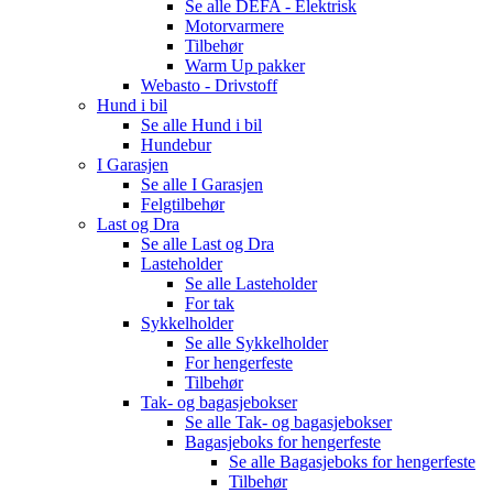
Se alle
DEFA - Elektrisk
Motorvarmere
Tilbehør
Warm Up pakker
Webasto - Drivstoff
Hund i bil
Se alle
Hund i bil
Hundebur
I Garasjen
Se alle
I Garasjen
Felgtilbehør
Last og Dra
Se alle
Last og Dra
Lasteholder
Se alle
Lasteholder
For tak
Sykkelholder
Se alle
Sykkelholder
For hengerfeste
Tilbehør
Tak- og bagasjebokser
Se alle
Tak- og bagasjebokser
Bagasjeboks for hengerfeste
Se alle
Bagasjeboks for hengerfeste
Tilbehør