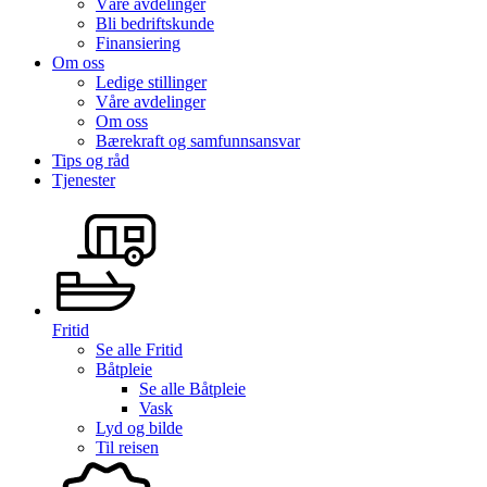
Våre avdelinger
Bli bedriftskunde
Finansiering
Om oss
Ledige stillinger
Våre avdelinger
Om oss
Bærekraft og samfunnsansvar
Tips og råd
Tjenester
Fritid
Se alle
Fritid
Båtpleie
Se alle
Båtpleie
Vask
Lyd og bilde
Til reisen