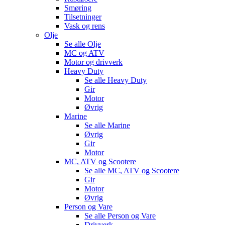
Smøring
Tilsetninger
Vask og rens
Olje
Se alle
Olje
MC og ATV
Motor og drivverk
Heavy Duty
Se alle
Heavy Duty
Gir
Motor
Øvrig
Marine
Se alle
Marine
Øvrig
Gir
Motor
MC, ATV og Scootere
Se alle
MC, ATV og Scootere
Gir
Motor
Øvrig
Person og Vare
Se alle
Person og Vare
Drivverk