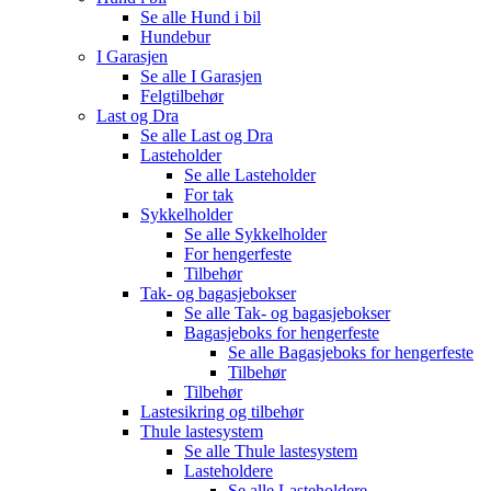
Se alle
Hund i bil
Hundebur
I Garasjen
Se alle
I Garasjen
Felgtilbehør
Last og Dra
Se alle
Last og Dra
Lasteholder
Se alle
Lasteholder
For tak
Sykkelholder
Se alle
Sykkelholder
For hengerfeste
Tilbehør
Tak- og bagasjebokser
Se alle
Tak- og bagasjebokser
Bagasjeboks for hengerfeste
Se alle
Bagasjeboks for hengerfeste
Tilbehør
Tilbehør
Lastesikring og tilbehør
Thule lastesystem
Se alle
Thule lastesystem
Lasteholdere
Se alle
Lasteholdere