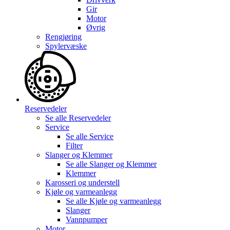
Gir
Motor
Øvrig
Rengjøring
Spylervæske
Reservedeler
Se alle
Reservedeler
Service
Se alle
Service
Filter
Slanger og Klemmer
Se alle
Slanger og Klemmer
Klemmer
Karosseri og understell
Kjøle og varmeanlegg
Se alle
Kjøle og varmeanlegg
Slanger
Vannpumper
Motor