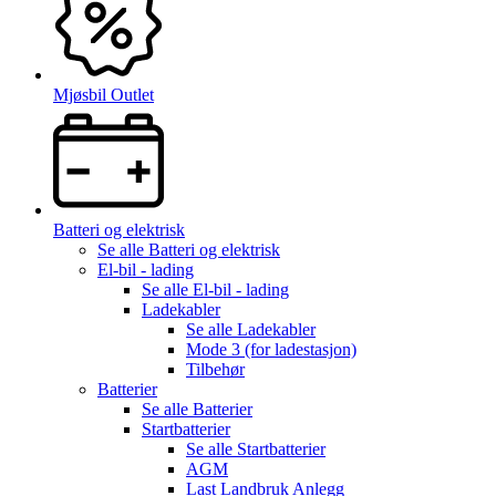
Mjøsbil Outlet
Batteri og elektrisk
Se alle
Batteri og elektrisk
El-bil - lading
Se alle
El-bil - lading
Ladekabler
Se alle
Ladekabler
Mode 3 (for ladestasjon)
Tilbehør
Batterier
Se alle
Batterier
Startbatterier
Se alle
Startbatterier
AGM
Last Landbruk Anlegg