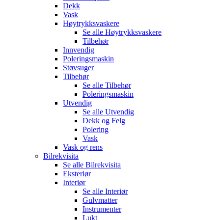
Dekk
Vask
Høytrykksvaskere
Se alle
Høytrykksvaskere
Tilbehør
Innvendig
Poleringsmaskin
Støvsuger
Tilbehør
Se alle
Tilbehør
Poleringsmaskin
Utvendig
Se alle
Utvendig
Dekk og Felg
Polering
Vask
Vask og rens
Bilrekvisita
Se alle
Bilrekvisita
Eksteriør
Interiør
Se alle
Interiør
Gulvmatter
Instrumenter
Lukt