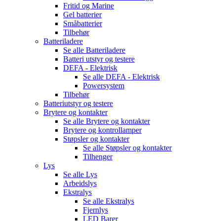
Fritid og Marine
Gel batterier
Småbatterier
Tilbehør
Batteriladere
Se alle
Batteriladere
Batteri utstyr og testere
DEFA - Elektrisk
Se alle
DEFA - Elektrisk
Powersystem
Tilbehør
Batteriutstyr og testere
Brytere og kontakter
Se alle
Brytere og kontakter
Brytere og kontrollamper
Støpsler og kontakter
Se alle
Støpsler og kontakter
Tilhenger
Lys
Se alle
Lys
Arbeidslys
Ekstralys
Se alle
Ekstralys
Fjernlys
LED Barer