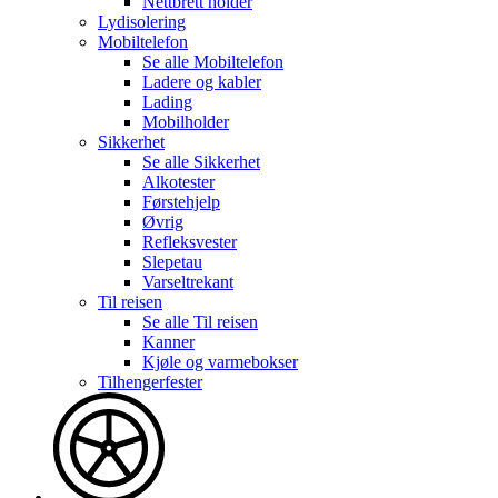
Nettbrett holder
Lydisolering
Mobiltelefon
Se alle
Mobiltelefon
Ladere og kabler
Lading
Mobilholder
Sikkerhet
Se alle
Sikkerhet
Alkotester
Førstehjelp
Øvrig
Refleksvester
Slepetau
Varseltrekant
Til reisen
Se alle
Til reisen
Kanner
Kjøle og varmebokser
Tilhengerfester