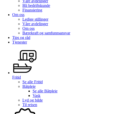
Våre avdelinger
Bli bedriftskunde
Finansiering
Om oss
Ledige stillinger
Våre avdelinger
Om oss
Bærekraft og samfunnsansvar
Tips og råd
Tjenester
Fritid
Se alle
Fritid
Båtpleie
Se alle
Båtpleie
Vask
Lyd og bilde
Til reisen