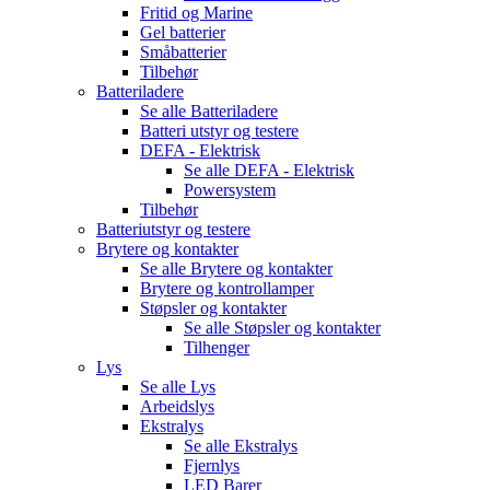
Fritid og Marine
Gel batterier
Småbatterier
Tilbehør
Batteriladere
Se alle
Batteriladere
Batteri utstyr og testere
DEFA - Elektrisk
Se alle
DEFA - Elektrisk
Powersystem
Tilbehør
Batteriutstyr og testere
Brytere og kontakter
Se alle
Brytere og kontakter
Brytere og kontrollamper
Støpsler og kontakter
Se alle
Støpsler og kontakter
Tilhenger
Lys
Se alle
Lys
Arbeidslys
Ekstralys
Se alle
Ekstralys
Fjernlys
LED Barer