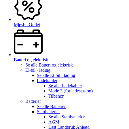
Mjøsbil Outlet
Batteri og elektrisk
Se alle
Batteri og elektrisk
El-bil - lading
Se alle
El-bil - lading
Ladekabler
Se alle
Ladekabler
Mode 3 (for ladestasjon)
Tilbehør
Batterier
Se alle
Batterier
Startbatterier
Se alle
Startbatterier
AGM
Last Landbruk Anlegg