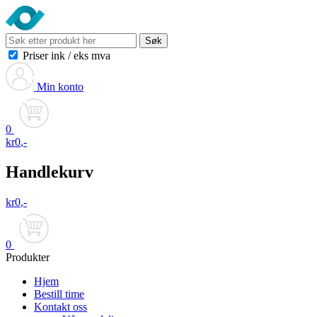
Søk
Priser ink
/
eks mva
Min konto
0
kr
0
,-
Handlekurv
kr
0
,-
0
Produkter
Hjem
Bestill time
Kontakt oss