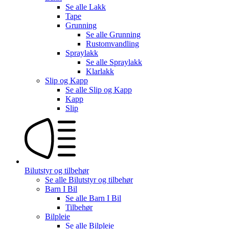
Se alle
Lakk
Tape
Grunning
Se alle
Grunning
Rustomvandling
Spraylakk
Se alle
Spraylakk
Klarlakk
Slip og Kapp
Se alle
Slip og Kapp
Kapp
Slip
Bilutstyr og tilbehør
Se alle
Bilutstyr og tilbehør
Barn I Bil
Se alle
Barn I Bil
Tilbehør
Bilpleie
Se alle
Bilpleie