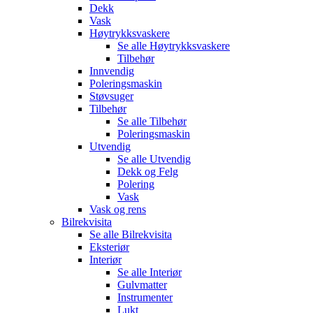
Dekk
Vask
Høytrykksvaskere
Se alle
Høytrykksvaskere
Tilbehør
Innvendig
Poleringsmaskin
Støvsuger
Tilbehør
Se alle
Tilbehør
Poleringsmaskin
Utvendig
Se alle
Utvendig
Dekk og Felg
Polering
Vask
Vask og rens
Bilrekvisita
Se alle
Bilrekvisita
Eksteriør
Interiør
Se alle
Interiør
Gulvmatter
Instrumenter
Lukt