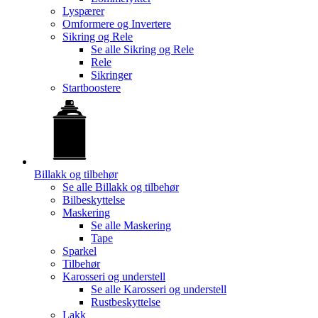
Lyspærer
Omformere og Invertere
Sikring og Rele
Se alle
Sikring og Rele
Rele
Sikringer
Startboostere
Billakk og tilbehør
Se alle
Billakk og tilbehør
Bilbeskyttelse
Maskering
Se alle
Maskering
Tape
Sparkel
Tilbehør
Karosseri og understell
Se alle
Karosseri og understell
Rustbeskyttelse
Lakk