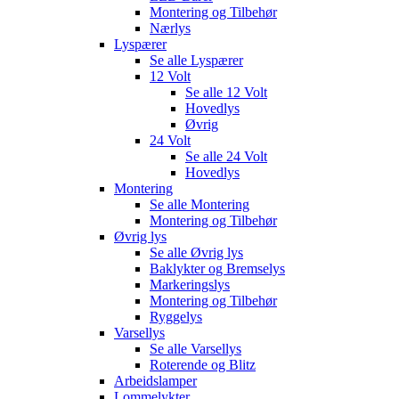
Montering og Tilbehør
Nærlys
Lyspærer
Se alle
Lyspærer
12 Volt
Se alle
12 Volt
Hovedlys
Øvrig
24 Volt
Se alle
24 Volt
Hovedlys
Montering
Se alle
Montering
Montering og Tilbehør
Øvrig lys
Se alle
Øvrig lys
Baklykter og Bremselys
Markeringslys
Montering og Tilbehør
Ryggelys
Varsellys
Se alle
Varsellys
Roterende og Blitz
Arbeidslamper
Lommelykter