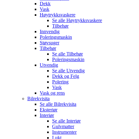
Dekk
Vask
Høytrykksvaskere
Se alle
Høytrykksvaskere
Tilbehør
Innvendig
Poleringsmaskin
Støvsuger
Tilbehør
Se alle
Tilbehør
Poleringsmaskin
Utvendig
Se alle
Utvendig
Dekk og Felg
Polering
Vask
Vask og rens
Bilrekvisita
Se alle
Bilrekvisita
Eksteriør
Interiør
Se alle
Interiør
Gulvmatter
Instrumenter
Lukt