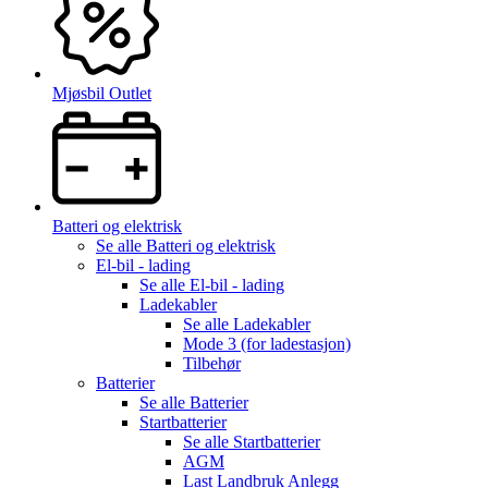
Mjøsbil Outlet
Batteri og elektrisk
Se alle
Batteri og elektrisk
El-bil - lading
Se alle
El-bil - lading
Ladekabler
Se alle
Ladekabler
Mode 3 (for ladestasjon)
Tilbehør
Batterier
Se alle
Batterier
Startbatterier
Se alle
Startbatterier
AGM
Last Landbruk Anlegg