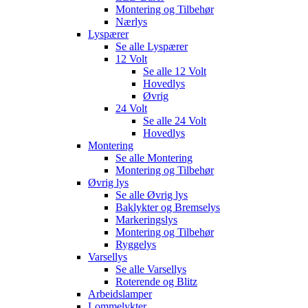
Montering og Tilbehør
Nærlys
Lyspærer
Se alle
Lyspærer
12 Volt
Se alle
12 Volt
Hovedlys
Øvrig
24 Volt
Se alle
24 Volt
Hovedlys
Montering
Se alle
Montering
Montering og Tilbehør
Øvrig lys
Se alle
Øvrig lys
Baklykter og Bremselys
Markeringslys
Montering og Tilbehør
Ryggelys
Varsellys
Se alle
Varsellys
Roterende og Blitz
Arbeidslamper
Lommelykter