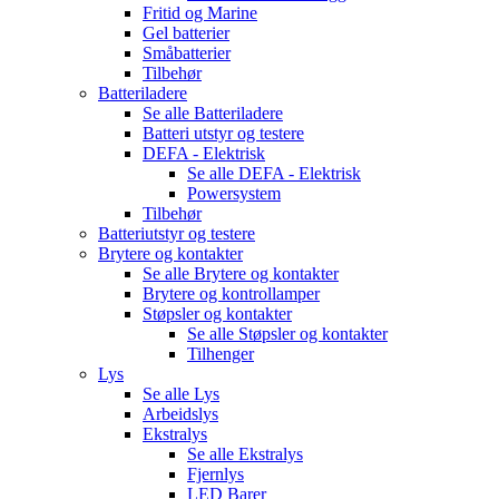
Fritid og Marine
Gel batterier
Småbatterier
Tilbehør
Batteriladere
Se alle
Batteriladere
Batteri utstyr og testere
DEFA - Elektrisk
Se alle
DEFA - Elektrisk
Powersystem
Tilbehør
Batteriutstyr og testere
Brytere og kontakter
Se alle
Brytere og kontakter
Brytere og kontrollamper
Støpsler og kontakter
Se alle
Støpsler og kontakter
Tilhenger
Lys
Se alle
Lys
Arbeidslys
Ekstralys
Se alle
Ekstralys
Fjernlys
LED Barer