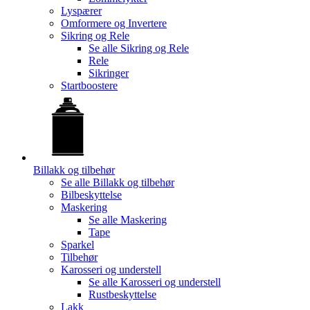
Lyspærer
Omformere og Invertere
Sikring og Rele
Se alle
Sikring og Rele
Rele
Sikringer
Startboostere
Billakk og tilbehør
Se alle
Billakk og tilbehør
Bilbeskyttelse
Maskering
Se alle
Maskering
Tape
Sparkel
Tilbehør
Karosseri og understell
Se alle
Karosseri og understell
Rustbeskyttelse
Lakk