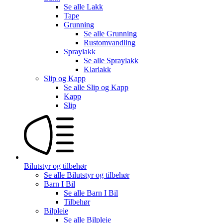
Se alle
Lakk
Tape
Grunning
Se alle
Grunning
Rustomvandling
Spraylakk
Se alle
Spraylakk
Klarlakk
Slip og Kapp
Se alle
Slip og Kapp
Kapp
Slip
Bilutstyr og tilbehør
Se alle
Bilutstyr og tilbehør
Barn I Bil
Se alle
Barn I Bil
Tilbehør
Bilpleie
Se alle
Bilpleie