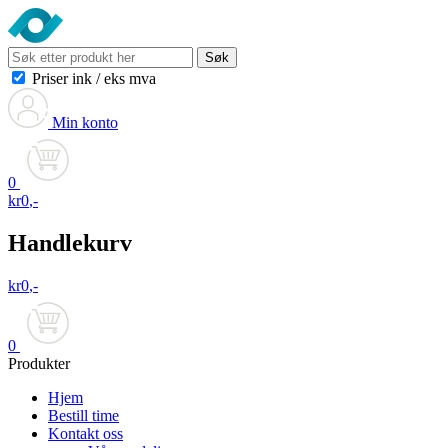
Søk
Priser ink
/
eks mva
Min konto
0
kr
0
,-
Handlekurv
kr
0
,-
0
Produkter
Hjem
Bestill time
Kontakt oss