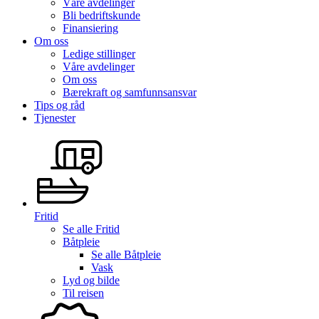
Våre avdelinger
Bli bedriftskunde
Finansiering
Om oss
Ledige stillinger
Våre avdelinger
Om oss
Bærekraft og samfunnsansvar
Tips og råd
Tjenester
Fritid
Se alle
Fritid
Båtpleie
Se alle
Båtpleie
Vask
Lyd og bilde
Til reisen