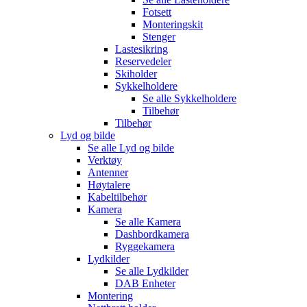
Fotsett
Monteringskit
Stenger
Lastesikring
Reservedeler
Skiholder
Sykkelholdere
Se alle
Sykkelholdere
Tilbehør
Tilbehør
Lyd og bilde
Se alle
Lyd og bilde
Verktøy
Antenner
Høytalere
Kabeltilbehør
Kamera
Se alle
Kamera
Dashbordkamera
Ryggekamera
Lydkilder
Se alle
Lydkilder
DAB Enheter
Montering