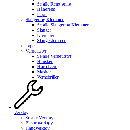
Se alle
Rengjøring
Håndrens
Papir
Slanger og Klemmer
Se alle
Slanger og Klemmer
Slanger
Klemmer
Slangeklemmer
Tape
Verneutstyr
Se alle
Verneutstyr
Hansker
Hørselvern
Masker
Vernebriller
Verktøy
Se alle
Verktøy
Elektroverktøy
Håndverktøy