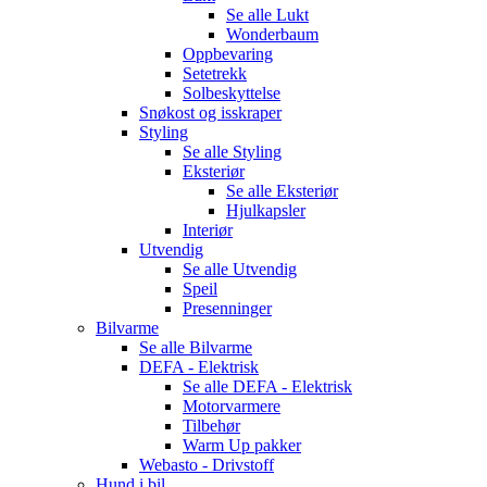
Se alle
Lukt
Wonderbaum
Oppbevaring
Setetrekk
Solbeskyttelse
Snøkost og isskraper
Styling
Se alle
Styling
Eksteriør
Se alle
Eksteriør
Hjulkapsler
Interiør
Utvendig
Se alle
Utvendig
Speil
Presenninger
Bilvarme
Se alle
Bilvarme
DEFA - Elektrisk
Se alle
DEFA - Elektrisk
Motorvarmere
Tilbehør
Warm Up pakker
Webasto - Drivstoff
Hund i bil