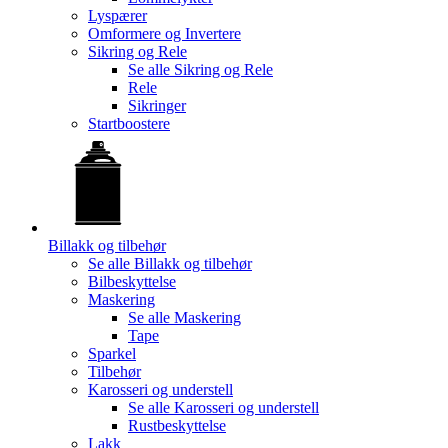
Lyspærer
Omformere og Invertere
Sikring og Rele
Se alle
Sikring og Rele
Rele
Sikringer
Startboostere
Billakk og tilbehør
Se alle
Billakk og tilbehør
Bilbeskyttelse
Maskering
Se alle
Maskering
Tape
Sparkel
Tilbehør
Karosseri og understell
Se alle
Karosseri og understell
Rustbeskyttelse
Lakk