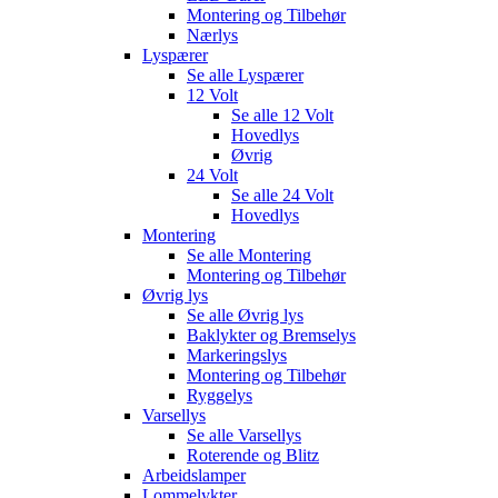
Montering og Tilbehør
Nærlys
Lyspærer
Se alle
Lyspærer
12 Volt
Se alle
12 Volt
Hovedlys
Øvrig
24 Volt
Se alle
24 Volt
Hovedlys
Montering
Se alle
Montering
Montering og Tilbehør
Øvrig lys
Se alle
Øvrig lys
Baklykter og Bremselys
Markeringslys
Montering og Tilbehør
Ryggelys
Varsellys
Se alle
Varsellys
Roterende og Blitz
Arbeidslamper
Lommelykter