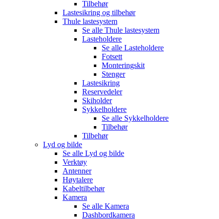
Tilbehør
Lastesikring og tilbehør
Thule lastesystem
Se alle
Thule lastesystem
Lasteholdere
Se alle
Lasteholdere
Fotsett
Monteringskit
Stenger
Lastesikring
Reservedeler
Skiholder
Sykkelholdere
Se alle
Sykkelholdere
Tilbehør
Tilbehør
Lyd og bilde
Se alle
Lyd og bilde
Verktøy
Antenner
Høytalere
Kabeltilbehør
Kamera
Se alle
Kamera
Dashbordkamera