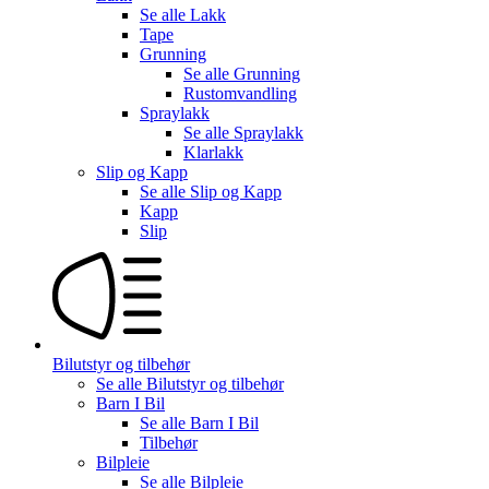
Se alle
Lakk
Tape
Grunning
Se alle
Grunning
Rustomvandling
Spraylakk
Se alle
Spraylakk
Klarlakk
Slip og Kapp
Se alle
Slip og Kapp
Kapp
Slip
Bilutstyr og tilbehør
Se alle
Bilutstyr og tilbehør
Barn I Bil
Se alle
Barn I Bil
Tilbehør
Bilpleie
Se alle
Bilpleie