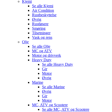
Kjemi
Se alle
Kjemi
Air Condition
Rustbeskyttelse
Øvrig
Rustløsere
Smøring
Tilsetninger
Vask og rens
Olje
Se alle
Olje
MC og ATV
Motor og drivverk
Heavy Duty
Se alle
Heavy Duty
Gir
Motor
Øvrig
Marine
Se alle
Marine
Øvrig
Gir
Motor
MC, ATV og Scootere
Se alle
MC, ATV og Scootere