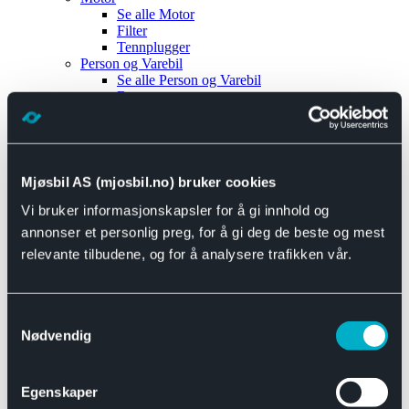
Se alle
Motor
Filter
Tennplugger
Person og Varebil
Se alle
Person og Varebil
Brems
Elektrisk
Bremser
Motor og drivverk
Universal
Se alle
Universal
Mjøsbil AS (mjosbil.no) bruker cookies
Bremsedeler
Vi bruker informasjonskapsler for å gi innhold og
Se alle
Bremsedeler
Bremsenippler
annonser et personlig preg, for å gi deg de beste og mest
Drivline og motor
relevante tilbudene, og for å analysere trafikken vår.
Se alle
Drivline og motor
Bensinpumpe
Eksosanlegg
Se alle
Eksosanlegg
Samtykkevalg
Reparasjonsmateriell
Nødvendig
Eksteriør
Se alle
Eksteriør
Horn og Tuter
Egenskaper
Speil
Interiør