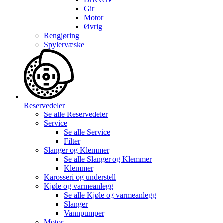
Gir
Motor
Øvrig
Rengjøring
Spylervæske
Reservedeler
Se alle
Reservedeler
Service
Se alle
Service
Filter
Slanger og Klemmer
Se alle
Slanger og Klemmer
Klemmer
Karosseri og understell
Kjøle og varmeanlegg
Se alle
Kjøle og varmeanlegg
Slanger
Vannpumper
Motor