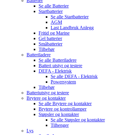
Batterier
Se alle
Batterier
Startbatterier
Se alle
Startbatterier
AGM
Last Landbruk Anlegg
Fritid og Marine
Gel batterier
Småbatterier
Tilbehør
Batteriladere
Se alle
Batteriladere
Batteri utstyr og testere
DEFA - Elektrisk
Se alle
DEFA - Elektrisk
Powersystem
Tilbehør
Batteriutstyr og testere
Brytere og kontakter
Se alle
Brytere og kontakter
Brytere og kontrollamper
Støpsler og kontakter
Se alle
Støpsler og kontakter
Tilhenger
Lys