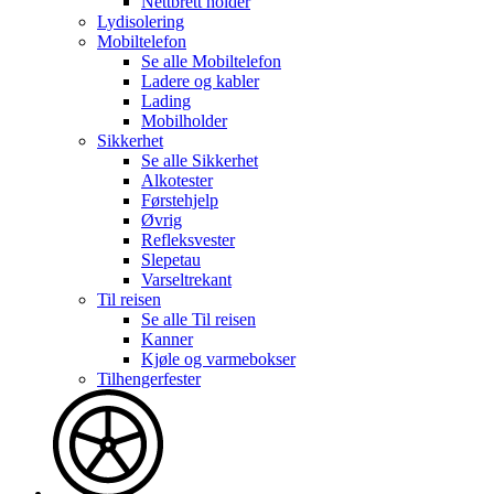
Nettbrett holder
Lydisolering
Mobiltelefon
Se alle
Mobiltelefon
Ladere og kabler
Lading
Mobilholder
Sikkerhet
Se alle
Sikkerhet
Alkotester
Førstehjelp
Øvrig
Refleksvester
Slepetau
Varseltrekant
Til reisen
Se alle
Til reisen
Kanner
Kjøle og varmebokser
Tilhengerfester