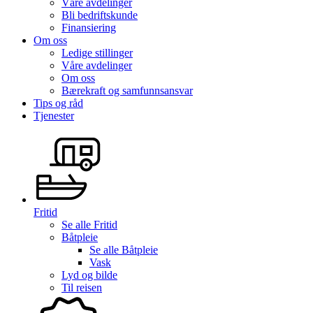
Våre avdelinger
Bli bedriftskunde
Finansiering
Om oss
Ledige stillinger
Våre avdelinger
Om oss
Bærekraft og samfunnsansvar
Tips og råd
Tjenester
Fritid
Se alle
Fritid
Båtpleie
Se alle
Båtpleie
Vask
Lyd og bilde
Til reisen