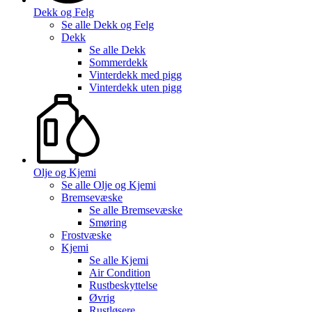
Dekk og Felg
Se alle
Dekk og Felg
Dekk
Se alle
Dekk
Sommerdekk
Vinterdekk med pigg
Vinterdekk uten pigg
Olje og Kjemi
Se alle
Olje og Kjemi
Bremsevæske
Se alle
Bremsevæske
Smøring
Frostvæske
Kjemi
Se alle
Kjemi
Air Condition
Rustbeskyttelse
Øvrig
Rustløsere