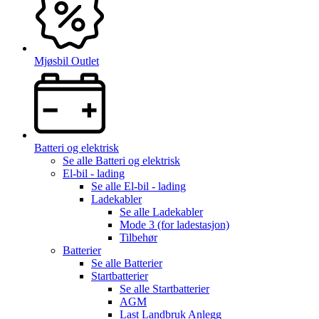
Mjøsbil Outlet
Batteri og elektrisk
Se alle
Batteri og elektrisk
El-bil - lading
Se alle
El-bil - lading
Ladekabler
Se alle
Ladekabler
Mode 3 (for ladestasjon)
Tilbehør
Batterier
Se alle
Batterier
Startbatterier
Se alle
Startbatterier
AGM
Last Landbruk Anlegg