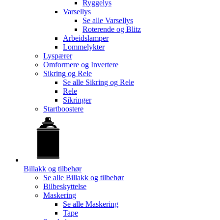
Ryggelys
Varsellys
Se alle
Varsellys
Roterende og Blitz
Arbeidslamper
Lommelykter
Lyspærer
Omformere og Invertere
Sikring og Rele
Se alle
Sikring og Rele
Rele
Sikringer
Startboostere
Billakk og tilbehør
Se alle
Billakk og tilbehør
Bilbeskyttelse
Maskering
Se alle
Maskering
Tape