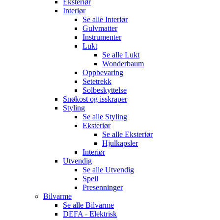
Eksteriør
Interiør
Se alle
Interiør
Gulvmatter
Instrumenter
Lukt
Se alle
Lukt
Wonderbaum
Oppbevaring
Setetrekk
Solbeskyttelse
Snøkost og isskraper
Styling
Se alle
Styling
Eksteriør
Se alle
Eksteriør
Hjulkapsler
Interiør
Utvendig
Se alle
Utvendig
Speil
Presenninger
Bilvarme
Se alle
Bilvarme
DEFA - Elektrisk