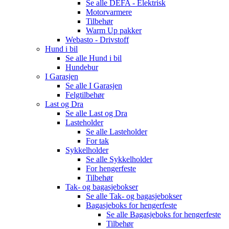
Se alle
DEFA - Elektrisk
Motorvarmere
Tilbehør
Warm Up pakker
Webasto - Drivstoff
Hund i bil
Se alle
Hund i bil
Hundebur
I Garasjen
Se alle
I Garasjen
Felgtilbehør
Last og Dra
Se alle
Last og Dra
Lasteholder
Se alle
Lasteholder
For tak
Sykkelholder
Se alle
Sykkelholder
For hengerfeste
Tilbehør
Tak- og bagasjebokser
Se alle
Tak- og bagasjebokser
Bagasjeboks for hengerfeste
Se alle
Bagasjeboks for hengerfeste
Tilbehør