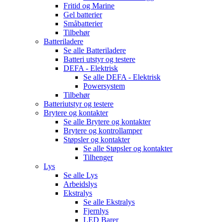
Fritid og Marine
Gel batterier
Småbatterier
Tilbehør
Batteriladere
Se alle
Batteriladere
Batteri utstyr og testere
DEFA - Elektrisk
Se alle
DEFA - Elektrisk
Powersystem
Tilbehør
Batteriutstyr og testere
Brytere og kontakter
Se alle
Brytere og kontakter
Brytere og kontrollamper
Støpsler og kontakter
Se alle
Støpsler og kontakter
Tilhenger
Lys
Se alle
Lys
Arbeidslys
Ekstralys
Se alle
Ekstralys
Fjernlys
LED Barer