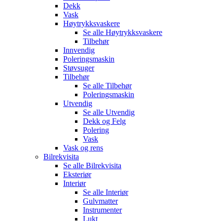
Dekk
Vask
Høytrykksvaskere
Se alle
Høytrykksvaskere
Tilbehør
Innvendig
Poleringsmaskin
Støvsuger
Tilbehør
Se alle
Tilbehør
Poleringsmaskin
Utvendig
Se alle
Utvendig
Dekk og Felg
Polering
Vask
Vask og rens
Bilrekvisita
Se alle
Bilrekvisita
Eksteriør
Interiør
Se alle
Interiør
Gulvmatter
Instrumenter
Lukt