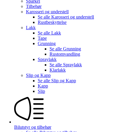
Sparkel
Tilbehør
Karosseri og understell
Se alle
Karosseri og understell
Rustbeskyttelse
Lakk
Se alle
Lakk
Tape
Grunning
Se alle
Grunning
Rustomvandling
Spraylakk
Se alle
Spraylakk
Klarlakk
Slip og Kapp
Se alle
Slip og Kapp
Kapp
Slip
Bilutstyr og tilbehør