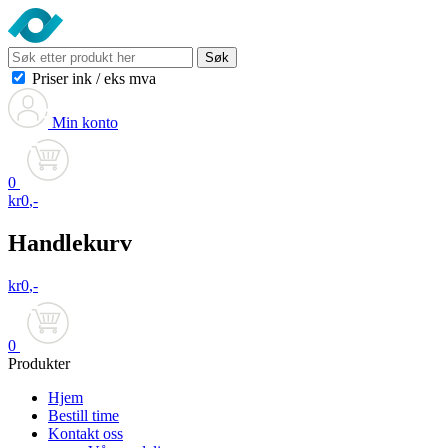
Søk
Priser ink
/
eks mva
Min konto
0
kr
0
,-
Handlekurv
kr
0
,-
0
Produkter
Hjem
Bestill time
Kontakt oss