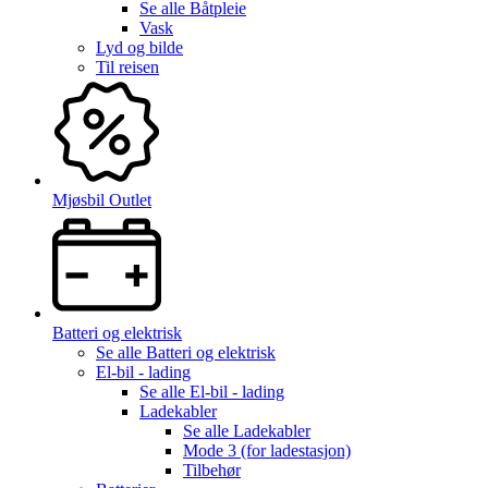
Se alle
Båtpleie
Vask
Lyd og bilde
Til reisen
Mjøsbil Outlet
Batteri og elektrisk
Se alle
Batteri og elektrisk
El-bil - lading
Se alle
El-bil - lading
Ladekabler
Se alle
Ladekabler
Mode 3 (for ladestasjon)
Tilbehør