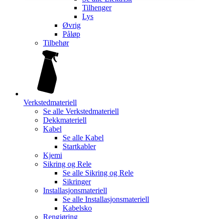
Tilhenger
Lys
Øvrig
Påløp
Tilbehør
Verkstedmateriell
Se alle
Verkstedmateriell
Dekkmateriell
Kabel
Se alle
Kabel
Startkabler
Kjemi
Sikring og Rele
Se alle
Sikring og Rele
Sikringer
Installasjonsmateriell
Se alle
Installasjonsmateriell
Kabelsko
Rengjøring