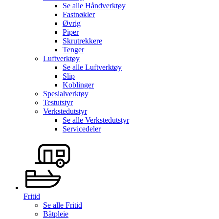
Se alle
Håndverktøy
Fastnøkler
Øvrig
Piper
Skrutrekkere
Tenger
Luftverktøy
Se alle
Luftverktøy
Slip
Koblinger
Spesialverktøy
Testutstyr
Verkstedutstyr
Se alle
Verkstedutstyr
Servicedeler
Fritid
Se alle
Fritid
Båtpleie