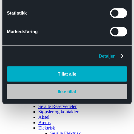
Se alle
Interiør
Sikkerhetsbelte
Statistikk
Tanklokk
Vindusviskere
Markedsføring
Detaljer
Tilhengere
Se alle
Tilhengere
Biltransport
Tillat alle
Maskinhenger
Yrkeshenger
Båthengere
Skaphengere
Ikke tillat
Varehengere
Reservedeler
Se alle
Reservedeler
Støpsler og kontakter
Aksel
Brems
Elektrisk
Se alle
Elektrisk