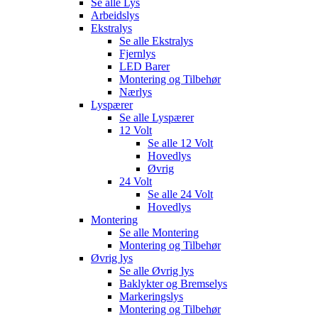
Se alle
Lys
Arbeidslys
Ekstralys
Se alle
Ekstralys
Fjernlys
LED Barer
Montering og Tilbehør
Nærlys
Lyspærer
Se alle
Lyspærer
12 Volt
Se alle
12 Volt
Hovedlys
Øvrig
24 Volt
Se alle
24 Volt
Hovedlys
Montering
Se alle
Montering
Montering og Tilbehør
Øvrig lys
Se alle
Øvrig lys
Baklykter og Bremselys
Markeringslys
Montering og Tilbehør