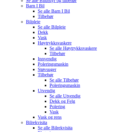
Se alle
Bilutstyr og tilbehør
Barn I Bil
Se alle
Barn I Bil
Tilbehør
Bilpleie
Se alle
Bilpleie
Dekk
Vask
Høytrykksvaskere
Se alle
Høytrykksvaskere
Tilbehør
Innvendig
Poleringsmaskin
Støvsuger
Tilbehør
Se alle
Tilbehør
Poleringsmaskin
Utvendig
Se alle
Utvendig
Dekk og Felg
Polering
Vask
Vask og rens
Bilrekvisita
Se alle
Bilrekvisita