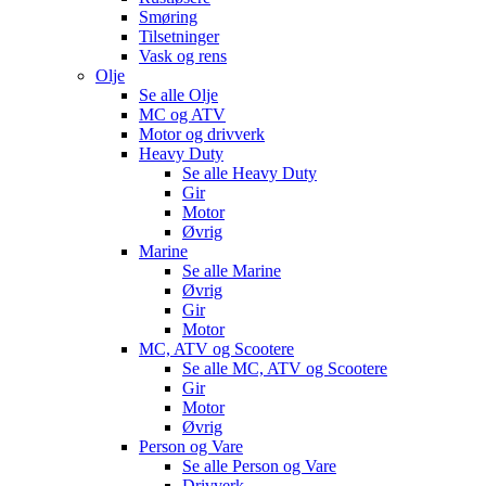
Smøring
Tilsetninger
Vask og rens
Olje
Se alle
Olje
MC og ATV
Motor og drivverk
Heavy Duty
Se alle
Heavy Duty
Gir
Motor
Øvrig
Marine
Se alle
Marine
Øvrig
Gir
Motor
MC, ATV og Scootere
Se alle
MC, ATV og Scootere
Gir
Motor
Øvrig
Person og Vare
Se alle
Person og Vare
Drivverk