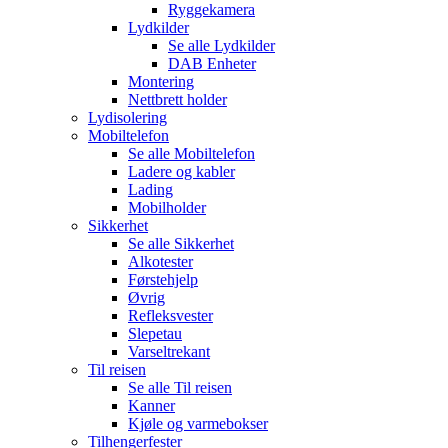
Ryggekamera
Lydkilder
Se alle
Lydkilder
DAB Enheter
Montering
Nettbrett holder
Lydisolering
Mobiltelefon
Se alle
Mobiltelefon
Ladere og kabler
Lading
Mobilholder
Sikkerhet
Se alle
Sikkerhet
Alkotester
Førstehjelp
Øvrig
Refleksvester
Slepetau
Varseltrekant
Til reisen
Se alle
Til reisen
Kanner
Kjøle og varmebokser
Tilhengerfester