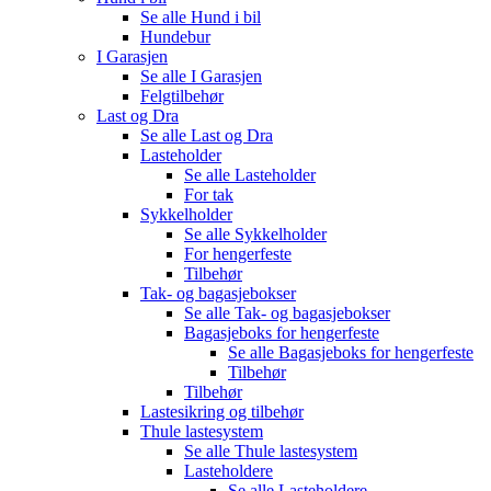
Se alle
Hund i bil
Hundebur
I Garasjen
Se alle
I Garasjen
Felgtilbehør
Last og Dra
Se alle
Last og Dra
Lasteholder
Se alle
Lasteholder
For tak
Sykkelholder
Se alle
Sykkelholder
For hengerfeste
Tilbehør
Tak- og bagasjebokser
Se alle
Tak- og bagasjebokser
Bagasjeboks for hengerfeste
Se alle
Bagasjeboks for hengerfeste
Tilbehør
Tilbehør
Lastesikring og tilbehør
Thule lastesystem
Se alle
Thule lastesystem
Lasteholdere
Se alle
Lasteholdere