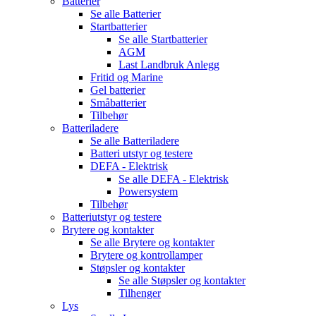
Batterier
Se alle
Batterier
Startbatterier
Se alle
Startbatterier
AGM
Last Landbruk Anlegg
Fritid og Marine
Gel batterier
Småbatterier
Tilbehør
Batteriladere
Se alle
Batteriladere
Batteri utstyr og testere
DEFA - Elektrisk
Se alle
DEFA - Elektrisk
Powersystem
Tilbehør
Batteriutstyr og testere
Brytere og kontakter
Se alle
Brytere og kontakter
Brytere og kontrollamper
Støpsler og kontakter
Se alle
Støpsler og kontakter
Tilhenger
Lys