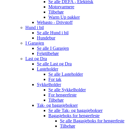
Se alle
DEFA - Elektrisk
Motorvarmere
Tilbehør
Warm Up pakker
Webasto - Drivstoff
Hund i bil
Se alle
Hund i bil
Hundebur
I Garasjen
Se alle
I Garasjen
Felgtilbehør
Last og Dra
Se alle
Last og Dra
Lasteholder
Se alle
Lasteholder
For tak
Sykkelholder
Se alle
Sykkelholder
For hengerfeste
Tilbehør
Tak- og bagasjebokser
Se alle
Tak- og bagasjebokser
Bagasjeboks for hengerfeste
Se alle
Bagasjeboks for hengerfeste
Tilbehør