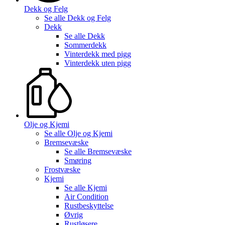
Dekk og Felg
Se alle
Dekk og Felg
Dekk
Se alle
Dekk
Sommerdekk
Vinterdekk med pigg
Vinterdekk uten pigg
Olje og Kjemi
Se alle
Olje og Kjemi
Bremsevæske
Se alle
Bremsevæske
Smøring
Frostvæske
Kjemi
Se alle
Kjemi
Air Condition
Rustbeskyttelse
Øvrig
Rustløsere