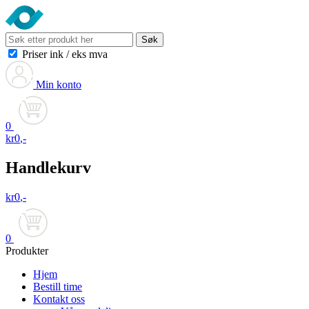
Søk
Priser ink
/
eks mva
Min konto
0
kr
0
,-
Handlekurv
kr
0
,-
0
Produkter
Hjem
Bestill time
Kontakt oss