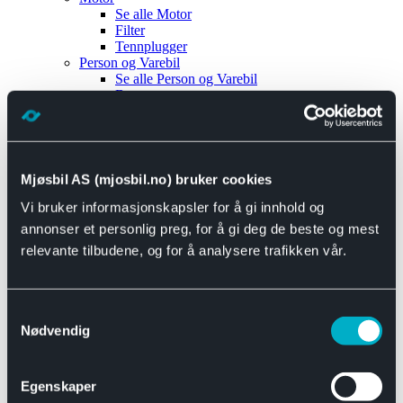
Se alle
Motor
Filter
Tennplugger
Person og Varebil
Se alle
Person og Varebil
Brems
Elektrisk
Bremser
Motor og drivverk
Universal
Se alle
Universal
Mjøsbil AS (mjosbil.no) bruker cookies
Bremsedeler
Vi bruker informasjonskapsler for å gi innhold og
Se alle
Bremsedeler
Bremsenippler
annonser et personlig preg, for å gi deg de beste og mest
Drivline og motor
relevante tilbudene, og for å analysere trafikken vår.
Se alle
Drivline og motor
Bensinpumpe
Eksosanlegg
Se alle
Eksosanlegg
Samtykkevalg
Reparasjonsmateriell
Nødvendig
Eksteriør
Se alle
Eksteriør
Horn og Tuter
Egenskaper
Speil
Interiør