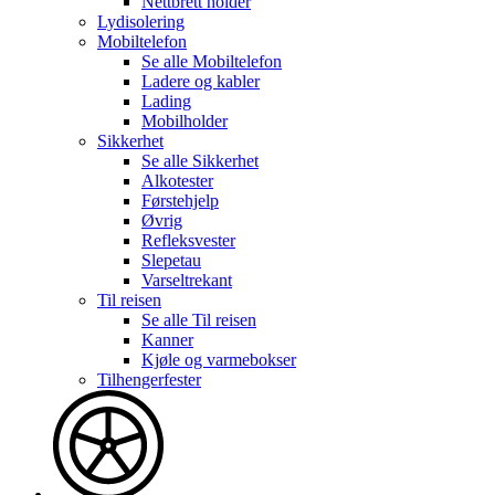
Nettbrett holder
Lydisolering
Mobiltelefon
Se alle
Mobiltelefon
Ladere og kabler
Lading
Mobilholder
Sikkerhet
Se alle
Sikkerhet
Alkotester
Førstehjelp
Øvrig
Refleksvester
Slepetau
Varseltrekant
Til reisen
Se alle
Til reisen
Kanner
Kjøle og varmebokser
Tilhengerfester