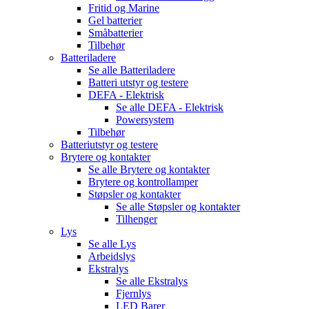
Fritid og Marine
Gel batterier
Småbatterier
Tilbehør
Batteriladere
Se alle
Batteriladere
Batteri utstyr og testere
DEFA - Elektrisk
Se alle
DEFA - Elektrisk
Powersystem
Tilbehør
Batteriutstyr og testere
Brytere og kontakter
Se alle
Brytere og kontakter
Brytere og kontrollamper
Støpsler og kontakter
Se alle
Støpsler og kontakter
Tilhenger
Lys
Se alle
Lys
Arbeidslys
Ekstralys
Se alle
Ekstralys
Fjernlys
LED Barer