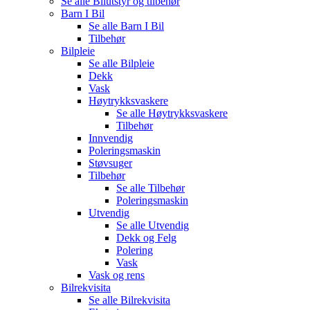
Se alle
Bilutstyr og tilbehør
Barn I Bil
Se alle
Barn I Bil
Tilbehør
Bilpleie
Se alle
Bilpleie
Dekk
Vask
Høytrykksvaskere
Se alle
Høytrykksvaskere
Tilbehør
Innvendig
Poleringsmaskin
Støvsuger
Tilbehør
Se alle
Tilbehør
Poleringsmaskin
Utvendig
Se alle
Utvendig
Dekk og Felg
Polering
Vask
Vask og rens
Bilrekvisita
Se alle
Bilrekvisita