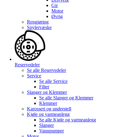
Gir
Motor
Øvrig
Rengjøring
Spylervæske
Reservedeler
Se alle
Reservedeler
Service
Se alle
Service
Filter
Slanger og Klemmer
Se alle
Slanger og Klemmer
Klemmer
Karosseri og understell
Kjøle og varmeanlegg
Se alle
Kjøle og varmeanlegg
Slanger
Vannpumper
Motor