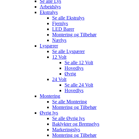
Se alle
Lys
Arbeidslys
Ekstralys
Se alle
Ekstralys
Fjernlys
LED Barer
Montering og Tilbehør
Nærlys
Lyspærer
Se alle
Lyspærer
12 Volt
Se alle
12 Volt
Hovedlys
Øvrig
24 Volt
Se alle
24 Volt
Hovedlys
Montering
Se alle
Montering
Montering og Tilbehør
Øvrig lys
Se alle
Øvrig lys
Baklykter og Bremselys
Markeringslys
Montering og Tilbehør