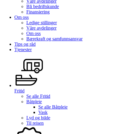
Våre avdelinger
Bli bedriftskunde
Finansiering
Om oss
Ledige stillinger
Våre avdelinger
Om oss
Bærekraft og samfunnsansvar
Tips og råd
Tjenester
Fritid
Se alle
Fritid
Båtpleie
Se alle
Båtpleie
Vask
Lyd og bilde
Til reisen