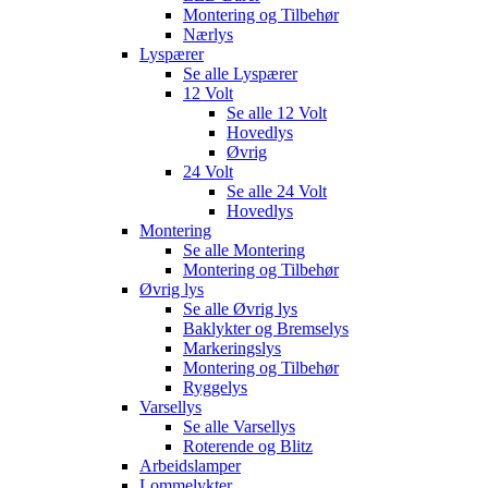
Montering og Tilbehør
Nærlys
Lyspærer
Se alle
Lyspærer
12 Volt
Se alle
12 Volt
Hovedlys
Øvrig
24 Volt
Se alle
24 Volt
Hovedlys
Montering
Se alle
Montering
Montering og Tilbehør
Øvrig lys
Se alle
Øvrig lys
Baklykter og Bremselys
Markeringslys
Montering og Tilbehør
Ryggelys
Varsellys
Se alle
Varsellys
Roterende og Blitz
Arbeidslamper
Lommelykter