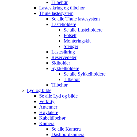
Tilbehør
Lastesikring og tilbehør
Thule lastesystem
Se alle
Thule lastesystem
Lasteholdere
Se alle
Lasteholdere
Fotsett
Monteringskit
Stenger
Lastesikring
Reservedeler
Skiholder
Sykkelholdere
Se alle
Sykkelholdere
Tilbehør
Tilbehør
Lyd og bilde
Se alle
Lyd og bilde
Verktøy
Antenner
Høytalere
Kabeltilbehør
Kamera
Se alle
Kamera
Dashbordkamera