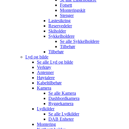
Fotsett
Monteringskit
Stenger
Lastesikring
Reservedeler
Skiholder
Sykkelholdere
Se alle
Sykkelholdere
Tilbehør
Tilbehør
Lyd og bilde
Se alle
Lyd og bilde
Verktøy
Antenner
Høytalere
Kabeltilbehør
Kamera
Se alle
Kamera
Dashbordkamera
Ryggekamera
Lydkilder
Se alle
Lydkilder
DAB Enheter
Montering