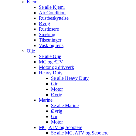
Kjemi
Se alle
Kjemi
Air Condition
Rustbeskyttelse
Øvrig
Rustløsere
Smøring
Tilsetninger
Vask og rens
Olje
Se alle
Olje
MC og ATV
Motor og drivverk
Heavy Duty
Se alle
Heavy Duty
Gir
Motor
Øvrig
Marine
Se alle
Marine
Øvrig
Gir
Motor
MC, ATV og Scootere
Se alle
MC, ATV og Scootere