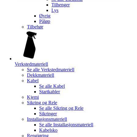
Tilhenger
Lys
Øvrig
Påløp
Tilbehør
Verkstedmateriell
Se alle
Verkstedmateriell
Dekkmateriell
Kabel
Se alle
Kabel
Startkabler
Kjemi
Sikring og Rele
Se alle
Sikring og Rele
Sikringer
Installasjonsmateriell
Se alle
Installasjonsmateriell
Kabelsko
Rengjøring