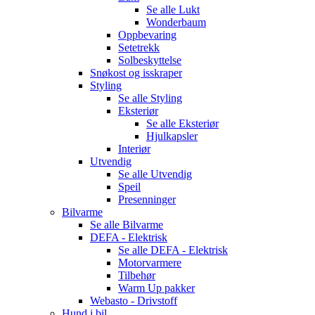
Se alle
Lukt
Wonderbaum
Oppbevaring
Setetrekk
Solbeskyttelse
Snøkost og isskraper
Styling
Se alle
Styling
Eksteriør
Se alle
Eksteriør
Hjulkapsler
Interiør
Utvendig
Se alle
Utvendig
Speil
Presenninger
Bilvarme
Se alle
Bilvarme
DEFA - Elektrisk
Se alle
DEFA - Elektrisk
Motorvarmere
Tilbehør
Warm Up pakker
Webasto - Drivstoff
Hund i bil