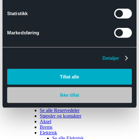
Se alle
Interiør
Sikkerhetsbelte
Statistikk
Tanklokk
Vindusviskere
Markedsføring
Detaljer
Tilhengere
Se alle
Tilhengere
Biltransport
Tillat alle
Maskinhenger
Yrkeshenger
Båthengere
Skaphengere
Ikke tillat
Varehengere
Reservedeler
Se alle
Reservedeler
Støpsler og kontakter
Aksel
Brems
Elektrisk
Se alle
Elektrisk