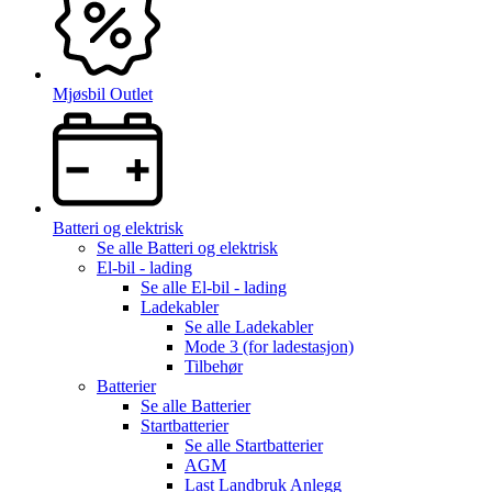
Mjøsbil Outlet
Batteri og elektrisk
Se alle
Batteri og elektrisk
El-bil - lading
Se alle
El-bil - lading
Ladekabler
Se alle
Ladekabler
Mode 3 (for ladestasjon)
Tilbehør
Batterier
Se alle
Batterier
Startbatterier
Se alle
Startbatterier
AGM
Last Landbruk Anlegg