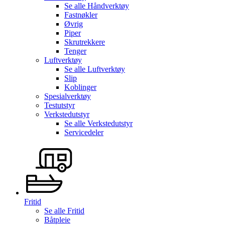
Se alle
Håndverktøy
Fastnøkler
Øvrig
Piper
Skrutrekkere
Tenger
Luftverktøy
Se alle
Luftverktøy
Slip
Koblinger
Spesialverktøy
Testutstyr
Verkstedutstyr
Se alle
Verkstedutstyr
Servicedeler
Fritid
Se alle
Fritid
Båtpleie