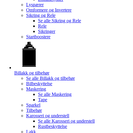
Lyspærer
Omformere og Invertere
Sikring og Rele
Se alle
Sikring og Rele
Rele
Sikringer
Startboostere
Billakk og tilbehør
Se alle
Billakk og tilbehør
Bilbeskyttelse
Maskering
Se alle
Maskering
Tape
Sparkel
Tilbehør
Karosseri og understell
Se alle
Karosseri og understell
Rustbeskyttelse
Lakk