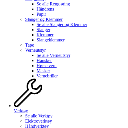
Se alle
Rengjøring
Håndrens
Papir
Slanger og Klemmer
Se alle
Slanger og Klemmer
Slanger
Klemmer
Slangeklemmer
Tape
Verneutstyr
Se alle
Verneutstyr
Hansker
Hørselvern
Masker
Vernebriller
Verktøy
Se alle
Verktøy
Elektroverktøy
Håndverktøy