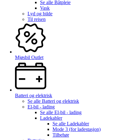
Se alle
Båtpleie
Vask
Lyd og bilde
Til reisen
Mjøsbil Outlet
Batteri og elektrisk
Se alle
Batteri og elektrisk
El-bil - lading
Se alle
El-bil - lading
Ladekabler
Se alle
Ladekabler
Mode 3 (for ladestasjon)
Tilbehør