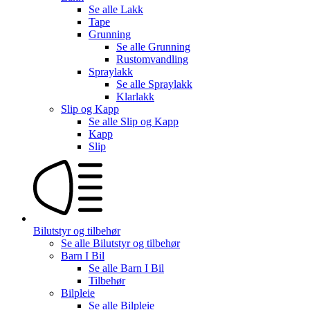
Se alle
Lakk
Tape
Grunning
Se alle
Grunning
Rustomvandling
Spraylakk
Se alle
Spraylakk
Klarlakk
Slip og Kapp
Se alle
Slip og Kapp
Kapp
Slip
Bilutstyr og tilbehør
Se alle
Bilutstyr og tilbehør
Barn I Bil
Se alle
Barn I Bil
Tilbehør
Bilpleie
Se alle
Bilpleie