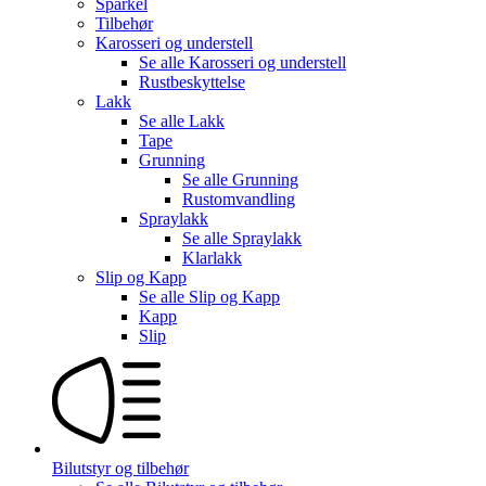
Sparkel
Tilbehør
Karosseri og understell
Se alle
Karosseri og understell
Rustbeskyttelse
Lakk
Se alle
Lakk
Tape
Grunning
Se alle
Grunning
Rustomvandling
Spraylakk
Se alle
Spraylakk
Klarlakk
Slip og Kapp
Se alle
Slip og Kapp
Kapp
Slip
Bilutstyr og tilbehør