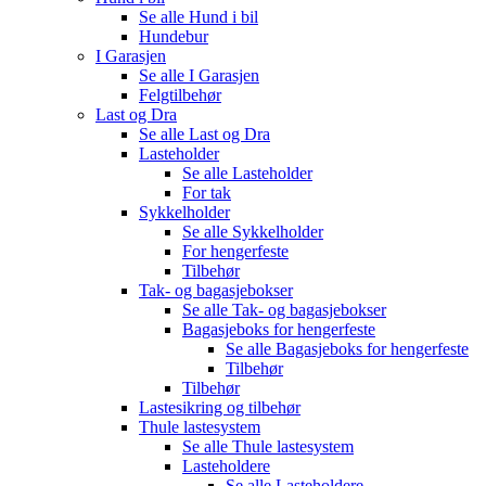
Se alle
Hund i bil
Hundebur
I Garasjen
Se alle
I Garasjen
Felgtilbehør
Last og Dra
Se alle
Last og Dra
Lasteholder
Se alle
Lasteholder
For tak
Sykkelholder
Se alle
Sykkelholder
For hengerfeste
Tilbehør
Tak- og bagasjebokser
Se alle
Tak- og bagasjebokser
Bagasjeboks for hengerfeste
Se alle
Bagasjeboks for hengerfeste
Tilbehør
Tilbehør
Lastesikring og tilbehør
Thule lastesystem
Se alle
Thule lastesystem
Lasteholdere
Se alle
Lasteholdere