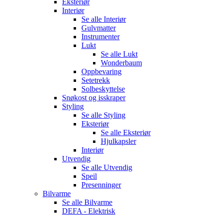
Eksteriør
Interiør
Se alle
Interiør
Gulvmatter
Instrumenter
Lukt
Se alle
Lukt
Wonderbaum
Oppbevaring
Setetrekk
Solbeskyttelse
Snøkost og isskraper
Styling
Se alle
Styling
Eksteriør
Se alle
Eksteriør
Hjulkapsler
Interiør
Utvendig
Se alle
Utvendig
Speil
Presenninger
Bilvarme
Se alle
Bilvarme
DEFA - Elektrisk