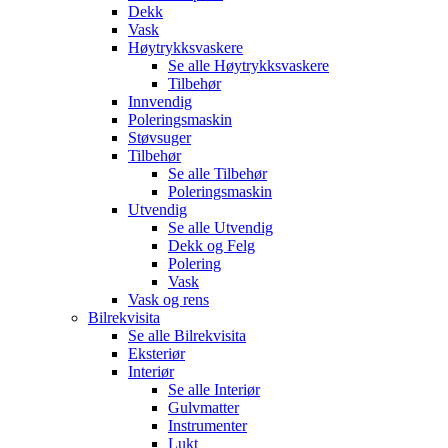
Dekk
Vask
Høytrykksvaskere
Se alle
Høytrykksvaskere
Tilbehør
Innvendig
Poleringsmaskin
Støvsuger
Tilbehør
Se alle
Tilbehør
Poleringsmaskin
Utvendig
Se alle
Utvendig
Dekk og Felg
Polering
Vask
Vask og rens
Bilrekvisita
Se alle
Bilrekvisita
Eksteriør
Interiør
Se alle
Interiør
Gulvmatter
Instrumenter
Lukt