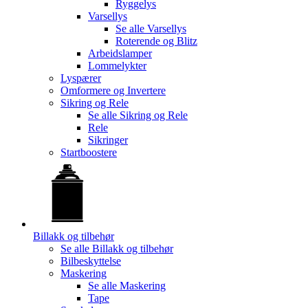
Ryggelys
Varsellys
Se alle
Varsellys
Roterende og Blitz
Arbeidslamper
Lommelykter
Lyspærer
Omformere og Invertere
Sikring og Rele
Se alle
Sikring og Rele
Rele
Sikringer
Startboostere
Billakk og tilbehør
Se alle
Billakk og tilbehør
Bilbeskyttelse
Maskering
Se alle
Maskering
Tape