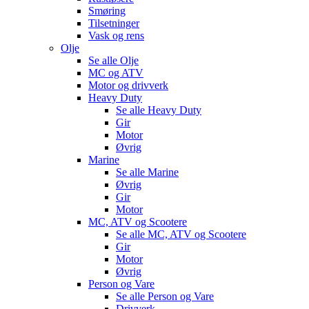
Smøring
Tilsetninger
Vask og rens
Olje
Se alle
Olje
MC og ATV
Motor og drivverk
Heavy Duty
Se alle
Heavy Duty
Gir
Motor
Øvrig
Marine
Se alle
Marine
Øvrig
Gir
Motor
MC, ATV og Scootere
Se alle
MC, ATV og Scootere
Gir
Motor
Øvrig
Person og Vare
Se alle
Person og Vare
Drivverk