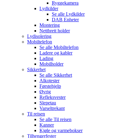
Ryggekamera
Lydkilder
Se alle
Lydkilder
DAB Enheter
Montering
Nettbrett holder
Lydisolering
Mobiltelefon
Se alle
Mobiltelefon
Ladere og kabler
Lading
Mobilholder
Sikkerhet
Se alle
Sikkerhet
Alkotester
Førstehjelp
Øvrig
Refleksvester
Slepetau
Varseltrekant
Til reisen
Se alle
Til reisen
Kanner
Kjøle og varmebokser
Tilhengerfester