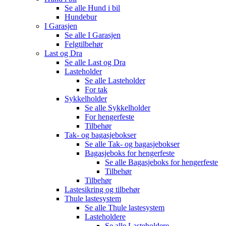
Se alle
Hund i bil
Hundebur
I Garasjen
Se alle
I Garasjen
Felgtilbehør
Last og Dra
Se alle
Last og Dra
Lasteholder
Se alle
Lasteholder
For tak
Sykkelholder
Se alle
Sykkelholder
For hengerfeste
Tilbehør
Tak- og bagasjebokser
Se alle
Tak- og bagasjebokser
Bagasjeboks for hengerfeste
Se alle
Bagasjeboks for hengerfeste
Tilbehør
Tilbehør
Lastesikring og tilbehør
Thule lastesystem
Se alle
Thule lastesystem
Lasteholdere
Se alle
Lasteholdere