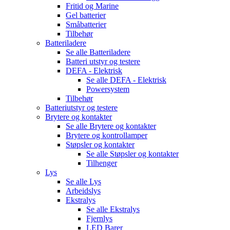
Fritid og Marine
Gel batterier
Småbatterier
Tilbehør
Batteriladere
Se alle
Batteriladere
Batteri utstyr og testere
DEFA - Elektrisk
Se alle
DEFA - Elektrisk
Powersystem
Tilbehør
Batteriutstyr og testere
Brytere og kontakter
Se alle
Brytere og kontakter
Brytere og kontrollamper
Støpsler og kontakter
Se alle
Støpsler og kontakter
Tilhenger
Lys
Se alle
Lys
Arbeidslys
Ekstralys
Se alle
Ekstralys
Fjernlys
LED Barer