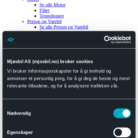
Se alle
Motor
Filter
Tennplugger
Person og Varebil
Se alle
Person og Varebil
Brems
Elektrisk
Bremser
Motor og drivverk
Universal
Se alle
Universal
Mjøsbil AS (mjosbil.no) bruker cookies
Bremsedeler
Vi bruker informasjonskapsler for å gi innhold og
Se alle
Bremsedeler
Bremsenippler
annonser et personlig preg, for å gi deg de beste og mest
Drivline og motor
relevante tilbudene, og for å analysere trafikken vår.
Se alle
Drivline og motor
Bensinpumpe
Eksosanlegg
Se alle
Eksosanlegg
Samtykkevalg
Reparasjonsmateriell
Nødvendig
Eksteriør
Se alle
Eksteriør
Horn og Tuter
Egenskaper
Speil
Interiør