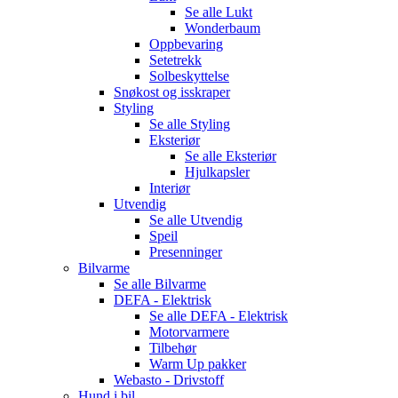
Se alle
Lukt
Wonderbaum
Oppbevaring
Setetrekk
Solbeskyttelse
Snøkost og isskraper
Styling
Se alle
Styling
Eksteriør
Se alle
Eksteriør
Hjulkapsler
Interiør
Utvendig
Se alle
Utvendig
Speil
Presenninger
Bilvarme
Se alle
Bilvarme
DEFA - Elektrisk
Se alle
DEFA - Elektrisk
Motorvarmere
Tilbehør
Warm Up pakker
Webasto - Drivstoff
Hund i bil