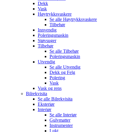
Dekk
Vask
Høytrykksvaskere
Se alle
Høytrykksvaskere
Tilbehør
Innvendig
Poleringsmaskin
Støvsuger
Tilbehør
Se alle
Tilbehør
Poleringsmaskin
Utvendig
Se alle
Utvendig
Dekk og Felg
Polering
Vask
Vask og rens
Bilrekvisita
Se alle
Bilrekvisita
Eksteriør
Interiør
Se alle
Interiør
Gulvmatter
Instrumenter
Lukt