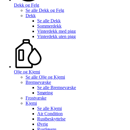
Dekk og Felg
Se alle
Dekk og Felg
Dekk
Se alle
Dekk
Sommerdekk
Vinterdekk med pigg
Vinterdekk uten pigg
Olje og Kjemi
Se alle
Olje og Kjemi
Bremsevæske
Se alle
Bremsevæske
Smøring
Frostvæske
Kjemi
Se alle
Kjemi
Air Condition
Rustbeskyttelse
Øvrig
Rustløsere