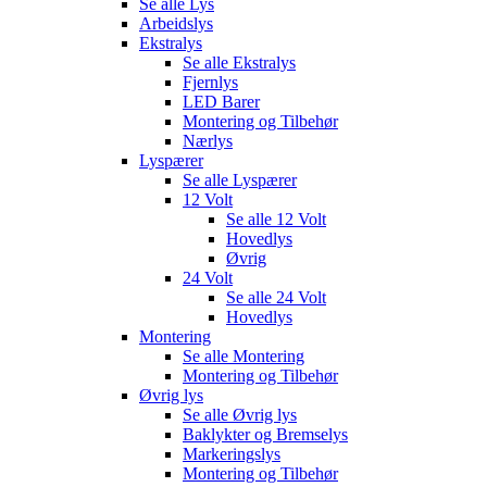
Se alle
Lys
Arbeidslys
Ekstralys
Se alle
Ekstralys
Fjernlys
LED Barer
Montering og Tilbehør
Nærlys
Lyspærer
Se alle
Lyspærer
12 Volt
Se alle
12 Volt
Hovedlys
Øvrig
24 Volt
Se alle
24 Volt
Hovedlys
Montering
Se alle
Montering
Montering og Tilbehør
Øvrig lys
Se alle
Øvrig lys
Baklykter og Bremselys
Markeringslys
Montering og Tilbehør