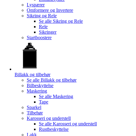
Lyspærer
Omformere og Invertere
Sikring og Rele
Se alle
Sikring og Rele
Rele
Sikringer
Startboostere
Billakk og tilbehør
Se alle
Billakk og tilbehør
Bilbeskyttelse
Maskering
Se alle
Maskering
Tape
Sparkel
Tilbehør
Karosseri og understell
Se alle
Karosseri og understell
Rustbeskyttelse
Lakk