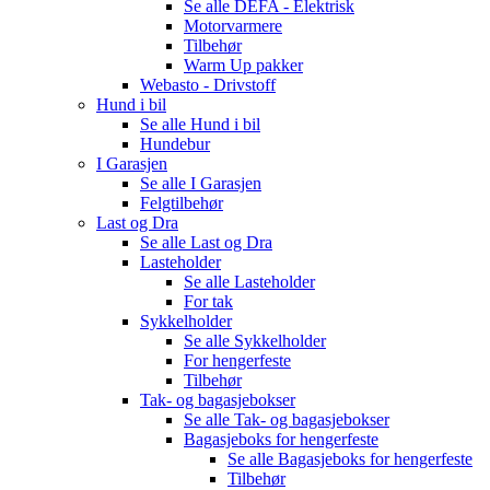
Se alle
DEFA - Elektrisk
Motorvarmere
Tilbehør
Warm Up pakker
Webasto - Drivstoff
Hund i bil
Se alle
Hund i bil
Hundebur
I Garasjen
Se alle
I Garasjen
Felgtilbehør
Last og Dra
Se alle
Last og Dra
Lasteholder
Se alle
Lasteholder
For tak
Sykkelholder
Se alle
Sykkelholder
For hengerfeste
Tilbehør
Tak- og bagasjebokser
Se alle
Tak- og bagasjebokser
Bagasjeboks for hengerfeste
Se alle
Bagasjeboks for hengerfeste
Tilbehør