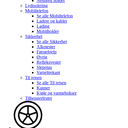
Nettbrett holder
Lydisolering
Mobiltelefon
Se alle
Mobiltelefon
Ladere og kabler
Lading
Mobilholder
Sikkerhet
Se alle
Sikkerhet
Alkotester
Førstehjelp
Øvrig
Refleksvester
Slepetau
Varseltrekant
Til reisen
Se alle
Til reisen
Kanner
Kjøle og varmebokser
Tilhengerfester