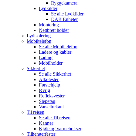
Ryggekamera
Lydkilder
Se alle
Lydkilder
DAB Enheter
Montering
Nettbrett holder
Lydisolering
Mobiltelefon
Se alle
Mobiltelefon
Ladere og kabler
Lading
Mobilholder
Sikkerhet
Se alle
Sikkerhet
Alkotester
Førstehjelp
Øvrig
Refleksvester
Slepetau
Varseltrekant
Til reisen
Se alle
Til reisen
Kanner
Kjøle og varmebokser
Tilhengerfester