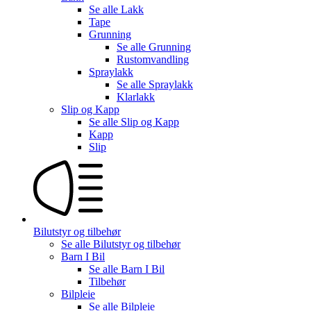
Se alle
Lakk
Tape
Grunning
Se alle
Grunning
Rustomvandling
Spraylakk
Se alle
Spraylakk
Klarlakk
Slip og Kapp
Se alle
Slip og Kapp
Kapp
Slip
Bilutstyr og tilbehør
Se alle
Bilutstyr og tilbehør
Barn I Bil
Se alle
Barn I Bil
Tilbehør
Bilpleie
Se alle
Bilpleie