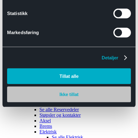
Se alle
Interiør
Sikkerhetsbelte
Statistikk
Tanklokk
Vindusviskere
Markedsføring
Detaljer
Tilhengere
Se alle
Tilhengere
Biltransport
Tillat alle
Maskinhenger
Yrkeshenger
Båthengere
Skaphengere
Ikke tillat
Varehengere
Reservedeler
Se alle
Reservedeler
Støpsler og kontakter
Aksel
Brems
Elektrisk
Se alle
Elektrisk