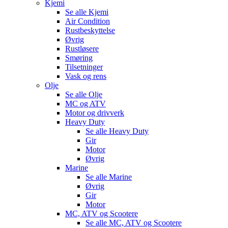
Kjemi
Se alle
Kjemi
Air Condition
Rustbeskyttelse
Øvrig
Rustløsere
Smøring
Tilsetninger
Vask og rens
Olje
Se alle
Olje
MC og ATV
Motor og drivverk
Heavy Duty
Se alle
Heavy Duty
Gir
Motor
Øvrig
Marine
Se alle
Marine
Øvrig
Gir
Motor
MC, ATV og Scootere
Se alle
MC, ATV og Scootere