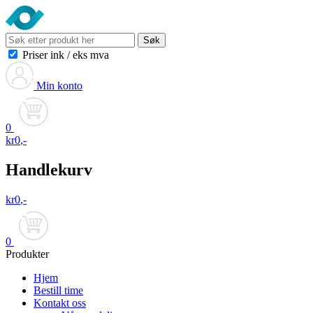
Søk
Priser ink
/
eks mva
Min konto
0
kr
0
,-
Handlekurv
kr
0
,-
0
Produkter
Hjem
Bestill time
Kontakt oss