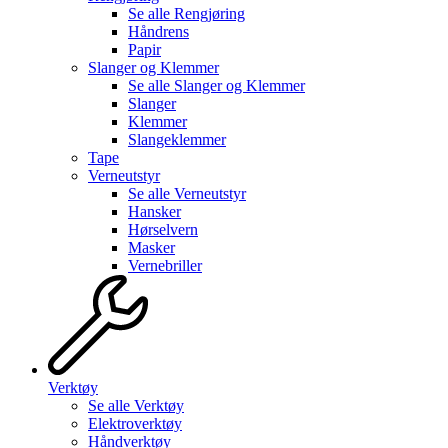
Se alle
Rengjøring
Håndrens
Papir
Slanger og Klemmer
Se alle
Slanger og Klemmer
Slanger
Klemmer
Slangeklemmer
Tape
Verneutstyr
Se alle
Verneutstyr
Hansker
Hørselvern
Masker
Vernebriller
Verktøy
Se alle
Verktøy
Elektroverktøy
Håndverktøy