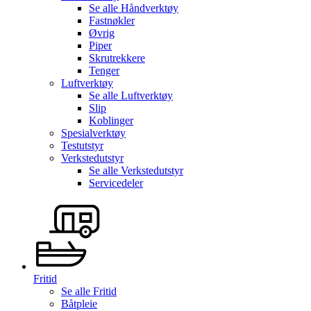
Se alle
Håndverktøy
Fastnøkler
Øvrig
Piper
Skrutrekkere
Tenger
Luftverktøy
Se alle
Luftverktøy
Slip
Koblinger
Spesialverktøy
Testutstyr
Verkstedutstyr
Se alle
Verkstedutstyr
Servicedeler
Fritid
Se alle
Fritid
Båtpleie