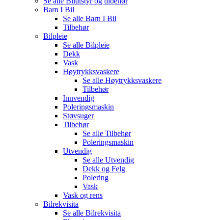
Se alle
Bilutstyr og tilbehør
Barn I Bil
Se alle
Barn I Bil
Tilbehør
Bilpleie
Se alle
Bilpleie
Dekk
Vask
Høytrykksvaskere
Se alle
Høytrykksvaskere
Tilbehør
Innvendig
Poleringsmaskin
Støvsuger
Tilbehør
Se alle
Tilbehør
Poleringsmaskin
Utvendig
Se alle
Utvendig
Dekk og Felg
Polering
Vask
Vask og rens
Bilrekvisita
Se alle
Bilrekvisita