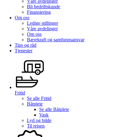
Våre avdelinger
Bli bedriftskunde
Finansiering
Om oss
Ledige stillinger
Våre avdelinger
Om oss
Bærekraft og samfunnsansvar
Tips og råd
Tjenester
Fritid
Se alle
Fritid
Båtpleie
Se alle
Båtpleie
Vask
Lyd og bilde
Til reisen