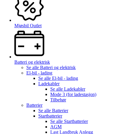
Mjøsbil Outlet
Batteri og elektrisk
Se alle
Batteri og elektrisk
El-bil - lading
Se alle
El-bil - lading
Ladekabler
Se alle
Ladekabler
Mode 3 (for ladestasjon)
Tilbehør
Batterier
Se alle
Batterier
Startbatterier
Se alle
Startbatterier
AGM
Last Landbruk Anlegg