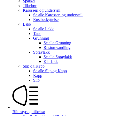
Sparkel
Tilbehør
Karosseri og understell
Se alle
Karosseri og understell
Rustbeskyttelse
Lakk
Se alle
Lakk
Tape
Grunning
Se alle
Grunning
Rustomvandling
Spraylakk
Se alle
Spraylakk
Klarlakk
Slip og Kapp
Se alle
Slip og Kapp
Kapp
Slip
Bilutstyr og tilbehør