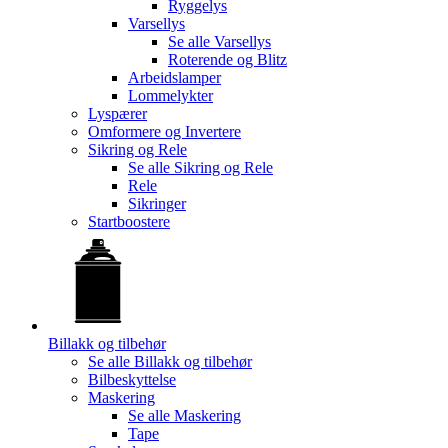
Ryggelys
Varsellys
Se alle
Varsellys
Roterende og Blitz
Arbeidslamper
Lommelykter
Lyspærer
Omformere og Invertere
Sikring og Rele
Se alle
Sikring og Rele
Rele
Sikringer
Startboostere
Billakk og tilbehør
Se alle
Billakk og tilbehør
Bilbeskyttelse
Maskering
Se alle
Maskering
Tape