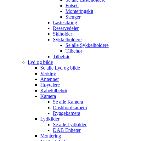
Fotsett
Monteringskit
Stenger
Lastesikring
Reservedeler
Skiholder
Sykkelholdere
Se alle
Sykkelholdere
Tilbehør
Tilbehør
Lyd og bilde
Se alle
Lyd og bilde
Verktøy
Antenner
Høytalere
Kabeltilbehør
Kamera
Se alle
Kamera
Dashbordkamera
Ryggekamera
Lydkilder
Se alle
Lydkilder
DAB Enheter
Montering