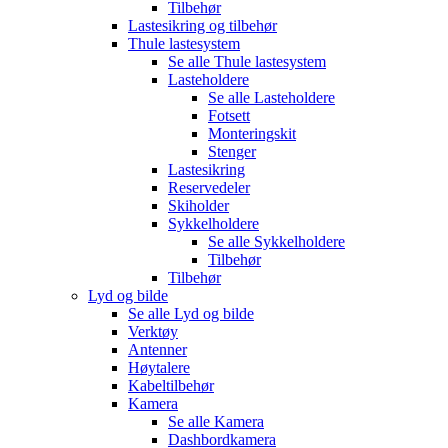
Tilbehør
Lastesikring og tilbehør
Thule lastesystem
Se alle
Thule lastesystem
Lasteholdere
Se alle
Lasteholdere
Fotsett
Monteringskit
Stenger
Lastesikring
Reservedeler
Skiholder
Sykkelholdere
Se alle
Sykkelholdere
Tilbehør
Tilbehør
Lyd og bilde
Se alle
Lyd og bilde
Verktøy
Antenner
Høytalere
Kabeltilbehør
Kamera
Se alle
Kamera
Dashbordkamera