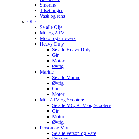
Smøring
Tilsetninger
Vask og rens
Olje
Se alle
Olje
MC og ATV
Motor og drivverk
Heavy Duty
Se alle
Heavy Duty
Gir
Motor
Øvrig
Marine
Se alle
Marine
Øvrig
Gir
Motor
MC, ATV og Scootere
Se alle
MC, ATV og Scootere
Gir
Motor
Øvrig
Person og Vare
Se alle
Person og Vare
Drivverk