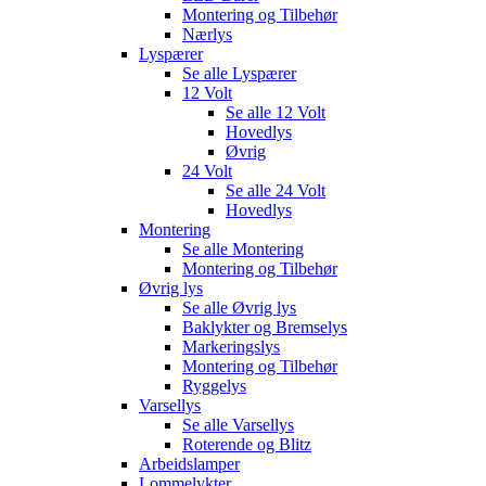
Montering og Tilbehør
Nærlys
Lyspærer
Se alle
Lyspærer
12 Volt
Se alle
12 Volt
Hovedlys
Øvrig
24 Volt
Se alle
24 Volt
Hovedlys
Montering
Se alle
Montering
Montering og Tilbehør
Øvrig lys
Se alle
Øvrig lys
Baklykter og Bremselys
Markeringslys
Montering og Tilbehør
Ryggelys
Varsellys
Se alle
Varsellys
Roterende og Blitz
Arbeidslamper
Lommelykter