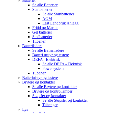
Batterier
Se alle
Batterier
Startbatterier
Se alle
Startbatterier
AGM
Last Landbruk Anlegg
Fritid og Marine
Gel batterier
Småbatterier
Tilbehør
Batteriladere
Se alle
Batteriladere
Batteri utstyr og testere
DEFA - Elektrisk
Se alle
DEFA - Elektrisk
Powersystem
Tilbehør
Batteriutstyr og testere
Brytere og kontakter
Se alle
Brytere og kontakter
Brytere og kontrollamper
Støpsler og kontakter
Se alle
Støpsler og kontakter
Tilhenger
Lys