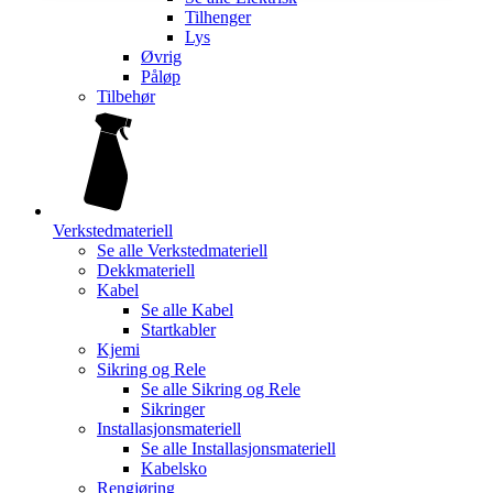
Tilhenger
Lys
Øvrig
Påløp
Tilbehør
Verkstedmateriell
Se alle
Verkstedmateriell
Dekkmateriell
Kabel
Se alle
Kabel
Startkabler
Kjemi
Sikring og Rele
Se alle
Sikring og Rele
Sikringer
Installasjonsmateriell
Se alle
Installasjonsmateriell
Kabelsko
Rengjøring