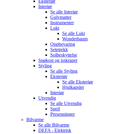
Eksteriør
Interiør
Se alle
Interiør
Gulvmatter
Instrumenter
Lukt
Se alle
Lukt
Wonderbaum
Oppbevaring
Setetrekk
Solbeskyttelse
Snøkost og isskraper
Styling
Se alle
Styling
Eksteriør
Se alle
Eksteriør
Hjulkapsler
Interiør
Utvendig
Se alle
Utvendig
Speil
Presenninger
Bilvarme
Se alle
Bilvarme
DEFA - Elektrisk