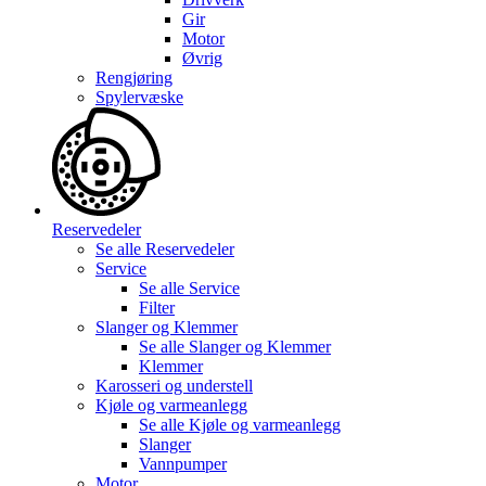
Gir
Motor
Øvrig
Rengjøring
Spylervæske
Reservedeler
Se alle
Reservedeler
Service
Se alle
Service
Filter
Slanger og Klemmer
Se alle
Slanger og Klemmer
Klemmer
Karosseri og understell
Kjøle og varmeanlegg
Se alle
Kjøle og varmeanlegg
Slanger
Vannpumper
Motor