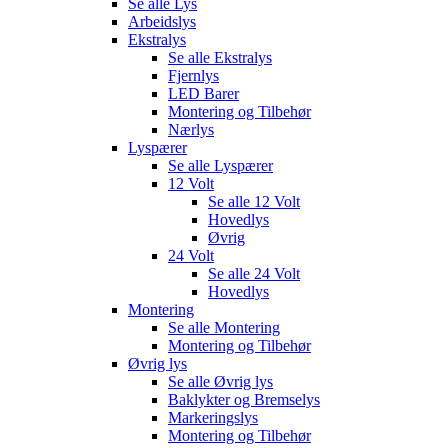
Se alle
Lys
Arbeidslys
Ekstralys
Se alle
Ekstralys
Fjernlys
LED Barer
Montering og Tilbehør
Nærlys
Lyspærer
Se alle
Lyspærer
12 Volt
Se alle
12 Volt
Hovedlys
Øvrig
24 Volt
Se alle
24 Volt
Hovedlys
Montering
Se alle
Montering
Montering og Tilbehør
Øvrig lys
Se alle
Øvrig lys
Baklykter og Bremselys
Markeringslys
Montering og Tilbehør