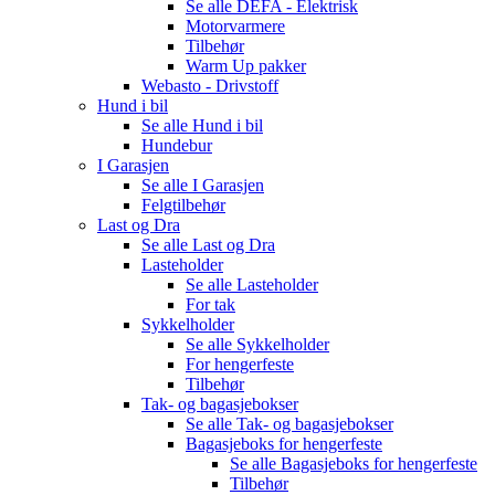
Se alle
DEFA - Elektrisk
Motorvarmere
Tilbehør
Warm Up pakker
Webasto - Drivstoff
Hund i bil
Se alle
Hund i bil
Hundebur
I Garasjen
Se alle
I Garasjen
Felgtilbehør
Last og Dra
Se alle
Last og Dra
Lasteholder
Se alle
Lasteholder
For tak
Sykkelholder
Se alle
Sykkelholder
For hengerfeste
Tilbehør
Tak- og bagasjebokser
Se alle
Tak- og bagasjebokser
Bagasjeboks for hengerfeste
Se alle
Bagasjeboks for hengerfeste
Tilbehør