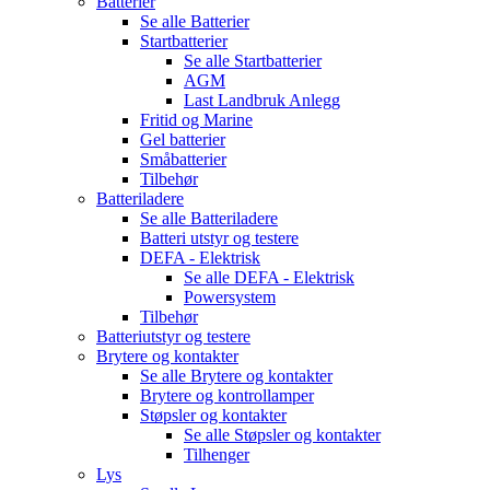
Batterier
Se alle
Batterier
Startbatterier
Se alle
Startbatterier
AGM
Last Landbruk Anlegg
Fritid og Marine
Gel batterier
Småbatterier
Tilbehør
Batteriladere
Se alle
Batteriladere
Batteri utstyr og testere
DEFA - Elektrisk
Se alle
DEFA - Elektrisk
Powersystem
Tilbehør
Batteriutstyr og testere
Brytere og kontakter
Se alle
Brytere og kontakter
Brytere og kontrollamper
Støpsler og kontakter
Se alle
Støpsler og kontakter
Tilhenger
Lys