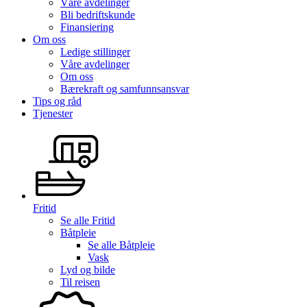
Våre avdelinger
Bli bedriftskunde
Finansiering
Om oss
Ledige stillinger
Våre avdelinger
Om oss
Bærekraft og samfunnsansvar
Tips og råd
Tjenester
Fritid
Se alle
Fritid
Båtpleie
Se alle
Båtpleie
Vask
Lyd og bilde
Til reisen