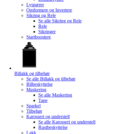
Lyspærer
Omformere og Invertere
Sikring og Rele
Se alle
Sikring og Rele
Rele
Sikringer
Startboostere
Billakk og tilbehør
Se alle
Billakk og tilbehør
Bilbeskyttelse
Maskering
Se alle
Maskering
Tape
Sparkel
Tilbehør
Karosseri og understell
Se alle
Karosseri og understell
Rustbeskyttelse
Lakk