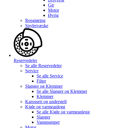
Gir
Motor
Øvrig
Rengjøring
Spylervæske
Reservedeler
Se alle
Reservedeler
Service
Se alle
Service
Filter
Slanger og Klemmer
Se alle
Slanger og Klemmer
Klemmer
Karosseri og understell
Kjøle og varmeanlegg
Se alle
Kjøle og varmeanlegg
Slanger
Vannpumper
Motor