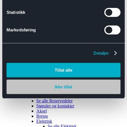
Se alle
Interiør
Sikkerhetsbelte
Statistikk
Tanklokk
Vindusviskere
Markedsføring
Detaljer
Tilhengere
Se alle
Tilhengere
Biltransport
Tillat alle
Maskinhenger
Yrkeshenger
Båthengere
Skaphengere
Ikke tillat
Varehengere
Reservedeler
Se alle
Reservedeler
Støpsler og kontakter
Aksel
Brems
Elektrisk
Se alle
Elektrisk