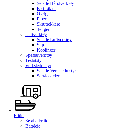
Se alle
Håndverktøy
Fastnøkler
Øvrig
Piper
Skrutrekkere
Tenger
Luftverktøy
Se alle
Luftverktøy
Slip
Koblinger
Spesialverktøy
Testutstyr
Verkstedutstyr
Se alle
Verkstedutstyr
Servicedeler
Fritid
Se alle
Fritid
Båtpleie