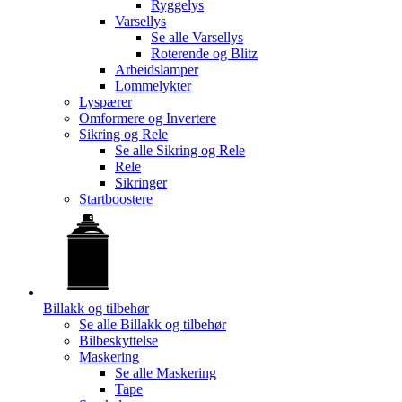
Ryggelys
Varsellys
Se alle
Varsellys
Roterende og Blitz
Arbeidslamper
Lommelykter
Lyspærer
Omformere og Invertere
Sikring og Rele
Se alle
Sikring og Rele
Rele
Sikringer
Startboostere
Billakk og tilbehør
Se alle
Billakk og tilbehør
Bilbeskyttelse
Maskering
Se alle
Maskering
Tape