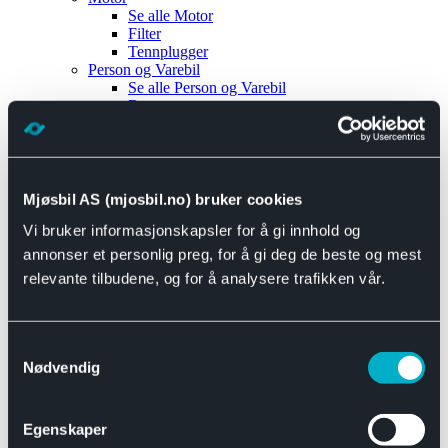
Se alle
Motor
Filter
Tennplugger
Person og Varebil
Se alle
Person og Varebil
Brems
Elektrisk
Bremser
Motor og drivverk
Universal
Se alle
Universal
Mjøsbil AS (mjosbil.no) bruker cookies
Bremsedeler
Vi bruker informasjonskapsler for å gi innhold og
Se alle
Bremsedeler
Bremsenippler
annonser et personlig preg, for å gi deg de beste og mest
Drivline og motor
relevante tilbudene, og for å analysere trafikken vår.
Se alle
Drivline og motor
Bensinpumpe
Eksosanlegg
Se alle
Eksosanlegg
Samtykkevalg
Reparasjonsmateriell
Nødvendig
Eksteriør
Se alle
Eksteriør
Horn og Tuter
Egenskaper
Speil
Interiør