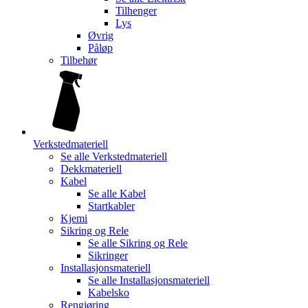
Tilhenger
Lys
Øvrig
Påløp
Tilbehør
Verkstedmateriell
Se alle
Verkstedmateriell
Dekkmateriell
Kabel
Se alle
Kabel
Startkabler
Kjemi
Sikring og Rele
Se alle
Sikring og Rele
Sikringer
Installasjonsmateriell
Se alle
Installasjonsmateriell
Kabelsko
Rengjøring