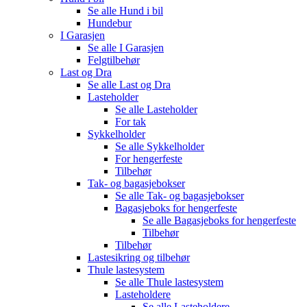
Se alle
Hund i bil
Hundebur
I Garasjen
Se alle
I Garasjen
Felgtilbehør
Last og Dra
Se alle
Last og Dra
Lasteholder
Se alle
Lasteholder
For tak
Sykkelholder
Se alle
Sykkelholder
For hengerfeste
Tilbehør
Tak- og bagasjebokser
Se alle
Tak- og bagasjebokser
Bagasjeboks for hengerfeste
Se alle
Bagasjeboks for hengerfeste
Tilbehør
Tilbehør
Lastesikring og tilbehør
Thule lastesystem
Se alle
Thule lastesystem
Lasteholdere
Se alle
Lasteholdere