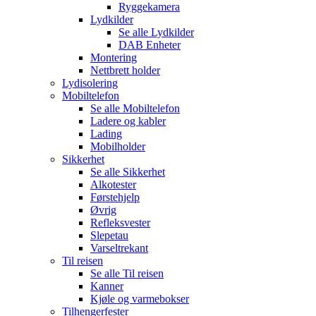
Ryggekamera
Lydkilder
Se alle
Lydkilder
DAB Enheter
Montering
Nettbrett holder
Lydisolering
Mobiltelefon
Se alle
Mobiltelefon
Ladere og kabler
Lading
Mobilholder
Sikkerhet
Se alle
Sikkerhet
Alkotester
Førstehjelp
Øvrig
Refleksvester
Slepetau
Varseltrekant
Til reisen
Se alle
Til reisen
Kanner
Kjøle og varmebokser
Tilhengerfester