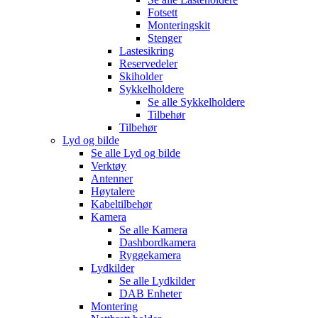
Fotsett
Monteringskit
Stenger
Lastesikring
Reservedeler
Skiholder
Sykkelholdere
Se alle
Sykkelholdere
Tilbehør
Tilbehør
Lyd og bilde
Se alle
Lyd og bilde
Verktøy
Antenner
Høytalere
Kabeltilbehør
Kamera
Se alle
Kamera
Dashbordkamera
Ryggekamera
Lydkilder
Se alle
Lydkilder
DAB Enheter
Montering