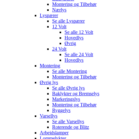
Montering og Tilbehør
Nærlys
Lyspærer
Se alle
Lyspærer
12 Volt
Se alle
12 Volt
Hovedlys
Øvrig
24 Volt
Se alle
24 Volt
Hovedlys
Montering
Se alle
Montering
Montering og Tilbehør
Øvrig lys
Se alle
Øvrig lys
Baklykter og Bremselys
Markeringslys
Montering og Tilbehør
Ryggelys
Varsellys
Se alle
Varsellys
Roterende og Blitz
Arbeidslamper
Lommelykter