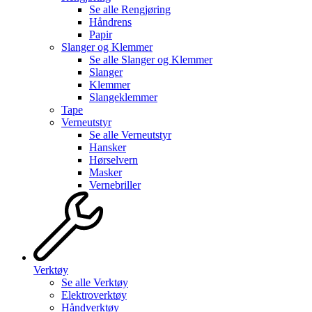
Se alle
Rengjøring
Håndrens
Papir
Slanger og Klemmer
Se alle
Slanger og Klemmer
Slanger
Klemmer
Slangeklemmer
Tape
Verneutstyr
Se alle
Verneutstyr
Hansker
Hørselvern
Masker
Vernebriller
Verktøy
Se alle
Verktøy
Elektroverktøy
Håndverktøy