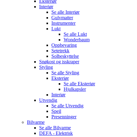
Eksteriør
Interiør
Se alle
Interiør
Gulvmatter
Instrumenter
Lukt
Se alle
Lukt
Wonderbaum
Oppbevaring
Setetrekk
Solbeskyttelse
Snøkost og isskraper
Styling
Se alle
Styling
Eksteriør
Se alle
Eksteriør
Hjulkapsler
Interiør
Utvendig
Se alle
Utvendig
Speil
Presenninger
Bilvarme
Se alle
Bilvarme
DEFA - Elektrisk