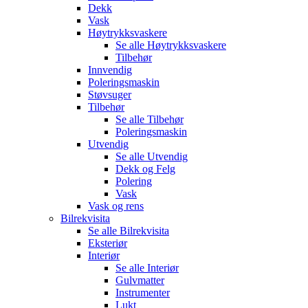
Dekk
Vask
Høytrykksvaskere
Se alle
Høytrykksvaskere
Tilbehør
Innvendig
Poleringsmaskin
Støvsuger
Tilbehør
Se alle
Tilbehør
Poleringsmaskin
Utvendig
Se alle
Utvendig
Dekk og Felg
Polering
Vask
Vask og rens
Bilrekvisita
Se alle
Bilrekvisita
Eksteriør
Interiør
Se alle
Interiør
Gulvmatter
Instrumenter
Lukt