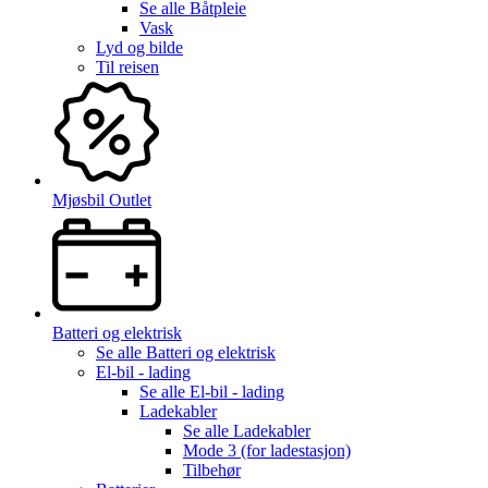
Se alle
Båtpleie
Vask
Lyd og bilde
Til reisen
Mjøsbil Outlet
Batteri og elektrisk
Se alle
Batteri og elektrisk
El-bil - lading
Se alle
El-bil - lading
Ladekabler
Se alle
Ladekabler
Mode 3 (for ladestasjon)
Tilbehør