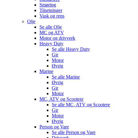
Smøring
Tilsetninger
Vask og rens
Olje
Se alle
Olje
MC og ATV
Motor og drivverk
Heavy Duty
Se alle
Heavy Duty
Gir
Motor
Øvrig
Marine
Se alle
Marine
Øvrig
Gir
Motor
MC, ATV og Scootere
Se alle
MC, ATV og Scootere
Gir
Motor
Øvrig
Person og Vare
Se alle
Person og Vare
Drivverk