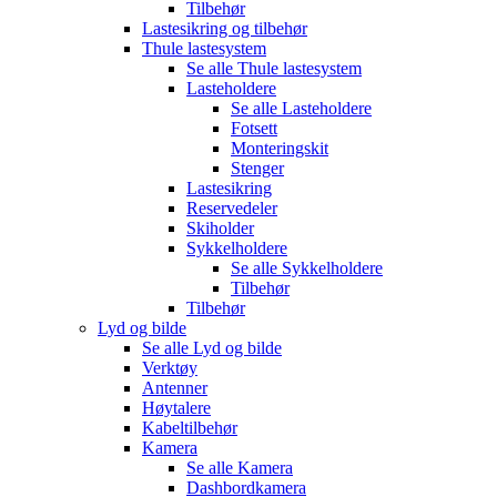
Tilbehør
Lastesikring og tilbehør
Thule lastesystem
Se alle
Thule lastesystem
Lasteholdere
Se alle
Lasteholdere
Fotsett
Monteringskit
Stenger
Lastesikring
Reservedeler
Skiholder
Sykkelholdere
Se alle
Sykkelholdere
Tilbehør
Tilbehør
Lyd og bilde
Se alle
Lyd og bilde
Verktøy
Antenner
Høytalere
Kabeltilbehør
Kamera
Se alle
Kamera
Dashbordkamera