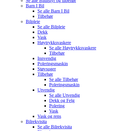
Se alle
Bilutstyr og tilbehør
Barn I Bil
Se alle
Barn I Bil
Tilbehør
Bilpleie
Se alle
Bilpleie
Dekk
Vask
Høytrykksvaskere
Se alle
Høytrykksvaskere
Tilbehør
Innvendig
Poleringsmaskin
Støvsuger
Tilbehør
Se alle
Tilbehør
Poleringsmaskin
Utvendig
Se alle
Utvendig
Dekk og Felg
Polering
Vask
Vask og rens
Bilrekvisita
Se alle
Bilrekvisita