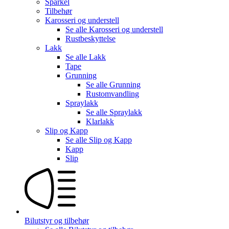
Sparkel
Tilbehør
Karosseri og understell
Se alle
Karosseri og understell
Rustbeskyttelse
Lakk
Se alle
Lakk
Tape
Grunning
Se alle
Grunning
Rustomvandling
Spraylakk
Se alle
Spraylakk
Klarlakk
Slip og Kapp
Se alle
Slip og Kapp
Kapp
Slip
Bilutstyr og tilbehør