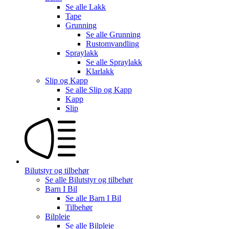
Se alle
Lakk
Tape
Grunning
Se alle
Grunning
Rustomvandling
Spraylakk
Se alle
Spraylakk
Klarlakk
Slip og Kapp
Se alle
Slip og Kapp
Kapp
Slip
Bilutstyr og tilbehør
Se alle
Bilutstyr og tilbehør
Barn I Bil
Se alle
Barn I Bil
Tilbehør
Bilpleie
Se alle
Bilpleie