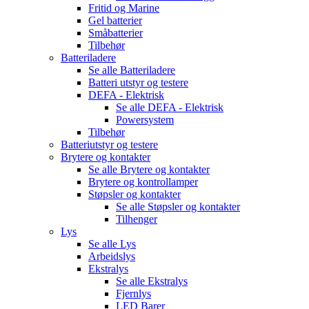
Fritid og Marine
Gel batterier
Småbatterier
Tilbehør
Batteriladere
Se alle
Batteriladere
Batteri utstyr og testere
DEFA - Elektrisk
Se alle
DEFA - Elektrisk
Powersystem
Tilbehør
Batteriutstyr og testere
Brytere og kontakter
Se alle
Brytere og kontakter
Brytere og kontrollamper
Støpsler og kontakter
Se alle
Støpsler og kontakter
Tilhenger
Lys
Se alle
Lys
Arbeidslys
Ekstralys
Se alle
Ekstralys
Fjernlys
LED Barer