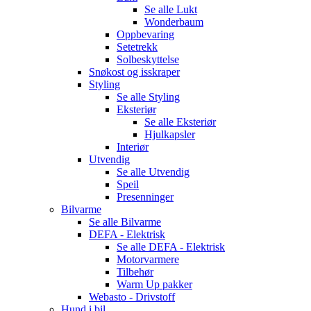
Se alle
Lukt
Wonderbaum
Oppbevaring
Setetrekk
Solbeskyttelse
Snøkost og isskraper
Styling
Se alle
Styling
Eksteriør
Se alle
Eksteriør
Hjulkapsler
Interiør
Utvendig
Se alle
Utvendig
Speil
Presenninger
Bilvarme
Se alle
Bilvarme
DEFA - Elektrisk
Se alle
DEFA - Elektrisk
Motorvarmere
Tilbehør
Warm Up pakker
Webasto - Drivstoff
Hund i bil