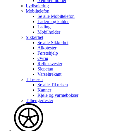
Nettbrett holder
Lydisolering
Mobiltelefon
Se alle
Mobiltelefon
Ladere og kabler
Lading
Mobilholder
Sikkerhet
Se alle
Sikkerhet
Alkotester
Førstehjelp
Øvrig
Refleksvester
Slepetau
Varseltrekant
Til reisen
Se alle
Til reisen
Kanner
Kjøle og varmebokser
Tilhengerfester