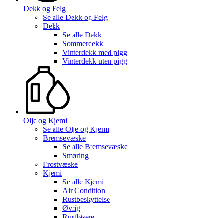
Dekk og Felg
Se alle
Dekk og Felg
Dekk
Se alle
Dekk
Sommerdekk
Vinterdekk med pigg
Vinterdekk uten pigg
Olje og Kjemi
Se alle
Olje og Kjemi
Bremsevæske
Se alle
Bremsevæske
Smøring
Frostvæske
Kjemi
Se alle
Kjemi
Air Condition
Rustbeskyttelse
Øvrig
Rustløsere