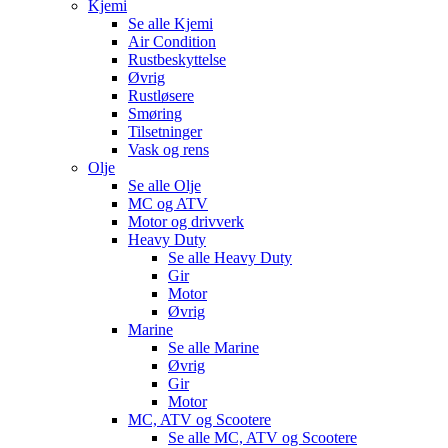
Kjemi
Se alle
Kjemi
Air Condition
Rustbeskyttelse
Øvrig
Rustløsere
Smøring
Tilsetninger
Vask og rens
Olje
Se alle
Olje
MC og ATV
Motor og drivverk
Heavy Duty
Se alle
Heavy Duty
Gir
Motor
Øvrig
Marine
Se alle
Marine
Øvrig
Gir
Motor
MC, ATV og Scootere
Se alle
MC, ATV og Scootere