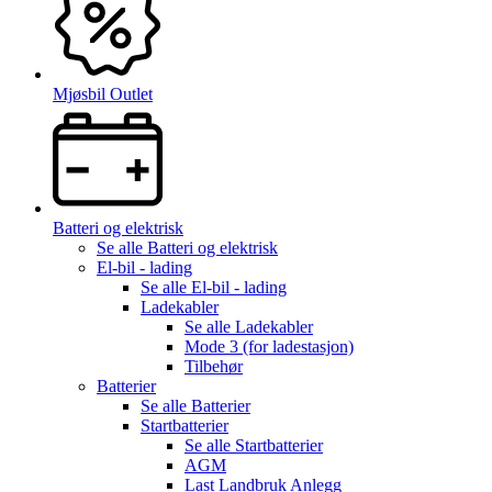
Mjøsbil Outlet
Batteri og elektrisk
Se alle
Batteri og elektrisk
El-bil - lading
Se alle
El-bil - lading
Ladekabler
Se alle
Ladekabler
Mode 3 (for ladestasjon)
Tilbehør
Batterier
Se alle
Batterier
Startbatterier
Se alle
Startbatterier
AGM
Last Landbruk Anlegg