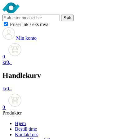
Søk
Priser ink
/
eks mva
Min konto
0
kr
0
,-
Handlekurv
kr
0
,-
0
Produkter
Hjem
Bestill time
Kontakt oss