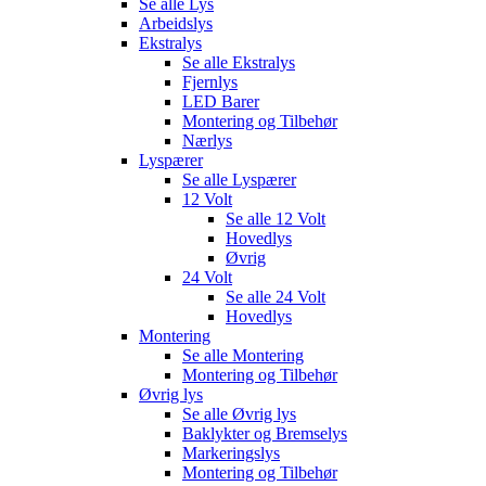
Se alle
Lys
Arbeidslys
Ekstralys
Se alle
Ekstralys
Fjernlys
LED Barer
Montering og Tilbehør
Nærlys
Lyspærer
Se alle
Lyspærer
12 Volt
Se alle
12 Volt
Hovedlys
Øvrig
24 Volt
Se alle
24 Volt
Hovedlys
Montering
Se alle
Montering
Montering og Tilbehør
Øvrig lys
Se alle
Øvrig lys
Baklykter og Bremselys
Markeringslys
Montering og Tilbehør