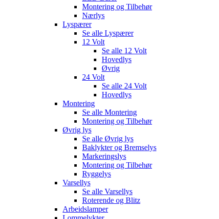
Montering og Tilbehør
Nærlys
Lyspærer
Se alle
Lyspærer
12 Volt
Se alle
12 Volt
Hovedlys
Øvrig
24 Volt
Se alle
24 Volt
Hovedlys
Montering
Se alle
Montering
Montering og Tilbehør
Øvrig lys
Se alle
Øvrig lys
Baklykter og Bremselys
Markeringslys
Montering og Tilbehør
Ryggelys
Varsellys
Se alle
Varsellys
Roterende og Blitz
Arbeidslamper
Lommelykter