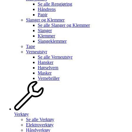
Se alle
Rengjøring
Håndrens
Papir
Slanger og Klemmer
Se alle
Slanger og Klemmer
Slanger
Klemmer
Slangeklemmer
Tape
Verneutstyr
Se alle
Verneutstyr
Hansker
Hørselvern
Masker
Vernebriller
Verktøy
Se alle
Verktøy
Elektroverktøy
Håndverktøy