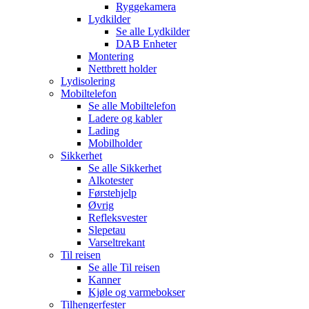
Ryggekamera
Lydkilder
Se alle
Lydkilder
DAB Enheter
Montering
Nettbrett holder
Lydisolering
Mobiltelefon
Se alle
Mobiltelefon
Ladere og kabler
Lading
Mobilholder
Sikkerhet
Se alle
Sikkerhet
Alkotester
Førstehjelp
Øvrig
Refleksvester
Slepetau
Varseltrekant
Til reisen
Se alle
Til reisen
Kanner
Kjøle og varmebokser
Tilhengerfester