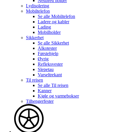
Nettbrett holder
Lydisolering
Mobiltelefon
Se alle
Mobiltelefon
Ladere og kabler
Lading
Mobilholder
Sikkerhet
Se alle
Sikkerhet
Alkotester
Førstehjelp
Øvrig
Refleksvester
Slepetau
Varseltrekant
Til reisen
Se alle
Til reisen
Kanner
Kjøle og varmebokser
Tilhengerfester