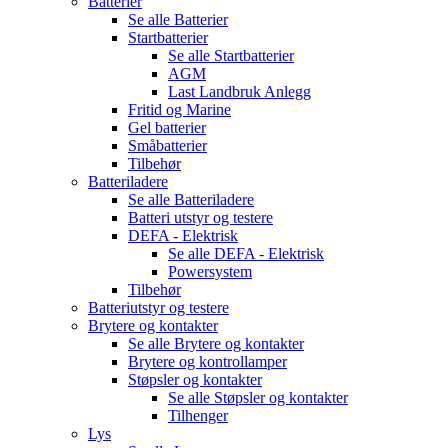
Batterier
Se alle
Batterier
Startbatterier
Se alle
Startbatterier
AGM
Last Landbruk Anlegg
Fritid og Marine
Gel batterier
Småbatterier
Tilbehør
Batteriladere
Se alle
Batteriladere
Batteri utstyr og testere
DEFA - Elektrisk
Se alle
DEFA - Elektrisk
Powersystem
Tilbehør
Batteriutstyr og testere
Brytere og kontakter
Se alle
Brytere og kontakter
Brytere og kontrollamper
Støpsler og kontakter
Se alle
Støpsler og kontakter
Tilhenger
Lys