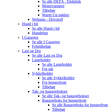
Se alle
DEFA - Elektrisk
Motorvarmere
Tilbehør
Warm Up pakker
Webasto - Drivstoff
Hund i bil
Se alle
Hund i bil
Hundebur
I Garasjen
Se alle
I Garasjen
Felgtilbehør
Last og Dra
Se alle
Last og Dra
Lasteholder
Se alle
Lasteholder
For tak
Sykkelholder
Se alle
Sykkelholder
For hengerfeste
Tilbehør
Tak- og bagasjebokser
Se alle
Tak- og bagasjebokser
Bagasjeboks for hengerfeste
Se alle
Bagasjeboks for hengerfeste
Tilbehør