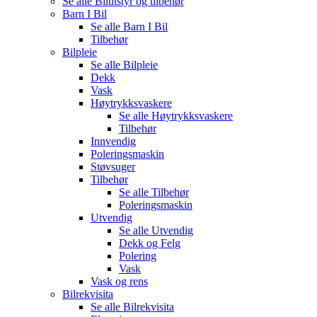
Se alle
Bilutstyr og tilbehør
Barn I Bil
Se alle
Barn I Bil
Tilbehør
Bilpleie
Se alle
Bilpleie
Dekk
Vask
Høytrykksvaskere
Se alle
Høytrykksvaskere
Tilbehør
Innvendig
Poleringsmaskin
Støvsuger
Tilbehør
Se alle
Tilbehør
Poleringsmaskin
Utvendig
Se alle
Utvendig
Dekk og Felg
Polering
Vask
Vask og rens
Bilrekvisita
Se alle
Bilrekvisita