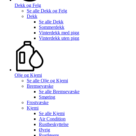
Dekk og Felg
Se alle
Dekk og Felg
Dekk
Se alle
Dekk
Sommerdekk
Vinterdekk med pigg
Vinterdekk uten pigg
Olje og Kjemi
Se alle
Olje og Kjemi
Bremsevæske
Se alle
Bremsevæske
Smøring
Frostvæske
Kjemi
Se alle
Kjemi
Air Condition
Rustbeskyttelse
Øvrig
Rustløsere