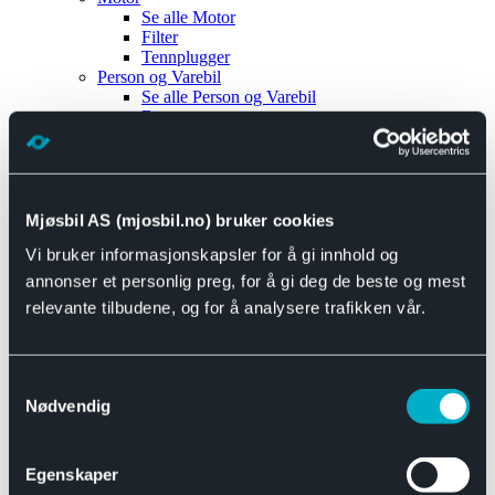
Se alle
Motor
Filter
Tennplugger
Person og Varebil
Se alle
Person og Varebil
Brems
Elektrisk
Bremser
Motor og drivverk
Universal
Se alle
Universal
Mjøsbil AS (mjosbil.no) bruker cookies
Bremsedeler
Vi bruker informasjonskapsler for å gi innhold og
Se alle
Bremsedeler
Bremsenippler
annonser et personlig preg, for å gi deg de beste og mest
Drivline og motor
relevante tilbudene, og for å analysere trafikken vår.
Se alle
Drivline og motor
Bensinpumpe
Eksosanlegg
Se alle
Eksosanlegg
Samtykkevalg
Reparasjonsmateriell
Nødvendig
Eksteriør
Se alle
Eksteriør
Horn og Tuter
Egenskaper
Speil
Interiør