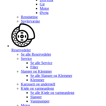
Gir
Motor
Øvrig
Rengjøring
Spylervæske
Reservedeler
Se alle
Reservedeler
Service
Se alle
Service
Filter
Slanger og Klemmer
Se alle
Slanger og Klemmer
Klemmer
Karosseri og understell
Kjøle og varmeanlegg
Se alle
Kjøle og varmeanlegg
Slanger
Vannpumper
Motor