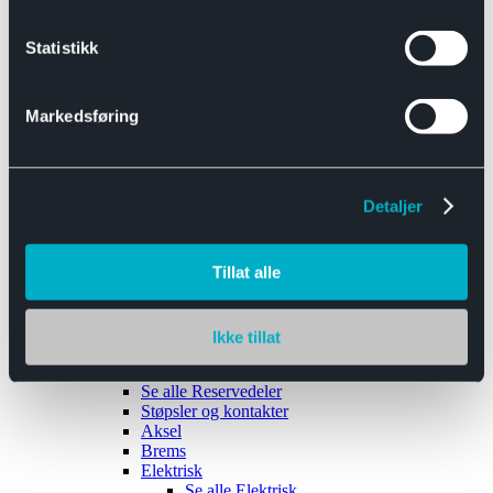
Se alle
Interiør
Sikkerhetsbelte
Statistikk
Tanklokk
Vindusviskere
Markedsføring
Detaljer
Tilhengere
Se alle
Tilhengere
Biltransport
Tillat alle
Maskinhenger
Yrkeshenger
Båthengere
Skaphengere
Ikke tillat
Varehengere
Reservedeler
Se alle
Reservedeler
Støpsler og kontakter
Aksel
Brems
Elektrisk
Se alle
Elektrisk