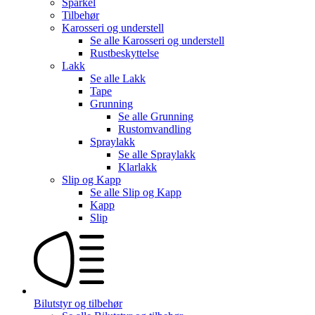
Sparkel
Tilbehør
Karosseri og understell
Se alle
Karosseri og understell
Rustbeskyttelse
Lakk
Se alle
Lakk
Tape
Grunning
Se alle
Grunning
Rustomvandling
Spraylakk
Se alle
Spraylakk
Klarlakk
Slip og Kapp
Se alle
Slip og Kapp
Kapp
Slip
Bilutstyr og tilbehør