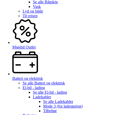
Se alle
Båtpleie
Vask
Lyd og bilde
Til reisen
Mjøsbil Outlet
Batteri og elektrisk
Se alle
Batteri og elektrisk
El-bil - lading
Se alle
El-bil - lading
Ladekabler
Se alle
Ladekabler
Mode 3 (for ladestasjon)
Tilbehør