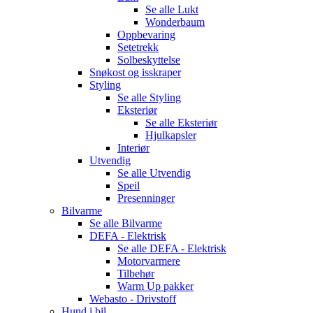
Se alle
Lukt
Wonderbaum
Oppbevaring
Setetrekk
Solbeskyttelse
Snøkost og isskraper
Styling
Se alle
Styling
Eksteriør
Se alle
Eksteriør
Hjulkapsler
Interiør
Utvendig
Se alle
Utvendig
Speil
Presenninger
Bilvarme
Se alle
Bilvarme
DEFA - Elektrisk
Se alle
DEFA - Elektrisk
Motorvarmere
Tilbehør
Warm Up pakker
Webasto - Drivstoff
Hund i bil