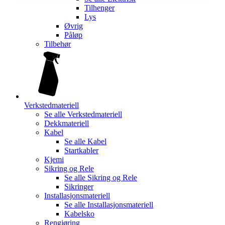
Tilhenger
Lys
Øvrig
Påløp
Tilbehør
Verkstedmateriell
Se alle
Verkstedmateriell
Dekkmateriell
Kabel
Se alle
Kabel
Startkabler
Kjemi
Sikring og Rele
Se alle
Sikring og Rele
Sikringer
Installasjonsmateriell
Se alle
Installasjonsmateriell
Kabelsko
Rengjøring