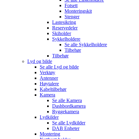
Fotsett
Monteringskit
Stenger
Lastesikring
Reservedeler
Skiholder
Sykkelholdere
Se alle
Sykkelholdere
Tilbehør
Tilbehør
Lyd og bilde
Se alle
Lyd og bilde
Verktøy
Antenner
Høytalere
Kabeltilbehør
Kamera
Se alle
Kamera
Dashbordkamera
Ryggekamera
Lydkilder
Se alle
Lydkilder
DAB Enheter
Montering