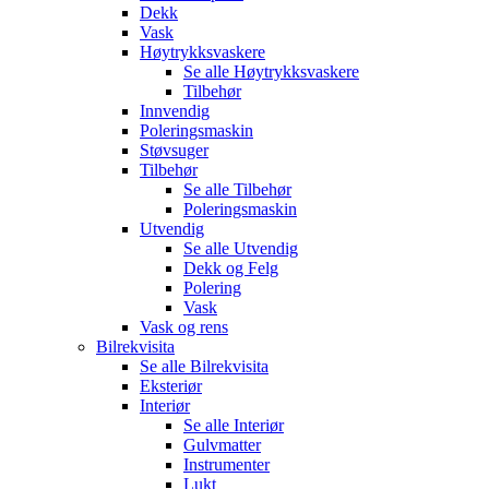
Dekk
Vask
Høytrykksvaskere
Se alle
Høytrykksvaskere
Tilbehør
Innvendig
Poleringsmaskin
Støvsuger
Tilbehør
Se alle
Tilbehør
Poleringsmaskin
Utvendig
Se alle
Utvendig
Dekk og Felg
Polering
Vask
Vask og rens
Bilrekvisita
Se alle
Bilrekvisita
Eksteriør
Interiør
Se alle
Interiør
Gulvmatter
Instrumenter
Lukt