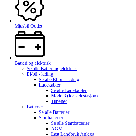
Mjøsbil Outlet
Batteri og elektrisk
Se alle
Batteri og elektrisk
El-bil - lading
Se alle
El-bil - lading
Ladekabler
Se alle
Ladekabler
Mode 3 (for ladestasjon)
Tilbehør
Batterier
Se alle
Batterier
Startbatterier
Se alle
Startbatterier
AGM
Last Landbruk Anlegg