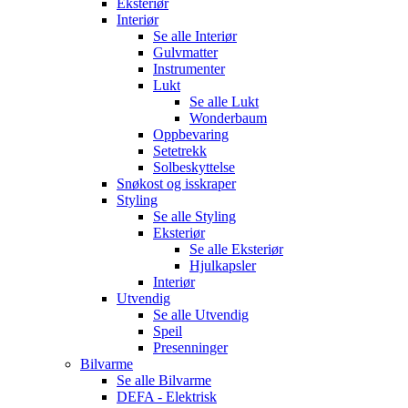
Eksteriør
Interiør
Se alle
Interiør
Gulvmatter
Instrumenter
Lukt
Se alle
Lukt
Wonderbaum
Oppbevaring
Setetrekk
Solbeskyttelse
Snøkost og isskraper
Styling
Se alle
Styling
Eksteriør
Se alle
Eksteriør
Hjulkapsler
Interiør
Utvendig
Se alle
Utvendig
Speil
Presenninger
Bilvarme
Se alle
Bilvarme
DEFA - Elektrisk