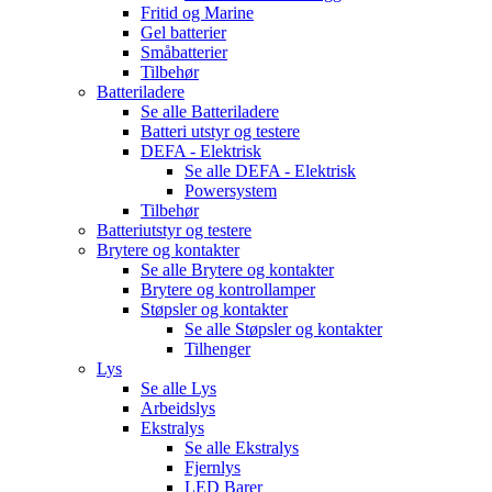
Fritid og Marine
Gel batterier
Småbatterier
Tilbehør
Batteriladere
Se alle
Batteriladere
Batteri utstyr og testere
DEFA - Elektrisk
Se alle
DEFA - Elektrisk
Powersystem
Tilbehør
Batteriutstyr og testere
Brytere og kontakter
Se alle
Brytere og kontakter
Brytere og kontrollamper
Støpsler og kontakter
Se alle
Støpsler og kontakter
Tilhenger
Lys
Se alle
Lys
Arbeidslys
Ekstralys
Se alle
Ekstralys
Fjernlys
LED Barer