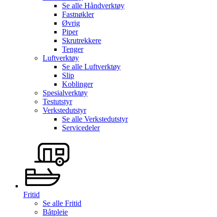
Se alle
Håndverktøy
Fastnøkler
Øvrig
Piper
Skrutrekkere
Tenger
Luftverktøy
Se alle
Luftverktøy
Slip
Koblinger
Spesialverktøy
Testutstyr
Verkstedutstyr
Se alle
Verkstedutstyr
Servicedeler
Fritid
Se alle
Fritid
Båtpleie