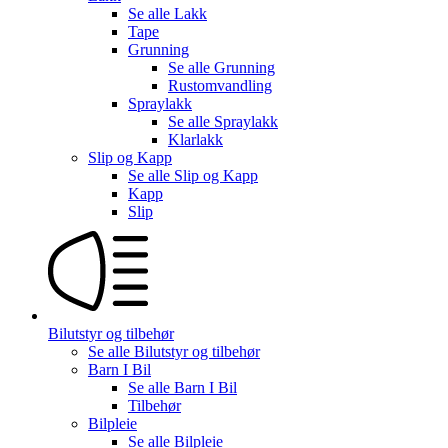
Se alle
Lakk
Tape
Grunning
Se alle
Grunning
Rustomvandling
Spraylakk
Se alle
Spraylakk
Klarlakk
Slip og Kapp
Se alle
Slip og Kapp
Kapp
Slip
Bilutstyr og tilbehør
Se alle
Bilutstyr og tilbehør
Barn I Bil
Se alle
Barn I Bil
Tilbehør
Bilpleie
Se alle
Bilpleie