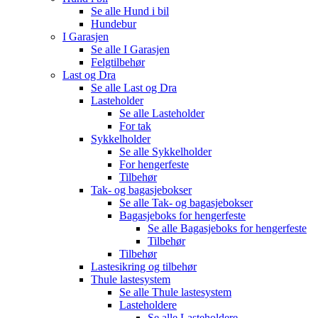
Se alle
Hund i bil
Hundebur
I Garasjen
Se alle
I Garasjen
Felgtilbehør
Last og Dra
Se alle
Last og Dra
Lasteholder
Se alle
Lasteholder
For tak
Sykkelholder
Se alle
Sykkelholder
For hengerfeste
Tilbehør
Tak- og bagasjebokser
Se alle
Tak- og bagasjebokser
Bagasjeboks for hengerfeste
Se alle
Bagasjeboks for hengerfeste
Tilbehør
Tilbehør
Lastesikring og tilbehør
Thule lastesystem
Se alle
Thule lastesystem
Lasteholdere
Se alle
Lasteholdere