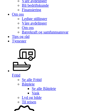
Våre avdelinger
Bli bedriftskunde
Finansiering
Om oss
Ledige stillinger
Våre avdelinger
Om oss
Bærekraft og samfunnsansvar
Tips og råd
Tjenester
Fritid
Se alle
Fritid
Båtpleie
Se alle
Båtpleie
Vask
Lyd og bilde
Til reisen