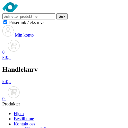
Søk
Priser ink
/
eks mva
Min konto
0
kr
0
,-
Handlekurv
kr
0
,-
0
Produkter
Hjem
Bestill time
Kontakt oss