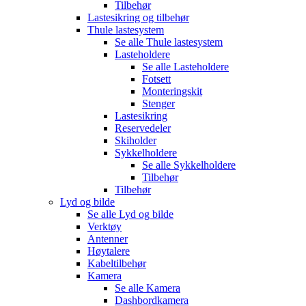
Tilbehør
Lastesikring og tilbehør
Thule lastesystem
Se alle
Thule lastesystem
Lasteholdere
Se alle
Lasteholdere
Fotsett
Monteringskit
Stenger
Lastesikring
Reservedeler
Skiholder
Sykkelholdere
Se alle
Sykkelholdere
Tilbehør
Tilbehør
Lyd og bilde
Se alle
Lyd og bilde
Verktøy
Antenner
Høytalere
Kabeltilbehør
Kamera
Se alle
Kamera
Dashbordkamera