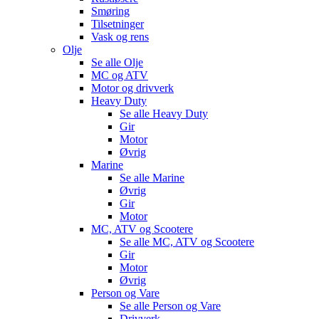
Smøring
Tilsetninger
Vask og rens
Olje
Se alle
Olje
MC og ATV
Motor og drivverk
Heavy Duty
Se alle
Heavy Duty
Gir
Motor
Øvrig
Marine
Se alle
Marine
Øvrig
Gir
Motor
MC, ATV og Scootere
Se alle
MC, ATV og Scootere
Gir
Motor
Øvrig
Person og Vare
Se alle
Person og Vare
Drivverk