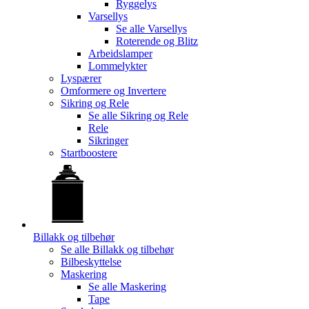
Ryggelys
Varsellys
Se alle
Varsellys
Roterende og Blitz
Arbeidslamper
Lommelykter
Lyspærer
Omformere og Invertere
Sikring og Rele
Se alle
Sikring og Rele
Rele
Sikringer
Startboostere
Billakk og tilbehør
Se alle
Billakk og tilbehør
Bilbeskyttelse
Maskering
Se alle
Maskering
Tape