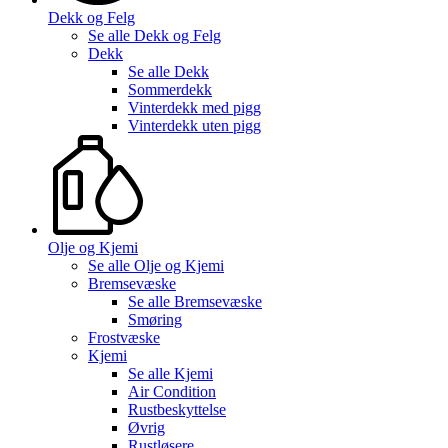
Dekk og Felg
Se alle
Dekk og Felg
Dekk
Se alle
Dekk
Sommerdekk
Vinterdekk med pigg
Vinterdekk uten pigg
Olje og Kjemi
Se alle
Olje og Kjemi
Bremsevæske
Se alle
Bremsevæske
Smøring
Frostvæske
Kjemi
Se alle
Kjemi
Air Condition
Rustbeskyttelse
Øvrig
Rustløsere