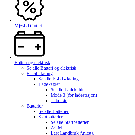
Mjøsbil Outlet
Batteri og elektrisk
Se alle
Batteri og elektrisk
El-bil - lading
Se alle
El-bil - lading
Ladekabler
Se alle
Ladekabler
Mode 3 (for ladestasjon)
Tilbehør
Batterier
Se alle
Batterier
Startbatterier
Se alle
Startbatterier
AGM
Last Landbruk Anlegg