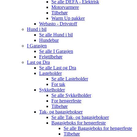
Se alle
DEFA - Elektrisk
Motorvarmere
Tilbehør
Warm Up pakker
Webasto - Drivstoff
Hund i bil
Se alle
Hund i bil
Hundebur
I Garasjen
Se alle
I Garasjen
Felgtilbehør
Last og Dra
Se alle
Last og Dra
Lasteholder
Se alle
Lasteholder
For tak
Sykkelholder
Se alle
Sykkelholder
For hengerfeste
Tilbehør
Tak- og bagasjebokser
Se alle
Tak- og bagasjebokser
Bagasjeboks for hengerfeste
Se alle
Bagasjeboks for hengerfeste
Tilbehør