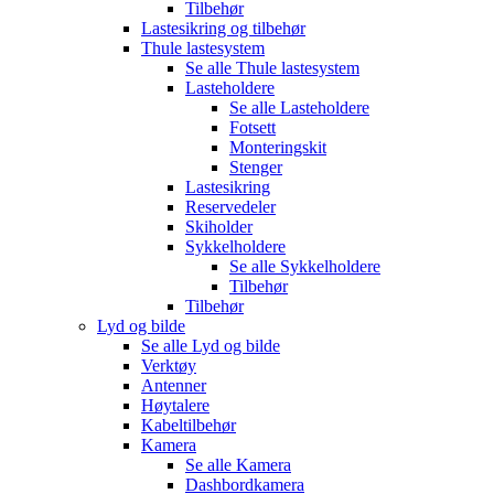
Tilbehør
Lastesikring og tilbehør
Thule lastesystem
Se alle
Thule lastesystem
Lasteholdere
Se alle
Lasteholdere
Fotsett
Monteringskit
Stenger
Lastesikring
Reservedeler
Skiholder
Sykkelholdere
Se alle
Sykkelholdere
Tilbehør
Tilbehør
Lyd og bilde
Se alle
Lyd og bilde
Verktøy
Antenner
Høytalere
Kabeltilbehør
Kamera
Se alle
Kamera
Dashbordkamera