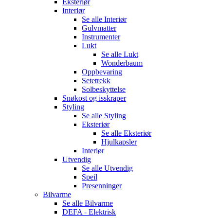
Eksteriør
Interiør
Se alle
Interiør
Gulvmatter
Instrumenter
Lukt
Se alle
Lukt
Wonderbaum
Oppbevaring
Setetrekk
Solbeskyttelse
Snøkost og isskraper
Styling
Se alle
Styling
Eksteriør
Se alle
Eksteriør
Hjulkapsler
Interiør
Utvendig
Se alle
Utvendig
Speil
Presenninger
Bilvarme
Se alle
Bilvarme
DEFA - Elektrisk