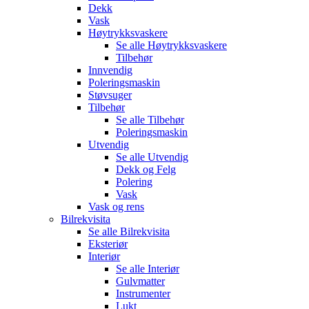
Dekk
Vask
Høytrykksvaskere
Se alle
Høytrykksvaskere
Tilbehør
Innvendig
Poleringsmaskin
Støvsuger
Tilbehør
Se alle
Tilbehør
Poleringsmaskin
Utvendig
Se alle
Utvendig
Dekk og Felg
Polering
Vask
Vask og rens
Bilrekvisita
Se alle
Bilrekvisita
Eksteriør
Interiør
Se alle
Interiør
Gulvmatter
Instrumenter
Lukt