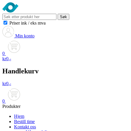
Søk
Priser ink
/
eks mva
Min konto
0
kr
0
,-
Handlekurv
kr
0
,-
0
Produkter
Hjem
Bestill time
Kontakt oss