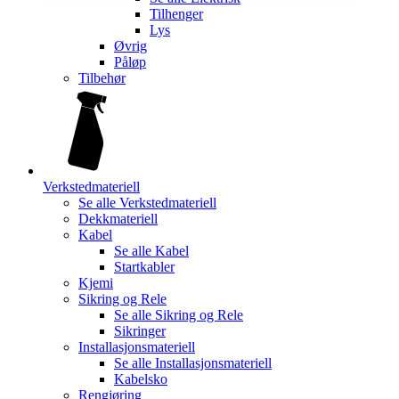
Tilhenger
Lys
Øvrig
Påløp
Tilbehør
Verkstedmateriell
Se alle
Verkstedmateriell
Dekkmateriell
Kabel
Se alle
Kabel
Startkabler
Kjemi
Sikring og Rele
Se alle
Sikring og Rele
Sikringer
Installasjonsmateriell
Se alle
Installasjonsmateriell
Kabelsko
Rengjøring