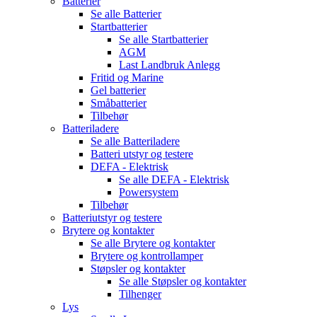
Batterier
Se alle
Batterier
Startbatterier
Se alle
Startbatterier
AGM
Last Landbruk Anlegg
Fritid og Marine
Gel batterier
Småbatterier
Tilbehør
Batteriladere
Se alle
Batteriladere
Batteri utstyr og testere
DEFA - Elektrisk
Se alle
DEFA - Elektrisk
Powersystem
Tilbehør
Batteriutstyr og testere
Brytere og kontakter
Se alle
Brytere og kontakter
Brytere og kontrollamper
Støpsler og kontakter
Se alle
Støpsler og kontakter
Tilhenger
Lys