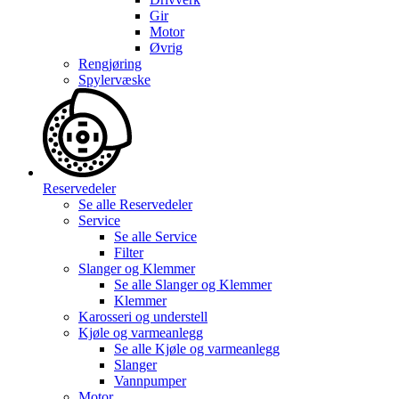
Gir
Motor
Øvrig
Rengjøring
Spylervæske
Reservedeler
Se alle
Reservedeler
Service
Se alle
Service
Filter
Slanger og Klemmer
Se alle
Slanger og Klemmer
Klemmer
Karosseri og understell
Kjøle og varmeanlegg
Se alle
Kjøle og varmeanlegg
Slanger
Vannpumper
Motor