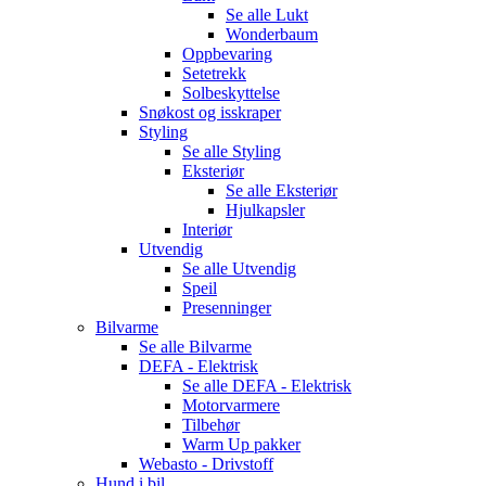
Se alle
Lukt
Wonderbaum
Oppbevaring
Setetrekk
Solbeskyttelse
Snøkost og isskraper
Styling
Se alle
Styling
Eksteriør
Se alle
Eksteriør
Hjulkapsler
Interiør
Utvendig
Se alle
Utvendig
Speil
Presenninger
Bilvarme
Se alle
Bilvarme
DEFA - Elektrisk
Se alle
DEFA - Elektrisk
Motorvarmere
Tilbehør
Warm Up pakker
Webasto - Drivstoff
Hund i bil