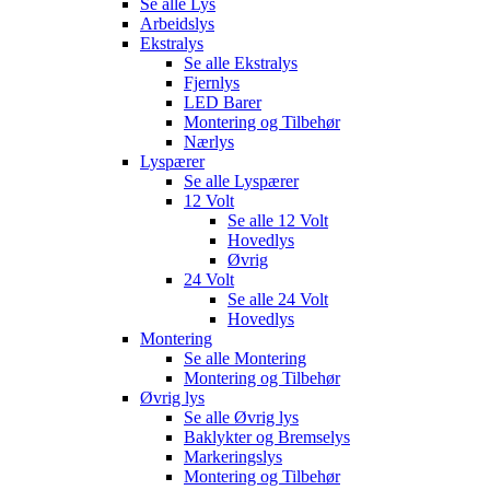
Se alle
Lys
Arbeidslys
Ekstralys
Se alle
Ekstralys
Fjernlys
LED Barer
Montering og Tilbehør
Nærlys
Lyspærer
Se alle
Lyspærer
12 Volt
Se alle
12 Volt
Hovedlys
Øvrig
24 Volt
Se alle
24 Volt
Hovedlys
Montering
Se alle
Montering
Montering og Tilbehør
Øvrig lys
Se alle
Øvrig lys
Baklykter og Bremselys
Markeringslys
Montering og Tilbehør