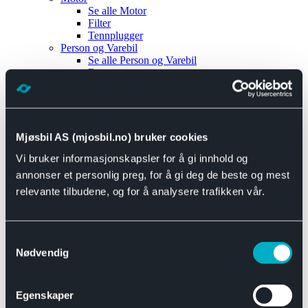
Se alle
Motor
Filter
Tennplugger
Person og Varebil
Se alle
Person og Varebil
Brems
Elektrisk
Bremser
Motor og drivverk
Universal
Se alle
Universal
Mjøsbil AS (mjosbil.no) bruker cookies
Bremsedeler
Vi bruker informasjonskapsler for å gi innhold og
Se alle
Bremsedeler
Bremsenippler
annonser et personlig preg, for å gi deg de beste og mest
Drivline og motor
relevante tilbudene, og for å analysere trafikken vår.
Se alle
Drivline og motor
Bensinpumpe
Eksosanlegg
Se alle
Eksosanlegg
Samtykkevalg
Reparasjonsmateriell
Nødvendig
Eksteriør
Se alle
Eksteriør
Horn og Tuter
Egenskaper
Speil
Interiør