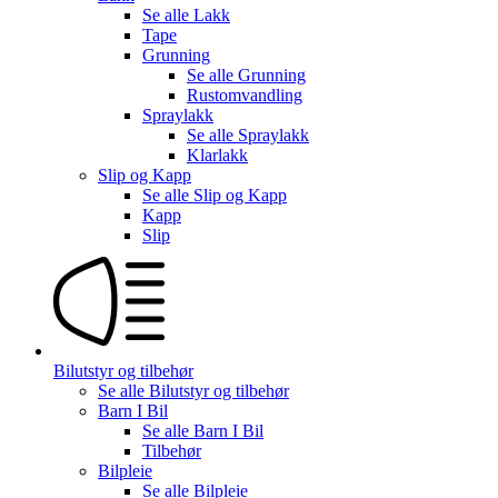
Se alle
Lakk
Tape
Grunning
Se alle
Grunning
Rustomvandling
Spraylakk
Se alle
Spraylakk
Klarlakk
Slip og Kapp
Se alle
Slip og Kapp
Kapp
Slip
Bilutstyr og tilbehør
Se alle
Bilutstyr og tilbehør
Barn I Bil
Se alle
Barn I Bil
Tilbehør
Bilpleie
Se alle
Bilpleie