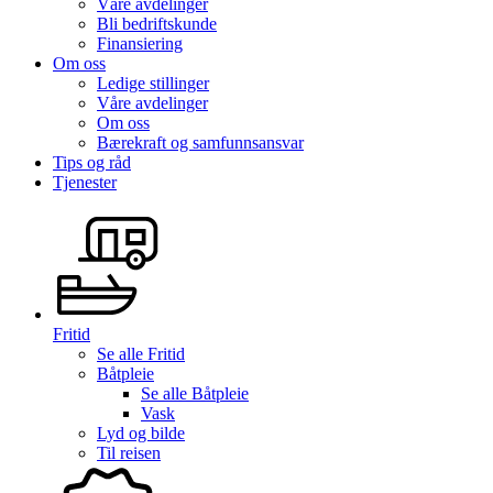
Våre avdelinger
Bli bedriftskunde
Finansiering
Om oss
Ledige stillinger
Våre avdelinger
Om oss
Bærekraft og samfunnsansvar
Tips og råd
Tjenester
Fritid
Se alle
Fritid
Båtpleie
Se alle
Båtpleie
Vask
Lyd og bilde
Til reisen