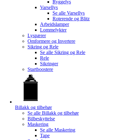
Ryggelys
Varsellys
Se alle
Varsellys
Roterende og Blitz
Arbeidslamper
Lommelykter
Lyspærer
Omformere og Invertere
Sikring og Rele
Se alle
Sikring og Rele
Rele
Sikringer
Startboostere
Billakk og tilbehør
Se alle
Billakk og tilbehør
Bilbeskyttelse
Maskering
Se alle
Maskering
Tape