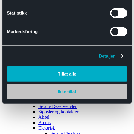
Se alle
Interiør
Sikkerhetsbelte
Statistikk
Tanklokk
Vindusviskere
Markedsføring
Detaljer
Tilhengere
Se alle
Tilhengere
Biltransport
Tillat alle
Maskinhenger
Yrkeshenger
Båthengere
Skaphengere
Ikke tillat
Varehengere
Reservedeler
Se alle
Reservedeler
Støpsler og kontakter
Aksel
Brems
Elektrisk
Se alle
Elektrisk