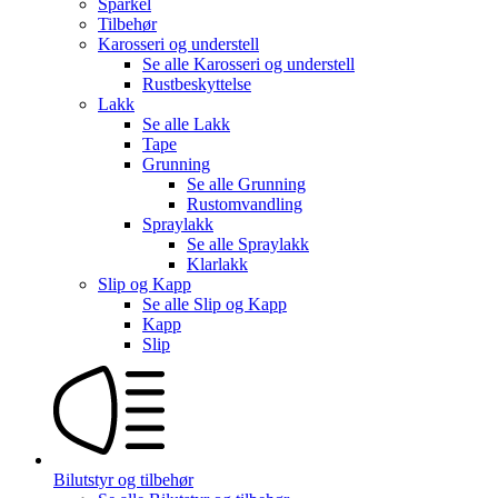
Sparkel
Tilbehør
Karosseri og understell
Se alle
Karosseri og understell
Rustbeskyttelse
Lakk
Se alle
Lakk
Tape
Grunning
Se alle
Grunning
Rustomvandling
Spraylakk
Se alle
Spraylakk
Klarlakk
Slip og Kapp
Se alle
Slip og Kapp
Kapp
Slip
Bilutstyr og tilbehør