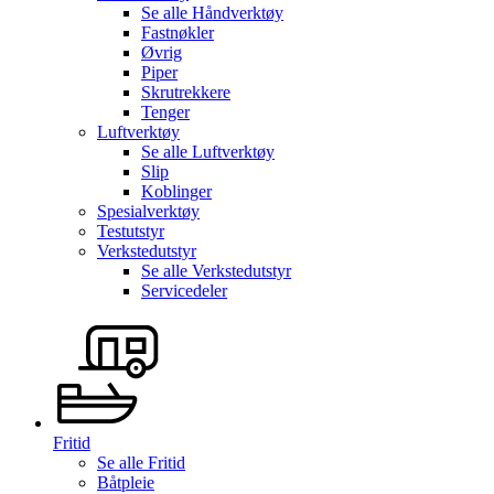
Se alle
Håndverktøy
Fastnøkler
Øvrig
Piper
Skrutrekkere
Tenger
Luftverktøy
Se alle
Luftverktøy
Slip
Koblinger
Spesialverktøy
Testutstyr
Verkstedutstyr
Se alle
Verkstedutstyr
Servicedeler
Fritid
Se alle
Fritid
Båtpleie