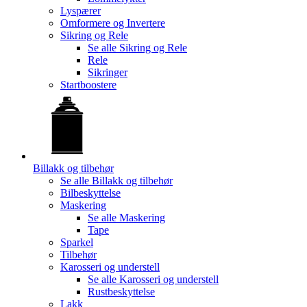
Lyspærer
Omformere og Invertere
Sikring og Rele
Se alle
Sikring og Rele
Rele
Sikringer
Startboostere
Billakk og tilbehør
Se alle
Billakk og tilbehør
Bilbeskyttelse
Maskering
Se alle
Maskering
Tape
Sparkel
Tilbehør
Karosseri og understell
Se alle
Karosseri og understell
Rustbeskyttelse
Lakk