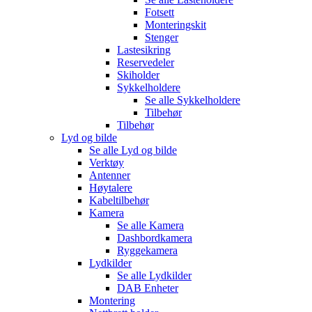
Fotsett
Monteringskit
Stenger
Lastesikring
Reservedeler
Skiholder
Sykkelholdere
Se alle
Sykkelholdere
Tilbehør
Tilbehør
Lyd og bilde
Se alle
Lyd og bilde
Verktøy
Antenner
Høytalere
Kabeltilbehør
Kamera
Se alle
Kamera
Dashbordkamera
Ryggekamera
Lydkilder
Se alle
Lydkilder
DAB Enheter
Montering