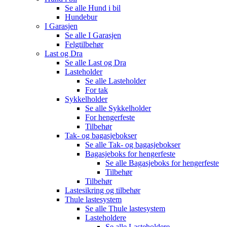
Se alle
Hund i bil
Hundebur
I Garasjen
Se alle
I Garasjen
Felgtilbehør
Last og Dra
Se alle
Last og Dra
Lasteholder
Se alle
Lasteholder
For tak
Sykkelholder
Se alle
Sykkelholder
For hengerfeste
Tilbehør
Tak- og bagasjebokser
Se alle
Tak- og bagasjebokser
Bagasjeboks for hengerfeste
Se alle
Bagasjeboks for hengerfeste
Tilbehør
Tilbehør
Lastesikring og tilbehør
Thule lastesystem
Se alle
Thule lastesystem
Lasteholdere
Se alle
Lasteholdere