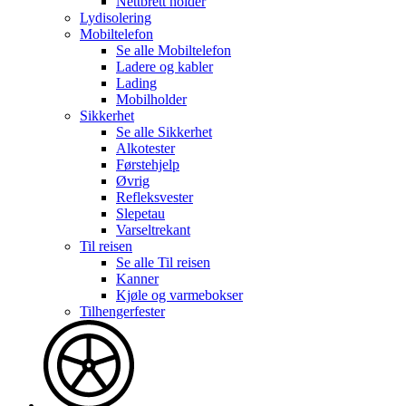
Nettbrett holder
Lydisolering
Mobiltelefon
Se alle
Mobiltelefon
Ladere og kabler
Lading
Mobilholder
Sikkerhet
Se alle
Sikkerhet
Alkotester
Førstehjelp
Øvrig
Refleksvester
Slepetau
Varseltrekant
Til reisen
Se alle
Til reisen
Kanner
Kjøle og varmebokser
Tilhengerfester