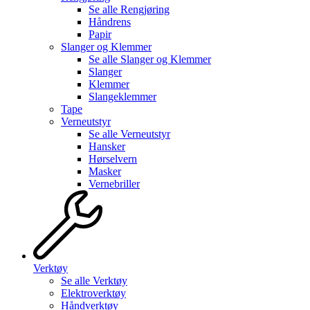
Se alle
Rengjøring
Håndrens
Papir
Slanger og Klemmer
Se alle
Slanger og Klemmer
Slanger
Klemmer
Slangeklemmer
Tape
Verneutstyr
Se alle
Verneutstyr
Hansker
Hørselvern
Masker
Vernebriller
Verktøy
Se alle
Verktøy
Elektroverktøy
Håndverktøy