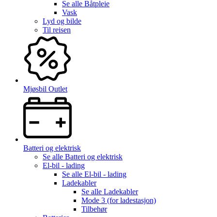
Se alle
Båtpleie
Vask
Lyd og bilde
Til reisen
Mjøsbil Outlet
Batteri og elektrisk
Se alle
Batteri og elektrisk
El-bil - lading
Se alle
El-bil - lading
Ladekabler
Se alle
Ladekabler
Mode 3 (for ladestasjon)
Tilbehør