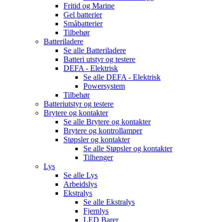
Fritid og Marine
Gel batterier
Småbatterier
Tilbehør
Batteriladere
Se alle
Batteriladere
Batteri utstyr og testere
DEFA - Elektrisk
Se alle
DEFA - Elektrisk
Powersystem
Tilbehør
Batteriutstyr og testere
Brytere og kontakter
Se alle
Brytere og kontakter
Brytere og kontrollamper
Støpsler og kontakter
Se alle
Støpsler og kontakter
Tilhenger
Lys
Se alle
Lys
Arbeidslys
Ekstralys
Se alle
Ekstralys
Fjernlys
LED Barer