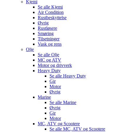
Kjemi
Se alle
Kjemi
Air Condition
Rustbeskyttelse
Øvrig
Rustløsere
Smøring
Tilsetninger
Vask og rens
Olje
Se alle
Olje
MC og ATV
Motor og drivverk
Heavy Duty
Se alle
Heavy Duty
Gir
Motor
Øvrig
Marine
Se alle
Marine
Øvrig
Gir
Motor
MC, ATV og Scootere
Se alle
MC, ATV og Scootere