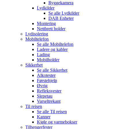
Ryggekamera
Lydkilder
Se alle
Lydkilder
DAB Enheter
Montering
Nettbrett holder
Lydisolering
Mobiltelefon
Se alle
Mobiltelefon
Ladere og kabler
Lading
Mobilholder
Sikkerhet
Se alle
Sikkerhet
Alkotester
Førstehjelp
Øvrig
Refleksvester
Slepetau
Varseltrekant
Til reisen
Se alle
Til reisen
Kanner
Kjøle og varmebokser
Tilhengerfester