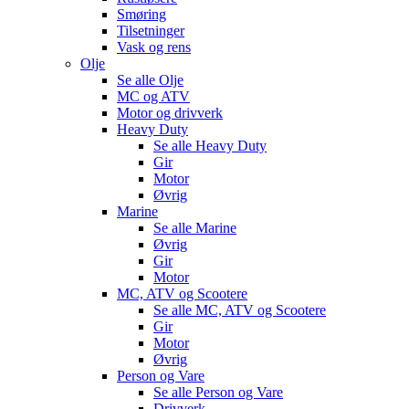
Smøring
Tilsetninger
Vask og rens
Olje
Se alle
Olje
MC og ATV
Motor og drivverk
Heavy Duty
Se alle
Heavy Duty
Gir
Motor
Øvrig
Marine
Se alle
Marine
Øvrig
Gir
Motor
MC, ATV og Scootere
Se alle
MC, ATV og Scootere
Gir
Motor
Øvrig
Person og Vare
Se alle
Person og Vare
Drivverk