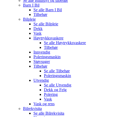
Se alle
Bilutstyr og tilbehør
Barn I Bil
Se alle
Barn I Bil
Tilbehør
Bilpleie
Se alle
Bilpleie
Dekk
Vask
Høytrykksvaskere
Se alle
Høytrykksvaskere
Tilbehør
Innvendig
Poleringsmaskin
Støvsuger
Tilbehør
Se alle
Tilbehør
Poleringsmaskin
Utvendig
Se alle
Utvendig
Dekk og Felg
Polering
Vask
Vask og rens
Bilrekvisita
Se alle
Bilrekvisita