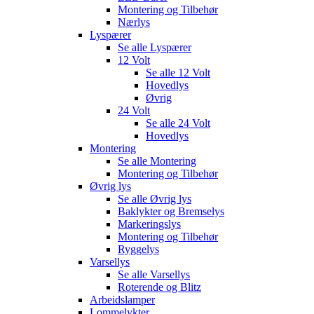
Montering og Tilbehør
Nærlys
Lyspærer
Se alle
Lyspærer
12 Volt
Se alle
12 Volt
Hovedlys
Øvrig
24 Volt
Se alle
24 Volt
Hovedlys
Montering
Se alle
Montering
Montering og Tilbehør
Øvrig lys
Se alle
Øvrig lys
Baklykter og Bremselys
Markeringslys
Montering og Tilbehør
Ryggelys
Varsellys
Se alle
Varsellys
Roterende og Blitz
Arbeidslamper
Lommelykter