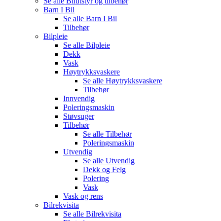
Se alle
Bilutstyr og tilbehør
Barn I Bil
Se alle
Barn I Bil
Tilbehør
Bilpleie
Se alle
Bilpleie
Dekk
Vask
Høytrykksvaskere
Se alle
Høytrykksvaskere
Tilbehør
Innvendig
Poleringsmaskin
Støvsuger
Tilbehør
Se alle
Tilbehør
Poleringsmaskin
Utvendig
Se alle
Utvendig
Dekk og Felg
Polering
Vask
Vask og rens
Bilrekvisita
Se alle
Bilrekvisita