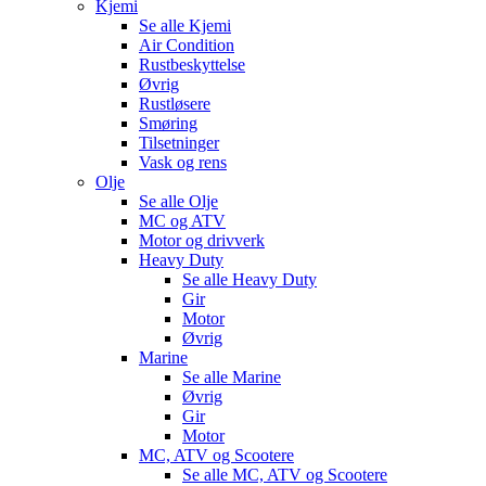
Kjemi
Se alle
Kjemi
Air Condition
Rustbeskyttelse
Øvrig
Rustløsere
Smøring
Tilsetninger
Vask og rens
Olje
Se alle
Olje
MC og ATV
Motor og drivverk
Heavy Duty
Se alle
Heavy Duty
Gir
Motor
Øvrig
Marine
Se alle
Marine
Øvrig
Gir
Motor
MC, ATV og Scootere
Se alle
MC, ATV og Scootere