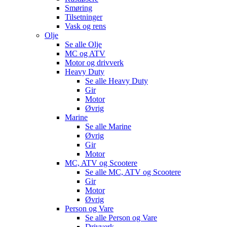
Smøring
Tilsetninger
Vask og rens
Olje
Se alle
Olje
MC og ATV
Motor og drivverk
Heavy Duty
Se alle
Heavy Duty
Gir
Motor
Øvrig
Marine
Se alle
Marine
Øvrig
Gir
Motor
MC, ATV og Scootere
Se alle
MC, ATV og Scootere
Gir
Motor
Øvrig
Person og Vare
Se alle
Person og Vare
Drivverk