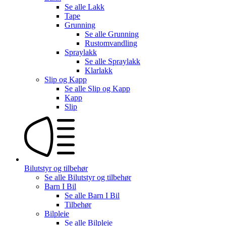
Se alle
Lakk
Tape
Grunning
Se alle
Grunning
Rustomvandling
Spraylakk
Se alle
Spraylakk
Klarlakk
Slip og Kapp
Se alle
Slip og Kapp
Kapp
Slip
Bilutstyr og tilbehør
Se alle
Bilutstyr og tilbehør
Barn I Bil
Se alle
Barn I Bil
Tilbehør
Bilpleie
Se alle
Bilpleie