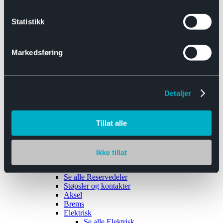
Se alle
Interiør
Sikkerhetsbelte
Statistikk
Tanklokk
Vindusviskere
Markedsføring
Detaljer
Tilhengere
Se alle
Tilhengere
Biltransport
Tillat alle
Maskinhenger
Yrkeshenger
Båthengere
Skaphengere
Ikke tillat
Varehengere
Reservedeler
Se alle
Reservedeler
Støpsler og kontakter
Aksel
Brems
Elektrisk
Se alle
Elektrisk