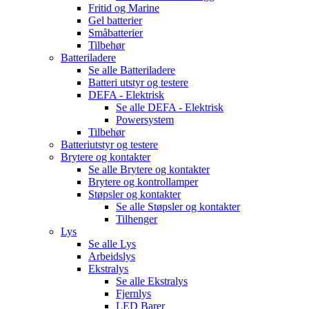
Fritid og Marine
Gel batterier
Småbatterier
Tilbehør
Batteriladere
Se alle
Batteriladere
Batteri utstyr og testere
DEFA - Elektrisk
Se alle
DEFA - Elektrisk
Powersystem
Tilbehør
Batteriutstyr og testere
Brytere og kontakter
Se alle
Brytere og kontakter
Brytere og kontrollamper
Støpsler og kontakter
Se alle
Støpsler og kontakter
Tilhenger
Lys
Se alle
Lys
Arbeidslys
Ekstralys
Se alle
Ekstralys
Fjernlys
LED Barer