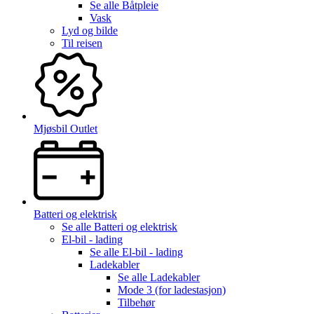
Se alle
Båtpleie
Vask
Lyd og bilde
Til reisen
Mjøsbil Outlet
Batteri og elektrisk
Se alle
Batteri og elektrisk
El-bil - lading
Se alle
El-bil - lading
Ladekabler
Se alle
Ladekabler
Mode 3 (for ladestasjon)
Tilbehør