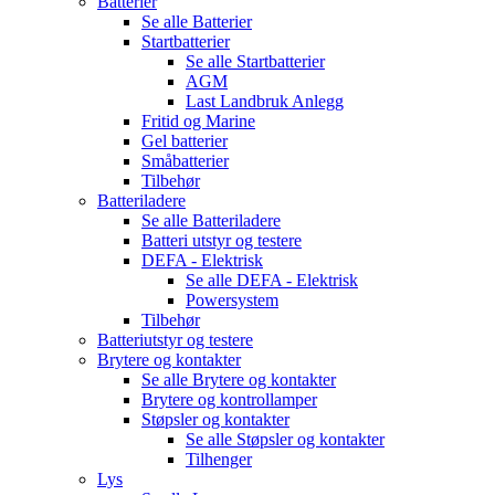
Batterier
Se alle
Batterier
Startbatterier
Se alle
Startbatterier
AGM
Last Landbruk Anlegg
Fritid og Marine
Gel batterier
Småbatterier
Tilbehør
Batteriladere
Se alle
Batteriladere
Batteri utstyr og testere
DEFA - Elektrisk
Se alle
DEFA - Elektrisk
Powersystem
Tilbehør
Batteriutstyr og testere
Brytere og kontakter
Se alle
Brytere og kontakter
Brytere og kontrollamper
Støpsler og kontakter
Se alle
Støpsler og kontakter
Tilhenger
Lys