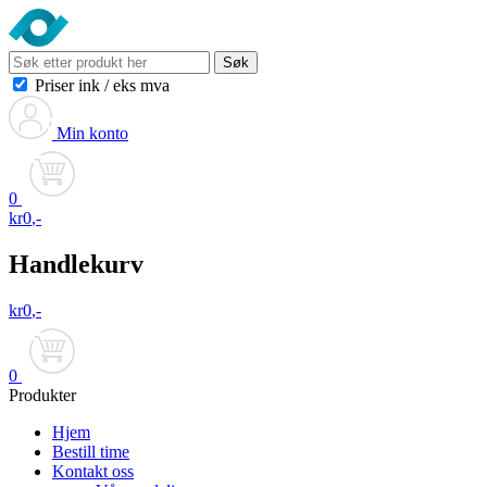
Søk
Priser ink
/
eks mva
Min konto
0
kr
0
,-
Handlekurv
kr
0
,-
0
Produkter
Hjem
Bestill time
Kontakt oss