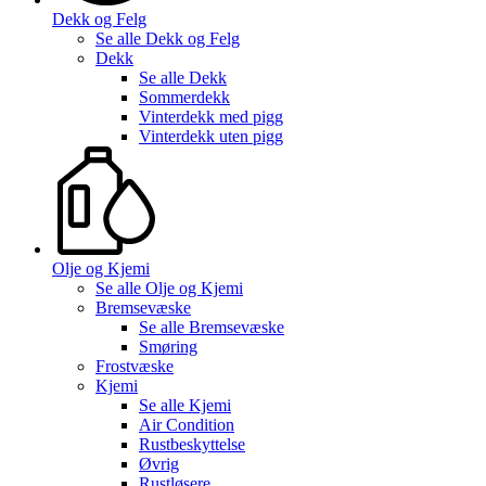
Dekk og Felg
Se alle
Dekk og Felg
Dekk
Se alle
Dekk
Sommerdekk
Vinterdekk med pigg
Vinterdekk uten pigg
Olje og Kjemi
Se alle
Olje og Kjemi
Bremsevæske
Se alle
Bremsevæske
Smøring
Frostvæske
Kjemi
Se alle
Kjemi
Air Condition
Rustbeskyttelse
Øvrig
Rustløsere