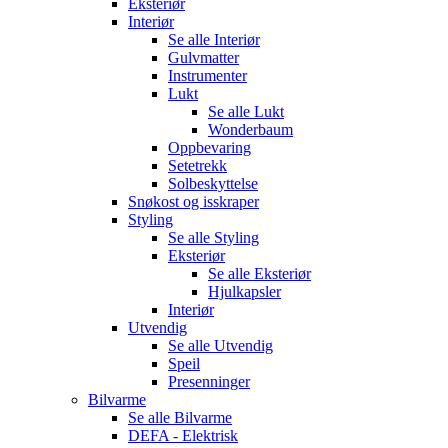
Eksteriør
Interiør
Se alle
Interiør
Gulvmatter
Instrumenter
Lukt
Se alle
Lukt
Wonderbaum
Oppbevaring
Setetrekk
Solbeskyttelse
Snøkost og isskraper
Styling
Se alle
Styling
Eksteriør
Se alle
Eksteriør
Hjulkapsler
Interiør
Utvendig
Se alle
Utvendig
Speil
Presenninger
Bilvarme
Se alle
Bilvarme
DEFA - Elektrisk