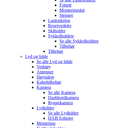
Fotsett
Monteringskit
Stenger
Lastesikring
Reservedeler
Skiholder
Sykkelholdere
Se alle
Sykkelholdere
Tilbehør
Tilbehør
Lyd og bilde
Se alle
Lyd og bilde
Verktøy
Antenner
Høytalere
Kabeltilbehør
Kamera
Se alle
Kamera
Dashbordkamera
Ryggekamera
Lydkilder
Se alle
Lydkilder
DAB Enheter
Montering