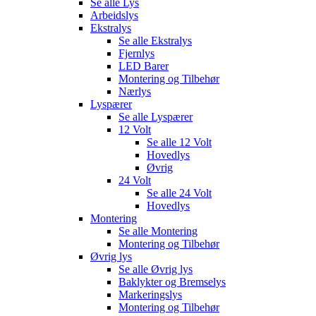
Se alle
Lys
Arbeidslys
Ekstralys
Se alle
Ekstralys
Fjernlys
LED Barer
Montering og Tilbehør
Nærlys
Lyspærer
Se alle
Lyspærer
12 Volt
Se alle
12 Volt
Hovedlys
Øvrig
24 Volt
Se alle
24 Volt
Hovedlys
Montering
Se alle
Montering
Montering og Tilbehør
Øvrig lys
Se alle
Øvrig lys
Baklykter og Bremselys
Markeringslys
Montering og Tilbehør