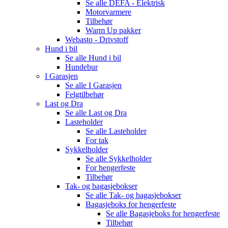
Se alle
DEFA - Elektrisk
Motorvarmere
Tilbehør
Warm Up pakker
Webasto - Drivstoff
Hund i bil
Se alle
Hund i bil
Hundebur
I Garasjen
Se alle
I Garasjen
Felgtilbehør
Last og Dra
Se alle
Last og Dra
Lasteholder
Se alle
Lasteholder
For tak
Sykkelholder
Se alle
Sykkelholder
For hengerfeste
Tilbehør
Tak- og bagasjebokser
Se alle
Tak- og bagasjebokser
Bagasjeboks for hengerfeste
Se alle
Bagasjeboks for hengerfeste
Tilbehør