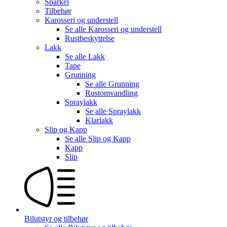
Sparkel
Tilbehør
Karosseri og understell
Se alle
Karosseri og understell
Rustbeskyttelse
Lakk
Se alle
Lakk
Tape
Grunning
Se alle
Grunning
Rustomvandling
Spraylakk
Se alle
Spraylakk
Klarlakk
Slip og Kapp
Se alle
Slip og Kapp
Kapp
Slip
Bilutstyr og tilbehør