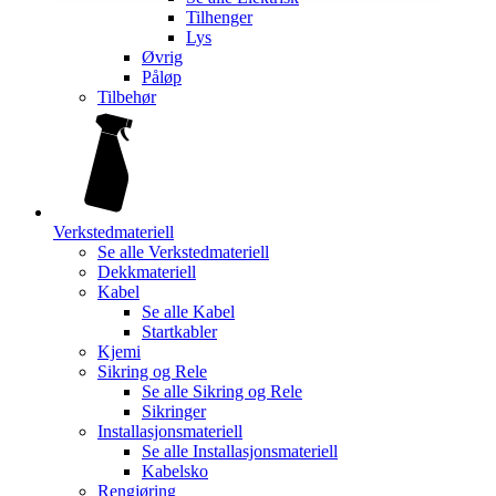
Tilhenger
Lys
Øvrig
Påløp
Tilbehør
Verkstedmateriell
Se alle
Verkstedmateriell
Dekkmateriell
Kabel
Se alle
Kabel
Startkabler
Kjemi
Sikring og Rele
Se alle
Sikring og Rele
Sikringer
Installasjonsmateriell
Se alle
Installasjonsmateriell
Kabelsko
Rengjøring