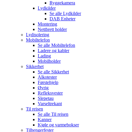
Ryggekamera
Lydkilder
Se alle
Lydkilder
DAB Enheter
Montering
Nettbrett holder
Lydisolering
Mobiltelefon
Se alle
Mobiltelefon
Ladere og kabler
Lading
Mobilholder
Sikkerhet
Se alle
Sikkerhet
Alkotester
Førstehjelp
Øvrig
Refleksvester
Slepetau
Varseltrekant
Til reisen
Se alle
Til reisen
Kanner
Kjøle og varmebokser
Tilhengerfester