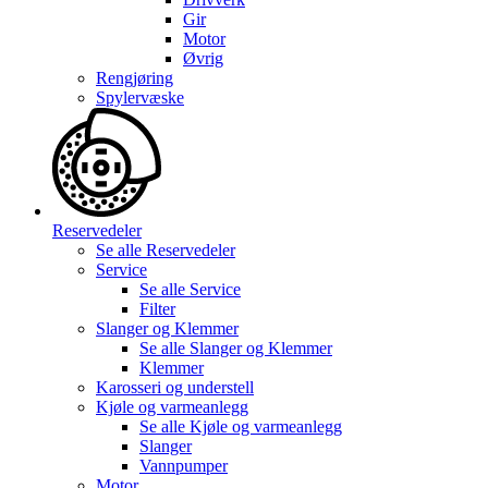
Gir
Motor
Øvrig
Rengjøring
Spylervæske
Reservedeler
Se alle
Reservedeler
Service
Se alle
Service
Filter
Slanger og Klemmer
Se alle
Slanger og Klemmer
Klemmer
Karosseri og understell
Kjøle og varmeanlegg
Se alle
Kjøle og varmeanlegg
Slanger
Vannpumper
Motor