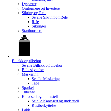
Lyspærer
Omformere og Invertere
Sikring og Rele
Se alle
Sikring og Rele
Rele
Sikringer
Startboostere
Billakk og tilbehør
Se alle
Billakk og tilbehør
Bilbeskyttelse
Maskering
Se alle
Maskering
Tape
Sparkel
Tilbehør
Karosseri og understell
Se alle
Karosseri og understell
Rustbeskyttelse
Lakk