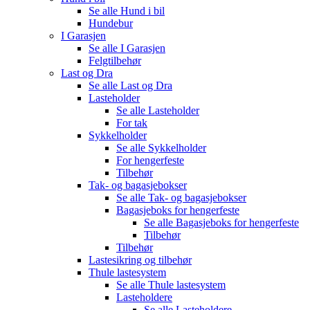
Se alle
Hund i bil
Hundebur
I Garasjen
Se alle
I Garasjen
Felgtilbehør
Last og Dra
Se alle
Last og Dra
Lasteholder
Se alle
Lasteholder
For tak
Sykkelholder
Se alle
Sykkelholder
For hengerfeste
Tilbehør
Tak- og bagasjebokser
Se alle
Tak- og bagasjebokser
Bagasjeboks for hengerfeste
Se alle
Bagasjeboks for hengerfeste
Tilbehør
Tilbehør
Lastesikring og tilbehør
Thule lastesystem
Se alle
Thule lastesystem
Lasteholdere
Se alle
Lasteholdere