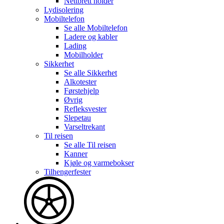
Nettbrett holder
Lydisolering
Mobiltelefon
Se alle
Mobiltelefon
Ladere og kabler
Lading
Mobilholder
Sikkerhet
Se alle
Sikkerhet
Alkotester
Førstehjelp
Øvrig
Refleksvester
Slepetau
Varseltrekant
Til reisen
Se alle
Til reisen
Kanner
Kjøle og varmebokser
Tilhengerfester