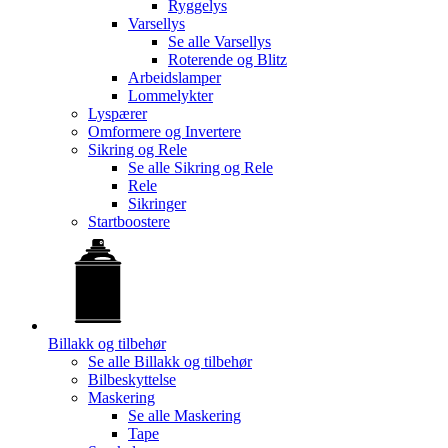
Ryggelys
Varsellys
Se alle
Varsellys
Roterende og Blitz
Arbeidslamper
Lommelykter
Lyspærer
Omformere og Invertere
Sikring og Rele
Se alle
Sikring og Rele
Rele
Sikringer
Startboostere
Billakk og tilbehør
Se alle
Billakk og tilbehør
Bilbeskyttelse
Maskering
Se alle
Maskering
Tape