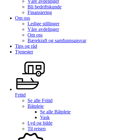
Våre avdelinger
Bli bedriftskunde
Finansiering
Om oss
Ledige stillinger
Våre avdelinger
Om oss
Bærekraft og samfunnsansvar
Tips og råd
Tjenester
Fritid
Se alle
Fritid
Båtpleie
Se alle
Båtpleie
Vask
Lyd og bilde
Til reisen