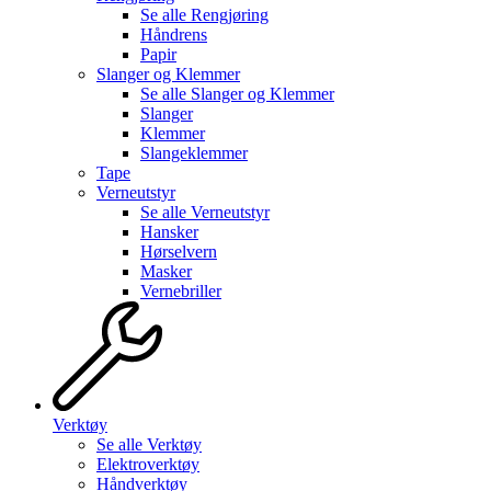
Se alle
Rengjøring
Håndrens
Papir
Slanger og Klemmer
Se alle
Slanger og Klemmer
Slanger
Klemmer
Slangeklemmer
Tape
Verneutstyr
Se alle
Verneutstyr
Hansker
Hørselvern
Masker
Vernebriller
Verktøy
Se alle
Verktøy
Elektroverktøy
Håndverktøy