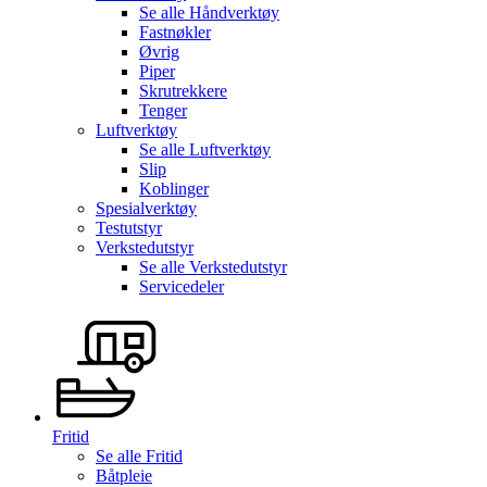
Se alle
Håndverktøy
Fastnøkler
Øvrig
Piper
Skrutrekkere
Tenger
Luftverktøy
Se alle
Luftverktøy
Slip
Koblinger
Spesialverktøy
Testutstyr
Verkstedutstyr
Se alle
Verkstedutstyr
Servicedeler
Fritid
Se alle
Fritid
Båtpleie