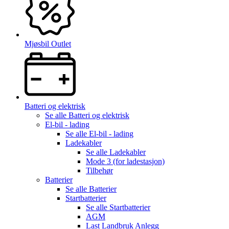
Mjøsbil Outlet
Batteri og elektrisk
Se alle
Batteri og elektrisk
El-bil - lading
Se alle
El-bil - lading
Ladekabler
Se alle
Ladekabler
Mode 3 (for ladestasjon)
Tilbehør
Batterier
Se alle
Batterier
Startbatterier
Se alle
Startbatterier
AGM
Last Landbruk Anlegg