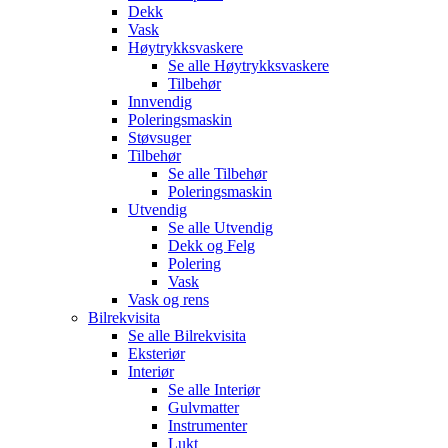
Dekk
Vask
Høytrykksvaskere
Se alle
Høytrykksvaskere
Tilbehør
Innvendig
Poleringsmaskin
Støvsuger
Tilbehør
Se alle
Tilbehør
Poleringsmaskin
Utvendig
Se alle
Utvendig
Dekk og Felg
Polering
Vask
Vask og rens
Bilrekvisita
Se alle
Bilrekvisita
Eksteriør
Interiør
Se alle
Interiør
Gulvmatter
Instrumenter
Lukt