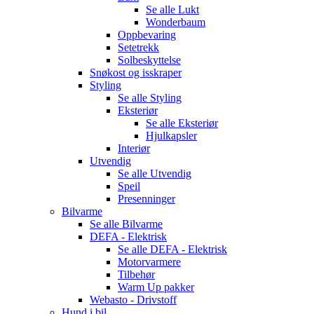
Se alle
Lukt
Wonderbaum
Oppbevaring
Setetrekk
Solbeskyttelse
Snøkost og isskraper
Styling
Se alle
Styling
Eksteriør
Se alle
Eksteriør
Hjulkapsler
Interiør
Utvendig
Se alle
Utvendig
Speil
Presenninger
Bilvarme
Se alle
Bilvarme
DEFA - Elektrisk
Se alle
DEFA - Elektrisk
Motorvarmere
Tilbehør
Warm Up pakker
Webasto - Drivstoff
Hund i bil