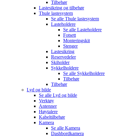
Tilbehør
Lastesikring og tilbehør
Thule lastesystem
Se alle
Thule lastesystem
Lasteholdere
Se alle
Lasteholdere
Fotsett
Monteringskit
Stenger
Lastesikring
Reservedeler
Skiholder
Sykkelholdere
Se alle
Sykkelholdere
Tilbehør
Tilbehør
Lyd og bilde
Se alle
Lyd og bilde
Verktøy
Antenner
Høytalere
Kabeltilbehør
Kamera
Se alle
Kamera
Dashbordkamera