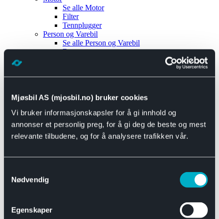
Se alle
Motor
Filter
Tennplugger
Person og Varebil
Se alle
Person og Varebil
Brems
Elektrisk
Bremser
Motor og drivverk
Universal
Se alle
Universal
Mjøsbil AS (mjosbil.no) bruker cookies
Bremsedeler
Vi bruker informasjonskapsler for å gi innhold og
Se alle
Bremsedeler
Bremsenippler
annonser et personlig preg, for å gi deg de beste og mest
Drivline og motor
relevante tilbudene, og for å analysere trafikken vår.
Se alle
Drivline og motor
Bensinpumpe
Eksosanlegg
Se alle
Eksosanlegg
Samtykkevalg
Reparasjonsmateriell
Nødvendig
Eksteriør
Se alle
Eksteriør
Horn og Tuter
Egenskaper
Speil
Interiør