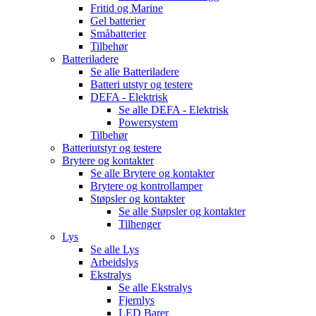
Fritid og Marine
Gel batterier
Småbatterier
Tilbehør
Batteriladere
Se alle
Batteriladere
Batteri utstyr og testere
DEFA - Elektrisk
Se alle
DEFA - Elektrisk
Powersystem
Tilbehør
Batteriutstyr og testere
Brytere og kontakter
Se alle
Brytere og kontakter
Brytere og kontrollamper
Støpsler og kontakter
Se alle
Støpsler og kontakter
Tilhenger
Lys
Se alle
Lys
Arbeidslys
Ekstralys
Se alle
Ekstralys
Fjernlys
LED Barer