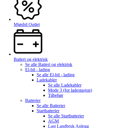
Mjøsbil Outlet
Batteri og elektrisk
Se alle
Batteri og elektrisk
El-bil - lading
Se alle
El-bil - lading
Ladekabler
Se alle
Ladekabler
Mode 3 (for ladestasjon)
Tilbehør
Batterier
Se alle
Batterier
Startbatterier
Se alle
Startbatterier
AGM
Last Landbruk Anlegg