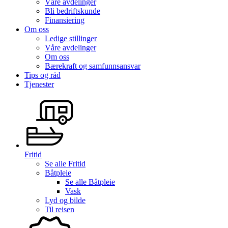
Våre avdelinger
Bli bedriftskunde
Finansiering
Om oss
Ledige stillinger
Våre avdelinger
Om oss
Bærekraft og samfunnsansvar
Tips og råd
Tjenester
Fritid
Se alle
Fritid
Båtpleie
Se alle
Båtpleie
Vask
Lyd og bilde
Til reisen