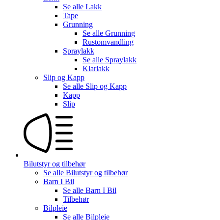
Se alle
Lakk
Tape
Grunning
Se alle
Grunning
Rustomvandling
Spraylakk
Se alle
Spraylakk
Klarlakk
Slip og Kapp
Se alle
Slip og Kapp
Kapp
Slip
Bilutstyr og tilbehør
Se alle
Bilutstyr og tilbehør
Barn I Bil
Se alle
Barn I Bil
Tilbehør
Bilpleie
Se alle
Bilpleie