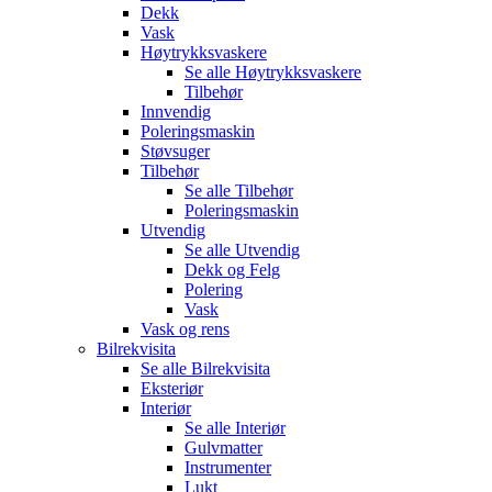
Dekk
Vask
Høytrykksvaskere
Se alle
Høytrykksvaskere
Tilbehør
Innvendig
Poleringsmaskin
Støvsuger
Tilbehør
Se alle
Tilbehør
Poleringsmaskin
Utvendig
Se alle
Utvendig
Dekk og Felg
Polering
Vask
Vask og rens
Bilrekvisita
Se alle
Bilrekvisita
Eksteriør
Interiør
Se alle
Interiør
Gulvmatter
Instrumenter
Lukt