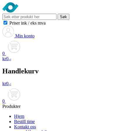
Søk
Priser ink
/
eks mva
Min konto
0
kr
0
,-
Handlekurv
kr
0
,-
0
Produkter
Hjem
Bestill time
Kontakt oss