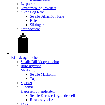
Lyspærer
Omformere og Invertere
Sikring og Rele
Se alle
Sikring og Rele
Rele
Sikringer
Startboostere
Billakk og tilbehør
Se alle
Billakk og tilbehør
Bilbeskyttelse
Maskering
Se alle
Maskering
Tape
Sparkel
Tilbehør
Karosseri og understell
Se alle
Karosseri og understell
Rustbeskyttelse
Lakk