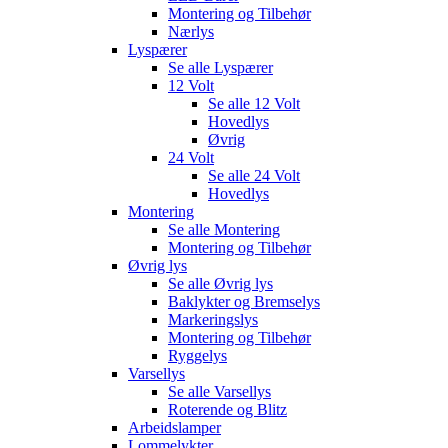
Montering og Tilbehør
Nærlys
Lyspærer
Se alle
Lyspærer
12 Volt
Se alle
12 Volt
Hovedlys
Øvrig
24 Volt
Se alle
24 Volt
Hovedlys
Montering
Se alle
Montering
Montering og Tilbehør
Øvrig lys
Se alle
Øvrig lys
Baklykter og Bremselys
Markeringslys
Montering og Tilbehør
Ryggelys
Varsellys
Se alle
Varsellys
Roterende og Blitz
Arbeidslamper
Lommelykter