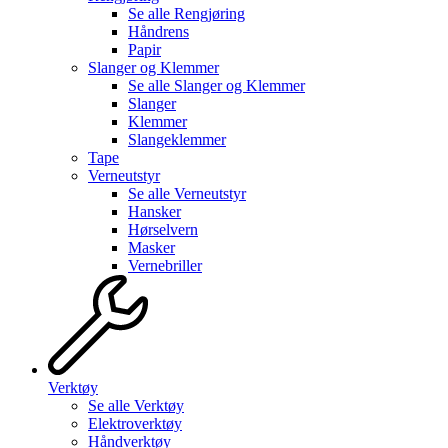
Se alle
Rengjøring
Håndrens
Papir
Slanger og Klemmer
Se alle
Slanger og Klemmer
Slanger
Klemmer
Slangeklemmer
Tape
Verneutstyr
Se alle
Verneutstyr
Hansker
Hørselvern
Masker
Vernebriller
Verktøy
Se alle
Verktøy
Elektroverktøy
Håndverktøy