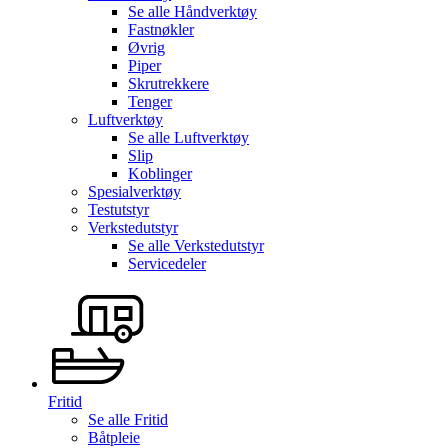
Se alle
Håndverktøy
Fastnøkler
Øvrig
Piper
Skrutrekkere
Tenger
Luftverktøy
Se alle
Luftverktøy
Slip
Koblinger
Spesialverktøy
Testutstyr
Verkstedutstyr
Se alle
Verkstedutstyr
Servicedeler
Fritid
Se alle
Fritid
Båtpleie