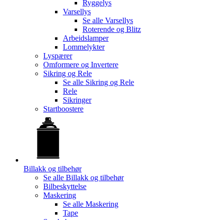
Ryggelys
Varsellys
Se alle
Varsellys
Roterende og Blitz
Arbeidslamper
Lommelykter
Lyspærer
Omformere og Invertere
Sikring og Rele
Se alle
Sikring og Rele
Rele
Sikringer
Startboostere
Billakk og tilbehør
Se alle
Billakk og tilbehør
Bilbeskyttelse
Maskering
Se alle
Maskering
Tape