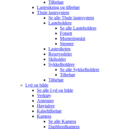
Tilbehør
Lastesikring og tilbehør
Thule lastesystem
Se alle
Thule lastesystem
Lasteholdere
Se alle
Lasteholdere
Fotsett
Monteringskit
Stenger
Lastesikring
Reservedeler
Skiholder
Sykkelholdere
Se alle
Sykkelholdere
Tilbehør
Tilbehør
Lyd og bilde
Se alle
Lyd og bilde
Verktøy
Antenner
Høytalere
Kabeltilbehør
Kamera
Se alle
Kamera
Dashbordkamera