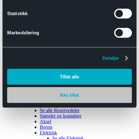
Se alle
Interiør
Sikkerhetsbelte
Statistikk
Tanklokk
Vindusviskere
Markedsføring
Detaljer
Tilhengere
Se alle
Tilhengere
Biltransport
Tillat alle
Maskinhenger
Yrkeshenger
Båthengere
Skaphengere
Ikke tillat
Varehengere
Reservedeler
Se alle
Reservedeler
Støpsler og kontakter
Aksel
Brems
Elektrisk
Se alle
Elektrisk