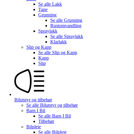
Se alle
Lakk
Tape
Grunning
Se alle
Grunning
Rustomvandling
Spraylakk
Se alle
Spraylakk
Klarlakk
Slip og Kapp
Se alle
Slip og Kapp
Kapp
Slip
Bilutstyr og tilbehør
Se alle
Bilutstyr og tilbehør
Barn I Bil
Se alle
Barn I Bil
Tilbehør
Bilpleie
Se alle
Bilpleie