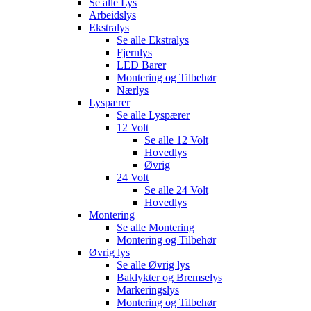
Se alle
Lys
Arbeidslys
Ekstralys
Se alle
Ekstralys
Fjernlys
LED Barer
Montering og Tilbehør
Nærlys
Lyspærer
Se alle
Lyspærer
12 Volt
Se alle
12 Volt
Hovedlys
Øvrig
24 Volt
Se alle
24 Volt
Hovedlys
Montering
Se alle
Montering
Montering og Tilbehør
Øvrig lys
Se alle
Øvrig lys
Baklykter og Bremselys
Markeringslys
Montering og Tilbehør