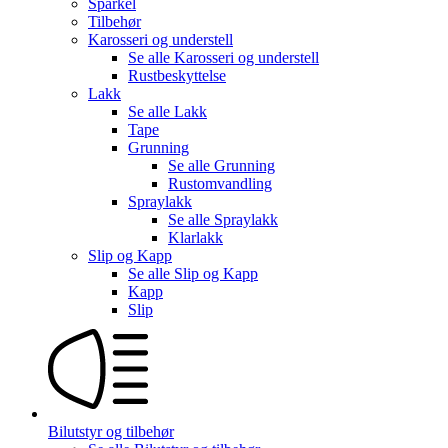
Sparkel
Tilbehør
Karosseri og understell
Se alle
Karosseri og understell
Rustbeskyttelse
Lakk
Se alle
Lakk
Tape
Grunning
Se alle
Grunning
Rustomvandling
Spraylakk
Se alle
Spraylakk
Klarlakk
Slip og Kapp
Se alle
Slip og Kapp
Kapp
Slip
Bilutstyr og tilbehør