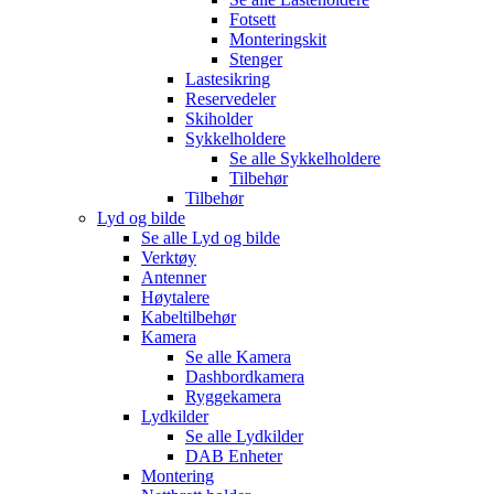
Fotsett
Monteringskit
Stenger
Lastesikring
Reservedeler
Skiholder
Sykkelholdere
Se alle
Sykkelholdere
Tilbehør
Tilbehør
Lyd og bilde
Se alle
Lyd og bilde
Verktøy
Antenner
Høytalere
Kabeltilbehør
Kamera
Se alle
Kamera
Dashbordkamera
Ryggekamera
Lydkilder
Se alle
Lydkilder
DAB Enheter
Montering