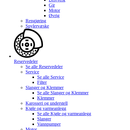
Gir
Motor
Øvrig
Rengjøring
Spylervæske
Reservedeler
Se alle
Reservedeler
Service
Se alle
Service
Filter
Slanger og Klemmer
Se alle
Slanger og Klemmer
Klemmer
Karosseri og understell
Kjøle og varmeanlegg
Se alle
Kjøle og varmeanlegg
Slanger
Vannpumper
Motor