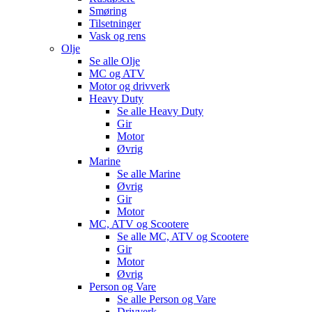
Smøring
Tilsetninger
Vask og rens
Olje
Se alle
Olje
MC og ATV
Motor og drivverk
Heavy Duty
Se alle
Heavy Duty
Gir
Motor
Øvrig
Marine
Se alle
Marine
Øvrig
Gir
Motor
MC, ATV og Scootere
Se alle
MC, ATV og Scootere
Gir
Motor
Øvrig
Person og Vare
Se alle
Person og Vare
Drivverk