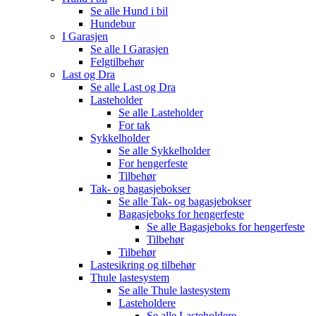
Se alle
Hund i bil
Hundebur
I Garasjen
Se alle
I Garasjen
Felgtilbehør
Last og Dra
Se alle
Last og Dra
Lasteholder
Se alle
Lasteholder
For tak
Sykkelholder
Se alle
Sykkelholder
For hengerfeste
Tilbehør
Tak- og bagasjebokser
Se alle
Tak- og bagasjebokser
Bagasjeboks for hengerfeste
Se alle
Bagasjeboks for hengerfeste
Tilbehør
Tilbehør
Lastesikring og tilbehør
Thule lastesystem
Se alle
Thule lastesystem
Lasteholdere
Se alle
Lasteholdere