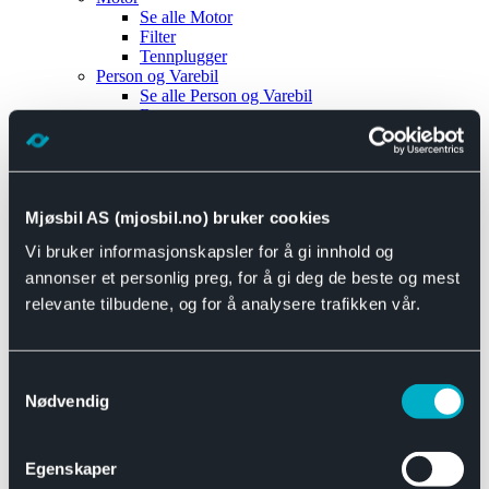
Se alle
Motor
Filter
Tennplugger
Person og Varebil
Se alle
Person og Varebil
Brems
Elektrisk
Bremser
Motor og drivverk
Universal
Se alle
Universal
Mjøsbil AS (mjosbil.no) bruker cookies
Bremsedeler
Vi bruker informasjonskapsler for å gi innhold og
Se alle
Bremsedeler
Bremsenippler
annonser et personlig preg, for å gi deg de beste og mest
Drivline og motor
relevante tilbudene, og for å analysere trafikken vår.
Se alle
Drivline og motor
Bensinpumpe
Eksosanlegg
Se alle
Eksosanlegg
Samtykkevalg
Reparasjonsmateriell
Nødvendig
Eksteriør
Se alle
Eksteriør
Horn og Tuter
Egenskaper
Speil
Interiør