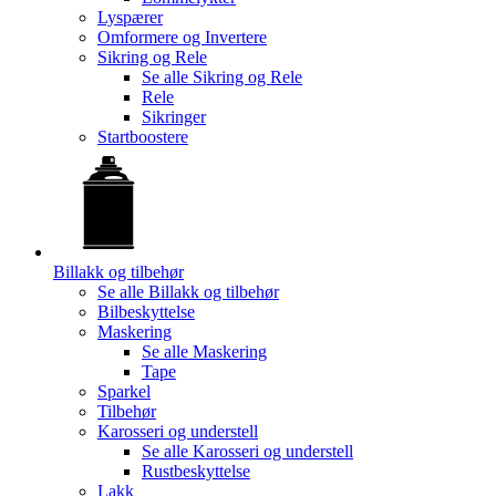
Lyspærer
Omformere og Invertere
Sikring og Rele
Se alle
Sikring og Rele
Rele
Sikringer
Startboostere
Billakk og tilbehør
Se alle
Billakk og tilbehør
Bilbeskyttelse
Maskering
Se alle
Maskering
Tape
Sparkel
Tilbehør
Karosseri og understell
Se alle
Karosseri og understell
Rustbeskyttelse
Lakk