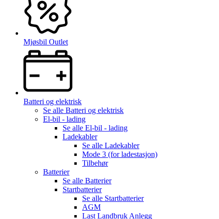
Mjøsbil Outlet
Batteri og elektrisk
Se alle
Batteri og elektrisk
El-bil - lading
Se alle
El-bil - lading
Ladekabler
Se alle
Ladekabler
Mode 3 (for ladestasjon)
Tilbehør
Batterier
Se alle
Batterier
Startbatterier
Se alle
Startbatterier
AGM
Last Landbruk Anlegg