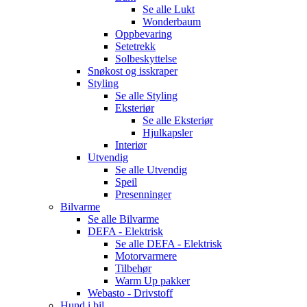
Se alle
Lukt
Wonderbaum
Oppbevaring
Setetrekk
Solbeskyttelse
Snøkost og isskraper
Styling
Se alle
Styling
Eksteriør
Se alle
Eksteriør
Hjulkapsler
Interiør
Utvendig
Se alle
Utvendig
Speil
Presenninger
Bilvarme
Se alle
Bilvarme
DEFA - Elektrisk
Se alle
DEFA - Elektrisk
Motorvarmere
Tilbehør
Warm Up pakker
Webasto - Drivstoff
Hund i bil