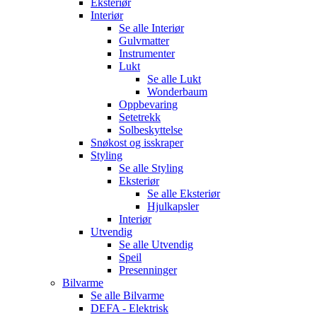
Eksteriør
Interiør
Se alle
Interiør
Gulvmatter
Instrumenter
Lukt
Se alle
Lukt
Wonderbaum
Oppbevaring
Setetrekk
Solbeskyttelse
Snøkost og isskraper
Styling
Se alle
Styling
Eksteriør
Se alle
Eksteriør
Hjulkapsler
Interiør
Utvendig
Se alle
Utvendig
Speil
Presenninger
Bilvarme
Se alle
Bilvarme
DEFA - Elektrisk