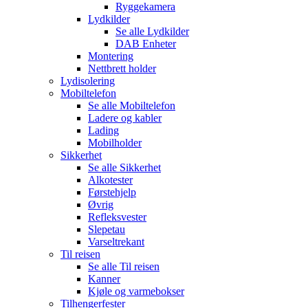
Ryggekamera
Lydkilder
Se alle
Lydkilder
DAB Enheter
Montering
Nettbrett holder
Lydisolering
Mobiltelefon
Se alle
Mobiltelefon
Ladere og kabler
Lading
Mobilholder
Sikkerhet
Se alle
Sikkerhet
Alkotester
Førstehjelp
Øvrig
Refleksvester
Slepetau
Varseltrekant
Til reisen
Se alle
Til reisen
Kanner
Kjøle og varmebokser
Tilhengerfester