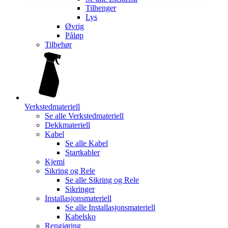
Tilhenger
Lys
Øvrig
Påløp
Tilbehør
Verkstedmateriell
Se alle
Verkstedmateriell
Dekkmateriell
Kabel
Se alle
Kabel
Startkabler
Kjemi
Sikring og Rele
Se alle
Sikring og Rele
Sikringer
Installasjonsmateriell
Se alle
Installasjonsmateriell
Kabelsko
Rengjøring