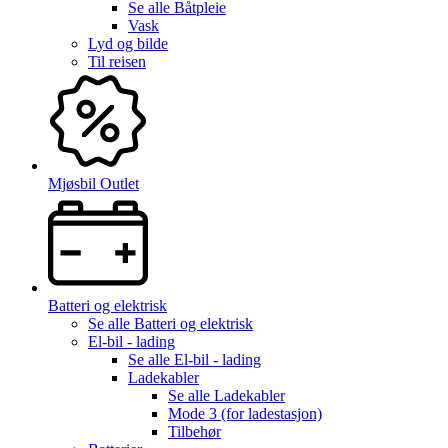
Se alle
Båtpleie
Vask
Lyd og bilde
Til reisen
Mjøsbil Outlet
Batteri og elektrisk
Se alle
Batteri og elektrisk
El-bil - lading
Se alle
El-bil - lading
Ladekabler
Se alle
Ladekabler
Mode 3 (for ladestasjon)
Tilbehør