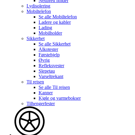
Nettbrett holder
Lydisolering
Mobiltelefon
Se alle
Mobiltelefon
Ladere og kabler
Lading
Mobilholder
Sikkerhet
Se alle
Sikkerhet
Alkotester
Førstehjelp
Øvrig
Refleksvester
Slepetau
Varseltrekant
Til reisen
Se alle
Til reisen
Kanner
Kjøle og varmebokser
Tilhengerfester