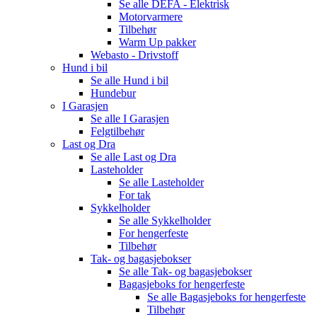
Se alle
DEFA - Elektrisk
Motorvarmere
Tilbehør
Warm Up pakker
Webasto - Drivstoff
Hund i bil
Se alle
Hund i bil
Hundebur
I Garasjen
Se alle
I Garasjen
Felgtilbehør
Last og Dra
Se alle
Last og Dra
Lasteholder
Se alle
Lasteholder
For tak
Sykkelholder
Se alle
Sykkelholder
For hengerfeste
Tilbehør
Tak- og bagasjebokser
Se alle
Tak- og bagasjebokser
Bagasjeboks for hengerfeste
Se alle
Bagasjeboks for hengerfeste
Tilbehør