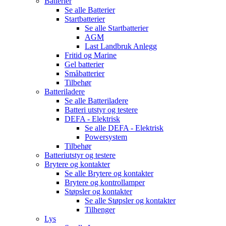
Batterier
Se alle
Batterier
Startbatterier
Se alle
Startbatterier
AGM
Last Landbruk Anlegg
Fritid og Marine
Gel batterier
Småbatterier
Tilbehør
Batteriladere
Se alle
Batteriladere
Batteri utstyr og testere
DEFA - Elektrisk
Se alle
DEFA - Elektrisk
Powersystem
Tilbehør
Batteriutstyr og testere
Brytere og kontakter
Se alle
Brytere og kontakter
Brytere og kontrollamper
Støpsler og kontakter
Se alle
Støpsler og kontakter
Tilhenger
Lys