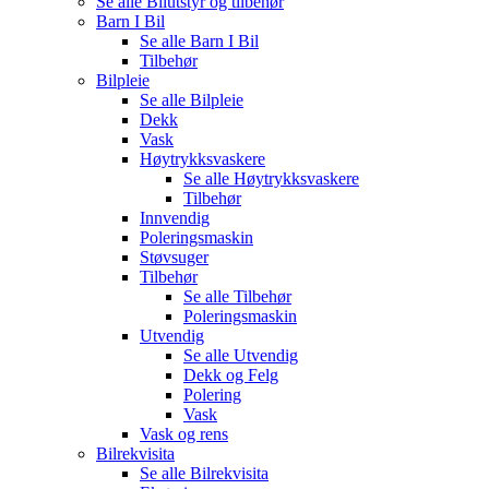
Se alle
Bilutstyr og tilbehør
Barn I Bil
Se alle
Barn I Bil
Tilbehør
Bilpleie
Se alle
Bilpleie
Dekk
Vask
Høytrykksvaskere
Se alle
Høytrykksvaskere
Tilbehør
Innvendig
Poleringsmaskin
Støvsuger
Tilbehør
Se alle
Tilbehør
Poleringsmaskin
Utvendig
Se alle
Utvendig
Dekk og Felg
Polering
Vask
Vask og rens
Bilrekvisita
Se alle
Bilrekvisita