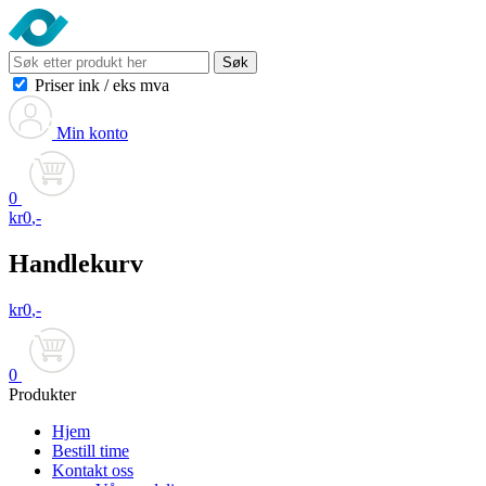
Søk
Priser ink
/
eks mva
Min konto
0
kr
0
,-
Handlekurv
kr
0
,-
0
Produkter
Hjem
Bestill time
Kontakt oss