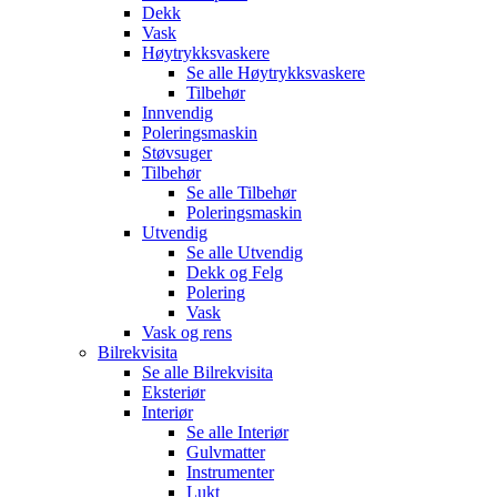
Dekk
Vask
Høytrykksvaskere
Se alle
Høytrykksvaskere
Tilbehør
Innvendig
Poleringsmaskin
Støvsuger
Tilbehør
Se alle
Tilbehør
Poleringsmaskin
Utvendig
Se alle
Utvendig
Dekk og Felg
Polering
Vask
Vask og rens
Bilrekvisita
Se alle
Bilrekvisita
Eksteriør
Interiør
Se alle
Interiør
Gulvmatter
Instrumenter
Lukt