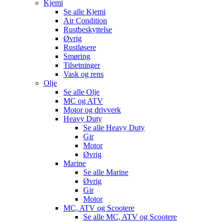
Kjemi
Se alle
Kjemi
Air Condition
Rustbeskyttelse
Øvrig
Rustløsere
Smøring
Tilsetninger
Vask og rens
Olje
Se alle
Olje
MC og ATV
Motor og drivverk
Heavy Duty
Se alle
Heavy Duty
Gir
Motor
Øvrig
Marine
Se alle
Marine
Øvrig
Gir
Motor
MC, ATV og Scootere
Se alle
MC, ATV og Scootere