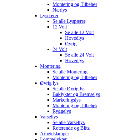
Montering og Tilbehør
Nærlys
Lyspærer
Se alle
Lyspærer
12 Volt
Se alle
12 Volt
Hovedlys
Øvrig
24 Volt
Se alle
24 Volt
Hovedlys
Montering
Se alle
Montering
Montering og Tilbehør
Øvrig lys
Se alle
Øvrig lys
Baklykter og Bremselys
Markeringslys
Montering og Tilbehør
Ryggelys
Varsellys
Se alle
Varsellys
Roterende og Blitz
Arbeidslamper
Lommelykter