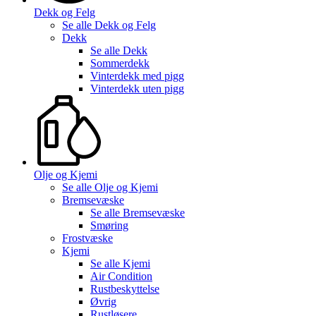
Dekk og Felg
Se alle
Dekk og Felg
Dekk
Se alle
Dekk
Sommerdekk
Vinterdekk med pigg
Vinterdekk uten pigg
Olje og Kjemi
Se alle
Olje og Kjemi
Bremsevæske
Se alle
Bremsevæske
Smøring
Frostvæske
Kjemi
Se alle
Kjemi
Air Condition
Rustbeskyttelse
Øvrig
Rustløsere