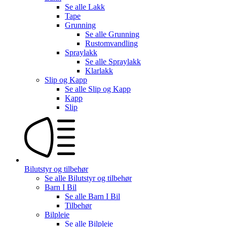
Se alle
Lakk
Tape
Grunning
Se alle
Grunning
Rustomvandling
Spraylakk
Se alle
Spraylakk
Klarlakk
Slip og Kapp
Se alle
Slip og Kapp
Kapp
Slip
Bilutstyr og tilbehør
Se alle
Bilutstyr og tilbehør
Barn I Bil
Se alle
Barn I Bil
Tilbehør
Bilpleie
Se alle
Bilpleie