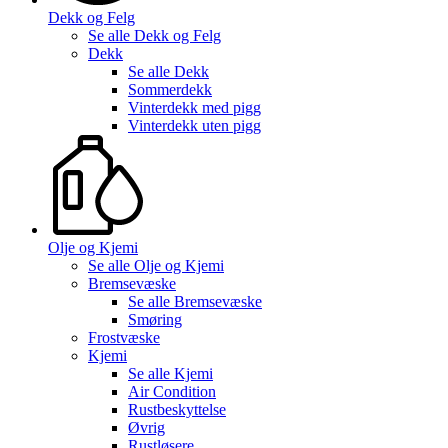
Dekk og Felg
Se alle
Dekk og Felg
Dekk
Se alle
Dekk
Sommerdekk
Vinterdekk med pigg
Vinterdekk uten pigg
Olje og Kjemi
Se alle
Olje og Kjemi
Bremsevæske
Se alle
Bremsevæske
Smøring
Frostvæske
Kjemi
Se alle
Kjemi
Air Condition
Rustbeskyttelse
Øvrig
Rustløsere