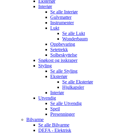
Eksteriør
Interiør
Se alle
Interiør
Gulvmatter
Instrumenter
Lukt
Se alle
Lukt
Wonderbaum
Oppbevaring
Setetrekk
Solbeskyttelse
Snøkost og isskraper
Styling
Se alle
Styling
Eksteriør
Se alle
Eksteriør
Hjulkapsler
Interiør
Utvendig
Se alle
Utvendig
Speil
Presenninger
Bilvarme
Se alle
Bilvarme
DEFA - Elektrisk