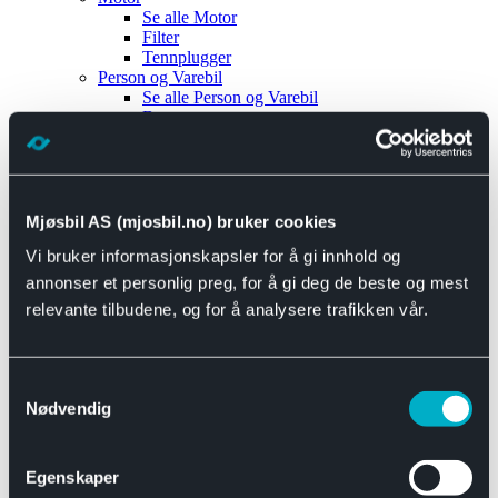
Se alle
Motor
Filter
Tennplugger
Person og Varebil
Se alle
Person og Varebil
Brems
Elektrisk
Bremser
Motor og drivverk
Universal
Se alle
Universal
Mjøsbil AS (mjosbil.no) bruker cookies
Bremsedeler
Vi bruker informasjonskapsler for å gi innhold og
Se alle
Bremsedeler
Bremsenippler
annonser et personlig preg, for å gi deg de beste og mest
Drivline og motor
relevante tilbudene, og for å analysere trafikken vår.
Se alle
Drivline og motor
Bensinpumpe
Eksosanlegg
Se alle
Eksosanlegg
Samtykkevalg
Reparasjonsmateriell
Nødvendig
Eksteriør
Se alle
Eksteriør
Horn og Tuter
Egenskaper
Speil
Interiør