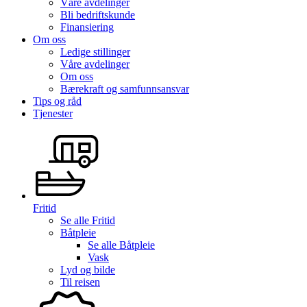
Våre avdelinger
Bli bedriftskunde
Finansiering
Om oss
Ledige stillinger
Våre avdelinger
Om oss
Bærekraft og samfunnsansvar
Tips og råd
Tjenester
Fritid
Se alle
Fritid
Båtpleie
Se alle
Båtpleie
Vask
Lyd og bilde
Til reisen