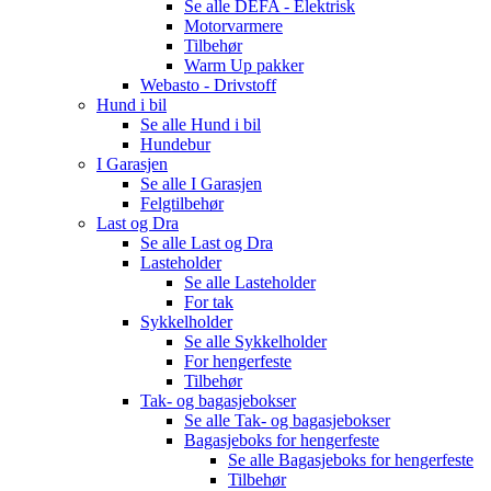
Se alle
DEFA - Elektrisk
Motorvarmere
Tilbehør
Warm Up pakker
Webasto - Drivstoff
Hund i bil
Se alle
Hund i bil
Hundebur
I Garasjen
Se alle
I Garasjen
Felgtilbehør
Last og Dra
Se alle
Last og Dra
Lasteholder
Se alle
Lasteholder
For tak
Sykkelholder
Se alle
Sykkelholder
For hengerfeste
Tilbehør
Tak- og bagasjebokser
Se alle
Tak- og bagasjebokser
Bagasjeboks for hengerfeste
Se alle
Bagasjeboks for hengerfeste
Tilbehør