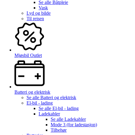
Se alle
Båtpleie
Vask
Lyd og bilde
Til reisen
Mjøsbil Outlet
Batteri og elektrisk
Se alle
Batteri og elektrisk
El-bil - lading
Se alle
El-bil - lading
Ladekabler
Se alle
Ladekabler
Mode 3 (for ladestasjon)
Tilbehør