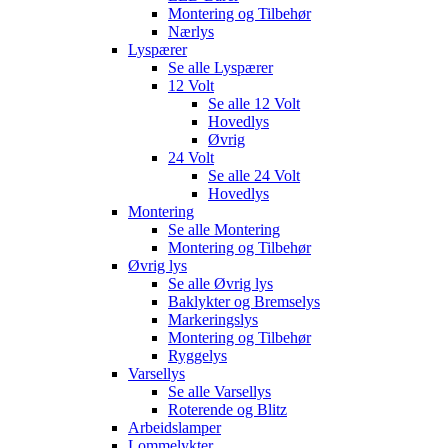
Montering og Tilbehør
Nærlys
Lyspærer
Se alle
Lyspærer
12 Volt
Se alle
12 Volt
Hovedlys
Øvrig
24 Volt
Se alle
24 Volt
Hovedlys
Montering
Se alle
Montering
Montering og Tilbehør
Øvrig lys
Se alle
Øvrig lys
Baklykter og Bremselys
Markeringslys
Montering og Tilbehør
Ryggelys
Varsellys
Se alle
Varsellys
Roterende og Blitz
Arbeidslamper
Lommelykter