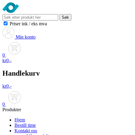
Søk
Priser ink
/
eks mva
Min konto
0
kr
0
,-
Handlekurv
kr
0
,-
0
Produkter
Hjem
Bestill time
Kontakt oss