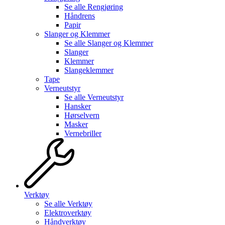
Se alle
Rengjøring
Håndrens
Papir
Slanger og Klemmer
Se alle
Slanger og Klemmer
Slanger
Klemmer
Slangeklemmer
Tape
Verneutstyr
Se alle
Verneutstyr
Hansker
Hørselvern
Masker
Vernebriller
Verktøy
Se alle
Verktøy
Elektroverktøy
Håndverktøy