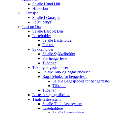
Se alle
Hund i bil
Hundebur
I Garasjen
Se alle
I Garasjen
Felgtilbehør
Last og Dra
Se alle
Last og Dra
Lasteholder
Se alle
Lasteholder
For tak
Sykkelholder
Se alle
Sykkelholder
For hengerfeste
Tilbehør
Tak- og bagasjebokser
Se alle
Tak- og bagasjebokser
Bagasjeboks for hengerfeste
Se alle
Bagasjeboks for hengerfeste
Tilbehør
Tilbehør
Lastesikring og tilbehør
Thule lastesystem
Se alle
Thule lastesystem
Lasteholdere
Se alle
Lasteholdere