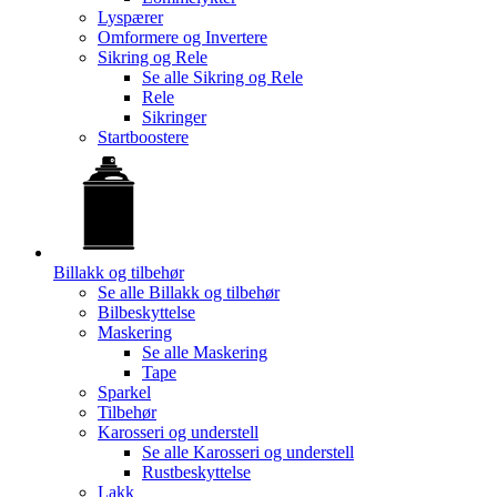
Lyspærer
Omformere og Invertere
Sikring og Rele
Se alle
Sikring og Rele
Rele
Sikringer
Startboostere
Billakk og tilbehør
Se alle
Billakk og tilbehør
Bilbeskyttelse
Maskering
Se alle
Maskering
Tape
Sparkel
Tilbehør
Karosseri og understell
Se alle
Karosseri og understell
Rustbeskyttelse
Lakk