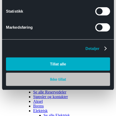
Se alle
Interiør
Sikkerhetsbelte
Statistikk
Tanklokk
Vindusviskere
Markedsføring
Detaljer
Tilhengere
Se alle
Tilhengere
Biltransport
Tillat alle
Maskinhenger
Yrkeshenger
Båthengere
Skaphengere
Ikke tillat
Varehengere
Reservedeler
Se alle
Reservedeler
Støpsler og kontakter
Aksel
Brems
Elektrisk
Se alle
Elektrisk