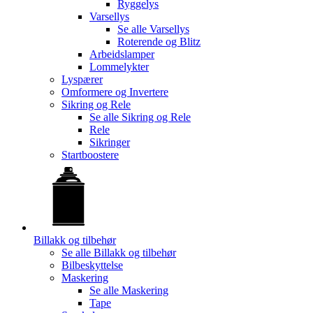
Ryggelys
Varsellys
Se alle
Varsellys
Roterende og Blitz
Arbeidslamper
Lommelykter
Lyspærer
Omformere og Invertere
Sikring og Rele
Se alle
Sikring og Rele
Rele
Sikringer
Startboostere
Billakk og tilbehør
Se alle
Billakk og tilbehør
Bilbeskyttelse
Maskering
Se alle
Maskering
Tape