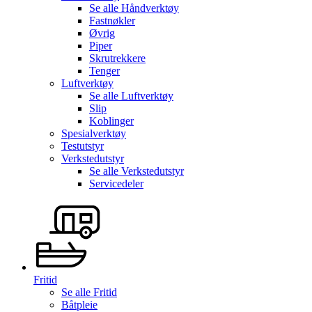
Se alle
Håndverktøy
Fastnøkler
Øvrig
Piper
Skrutrekkere
Tenger
Luftverktøy
Se alle
Luftverktøy
Slip
Koblinger
Spesialverktøy
Testutstyr
Verkstedutstyr
Se alle
Verkstedutstyr
Servicedeler
Fritid
Se alle
Fritid
Båtpleie