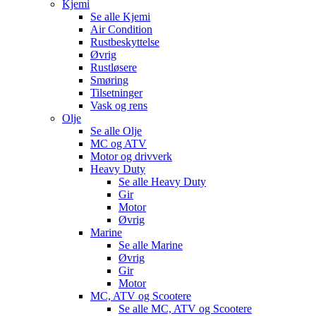
Kjemi
Se alle
Kjemi
Air Condition
Rustbeskyttelse
Øvrig
Rustløsere
Smøring
Tilsetninger
Vask og rens
Olje
Se alle
Olje
MC og ATV
Motor og drivverk
Heavy Duty
Se alle
Heavy Duty
Gir
Motor
Øvrig
Marine
Se alle
Marine
Øvrig
Gir
Motor
MC, ATV og Scootere
Se alle
MC, ATV og Scootere