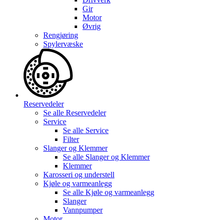
Gir
Motor
Øvrig
Rengjøring
Spylervæske
Reservedeler
Se alle
Reservedeler
Service
Se alle
Service
Filter
Slanger og Klemmer
Se alle
Slanger og Klemmer
Klemmer
Karosseri og understell
Kjøle og varmeanlegg
Se alle
Kjøle og varmeanlegg
Slanger
Vannpumper
Motor