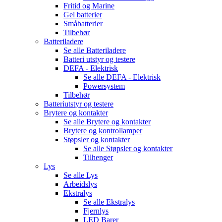
Fritid og Marine
Gel batterier
Småbatterier
Tilbehør
Batteriladere
Se alle
Batteriladere
Batteri utstyr og testere
DEFA - Elektrisk
Se alle
DEFA - Elektrisk
Powersystem
Tilbehør
Batteriutstyr og testere
Brytere og kontakter
Se alle
Brytere og kontakter
Brytere og kontrollamper
Støpsler og kontakter
Se alle
Støpsler og kontakter
Tilhenger
Lys
Se alle
Lys
Arbeidslys
Ekstralys
Se alle
Ekstralys
Fjernlys
LED Barer