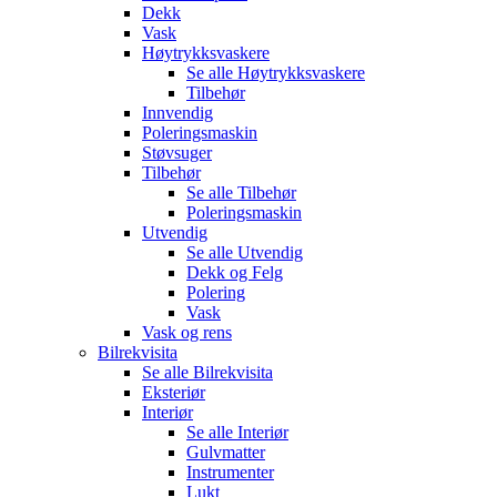
Dekk
Vask
Høytrykksvaskere
Se alle
Høytrykksvaskere
Tilbehør
Innvendig
Poleringsmaskin
Støvsuger
Tilbehør
Se alle
Tilbehør
Poleringsmaskin
Utvendig
Se alle
Utvendig
Dekk og Felg
Polering
Vask
Vask og rens
Bilrekvisita
Se alle
Bilrekvisita
Eksteriør
Interiør
Se alle
Interiør
Gulvmatter
Instrumenter
Lukt