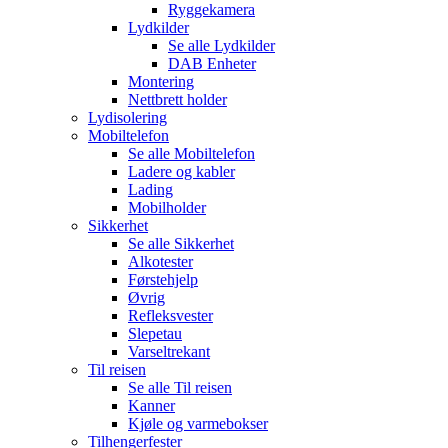
Ryggekamera
Lydkilder
Se alle
Lydkilder
DAB Enheter
Montering
Nettbrett holder
Lydisolering
Mobiltelefon
Se alle
Mobiltelefon
Ladere og kabler
Lading
Mobilholder
Sikkerhet
Se alle
Sikkerhet
Alkotester
Førstehjelp
Øvrig
Refleksvester
Slepetau
Varseltrekant
Til reisen
Se alle
Til reisen
Kanner
Kjøle og varmebokser
Tilhengerfester