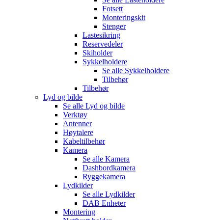
Fotsett
Monteringskit
Stenger
Lastesikring
Reservedeler
Skiholder
Sykkelholdere
Se alle
Sykkelholdere
Tilbehør
Tilbehør
Lyd og bilde
Se alle
Lyd og bilde
Verktøy
Antenner
Høytalere
Kabeltilbehør
Kamera
Se alle
Kamera
Dashbordkamera
Ryggekamera
Lydkilder
Se alle
Lydkilder
DAB Enheter
Montering