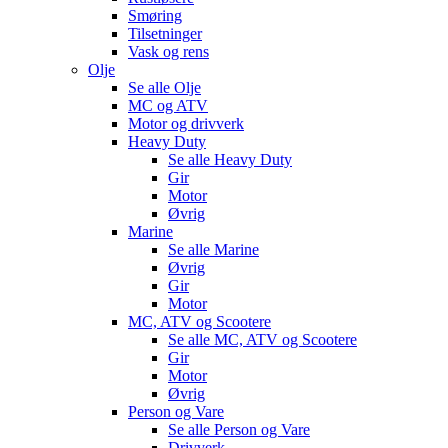
Smøring
Tilsetninger
Vask og rens
Olje
Se alle
Olje
MC og ATV
Motor og drivverk
Heavy Duty
Se alle
Heavy Duty
Gir
Motor
Øvrig
Marine
Se alle
Marine
Øvrig
Gir
Motor
MC, ATV og Scootere
Se alle
MC, ATV og Scootere
Gir
Motor
Øvrig
Person og Vare
Se alle
Person og Vare
Drivverk