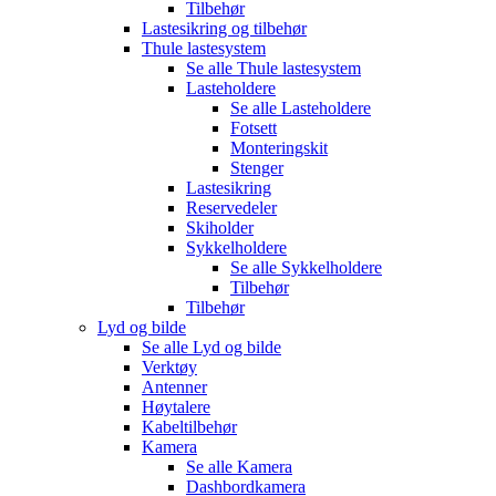
Tilbehør
Lastesikring og tilbehør
Thule lastesystem
Se alle
Thule lastesystem
Lasteholdere
Se alle
Lasteholdere
Fotsett
Monteringskit
Stenger
Lastesikring
Reservedeler
Skiholder
Sykkelholdere
Se alle
Sykkelholdere
Tilbehør
Tilbehør
Lyd og bilde
Se alle
Lyd og bilde
Verktøy
Antenner
Høytalere
Kabeltilbehør
Kamera
Se alle
Kamera
Dashbordkamera