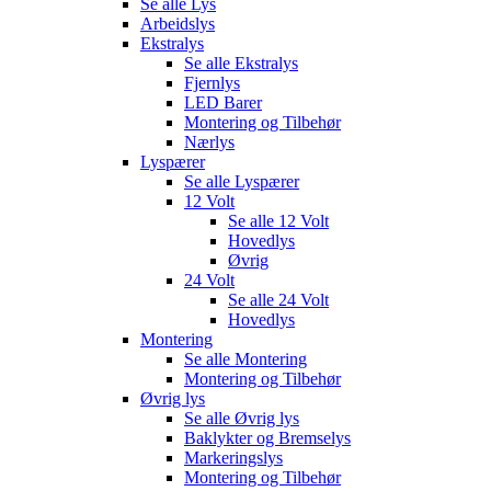
Se alle
Lys
Arbeidslys
Ekstralys
Se alle
Ekstralys
Fjernlys
LED Barer
Montering og Tilbehør
Nærlys
Lyspærer
Se alle
Lyspærer
12 Volt
Se alle
12 Volt
Hovedlys
Øvrig
24 Volt
Se alle
24 Volt
Hovedlys
Montering
Se alle
Montering
Montering og Tilbehør
Øvrig lys
Se alle
Øvrig lys
Baklykter og Bremselys
Markeringslys
Montering og Tilbehør