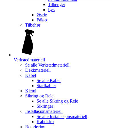
Tilhenger
Lys
Øvrig
Påløp
Tilbehør
Verkstedmateriell
Se alle
Verkstedmateriell
Dekkmateriell
Kabel
Se alle
Kabel
Startkabler
Kjemi
Sikring og Rele
Se alle
Sikring og Rele
Sikringer
Installasjonsmateriell
Se alle
Installasjonsmateriell
Kabelsko
Rengjøring