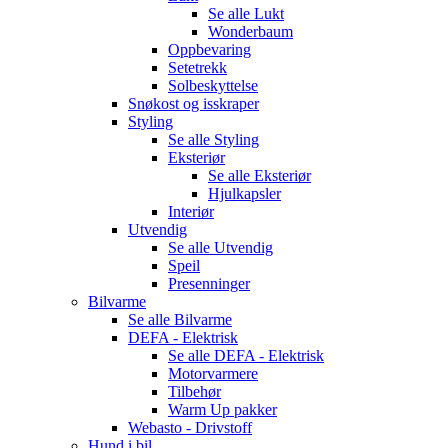
Se alle
Lukt
Wonderbaum
Oppbevaring
Setetrekk
Solbeskyttelse
Snøkost og isskraper
Styling
Se alle
Styling
Eksteriør
Se alle
Eksteriør
Hjulkapsler
Interiør
Utvendig
Se alle
Utvendig
Speil
Presenninger
Bilvarme
Se alle
Bilvarme
DEFA - Elektrisk
Se alle
DEFA - Elektrisk
Motorvarmere
Tilbehør
Warm Up pakker
Webasto - Drivstoff
Hund i bil