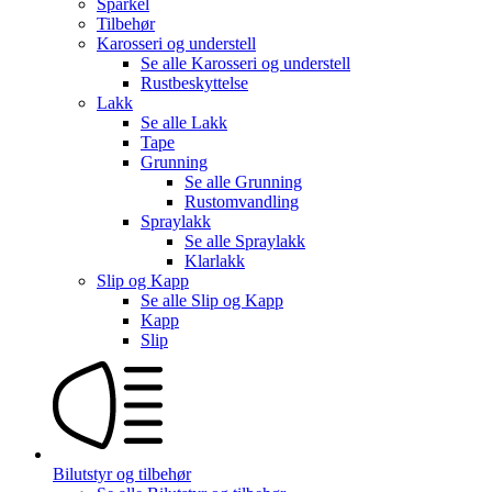
Sparkel
Tilbehør
Karosseri og understell
Se alle
Karosseri og understell
Rustbeskyttelse
Lakk
Se alle
Lakk
Tape
Grunning
Se alle
Grunning
Rustomvandling
Spraylakk
Se alle
Spraylakk
Klarlakk
Slip og Kapp
Se alle
Slip og Kapp
Kapp
Slip
Bilutstyr og tilbehør