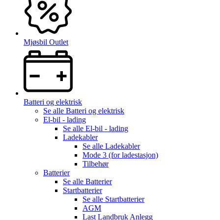
Mjøsbil Outlet
Batteri og elektrisk
Se alle
Batteri og elektrisk
El-bil - lading
Se alle
El-bil - lading
Ladekabler
Se alle
Ladekabler
Mode 3 (for ladestasjon)
Tilbehør
Batterier
Se alle
Batterier
Startbatterier
Se alle
Startbatterier
AGM
Last Landbruk Anlegg