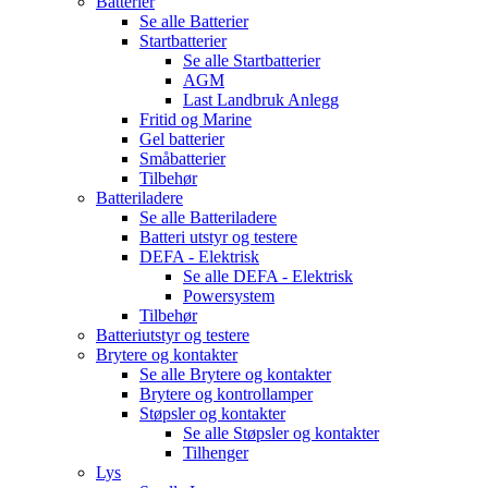
Batterier
Se alle
Batterier
Startbatterier
Se alle
Startbatterier
AGM
Last Landbruk Anlegg
Fritid og Marine
Gel batterier
Småbatterier
Tilbehør
Batteriladere
Se alle
Batteriladere
Batteri utstyr og testere
DEFA - Elektrisk
Se alle
DEFA - Elektrisk
Powersystem
Tilbehør
Batteriutstyr og testere
Brytere og kontakter
Se alle
Brytere og kontakter
Brytere og kontrollamper
Støpsler og kontakter
Se alle
Støpsler og kontakter
Tilhenger
Lys