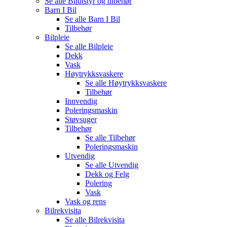
Se alle
Bilutstyr og tilbehør
Barn I Bil
Se alle
Barn I Bil
Tilbehør
Bilpleie
Se alle
Bilpleie
Dekk
Vask
Høytrykksvaskere
Se alle
Høytrykksvaskere
Tilbehør
Innvendig
Poleringsmaskin
Støvsuger
Tilbehør
Se alle
Tilbehør
Poleringsmaskin
Utvendig
Se alle
Utvendig
Dekk og Felg
Polering
Vask
Vask og rens
Bilrekvisita
Se alle
Bilrekvisita