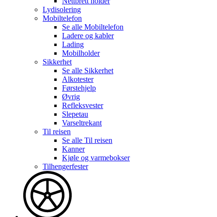
Nettbrett holder
Lydisolering
Mobiltelefon
Se alle
Mobiltelefon
Ladere og kabler
Lading
Mobilholder
Sikkerhet
Se alle
Sikkerhet
Alkotester
Førstehjelp
Øvrig
Refleksvester
Slepetau
Varseltrekant
Til reisen
Se alle
Til reisen
Kanner
Kjøle og varmebokser
Tilhengerfester