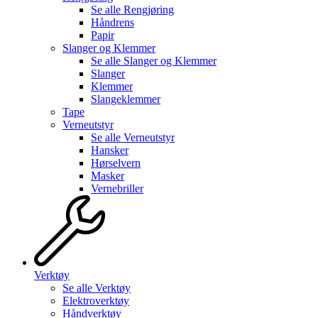
Se alle
Rengjøring
Håndrens
Papir
Slanger og Klemmer
Se alle
Slanger og Klemmer
Slanger
Klemmer
Slangeklemmer
Tape
Verneutstyr
Se alle
Verneutstyr
Hansker
Hørselvern
Masker
Vernebriller
Verktøy
Se alle
Verktøy
Elektroverktøy
Håndverktøy