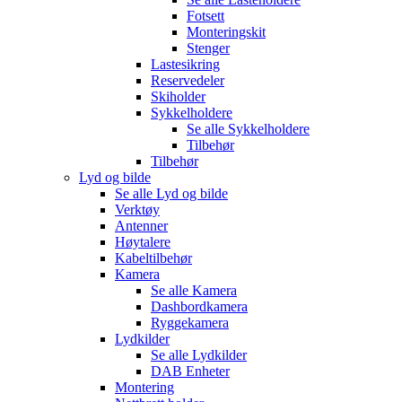
Fotsett
Monteringskit
Stenger
Lastesikring
Reservedeler
Skiholder
Sykkelholdere
Se alle
Sykkelholdere
Tilbehør
Tilbehør
Lyd og bilde
Se alle
Lyd og bilde
Verktøy
Antenner
Høytalere
Kabeltilbehør
Kamera
Se alle
Kamera
Dashbordkamera
Ryggekamera
Lydkilder
Se alle
Lydkilder
DAB Enheter
Montering