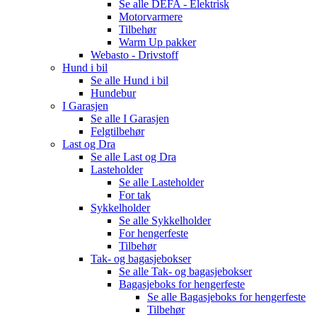
Se alle
DEFA - Elektrisk
Motorvarmere
Tilbehør
Warm Up pakker
Webasto - Drivstoff
Hund i bil
Se alle
Hund i bil
Hundebur
I Garasjen
Se alle
I Garasjen
Felgtilbehør
Last og Dra
Se alle
Last og Dra
Lasteholder
Se alle
Lasteholder
For tak
Sykkelholder
Se alle
Sykkelholder
For hengerfeste
Tilbehør
Tak- og bagasjebokser
Se alle
Tak- og bagasjebokser
Bagasjeboks for hengerfeste
Se alle
Bagasjeboks for hengerfeste
Tilbehør