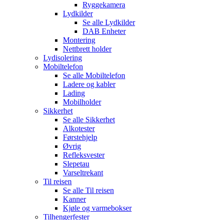
Ryggekamera
Lydkilder
Se alle
Lydkilder
DAB Enheter
Montering
Nettbrett holder
Lydisolering
Mobiltelefon
Se alle
Mobiltelefon
Ladere og kabler
Lading
Mobilholder
Sikkerhet
Se alle
Sikkerhet
Alkotester
Førstehjelp
Øvrig
Refleksvester
Slepetau
Varseltrekant
Til reisen
Se alle
Til reisen
Kanner
Kjøle og varmebokser
Tilhengerfester