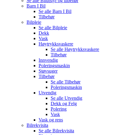
Se alle
Bilutstyr og tilbehør
Barn I Bil
Se alle
Barn I Bil
Tilbehør
Bilpleie
Se alle
Bilpleie
Dekk
Vask
Høytrykksvaskere
Se alle
Høytrykksvaskere
Tilbehør
Innvendig
Poleringsmaskin
Støvsuger
Tilbehør
Se alle
Tilbehør
Poleringsmaskin
Utvendig
Se alle
Utvendig
Dekk og Felg
Polering
Vask
Vask og rens
Bilrekvisita
Se alle
Bilrekvisita