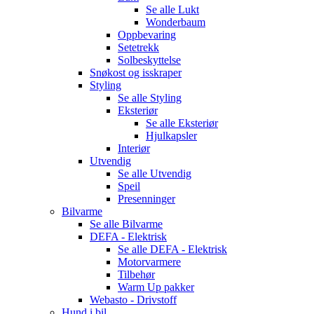
Se alle
Lukt
Wonderbaum
Oppbevaring
Setetrekk
Solbeskyttelse
Snøkost og isskraper
Styling
Se alle
Styling
Eksteriør
Se alle
Eksteriør
Hjulkapsler
Interiør
Utvendig
Se alle
Utvendig
Speil
Presenninger
Bilvarme
Se alle
Bilvarme
DEFA - Elektrisk
Se alle
DEFA - Elektrisk
Motorvarmere
Tilbehør
Warm Up pakker
Webasto - Drivstoff
Hund i bil