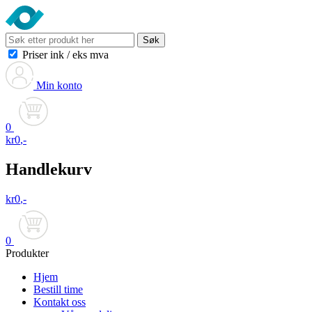
Søk
Priser ink
/
eks mva
Min konto
0
kr
0
,-
Handlekurv
kr
0
,-
0
Produkter
Hjem
Bestill time
Kontakt oss