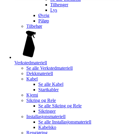
Tilhenger
Lys
Øvrig
Påløp
Tilbehør
Verkstedmateriell
Se alle
Verkstedmateriell
Dekkmateriell
Kabel
Se alle
Kabel
Startkabler
Kjemi
Sikring og Rele
Se alle
Sikring og Rele
Sikringer
Installasjonsmateriell
Se alle
Installasjonsmateriell
Kabelsko
Rengjøring