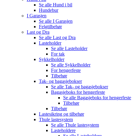
Se alle
Hund i bil
Hundebur
I Garasjen
Se alle
I Garasjen
Felgtilbehør
Last og Dra
Se alle
Last og Dra
Lasteholder
Se alle
Lasteholder
For tak
Sykkelholder
Se alle
Sykkelholder
For hengerfeste
Tilbehør
Tak- og bagasjebokser
Se alle
Tak- og bagasjebokser
Bagasjeboks for hengerfeste
Se alle
Bagasjeboks for hengerfeste
Tilbehør
Tilbehør
Lastesikring og tilbehør
Thule lastesystem
Se alle
Thule lastesystem
Lasteholdere
Se alle
Lasteholdere