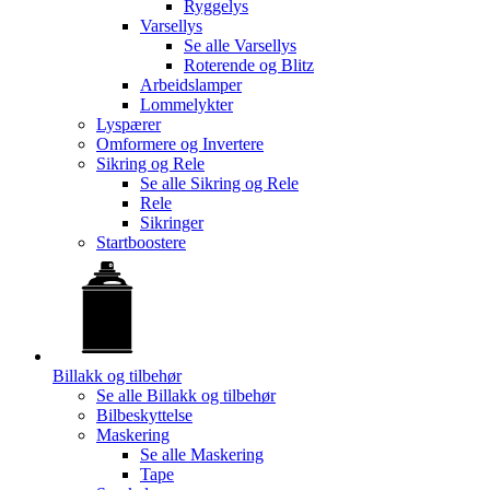
Ryggelys
Varsellys
Se alle
Varsellys
Roterende og Blitz
Arbeidslamper
Lommelykter
Lyspærer
Omformere og Invertere
Sikring og Rele
Se alle
Sikring og Rele
Rele
Sikringer
Startboostere
Billakk og tilbehør
Se alle
Billakk og tilbehør
Bilbeskyttelse
Maskering
Se alle
Maskering
Tape