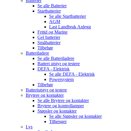
Batterier
Se alle
Batterier
Startbatterier
Se alle
Startbatterier
AGM
Last Landbruk Anlegg
Fritid og Marine
Gel batterier
Småbatterier
Tilbehør
Batteriladere
Se alle
Batteriladere
Batteri utstyr og testere
DEFA - Elektrisk
Se alle
DEFA - Elektrisk
Powersystem
Tilbehør
Batteriutstyr og testere
Brytere og kontakter
Se alle
Brytere og kontakter
Brytere og kontrollamper
Støpsler og kontakter
Se alle
Støpsler og kontakter
Tilhenger
Lys