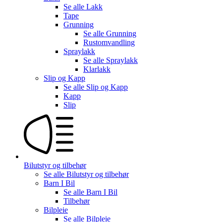
Se alle
Lakk
Tape
Grunning
Se alle
Grunning
Rustomvandling
Spraylakk
Se alle
Spraylakk
Klarlakk
Slip og Kapp
Se alle
Slip og Kapp
Kapp
Slip
Bilutstyr og tilbehør
Se alle
Bilutstyr og tilbehør
Barn I Bil
Se alle
Barn I Bil
Tilbehør
Bilpleie
Se alle
Bilpleie