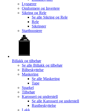
Lyspærer
Omformere og Invertere
Sikring og Rele
Se alle
Sikring og Rele
Rele
Sikringer
Startboostere
Billakk og tilbehør
Se alle
Billakk og tilbehør
Bilbeskyttelse
Maskering
Se alle
Maskering
Tape
Sparkel
Tilbehør
Karosseri og understell
Se alle
Karosseri og understell
Rustbeskyttelse
Lakk