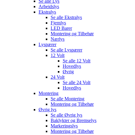
Se alle
Lys
Arbeidslys
Ekstralys
Se alle
Ekstralys
Fjernlys
LED Barer
Montering og Tilbehør
Nærlys
Lyspærer
Se alle
Lyspærer
12 Volt
Se alle
12 Volt
Hovedlys
Øvrig
24 Volt
Se alle
24 Volt
Hovedlys
Montering
Se alle
Montering
Montering og Tilbehør
Øvrig lys
Se alle
Øvrig lys
Baklykter og Bremselys
Markeringslys
Montering og Tilbehør