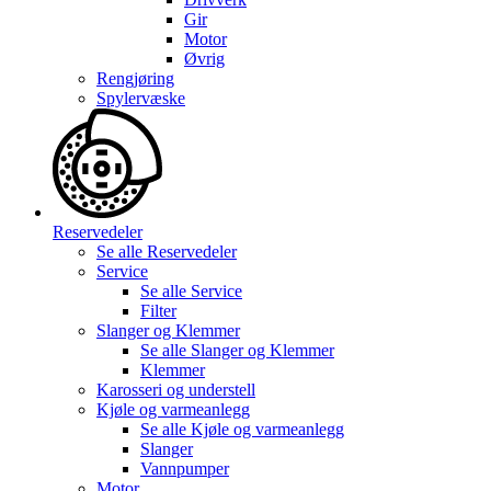
Gir
Motor
Øvrig
Rengjøring
Spylervæske
Reservedeler
Se alle
Reservedeler
Service
Se alle
Service
Filter
Slanger og Klemmer
Se alle
Slanger og Klemmer
Klemmer
Karosseri og understell
Kjøle og varmeanlegg
Se alle
Kjøle og varmeanlegg
Slanger
Vannpumper
Motor