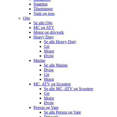
Smøring
Tilsetninger
Vask og rens
Olje
Se alle
Olje
MC og ATV
Motor og drivverk
Heavy Duty
Se alle
Heavy Duty
Gir
Motor
Øvrig
Marine
Se alle
Marine
Øvrig
Gir
Motor
MC, ATV og Scootere
Se alle
MC, ATV og Scootere
Gir
Motor
Øvrig
Person og Vare
Se alle
Person og Vare
Drivverk