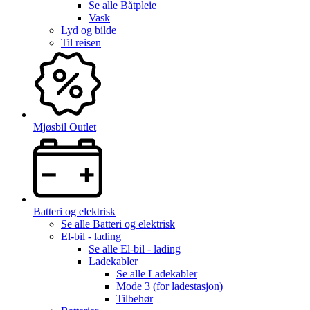
Se alle
Båtpleie
Vask
Lyd og bilde
Til reisen
Mjøsbil Outlet
Batteri og elektrisk
Se alle
Batteri og elektrisk
El-bil - lading
Se alle
El-bil - lading
Ladekabler
Se alle
Ladekabler
Mode 3 (for ladestasjon)
Tilbehør