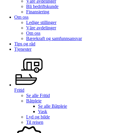
Våre avdelinger
Bli bedriftskunde
Finansiering
Om oss
Ledige stillinger
Våre avdelinger
Om oss
Bærekraft og samfunnsansvar
Tips og råd
Tjenester
Fritid
Se alle
Fritid
Båtpleie
Se alle
Båtpleie
Vask
Lyd og bilde
Til reisen