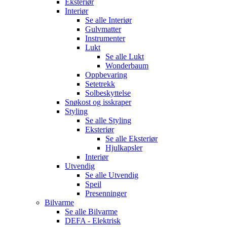
Eksteriør
Interiør
Se alle
Interiør
Gulvmatter
Instrumenter
Lukt
Se alle
Lukt
Wonderbaum
Oppbevaring
Setetrekk
Solbeskyttelse
Snøkost og isskraper
Styling
Se alle
Styling
Eksteriør
Se alle
Eksteriør
Hjulkapsler
Interiør
Utvendig
Se alle
Utvendig
Speil
Presenninger
Bilvarme
Se alle
Bilvarme
DEFA - Elektrisk