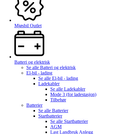
Mjøsbil Outlet
Batteri og elektrisk
Se alle
Batteri og elektrisk
El-bil - lading
Se alle
El-bil - lading
Ladekabler
Se alle
Ladekabler
Mode 3 (for ladestasjon)
Tilbehør
Batterier
Se alle
Batterier
Startbatterier
Se alle
Startbatterier
AGM
Last Landbruk Anlegg