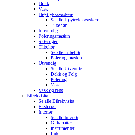
Dekk
Vask
Høytrykksvaskere
Se alle
Høytrykksvaskere
Tilbehør
Innvendig
Poleringsmaskin
Støvsuger
Tilbehør
Se alle
Tilbehør
Poleringsmaskin
Utvendig
Se alle
Utvendig
Dekk og Felg
Polering
Vask
Vask og rens
Bilrekvisita
Se alle
Bilrekvisita
Eksteriør
Interiør
Se alle
Interiør
Gulvmatter
Instrumenter
Lukt