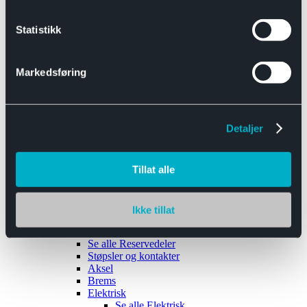
Se alle
Interiør
Sikkerhetsbelte
Statistikk
Tanklokk
Vindusviskere
Markedsføring
Detaljer
Tilhengere
Se alle
Tilhengere
Biltransport
Tillat alle
Maskinhenger
Yrkeshenger
Båthengere
Skaphengere
Ikke tillat
Varehengere
Reservedeler
Se alle
Reservedeler
Støpsler og kontakter
Aksel
Brems
Elektrisk
Se alle
Elektrisk