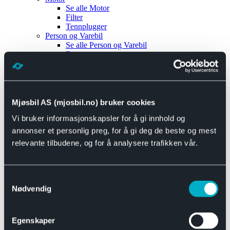
Se alle
Motor
Filter
Tennplugger
Person og Varebil
Se alle
Person og Varebil
Brems
Elektrisk
Bremser
Motor og drivverk
Universal
Se alle
Universal
Mjøsbil AS (mjosbil.no) bruker cookies
Bremsedeler
Vi bruker informasjonskapsler for å gi innhold og
Se alle
Bremsedeler
Bremsenippler
annonser et personlig preg, for å gi deg de beste og mest
Drivline og motor
relevante tilbudene, og for å analysere trafikken vår.
Se alle
Drivline og motor
Bensinpumpe
Eksosanlegg
Se alle
Eksosanlegg
Samtykkevalg
Reparasjonsmateriell
Nødvendig
Eksteriør
Se alle
Eksteriør
Horn og Tuter
Egenskaper
Speil
Interiør