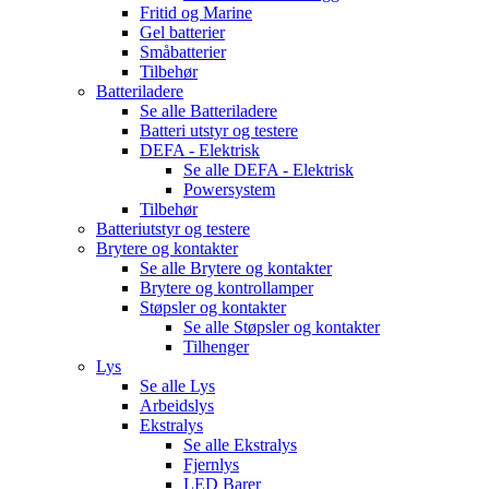
Fritid og Marine
Gel batterier
Småbatterier
Tilbehør
Batteriladere
Se alle
Batteriladere
Batteri utstyr og testere
DEFA - Elektrisk
Se alle
DEFA - Elektrisk
Powersystem
Tilbehør
Batteriutstyr og testere
Brytere og kontakter
Se alle
Brytere og kontakter
Brytere og kontrollamper
Støpsler og kontakter
Se alle
Støpsler og kontakter
Tilhenger
Lys
Se alle
Lys
Arbeidslys
Ekstralys
Se alle
Ekstralys
Fjernlys
LED Barer