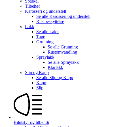
Sparkel
Tilbehør
Karosseri og understell
Se alle
Karosseri og understell
Rustbeskyttelse
Lakk
Se alle
Lakk
Tape
Grunning
Se alle
Grunning
Rustomvandling
Spraylakk
Se alle
Spraylakk
Klarlakk
Slip og Kapp
Se alle
Slip og Kapp
Kapp
Slip
Bilutstyr og tilbehør