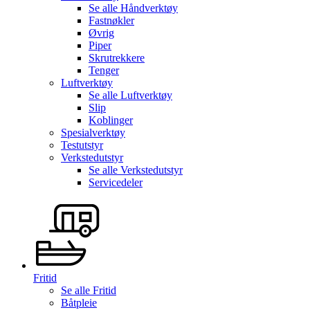
Se alle
Håndverktøy
Fastnøkler
Øvrig
Piper
Skrutrekkere
Tenger
Luftverktøy
Se alle
Luftverktøy
Slip
Koblinger
Spesialverktøy
Testutstyr
Verkstedutstyr
Se alle
Verkstedutstyr
Servicedeler
Fritid
Se alle
Fritid
Båtpleie