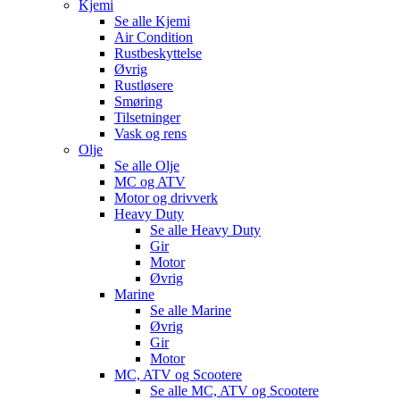
Kjemi
Se alle
Kjemi
Air Condition
Rustbeskyttelse
Øvrig
Rustløsere
Smøring
Tilsetninger
Vask og rens
Olje
Se alle
Olje
MC og ATV
Motor og drivverk
Heavy Duty
Se alle
Heavy Duty
Gir
Motor
Øvrig
Marine
Se alle
Marine
Øvrig
Gir
Motor
MC, ATV og Scootere
Se alle
MC, ATV og Scootere