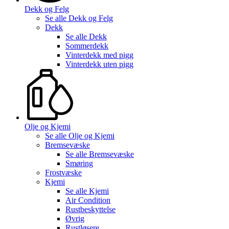
Dekk og Felg
Se alle
Dekk og Felg
Dekk
Se alle
Dekk
Sommerdekk
Vinterdekk med pigg
Vinterdekk uten pigg
Olje og Kjemi
Se alle
Olje og Kjemi
Bremsevæske
Se alle
Bremsevæske
Smøring
Frostvæske
Kjemi
Se alle
Kjemi
Air Condition
Rustbeskyttelse
Øvrig
Rustløsere