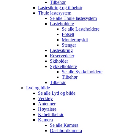
Tilbehør
Lastesikring og tilbehør
Thule lastesystem
Se alle
Thule lastesystem
Lasteholdere
Se alle
Lasteholdere
Fotsett
Monteringskit
Stenger
Lastesikring
Reservedeler
Skiholder
Sykkelholdere
Se alle
Sykkelholdere
Tilbehør
Tilbehør
Lyd og bilde
Se alle
Lyd og bilde
Verktøy
Antenner
Høytalere
Kabeltilbehør
Kamera
Se alle
Kamera
Dashbordkamera