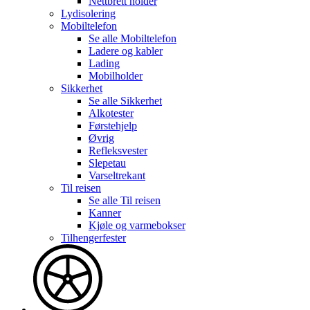
Nettbrett holder
Lydisolering
Mobiltelefon
Se alle
Mobiltelefon
Ladere og kabler
Lading
Mobilholder
Sikkerhet
Se alle
Sikkerhet
Alkotester
Førstehjelp
Øvrig
Refleksvester
Slepetau
Varseltrekant
Til reisen
Se alle
Til reisen
Kanner
Kjøle og varmebokser
Tilhengerfester