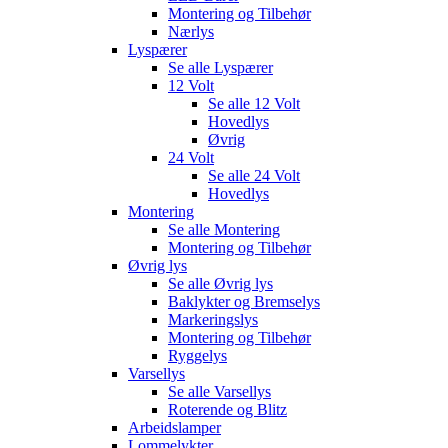
Montering og Tilbehør
Nærlys
Lyspærer
Se alle
Lyspærer
12 Volt
Se alle
12 Volt
Hovedlys
Øvrig
24 Volt
Se alle
24 Volt
Hovedlys
Montering
Se alle
Montering
Montering og Tilbehør
Øvrig lys
Se alle
Øvrig lys
Baklykter og Bremselys
Markeringslys
Montering og Tilbehør
Ryggelys
Varsellys
Se alle
Varsellys
Roterende og Blitz
Arbeidslamper
Lommelykter