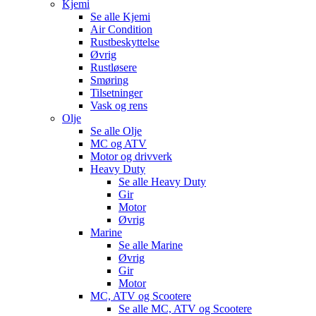
Kjemi
Se alle
Kjemi
Air Condition
Rustbeskyttelse
Øvrig
Rustløsere
Smøring
Tilsetninger
Vask og rens
Olje
Se alle
Olje
MC og ATV
Motor og drivverk
Heavy Duty
Se alle
Heavy Duty
Gir
Motor
Øvrig
Marine
Se alle
Marine
Øvrig
Gir
Motor
MC, ATV og Scootere
Se alle
MC, ATV og Scootere