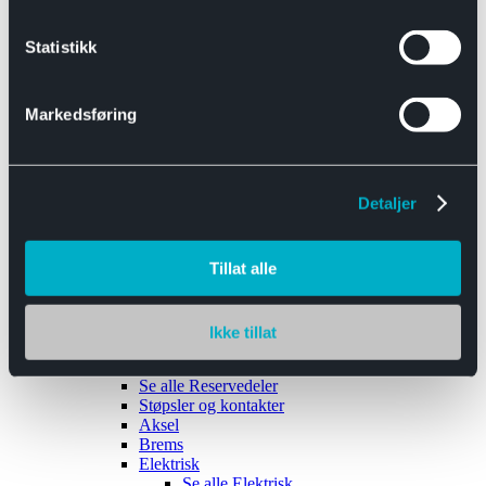
Se alle
Interiør
Sikkerhetsbelte
Statistikk
Tanklokk
Vindusviskere
Markedsføring
Detaljer
Tilhengere
Se alle
Tilhengere
Biltransport
Tillat alle
Maskinhenger
Yrkeshenger
Båthengere
Skaphengere
Ikke tillat
Varehengere
Reservedeler
Se alle
Reservedeler
Støpsler og kontakter
Aksel
Brems
Elektrisk
Se alle
Elektrisk