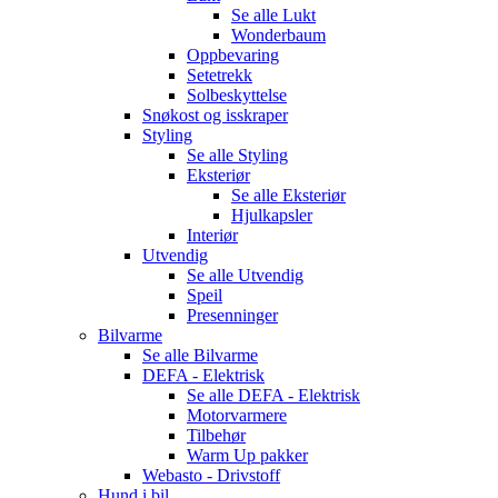
Se alle
Lukt
Wonderbaum
Oppbevaring
Setetrekk
Solbeskyttelse
Snøkost og isskraper
Styling
Se alle
Styling
Eksteriør
Se alle
Eksteriør
Hjulkapsler
Interiør
Utvendig
Se alle
Utvendig
Speil
Presenninger
Bilvarme
Se alle
Bilvarme
DEFA - Elektrisk
Se alle
DEFA - Elektrisk
Motorvarmere
Tilbehør
Warm Up pakker
Webasto - Drivstoff
Hund i bil