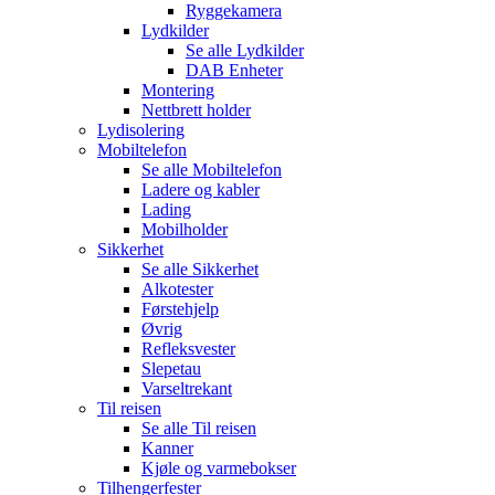
Ryggekamera
Lydkilder
Se alle
Lydkilder
DAB Enheter
Montering
Nettbrett holder
Lydisolering
Mobiltelefon
Se alle
Mobiltelefon
Ladere og kabler
Lading
Mobilholder
Sikkerhet
Se alle
Sikkerhet
Alkotester
Førstehjelp
Øvrig
Refleksvester
Slepetau
Varseltrekant
Til reisen
Se alle
Til reisen
Kanner
Kjøle og varmebokser
Tilhengerfester