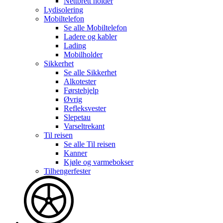
Nettbrett holder
Lydisolering
Mobiltelefon
Se alle
Mobiltelefon
Ladere og kabler
Lading
Mobilholder
Sikkerhet
Se alle
Sikkerhet
Alkotester
Førstehjelp
Øvrig
Refleksvester
Slepetau
Varseltrekant
Til reisen
Se alle
Til reisen
Kanner
Kjøle og varmebokser
Tilhengerfester