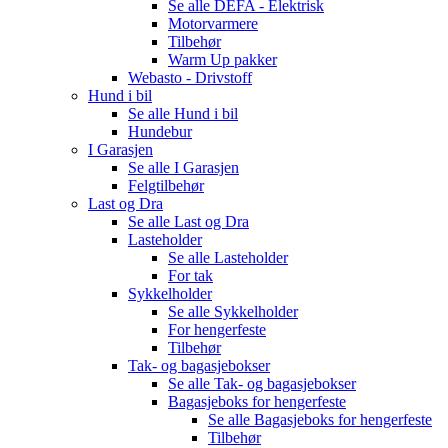
Se alle
DEFA - Elektrisk
Motorvarmere
Tilbehør
Warm Up pakker
Webasto - Drivstoff
Hund i bil
Se alle
Hund i bil
Hundebur
I Garasjen
Se alle
I Garasjen
Felgtilbehør
Last og Dra
Se alle
Last og Dra
Lasteholder
Se alle
Lasteholder
For tak
Sykkelholder
Se alle
Sykkelholder
For hengerfeste
Tilbehør
Tak- og bagasjebokser
Se alle
Tak- og bagasjebokser
Bagasjeboks for hengerfeste
Se alle
Bagasjeboks for hengerfeste
Tilbehør