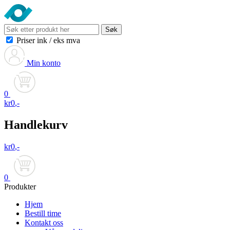
Søk
Priser ink
/
eks mva
Min konto
0
kr
0
,-
Handlekurv
kr
0
,-
0
Produkter
Hjem
Bestill time
Kontakt oss