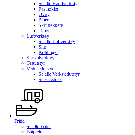
Se alle
Håndverktøy
Fastnøkler
Øvrig
Piper
Skrutrekkere
Tenger
Luftverktøy
Se alle
Luftverktøy
Slip
Koblinger
Spesialverktøy
Testutstyr
Verkstedutstyr
Se alle
Verkstedutstyr
Servicedeler
Fritid
Se alle
Fritid
Båtpleie