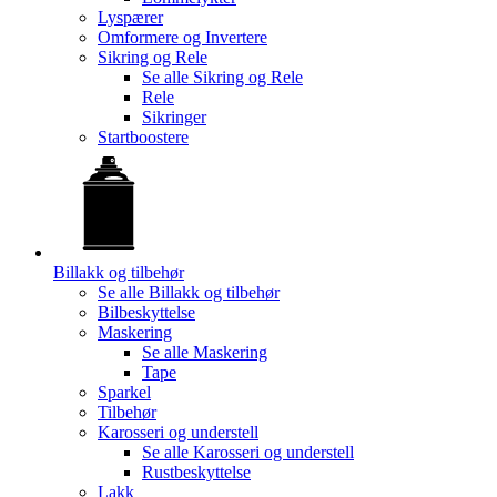
Lyspærer
Omformere og Invertere
Sikring og Rele
Se alle
Sikring og Rele
Rele
Sikringer
Startboostere
Billakk og tilbehør
Se alle
Billakk og tilbehør
Bilbeskyttelse
Maskering
Se alle
Maskering
Tape
Sparkel
Tilbehør
Karosseri og understell
Se alle
Karosseri og understell
Rustbeskyttelse
Lakk