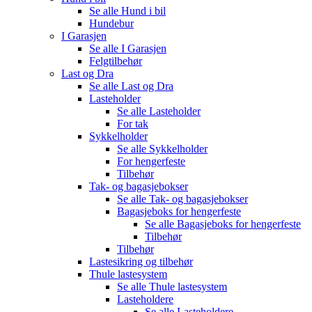
Se alle
Hund i bil
Hundebur
I Garasjen
Se alle
I Garasjen
Felgtilbehør
Last og Dra
Se alle
Last og Dra
Lasteholder
Se alle
Lasteholder
For tak
Sykkelholder
Se alle
Sykkelholder
For hengerfeste
Tilbehør
Tak- og bagasjebokser
Se alle
Tak- og bagasjebokser
Bagasjeboks for hengerfeste
Se alle
Bagasjeboks for hengerfeste
Tilbehør
Tilbehør
Lastesikring og tilbehør
Thule lastesystem
Se alle
Thule lastesystem
Lasteholdere
Se alle
Lasteholdere