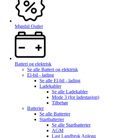
Mjøsbil Outlet
Batteri og elektrisk
Se alle
Batteri og elektrisk
El-bil - lading
Se alle
El-bil - lading
Ladekabler
Se alle
Ladekabler
Mode 3 (for ladestasjon)
Tilbehør
Batterier
Se alle
Batterier
Startbatterier
Se alle
Startbatterier
AGM
Last Landbruk Anlegg