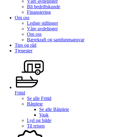
Våre avdelinger
Bli bedriftskunde
Finansiering
Om oss
Ledige stillinger
Våre avdelinger
Om oss
Bærekraft og samfunnsansvar
Tips og råd
Tjenester
Fritid
Se alle
Fritid
Båtpleie
Se alle
Båtpleie
Vask
Lyd og bilde
Til reisen