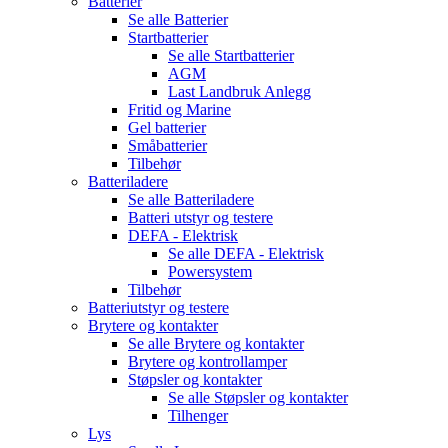
Batterier
Se alle
Batterier
Startbatterier
Se alle
Startbatterier
AGM
Last Landbruk Anlegg
Fritid og Marine
Gel batterier
Småbatterier
Tilbehør
Batteriladere
Se alle
Batteriladere
Batteri utstyr og testere
DEFA - Elektrisk
Se alle
DEFA - Elektrisk
Powersystem
Tilbehør
Batteriutstyr og testere
Brytere og kontakter
Se alle
Brytere og kontakter
Brytere og kontrollamper
Støpsler og kontakter
Se alle
Støpsler og kontakter
Tilhenger
Lys