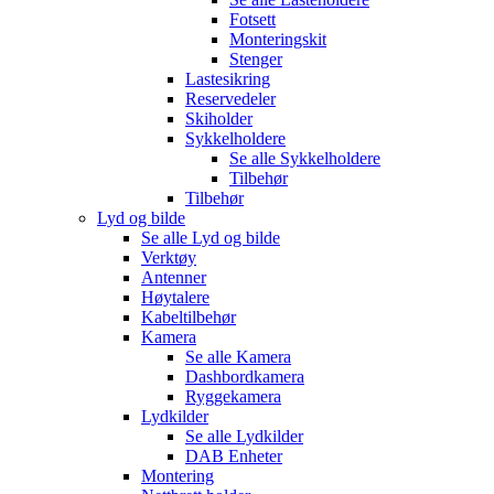
Fotsett
Monteringskit
Stenger
Lastesikring
Reservedeler
Skiholder
Sykkelholdere
Se alle
Sykkelholdere
Tilbehør
Tilbehør
Lyd og bilde
Se alle
Lyd og bilde
Verktøy
Antenner
Høytalere
Kabeltilbehør
Kamera
Se alle
Kamera
Dashbordkamera
Ryggekamera
Lydkilder
Se alle
Lydkilder
DAB Enheter
Montering