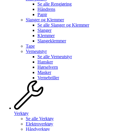
Se alle
Rengjøring
Håndrens
Papir
Slanger og Klemmer
Se alle
Slanger og Klemmer
Slanger
Klemmer
Slangeklemmer
Tape
Verneutstyr
Se alle
Verneutstyr
Hansker
Hørselvern
Masker
Vernebriller
Verktøy
Se alle
Verktøy
Elektroverktøy
Håndverktøy