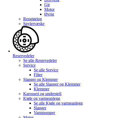
Gir
Motor
Øvrig
Rengjøring
Spylervæske
Reservedeler
Se alle
Reservedeler
Service
Se alle
Service
Filter
Slanger og Klemmer
Se alle
Slanger og Klemmer
Klemmer
Karosseri og understell
Kjøle og varmeanlegg
Se alle
Kjøle og varmeanlegg
Slanger
Vannpumper
Motor