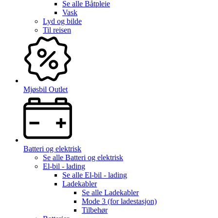
Se alle
Båtpleie
Vask
Lyd og bilde
Til reisen
Mjøsbil Outlet
Batteri og elektrisk
Se alle
Batteri og elektrisk
El-bil - lading
Se alle
El-bil - lading
Ladekabler
Se alle
Ladekabler
Mode 3 (for ladestasjon)
Tilbehør