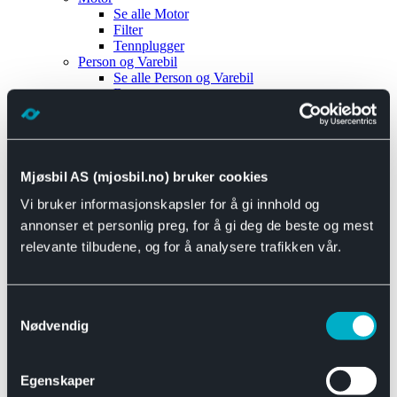
Se alle
Motor
Filter
Tennplugger
Person og Varebil
Se alle
Person og Varebil
Brems
Elektrisk
Bremser
Motor og drivverk
Universal
Se alle
Universal
Mjøsbil AS (mjosbil.no) bruker cookies
Bremsedeler
Vi bruker informasjonskapsler for å gi innhold og
Se alle
Bremsedeler
Bremsenippler
annonser et personlig preg, for å gi deg de beste og mest
Drivline og motor
relevante tilbudene, og for å analysere trafikken vår.
Se alle
Drivline og motor
Bensinpumpe
Eksosanlegg
Se alle
Eksosanlegg
Samtykkevalg
Reparasjonsmateriell
Nødvendig
Eksteriør
Se alle
Eksteriør
Horn og Tuter
Egenskaper
Speil
Interiør