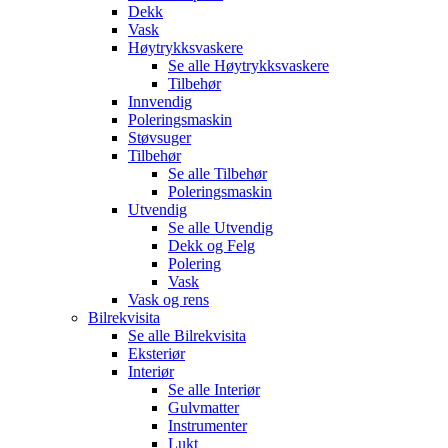
Dekk
Vask
Høytrykksvaskere
Se alle
Høytrykksvaskere
Tilbehør
Innvendig
Poleringsmaskin
Støvsuger
Tilbehør
Se alle
Tilbehør
Poleringsmaskin
Utvendig
Se alle
Utvendig
Dekk og Felg
Polering
Vask
Vask og rens
Bilrekvisita
Se alle
Bilrekvisita
Eksteriør
Interiør
Se alle
Interiør
Gulvmatter
Instrumenter
Lukt