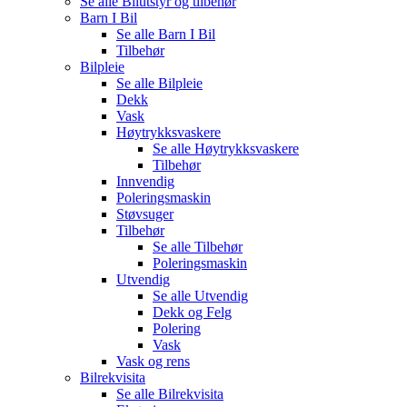
Se alle
Bilutstyr og tilbehør
Barn I Bil
Se alle
Barn I Bil
Tilbehør
Bilpleie
Se alle
Bilpleie
Dekk
Vask
Høytrykksvaskere
Se alle
Høytrykksvaskere
Tilbehør
Innvendig
Poleringsmaskin
Støvsuger
Tilbehør
Se alle
Tilbehør
Poleringsmaskin
Utvendig
Se alle
Utvendig
Dekk og Felg
Polering
Vask
Vask og rens
Bilrekvisita
Se alle
Bilrekvisita