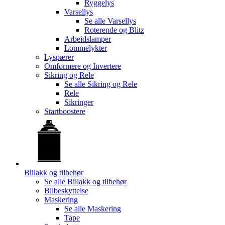
Ryggelys
Varsellys
Se alle
Varsellys
Roterende og Blitz
Arbeidslamper
Lommelykter
Lyspærer
Omformere og Invertere
Sikring og Rele
Se alle
Sikring og Rele
Rele
Sikringer
Startboostere
Billakk og tilbehør
Se alle
Billakk og tilbehør
Bilbeskyttelse
Maskering
Se alle
Maskering
Tape