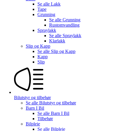
Se alle
Lakk
Tape
Grunning
Se alle
Grunning
Rustomvandling
Spraylakk
Se alle
Spraylakk
Klarlakk
Slip og Kapp
Se alle
Slip og Kapp
Kapp
Slip
Bilutstyr og tilbehør
Se alle
Bilutstyr og tilbehør
Barn I Bil
Se alle
Barn I Bil
Tilbehør
Bilpleie
Se alle
Bilpleie