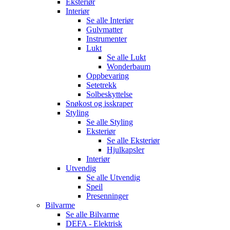
Eksteriør
Interiør
Se alle
Interiør
Gulvmatter
Instrumenter
Lukt
Se alle
Lukt
Wonderbaum
Oppbevaring
Setetrekk
Solbeskyttelse
Snøkost og isskraper
Styling
Se alle
Styling
Eksteriør
Se alle
Eksteriør
Hjulkapsler
Interiør
Utvendig
Se alle
Utvendig
Speil
Presenninger
Bilvarme
Se alle
Bilvarme
DEFA - Elektrisk