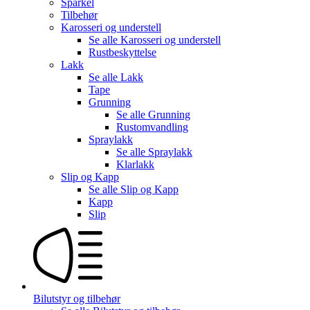
Sparkel
Tilbehør
Karosseri og understell
Se alle
Karosseri og understell
Rustbeskyttelse
Lakk
Se alle
Lakk
Tape
Grunning
Se alle
Grunning
Rustomvandling
Spraylakk
Se alle
Spraylakk
Klarlakk
Slip og Kapp
Se alle
Slip og Kapp
Kapp
Slip
Bilutstyr og tilbehør