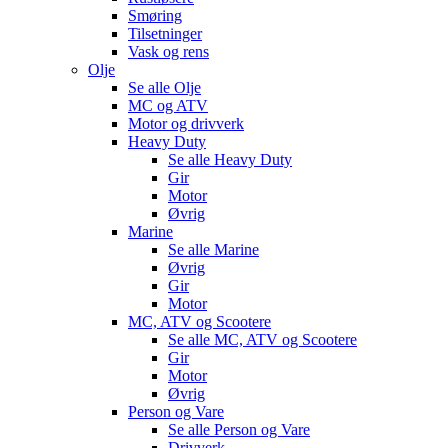
Smøring
Tilsetninger
Vask og rens
Olje
Se alle
Olje
MC og ATV
Motor og drivverk
Heavy Duty
Se alle
Heavy Duty
Gir
Motor
Øvrig
Marine
Se alle
Marine
Øvrig
Gir
Motor
MC, ATV og Scootere
Se alle
MC, ATV og Scootere
Gir
Motor
Øvrig
Person og Vare
Se alle
Person og Vare
Drivverk