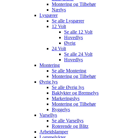
Montering og Tilbehør
Nærlys
Lyspærer
Se alle
Lyspærer
12 Volt
Se alle
12 Volt
Hovedlys
Øvrig
24 Volt
Se alle
24 Volt
Hovedlys
Montering
Se alle
Montering
Montering og Tilbehør
Øvrig lys
Se alle
Øvrig lys
Baklykter og Bremselys
Markeringslys
Montering og Tilbehør
Ryggelys
Varsellys
Se alle
Varsellys
Roterende og Blitz
Arbeidslamper
Lommelykter