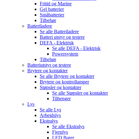
Fritid og Marine
Gel batterier
Småbatterier
Tilbehør
Batteriladere
Se alle
Batteriladere
Batteri utstyr og testere
DEFA - Elektrisk
Se alle
DEFA - Elektrisk
Powersystem
Tilbehør
Batteriutstyr og testere
Brytere og kontakter
Se alle
Brytere og kontakter
Brytere og kontrollamper
Støpsler og kontakter
Se alle
Støpsler og kontakter
Tilhenger
Lys
Se alle
Lys
Arbeidslys
Ekstralys
Se alle
Ekstralys
Fjernlys
LED Barer