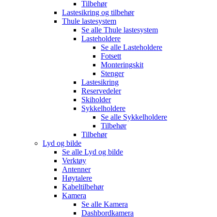
Tilbehør
Lastesikring og tilbehør
Thule lastesystem
Se alle
Thule lastesystem
Lasteholdere
Se alle
Lasteholdere
Fotsett
Monteringskit
Stenger
Lastesikring
Reservedeler
Skiholder
Sykkelholdere
Se alle
Sykkelholdere
Tilbehør
Tilbehør
Lyd og bilde
Se alle
Lyd og bilde
Verktøy
Antenner
Høytalere
Kabeltilbehør
Kamera
Se alle
Kamera
Dashbordkamera