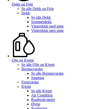
Dekk og Felg
Se alle
Dekk og Felg
Dekk
Se alle
Dekk
Sommerdekk
Vinterdekk med pigg
Vinterdekk uten pigg
Olje og Kjemi
Se alle
Olje og Kjemi
Bremsevæske
Se alle
Bremsevæske
Smøring
Frostvæske
Kjemi
Se alle
Kjemi
Air Condition
Rustbeskyttelse
Øvrig
Rustløsere