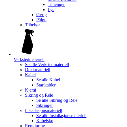
Tilhenger
Lys
Øvrig
Påløp
Tilbehør
Verkstedmateriell
Se alle
Verkstedmateriell
Dekkmateriell
Kabel
Se alle
Kabel
Startkabler
Kjemi
Sikring og Rele
Se alle
Sikring og Rele
Sikringer
Installasjonsmateriell
Se alle
Installasjonsmateriell
Kabelsko
Rengjøring