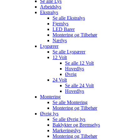
Se alle
Lys
Arbeidslys
Ekstralys
Se alle
Ekstralys
Fjernlys
LED Barer
Montering og Tilbehør
Nærlys
Lyspærer
Se alle
Lyspærer
12 Volt
Se alle
12 Volt
Hovedlys
Øvrig
24 Volt
Se alle
24 Volt
Hovedlys
Montering
Se alle
Montering
Montering og Tilbehør
Øvrig lys
Se alle
Øvrig lys
Baklykter og Bremselys
Markeringslys
Montering og Tilbehør