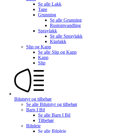
Se alle
Lakk
Tape
Grunning
Se alle
Grunning
Rustomvandling
Spraylakk
Se alle
Spraylakk
Klarlakk
Slip og Kapp
Se alle
Slip og Kapp
Kapp
Slip
Bilutstyr og tilbehør
Se alle
Bilutstyr og tilbehør
Barn I Bil
Se alle
Barn I Bil
Tilbehør
Bilpleie
Se alle
Bilpleie