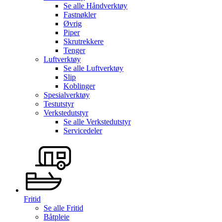
Se alle
Håndverktøy
Fastnøkler
Øvrig
Piper
Skrutrekkere
Tenger
Luftverktøy
Se alle
Luftverktøy
Slip
Koblinger
Spesialverktøy
Testutstyr
Verkstedutstyr
Se alle
Verkstedutstyr
Servicedeler
Fritid
Se alle
Fritid
Båtpleie