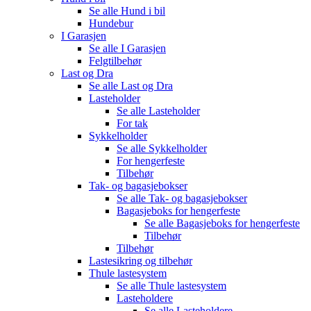
Se alle
Hund i bil
Hundebur
I Garasjen
Se alle
I Garasjen
Felgtilbehør
Last og Dra
Se alle
Last og Dra
Lasteholder
Se alle
Lasteholder
For tak
Sykkelholder
Se alle
Sykkelholder
For hengerfeste
Tilbehør
Tak- og bagasjebokser
Se alle
Tak- og bagasjebokser
Bagasjeboks for hengerfeste
Se alle
Bagasjeboks for hengerfeste
Tilbehør
Tilbehør
Lastesikring og tilbehør
Thule lastesystem
Se alle
Thule lastesystem
Lasteholdere
Se alle
Lasteholdere