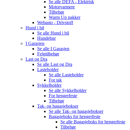
Se alle
DEFA - Elektrisk
Motorvarmere
Tilbehør
Warm Up pakker
Webasto - Drivstoff
Hund i bil
Se alle
Hund i bil
Hundebur
I Garasjen
Se alle
I Garasjen
Felgtilbehør
Last og Dra
Se alle
Last og Dra
Lasteholder
Se alle
Lasteholder
For tak
Sykkelholder
Se alle
Sykkelholder
For hengerfeste
Tilbehør
Tak- og bagasjebokser
Se alle
Tak- og bagasjebokser
Bagasjeboks for hengerfeste
Se alle
Bagasjeboks for hengerfeste
Tilbehør