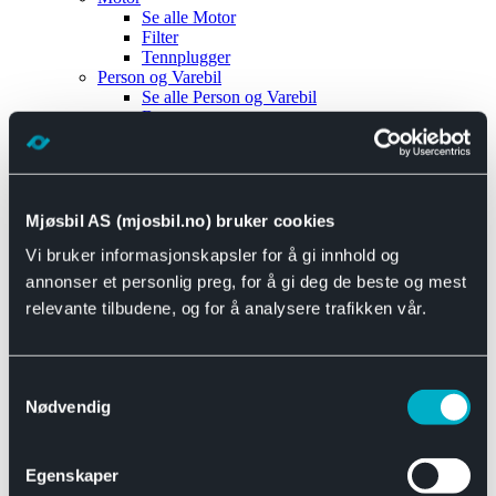
Se alle
Motor
Filter
Tennplugger
Person og Varebil
Se alle
Person og Varebil
Brems
Elektrisk
Bremser
Motor og drivverk
Universal
Se alle
Universal
Mjøsbil AS (mjosbil.no) bruker cookies
Bremsedeler
Vi bruker informasjonskapsler for å gi innhold og
Se alle
Bremsedeler
Bremsenippler
annonser et personlig preg, for å gi deg de beste og mest
Drivline og motor
relevante tilbudene, og for å analysere trafikken vår.
Se alle
Drivline og motor
Bensinpumpe
Eksosanlegg
Se alle
Eksosanlegg
Samtykkevalg
Reparasjonsmateriell
Nødvendig
Eksteriør
Se alle
Eksteriør
Horn og Tuter
Egenskaper
Speil
Interiør