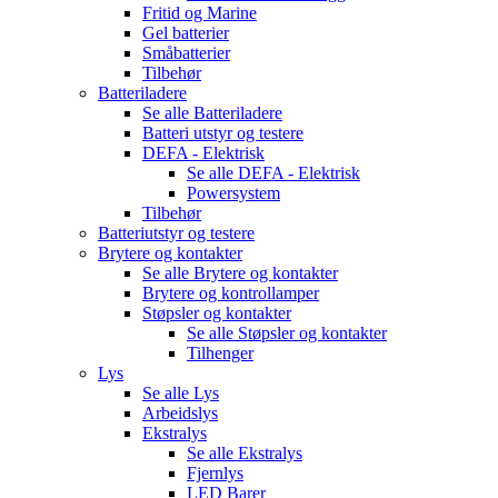
Fritid og Marine
Gel batterier
Småbatterier
Tilbehør
Batteriladere
Se alle
Batteriladere
Batteri utstyr og testere
DEFA - Elektrisk
Se alle
DEFA - Elektrisk
Powersystem
Tilbehør
Batteriutstyr og testere
Brytere og kontakter
Se alle
Brytere og kontakter
Brytere og kontrollamper
Støpsler og kontakter
Se alle
Støpsler og kontakter
Tilhenger
Lys
Se alle
Lys
Arbeidslys
Ekstralys
Se alle
Ekstralys
Fjernlys
LED Barer