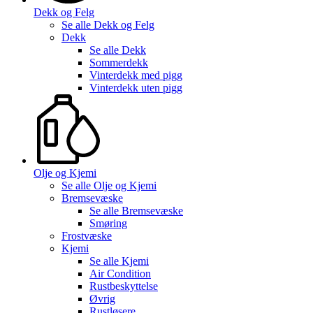
Dekk og Felg
Se alle
Dekk og Felg
Dekk
Se alle
Dekk
Sommerdekk
Vinterdekk med pigg
Vinterdekk uten pigg
Olje og Kjemi
Se alle
Olje og Kjemi
Bremsevæske
Se alle
Bremsevæske
Smøring
Frostvæske
Kjemi
Se alle
Kjemi
Air Condition
Rustbeskyttelse
Øvrig
Rustløsere