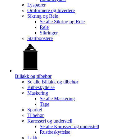
Lyspærer
Omformere og Invertere
Sikring og Rele
Se alle
Sikring og Rele
Rele
Sikringer
Startboostere
Billakk og tilbehør
Se alle
Billakk og tilbehør
Bilbeskyttelse
Maskering
Se alle
Maskering
Tape
Sparkel
Tilbehør
Karosseri og understell
Se alle
Karosseri og understell
Rustbeskyttelse
Lakk