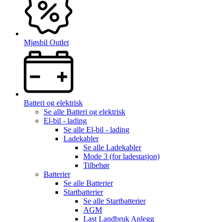
Mjøsbil Outlet
Batteri og elektrisk
Se alle
Batteri og elektrisk
El-bil - lading
Se alle
El-bil - lading
Ladekabler
Se alle
Ladekabler
Mode 3 (for ladestasjon)
Tilbehør
Batterier
Se alle
Batterier
Startbatterier
Se alle
Startbatterier
AGM
Last Landbruk Anlegg