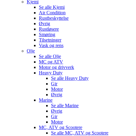
Kjemi
Se alle
Kjemi
Air Condition
Rustbeskyttelse
Øvrig
Rustløsere
Smøring
Tilsetninger
Vask og rens
Olje
Se alle
Olje
MC og ATV
Motor og drivverk
Heavy Duty
Se alle
Heavy Duty
Gir
Motor
Øvrig
Marine
Se alle
Marine
Øvrig
Gir
Motor
MC, ATV og Scootere
Se alle
MC, ATV og Scootere