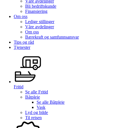
Våre avdelinger
Bli bedriftskunde
Finansiering
Om oss
Ledige stillinger
Våre avdelinger
Om oss
Bærekraft og samfunnsansvar
Tips og råd
Tjenester
Fritid
Se alle
Fritid
Båtpleie
Se alle
Båtpleie
Vask
Lyd og bilde
Til reisen