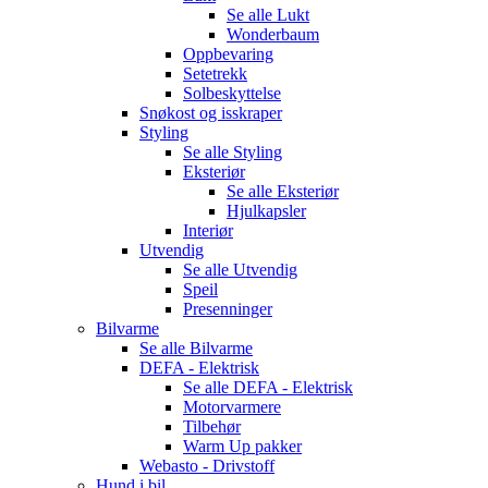
Se alle
Lukt
Wonderbaum
Oppbevaring
Setetrekk
Solbeskyttelse
Snøkost og isskraper
Styling
Se alle
Styling
Eksteriør
Se alle
Eksteriør
Hjulkapsler
Interiør
Utvendig
Se alle
Utvendig
Speil
Presenninger
Bilvarme
Se alle
Bilvarme
DEFA - Elektrisk
Se alle
DEFA - Elektrisk
Motorvarmere
Tilbehør
Warm Up pakker
Webasto - Drivstoff
Hund i bil