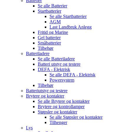
Batterier
Se alle
Batterier
Startbatterier
Se alle
Startbatterier
AGM
Last Landbruk Anlegg
Fritid og Marine
Gel batterier
Småbatterier
Tilbehør
Batteriladere
Se alle
Batteriladere
Batteri utstyr og testere
DEFA - Elektrisk
Se alle
DEFA - Elektrisk
Powersystem
Tilbehør
Batteriutstyr og testere
Brytere og kontakter
Se alle
Brytere og kontakter
Brytere og kontrollamper
Støpsler og kontakter
Se alle
Støpsler og kontakter
Tilhenger
Lys