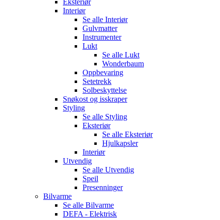
Eksteriør
Interiør
Se alle
Interiør
Gulvmatter
Instrumenter
Lukt
Se alle
Lukt
Wonderbaum
Oppbevaring
Setetrekk
Solbeskyttelse
Snøkost og isskraper
Styling
Se alle
Styling
Eksteriør
Se alle
Eksteriør
Hjulkapsler
Interiør
Utvendig
Se alle
Utvendig
Speil
Presenninger
Bilvarme
Se alle
Bilvarme
DEFA - Elektrisk