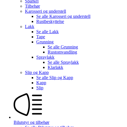
Sparkel
Tilbehør
Karosseri og understell
Se alle
Karosseri og understell
Rustbeskyttelse
Lakk
Se alle
Lakk
Tape
Grunning
Se alle
Grunning
Rustomvandling
Spraylakk
Se alle
Spraylakk
Klarlakk
Slip og Kapp
Se alle
Slip og Kapp
Kapp
Slip
Bilutstyr og tilbehør