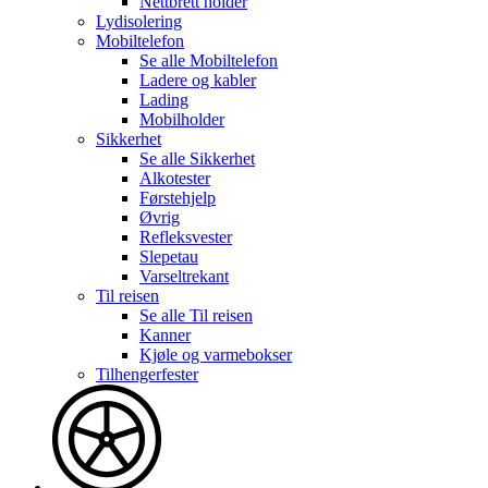
Nettbrett holder
Lydisolering
Mobiltelefon
Se alle
Mobiltelefon
Ladere og kabler
Lading
Mobilholder
Sikkerhet
Se alle
Sikkerhet
Alkotester
Førstehjelp
Øvrig
Refleksvester
Slepetau
Varseltrekant
Til reisen
Se alle
Til reisen
Kanner
Kjøle og varmebokser
Tilhengerfester