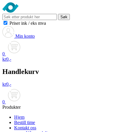
Søk
Priser ink
/
eks mva
Min konto
0
kr
0
,-
Handlekurv
kr
0
,-
0
Produkter
Hjem
Bestill time
Kontakt oss