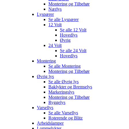
Montering og Tilbehør
Nærlys
Lyspærer
Se alle
Lyspærer
12 Volt
Se alle
12 Volt
Hovedlys
Øvrig
24 Volt
Se alle
24 Volt
Hovedlys
Montering
Se alle
Montering
Montering og Tilbehør
Øvrig lys
Se alle
Øvrig lys
Baklykter og Bremselys
Markeringslys
Montering og Tilbehør
Ryggelys
Varsellys
Se alle
Varsellys
Roterende og Blitz
Arbeidslamper
Lommelykter