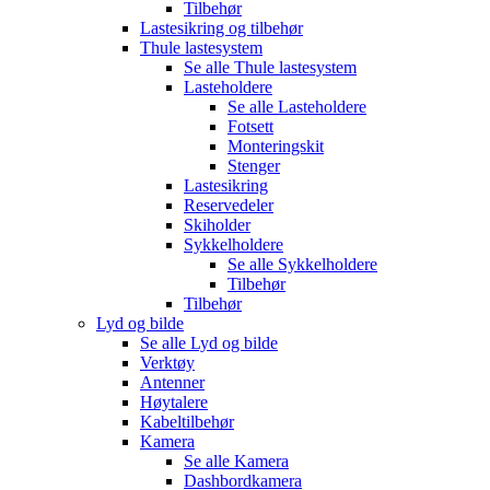
Tilbehør
Lastesikring og tilbehør
Thule lastesystem
Se alle
Thule lastesystem
Lasteholdere
Se alle
Lasteholdere
Fotsett
Monteringskit
Stenger
Lastesikring
Reservedeler
Skiholder
Sykkelholdere
Se alle
Sykkelholdere
Tilbehør
Tilbehør
Lyd og bilde
Se alle
Lyd og bilde
Verktøy
Antenner
Høytalere
Kabeltilbehør
Kamera
Se alle
Kamera
Dashbordkamera