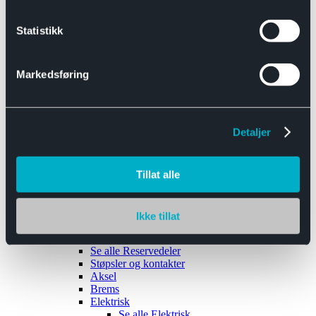
Se alle
Interiør
Sikkerhetsbelte
Statistikk
Tanklokk
Vindusviskere
Markedsføring
Detaljer
Tilhengere
Se alle
Tilhengere
Biltransport
Tillat alle
Maskinhenger
Yrkeshenger
Båthengere
Skaphengere
Ikke tillat
Varehengere
Reservedeler
Se alle
Reservedeler
Støpsler og kontakter
Aksel
Brems
Elektrisk
Se alle
Elektrisk