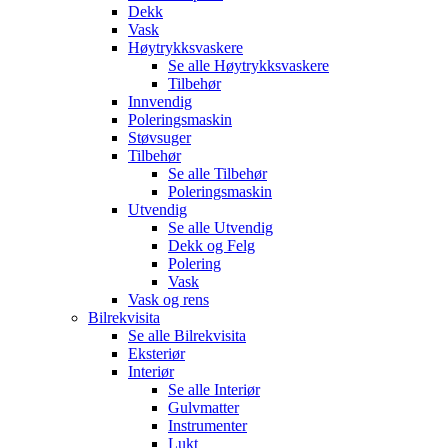
Dekk
Vask
Høytrykksvaskere
Se alle
Høytrykksvaskere
Tilbehør
Innvendig
Poleringsmaskin
Støvsuger
Tilbehør
Se alle
Tilbehør
Poleringsmaskin
Utvendig
Se alle
Utvendig
Dekk og Felg
Polering
Vask
Vask og rens
Bilrekvisita
Se alle
Bilrekvisita
Eksteriør
Interiør
Se alle
Interiør
Gulvmatter
Instrumenter
Lukt