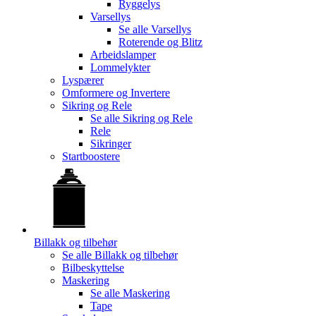
Ryggelys
Varsellys
Se alle
Varsellys
Roterende og Blitz
Arbeidslamper
Lommelykter
Lyspærer
Omformere og Invertere
Sikring og Rele
Se alle
Sikring og Rele
Rele
Sikringer
Startboostere
Billakk og tilbehør
Se alle
Billakk og tilbehør
Bilbeskyttelse
Maskering
Se alle
Maskering
Tape