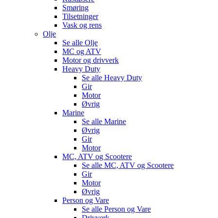
Smøring
Tilsetninger
Vask og rens
Olje
Se alle
Olje
MC og ATV
Motor og drivverk
Heavy Duty
Se alle
Heavy Duty
Gir
Motor
Øvrig
Marine
Se alle
Marine
Øvrig
Gir
Motor
MC, ATV og Scootere
Se alle
MC, ATV og Scootere
Gir
Motor
Øvrig
Person og Vare
Se alle
Person og Vare
Drivverk