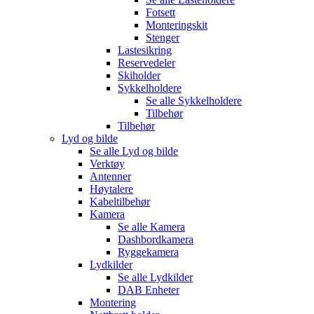
Fotsett
Monteringskit
Stenger
Lastesikring
Reservedeler
Skiholder
Sykkelholdere
Se alle
Sykkelholdere
Tilbehør
Tilbehør
Lyd og bilde
Se alle
Lyd og bilde
Verktøy
Antenner
Høytalere
Kabeltilbehør
Kamera
Se alle
Kamera
Dashbordkamera
Ryggekamera
Lydkilder
Se alle
Lydkilder
DAB Enheter
Montering