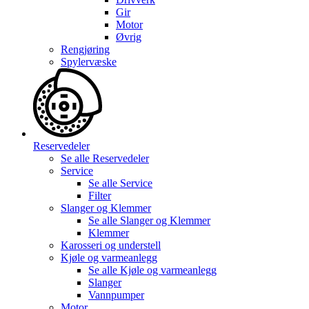
Gir
Motor
Øvrig
Rengjøring
Spylervæske
Reservedeler
Se alle
Reservedeler
Service
Se alle
Service
Filter
Slanger og Klemmer
Se alle
Slanger og Klemmer
Klemmer
Karosseri og understell
Kjøle og varmeanlegg
Se alle
Kjøle og varmeanlegg
Slanger
Vannpumper
Motor