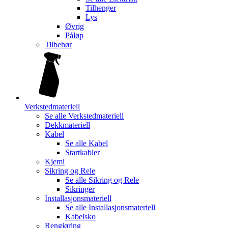
Tilhenger
Lys
Øvrig
Påløp
Tilbehør
Verkstedmateriell
Se alle
Verkstedmateriell
Dekkmateriell
Kabel
Se alle
Kabel
Startkabler
Kjemi
Sikring og Rele
Se alle
Sikring og Rele
Sikringer
Installasjonsmateriell
Se alle
Installasjonsmateriell
Kabelsko
Rengjøring