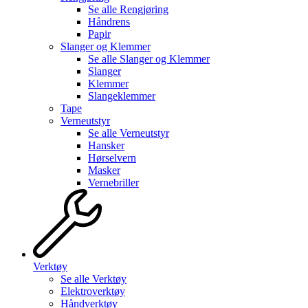
Se alle
Rengjøring
Håndrens
Papir
Slanger og Klemmer
Se alle
Slanger og Klemmer
Slanger
Klemmer
Slangeklemmer
Tape
Verneutstyr
Se alle
Verneutstyr
Hansker
Hørselvern
Masker
Vernebriller
Verktøy
Se alle
Verktøy
Elektroverktøy
Håndverktøy