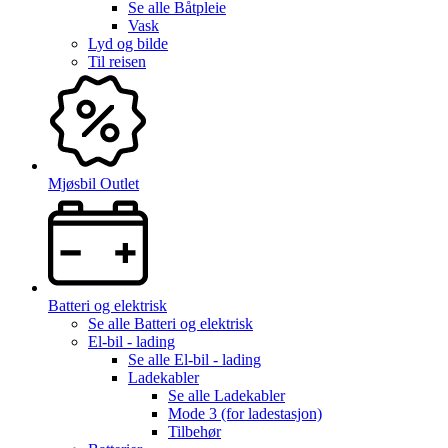
Se alle
Båtpleie
Vask
Lyd og bilde
Til reisen
Mjøsbil Outlet
Batteri og elektrisk
Se alle
Batteri og elektrisk
El-bil - lading
Se alle
El-bil - lading
Ladekabler
Se alle
Ladekabler
Mode 3 (for ladestasjon)
Tilbehør