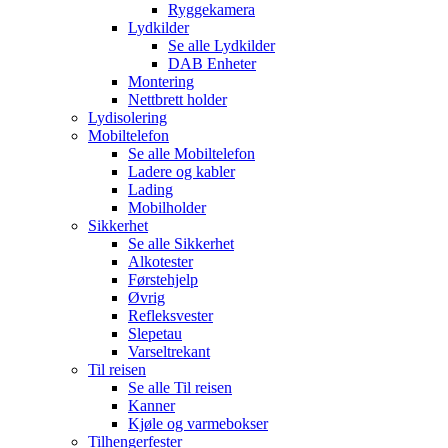
Ryggekamera
Lydkilder
Se alle
Lydkilder
DAB Enheter
Montering
Nettbrett holder
Lydisolering
Mobiltelefon
Se alle
Mobiltelefon
Ladere og kabler
Lading
Mobilholder
Sikkerhet
Se alle
Sikkerhet
Alkotester
Førstehjelp
Øvrig
Refleksvester
Slepetau
Varseltrekant
Til reisen
Se alle
Til reisen
Kanner
Kjøle og varmebokser
Tilhengerfester