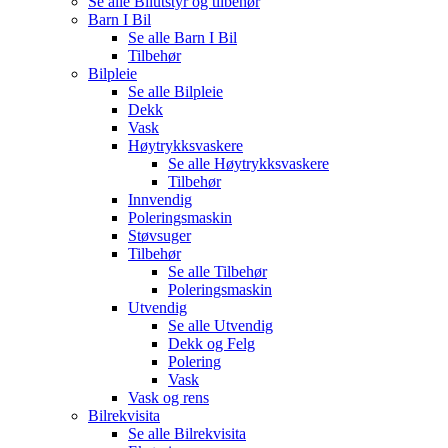
Se alle
Bilutstyr og tilbehør
Barn I Bil
Se alle
Barn I Bil
Tilbehør
Bilpleie
Se alle
Bilpleie
Dekk
Vask
Høytrykksvaskere
Se alle
Høytrykksvaskere
Tilbehør
Innvendig
Poleringsmaskin
Støvsuger
Tilbehør
Se alle
Tilbehør
Poleringsmaskin
Utvendig
Se alle
Utvendig
Dekk og Felg
Polering
Vask
Vask og rens
Bilrekvisita
Se alle
Bilrekvisita