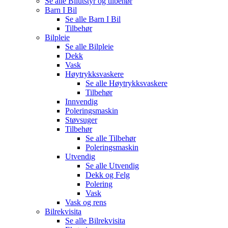
Se alle
Bilutstyr og tilbehør
Barn I Bil
Se alle
Barn I Bil
Tilbehør
Bilpleie
Se alle
Bilpleie
Dekk
Vask
Høytrykksvaskere
Se alle
Høytrykksvaskere
Tilbehør
Innvendig
Poleringsmaskin
Støvsuger
Tilbehør
Se alle
Tilbehør
Poleringsmaskin
Utvendig
Se alle
Utvendig
Dekk og Felg
Polering
Vask
Vask og rens
Bilrekvisita
Se alle
Bilrekvisita