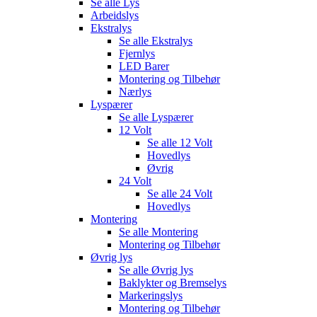
Se alle
Lys
Arbeidslys
Ekstralys
Se alle
Ekstralys
Fjernlys
LED Barer
Montering og Tilbehør
Nærlys
Lyspærer
Se alle
Lyspærer
12 Volt
Se alle
12 Volt
Hovedlys
Øvrig
24 Volt
Se alle
24 Volt
Hovedlys
Montering
Se alle
Montering
Montering og Tilbehør
Øvrig lys
Se alle
Øvrig lys
Baklykter og Bremselys
Markeringslys
Montering og Tilbehør