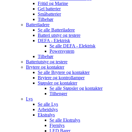
Fritid og Marine
Gel batterier
Småbatterier
Tilbehør
Batteriladere
Se alle
Batteriladere
Batteri utstyr og testere
DEFA - Elektrisk
Se alle
DEFA - Elektrisk
Powersystem
Tilbehør
Batteriutstyr og testere
Brytere og kontakter
Se alle
Brytere og kontakter
Brytere og kontrollamper
Støpsler og kontakter
Se alle
Støpsler og kontakter
Tilhenger
Lys
Se alle
Lys
Arbeidslys
Ekstralys
Se alle
Ekstralys
Fjernlys
LED Barer