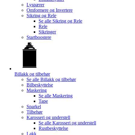
Lyspærer
Omformere og Invertere
Sikring og Rele
Se alle
Sikring og Rele
Rele
Sikringer
Startboostere
Billakk og tilbehør
Se alle
Billakk og tilbehør
Bilbeskyttelse
Maskering
Se alle
Maskering
Tape
Sparkel
Tilbehør
Karosseri og understell
Se alle
Karosseri og understell
Rustbeskyttelse
Lakk