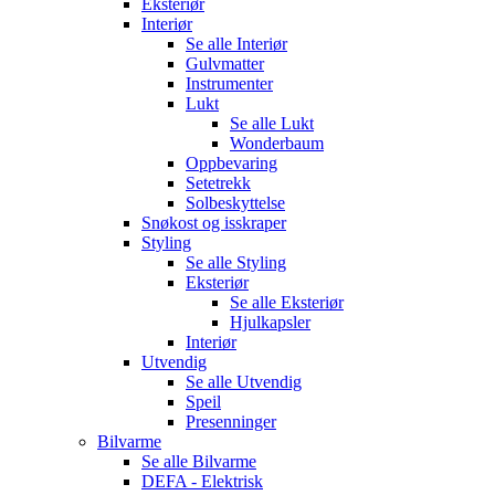
Eksteriør
Interiør
Se alle
Interiør
Gulvmatter
Instrumenter
Lukt
Se alle
Lukt
Wonderbaum
Oppbevaring
Setetrekk
Solbeskyttelse
Snøkost og isskraper
Styling
Se alle
Styling
Eksteriør
Se alle
Eksteriør
Hjulkapsler
Interiør
Utvendig
Se alle
Utvendig
Speil
Presenninger
Bilvarme
Se alle
Bilvarme
DEFA - Elektrisk