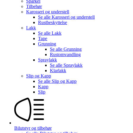
Sparkel
Tilbehør
Karosseri og understell
Se alle
Karosseri og understell
Rustbeskyttelse
Lakk
Se alle
Lakk
Tape
Grunning
Se alle
Grunning
Rustomvandling
Spraylakk
Se alle
Spraylakk
Klarlakk
Slip og Kapp
Se alle
Slip og Kapp
Kapp
Slip
Bilutstyr og tilbehør