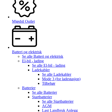
Mjøsbil Outlet
Batteri og elektrisk
Se alle
Batteri og elektrisk
El-bil - lading
Se alle
El-bil - lading
Ladekabler
Se alle
Ladekabler
Mode 3 (for ladestasjon)
Tilbehør
Batterier
Se alle
Batterier
Startbatterier
Se alle
Startbatterier
AGM
Last Landbruk Anlegg