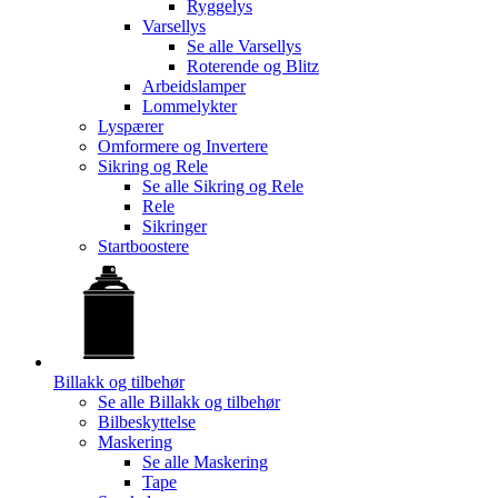
Ryggelys
Varsellys
Se alle
Varsellys
Roterende og Blitz
Arbeidslamper
Lommelykter
Lyspærer
Omformere og Invertere
Sikring og Rele
Se alle
Sikring og Rele
Rele
Sikringer
Startboostere
Billakk og tilbehør
Se alle
Billakk og tilbehør
Bilbeskyttelse
Maskering
Se alle
Maskering
Tape