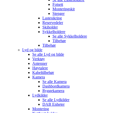
Fotsett
Monteringskit
Stenger
Lastesikring
Reservedeler
Skiholder
Sykkelholdere
Se alle
Sykkelholdere
Tilbehør
Tilbehør
Lyd og bilde
Se alle
Lyd og bilde
Verktøy
Antenner
Høytalere
Kabeltilbehør
Kamera
Se alle
Kamera
Dashbordkamera
Ryggekamera
Lydkilder
Se alle
Lydkilder
DAB Enheter
Montering