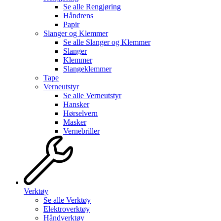
Se alle
Rengjøring
Håndrens
Papir
Slanger og Klemmer
Se alle
Slanger og Klemmer
Slanger
Klemmer
Slangeklemmer
Tape
Verneutstyr
Se alle
Verneutstyr
Hansker
Hørselvern
Masker
Vernebriller
Verktøy
Se alle
Verktøy
Elektroverktøy
Håndverktøy