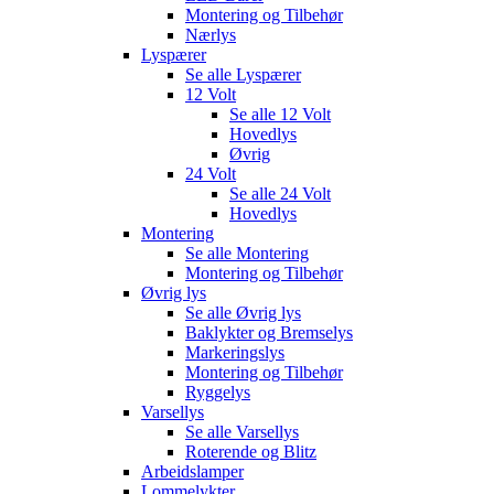
Montering og Tilbehør
Nærlys
Lyspærer
Se alle
Lyspærer
12 Volt
Se alle
12 Volt
Hovedlys
Øvrig
24 Volt
Se alle
24 Volt
Hovedlys
Montering
Se alle
Montering
Montering og Tilbehør
Øvrig lys
Se alle
Øvrig lys
Baklykter og Bremselys
Markeringslys
Montering og Tilbehør
Ryggelys
Varsellys
Se alle
Varsellys
Roterende og Blitz
Arbeidslamper
Lommelykter