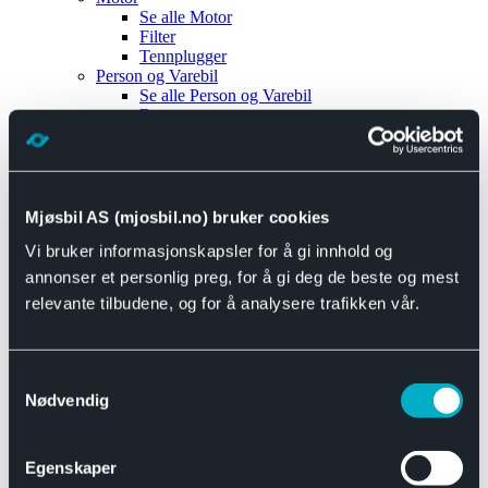
Se alle
Motor
Filter
Tennplugger
Person og Varebil
Se alle
Person og Varebil
Brems
Elektrisk
Bremser
Motor og drivverk
Universal
Se alle
Universal
Mjøsbil AS (mjosbil.no) bruker cookies
Bremsedeler
Vi bruker informasjonskapsler for å gi innhold og
Se alle
Bremsedeler
Bremsenippler
annonser et personlig preg, for å gi deg de beste og mest
Drivline og motor
relevante tilbudene, og for å analysere trafikken vår.
Se alle
Drivline og motor
Bensinpumpe
Eksosanlegg
Se alle
Eksosanlegg
Samtykkevalg
Reparasjonsmateriell
Nødvendig
Eksteriør
Se alle
Eksteriør
Horn og Tuter
Egenskaper
Speil
Interiør