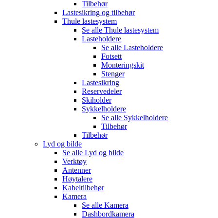
Tilbehør
Lastesikring og tilbehør
Thule lastesystem
Se alle
Thule lastesystem
Lasteholdere
Se alle
Lasteholdere
Fotsett
Monteringskit
Stenger
Lastesikring
Reservedeler
Skiholder
Sykkelholdere
Se alle
Sykkelholdere
Tilbehør
Tilbehør
Lyd og bilde
Se alle
Lyd og bilde
Verktøy
Antenner
Høytalere
Kabeltilbehør
Kamera
Se alle
Kamera
Dashbordkamera