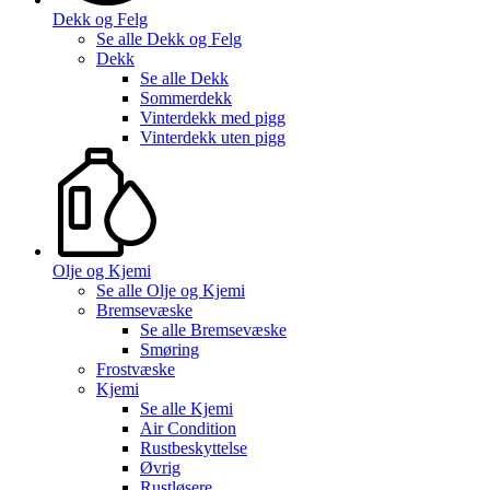
Dekk og Felg
Se alle
Dekk og Felg
Dekk
Se alle
Dekk
Sommerdekk
Vinterdekk med pigg
Vinterdekk uten pigg
Olje og Kjemi
Se alle
Olje og Kjemi
Bremsevæske
Se alle
Bremsevæske
Smøring
Frostvæske
Kjemi
Se alle
Kjemi
Air Condition
Rustbeskyttelse
Øvrig
Rustløsere