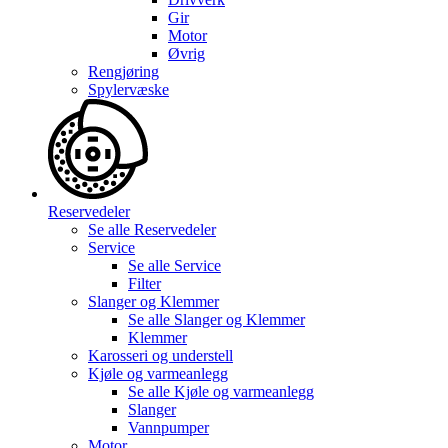
Gir
Motor
Øvrig
Rengjøring
Spylervæske
Reservedeler
Se alle
Reservedeler
Service
Se alle
Service
Filter
Slanger og Klemmer
Se alle
Slanger og Klemmer
Klemmer
Karosseri og understell
Kjøle og varmeanlegg
Se alle
Kjøle og varmeanlegg
Slanger
Vannpumper
Motor