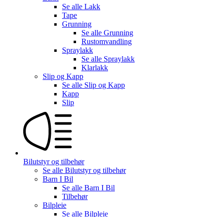
Se alle
Lakk
Tape
Grunning
Se alle
Grunning
Rustomvandling
Spraylakk
Se alle
Spraylakk
Klarlakk
Slip og Kapp
Se alle
Slip og Kapp
Kapp
Slip
Bilutstyr og tilbehør
Se alle
Bilutstyr og tilbehør
Barn I Bil
Se alle
Barn I Bil
Tilbehør
Bilpleie
Se alle
Bilpleie