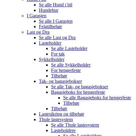
Se alle
Hund i bil
Hundebur
I Garasjen
Se alle
I Garasjen
Felgtilbehør
Last og Dra
Se alle
Last og Dra
Lasteholder
Se alle
Lasteholder
For tak
Sykkelholder
Se alle
Sykkelholder
For hengerfeste
Tilbehør
Tak- og bagasjebokser
Se alle
Tak- og bagasjebokser
Bagasjeboks for hengerfeste
Se alle
Bagasjeboks for hengerfeste
Tilbehør
Tilbehør
Lastesikring og tilbehør
Thule lastesystem
Se alle
Thule lastesystem
Lasteholdere
Se alle
Lasteholdere