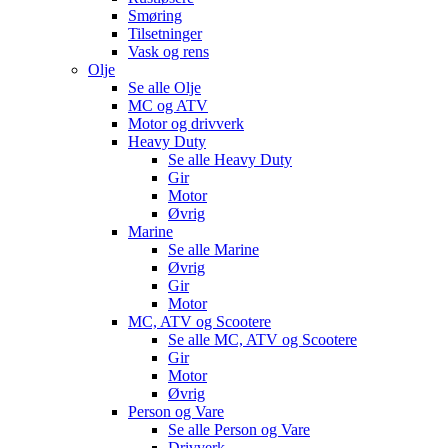
Smøring
Tilsetninger
Vask og rens
Olje
Se alle
Olje
MC og ATV
Motor og drivverk
Heavy Duty
Se alle
Heavy Duty
Gir
Motor
Øvrig
Marine
Se alle
Marine
Øvrig
Gir
Motor
MC, ATV og Scootere
Se alle
MC, ATV og Scootere
Gir
Motor
Øvrig
Person og Vare
Se alle
Person og Vare
Drivverk