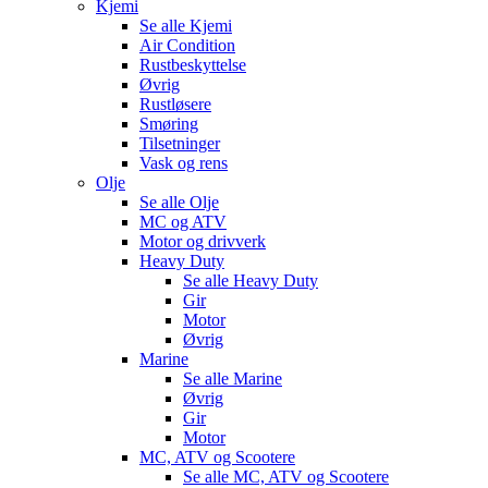
Kjemi
Se alle
Kjemi
Air Condition
Rustbeskyttelse
Øvrig
Rustløsere
Smøring
Tilsetninger
Vask og rens
Olje
Se alle
Olje
MC og ATV
Motor og drivverk
Heavy Duty
Se alle
Heavy Duty
Gir
Motor
Øvrig
Marine
Se alle
Marine
Øvrig
Gir
Motor
MC, ATV og Scootere
Se alle
MC, ATV og Scootere