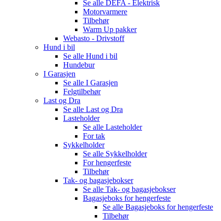
Se alle
DEFA - Elektrisk
Motorvarmere
Tilbehør
Warm Up pakker
Webasto - Drivstoff
Hund i bil
Se alle
Hund i bil
Hundebur
I Garasjen
Se alle
I Garasjen
Felgtilbehør
Last og Dra
Se alle
Last og Dra
Lasteholder
Se alle
Lasteholder
For tak
Sykkelholder
Se alle
Sykkelholder
For hengerfeste
Tilbehør
Tak- og bagasjebokser
Se alle
Tak- og bagasjebokser
Bagasjeboks for hengerfeste
Se alle
Bagasjeboks for hengerfeste
Tilbehør