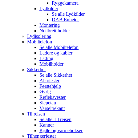
Ryggekamera
Lydkilder
Se alle
Lydkilder
DAB Enheter
Montering
Nettbrett holder
Lydisolering
Mobiltelefon
Se alle
Mobiltelefon
Ladere og kabler
Lading
Mobilholder
Sikkerhet
Se alle
Sikkerhet
Alkotester
Førstehjelp
Øvrig
Refleksvester
Slepetau
Varseltrekant
Til reisen
Se alle
Til reisen
Kanner
Kjøle og varmebokser
Tilhengerfester