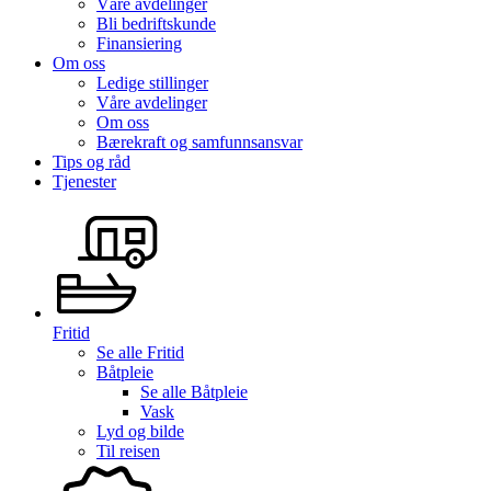
Våre avdelinger
Bli bedriftskunde
Finansiering
Om oss
Ledige stillinger
Våre avdelinger
Om oss
Bærekraft og samfunnsansvar
Tips og råd
Tjenester
Fritid
Se alle
Fritid
Båtpleie
Se alle
Båtpleie
Vask
Lyd og bilde
Til reisen