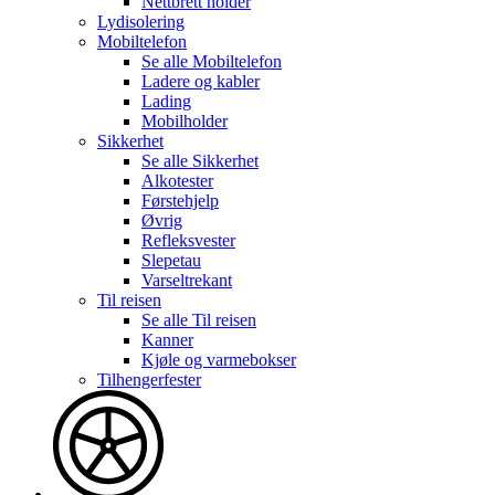
Nettbrett holder
Lydisolering
Mobiltelefon
Se alle
Mobiltelefon
Ladere og kabler
Lading
Mobilholder
Sikkerhet
Se alle
Sikkerhet
Alkotester
Førstehjelp
Øvrig
Refleksvester
Slepetau
Varseltrekant
Til reisen
Se alle
Til reisen
Kanner
Kjøle og varmebokser
Tilhengerfester