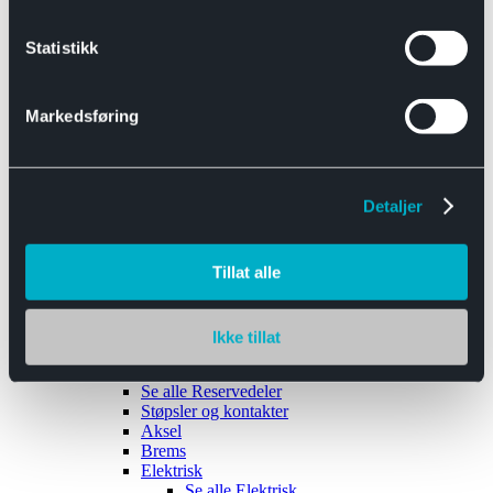
Se alle
Interiør
Sikkerhetsbelte
Statistikk
Tanklokk
Vindusviskere
Markedsføring
Detaljer
Tilhengere
Se alle
Tilhengere
Biltransport
Tillat alle
Maskinhenger
Yrkeshenger
Båthengere
Skaphengere
Ikke tillat
Varehengere
Reservedeler
Se alle
Reservedeler
Støpsler og kontakter
Aksel
Brems
Elektrisk
Se alle
Elektrisk