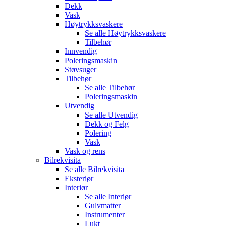
Dekk
Vask
Høytrykksvaskere
Se alle
Høytrykksvaskere
Tilbehør
Innvendig
Poleringsmaskin
Støvsuger
Tilbehør
Se alle
Tilbehør
Poleringsmaskin
Utvendig
Se alle
Utvendig
Dekk og Felg
Polering
Vask
Vask og rens
Bilrekvisita
Se alle
Bilrekvisita
Eksteriør
Interiør
Se alle
Interiør
Gulvmatter
Instrumenter
Lukt