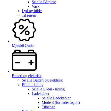
Se alle
Båtpleie
Vask
Lyd og bilde
Til reisen
Mjøsbil Outlet
Batteri og elektrisk
Se alle
Batteri og elektrisk
El-bil - lading
Se alle
El-bil - lading
Ladekabler
Se alle
Ladekabler
Mode 3 (for ladestasjon)
Tilbehør