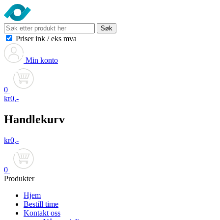
Søk
Priser ink
/
eks mva
Min konto
0
kr
0
,-
Handlekurv
kr
0
,-
0
Produkter
Hjem
Bestill time
Kontakt oss