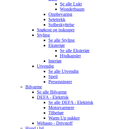
Se alle
Lukt
Wonderbaum
Oppbevaring
Setetrekk
Solbeskyttelse
Snøkost og isskraper
Styling
Se alle
Styling
Eksteriør
Se alle
Eksteriør
Hjulkapsler
Interiør
Utvendig
Se alle
Utvendig
Speil
Presenninger
Bilvarme
Se alle
Bilvarme
DEFA - Elektrisk
Se alle
DEFA - Elektrisk
Motorvarmere
Tilbehør
Warm Up pakker
Webasto - Drivstoff
Hund i bil