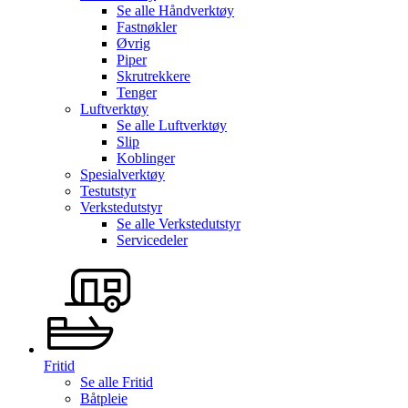
Se alle
Håndverktøy
Fastnøkler
Øvrig
Piper
Skrutrekkere
Tenger
Luftverktøy
Se alle
Luftverktøy
Slip
Koblinger
Spesialverktøy
Testutstyr
Verkstedutstyr
Se alle
Verkstedutstyr
Servicedeler
Fritid
Se alle
Fritid
Båtpleie