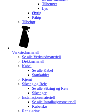
Tilhenger
Lys
Øvrig
Påløp
Tilbehør
Verkstedmateriell
Se alle
Verkstedmateriell
Dekkmateriell
Kabel
Se alle
Kabel
Startkabler
Kjemi
Sikring og Rele
Se alle
Sikring og Rele
Sikringer
Installasjonsmateriell
Se alle
Installasjonsmateriell
Kabelsko
Rengjøring