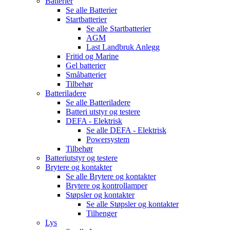
Batterier
Se alle
Batterier
Startbatterier
Se alle
Startbatterier
AGM
Last Landbruk Anlegg
Fritid og Marine
Gel batterier
Småbatterier
Tilbehør
Batteriladere
Se alle
Batteriladere
Batteri utstyr og testere
DEFA - Elektrisk
Se alle
DEFA - Elektrisk
Powersystem
Tilbehør
Batteriutstyr og testere
Brytere og kontakter
Se alle
Brytere og kontakter
Brytere og kontrollamper
Støpsler og kontakter
Se alle
Støpsler og kontakter
Tilhenger
Lys