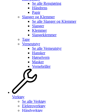
Se alle
Rengjøring
Håndrens
Papir
Slanger og Klemmer
Se alle
Slanger og Klemmer
Slanger
Klemmer
Slangeklemmer
Tape
Verneutstyr
Se alle
Verneutstyr
Hansker
Hørselvern
Masker
Vernebriller
Verktøy
Se alle
Verktøy
Elektroverktøy
Håndverktøy