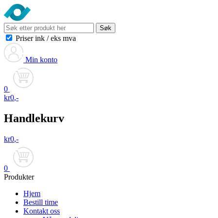
Søk
Priser ink
/
eks mva
Min konto
0
kr
0
,-
Handlekurv
kr
0
,-
0
Produkter
Hjem
Bestill time
Kontakt oss