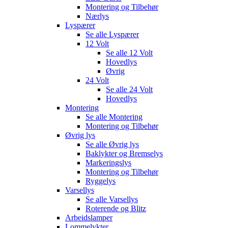
Montering og Tilbehør
Nærlys
Lyspærer
Se alle
Lyspærer
12 Volt
Se alle
12 Volt
Hovedlys
Øvrig
24 Volt
Se alle
24 Volt
Hovedlys
Montering
Se alle
Montering
Montering og Tilbehør
Øvrig lys
Se alle
Øvrig lys
Baklykter og Bremselys
Markeringslys
Montering og Tilbehør
Ryggelys
Varsellys
Se alle
Varsellys
Roterende og Blitz
Arbeidslamper
Lommelykter