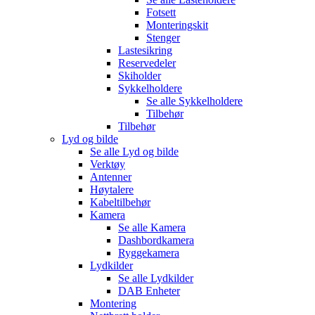
Fotsett
Monteringskit
Stenger
Lastesikring
Reservedeler
Skiholder
Sykkelholdere
Se alle
Sykkelholdere
Tilbehør
Tilbehør
Lyd og bilde
Se alle
Lyd og bilde
Verktøy
Antenner
Høytalere
Kabeltilbehør
Kamera
Se alle
Kamera
Dashbordkamera
Ryggekamera
Lydkilder
Se alle
Lydkilder
DAB Enheter
Montering