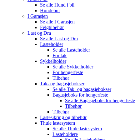
Se alle
Hund i bil
Hundebur
I Garasjen
Se alle
I Garasjen
Felgtilbehør
Last og Dra
Se alle
Last og Dra
Lasteholder
Se alle
Lasteholder
For tak
Sykkelholder
Se alle
Sykkelholder
For hengerfeste
Tilbehør
Tak- og bagasjebokser
Se alle
Tak- og bagasjebokser
Bagasjeboks for hengerfeste
Se alle
Bagasjeboks for hengerfeste
Tilbehør
Tilbehør
Lastesikring og tilbehør
Thule lastesystem
Se alle
Thule lastesystem
Lasteholdere
Se alle
Lasteholdere