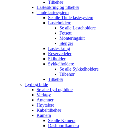
Tilbehør
Lastesikring og tilbehør
Thule lastesystem
Se alle
Thule lastesystem
Lasteholdere
Se alle
Lasteholdere
Fotsett
Monteringskit
Stenger
Lastesikring
Reservedeler
Skiholder
Sykkelholdere
Se alle
Sykkelholdere
Tilbehør
Tilbehør
Lyd og bilde
Se alle
Lyd og bilde
Verktøy
Antenner
Høytalere
Kabeltilbehør
Kamera
Se alle
Kamera
Dashbordkamera