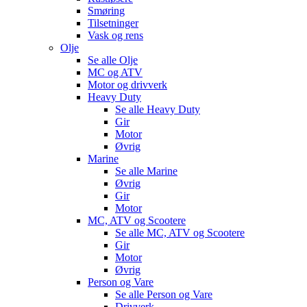
Smøring
Tilsetninger
Vask og rens
Olje
Se alle
Olje
MC og ATV
Motor og drivverk
Heavy Duty
Se alle
Heavy Duty
Gir
Motor
Øvrig
Marine
Se alle
Marine
Øvrig
Gir
Motor
MC, ATV og Scootere
Se alle
MC, ATV og Scootere
Gir
Motor
Øvrig
Person og Vare
Se alle
Person og Vare
Drivverk