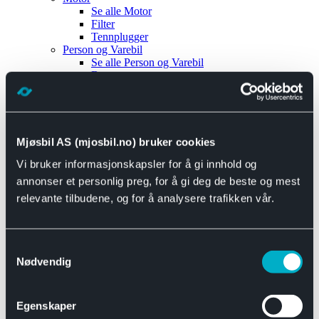
Se alle
Motor
Filter
Tennplugger
Person og Varebil
Se alle
Person og Varebil
Brems
Elektrisk
Bremser
Motor og drivverk
Universal
Se alle
Universal
Mjøsbil AS (mjosbil.no) bruker cookies
Bremsedeler
Vi bruker informasjonskapsler for å gi innhold og
Se alle
Bremsedeler
Bremsenippler
annonser et personlig preg, for å gi deg de beste og mest
Drivline og motor
relevante tilbudene, og for å analysere trafikken vår.
Se alle
Drivline og motor
Bensinpumpe
Eksosanlegg
Se alle
Eksosanlegg
Samtykkevalg
Reparasjonsmateriell
Nødvendig
Eksteriør
Se alle
Eksteriør
Horn og Tuter
Egenskaper
Speil
Interiør