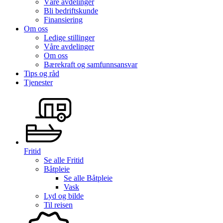
Våre avdelinger
Bli bedriftskunde
Finansiering
Om oss
Ledige stillinger
Våre avdelinger
Om oss
Bærekraft og samfunnsansvar
Tips og råd
Tjenester
Fritid
Se alle
Fritid
Båtpleie
Se alle
Båtpleie
Vask
Lyd og bilde
Til reisen