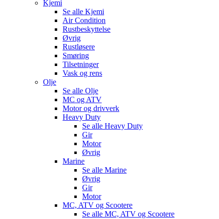
Kjemi
Se alle
Kjemi
Air Condition
Rustbeskyttelse
Øvrig
Rustløsere
Smøring
Tilsetninger
Vask og rens
Olje
Se alle
Olje
MC og ATV
Motor og drivverk
Heavy Duty
Se alle
Heavy Duty
Gir
Motor
Øvrig
Marine
Se alle
Marine
Øvrig
Gir
Motor
MC, ATV og Scootere
Se alle
MC, ATV og Scootere