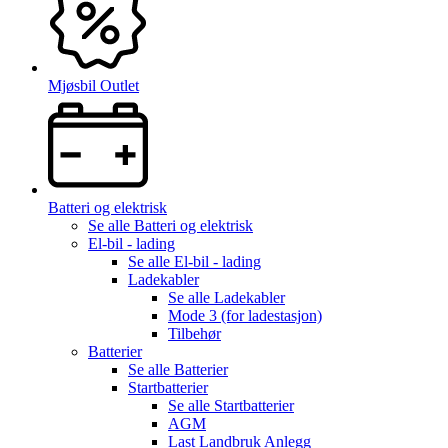
Mjøsbil Outlet
Batteri og elektrisk
Se alle
Batteri og elektrisk
El-bil - lading
Se alle
El-bil - lading
Ladekabler
Se alle
Ladekabler
Mode 3 (for ladestasjon)
Tilbehør
Batterier
Se alle
Batterier
Startbatterier
Se alle
Startbatterier
AGM
Last Landbruk Anlegg