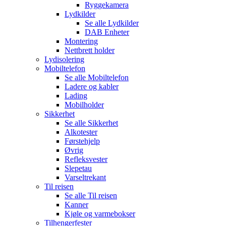
Ryggekamera
Lydkilder
Se alle
Lydkilder
DAB Enheter
Montering
Nettbrett holder
Lydisolering
Mobiltelefon
Se alle
Mobiltelefon
Ladere og kabler
Lading
Mobilholder
Sikkerhet
Se alle
Sikkerhet
Alkotester
Førstehjelp
Øvrig
Refleksvester
Slepetau
Varseltrekant
Til reisen
Se alle
Til reisen
Kanner
Kjøle og varmebokser
Tilhengerfester