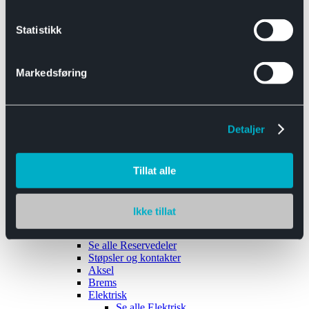
Se alle
Interiør
Sikkerhetsbelte
Statistikk
Tanklokk
Vindusviskere
Markedsføring
Detaljer
Tilhengere
Se alle
Tilhengere
Biltransport
Tillat alle
Maskinhenger
Yrkeshenger
Båthengere
Skaphengere
Ikke tillat
Varehengere
Reservedeler
Se alle
Reservedeler
Støpsler og kontakter
Aksel
Brems
Elektrisk
Se alle
Elektrisk