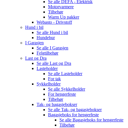
Se alle
DEFA - Elektrisk
Motorvarmere
Tilbehør
Warm Up pakker
Webasto - Drivstoff
Hund i bil
Se alle
Hund i bil
Hundebur
I Garasjen
Se alle
I Garasjen
Felgtilbehør
Last og Dra
Se alle
Last og Dra
Lasteholder
Se alle
Lasteholder
For tak
Sykkelholder
Se alle
Sykkelholder
For hengerfeste
Tilbehør
Tak- og bagasjebokser
Se alle
Tak- og bagasjebokser
Bagasjeboks for hengerfeste
Se alle
Bagasjeboks for hengerfeste
Tilbehør