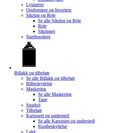
Lyspærer
Omformere og Invertere
Sikring og Rele
Se alle
Sikring og Rele
Rele
Sikringer
Startboostere
Billakk og tilbehør
Se alle
Billakk og tilbehør
Bilbeskyttelse
Maskering
Se alle
Maskering
Tape
Sparkel
Tilbehør
Karosseri og understell
Se alle
Karosseri og understell
Rustbeskyttelse
Lakk