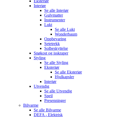
Eksteriør
Interiør
Se alle
Interiør
Gulvmatter
Instrumenter
Lukt
Se alle
Lukt
Wonderbaum
Oppbevaring
Setetrekk
Solbeskyttelse
Snøkost og isskraper
Styling
Se alle
Styling
Eksteriør
Se alle
Eksteriør
Hjulkapsler
Interiør
Utvendig
Se alle
Utvendig
Speil
Presenninger
Bilvarme
Se alle
Bilvarme
DEFA - Elektrisk