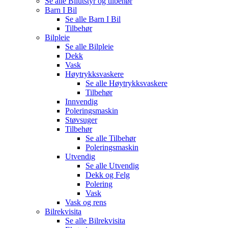
Se alle
Bilutstyr og tilbehør
Barn I Bil
Se alle
Barn I Bil
Tilbehør
Bilpleie
Se alle
Bilpleie
Dekk
Vask
Høytrykksvaskere
Se alle
Høytrykksvaskere
Tilbehør
Innvendig
Poleringsmaskin
Støvsuger
Tilbehør
Se alle
Tilbehør
Poleringsmaskin
Utvendig
Se alle
Utvendig
Dekk og Felg
Polering
Vask
Vask og rens
Bilrekvisita
Se alle
Bilrekvisita