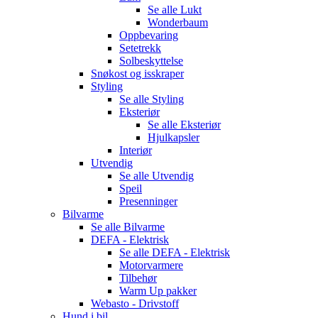
Se alle
Lukt
Wonderbaum
Oppbevaring
Setetrekk
Solbeskyttelse
Snøkost og isskraper
Styling
Se alle
Styling
Eksteriør
Se alle
Eksteriør
Hjulkapsler
Interiør
Utvendig
Se alle
Utvendig
Speil
Presenninger
Bilvarme
Se alle
Bilvarme
DEFA - Elektrisk
Se alle
DEFA - Elektrisk
Motorvarmere
Tilbehør
Warm Up pakker
Webasto - Drivstoff
Hund i bil