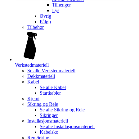
Tilhenger
Lys
Øvrig
Påløp
Tilbehør
Verkstedmateriell
Se alle
Verkstedmateriell
Dekkmateriell
Kabel
Se alle
Kabel
Startkabler
Kjemi
Sikring og Rele
Se alle
Sikring og Rele
Sikringer
Installasjonsmateriell
Se alle
Installasjonsmateriell
Kabelsko
Rengjøring