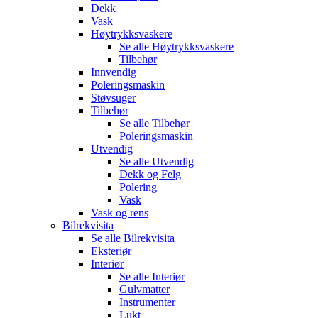
Dekk
Vask
Høytrykksvaskere
Se alle
Høytrykksvaskere
Tilbehør
Innvendig
Poleringsmaskin
Støvsuger
Tilbehør
Se alle
Tilbehør
Poleringsmaskin
Utvendig
Se alle
Utvendig
Dekk og Felg
Polering
Vask
Vask og rens
Bilrekvisita
Se alle
Bilrekvisita
Eksteriør
Interiør
Se alle
Interiør
Gulvmatter
Instrumenter
Lukt