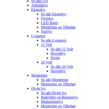
Se alle
Lys
Arbeidslys
Ekstralys
Se alle
Ekstralys
Fjernlys
LED Barer
Montering og Tilbehør
Nærlys
Lyspærer
Se alle
Lyspærer
12 Volt
Se alle
12 Volt
Hovedlys
Øvrig
24 Volt
Se alle
24 Volt
Hovedlys
Montering
Se alle
Montering
Montering og Tilbehør
Øvrig lys
Se alle
Øvrig lys
Baklykter og Bremselys
Markeringslys
Montering og Tilbehør