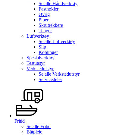
Se alle
Håndverktøy
Fastnøkler
Øvrig
Piper
Skrutrekkere
Tenger
Luftverktøy
Se alle
Luftverktøy
Slip
Koblinger
Spesialverktøy
Testutstyr
Verkstedutstyr
Se alle
Verkstedutstyr
Servicedeler
Fritid
Se alle
Fritid
Båtpleie