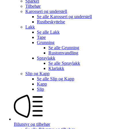
Sparkel
Tilbehør
Karosseri og understell
Se alle
Karosseri og understell
Rustbeskyttelse
Lakk
Se alle
Lakk
Tape
Grunning
Se alle
Grunning
Rustomvandling
Spraylakk
Se alle
Spraylakk
Klarlakk
Slip og Kapp
Se alle
Slip og Kapp
Kapp
Slip
Bilutstyr og tilbehør