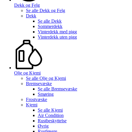
Dekk og Felg
Se alle
Dekk og Felg
Dekk
Se alle
Dekk
Sommerdekk
Vinterdekk med pigg
Vinterdekk uten pigg
Olje og Kjemi
Se alle
Olje og Kjemi
Bremsevæske
Se alle
Bremsevæske
Smøring
Frostvæske
Kjemi
Se alle
Kjemi
Air Condition
Rustbeskyttelse
Øvrig
Rustløsere