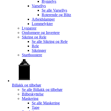
Ryggelys
Varsellys
Se alle
Varsellys
Roterende og Blitz
Arbeidslamper
Lommelykter
Lyspærer
Omformere og Invertere
Sikring og Rele
Se alle
Sikring og Rele
Rele
Sikringer
Startboostere
Billakk og tilbehør
Se alle
Billakk og tilbehør
Bilbeskyttelse
Maskering
Se alle
Maskering
Tape