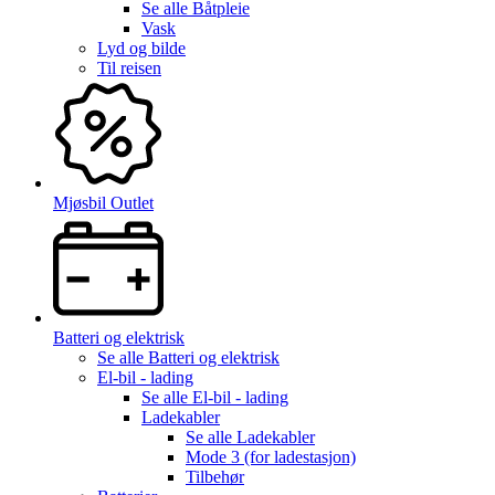
Se alle
Båtpleie
Vask
Lyd og bilde
Til reisen
Mjøsbil Outlet
Batteri og elektrisk
Se alle
Batteri og elektrisk
El-bil - lading
Se alle
El-bil - lading
Ladekabler
Se alle
Ladekabler
Mode 3 (for ladestasjon)
Tilbehør