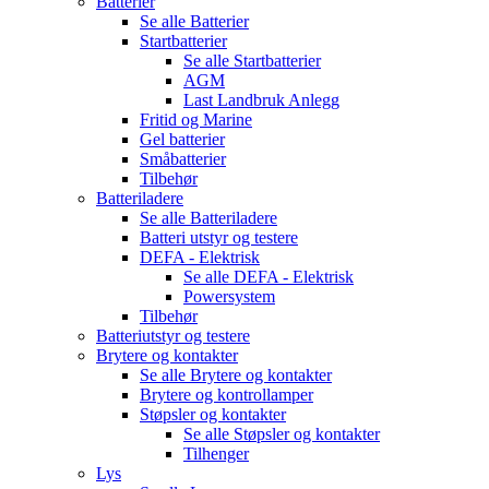
Batterier
Se alle
Batterier
Startbatterier
Se alle
Startbatterier
AGM
Last Landbruk Anlegg
Fritid og Marine
Gel batterier
Småbatterier
Tilbehør
Batteriladere
Se alle
Batteriladere
Batteri utstyr og testere
DEFA - Elektrisk
Se alle
DEFA - Elektrisk
Powersystem
Tilbehør
Batteriutstyr og testere
Brytere og kontakter
Se alle
Brytere og kontakter
Brytere og kontrollamper
Støpsler og kontakter
Se alle
Støpsler og kontakter
Tilhenger
Lys