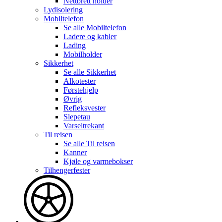
Nettbrett holder
Lydisolering
Mobiltelefon
Se alle
Mobiltelefon
Ladere og kabler
Lading
Mobilholder
Sikkerhet
Se alle
Sikkerhet
Alkotester
Førstehjelp
Øvrig
Refleksvester
Slepetau
Varseltrekant
Til reisen
Se alle
Til reisen
Kanner
Kjøle og varmebokser
Tilhengerfester