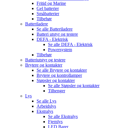
Fritid og Marine
Gel batterier
Småbatterier
Tilbehør
Batteriladere
Se alle
Batteriladere
Batteri utstyr og testere
DEFA - Elektrisk
Se alle
DEFA - Elektrisk
Powersystem
Tilbehør
Batteriutstyr og testere
Brytere og kontakter
Se alle
Brytere og kontakter
Brytere og kontrollamper
Støpsler og kontakter
Se alle
Støpsler og kontakter
Tilhenger
Lys
Se alle
Lys
Arbeidslys
Ekstralys
Se alle
Ekstralys
Fjernlys
LED Barer