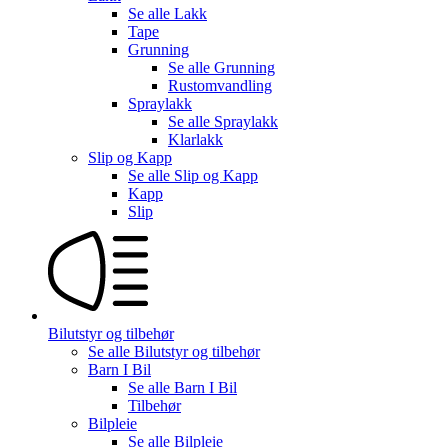
Se alle
Lakk
Tape
Grunning
Se alle
Grunning
Rustomvandling
Spraylakk
Se alle
Spraylakk
Klarlakk
Slip og Kapp
Se alle
Slip og Kapp
Kapp
Slip
Bilutstyr og tilbehør
Se alle
Bilutstyr og tilbehør
Barn I Bil
Se alle
Barn I Bil
Tilbehør
Bilpleie
Se alle
Bilpleie