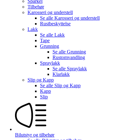
Sparkel
Tilbehør
Karosseri og understell
Se alle
Karosseri og understell
Rustbeskyttelse
Lakk
Se alle
Lakk
Tape
Grunning
Se alle
Grunning
Rustomvandling
Spraylakk
Se alle
Spraylakk
Klarlakk
Slip og Kapp
Se alle
Slip og Kapp
Kapp
Slip
Bilutstyr og tilbehør