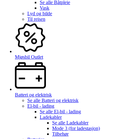
Se alle
Båtpleie
Vask
Lyd og bilde
Til reisen
Mjøsbil Outlet
Batteri og elektrisk
Se alle
Batteri og elektrisk
El-bil - lading
Se alle
El-bil - lading
Ladekabler
Se alle
Ladekabler
Mode 3 (for ladestasjon)
Tilbehør