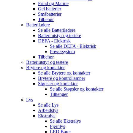
Fritid og Marine
Gel batterier
Småbatterier
Tilbehør
Batteriladere
Se alle
Batteriladere
Batteri utstyr og testere
DEFA - Elektrisk
Se alle
DEFA - Elektrisk
Powersystem
Tilbehør
Batteriutstyr og testere
Brytere og kontakter
Se alle
Brytere og kontakter
Brytere og kontrollamper
Støpsler og kontakter
Se alle
Støpsler og kontakter
Tilhenger
Lys
Se alle
Lys
Arbeidslys
Ekstralys
Se alle
Ekstralys
Fjernlys
LED Barer