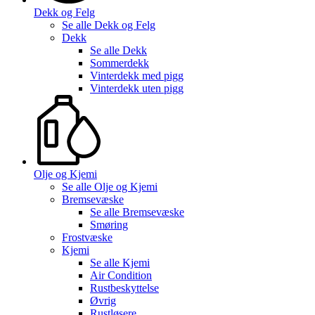
Dekk og Felg
Se alle
Dekk og Felg
Dekk
Se alle
Dekk
Sommerdekk
Vinterdekk med pigg
Vinterdekk uten pigg
Olje og Kjemi
Se alle
Olje og Kjemi
Bremsevæske
Se alle
Bremsevæske
Smøring
Frostvæske
Kjemi
Se alle
Kjemi
Air Condition
Rustbeskyttelse
Øvrig
Rustløsere