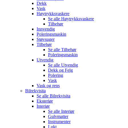
Dekk
Vask
Høytrykksvaskere
Se alle
Høytrykksvaskere
Tilbehør
Innvendig
Poleringsmaskin
Støvsuger
Tilbehør
Se alle
Tilbehør
Poleringsmaskin
Utvendig
Se alle
Utvendig
Dekk og Felg
Polering
Vask
Vask og rens
Bilrekvisita
Se alle
Bilrekvisita
Eksteriør
Interiør
Se alle
Interiør
Gulvmatter
Instrumenter
Lukt