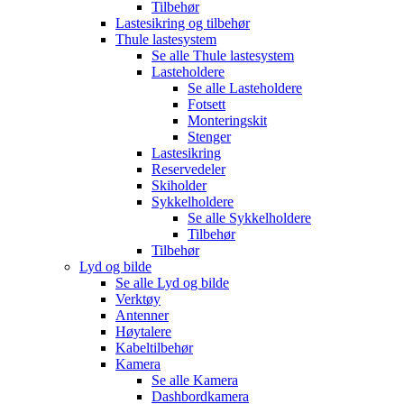
Tilbehør
Lastesikring og tilbehør
Thule lastesystem
Se alle
Thule lastesystem
Lasteholdere
Se alle
Lasteholdere
Fotsett
Monteringskit
Stenger
Lastesikring
Reservedeler
Skiholder
Sykkelholdere
Se alle
Sykkelholdere
Tilbehør
Tilbehør
Lyd og bilde
Se alle
Lyd og bilde
Verktøy
Antenner
Høytalere
Kabeltilbehør
Kamera
Se alle
Kamera
Dashbordkamera