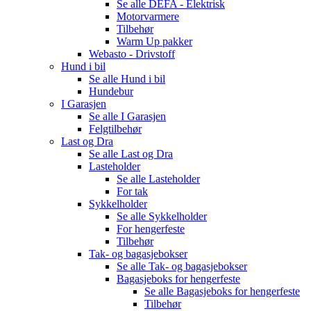
Se alle
DEFA - Elektrisk
Motorvarmere
Tilbehør
Warm Up pakker
Webasto - Drivstoff
Hund i bil
Se alle
Hund i bil
Hundebur
I Garasjen
Se alle
I Garasjen
Felgtilbehør
Last og Dra
Se alle
Last og Dra
Lasteholder
Se alle
Lasteholder
For tak
Sykkelholder
Se alle
Sykkelholder
For hengerfeste
Tilbehør
Tak- og bagasjebokser
Se alle
Tak- og bagasjebokser
Bagasjeboks for hengerfeste
Se alle
Bagasjeboks for hengerfeste
Tilbehør