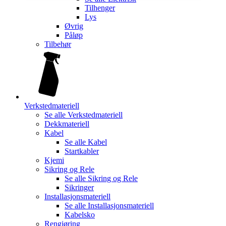
Tilhenger
Lys
Øvrig
Påløp
Tilbehør
Verkstedmateriell
Se alle
Verkstedmateriell
Dekkmateriell
Kabel
Se alle
Kabel
Startkabler
Kjemi
Sikring og Rele
Se alle
Sikring og Rele
Sikringer
Installasjonsmateriell
Se alle
Installasjonsmateriell
Kabelsko
Rengjøring