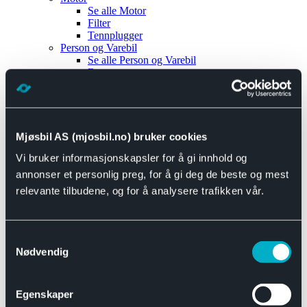
Se alle
Motor
Filter
Tennplugger
Person og Varebil
Se alle
Person og Varebil
Brems
Elektrisk
Bremser
Motor og drivverk
Universal
Se alle
Universal
Mjøsbil AS (mjosbil.no) bruker cookies
Bremsedeler
Vi bruker informasjonskapsler for å gi innhold og
Se alle
Bremsedeler
Bremsenippler
annonser et personlig preg, for å gi deg de beste og mest
Drivline og motor
relevante tilbudene, og for å analysere trafikken vår.
Se alle
Drivline og motor
Bensinpumpe
Eksosanlegg
Se alle
Eksosanlegg
Samtykkevalg
Reparasjonsmateriell
Nødvendig
Eksteriør
Se alle
Eksteriør
Horn og Tuter
Egenskaper
Speil
Interiør