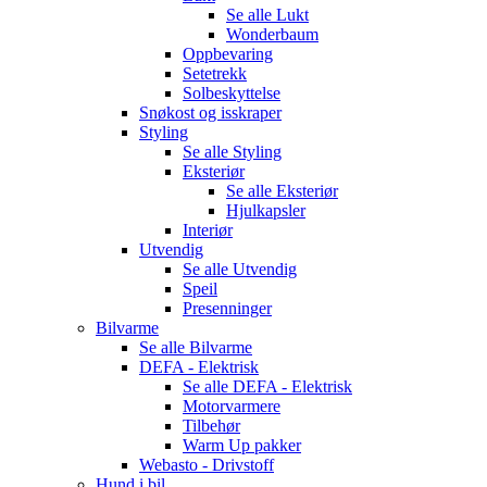
Se alle
Lukt
Wonderbaum
Oppbevaring
Setetrekk
Solbeskyttelse
Snøkost og isskraper
Styling
Se alle
Styling
Eksteriør
Se alle
Eksteriør
Hjulkapsler
Interiør
Utvendig
Se alle
Utvendig
Speil
Presenninger
Bilvarme
Se alle
Bilvarme
DEFA - Elektrisk
Se alle
DEFA - Elektrisk
Motorvarmere
Tilbehør
Warm Up pakker
Webasto - Drivstoff
Hund i bil