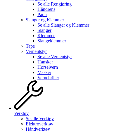
Se alle
Rengjøring
Håndrens
Papir
Slanger og Klemmer
Se alle
Slanger og Klemmer
Slanger
Klemmer
Slangeklemmer
Tape
Verneutstyr
Se alle
Verneutstyr
Hansker
Hørselvern
Masker
Vernebriller
Verktøy
Se alle
Verktøy
Elektroverktøy
Håndverktøy