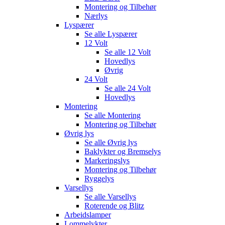
Montering og Tilbehør
Nærlys
Lyspærer
Se alle
Lyspærer
12 Volt
Se alle
12 Volt
Hovedlys
Øvrig
24 Volt
Se alle
24 Volt
Hovedlys
Montering
Se alle
Montering
Montering og Tilbehør
Øvrig lys
Se alle
Øvrig lys
Baklykter og Bremselys
Markeringslys
Montering og Tilbehør
Ryggelys
Varsellys
Se alle
Varsellys
Roterende og Blitz
Arbeidslamper
Lommelykter