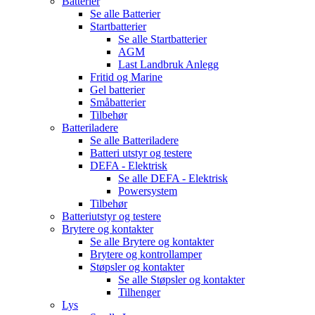
Batterier
Se alle
Batterier
Startbatterier
Se alle
Startbatterier
AGM
Last Landbruk Anlegg
Fritid og Marine
Gel batterier
Småbatterier
Tilbehør
Batteriladere
Se alle
Batteriladere
Batteri utstyr og testere
DEFA - Elektrisk
Se alle
DEFA - Elektrisk
Powersystem
Tilbehør
Batteriutstyr og testere
Brytere og kontakter
Se alle
Brytere og kontakter
Brytere og kontrollamper
Støpsler og kontakter
Se alle
Støpsler og kontakter
Tilhenger
Lys