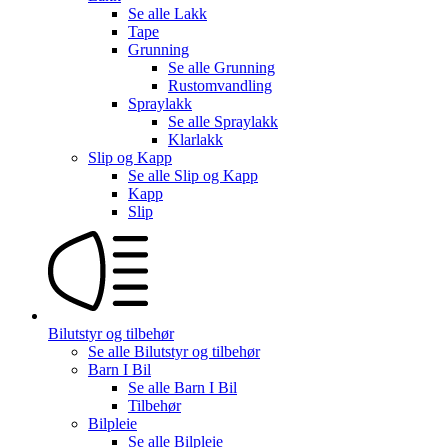
Se alle
Lakk
Tape
Grunning
Se alle
Grunning
Rustomvandling
Spraylakk
Se alle
Spraylakk
Klarlakk
Slip og Kapp
Se alle
Slip og Kapp
Kapp
Slip
Bilutstyr og tilbehør
Se alle
Bilutstyr og tilbehør
Barn I Bil
Se alle
Barn I Bil
Tilbehør
Bilpleie
Se alle
Bilpleie