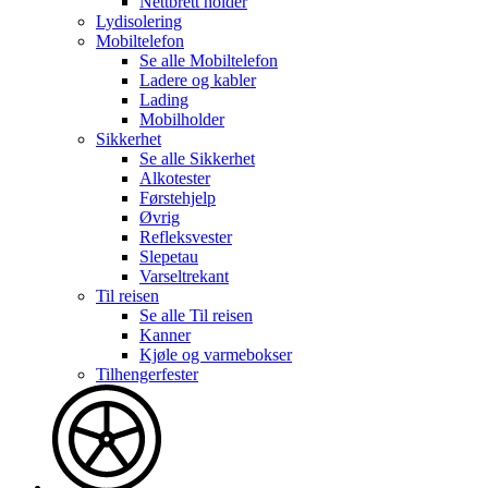
Nettbrett holder
Lydisolering
Mobiltelefon
Se alle
Mobiltelefon
Ladere og kabler
Lading
Mobilholder
Sikkerhet
Se alle
Sikkerhet
Alkotester
Førstehjelp
Øvrig
Refleksvester
Slepetau
Varseltrekant
Til reisen
Se alle
Til reisen
Kanner
Kjøle og varmebokser
Tilhengerfester