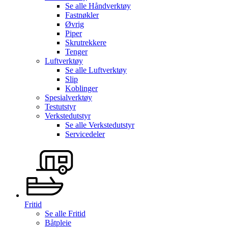
Se alle
Håndverktøy
Fastnøkler
Øvrig
Piper
Skrutrekkere
Tenger
Luftverktøy
Se alle
Luftverktøy
Slip
Koblinger
Spesialverktøy
Testutstyr
Verkstedutstyr
Se alle
Verkstedutstyr
Servicedeler
Fritid
Se alle
Fritid
Båtpleie