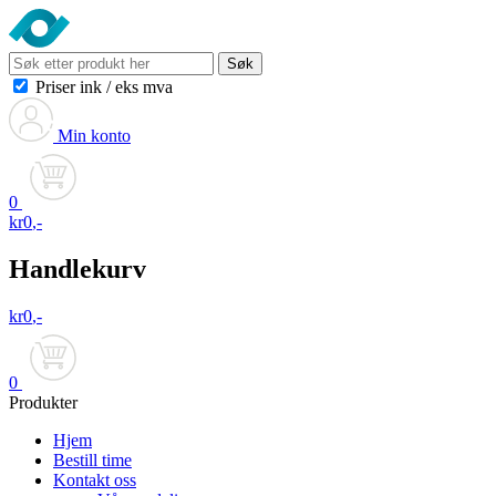
Søk
Priser ink
/
eks mva
Min konto
0
kr
0
,-
Handlekurv
kr
0
,-
0
Produkter
Hjem
Bestill time
Kontakt oss