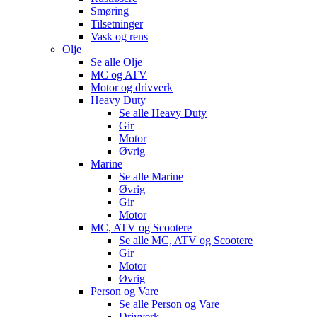
Smøring
Tilsetninger
Vask og rens
Olje
Se alle
Olje
MC og ATV
Motor og drivverk
Heavy Duty
Se alle
Heavy Duty
Gir
Motor
Øvrig
Marine
Se alle
Marine
Øvrig
Gir
Motor
MC, ATV og Scootere
Se alle
MC, ATV og Scootere
Gir
Motor
Øvrig
Person og Vare
Se alle
Person og Vare
Drivverk