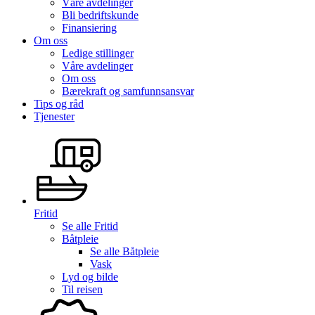
Våre avdelinger
Bli bedriftskunde
Finansiering
Om oss
Ledige stillinger
Våre avdelinger
Om oss
Bærekraft og samfunnsansvar
Tips og råd
Tjenester
Fritid
Se alle
Fritid
Båtpleie
Se alle
Båtpleie
Vask
Lyd og bilde
Til reisen