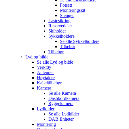
Fotsett
Monteringskit
Stenger
Lastesikring
Reservedeler
Skiholder
Sykkelholdere
Se alle
Sykkelholdere
Tilbehør
Tilbehør
Lyd og bilde
Se alle
Lyd og bilde
Verktøy
Antenner
Høytalere
Kabeltilbehør
Kamera
Se alle
Kamera
Dashbordkamera
Ryggekamera
Lydkilder
Se alle
Lydkilder
DAB Enheter
Montering