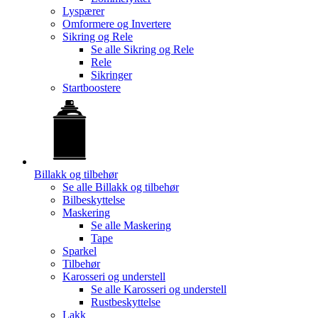
Lyspærer
Omformere og Invertere
Sikring og Rele
Se alle
Sikring og Rele
Rele
Sikringer
Startboostere
Billakk og tilbehør
Se alle
Billakk og tilbehør
Bilbeskyttelse
Maskering
Se alle
Maskering
Tape
Sparkel
Tilbehør
Karosseri og understell
Se alle
Karosseri og understell
Rustbeskyttelse
Lakk