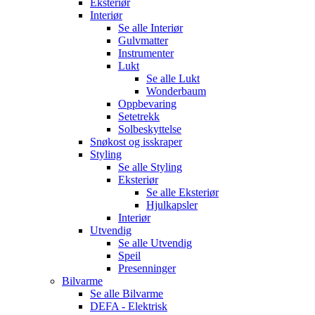
Eksteriør
Interiør
Se alle
Interiør
Gulvmatter
Instrumenter
Lukt
Se alle
Lukt
Wonderbaum
Oppbevaring
Setetrekk
Solbeskyttelse
Snøkost og isskraper
Styling
Se alle
Styling
Eksteriør
Se alle
Eksteriør
Hjulkapsler
Interiør
Utvendig
Se alle
Utvendig
Speil
Presenninger
Bilvarme
Se alle
Bilvarme
DEFA - Elektrisk