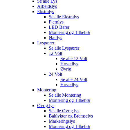
Se alle
Lys
Arbeidslys
Ekstralys
Se alle
Ekstralys
Fjernlys
LED Barer
Montering og Tilbehør
Nærlys
Lyspærer
Se alle
Lyspærer
12 Volt
Se alle
12 Volt
Hovedlys
Øvrig
24 Volt
Se alle
24 Volt
Hovedlys
Montering
Se alle
Montering
Montering og Tilbehør
Øvrig lys
Se alle
Øvrig lys
Baklykter og Bremselys
Markeringslys
Montering og Tilbehør