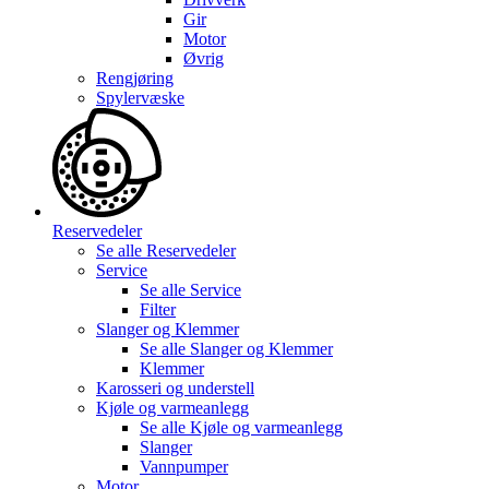
Gir
Motor
Øvrig
Rengjøring
Spylervæske
Reservedeler
Se alle
Reservedeler
Service
Se alle
Service
Filter
Slanger og Klemmer
Se alle
Slanger og Klemmer
Klemmer
Karosseri og understell
Kjøle og varmeanlegg
Se alle
Kjøle og varmeanlegg
Slanger
Vannpumper
Motor