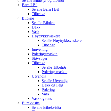
Se alle
Bilutstyr og tilbehør
Barn I Bil
Se alle
Barn I Bil
Tilbehør
Bilpleie
Se alle
Bilpleie
Dekk
Vask
Høytrykksvaskere
Se alle
Høytrykksvaskere
Tilbehør
Innvendig
Poleringsmaskin
Støvsuger
Tilbehør
Se alle
Tilbehør
Poleringsmaskin
Utvendig
Se alle
Utvendig
Dekk og Felg
Polering
Vask
Vask og rens
Bilrekvisita
Se alle
Bilrekvisita