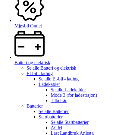
Mjøsbil Outlet
Batteri og elektrisk
Se alle
Batteri og elektrisk
El-bil - lading
Se alle
El-bil - lading
Ladekabler
Se alle
Ladekabler
Mode 3 (for ladestasjon)
Tilbehør
Batterier
Se alle
Batterier
Startbatterier
Se alle
Startbatterier
AGM
Last Landbruk Anlegg