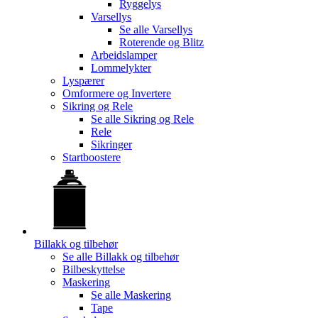
Ryggelys
Varsellys
Se alle
Varsellys
Roterende og Blitz
Arbeidslamper
Lommelykter
Lyspærer
Omformere og Invertere
Sikring og Rele
Se alle
Sikring og Rele
Rele
Sikringer
Startboostere
Billakk og tilbehør
Se alle
Billakk og tilbehør
Bilbeskyttelse
Maskering
Se alle
Maskering
Tape