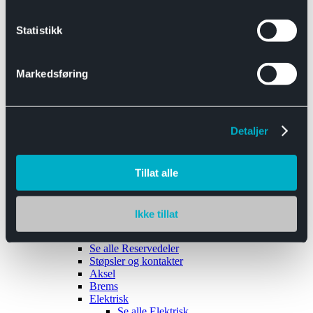
Se alle
Interiør
Sikkerhetsbelte
Statistikk
Tanklokk
Vindusviskere
Markedsføring
Detaljer
Tilhengere
Se alle
Tilhengere
Biltransport
Tillat alle
Maskinhenger
Yrkeshenger
Båthengere
Skaphengere
Ikke tillat
Varehengere
Reservedeler
Se alle
Reservedeler
Støpsler og kontakter
Aksel
Brems
Elektrisk
Se alle
Elektrisk