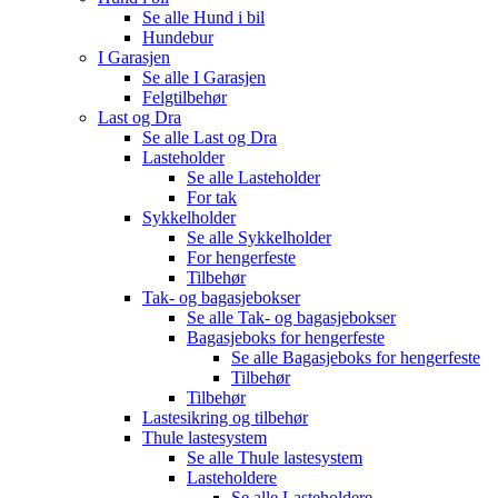
Se alle
Hund i bil
Hundebur
I Garasjen
Se alle
I Garasjen
Felgtilbehør
Last og Dra
Se alle
Last og Dra
Lasteholder
Se alle
Lasteholder
For tak
Sykkelholder
Se alle
Sykkelholder
For hengerfeste
Tilbehør
Tak- og bagasjebokser
Se alle
Tak- og bagasjebokser
Bagasjeboks for hengerfeste
Se alle
Bagasjeboks for hengerfeste
Tilbehør
Tilbehør
Lastesikring og tilbehør
Thule lastesystem
Se alle
Thule lastesystem
Lasteholdere
Se alle
Lasteholdere