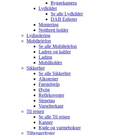
Ryggekamera
Lydkilder
Se alle
Lydkilder
DAB Enheter
Montering
Nettbrett holder
Lydisolering
Mobiltelefon
Se alle
Mobiltelefon
Ladere og kabler
Lading
Mobilholder
Sikkerhet
Se alle
Sikkerhet
Alkotester
Førstehjelp
Øvrig
Refleksvester
Slepetau
Varseltrekant
Til reisen
Se alle
Til reisen
Kanner
Kjøle og varmebokser
Tilhengerfester