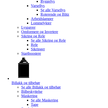
Ryggelys
Varsellys
Se alle
Varsellys
Roterende og Blitz
Arbeidslamper
Lommelykter
Lyspærer
Omformere og Invertere
Sikring og Rele
Se alle
Sikring og Rele
Rele
Sikringer
Startboostere
Billakk og tilbehør
Se alle
Billakk og tilbehør
Bilbeskyttelse
Maskering
Se alle
Maskering
Tape