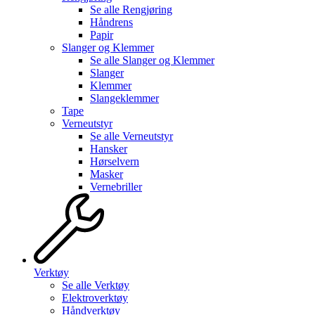
Se alle
Rengjøring
Håndrens
Papir
Slanger og Klemmer
Se alle
Slanger og Klemmer
Slanger
Klemmer
Slangeklemmer
Tape
Verneutstyr
Se alle
Verneutstyr
Hansker
Hørselvern
Masker
Vernebriller
Verktøy
Se alle
Verktøy
Elektroverktøy
Håndverktøy