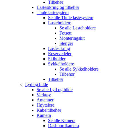
Tilbehør
Lastesikring og tilbehør
Thule lastesystem
Se alle
Thule lastesystem
Lasteholdere
Se alle
Lasteholdere
Fotsett
Monteringskit
Stenger
Lastesikring
Reservedeler
Skiholder
Sykkelholdere
Se alle
Sykkelholdere
Tilbehør
Tilbehør
Lyd og bilde
Se alle
Lyd og bilde
Verktøy
Antenner
Høytalere
Kabeltilbehør
Kamera
Se alle
Kamera
Dashbordkamera