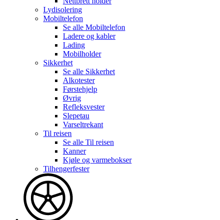
Nettbrett holder
Lydisolering
Mobiltelefon
Se alle
Mobiltelefon
Ladere og kabler
Lading
Mobilholder
Sikkerhet
Se alle
Sikkerhet
Alkotester
Førstehjelp
Øvrig
Refleksvester
Slepetau
Varseltrekant
Til reisen
Se alle
Til reisen
Kanner
Kjøle og varmebokser
Tilhengerfester