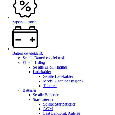
Mjøsbil Outlet
Batteri og elektrisk
Se alle
Batteri og elektrisk
El-bil - lading
Se alle
El-bil - lading
Ladekabler
Se alle
Ladekabler
Mode 3 (for ladestasjon)
Tilbehør
Batterier
Se alle
Batterier
Startbatterier
Se alle
Startbatterier
AGM
Last Landbruk Anlegg