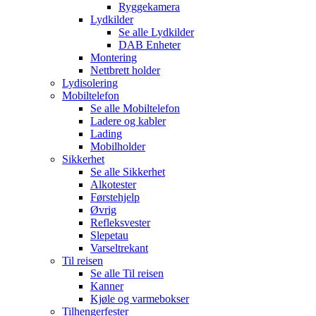
Ryggekamera
Lydkilder
Se alle
Lydkilder
DAB Enheter
Montering
Nettbrett holder
Lydisolering
Mobiltelefon
Se alle
Mobiltelefon
Ladere og kabler
Lading
Mobilholder
Sikkerhet
Se alle
Sikkerhet
Alkotester
Førstehjelp
Øvrig
Refleksvester
Slepetau
Varseltrekant
Til reisen
Se alle
Til reisen
Kanner
Kjøle og varmebokser
Tilhengerfester