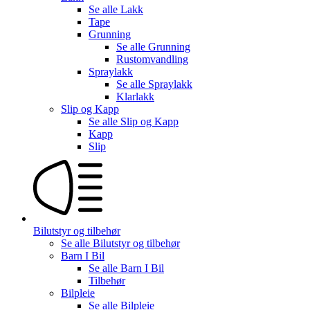
Se alle
Lakk
Tape
Grunning
Se alle
Grunning
Rustomvandling
Spraylakk
Se alle
Spraylakk
Klarlakk
Slip og Kapp
Se alle
Slip og Kapp
Kapp
Slip
Bilutstyr og tilbehør
Se alle
Bilutstyr og tilbehør
Barn I Bil
Se alle
Barn I Bil
Tilbehør
Bilpleie
Se alle
Bilpleie