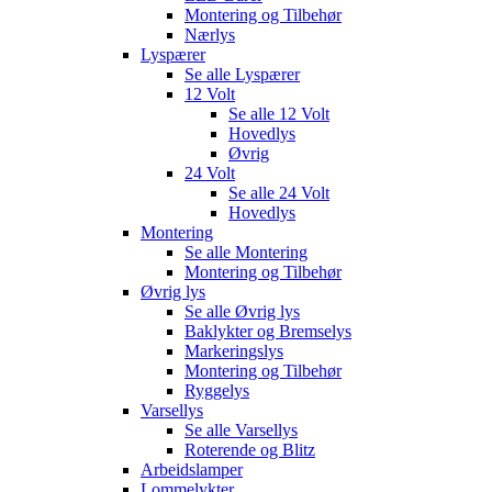
Montering og Tilbehør
Nærlys
Lyspærer
Se alle
Lyspærer
12 Volt
Se alle
12 Volt
Hovedlys
Øvrig
24 Volt
Se alle
24 Volt
Hovedlys
Montering
Se alle
Montering
Montering og Tilbehør
Øvrig lys
Se alle
Øvrig lys
Baklykter og Bremselys
Markeringslys
Montering og Tilbehør
Ryggelys
Varsellys
Se alle
Varsellys
Roterende og Blitz
Arbeidslamper
Lommelykter