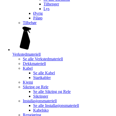
Tilhenger
Lys
Øvrig
Påløp
Tilbehør
Verkstedmateriell
Se alle
Verkstedmateriell
Dekkmateriell
Kabel
Se alle
Kabel
Startkabler
Kjemi
Sikring og Rele
Se alle
Sikring og Rele
Sikringer
Installasjonsmateriell
Se alle
Installasjonsmateriell
Kabelsko
Rengjøring