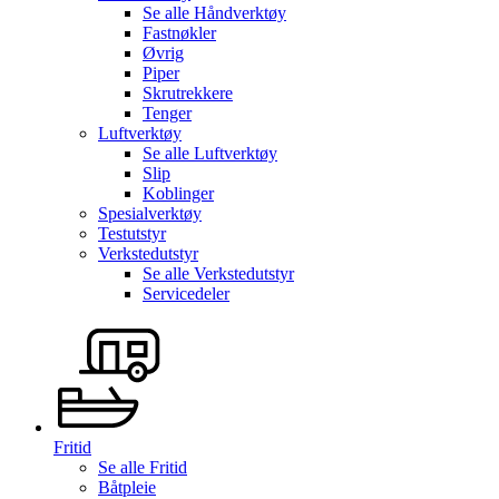
Se alle
Håndverktøy
Fastnøkler
Øvrig
Piper
Skrutrekkere
Tenger
Luftverktøy
Se alle
Luftverktøy
Slip
Koblinger
Spesialverktøy
Testutstyr
Verkstedutstyr
Se alle
Verkstedutstyr
Servicedeler
Fritid
Se alle
Fritid
Båtpleie