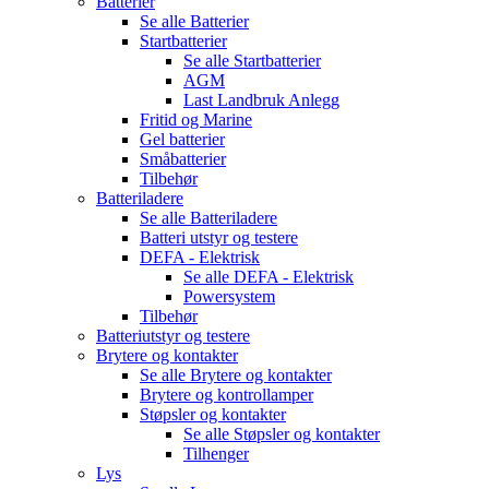
Batterier
Se alle
Batterier
Startbatterier
Se alle
Startbatterier
AGM
Last Landbruk Anlegg
Fritid og Marine
Gel batterier
Småbatterier
Tilbehør
Batteriladere
Se alle
Batteriladere
Batteri utstyr og testere
DEFA - Elektrisk
Se alle
DEFA - Elektrisk
Powersystem
Tilbehør
Batteriutstyr og testere
Brytere og kontakter
Se alle
Brytere og kontakter
Brytere og kontrollamper
Støpsler og kontakter
Se alle
Støpsler og kontakter
Tilhenger
Lys