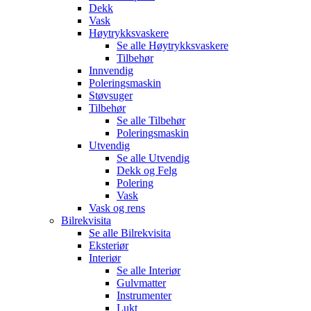
Dekk
Vask
Høytrykksvaskere
Se alle
Høytrykksvaskere
Tilbehør
Innvendig
Poleringsmaskin
Støvsuger
Tilbehør
Se alle
Tilbehør
Poleringsmaskin
Utvendig
Se alle
Utvendig
Dekk og Felg
Polering
Vask
Vask og rens
Bilrekvisita
Se alle
Bilrekvisita
Eksteriør
Interiør
Se alle
Interiør
Gulvmatter
Instrumenter
Lukt