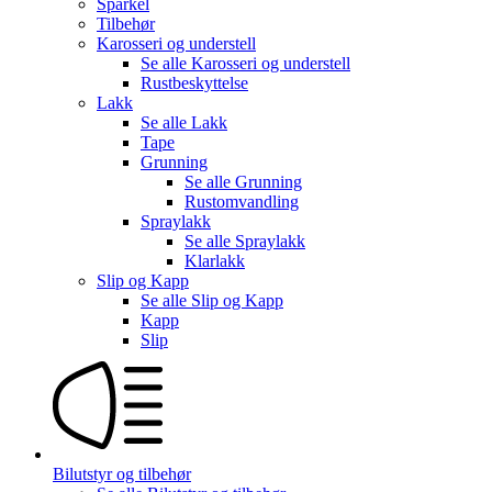
Sparkel
Tilbehør
Karosseri og understell
Se alle
Karosseri og understell
Rustbeskyttelse
Lakk
Se alle
Lakk
Tape
Grunning
Se alle
Grunning
Rustomvandling
Spraylakk
Se alle
Spraylakk
Klarlakk
Slip og Kapp
Se alle
Slip og Kapp
Kapp
Slip
Bilutstyr og tilbehør