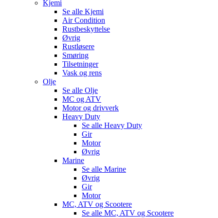
Kjemi
Se alle
Kjemi
Air Condition
Rustbeskyttelse
Øvrig
Rustløsere
Smøring
Tilsetninger
Vask og rens
Olje
Se alle
Olje
MC og ATV
Motor og drivverk
Heavy Duty
Se alle
Heavy Duty
Gir
Motor
Øvrig
Marine
Se alle
Marine
Øvrig
Gir
Motor
MC, ATV og Scootere
Se alle
MC, ATV og Scootere