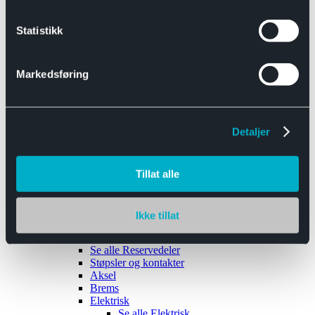
Se alle
Interiør
Sikkerhetsbelte
Statistikk
Tanklokk
Vindusviskere
Markedsføring
Detaljer
Tilhengere
Se alle
Tilhengere
Biltransport
Tillat alle
Maskinhenger
Yrkeshenger
Båthengere
Skaphengere
Ikke tillat
Varehengere
Reservedeler
Se alle
Reservedeler
Støpsler og kontakter
Aksel
Brems
Elektrisk
Se alle
Elektrisk