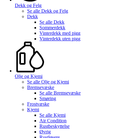
Dekk og Felg
Se alle
Dekk og Felg
Dekk
Se alle
Dekk
Sommerdekk
Vinterdekk med pigg
Vinterdekk uten pigg
Olje og Kjemi
Se alle
Olje og Kjemi
Bremsevæske
Se alle
Bremsevæske
Smøring
Frostvæske
Kjemi
Se alle
Kjemi
Air Condition
Rustbeskyttelse
Øvrig
Rustløsere