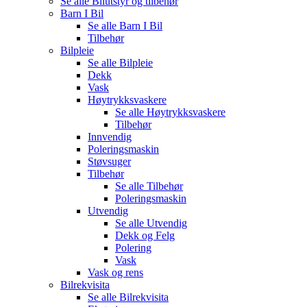
Se alle
Bilutstyr og tilbehør
Barn I Bil
Se alle
Barn I Bil
Tilbehør
Bilpleie
Se alle
Bilpleie
Dekk
Vask
Høytrykksvaskere
Se alle
Høytrykksvaskere
Tilbehør
Innvendig
Poleringsmaskin
Støvsuger
Tilbehør
Se alle
Tilbehør
Poleringsmaskin
Utvendig
Se alle
Utvendig
Dekk og Felg
Polering
Vask
Vask og rens
Bilrekvisita
Se alle
Bilrekvisita