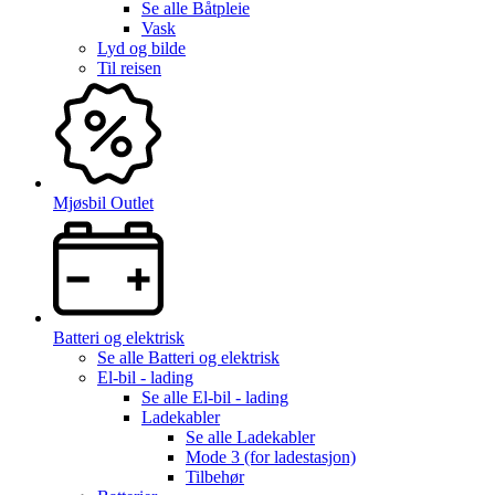
Se alle
Båtpleie
Vask
Lyd og bilde
Til reisen
Mjøsbil Outlet
Batteri og elektrisk
Se alle
Batteri og elektrisk
El-bil - lading
Se alle
El-bil - lading
Ladekabler
Se alle
Ladekabler
Mode 3 (for ladestasjon)
Tilbehør