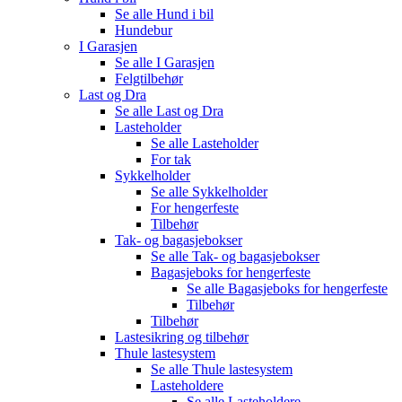
Se alle
Hund i bil
Hundebur
I Garasjen
Se alle
I Garasjen
Felgtilbehør
Last og Dra
Se alle
Last og Dra
Lasteholder
Se alle
Lasteholder
For tak
Sykkelholder
Se alle
Sykkelholder
For hengerfeste
Tilbehør
Tak- og bagasjebokser
Se alle
Tak- og bagasjebokser
Bagasjeboks for hengerfeste
Se alle
Bagasjeboks for hengerfeste
Tilbehør
Tilbehør
Lastesikring og tilbehør
Thule lastesystem
Se alle
Thule lastesystem
Lasteholdere
Se alle
Lasteholdere