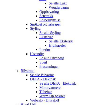
Se alle
Lukt
Wonderbaum
Oppbevaring
Setetrekk
Solbeskyttelse
Snøkost og isskraper
Styling
Se alle
Styling
Eksteriør
Se alle
Eksteriør
Hjulkapsler
Interiør
Utvendig
Se alle
Utvendig
Speil
Presenninger
Bilvarme
Se alle
Bilvarme
DEFA - Elektrisk
Se alle
DEFA - Elektrisk
Motorvarmere
Tilbehør
Warm Up pakker
Webasto - Drivstoff
Hund i bil