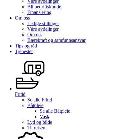
Våre avdelinger
Bli bedriftskunde
Finansiering
Om oss
Ledige stillinger
Våre avdelinger
Om oss
Bærekraft og samfunnsansvar
Tips og råd
Tjenester
Fritid
Se alle
Fritid
Båtpleie
Se alle
Båtpleie
Vask
Lyd og bilde
Til reisen