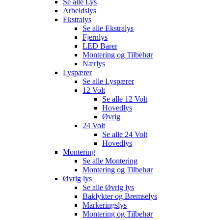
Se alle
Lys
Arbeidslys
Ekstralys
Se alle
Ekstralys
Fjernlys
LED Barer
Montering og Tilbehør
Nærlys
Lyspærer
Se alle
Lyspærer
12 Volt
Se alle
12 Volt
Hovedlys
Øvrig
24 Volt
Se alle
24 Volt
Hovedlys
Montering
Se alle
Montering
Montering og Tilbehør
Øvrig lys
Se alle
Øvrig lys
Baklykter og Bremselys
Markeringslys
Montering og Tilbehør