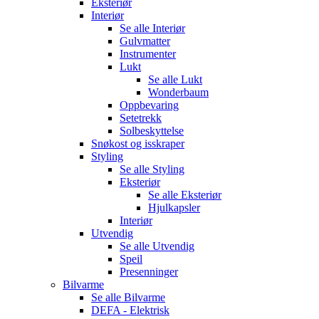
Eksteriør
Interiør
Se alle
Interiør
Gulvmatter
Instrumenter
Lukt
Se alle
Lukt
Wonderbaum
Oppbevaring
Setetrekk
Solbeskyttelse
Snøkost og isskraper
Styling
Se alle
Styling
Eksteriør
Se alle
Eksteriør
Hjulkapsler
Interiør
Utvendig
Se alle
Utvendig
Speil
Presenninger
Bilvarme
Se alle
Bilvarme
DEFA - Elektrisk