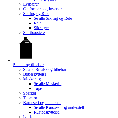
Lyspærer
Omformere og Invertere
Sikring og Rele
Se alle
Sikring og Rele
Rele
Sikringer
Startboostere
Billakk og tilbehør
Se alle
Billakk og tilbehør
Bilbeskyttelse
Maskering
Se alle
Maskering
Tape
Sparkel
Tilbehør
Karosseri og understell
Se alle
Karosseri og understell
Rustbeskyttelse
Lakk