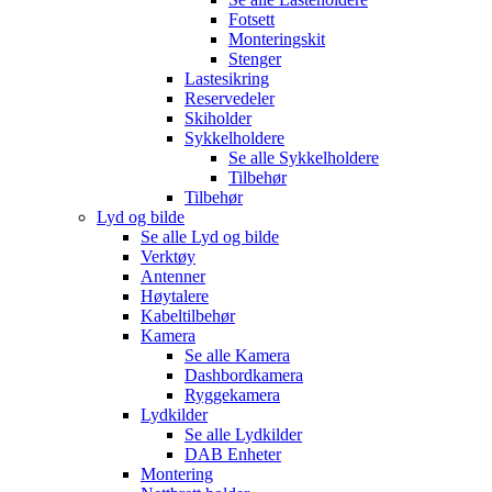
Fotsett
Monteringskit
Stenger
Lastesikring
Reservedeler
Skiholder
Sykkelholdere
Se alle
Sykkelholdere
Tilbehør
Tilbehør
Lyd og bilde
Se alle
Lyd og bilde
Verktøy
Antenner
Høytalere
Kabeltilbehør
Kamera
Se alle
Kamera
Dashbordkamera
Ryggekamera
Lydkilder
Se alle
Lydkilder
DAB Enheter
Montering