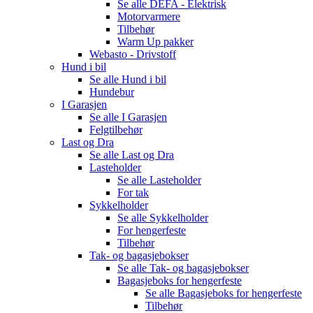
Se alle
DEFA - Elektrisk
Motorvarmere
Tilbehør
Warm Up pakker
Webasto - Drivstoff
Hund i bil
Se alle
Hund i bil
Hundebur
I Garasjen
Se alle
I Garasjen
Felgtilbehør
Last og Dra
Se alle
Last og Dra
Lasteholder
Se alle
Lasteholder
For tak
Sykkelholder
Se alle
Sykkelholder
For hengerfeste
Tilbehør
Tak- og bagasjebokser
Se alle
Tak- og bagasjebokser
Bagasjeboks for hengerfeste
Se alle
Bagasjeboks for hengerfeste
Tilbehør