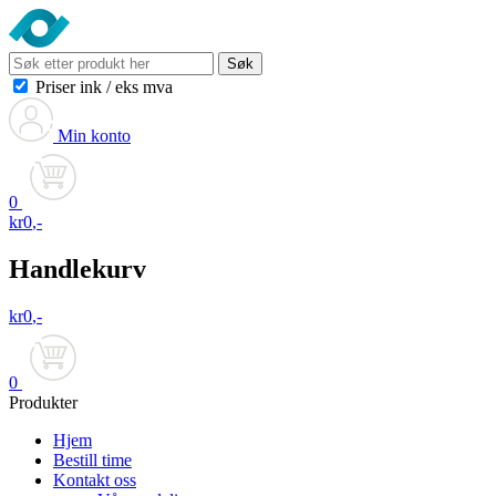
Søk
Priser ink
/
eks mva
Min konto
0
kr
0
,-
Handlekurv
kr
0
,-
0
Produkter
Hjem
Bestill time
Kontakt oss