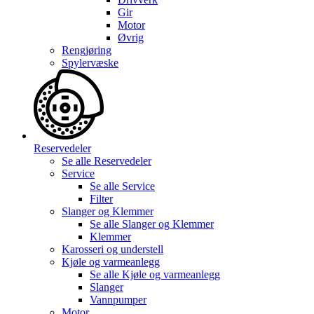
Gir
Motor
Øvrig
Rengjøring
Spylervæske
Reservedeler
Se alle
Reservedeler
Service
Se alle
Service
Filter
Slanger og Klemmer
Se alle
Slanger og Klemmer
Klemmer
Karosseri og understell
Kjøle og varmeanlegg
Se alle
Kjøle og varmeanlegg
Slanger
Vannpumper
Motor