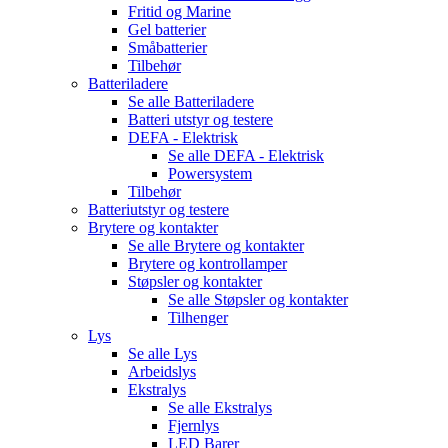
Fritid og Marine
Gel batterier
Småbatterier
Tilbehør
Batteriladere
Se alle
Batteriladere
Batteri utstyr og testere
DEFA - Elektrisk
Se alle
DEFA - Elektrisk
Powersystem
Tilbehør
Batteriutstyr og testere
Brytere og kontakter
Se alle
Brytere og kontakter
Brytere og kontrollamper
Støpsler og kontakter
Se alle
Støpsler og kontakter
Tilhenger
Lys
Se alle
Lys
Arbeidslys
Ekstralys
Se alle
Ekstralys
Fjernlys
LED Barer