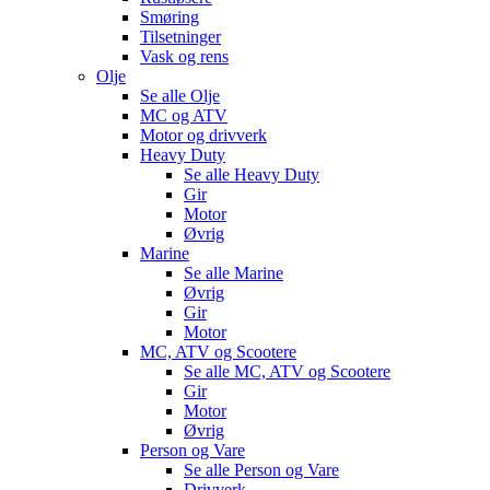
Smøring
Tilsetninger
Vask og rens
Olje
Se alle
Olje
MC og ATV
Motor og drivverk
Heavy Duty
Se alle
Heavy Duty
Gir
Motor
Øvrig
Marine
Se alle
Marine
Øvrig
Gir
Motor
MC, ATV og Scootere
Se alle
MC, ATV og Scootere
Gir
Motor
Øvrig
Person og Vare
Se alle
Person og Vare
Drivverk