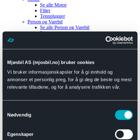
Se alle
Motor
Filter
Tennplugger
Person og Varebil
Se alle
Person og Varebil
Brems
Elektrisk
Bremser
Motor og drivverk
Universal
Se alle
Universal
Mjøsbil AS (mjosbil.no) bruker cookies
Bremsedeler
Vi bruker informasjonskapsler for å gi innhold og
Se alle
Bremsedeler
Bremsenippler
annonser et personlig preg, for å gi deg de beste og mest
Drivline og motor
relevante tilbudene, og for å analysere trafikken vår.
Se alle
Drivline og motor
Bensinpumpe
Eksosanlegg
Se alle
Eksosanlegg
Samtykkevalg
Reparasjonsmateriell
Nødvendig
Eksteriør
Se alle
Eksteriør
Horn og Tuter
Egenskaper
Speil
Interiør