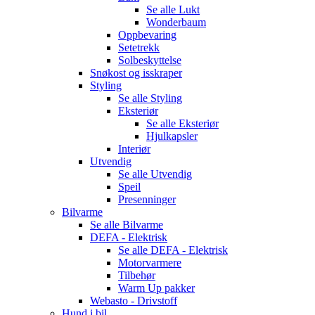
Se alle
Lukt
Wonderbaum
Oppbevaring
Setetrekk
Solbeskyttelse
Snøkost og isskraper
Styling
Se alle
Styling
Eksteriør
Se alle
Eksteriør
Hjulkapsler
Interiør
Utvendig
Se alle
Utvendig
Speil
Presenninger
Bilvarme
Se alle
Bilvarme
DEFA - Elektrisk
Se alle
DEFA - Elektrisk
Motorvarmere
Tilbehør
Warm Up pakker
Webasto - Drivstoff
Hund i bil