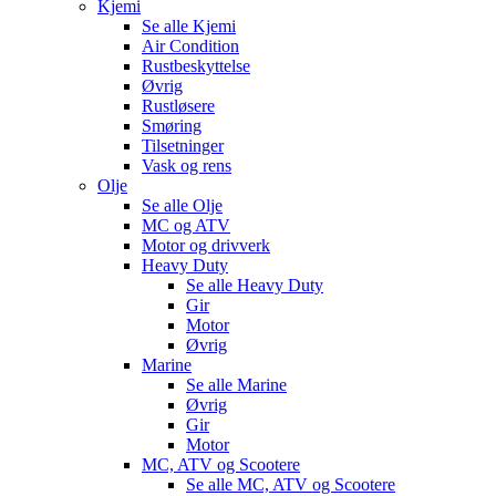
Kjemi
Se alle
Kjemi
Air Condition
Rustbeskyttelse
Øvrig
Rustløsere
Smøring
Tilsetninger
Vask og rens
Olje
Se alle
Olje
MC og ATV
Motor og drivverk
Heavy Duty
Se alle
Heavy Duty
Gir
Motor
Øvrig
Marine
Se alle
Marine
Øvrig
Gir
Motor
MC, ATV og Scootere
Se alle
MC, ATV og Scootere