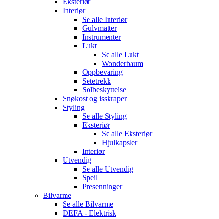
Eksteriør
Interiør
Se alle
Interiør
Gulvmatter
Instrumenter
Lukt
Se alle
Lukt
Wonderbaum
Oppbevaring
Setetrekk
Solbeskyttelse
Snøkost og isskraper
Styling
Se alle
Styling
Eksteriør
Se alle
Eksteriør
Hjulkapsler
Interiør
Utvendig
Se alle
Utvendig
Speil
Presenninger
Bilvarme
Se alle
Bilvarme
DEFA - Elektrisk