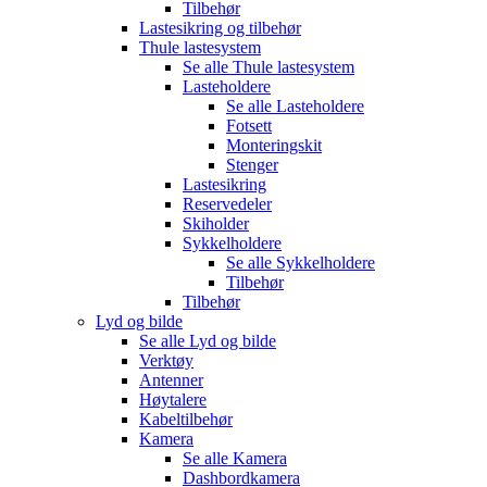
Tilbehør
Lastesikring og tilbehør
Thule lastesystem
Se alle
Thule lastesystem
Lasteholdere
Se alle
Lasteholdere
Fotsett
Monteringskit
Stenger
Lastesikring
Reservedeler
Skiholder
Sykkelholdere
Se alle
Sykkelholdere
Tilbehør
Tilbehør
Lyd og bilde
Se alle
Lyd og bilde
Verktøy
Antenner
Høytalere
Kabeltilbehør
Kamera
Se alle
Kamera
Dashbordkamera