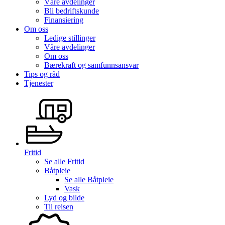
Våre avdelinger
Bli bedriftskunde
Finansiering
Om oss
Ledige stillinger
Våre avdelinger
Om oss
Bærekraft og samfunnsansvar
Tips og råd
Tjenester
Fritid
Se alle
Fritid
Båtpleie
Se alle
Båtpleie
Vask
Lyd og bilde
Til reisen