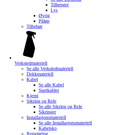
Tilhenger
Lys
Øvrig
Påløp
Tilbehør
Verkstedmateriell
Se alle
Verkstedmateriell
Dekkmateriell
Kabel
Se alle
Kabel
Startkabler
Kjemi
Sikring og Rele
Se alle
Sikring og Rele
Sikringer
Installasjonsmateriell
Se alle
Installasjonsmateriell
Kabelsko
Rengjøring