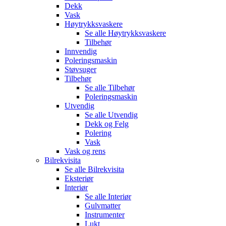
Dekk
Vask
Høytrykksvaskere
Se alle
Høytrykksvaskere
Tilbehør
Innvendig
Poleringsmaskin
Støvsuger
Tilbehør
Se alle
Tilbehør
Poleringsmaskin
Utvendig
Se alle
Utvendig
Dekk og Felg
Polering
Vask
Vask og rens
Bilrekvisita
Se alle
Bilrekvisita
Eksteriør
Interiør
Se alle
Interiør
Gulvmatter
Instrumenter
Lukt