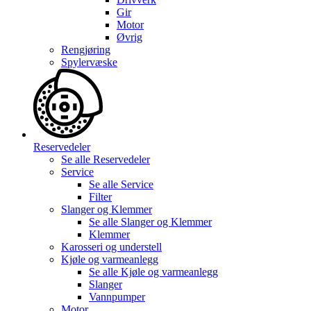
Gir
Motor
Øvrig
Rengjøring
Spylervæske
Reservedeler
Se alle
Reservedeler
Service
Se alle
Service
Filter
Slanger og Klemmer
Se alle
Slanger og Klemmer
Klemmer
Karosseri og understell
Kjøle og varmeanlegg
Se alle
Kjøle og varmeanlegg
Slanger
Vannpumper
Motor