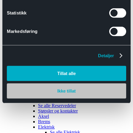
Se alle
Interiør
Sikkerhetsbelte
Statistikk
Tanklokk
Vindusviskere
Markedsføring
Detaljer
Tilhengere
Se alle
Tilhengere
Biltransport
Tillat alle
Maskinhenger
Yrkeshenger
Båthengere
Skaphengere
Ikke tillat
Varehengere
Reservedeler
Se alle
Reservedeler
Støpsler og kontakter
Aksel
Brems
Elektrisk
Se alle
Elektrisk