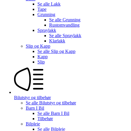
Se alle
Lakk
Tape
Grunning
Se alle
Grunning
Rustomvandling
Spraylakk
Se alle
Spraylakk
Klarlakk
Slip og Kapp
Se alle
Slip og Kapp
Kapp
Slip
Bilutstyr og tilbehør
Se alle
Bilutstyr og tilbehør
Barn I Bil
Se alle
Barn I Bil
Tilbehør
Bilpleie
Se alle
Bilpleie