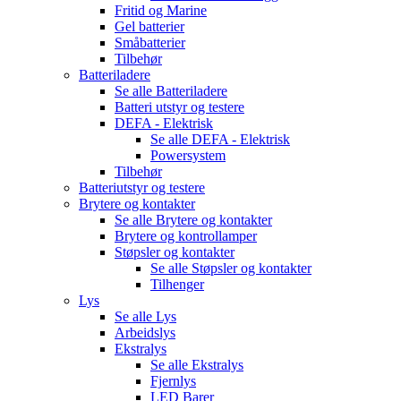
Fritid og Marine
Gel batterier
Småbatterier
Tilbehør
Batteriladere
Se alle
Batteriladere
Batteri utstyr og testere
DEFA - Elektrisk
Se alle
DEFA - Elektrisk
Powersystem
Tilbehør
Batteriutstyr og testere
Brytere og kontakter
Se alle
Brytere og kontakter
Brytere og kontrollamper
Støpsler og kontakter
Se alle
Støpsler og kontakter
Tilhenger
Lys
Se alle
Lys
Arbeidslys
Ekstralys
Se alle
Ekstralys
Fjernlys
LED Barer