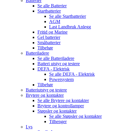
Batterier
Se alle
Batterier
Startbatterier
Se alle
Startbatterier
AGM
Last Landbruk Anlegg
Fritid og Marine
Gel batterier
Småbatterier
Tilbehør
Batteriladere
Se alle
Batteriladere
Batteri utstyr og testere
DEFA - Elektrisk
Se alle
DEFA - Elektrisk
Powersystem
Tilbehør
Batteriutstyr og testere
Brytere og kontakter
Se alle
Brytere og kontakter
Brytere og kontrollamper
Støpsler og kontakter
Se alle
Støpsler og kontakter
Tilhenger
Lys