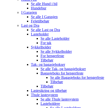
Se alle
Hund i bil
Hundebur
I Garasjen
Se alle
I Garasjen
Felgtilbehør
Last og Dra
Se alle
Last og Dra
Lasteholder
Se alle
Lasteholder
For tak
Sykkelholder
Se alle
Sykkelholder
For hengerfeste
Tilbehør
Tak- og bagasjebokser
Se alle
Tak- og bagasjebokser
Bagasjeboks for hengerfeste
Se alle
Bagasjeboks for hengerfeste
Tilbehør
Tilbehør
Lastesikring og tilbehør
Thule lastesystem
Se alle
Thule lastesystem
Lasteholdere
Se alle
Lasteholdere