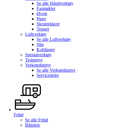
Se alle
Håndverktøy
Fastnøkler
Øvrig
Piper
Skrutrekkere
Tenger
Luftverktøy
Se alle
Luftverktøy
Slip
Koblinger
Spesialverktøy
Testutstyr
Verkstedutstyr
Se alle
Verkstedutstyr
Servicedeler
Fritid
Se alle
Fritid
Båtpleie