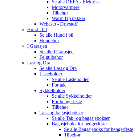
Se alle
DEFA - Elektrisk
Motorvarmere
Tilbehør
Warm Up pakker
Webasto - Drivstoff
Hund i bil
Se alle
Hund i bil
Hundebur
I Garasjen
Se alle
I Garasjen
Felgtilbehør
Last og Dra
Se alle
Last og Dra
Lasteholder
Se alle
Lasteholder
For tak
Sykkelholder
Se alle
Sykkelholder
For hengerfeste
Tilbehør
Tak- og bagasjebokser
Se alle
Tak- og bagasjebokser
Bagasjeboks for hengerfeste
Se alle
Bagasjeboks for hengerfeste
Tilbehør