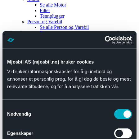
Se alle
Motor
Filter
Tennplugger
Person og Varebil
Se alle
Person og Varebil
Brems
Elektrisk
Bremser
Motor og drivverk
Universal
Se alle
Universal
Mjøsbil AS (mjosbil.no) bruker cookies
Bremsedeler
Vi bruker informasjonskapsler for å gi innhold og
Se alle
Bremsedeler
Bremsenippler
annonser et personlig preg, for å gi deg de beste og mest
Drivline og motor
relevante tilbudene, og for å analysere trafikken vår.
Se alle
Drivline og motor
Bensinpumpe
Eksosanlegg
Se alle
Eksosanlegg
Samtykkevalg
Reparasjonsmateriell
Nødvendig
Eksteriør
Se alle
Eksteriør
Horn og Tuter
Egenskaper
Speil
Interiør