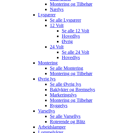
Montering og Tilbehør
Nærlys
Lyspærer
Se alle
Lyspærer
12 Volt
Se alle
12 Volt
Hovedlys
Øvrig
24 Volt
Se alle
24 Volt
Hovedlys
Montering
Se alle
Montering
Montering og Tilbehør
Øvrig lys
Se alle
Øvrig lys
Baklykter og Bremselys
Markeringslys
Montering og Tilbehør
Ryggelys
Varsellys
Se alle
Varsellys
Roterende og Blitz
Arbeidslamper
Lommelykter