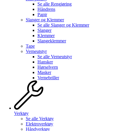
Se alle
Rengjøring
Håndrens
Papir
Slanger og Klemmer
Se alle
Slanger og Klemmer
Slanger
Klemmer
Slangeklemmer
Tape
Verneutstyr
Se alle
Verneutstyr
Hansker
Hørselvern
Masker
Vernebriller
Verktøy
Se alle
Verktøy
Elektroverktøy
Håndverktøy