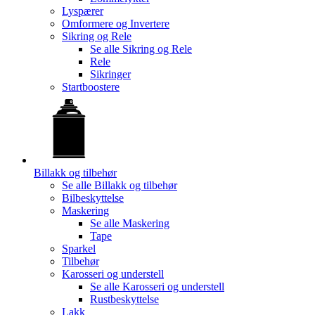
Lyspærer
Omformere og Invertere
Sikring og Rele
Se alle
Sikring og Rele
Rele
Sikringer
Startboostere
Billakk og tilbehør
Se alle
Billakk og tilbehør
Bilbeskyttelse
Maskering
Se alle
Maskering
Tape
Sparkel
Tilbehør
Karosseri og understell
Se alle
Karosseri og understell
Rustbeskyttelse
Lakk