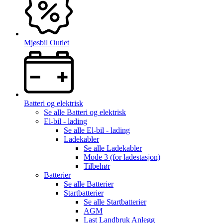
Mjøsbil Outlet
Batteri og elektrisk
Se alle
Batteri og elektrisk
El-bil - lading
Se alle
El-bil - lading
Ladekabler
Se alle
Ladekabler
Mode 3 (for ladestasjon)
Tilbehør
Batterier
Se alle
Batterier
Startbatterier
Se alle
Startbatterier
AGM
Last Landbruk Anlegg