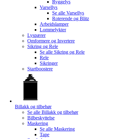
Ryggelys
Varsellys
Se alle
Varsellys
Roterende og Blitz
Arbeidslamper
Lommelykter
Lyspærer
Omformere og Invertere
Sikring og Rele
Se alle
Sikring og Rele
Rele
Sikringer
Startboostere
Billakk og tilbehør
Se alle
Billakk og tilbehør
Bilbeskyttelse
Maskering
Se alle
Maskering
Tape