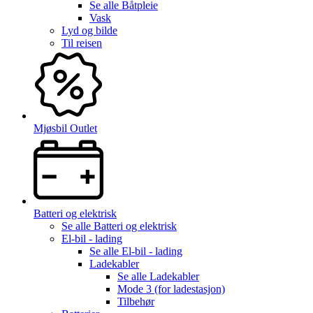
Se alle
Båtpleie
Vask
Lyd og bilde
Til reisen
Mjøsbil Outlet
Batteri og elektrisk
Se alle
Batteri og elektrisk
El-bil - lading
Se alle
El-bil - lading
Ladekabler
Se alle
Ladekabler
Mode 3 (for ladestasjon)
Tilbehør