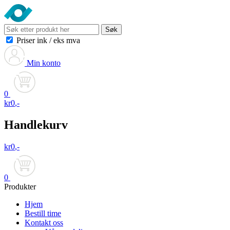
Søk
Priser ink
/
eks mva
Min konto
0
kr
0
,-
Handlekurv
kr
0
,-
0
Produkter
Hjem
Bestill time
Kontakt oss