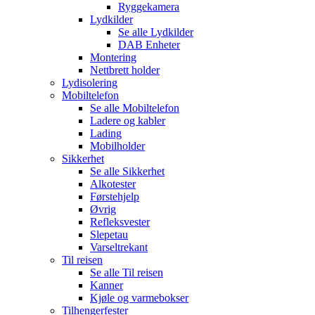
Ryggekamera
Lydkilder
Se alle
Lydkilder
DAB Enheter
Montering
Nettbrett holder
Lydisolering
Mobiltelefon
Se alle
Mobiltelefon
Ladere og kabler
Lading
Mobilholder
Sikkerhet
Se alle
Sikkerhet
Alkotester
Førstehjelp
Øvrig
Refleksvester
Slepetau
Varseltrekant
Til reisen
Se alle
Til reisen
Kanner
Kjøle og varmebokser
Tilhengerfester