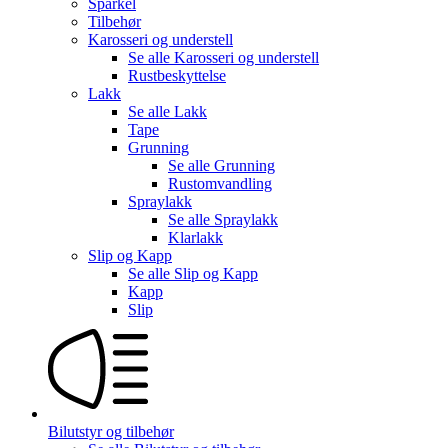
Sparkel
Tilbehør
Karosseri og understell
Se alle
Karosseri og understell
Rustbeskyttelse
Lakk
Se alle
Lakk
Tape
Grunning
Se alle
Grunning
Rustomvandling
Spraylakk
Se alle
Spraylakk
Klarlakk
Slip og Kapp
Se alle
Slip og Kapp
Kapp
Slip
Bilutstyr og tilbehør