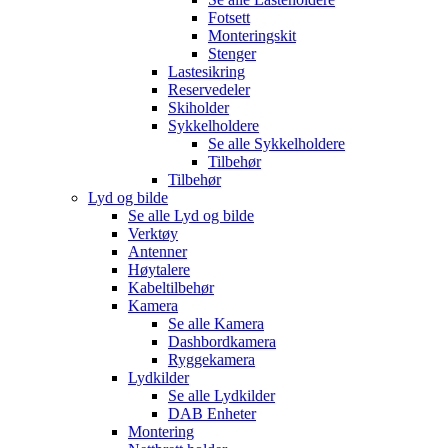
Fotsett
Monteringskit
Stenger
Lastesikring
Reservedeler
Skiholder
Sykkelholdere
Se alle
Sykkelholdere
Tilbehør
Tilbehør
Lyd og bilde
Se alle
Lyd og bilde
Verktøy
Antenner
Høytalere
Kabeltilbehør
Kamera
Se alle
Kamera
Dashbordkamera
Ryggekamera
Lydkilder
Se alle
Lydkilder
DAB Enheter
Montering