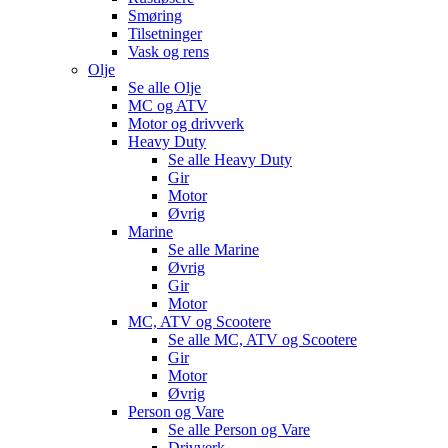
Smøring
Tilsetninger
Vask og rens
Olje
Se alle
Olje
MC og ATV
Motor og drivverk
Heavy Duty
Se alle
Heavy Duty
Gir
Motor
Øvrig
Marine
Se alle
Marine
Øvrig
Gir
Motor
MC, ATV og Scootere
Se alle
MC, ATV og Scootere
Gir
Motor
Øvrig
Person og Vare
Se alle
Person og Vare
Drivverk