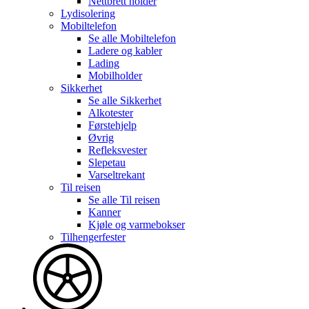
Nettbrett holder
Lydisolering
Mobiltelefon
Se alle
Mobiltelefon
Ladere og kabler
Lading
Mobilholder
Sikkerhet
Se alle
Sikkerhet
Alkotester
Førstehjelp
Øvrig
Refleksvester
Slepetau
Varseltrekant
Til reisen
Se alle
Til reisen
Kanner
Kjøle og varmebokser
Tilhengerfester