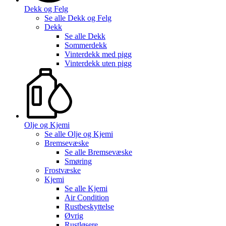
Dekk og Felg
Se alle
Dekk og Felg
Dekk
Se alle
Dekk
Sommerdekk
Vinterdekk med pigg
Vinterdekk uten pigg
Olje og Kjemi
Se alle
Olje og Kjemi
Bremsevæske
Se alle
Bremsevæske
Smøring
Frostvæske
Kjemi
Se alle
Kjemi
Air Condition
Rustbeskyttelse
Øvrig
Rustløsere