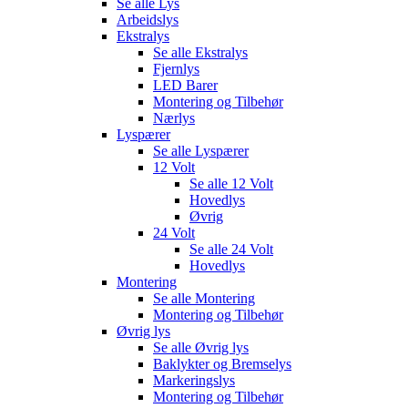
Se alle
Lys
Arbeidslys
Ekstralys
Se alle
Ekstralys
Fjernlys
LED Barer
Montering og Tilbehør
Nærlys
Lyspærer
Se alle
Lyspærer
12 Volt
Se alle
12 Volt
Hovedlys
Øvrig
24 Volt
Se alle
24 Volt
Hovedlys
Montering
Se alle
Montering
Montering og Tilbehør
Øvrig lys
Se alle
Øvrig lys
Baklykter og Bremselys
Markeringslys
Montering og Tilbehør