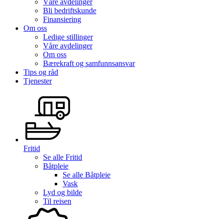
Våre avdelinger
Bli bedriftskunde
Finansiering
Om oss
Ledige stillinger
Våre avdelinger
Om oss
Bærekraft og samfunnsansvar
Tips og råd
Tjenester
Fritid
Se alle
Fritid
Båtpleie
Se alle
Båtpleie
Vask
Lyd og bilde
Til reisen