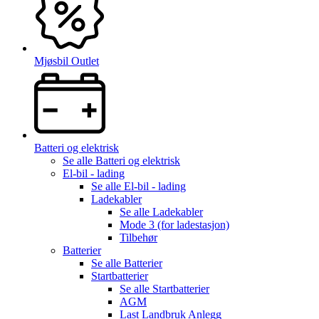
Mjøsbil Outlet
Batteri og elektrisk
Se alle
Batteri og elektrisk
El-bil - lading
Se alle
El-bil - lading
Ladekabler
Se alle
Ladekabler
Mode 3 (for ladestasjon)
Tilbehør
Batterier
Se alle
Batterier
Startbatterier
Se alle
Startbatterier
AGM
Last Landbruk Anlegg