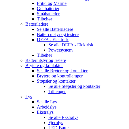
Fritid og Marine
Gel batterier
Småbatterier
Tilbehør
Batteriladere
Se alle
Batteriladere
Batteri utstyr og testere
DEFA - Elektrisk
Se alle
DEFA - Elektrisk
Powersystem
Tilbehør
Batteriutstyr og testere
Brytere og kontakter
Se alle
Brytere og kontakter
Brytere og kontrollamper
Støpsler og kontakter
Se alle
Støpsler og kontakter
Tilhenger
Lys
Se alle
Lys
Arbeidslys
Ekstralys
Se alle
Ekstralys
Fjernlys
LED Barer