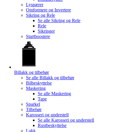
Lyspærer
Omformere og Invertere
Sikring og Rele
Se alle
Sikring og Rele
Rele
Sikringer
Startboostere
Billakk og tilbehør
Se alle
Billakk og tilbehør
Bilbeskyttelse
Maskering
Se alle
Maskering
Tape
Sparkel
Tilbehør
Karosseri og understell
Se alle
Karosseri og understell
Rustbeskyttelse
Lakk