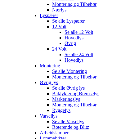
Montering og Tilbehør
Nærlys
Lyspærer
Se alle
Lyspærer
12 Volt
Se alle
12 Volt
Hovedlys
Øvrig
24 Volt
Se alle
24 Volt
Hovedlys
Montering
Se alle
Montering
Montering og Tilbehør
Øvrig lys
Se alle
Øvrig lys
Baklykter og Bremselys
Markeringslys
Montering og Tilbehør
Ryggelys
Varsellys
Se alle
Varsellys
Roterende og Blitz
Arbeidslamper
Lommelykter