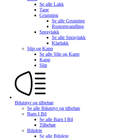
Se alle
Lakk
Tape
Grunning
Se alle
Grunning
Rustomvandling
Spraylakk
Se alle
Spraylakk
Klarlakk
Slip og Kapp
Se alle
Slip og Kapp
Kapp
Slip
Bilutstyr og tilbehør
Se alle
Bilutstyr og tilbehør
Barn I Bil
Se alle
Barn I Bil
Tilbehør
Bilpleie
Se alle
Bilpleie