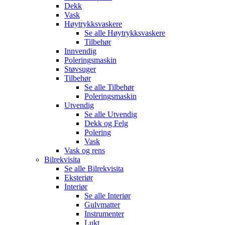
Dekk
Vask
Høytrykksvaskere
Se alle
Høytrykksvaskere
Tilbehør
Innvendig
Poleringsmaskin
Støvsuger
Tilbehør
Se alle
Tilbehør
Poleringsmaskin
Utvendig
Se alle
Utvendig
Dekk og Felg
Polering
Vask
Vask og rens
Bilrekvisita
Se alle
Bilrekvisita
Eksteriør
Interiør
Se alle
Interiør
Gulvmatter
Instrumenter
Lukt