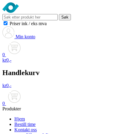
Søk
Priser ink
/
eks mva
Min konto
0
kr
0
,-
Handlekurv
kr
0
,-
0
Produkter
Hjem
Bestill time
Kontakt oss