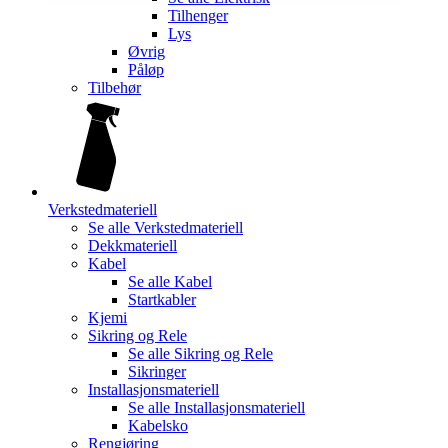
Tilhenger
Lys
Øvrig
Påløp
Tilbehør
Verkstedmateriell
Se alle
Verkstedmateriell
Dekkmateriell
Kabel
Se alle
Kabel
Startkabler
Kjemi
Sikring og Rele
Se alle
Sikring og Rele
Sikringer
Installasjonsmateriell
Se alle
Installasjonsmateriell
Kabelsko
Rengjøring