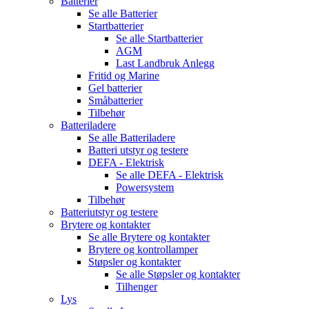
Batterier
Se alle
Batterier
Startbatterier
Se alle
Startbatterier
AGM
Last Landbruk Anlegg
Fritid og Marine
Gel batterier
Småbatterier
Tilbehør
Batteriladere
Se alle
Batteriladere
Batteri utstyr og testere
DEFA - Elektrisk
Se alle
DEFA - Elektrisk
Powersystem
Tilbehør
Batteriutstyr og testere
Brytere og kontakter
Se alle
Brytere og kontakter
Brytere og kontrollamper
Støpsler og kontakter
Se alle
Støpsler og kontakter
Tilhenger
Lys