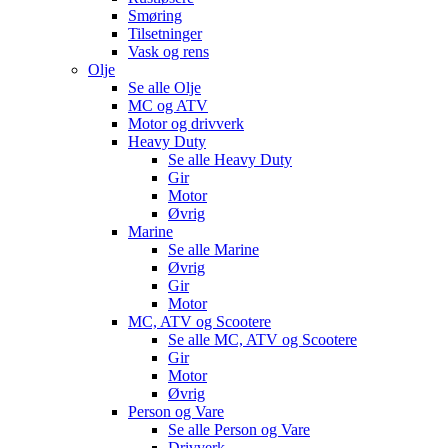
Smøring
Tilsetninger
Vask og rens
Olje
Se alle
Olje
MC og ATV
Motor og drivverk
Heavy Duty
Se alle
Heavy Duty
Gir
Motor
Øvrig
Marine
Se alle
Marine
Øvrig
Gir
Motor
MC, ATV og Scootere
Se alle
MC, ATV og Scootere
Gir
Motor
Øvrig
Person og Vare
Se alle
Person og Vare
Drivverk