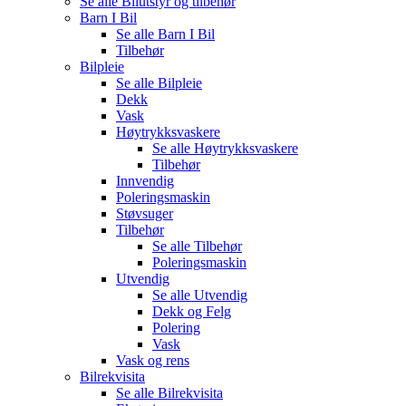
Se alle
Bilutstyr og tilbehør
Barn I Bil
Se alle
Barn I Bil
Tilbehør
Bilpleie
Se alle
Bilpleie
Dekk
Vask
Høytrykksvaskere
Se alle
Høytrykksvaskere
Tilbehør
Innvendig
Poleringsmaskin
Støvsuger
Tilbehør
Se alle
Tilbehør
Poleringsmaskin
Utvendig
Se alle
Utvendig
Dekk og Felg
Polering
Vask
Vask og rens
Bilrekvisita
Se alle
Bilrekvisita