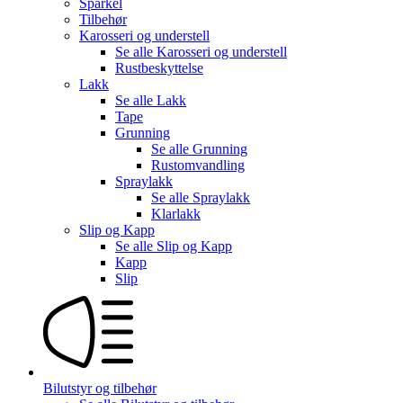
Sparkel
Tilbehør
Karosseri og understell
Se alle
Karosseri og understell
Rustbeskyttelse
Lakk
Se alle
Lakk
Tape
Grunning
Se alle
Grunning
Rustomvandling
Spraylakk
Se alle
Spraylakk
Klarlakk
Slip og Kapp
Se alle
Slip og Kapp
Kapp
Slip
Bilutstyr og tilbehør