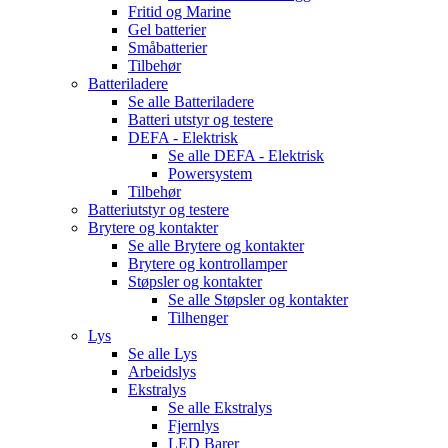
Fritid og Marine
Gel batterier
Småbatterier
Tilbehør
Batteriladere
Se alle
Batteriladere
Batteri utstyr og testere
DEFA - Elektrisk
Se alle
DEFA - Elektrisk
Powersystem
Tilbehør
Batteriutstyr og testere
Brytere og kontakter
Se alle
Brytere og kontakter
Brytere og kontrollamper
Støpsler og kontakter
Se alle
Støpsler og kontakter
Tilhenger
Lys
Se alle
Lys
Arbeidslys
Ekstralys
Se alle
Ekstralys
Fjernlys
LED Barer