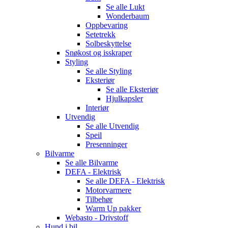
Se alle
Lukt
Wonderbaum
Oppbevaring
Setetrekk
Solbeskyttelse
Snøkost og isskraper
Styling
Se alle
Styling
Eksteriør
Se alle
Eksteriør
Hjulkapsler
Interiør
Utvendig
Se alle
Utvendig
Speil
Presenninger
Bilvarme
Se alle
Bilvarme
DEFA - Elektrisk
Se alle
DEFA - Elektrisk
Motorvarmere
Tilbehør
Warm Up pakker
Webasto - Drivstoff
Hund i bil