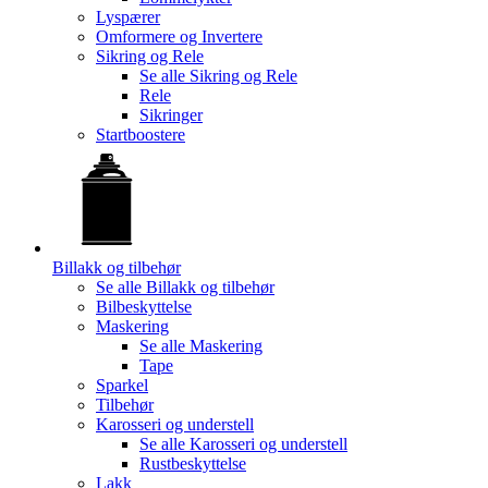
Lyspærer
Omformere og Invertere
Sikring og Rele
Se alle
Sikring og Rele
Rele
Sikringer
Startboostere
Billakk og tilbehør
Se alle
Billakk og tilbehør
Bilbeskyttelse
Maskering
Se alle
Maskering
Tape
Sparkel
Tilbehør
Karosseri og understell
Se alle
Karosseri og understell
Rustbeskyttelse
Lakk