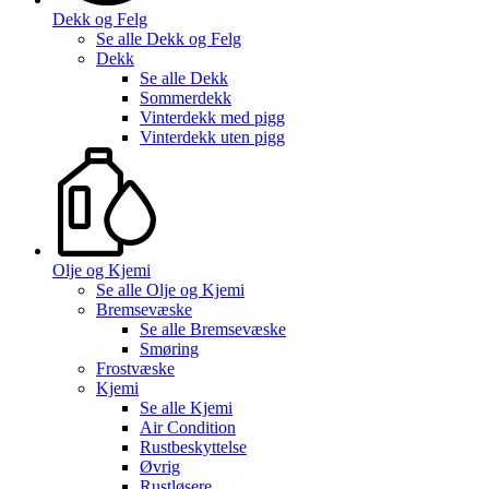
Dekk og Felg
Se alle
Dekk og Felg
Dekk
Se alle
Dekk
Sommerdekk
Vinterdekk med pigg
Vinterdekk uten pigg
Olje og Kjemi
Se alle
Olje og Kjemi
Bremsevæske
Se alle
Bremsevæske
Smøring
Frostvæske
Kjemi
Se alle
Kjemi
Air Condition
Rustbeskyttelse
Øvrig
Rustløsere