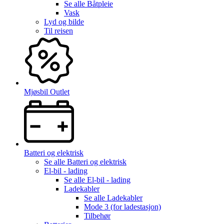
Se alle
Båtpleie
Vask
Lyd og bilde
Til reisen
Mjøsbil Outlet
Batteri og elektrisk
Se alle
Batteri og elektrisk
El-bil - lading
Se alle
El-bil - lading
Ladekabler
Se alle
Ladekabler
Mode 3 (for ladestasjon)
Tilbehør