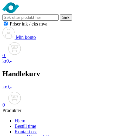
Søk
Priser ink
/
eks mva
Min konto
0
kr
0
,-
Handlekurv
kr
0
,-
0
Produkter
Hjem
Bestill time
Kontakt oss