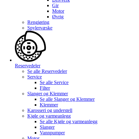
Gir
Motor
Øvrig
Rengjøring
Spylervæske
Reservedeler
Se alle
Reservedeler
Service
Se alle
Service
Filter
Slanger og Klemmer
Se alle
Slanger og Klemmer
Klemmer
Karosseri og understell
Kjøle og varmeanlegg
Se alle
Kjøle og varmeanlegg
Slanger
Vannpumper
Motor