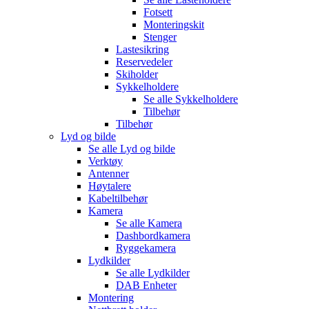
Fotsett
Monteringskit
Stenger
Lastesikring
Reservedeler
Skiholder
Sykkelholdere
Se alle
Sykkelholdere
Tilbehør
Tilbehør
Lyd og bilde
Se alle
Lyd og bilde
Verktøy
Antenner
Høytalere
Kabeltilbehør
Kamera
Se alle
Kamera
Dashbordkamera
Ryggekamera
Lydkilder
Se alle
Lydkilder
DAB Enheter
Montering