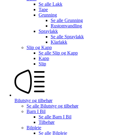
Se alle
Lakk
Tape
Grunning
Se alle
Grunning
Rustomvandling
Spraylakk
Se alle
Spraylakk
Klarlakk
Slip og Kapp
Se alle
Slip og Kapp
Kapp
Slip
Bilutstyr og tilbehør
Se alle
Bilutstyr og tilbehør
Barn I Bil
Se alle
Barn I Bil
Tilbehør
Bilpleie
Se alle
Bilpleie