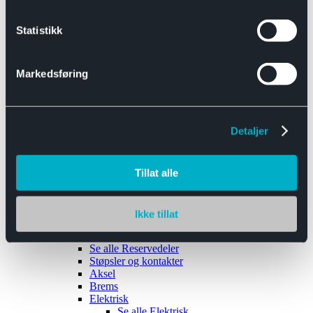
Se alle
Interiør
Sikkerhetsbelte
Statistikk
Tanklokk
Vindusviskere
Markedsføring
Detaljer
Tilhengere
Se alle
Tilhengere
Biltransport
Tillat alle
Maskinhenger
Yrkeshenger
Båthengere
Skaphengere
Ikke tillat
Varehengere
Reservedeler
Se alle
Reservedeler
Støpsler og kontakter
Aksel
Brems
Elektrisk
Se alle
Elektrisk