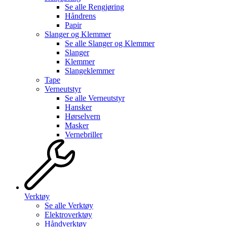
Se alle
Rengjøring
Håndrens
Papir
Slanger og Klemmer
Se alle
Slanger og Klemmer
Slanger
Klemmer
Slangeklemmer
Tape
Verneutstyr
Se alle
Verneutstyr
Hansker
Hørselvern
Masker
Vernebriller
Verktøy
Se alle
Verktøy
Elektroverktøy
Håndverktøy