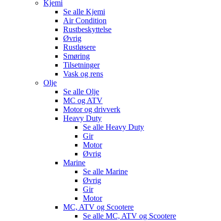
Kjemi
Se alle
Kjemi
Air Condition
Rustbeskyttelse
Øvrig
Rustløsere
Smøring
Tilsetninger
Vask og rens
Olje
Se alle
Olje
MC og ATV
Motor og drivverk
Heavy Duty
Se alle
Heavy Duty
Gir
Motor
Øvrig
Marine
Se alle
Marine
Øvrig
Gir
Motor
MC, ATV og Scootere
Se alle
MC, ATV og Scootere