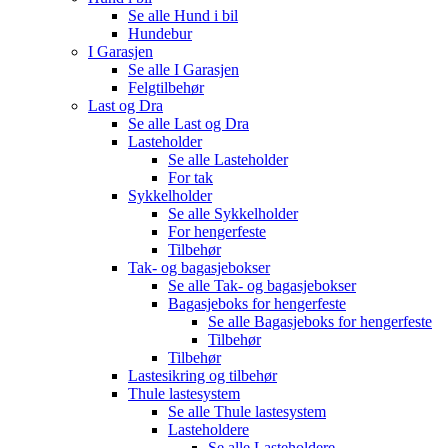
Se alle
Hund i bil
Hundebur
I Garasjen
Se alle
I Garasjen
Felgtilbehør
Last og Dra
Se alle
Last og Dra
Lasteholder
Se alle
Lasteholder
For tak
Sykkelholder
Se alle
Sykkelholder
For hengerfeste
Tilbehør
Tak- og bagasjebokser
Se alle
Tak- og bagasjebokser
Bagasjeboks for hengerfeste
Se alle
Bagasjeboks for hengerfeste
Tilbehør
Tilbehør
Lastesikring og tilbehør
Thule lastesystem
Se alle
Thule lastesystem
Lasteholdere
Se alle
Lasteholdere