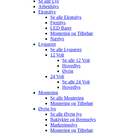
Se alle
Lys
Arbeidslys
Ekstralys
Se alle
Ekstralys
Fjernlys
LED Barer
Montering og Tilbehør
Nærlys
Lyspærer
Se alle
Lyspærer
12 Volt
Se alle
12 Volt
Hovedlys
Øvrig
24 Volt
Se alle
24 Volt
Hovedlys
Montering
Se alle
Montering
Montering og Tilbehør
Øvrig lys
Se alle
Øvrig lys
Baklykter og Bremselys
Markeringslys
Montering og Tilbehør