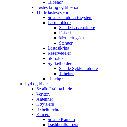
Tilbehør
Lastesikring og tilbehør
Thule lastesystem
Se alle
Thule lastesystem
Lasteholdere
Se alle
Lasteholdere
Fotsett
Monteringskit
Stenger
Lastesikring
Reservedeler
Skiholder
Sykkelholdere
Se alle
Sykkelholdere
Tilbehør
Tilbehør
Lyd og bilde
Se alle
Lyd og bilde
Verktøy
Antenner
Høytalere
Kabeltilbehør
Kamera
Se alle
Kamera
Dashbordkamera