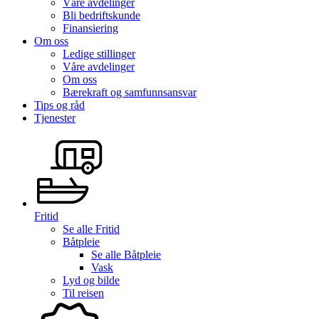
Våre avdelinger
Bli bedriftskunde
Finansiering
Om oss
Ledige stillinger
Våre avdelinger
Om oss
Bærekraft og samfunnsansvar
Tips og råd
Tjenester
Fritid
Se alle
Fritid
Båtpleie
Se alle
Båtpleie
Vask
Lyd og bilde
Til reisen