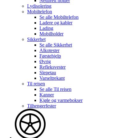
Nettbrett holder
Lydisolering
Mobiltelefon
Se alle
Mobiltelefon
Ladere og kabler
Lading
Mobilholder
Sikkerhet
Se alle
Sikkerhet
Alkotester
Førstehjelp
Øvrig
Refleksvester
Slepetau
Varseltrekant
Til reisen
Se alle
Til reisen
Kanner
Kjøle og varmebokser
Tilhengerfester