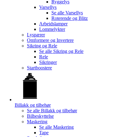
Ryggelys
Varsellys
Se alle
Varsellys
Roterende og Blitz
Arbeidslamper
Lommelykter
Lyspærer
Omformere og Invertere
Sikring og Rele
Se alle
Sikring og Rele
Rele
Sikringer
Startboostere
Billakk og tilbehør
Se alle
Billakk og tilbehør
Bilbeskyttelse
Maskering
Se alle
Maskering
Tape