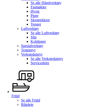
Se alle
Håndverktøy
Fastnøkler
Øvrig
Piper
Skrutrekkere
Tenger
Luftverktøy
Se alle
Luftverktøy
Slip
Koblinger
Spesialverktøy
Testutstyr
Verkstedutstyr
Se alle
Verkstedutstyr
Servicedeler
Fritid
Se alle
Fritid
Båtpleie