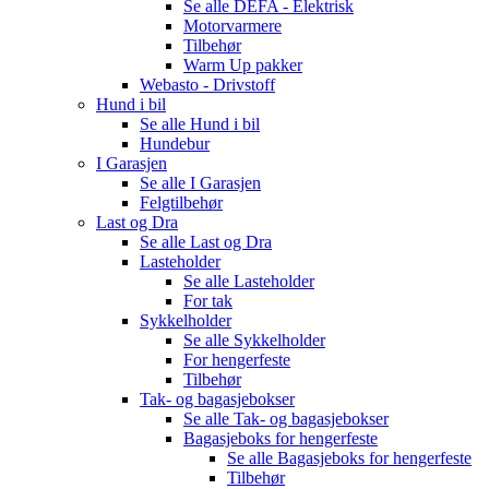
Se alle
DEFA - Elektrisk
Motorvarmere
Tilbehør
Warm Up pakker
Webasto - Drivstoff
Hund i bil
Se alle
Hund i bil
Hundebur
I Garasjen
Se alle
I Garasjen
Felgtilbehør
Last og Dra
Se alle
Last og Dra
Lasteholder
Se alle
Lasteholder
For tak
Sykkelholder
Se alle
Sykkelholder
For hengerfeste
Tilbehør
Tak- og bagasjebokser
Se alle
Tak- og bagasjebokser
Bagasjeboks for hengerfeste
Se alle
Bagasjeboks for hengerfeste
Tilbehør