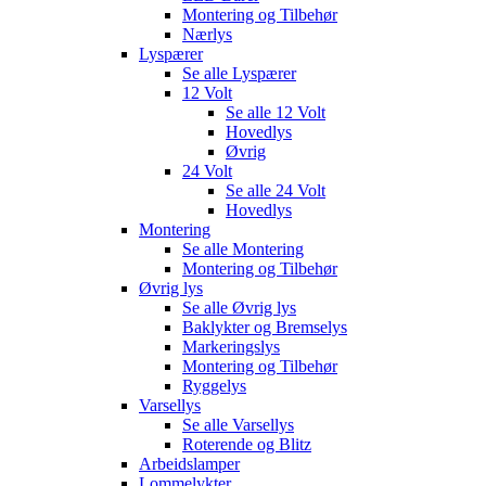
Montering og Tilbehør
Nærlys
Lyspærer
Se alle
Lyspærer
12 Volt
Se alle
12 Volt
Hovedlys
Øvrig
24 Volt
Se alle
24 Volt
Hovedlys
Montering
Se alle
Montering
Montering og Tilbehør
Øvrig lys
Se alle
Øvrig lys
Baklykter og Bremselys
Markeringslys
Montering og Tilbehør
Ryggelys
Varsellys
Se alle
Varsellys
Roterende og Blitz
Arbeidslamper
Lommelykter