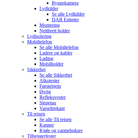
Ryggekamera
Lydkilder
Se alle
Lydkilder
DAB Enheter
Montering
Nettbrett holder
Lydisolering
Mobiltelefon
Se alle
Mobiltelefon
Ladere og kabler
Lading
Mobilholder
Sikkerhet
Se alle
Sikkerhet
Alkotester
Førstehjelp
Øvrig
Refleksvester
Slepetau
Varseltrekant
Til reisen
Se alle
Til reisen
Kanner
Kjøle og varmebokser
Tilhengerfester