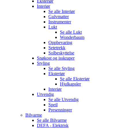
Eksteriør
Interiør
Se alle
Interiør
Gulvmatter
Instrumenter
Lukt
Se alle
Lukt
Wonderbaum
Oppbevaring
Setetrekk
Solbeskyttelse
Snøkost og isskraper
Styling
Se alle
Styling
Eksteriør
Se alle
Eksteriør
Hjulkapsler
Interiør
Utvendig
Se alle
Utvendig
Speil
Presenninger
Bilvarme
Se alle
Bilvarme
DEFA - Elektrisk