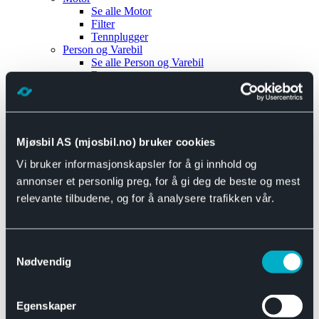
Se alle
Motor
Filter
Tennplugger
Person og Varebil
Se alle
Person og Varebil
Brems
Elektrisk
Bremser
Motor og drivverk
Universal
Se alle
Universal
Mjøsbil AS (mjosbil.no) bruker cookies
Bremsedeler
Vi bruker informasjonskapsler for å gi innhold og
Se alle
Bremsedeler
Bremsenippler
annonser et personlig preg, for å gi deg de beste og mest
Drivline og motor
relevante tilbudene, og for å analysere trafikken vår.
Se alle
Drivline og motor
Bensinpumpe
Eksosanlegg
Se alle
Eksosanlegg
Samtykkevalg
Reparasjonsmateriell
Nødvendig
Eksteriør
Se alle
Eksteriør
Horn og Tuter
Egenskaper
Speil
Interiør