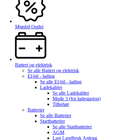
Mjøsbil Outlet
Batteri og elektrisk
Se alle
Batteri og elektrisk
El-bil - lading
Se alle
El-bil - lading
Ladekabler
Se alle
Ladekabler
Mode 3 (for ladestasjon)
Tilbehør
Batterier
Se alle
Batterier
Startbatterier
Se alle
Startbatterier
AGM
Last Landbruk Anlegg