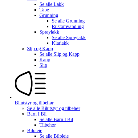
Se alle
Lakk
Tape
Grunning
Se alle
Grunning
Rustomvandling
Spraylakk
Se alle
Spraylakk
Klarlakk
Slip og Kapp
Se alle
Slip og Kapp
Kapp
Slip
Bilutstyr og tilbehør
Se alle
Bilutstyr og tilbehør
Barn I Bil
Se alle
Barn I Bil
Tilbehør
Bilpleie
Se alle
Bilpleie