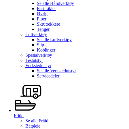
Se alle
Håndverktøy
Fastnøkler
Øvrig
Piper
Skrutrekkere
Tenger
Luftverktøy
Se alle
Luftverktøy
Slip
Koblinger
Spesialverktøy
Testutstyr
Verkstedutstyr
Se alle
Verkstedutstyr
Servicedeler
Fritid
Se alle
Fritid
Båtpleie