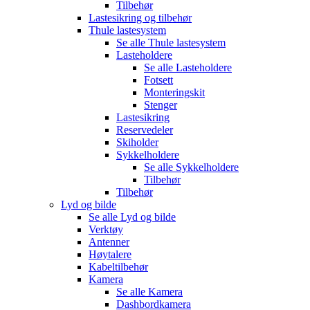
Tilbehør
Lastesikring og tilbehør
Thule lastesystem
Se alle
Thule lastesystem
Lasteholdere
Se alle
Lasteholdere
Fotsett
Monteringskit
Stenger
Lastesikring
Reservedeler
Skiholder
Sykkelholdere
Se alle
Sykkelholdere
Tilbehør
Tilbehør
Lyd og bilde
Se alle
Lyd og bilde
Verktøy
Antenner
Høytalere
Kabeltilbehør
Kamera
Se alle
Kamera
Dashbordkamera