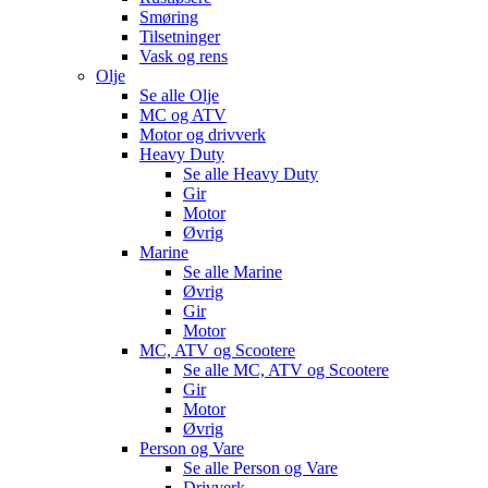
Smøring
Tilsetninger
Vask og rens
Olje
Se alle
Olje
MC og ATV
Motor og drivverk
Heavy Duty
Se alle
Heavy Duty
Gir
Motor
Øvrig
Marine
Se alle
Marine
Øvrig
Gir
Motor
MC, ATV og Scootere
Se alle
MC, ATV og Scootere
Gir
Motor
Øvrig
Person og Vare
Se alle
Person og Vare
Drivverk