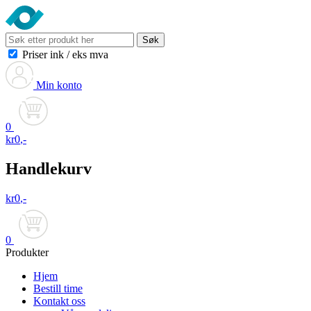
Søk
Priser ink
/
eks mva
Min konto
0
kr
0
,-
Handlekurv
kr
0
,-
0
Produkter
Hjem
Bestill time
Kontakt oss