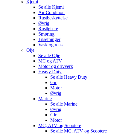
Kjemi
Se alle
Kjemi
Air Condition
Rustbeskyttelse
Øvrig
Rustløsere
Smøring
Tilsetninger
Vask og rens
Olje
Se alle
Olje
MC og ATV
Motor og drivverk
Heavy Duty
Se alle
Heavy Duty
Gir
Motor
Øvrig
Marine
Se alle
Marine
Øvrig
Gir
Motor
MC, ATV og Scootere
Se alle
MC, ATV og Scootere