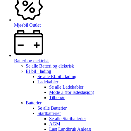
Mjøsbil Outlet
Batteri og elektrisk
Se alle
Batteri og elektrisk
El-bil - lading
Se alle
El-bil - lading
Ladekabler
Se alle
Ladekabler
Mode 3 (for ladestasjon)
Tilbehør
Batterier
Se alle
Batterier
Startbatterier
Se alle
Startbatterier
AGM
Last Landbruk Anlegg