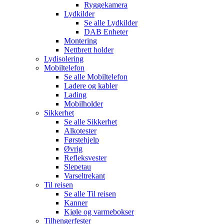
Ryggekamera
Lydkilder
Se alle
Lydkilder
DAB Enheter
Montering
Nettbrett holder
Lydisolering
Mobiltelefon
Se alle
Mobiltelefon
Ladere og kabler
Lading
Mobilholder
Sikkerhet
Se alle
Sikkerhet
Alkotester
Førstehjelp
Øvrig
Refleksvester
Slepetau
Varseltrekant
Til reisen
Se alle
Til reisen
Kanner
Kjøle og varmebokser
Tilhengerfester