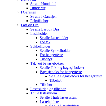
Se alle
Hund i bil
Hundebur
I Garasjen
Se alle
I Garasjen
Felgtilbehør
Last og Dra
Se alle
Last og Dra
Lasteholder
Se alle
Lasteholder
For tak
Sykkelholder
Se alle
Sykkelholder
For hengerfeste
Tilbehør
Tak- og bagasjebokser
Se alle
Tak- og bagasjebokser
Bagasjeboks for hengerfeste
Se alle
Bagasjeboks for hengerfeste
Tilbehør
Tilbehør
Lastesikring og tilbehør
Thule lastesystem
Se alle
Thule lastesystem
Lasteholdere
Se alle
Lasteholdere