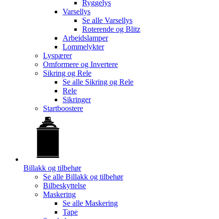
Ryggelys
Varsellys
Se alle
Varsellys
Roterende og Blitz
Arbeidslamper
Lommelykter
Lyspærer
Omformere og Invertere
Sikring og Rele
Se alle
Sikring og Rele
Rele
Sikringer
Startboostere
Billakk og tilbehør
Se alle
Billakk og tilbehør
Bilbeskyttelse
Maskering
Se alle
Maskering
Tape