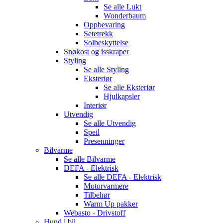
Se alle
Lukt
Wonderbaum
Oppbevaring
Setetrekk
Solbeskyttelse
Snøkost og isskraper
Styling
Se alle
Styling
Eksteriør
Se alle
Eksteriør
Hjulkapsler
Interiør
Utvendig
Se alle
Utvendig
Speil
Presenninger
Bilvarme
Se alle
Bilvarme
DEFA - Elektrisk
Se alle
DEFA - Elektrisk
Motorvarmere
Tilbehør
Warm Up pakker
Webasto - Drivstoff
Hund i bil