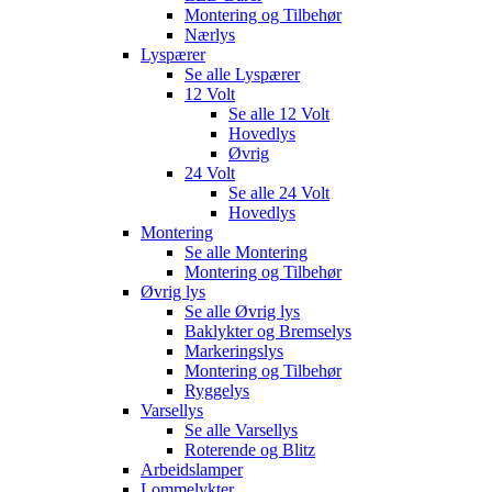
Montering og Tilbehør
Nærlys
Lyspærer
Se alle
Lyspærer
12 Volt
Se alle
12 Volt
Hovedlys
Øvrig
24 Volt
Se alle
24 Volt
Hovedlys
Montering
Se alle
Montering
Montering og Tilbehør
Øvrig lys
Se alle
Øvrig lys
Baklykter og Bremselys
Markeringslys
Montering og Tilbehør
Ryggelys
Varsellys
Se alle
Varsellys
Roterende og Blitz
Arbeidslamper
Lommelykter