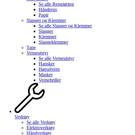
Se alle
Rengjøring
Håndrens
Papir
Slanger og Klemmer
Se alle
Slanger og Klemmer
Slanger
Klemmer
Slangeklemmer
Tape
Verneutstyr
Se alle
Verneutstyr
Hansker
Hørselvern
Masker
Vernebriller
Verktøy
Se alle
Verktøy
Elektroverktøy
Håndverktøy