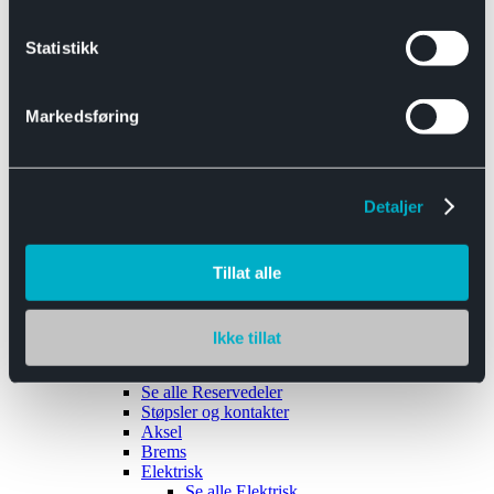
Se alle
Interiør
Sikkerhetsbelte
Statistikk
Tanklokk
Vindusviskere
Markedsføring
Detaljer
Tilhengere
Se alle
Tilhengere
Biltransport
Tillat alle
Maskinhenger
Yrkeshenger
Båthengere
Skaphengere
Ikke tillat
Varehengere
Reservedeler
Se alle
Reservedeler
Støpsler og kontakter
Aksel
Brems
Elektrisk
Se alle
Elektrisk