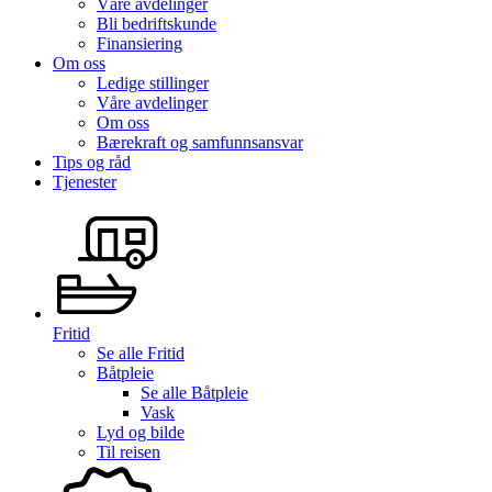
Våre avdelinger
Bli bedriftskunde
Finansiering
Om oss
Ledige stillinger
Våre avdelinger
Om oss
Bærekraft og samfunnsansvar
Tips og råd
Tjenester
Fritid
Se alle
Fritid
Båtpleie
Se alle
Båtpleie
Vask
Lyd og bilde
Til reisen