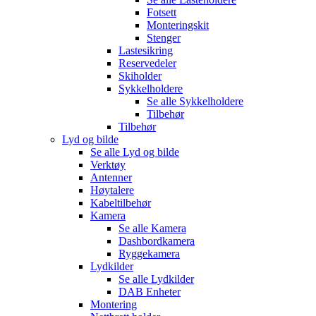
Fotsett
Monteringskit
Stenger
Lastesikring
Reservedeler
Skiholder
Sykkelholdere
Se alle
Sykkelholdere
Tilbehør
Tilbehør
Lyd og bilde
Se alle
Lyd og bilde
Verktøy
Antenner
Høytalere
Kabeltilbehør
Kamera
Se alle
Kamera
Dashbordkamera
Ryggekamera
Lydkilder
Se alle
Lydkilder
DAB Enheter
Montering