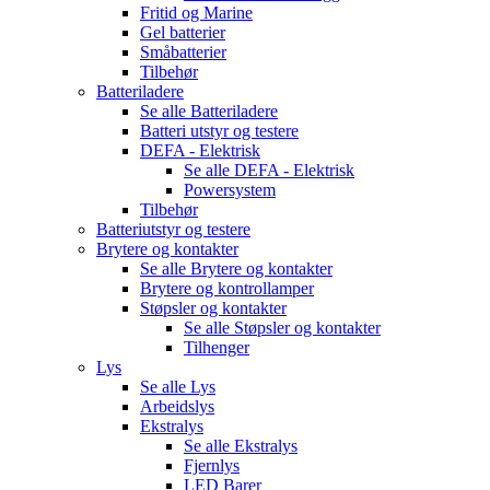
Fritid og Marine
Gel batterier
Småbatterier
Tilbehør
Batteriladere
Se alle
Batteriladere
Batteri utstyr og testere
DEFA - Elektrisk
Se alle
DEFA - Elektrisk
Powersystem
Tilbehør
Batteriutstyr og testere
Brytere og kontakter
Se alle
Brytere og kontakter
Brytere og kontrollamper
Støpsler og kontakter
Se alle
Støpsler og kontakter
Tilhenger
Lys
Se alle
Lys
Arbeidslys
Ekstralys
Se alle
Ekstralys
Fjernlys
LED Barer