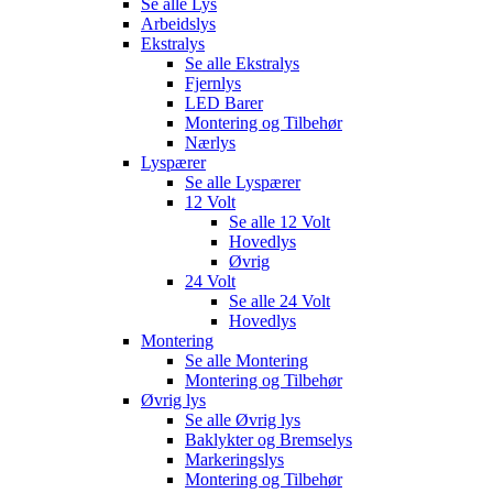
Se alle
Lys
Arbeidslys
Ekstralys
Se alle
Ekstralys
Fjernlys
LED Barer
Montering og Tilbehør
Nærlys
Lyspærer
Se alle
Lyspærer
12 Volt
Se alle
12 Volt
Hovedlys
Øvrig
24 Volt
Se alle
24 Volt
Hovedlys
Montering
Se alle
Montering
Montering og Tilbehør
Øvrig lys
Se alle
Øvrig lys
Baklykter og Bremselys
Markeringslys
Montering og Tilbehør