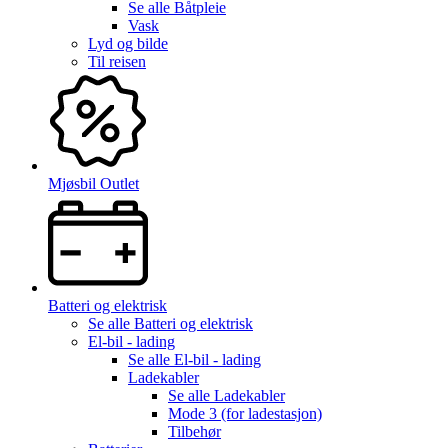
Se alle
Båtpleie
Vask
Lyd og bilde
Til reisen
Mjøsbil Outlet
Batteri og elektrisk
Se alle
Batteri og elektrisk
El-bil - lading
Se alle
El-bil - lading
Ladekabler
Se alle
Ladekabler
Mode 3 (for ladestasjon)
Tilbehør