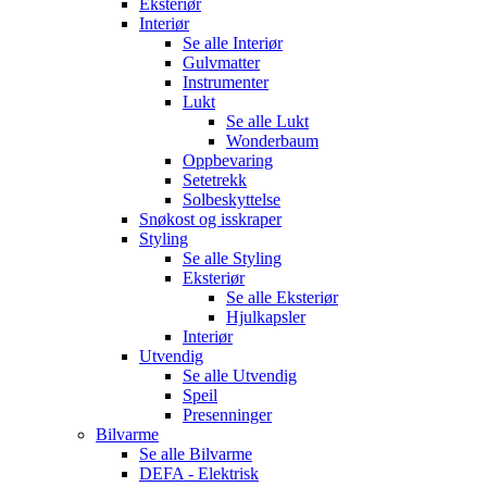
Eksteriør
Interiør
Se alle
Interiør
Gulvmatter
Instrumenter
Lukt
Se alle
Lukt
Wonderbaum
Oppbevaring
Setetrekk
Solbeskyttelse
Snøkost og isskraper
Styling
Se alle
Styling
Eksteriør
Se alle
Eksteriør
Hjulkapsler
Interiør
Utvendig
Se alle
Utvendig
Speil
Presenninger
Bilvarme
Se alle
Bilvarme
DEFA - Elektrisk