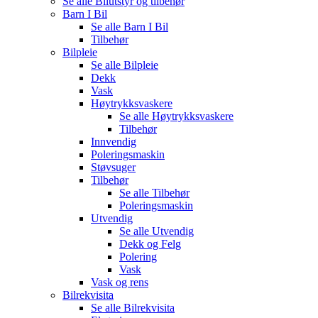
Se alle
Bilutstyr og tilbehør
Barn I Bil
Se alle
Barn I Bil
Tilbehør
Bilpleie
Se alle
Bilpleie
Dekk
Vask
Høytrykksvaskere
Se alle
Høytrykksvaskere
Tilbehør
Innvendig
Poleringsmaskin
Støvsuger
Tilbehør
Se alle
Tilbehør
Poleringsmaskin
Utvendig
Se alle
Utvendig
Dekk og Felg
Polering
Vask
Vask og rens
Bilrekvisita
Se alle
Bilrekvisita