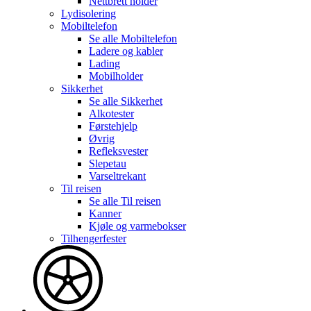
Nettbrett holder
Lydisolering
Mobiltelefon
Se alle
Mobiltelefon
Ladere og kabler
Lading
Mobilholder
Sikkerhet
Se alle
Sikkerhet
Alkotester
Førstehjelp
Øvrig
Refleksvester
Slepetau
Varseltrekant
Til reisen
Se alle
Til reisen
Kanner
Kjøle og varmebokser
Tilhengerfester