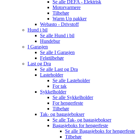
Se alle
DEFA - Elektrisk
Motorvarmere
Tilbehør
Warm Up pakker
Webasto - Drivstoff
Hund i bil
Se alle
Hund i bil
Hundebur
I Garasjen
Se alle
I Garasjen
Felgtilbehør
Last og Dra
Se alle
Last og Dra
Lasteholder
Se alle
Lasteholder
For tak
Sykkelholder
Se alle
Sykkelholder
For hengerfeste
Tilbehør
Tak- og bagasjebokser
Se alle
Tak- og bagasjebokser
Bagasjeboks for hengerfeste
Se alle
Bagasjeboks for hengerfeste
Tilbehør