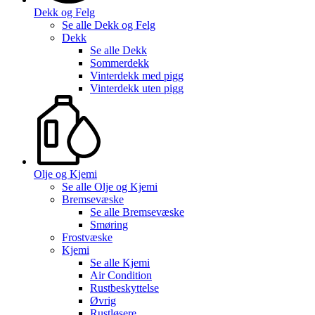
Dekk og Felg
Se alle
Dekk og Felg
Dekk
Se alle
Dekk
Sommerdekk
Vinterdekk med pigg
Vinterdekk uten pigg
Olje og Kjemi
Se alle
Olje og Kjemi
Bremsevæske
Se alle
Bremsevæske
Smøring
Frostvæske
Kjemi
Se alle
Kjemi
Air Condition
Rustbeskyttelse
Øvrig
Rustløsere