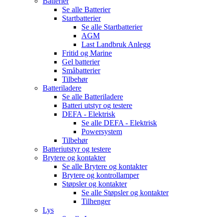
Batterier
Se alle
Batterier
Startbatterier
Se alle
Startbatterier
AGM
Last Landbruk Anlegg
Fritid og Marine
Gel batterier
Småbatterier
Tilbehør
Batteriladere
Se alle
Batteriladere
Batteri utstyr og testere
DEFA - Elektrisk
Se alle
DEFA - Elektrisk
Powersystem
Tilbehør
Batteriutstyr og testere
Brytere og kontakter
Se alle
Brytere og kontakter
Brytere og kontrollamper
Støpsler og kontakter
Se alle
Støpsler og kontakter
Tilhenger
Lys