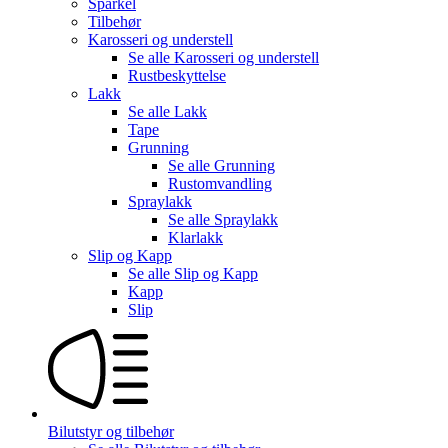
Sparkel
Tilbehør
Karosseri og understell
Se alle
Karosseri og understell
Rustbeskyttelse
Lakk
Se alle
Lakk
Tape
Grunning
Se alle
Grunning
Rustomvandling
Spraylakk
Se alle
Spraylakk
Klarlakk
Slip og Kapp
Se alle
Slip og Kapp
Kapp
Slip
Bilutstyr og tilbehør