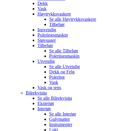
Dekk
Vask
Høytrykksvaskere
Se alle
Høytrykksvaskere
Tilbehør
Innvendig
Poleringsmaskin
Støvsuger
Tilbehør
Se alle
Tilbehør
Poleringsmaskin
Utvendig
Se alle
Utvendig
Dekk og Felg
Polering
Vask
Vask og rens
Bilrekvisita
Se alle
Bilrekvisita
Eksteriør
Interiør
Se alle
Interiør
Gulvmatter
Instrumenter
Lukt