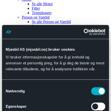
Se alle
Motor
Filter
Tennplugger
Person og Varebil
Se alle
Person og Varebil
Brems
Elektrisk
Bremser
Motor og drivverk
Universal
Se alle
Universal
Mjøsbil AS (mjosbil.no) bruker cookies
Bremsedeler
Vi bruker informasjonskapsler for å gi innhold og
Se alle
Bremsedeler
Bremsenippler
annonser et personlig preg, for å gi deg de beste og mest
Drivline og motor
relevante tilbudene, og for å analysere trafikken vår.
Se alle
Drivline og motor
Bensinpumpe
Eksosanlegg
Se alle
Eksosanlegg
Samtykkevalg
Reparasjonsmateriell
Nødvendig
Eksteriør
Se alle
Eksteriør
Horn og Tuter
Egenskaper
Speil
Interiør