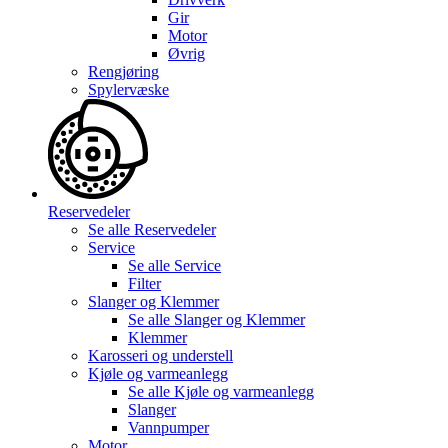
Gir
Motor
Øvrig
Rengjøring
Spylervæske
Reservedeler
Se alle
Reservedeler
Service
Se alle
Service
Filter
Slanger og Klemmer
Se alle
Slanger og Klemmer
Klemmer
Karosseri og understell
Kjøle og varmeanlegg
Se alle
Kjøle og varmeanlegg
Slanger
Vannpumper
Motor