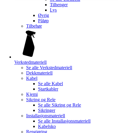
Tilhenger
Lys
Øvrig
Påløp
Tilbehør
Verkstedmateriell
Se alle
Verkstedmateriell
Dekkmateriell
Kabel
Se alle
Kabel
Startkabler
Kjemi
Sikring og Rele
Se alle
Sikring og Rele
Sikringer
Installasjonsmateriell
Se alle
Installasjonsmateriell
Kabelsko
Rengjøring