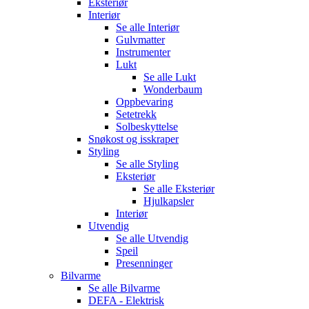
Eksteriør
Interiør
Se alle
Interiør
Gulvmatter
Instrumenter
Lukt
Se alle
Lukt
Wonderbaum
Oppbevaring
Setetrekk
Solbeskyttelse
Snøkost og isskraper
Styling
Se alle
Styling
Eksteriør
Se alle
Eksteriør
Hjulkapsler
Interiør
Utvendig
Se alle
Utvendig
Speil
Presenninger
Bilvarme
Se alle
Bilvarme
DEFA - Elektrisk