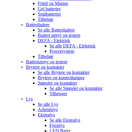
Fritid og Marine
Gel batterier
Småbatterier
Tilbehør
Batteriladere
Se alle
Batteriladere
Batteri utstyr og testere
DEFA - Elektrisk
Se alle
DEFA - Elektrisk
Powersystem
Tilbehør
Batteriutstyr og testere
Brytere og kontakter
Se alle
Brytere og kontakter
Brytere og kontrollamper
Støpsler og kontakter
Se alle
Støpsler og kontakter
Tilhenger
Lys
Se alle
Lys
Arbeidslys
Ekstralys
Se alle
Ekstralys
Fjernlys
LED Barer