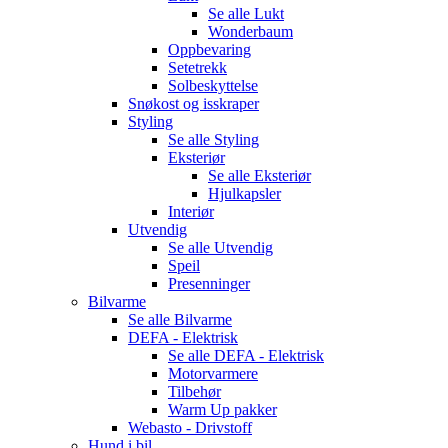
Se alle
Lukt
Wonderbaum
Oppbevaring
Setetrekk
Solbeskyttelse
Snøkost og isskraper
Styling
Se alle
Styling
Eksteriør
Se alle
Eksteriør
Hjulkapsler
Interiør
Utvendig
Se alle
Utvendig
Speil
Presenninger
Bilvarme
Se alle
Bilvarme
DEFA - Elektrisk
Se alle
DEFA - Elektrisk
Motorvarmere
Tilbehør
Warm Up pakker
Webasto - Drivstoff
Hund i bil