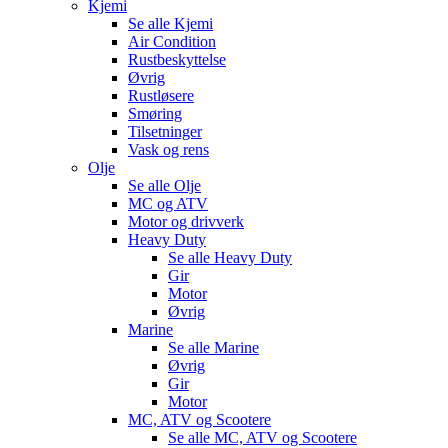
Kjemi
Se alle
Kjemi
Air Condition
Rustbeskyttelse
Øvrig
Rustløsere
Smøring
Tilsetninger
Vask og rens
Olje
Se alle
Olje
MC og ATV
Motor og drivverk
Heavy Duty
Se alle
Heavy Duty
Gir
Motor
Øvrig
Marine
Se alle
Marine
Øvrig
Gir
Motor
MC, ATV og Scootere
Se alle
MC, ATV og Scootere