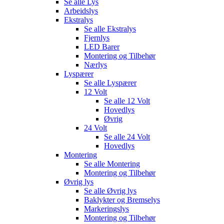
Se alle
Lys
Arbeidslys
Ekstralys
Se alle
Ekstralys
Fjernlys
LED Barer
Montering og Tilbehør
Nærlys
Lyspærer
Se alle
Lyspærer
12 Volt
Se alle
12 Volt
Hovedlys
Øvrig
24 Volt
Se alle
24 Volt
Hovedlys
Montering
Se alle
Montering
Montering og Tilbehør
Øvrig lys
Se alle
Øvrig lys
Baklykter og Bremselys
Markeringslys
Montering og Tilbehør