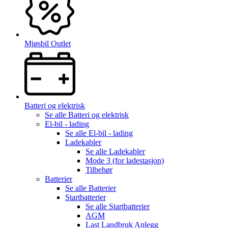
Mjøsbil Outlet
Batteri og elektrisk
Se alle
Batteri og elektrisk
El-bil - lading
Se alle
El-bil - lading
Ladekabler
Se alle
Ladekabler
Mode 3 (for ladestasjon)
Tilbehør
Batterier
Se alle
Batterier
Startbatterier
Se alle
Startbatterier
AGM
Last Landbruk Anlegg