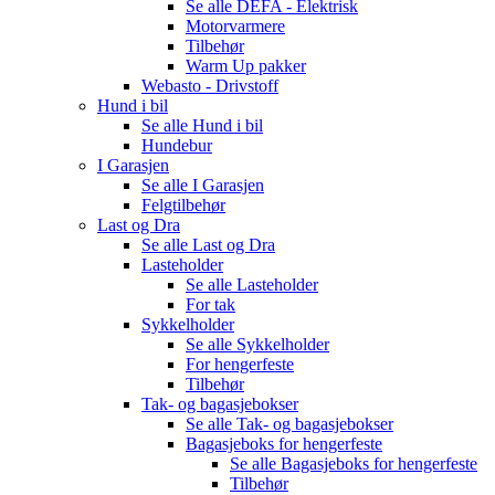
Se alle
DEFA - Elektrisk
Motorvarmere
Tilbehør
Warm Up pakker
Webasto - Drivstoff
Hund i bil
Se alle
Hund i bil
Hundebur
I Garasjen
Se alle
I Garasjen
Felgtilbehør
Last og Dra
Se alle
Last og Dra
Lasteholder
Se alle
Lasteholder
For tak
Sykkelholder
Se alle
Sykkelholder
For hengerfeste
Tilbehør
Tak- og bagasjebokser
Se alle
Tak- og bagasjebokser
Bagasjeboks for hengerfeste
Se alle
Bagasjeboks for hengerfeste
Tilbehør