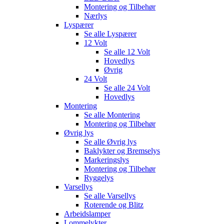
Montering og Tilbehør
Nærlys
Lyspærer
Se alle
Lyspærer
12 Volt
Se alle
12 Volt
Hovedlys
Øvrig
24 Volt
Se alle
24 Volt
Hovedlys
Montering
Se alle
Montering
Montering og Tilbehør
Øvrig lys
Se alle
Øvrig lys
Baklykter og Bremselys
Markeringslys
Montering og Tilbehør
Ryggelys
Varsellys
Se alle
Varsellys
Roterende og Blitz
Arbeidslamper
Lommelykter