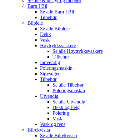
Se alle
Bilutstyr og tilbehør
Barn I Bil
Se alle
Barn I Bil
Tilbehør
Bilpleie
Se alle
Bilpleie
Dekk
Vask
Høytrykksvaskere
Se alle
Høytrykksvaskere
Tilbehør
Innvendig
Poleringsmaskin
Støvsuger
Tilbehør
Se alle
Tilbehør
Poleringsmaskin
Utvendig
Se alle
Utvendig
Dekk og Felg
Polering
Vask
Vask og rens
Bilrekvisita
Se alle
Bilrekvisita