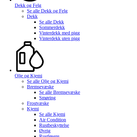
Dekk og Felg
Se alle
Dekk og Felg
Dekk
Se alle
Dekk
Sommerdekk
Vinterdekk med pigg
Vinterdekk uten pigg
Olje og Kjemi
Se alle
Olje og Kjemi
Bremsevæske
Se alle
Bremsevæske
Smøring
Frostvæske
Kjemi
Se alle
Kjemi
Air Condition
Rustbeskyttelse
Øvrig
Rustløsere