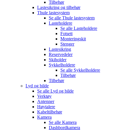
Tilbehør
Lastesikring og tilbehør
Thule lastesystem
Se alle
Thule lastesystem
Lasteholdere
Se alle
Lasteholdere
Fotsett
Monteringskit
Stenger
Lastesikring
Reservedeler
Skiholder
Sykkelholdere
Se alle
Sykkelholdere
Tilbehør
Tilbehør
Lyd og bilde
Se alle
Lyd og bilde
Verktøy
Antenner
Høytalere
Kabeltilbehør
Kamera
Se alle
Kamera
Dashbordkamera