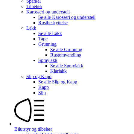
Sparkel
Tilbehør
Karosseri og understell
Se alle
Karosseri og understell
Rustbeskyttelse
Lakk
Se alle
Lakk
Tape
Grunning
Se alle
Grunning
Rustomvandling
Spraylakk
Se alle
Spraylakk
Klarlakk
Slip og Kapp
Se alle
Slip og Kapp
Kapp
Slip
Bilutstyr og tilbehør