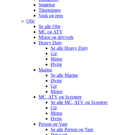
Smøring
Tilsetninger
Vask og rens
Olje
Se alle
Olje
MC og ATV
Motor og drivverk
Heavy Duty
Se alle
Heavy Duty
Gir
Motor
Øvrig
Marine
Se alle
Marine
Øvrig
Gir
Motor
MC, ATV og Scootere
Se alle
MC, ATV og Scootere
Gir
Motor
Øvrig
Person og Vare
Se alle
Person og Vare
Drivverk