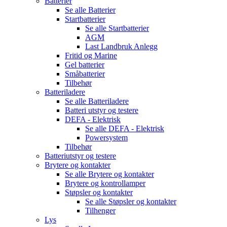
Batterier
Se alle
Batterier
Startbatterier
Se alle
Startbatterier
AGM
Last Landbruk Anlegg
Fritid og Marine
Gel batterier
Småbatterier
Tilbehør
Batteriladere
Se alle
Batteriladere
Batteri utstyr og testere
DEFA - Elektrisk
Se alle
DEFA - Elektrisk
Powersystem
Tilbehør
Batteriutstyr og testere
Brytere og kontakter
Se alle
Brytere og kontakter
Brytere og kontrollamper
Støpsler og kontakter
Se alle
Støpsler og kontakter
Tilhenger
Lys