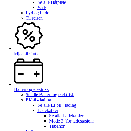
Se alle
Båtpleie
Vask
Lyd og bilde
Til reisen
Mjøsbil Outlet
Batteri og elektrisk
Se alle
Batteri og elektrisk
El-bil - lading
Se alle
El-bil - lading
Ladekabler
Se alle
Ladekabler
Mode 3 (for ladestasjon)
Tilbehør