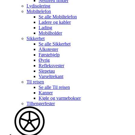
Nettbrett holder
Lydisolering
Mobiltelefon
Se alle
Mobiltelefon
Ladere og kabler
Lading
Mobilholder
Sikkerhet
Se alle
Sikkerhet
Alkotester
Førstehjelp
Øvrig
Refleksvester
Slepetau
Varseltrekant
Til reisen
Se alle
Til reisen
Kanner
Kjøle og varmebokser
Tilhengerfester