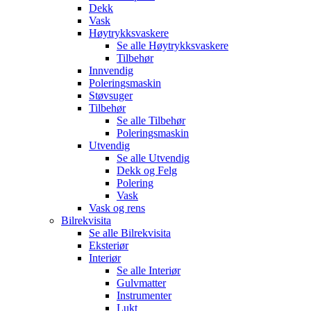
Dekk
Vask
Høytrykksvaskere
Se alle
Høytrykksvaskere
Tilbehør
Innvendig
Poleringsmaskin
Støvsuger
Tilbehør
Se alle
Tilbehør
Poleringsmaskin
Utvendig
Se alle
Utvendig
Dekk og Felg
Polering
Vask
Vask og rens
Bilrekvisita
Se alle
Bilrekvisita
Eksteriør
Interiør
Se alle
Interiør
Gulvmatter
Instrumenter
Lukt