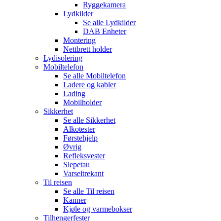
Ryggekamera
Lydkilder
Se alle
Lydkilder
DAB Enheter
Montering
Nettbrett holder
Lydisolering
Mobiltelefon
Se alle
Mobiltelefon
Ladere og kabler
Lading
Mobilholder
Sikkerhet
Se alle
Sikkerhet
Alkotester
Førstehjelp
Øvrig
Refleksvester
Slepetau
Varseltrekant
Til reisen
Se alle
Til reisen
Kanner
Kjøle og varmebokser
Tilhengerfester