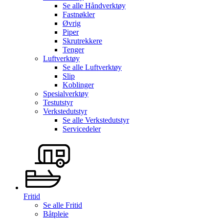
Se alle
Håndverktøy
Fastnøkler
Øvrig
Piper
Skrutrekkere
Tenger
Luftverktøy
Se alle
Luftverktøy
Slip
Koblinger
Spesialverktøy
Testutstyr
Verkstedutstyr
Se alle
Verkstedutstyr
Servicedeler
Fritid
Se alle
Fritid
Båtpleie