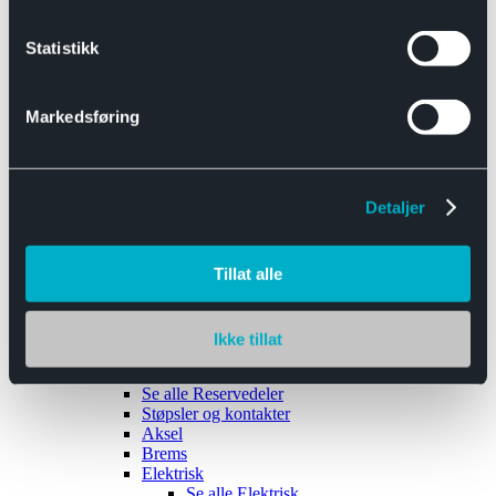
Se alle
Interiør
Sikkerhetsbelte
Statistikk
Tanklokk
Vindusviskere
Markedsføring
Detaljer
Tilhengere
Se alle
Tilhengere
Biltransport
Tillat alle
Maskinhenger
Yrkeshenger
Båthengere
Skaphengere
Ikke tillat
Varehengere
Reservedeler
Se alle
Reservedeler
Støpsler og kontakter
Aksel
Brems
Elektrisk
Se alle
Elektrisk