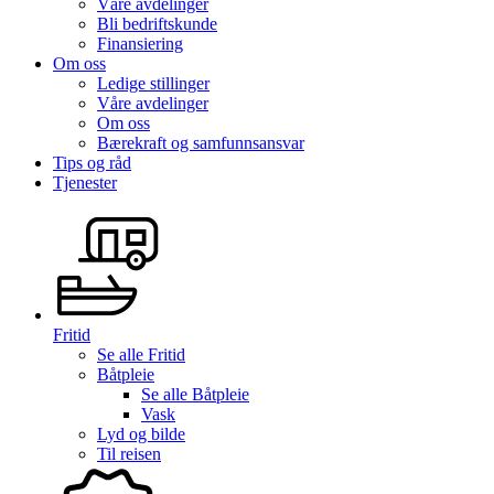
Våre avdelinger
Bli bedriftskunde
Finansiering
Om oss
Ledige stillinger
Våre avdelinger
Om oss
Bærekraft og samfunnsansvar
Tips og råd
Tjenester
Fritid
Se alle
Fritid
Båtpleie
Se alle
Båtpleie
Vask
Lyd og bilde
Til reisen