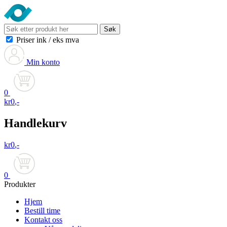
Søk
Priser ink
/
eks mva
Min konto
0
kr
0
,-
Handlekurv
kr
0
,-
0
Produkter
Hjem
Bestill time
Kontakt oss