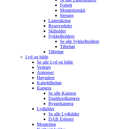
Fotsett
Monteringskit
Stenger
Lastesikring
Reservedeler
Skiholder
Sykkelholdere
Se alle
Sykkelholdere
Tilbehør
Tilbehør
Lyd og bilde
Se alle
Lyd og bilde
Verktøy
Antenner
Høytalere
Kabeltilbehør
Kamera
Se alle
Kamera
Dashbordkamera
Ryggekamera
Lydkilder
Se alle
Lydkilder
DAB Enheter
Montering