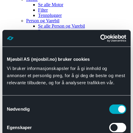
Se alle
Motor
Filter
Tennplugger
Person og Varebil
Se alle
Person og Varebil
Brems
Elektrisk
Bremser
Motor og drivverk
Universal
Se alle
Universal
Mjøsbil AS (mjosbil.no) bruker cookies
Bremsedeler
Vi bruker informasjonskapsler for å gi innhold og
Se alle
Bremsedeler
Bremsenippler
annonser et personlig preg, for å gi deg de beste og mest
Drivline og motor
relevante tilbudene, og for å analysere trafikken vår.
Se alle
Drivline og motor
Bensinpumpe
Eksosanlegg
Se alle
Eksosanlegg
Samtykkevalg
Reparasjonsmateriell
Nødvendig
Eksteriør
Se alle
Eksteriør
Horn og Tuter
Egenskaper
Speil
Interiør