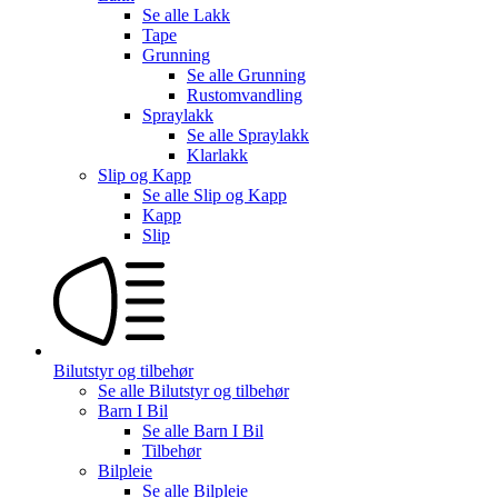
Se alle
Lakk
Tape
Grunning
Se alle
Grunning
Rustomvandling
Spraylakk
Se alle
Spraylakk
Klarlakk
Slip og Kapp
Se alle
Slip og Kapp
Kapp
Slip
Bilutstyr og tilbehør
Se alle
Bilutstyr og tilbehør
Barn I Bil
Se alle
Barn I Bil
Tilbehør
Bilpleie
Se alle
Bilpleie