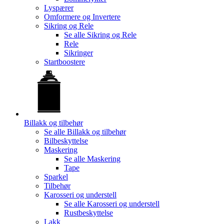
Lyspærer
Omformere og Invertere
Sikring og Rele
Se alle
Sikring og Rele
Rele
Sikringer
Startboostere
Billakk og tilbehør
Se alle
Billakk og tilbehør
Bilbeskyttelse
Maskering
Se alle
Maskering
Tape
Sparkel
Tilbehør
Karosseri og understell
Se alle
Karosseri og understell
Rustbeskyttelse
Lakk