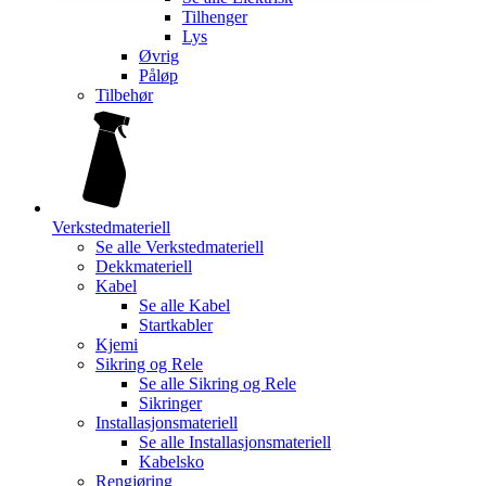
Tilhenger
Lys
Øvrig
Påløp
Tilbehør
Verkstedmateriell
Se alle
Verkstedmateriell
Dekkmateriell
Kabel
Se alle
Kabel
Startkabler
Kjemi
Sikring og Rele
Se alle
Sikring og Rele
Sikringer
Installasjonsmateriell
Se alle
Installasjonsmateriell
Kabelsko
Rengjøring