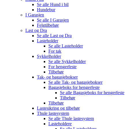
Se alle
Hund i bil
Hundebur
I Garasjen
Se alle
I Garasjen
Felgtilbehør
Last og Dra
Se alle
Last og Dra
Lasteholder
Se alle
Lasteholder
For tak
Sykkelholder
Se alle
Sykkelholder
For hengerfeste
Tilbehør
Tak- og bagasjebokser
Se alle
Tak- og bagasjebokser
Bagasjeboks for hengerfeste
Se alle
Bagasjeboks for hengerfeste
Tilbehør
Tilbehør
Lastesikring og tilbehør
Thule lastesystem
Se alle
Thule lastesystem
Lasteholdere
Se alle
Lasteholdere