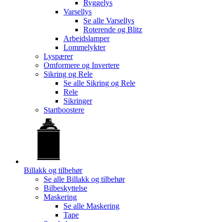
Ryggelys
Varsellys
Se alle
Varsellys
Roterende og Blitz
Arbeidslamper
Lommelykter
Lyspærer
Omformere og Invertere
Sikring og Rele
Se alle
Sikring og Rele
Rele
Sikringer
Startboostere
Billakk og tilbehør
Se alle
Billakk og tilbehør
Bilbeskyttelse
Maskering
Se alle
Maskering
Tape