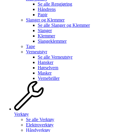
Se alle
Rengjøring
Håndrens
Papir
Slanger og Klemmer
Se alle
Slanger og Klemmer
Slanger
Klemmer
Slangeklemmer
Tape
Verneutstyr
Se alle
Verneutstyr
Hansker
Hørselvern
Masker
Vernebriller
Verktøy
Se alle
Verktøy
Elektroverktøy
Håndverktøy