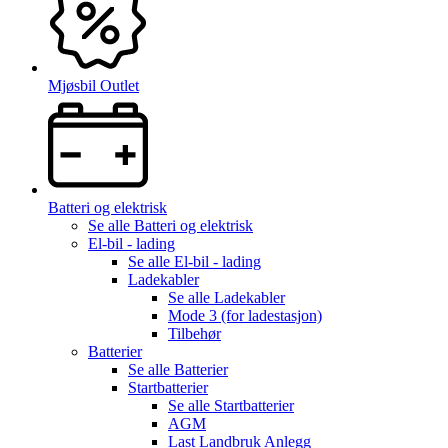
Mjøsbil Outlet
Batteri og elektrisk
Se alle
Batteri og elektrisk
El-bil - lading
Se alle
El-bil - lading
Ladekabler
Se alle
Ladekabler
Mode 3 (for ladestasjon)
Tilbehør
Batterier
Se alle
Batterier
Startbatterier
Se alle
Startbatterier
AGM
Last Landbruk Anlegg