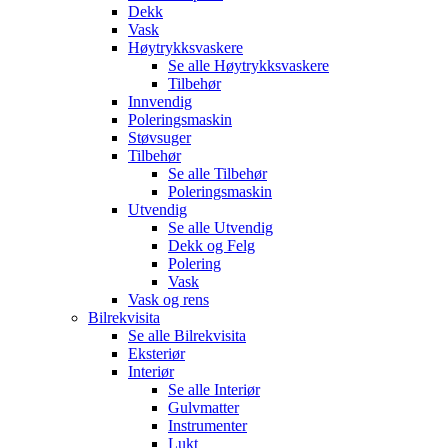
Dekk
Vask
Høytrykksvaskere
Se alle
Høytrykksvaskere
Tilbehør
Innvendig
Poleringsmaskin
Støvsuger
Tilbehør
Se alle
Tilbehør
Poleringsmaskin
Utvendig
Se alle
Utvendig
Dekk og Felg
Polering
Vask
Vask og rens
Bilrekvisita
Se alle
Bilrekvisita
Eksteriør
Interiør
Se alle
Interiør
Gulvmatter
Instrumenter
Lukt