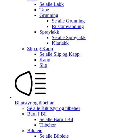
Se alle
Lakk
Tape
Grunning
Se alle
Grunning
Rustomvandling
Spraylakk
Se alle
Spraylakk
Klarlakk
Slip og Kapp
Se alle
Slip og Kapp
Kapp
Slip
Bilutstyr og tilbehør
Se alle
Bilutstyr og tilbehør
Barn I Bil
Se alle
Barn I Bil
Tilbehør
Bilpleie
Se alle
Bilpleie