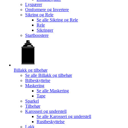
Lyspærer
Omformere og Invertere
Sikring og Rele
Se alle
Sikring og Rele
Rele
Sikringer
Startboostere
Billakk og tilbehør
Se alle
Billakk og tilbehør
Bilbeskyttelse
Maskering
Se alle
Maskering
Tape
Sparkel
Tilbehør
Karosseri og understell
Se alle
Karosseri og understell
Rustbeskyttelse
Lakk