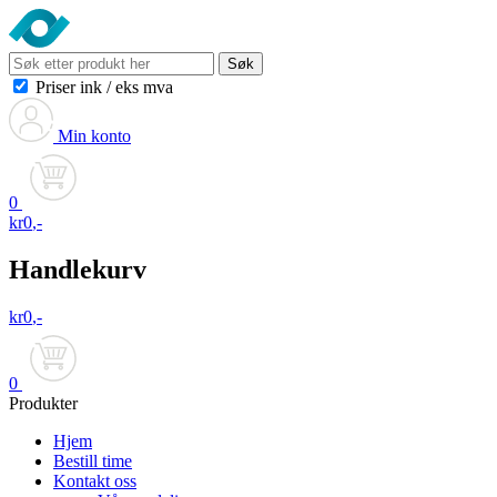
Søk
Priser ink
/
eks mva
Min konto
0
kr
0
,-
Handlekurv
kr
0
,-
0
Produkter
Hjem
Bestill time
Kontakt oss