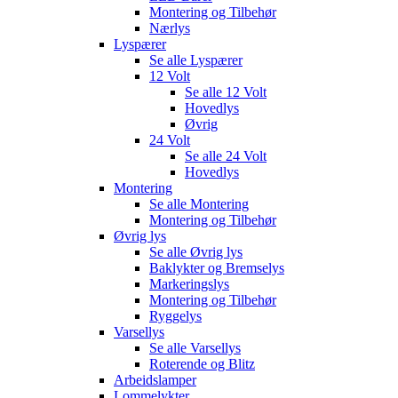
Montering og Tilbehør
Nærlys
Lyspærer
Se alle
Lyspærer
12 Volt
Se alle
12 Volt
Hovedlys
Øvrig
24 Volt
Se alle
24 Volt
Hovedlys
Montering
Se alle
Montering
Montering og Tilbehør
Øvrig lys
Se alle
Øvrig lys
Baklykter og Bremselys
Markeringslys
Montering og Tilbehør
Ryggelys
Varsellys
Se alle
Varsellys
Roterende og Blitz
Arbeidslamper
Lommelykter