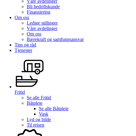
Våre avdelinger
Bli bedriftskunde
Finansiering
Om oss
Ledige stillinger
Våre avdelinger
Om oss
Bærekraft og samfunnsansvar
Tips og råd
Tjenester
Fritid
Se alle
Fritid
Båtpleie
Se alle
Båtpleie
Vask
Lyd og bilde
Til reisen