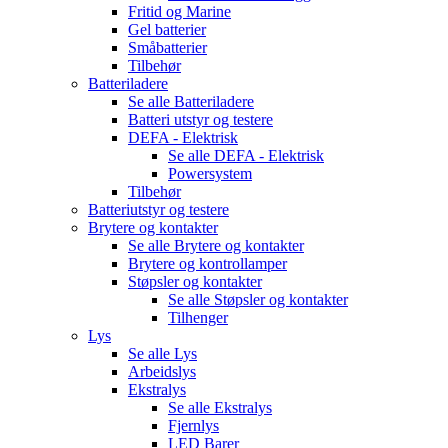
Fritid og Marine
Gel batterier
Småbatterier
Tilbehør
Batteriladere
Se alle
Batteriladere
Batteri utstyr og testere
DEFA - Elektrisk
Se alle
DEFA - Elektrisk
Powersystem
Tilbehør
Batteriutstyr og testere
Brytere og kontakter
Se alle
Brytere og kontakter
Brytere og kontrollamper
Støpsler og kontakter
Se alle
Støpsler og kontakter
Tilhenger
Lys
Se alle
Lys
Arbeidslys
Ekstralys
Se alle
Ekstralys
Fjernlys
LED Barer