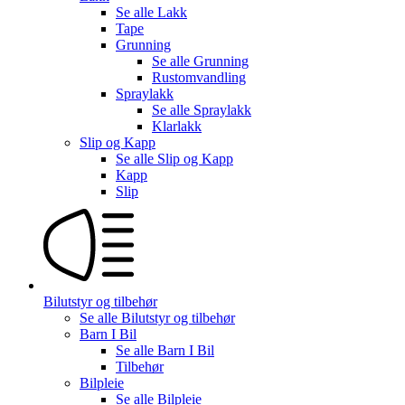
Se alle
Lakk
Tape
Grunning
Se alle
Grunning
Rustomvandling
Spraylakk
Se alle
Spraylakk
Klarlakk
Slip og Kapp
Se alle
Slip og Kapp
Kapp
Slip
Bilutstyr og tilbehør
Se alle
Bilutstyr og tilbehør
Barn I Bil
Se alle
Barn I Bil
Tilbehør
Bilpleie
Se alle
Bilpleie