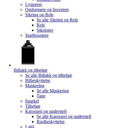
Lyspærer
Omformere og Invertere
Sikring og Rele
Se alle
Sikring og Rele
Rele
Sikringer
Startboostere
Billakk og tilbehør
Se alle
Billakk og tilbehør
Bilbeskyttelse
Maskering
Se alle
Maskering
Tape
Sparkel
Tilbehør
Karosseri og understell
Se alle
Karosseri og understell
Rustbeskyttelse
Lakk