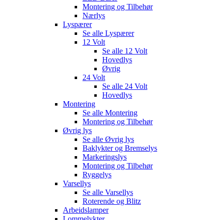
Montering og Tilbehør
Nærlys
Lyspærer
Se alle
Lyspærer
12 Volt
Se alle
12 Volt
Hovedlys
Øvrig
24 Volt
Se alle
24 Volt
Hovedlys
Montering
Se alle
Montering
Montering og Tilbehør
Øvrig lys
Se alle
Øvrig lys
Baklykter og Bremselys
Markeringslys
Montering og Tilbehør
Ryggelys
Varsellys
Se alle
Varsellys
Roterende og Blitz
Arbeidslamper
Lommelykter