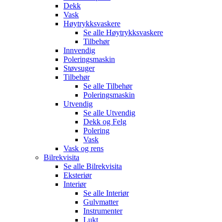
Dekk
Vask
Høytrykksvaskere
Se alle
Høytrykksvaskere
Tilbehør
Innvendig
Poleringsmaskin
Støvsuger
Tilbehør
Se alle
Tilbehør
Poleringsmaskin
Utvendig
Se alle
Utvendig
Dekk og Felg
Polering
Vask
Vask og rens
Bilrekvisita
Se alle
Bilrekvisita
Eksteriør
Interiør
Se alle
Interiør
Gulvmatter
Instrumenter
Lukt