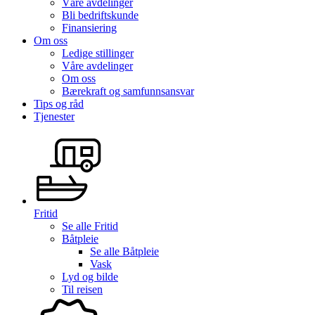
Våre avdelinger
Bli bedriftskunde
Finansiering
Om oss
Ledige stillinger
Våre avdelinger
Om oss
Bærekraft og samfunnsansvar
Tips og råd
Tjenester
Fritid
Se alle
Fritid
Båtpleie
Se alle
Båtpleie
Vask
Lyd og bilde
Til reisen