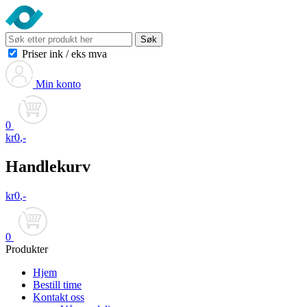
Søk
Priser ink
/
eks mva
Min konto
0
kr
0
,-
Handlekurv
kr
0
,-
0
Produkter
Hjem
Bestill time
Kontakt oss