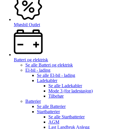
Mjøsbil Outlet
Batteri og elektrisk
Se alle
Batteri og elektrisk
El-bil - lading
Se alle
El-bil - lading
Ladekabler
Se alle
Ladekabler
Mode 3 (for ladestasjon)
Tilbehør
Batterier
Se alle
Batterier
Startbatterier
Se alle
Startbatterier
AGM
Last Landbruk Anlegg