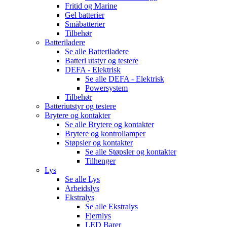
Fritid og Marine
Gel batterier
Småbatterier
Tilbehør
Batteriladere
Se alle
Batteriladere
Batteri utstyr og testere
DEFA - Elektrisk
Se alle
DEFA - Elektrisk
Powersystem
Tilbehør
Batteriutstyr og testere
Brytere og kontakter
Se alle
Brytere og kontakter
Brytere og kontrollamper
Støpsler og kontakter
Se alle
Støpsler og kontakter
Tilhenger
Lys
Se alle
Lys
Arbeidslys
Ekstralys
Se alle
Ekstralys
Fjernlys
LED Barer