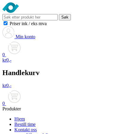
Søk
Priser ink
/
eks mva
Min konto
0
kr
0
,-
Handlekurv
kr
0
,-
0
Produkter
Hjem
Bestill time
Kontakt oss