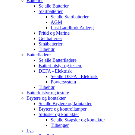
Batterier
Se alle
Batterier
Startbatterier
Se alle
Startbatterier
AGM
Last Landbruk Anlegg
Fritid og Marine
Gel batterier
Småbatterier
Tilbehør
Batteriladere
Se alle
Batteriladere
Batteri utstyr og testere
DEFA - Elektrisk
Se alle
DEFA - Elektrisk
Powersystem
Tilbehør
Batteriutstyr og testere
Brytere og kontakter
Se alle
Brytere og kontakter
Brytere og kontrollamper
Støpsler og kontakter
Se alle
Støpsler og kontakter
Tilhenger
Lys