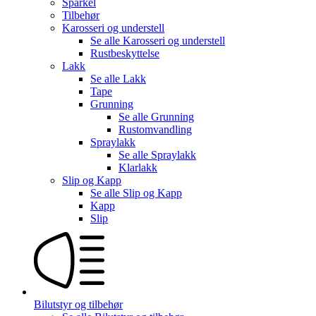
Sparkel
Tilbehør
Karosseri og understell
Se alle
Karosseri og understell
Rustbeskyttelse
Lakk
Se alle
Lakk
Tape
Grunning
Se alle
Grunning
Rustomvandling
Spraylakk
Se alle
Spraylakk
Klarlakk
Slip og Kapp
Se alle
Slip og Kapp
Kapp
Slip
Bilutstyr og tilbehør