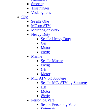
Smøring
Tilsetninger
Vask og rens
Olje
Se alle
Olje
MC og ATV
Motor og drivverk
Heavy Duty
Se alle
Heavy Duty
Gir
Motor
Øvrig
Marine
Se alle
Marine
Øvrig
Gir
Motor
MC, ATV og Scootere
Se alle
MC, ATV og Scootere
Gir
Motor
Øvrig
Person og Vare
Se alle
Person og Vare
Drivverk