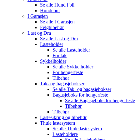
Se alle
Hund i bil
Hundebur
I Garasjen
Se alle
I Garasjen
Felgtilbehør
Last og Dra
Se alle
Last og Dra
Lasteholder
Se alle
Lasteholder
For tak
Sykkelholder
Se alle
Sykkelholder
For hengerfeste
Tilbehør
Tak- og bagasjebokser
Se alle
Tak- og bagasjebokser
Bagasjeboks for hengerfeste
Se alle
Bagasjeboks for hengerfeste
Tilbehør
Tilbehør
Lastesikring og tilbehør
Thule lastesystem
Se alle
Thule lastesystem
Lasteholdere
Se alle
Lasteholdere