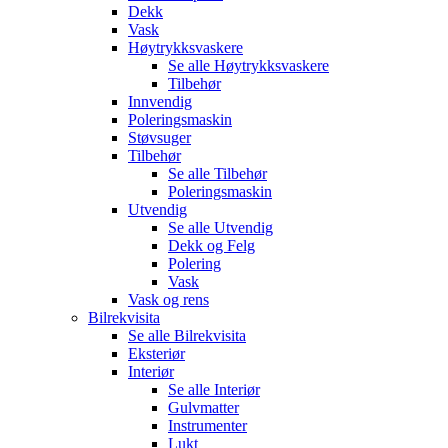
Dekk
Vask
Høytrykksvaskere
Se alle
Høytrykksvaskere
Tilbehør
Innvendig
Poleringsmaskin
Støvsuger
Tilbehør
Se alle
Tilbehør
Poleringsmaskin
Utvendig
Se alle
Utvendig
Dekk og Felg
Polering
Vask
Vask og rens
Bilrekvisita
Se alle
Bilrekvisita
Eksteriør
Interiør
Se alle
Interiør
Gulvmatter
Instrumenter
Lukt