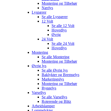
Montering og Tilbehør
Nærlys
Lyspærer
Se alle
Lyspærer
12 Volt
Se alle
12 Volt
Hovedlys
Øvrig
24 Volt
Se alle
24 Volt
Hovedlys
Montering
Se alle
Montering
Montering og Tilbehør
Øvrig lys
Se alle
Øvrig lys
Baklykter og Bremselys
Markeringslys
Montering og Tilbehør
Ryggelys
Varsellys
Se alle
Varsellys
Roterende og Blitz
Arbeidslamper
Lommelykter