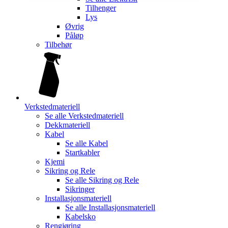
Tilhenger
Lys
Øvrig
Påløp
Tilbehør
Verkstedmateriell
Se alle
Verkstedmateriell
Dekkmateriell
Kabel
Se alle
Kabel
Startkabler
Kjemi
Sikring og Rele
Se alle
Sikring og Rele
Sikringer
Installasjonsmateriell
Se alle
Installasjonsmateriell
Kabelsko
Rengjøring