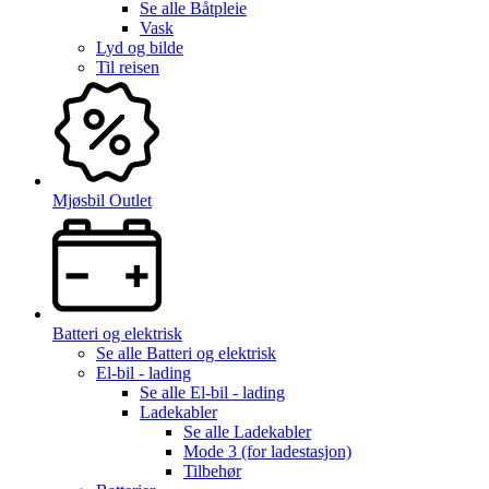
Se alle
Båtpleie
Vask
Lyd og bilde
Til reisen
Mjøsbil Outlet
Batteri og elektrisk
Se alle
Batteri og elektrisk
El-bil - lading
Se alle
El-bil - lading
Ladekabler
Se alle
Ladekabler
Mode 3 (for ladestasjon)
Tilbehør