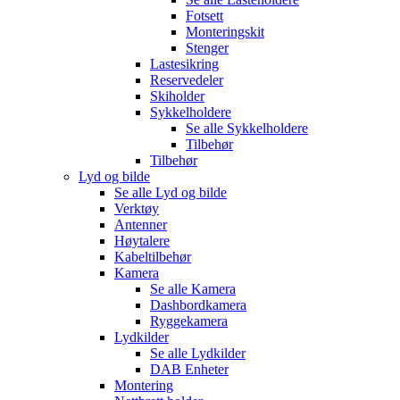
Fotsett
Monteringskit
Stenger
Lastesikring
Reservedeler
Skiholder
Sykkelholdere
Se alle
Sykkelholdere
Tilbehør
Tilbehør
Lyd og bilde
Se alle
Lyd og bilde
Verktøy
Antenner
Høytalere
Kabeltilbehør
Kamera
Se alle
Kamera
Dashbordkamera
Ryggekamera
Lydkilder
Se alle
Lydkilder
DAB Enheter
Montering