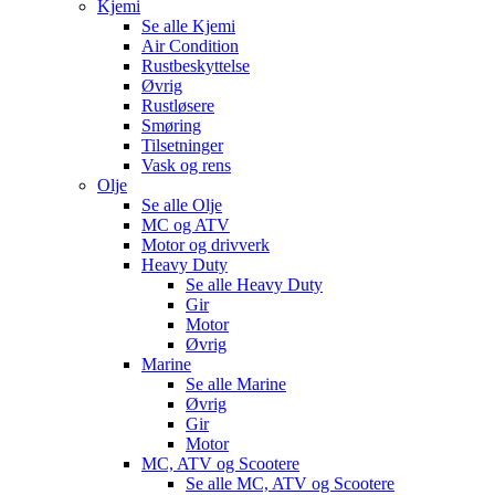
Kjemi
Se alle
Kjemi
Air Condition
Rustbeskyttelse
Øvrig
Rustløsere
Smøring
Tilsetninger
Vask og rens
Olje
Se alle
Olje
MC og ATV
Motor og drivverk
Heavy Duty
Se alle
Heavy Duty
Gir
Motor
Øvrig
Marine
Se alle
Marine
Øvrig
Gir
Motor
MC, ATV og Scootere
Se alle
MC, ATV og Scootere