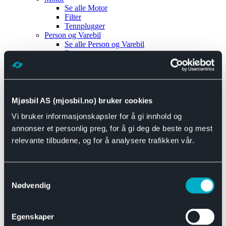
Se alle
Motor
Filter
Tennplugger
Person og Varebil
Se alle
Person og Varebil
Brems
Elektrisk
Bremser
Motor og drivverk
Universal
Se alle
Universal
Mjøsbil AS (mjosbil.no) bruker cookies
Bremsedeler
Vi bruker informasjonskapsler for å gi innhold og
Se alle
Bremsedeler
Bremsenippler
annonser et personlig preg, for å gi deg de beste og mest
Drivline og motor
relevante tilbudene, og for å analysere trafikken vår.
Se alle
Drivline og motor
Bensinpumpe
Eksosanlegg
Se alle
Eksosanlegg
Samtykkevalg
Reparasjonsmateriell
Nødvendig
Eksteriør
Se alle
Eksteriør
Horn og Tuter
Egenskaper
Speil
Interiør