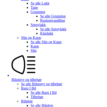
Se alle
Lakk
Tape
Grunning
Se alle
Grunning
Rustomvandling
Spraylakk
Se alle
Spraylakk
Klarlakk
Slip og Kapp
Se alle
Slip og Kapp
Kapp
Slip
Bilutstyr og tilbehør
Se alle
Bilutstyr og tilbehør
Barn I Bil
Se alle
Barn I Bil
Tilbehør
Bilpleie
Se alle
Bilpleie