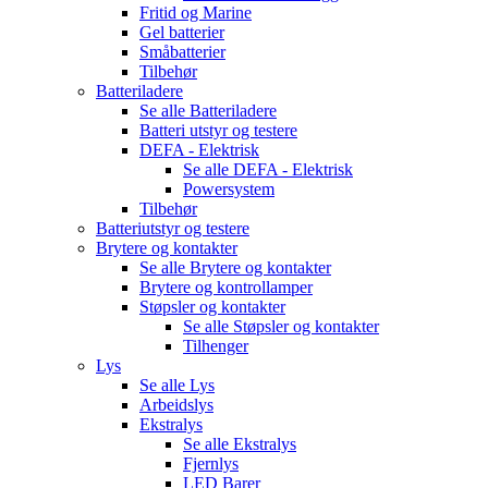
Fritid og Marine
Gel batterier
Småbatterier
Tilbehør
Batteriladere
Se alle
Batteriladere
Batteri utstyr og testere
DEFA - Elektrisk
Se alle
DEFA - Elektrisk
Powersystem
Tilbehør
Batteriutstyr og testere
Brytere og kontakter
Se alle
Brytere og kontakter
Brytere og kontrollamper
Støpsler og kontakter
Se alle
Støpsler og kontakter
Tilhenger
Lys
Se alle
Lys
Arbeidslys
Ekstralys
Se alle
Ekstralys
Fjernlys
LED Barer