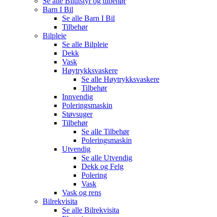
Se alle
Bilutstyr og tilbehør
Barn I Bil
Se alle
Barn I Bil
Tilbehør
Bilpleie
Se alle
Bilpleie
Dekk
Vask
Høytrykksvaskere
Se alle
Høytrykksvaskere
Tilbehør
Innvendig
Poleringsmaskin
Støvsuger
Tilbehør
Se alle
Tilbehør
Poleringsmaskin
Utvendig
Se alle
Utvendig
Dekk og Felg
Polering
Vask
Vask og rens
Bilrekvisita
Se alle
Bilrekvisita