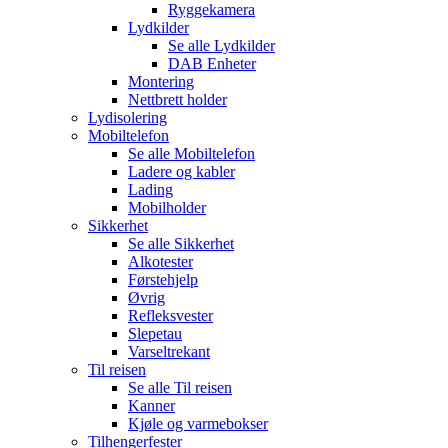
Ryggekamera
Lydkilder
Se alle
Lydkilder
DAB Enheter
Montering
Nettbrett holder
Lydisolering
Mobiltelefon
Se alle
Mobiltelefon
Ladere og kabler
Lading
Mobilholder
Sikkerhet
Se alle
Sikkerhet
Alkotester
Førstehjelp
Øvrig
Refleksvester
Slepetau
Varseltrekant
Til reisen
Se alle
Til reisen
Kanner
Kjøle og varmebokser
Tilhengerfester