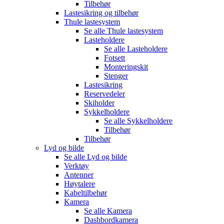
Tilbehør
Lastesikring og tilbehør
Thule lastesystem
Se alle
Thule lastesystem
Lasteholdere
Se alle
Lasteholdere
Fotsett
Monteringskit
Stenger
Lastesikring
Reservedeler
Skiholder
Sykkelholdere
Se alle
Sykkelholdere
Tilbehør
Tilbehør
Lyd og bilde
Se alle
Lyd og bilde
Verktøy
Antenner
Høytalere
Kabeltilbehør
Kamera
Se alle
Kamera
Dashbordkamera