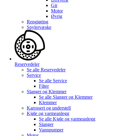
Gir
Motor
Øvrig
Rengjøring
Spylervæske
Reservedeler
Se alle
Reservedeler
Service
Se alle
Service
Filter
Slanger og Klemmer
Se alle
Slanger og Klemmer
Klemmer
Karosseri og understell
Kjøle og varmeanlegg
Se alle
Kjøle og varmeanlegg
Slanger
Vannpumper
Motor