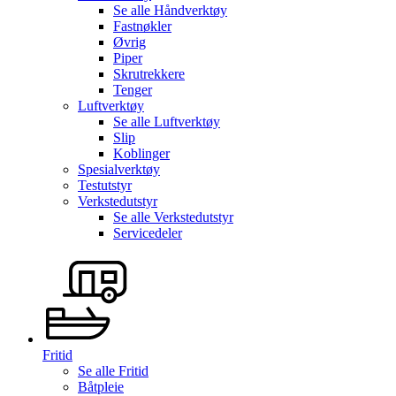
Se alle
Håndverktøy
Fastnøkler
Øvrig
Piper
Skrutrekkere
Tenger
Luftverktøy
Se alle
Luftverktøy
Slip
Koblinger
Spesialverktøy
Testutstyr
Verkstedutstyr
Se alle
Verkstedutstyr
Servicedeler
Fritid
Se alle
Fritid
Båtpleie