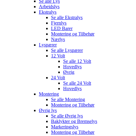
Se alle
Lys
Arbeidslys
Ekstralys
Se alle
Ekstralys
Fjernlys
LED Barer
Montering og Tilbehør
Nærlys
Lyspærer
Se alle
Lyspærer
12 Volt
Se alle
12 Volt
Hovedlys
Øvrig
24 Volt
Se alle
24 Volt
Hovedlys
Montering
Se alle
Montering
Montering og Tilbehør
Øvrig lys
Se alle
Øvrig lys
Baklykter og Bremselys
Markeringslys
Montering og Tilbehør