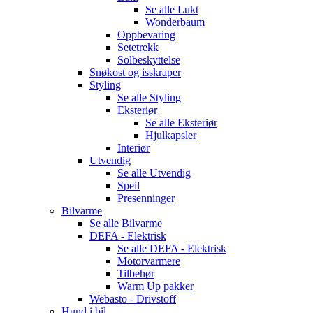
Se alle
Lukt
Wonderbaum
Oppbevaring
Setetrekk
Solbeskyttelse
Snøkost og isskraper
Styling
Se alle
Styling
Eksteriør
Se alle
Eksteriør
Hjulkapsler
Interiør
Utvendig
Se alle
Utvendig
Speil
Presenninger
Bilvarme
Se alle
Bilvarme
DEFA - Elektrisk
Se alle
DEFA - Elektrisk
Motorvarmere
Tilbehør
Warm Up pakker
Webasto - Drivstoff
Hund i bil