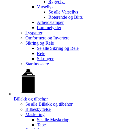
Ryggelys
Varsellys
Se alle
Varsellys
Roterende og Blitz
Arbeidslamper
Lommelykter
Lyspærer
Omformere og Invertere
Sikring og Rele
Se alle
Sikring og Rele
Rele
Sikringer
Startboostere
Billakk og tilbehør
Se alle
Billakk og tilbehør
Bilbeskyttelse
Maskering
Se alle
Maskering
Tape