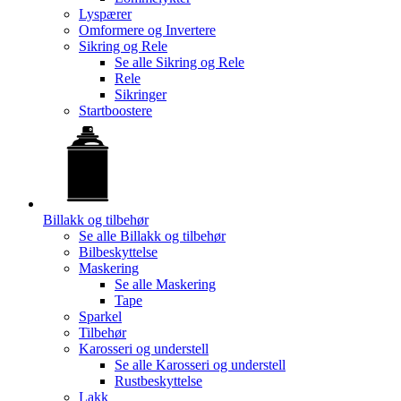
Lyspærer
Omformere og Invertere
Sikring og Rele
Se alle
Sikring og Rele
Rele
Sikringer
Startboostere
Billakk og tilbehør
Se alle
Billakk og tilbehør
Bilbeskyttelse
Maskering
Se alle
Maskering
Tape
Sparkel
Tilbehør
Karosseri og understell
Se alle
Karosseri og understell
Rustbeskyttelse
Lakk