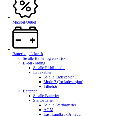
Mjøsbil Outlet
Batteri og elektrisk
Se alle
Batteri og elektrisk
El-bil - lading
Se alle
El-bil - lading
Ladekabler
Se alle
Ladekabler
Mode 3 (for ladestasjon)
Tilbehør
Batterier
Se alle
Batterier
Startbatterier
Se alle
Startbatterier
AGM
Last Landbruk Anlegg