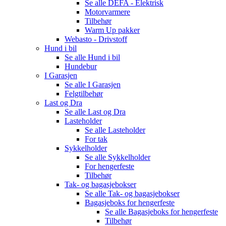
Se alle
DEFA - Elektrisk
Motorvarmere
Tilbehør
Warm Up pakker
Webasto - Drivstoff
Hund i bil
Se alle
Hund i bil
Hundebur
I Garasjen
Se alle
I Garasjen
Felgtilbehør
Last og Dra
Se alle
Last og Dra
Lasteholder
Se alle
Lasteholder
For tak
Sykkelholder
Se alle
Sykkelholder
For hengerfeste
Tilbehør
Tak- og bagasjebokser
Se alle
Tak- og bagasjebokser
Bagasjeboks for hengerfeste
Se alle
Bagasjeboks for hengerfeste
Tilbehør