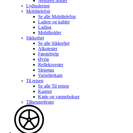
Nettbrett holder
Lydisolering
Mobiltelefon
Se alle
Mobiltelefon
Ladere og kabler
Lading
Mobilholder
Sikkerhet
Se alle
Sikkerhet
Alkotester
Førstehjelp
Øvrig
Refleksvester
Slepetau
Varseltrekant
Til reisen
Se alle
Til reisen
Kanner
Kjøle og varmebokser
Tilhengerfester