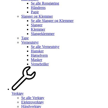
Se alle
Rengjøring
Håndrens
Papir
Slanger og Klemmer
Se alle
Slanger og Klemmer
Slanger
Klemmer
Slangeklemmer
Tape
Verneutstyr
Se alle
Verneutstyr
Hansker
Hørselvern
Masker
Vernebriller
Verktøy
Se alle
Verktøy
Elektroverktøy
Håndverktøy