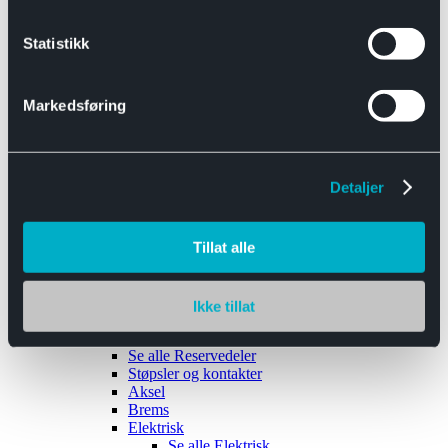
Se alle
Interiør
Sikkerhetsbelte
Statistikk
Tanklokk
Vindusviskere
Markedsføring
Detaljer
Tilhengere
Se alle
Tilhengere
Biltransport
Tillat alle
Maskinhenger
Yrkeshenger
Båthengere
Skaphengere
Ikke tillat
Varehengere
Reservedeler
Se alle
Reservedeler
Støpsler og kontakter
Aksel
Brems
Elektrisk
Se alle
Elektrisk