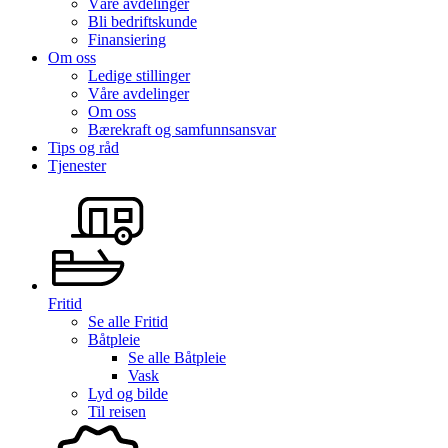
Våre avdelinger
Bli bedriftskunde
Finansiering
Om oss
Ledige stillinger
Våre avdelinger
Om oss
Bærekraft og samfunnsansvar
Tips og råd
Tjenester
Fritid
Se alle
Fritid
Båtpleie
Se alle
Båtpleie
Vask
Lyd og bilde
Til reisen