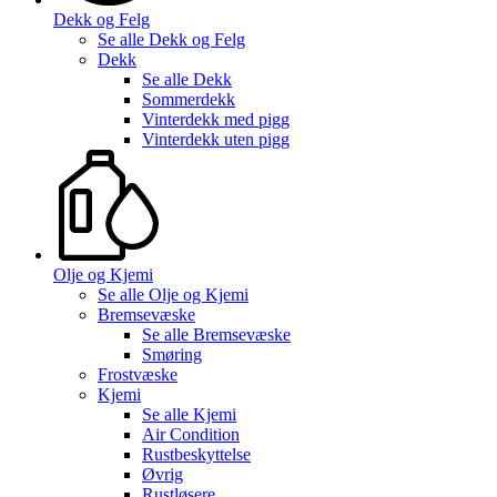
Dekk og Felg
Se alle
Dekk og Felg
Dekk
Se alle
Dekk
Sommerdekk
Vinterdekk med pigg
Vinterdekk uten pigg
Olje og Kjemi
Se alle
Olje og Kjemi
Bremsevæske
Se alle
Bremsevæske
Smøring
Frostvæske
Kjemi
Se alle
Kjemi
Air Condition
Rustbeskyttelse
Øvrig
Rustløsere