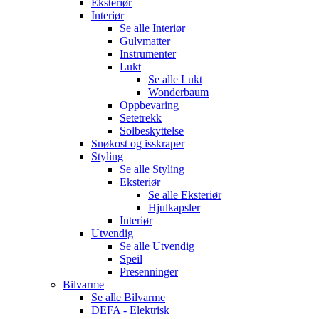
Eksteriør
Interiør
Se alle
Interiør
Gulvmatter
Instrumenter
Lukt
Se alle
Lukt
Wonderbaum
Oppbevaring
Setetrekk
Solbeskyttelse
Snøkost og isskraper
Styling
Se alle
Styling
Eksteriør
Se alle
Eksteriør
Hjulkapsler
Interiør
Utvendig
Se alle
Utvendig
Speil
Presenninger
Bilvarme
Se alle
Bilvarme
DEFA - Elektrisk