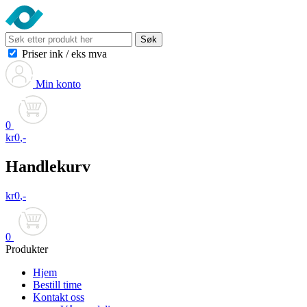
Søk
Priser ink
/
eks mva
Min konto
0
kr
0
,-
Handlekurv
kr
0
,-
0
Produkter
Hjem
Bestill time
Kontakt oss