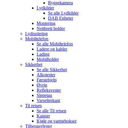
Ryggekamera
Lydkilder
Se alle
Lydkilder
DAB Enheter
Montering
Nettbrett holder
Lydisolering
Mobiltelefon
Se alle
Mobiltelefon
Ladere og kabler
Lading
Mobilholder
Sikkerhet
Se alle
Sikkerhet
Alkotester
Førstehjelp
Øvrig
Refleksvester
Slepetau
Varseltrekant
Til reisen
Se alle
Til reisen
Kanner
Kjøle og varmebokser
Tilhengerfester