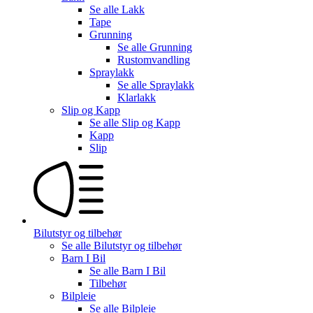
Se alle
Lakk
Tape
Grunning
Se alle
Grunning
Rustomvandling
Spraylakk
Se alle
Spraylakk
Klarlakk
Slip og Kapp
Se alle
Slip og Kapp
Kapp
Slip
Bilutstyr og tilbehør
Se alle
Bilutstyr og tilbehør
Barn I Bil
Se alle
Barn I Bil
Tilbehør
Bilpleie
Se alle
Bilpleie