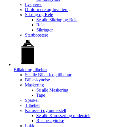
Lyspærer
Omformere og Invertere
Sikring og Rele
Se alle
Sikring og Rele
Rele
Sikringer
Startboostere
Billakk og tilbehør
Se alle
Billakk og tilbehør
Bilbeskyttelse
Maskering
Se alle
Maskering
Tape
Sparkel
Tilbehør
Karosseri og understell
Se alle
Karosseri og understell
Rustbeskyttelse
Lakk