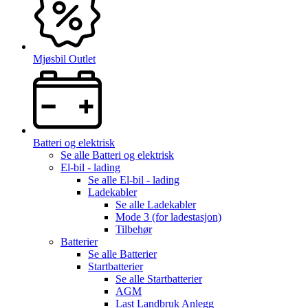
Mjøsbil Outlet
Batteri og elektrisk
Se alle
Batteri og elektrisk
El-bil - lading
Se alle
El-bil - lading
Ladekabler
Se alle
Ladekabler
Mode 3 (for ladestasjon)
Tilbehør
Batterier
Se alle
Batterier
Startbatterier
Se alle
Startbatterier
AGM
Last Landbruk Anlegg