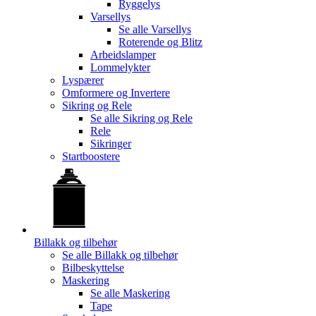
Ryggelys
Varsellys
Se alle
Varsellys
Roterende og Blitz
Arbeidslamper
Lommelykter
Lyspærer
Omformere og Invertere
Sikring og Rele
Se alle
Sikring og Rele
Rele
Sikringer
Startboostere
Billakk og tilbehør
Se alle
Billakk og tilbehør
Bilbeskyttelse
Maskering
Se alle
Maskering
Tape