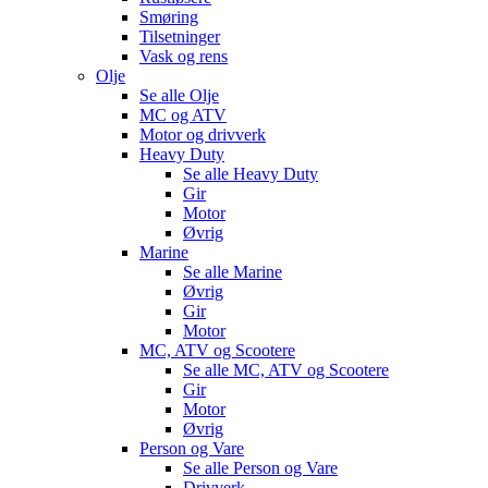
Smøring
Tilsetninger
Vask og rens
Olje
Se alle
Olje
MC og ATV
Motor og drivverk
Heavy Duty
Se alle
Heavy Duty
Gir
Motor
Øvrig
Marine
Se alle
Marine
Øvrig
Gir
Motor
MC, ATV og Scootere
Se alle
MC, ATV og Scootere
Gir
Motor
Øvrig
Person og Vare
Se alle
Person og Vare
Drivverk