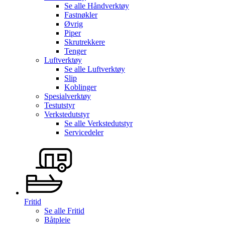
Se alle
Håndverktøy
Fastnøkler
Øvrig
Piper
Skrutrekkere
Tenger
Luftverktøy
Se alle
Luftverktøy
Slip
Koblinger
Spesialverktøy
Testutstyr
Verkstedutstyr
Se alle
Verkstedutstyr
Servicedeler
Fritid
Se alle
Fritid
Båtpleie