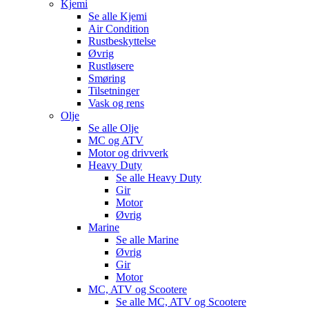
Kjemi
Se alle
Kjemi
Air Condition
Rustbeskyttelse
Øvrig
Rustløsere
Smøring
Tilsetninger
Vask og rens
Olje
Se alle
Olje
MC og ATV
Motor og drivverk
Heavy Duty
Se alle
Heavy Duty
Gir
Motor
Øvrig
Marine
Se alle
Marine
Øvrig
Gir
Motor
MC, ATV og Scootere
Se alle
MC, ATV og Scootere