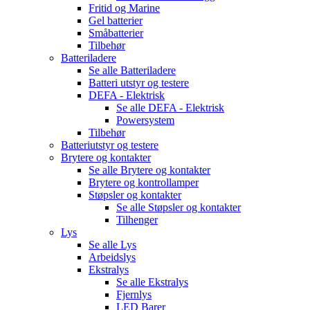
Fritid og Marine
Gel batterier
Småbatterier
Tilbehør
Batteriladere
Se alle
Batteriladere
Batteri utstyr og testere
DEFA - Elektrisk
Se alle
DEFA - Elektrisk
Powersystem
Tilbehør
Batteriutstyr og testere
Brytere og kontakter
Se alle
Brytere og kontakter
Brytere og kontrollamper
Støpsler og kontakter
Se alle
Støpsler og kontakter
Tilhenger
Lys
Se alle
Lys
Arbeidslys
Ekstralys
Se alle
Ekstralys
Fjernlys
LED Barer