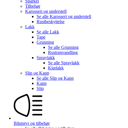
Sparkel
Tilbehør
Karosseri og understell
Se alle
Karosseri og understell
Rustbeskyttelse
Lakk
Se alle
Lakk
Tape
Grunning
Se alle
Grunning
Rustomvandling
Spraylakk
Se alle
Spraylakk
Klarlakk
Slip og Kapp
Se alle
Slip og Kapp
Kapp
Slip
Bilutstyr og tilbehør