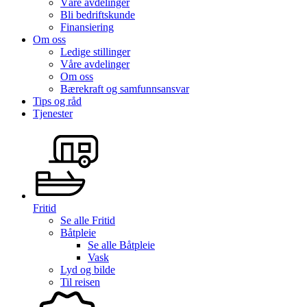
Våre avdelinger
Bli bedriftskunde
Finansiering
Om oss
Ledige stillinger
Våre avdelinger
Om oss
Bærekraft og samfunnsansvar
Tips og råd
Tjenester
Fritid
Se alle
Fritid
Båtpleie
Se alle
Båtpleie
Vask
Lyd og bilde
Til reisen