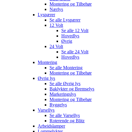
Montering og Tilbehør
Nærlys
Lyspærer
Se alle
Lyspærer
12 Volt
Se alle
12 Volt
Hovedlys
Øvrig
24 Volt
Se alle
24 Volt
Hovedlys
Montering
Se alle
Montering
Montering og Tilbehør
Øvrig lys
Se alle
Øvrig lys
Baklykter og Bremselys
Markeringslys
Montering og Tilbehør
Ryggelys
Varsellys
Se alle
Varsellys
Roterende og Blitz
Arbeidslamper
Lommelykter