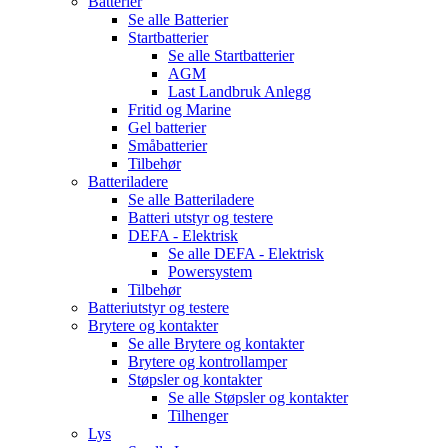
Batterier
Se alle
Batterier
Startbatterier
Se alle
Startbatterier
AGM
Last Landbruk Anlegg
Fritid og Marine
Gel batterier
Småbatterier
Tilbehør
Batteriladere
Se alle
Batteriladere
Batteri utstyr og testere
DEFA - Elektrisk
Se alle
DEFA - Elektrisk
Powersystem
Tilbehør
Batteriutstyr og testere
Brytere og kontakter
Se alle
Brytere og kontakter
Brytere og kontrollamper
Støpsler og kontakter
Se alle
Støpsler og kontakter
Tilhenger
Lys