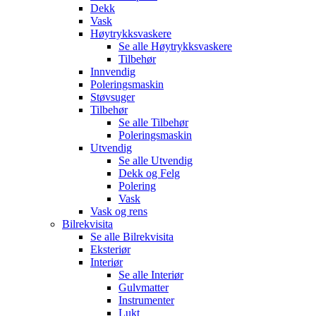
Dekk
Vask
Høytrykksvaskere
Se alle
Høytrykksvaskere
Tilbehør
Innvendig
Poleringsmaskin
Støvsuger
Tilbehør
Se alle
Tilbehør
Poleringsmaskin
Utvendig
Se alle
Utvendig
Dekk og Felg
Polering
Vask
Vask og rens
Bilrekvisita
Se alle
Bilrekvisita
Eksteriør
Interiør
Se alle
Interiør
Gulvmatter
Instrumenter
Lukt