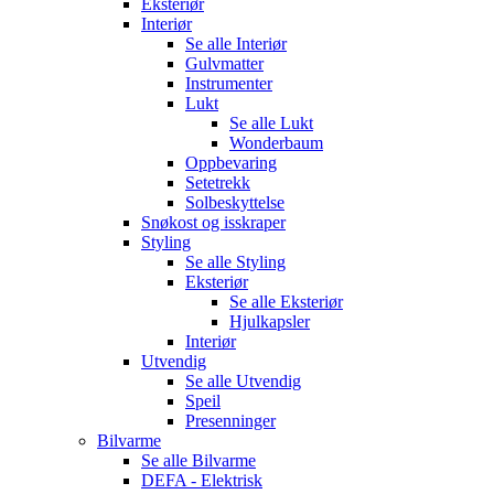
Eksteriør
Interiør
Se alle
Interiør
Gulvmatter
Instrumenter
Lukt
Se alle
Lukt
Wonderbaum
Oppbevaring
Setetrekk
Solbeskyttelse
Snøkost og isskraper
Styling
Se alle
Styling
Eksteriør
Se alle
Eksteriør
Hjulkapsler
Interiør
Utvendig
Se alle
Utvendig
Speil
Presenninger
Bilvarme
Se alle
Bilvarme
DEFA - Elektrisk