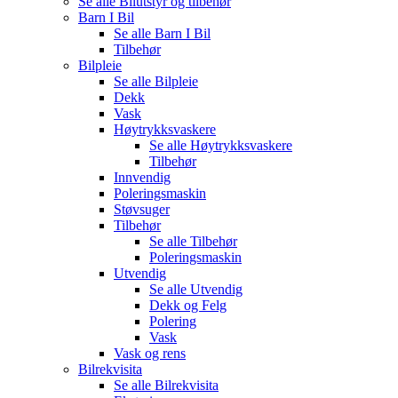
Se alle
Bilutstyr og tilbehør
Barn I Bil
Se alle
Barn I Bil
Tilbehør
Bilpleie
Se alle
Bilpleie
Dekk
Vask
Høytrykksvaskere
Se alle
Høytrykksvaskere
Tilbehør
Innvendig
Poleringsmaskin
Støvsuger
Tilbehør
Se alle
Tilbehør
Poleringsmaskin
Utvendig
Se alle
Utvendig
Dekk og Felg
Polering
Vask
Vask og rens
Bilrekvisita
Se alle
Bilrekvisita