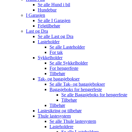
Se alle
Hund i bil
Hundebur
I Garasjen
Se alle
I Garasjen
Felgtilbehør
Last og Dra
Se alle
Last og Dra
Lasteholder
Se alle
Lasteholder
For tak
Sykkelholder
Se alle
Sykkelholder
For hengerfeste
Tilbehør
Tak- og bagasjebokser
Se alle
Tak- og bagasjebokser
Bagasjeboks for hengerfeste
Se alle
Bagasjeboks for hengerfeste
Tilbehør
Tilbehør
Lastesikring og tilbehør
Thule lastesystem
Se alle
Thule lastesystem
Lasteholdere
Se alle
Lasteholdere