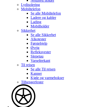
Nettbrett holder
Lydisolering
Mobiltelefon
Se alle
Mobiltelefon
Ladere og kabler
Lading
Mobilholder
Sikkerhet
Se alle
Sikkerhet
Alkotester
Førstehjelp
Øvrig
Refleksvester
Slepetau
Varseltrekant
Til reisen
Se alle
Til reisen
Kanner
Kjøle og varmebokser
Tilhengerfester