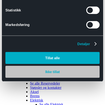
Se alle
Interiør
Sikkerhetsbelte
Statistikk
Tanklokk
Vindusviskere
Markedsføring
Detaljer
Tilhengere
Se alle
Tilhengere
Biltransport
Tillat alle
Maskinhenger
Yrkeshenger
Båthengere
Skaphengere
Ikke tillat
Varehengere
Reservedeler
Se alle
Reservedeler
Støpsler og kontakter
Aksel
Brems
Elektrisk
Se alle
Elektrisk