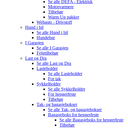
Se alle
DEFA - Elektrisk
Motorvarmere
Tilbehør
Warm Up pakker
Webasto - Drivstoff
Hund i bil
Se alle
Hund i bil
Hundebur
I Garasjen
Se alle
I Garasjen
Felgtilbehør
Last og Dra
Se alle
Last og Dra
Lasteholder
Se alle
Lasteholder
For tak
Sykkelholder
Se alle
Sykkelholder
For hengerfeste
Tilbehør
Tak- og bagasjebokser
Se alle
Tak- og bagasjebokser
Bagasjeboks for hengerfeste
Se alle
Bagasjeboks for hengerfeste
Tilbehør