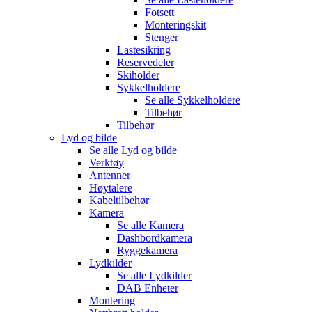
Fotsett
Monteringskit
Stenger
Lastesikring
Reservedeler
Skiholder
Sykkelholdere
Se alle
Sykkelholdere
Tilbehør
Tilbehør
Lyd og bilde
Se alle
Lyd og bilde
Verktøy
Antenner
Høytalere
Kabeltilbehør
Kamera
Se alle
Kamera
Dashbordkamera
Ryggekamera
Lydkilder
Se alle
Lydkilder
DAB Enheter
Montering