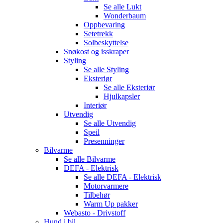
Se alle
Lukt
Wonderbaum
Oppbevaring
Setetrekk
Solbeskyttelse
Snøkost og isskraper
Styling
Se alle
Styling
Eksteriør
Se alle
Eksteriør
Hjulkapsler
Interiør
Utvendig
Se alle
Utvendig
Speil
Presenninger
Bilvarme
Se alle
Bilvarme
DEFA - Elektrisk
Se alle
DEFA - Elektrisk
Motorvarmere
Tilbehør
Warm Up pakker
Webasto - Drivstoff
Hund i bil