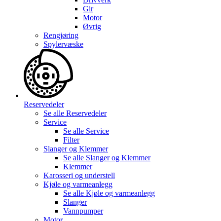
Gir
Motor
Øvrig
Rengjøring
Spylervæske
Reservedeler
Se alle
Reservedeler
Service
Se alle
Service
Filter
Slanger og Klemmer
Se alle
Slanger og Klemmer
Klemmer
Karosseri og understell
Kjøle og varmeanlegg
Se alle
Kjøle og varmeanlegg
Slanger
Vannpumper
Motor