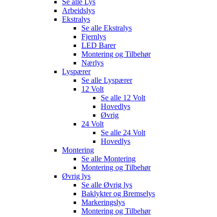
Se alle
Lys
Arbeidslys
Ekstralys
Se alle
Ekstralys
Fjernlys
LED Barer
Montering og Tilbehør
Nærlys
Lyspærer
Se alle
Lyspærer
12 Volt
Se alle
12 Volt
Hovedlys
Øvrig
24 Volt
Se alle
24 Volt
Hovedlys
Montering
Se alle
Montering
Montering og Tilbehør
Øvrig lys
Se alle
Øvrig lys
Baklykter og Bremselys
Markeringslys
Montering og Tilbehør