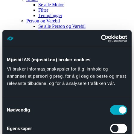
Se alle
Motor
Filter
Tennplugger
Person og Varebil
Se alle
Person og Varebil
Brems
Elektrisk
Bremser
Motor og drivverk
Universal
Se alle
Universal
Mjøsbil AS (mjosbil.no) bruker cookies
Bremsedeler
Vi bruker informasjonskapsler for å gi innhold og
Se alle
Bremsedeler
Bremsenippler
annonser et personlig preg, for å gi deg de beste og mest
Drivline og motor
relevante tilbudene, og for å analysere trafikken vår.
Se alle
Drivline og motor
Bensinpumpe
Eksosanlegg
Se alle
Eksosanlegg
Samtykkevalg
Reparasjonsmateriell
Nødvendig
Eksteriør
Se alle
Eksteriør
Horn og Tuter
Egenskaper
Speil
Interiør