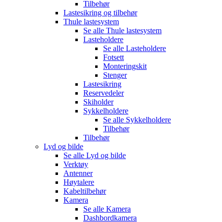
Tilbehør
Lastesikring og tilbehør
Thule lastesystem
Se alle
Thule lastesystem
Lasteholdere
Se alle
Lasteholdere
Fotsett
Monteringskit
Stenger
Lastesikring
Reservedeler
Skiholder
Sykkelholdere
Se alle
Sykkelholdere
Tilbehør
Tilbehør
Lyd og bilde
Se alle
Lyd og bilde
Verktøy
Antenner
Høytalere
Kabeltilbehør
Kamera
Se alle
Kamera
Dashbordkamera