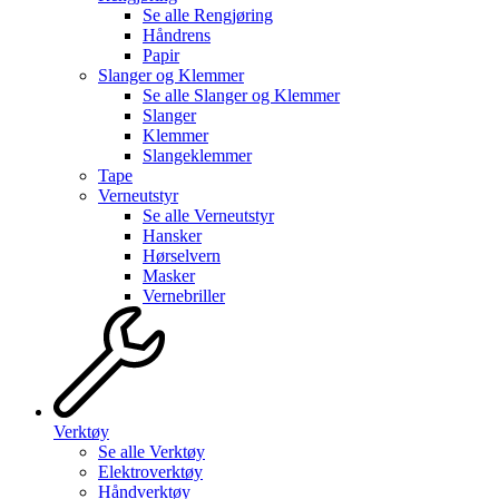
Se alle
Rengjøring
Håndrens
Papir
Slanger og Klemmer
Se alle
Slanger og Klemmer
Slanger
Klemmer
Slangeklemmer
Tape
Verneutstyr
Se alle
Verneutstyr
Hansker
Hørselvern
Masker
Vernebriller
Verktøy
Se alle
Verktøy
Elektroverktøy
Håndverktøy