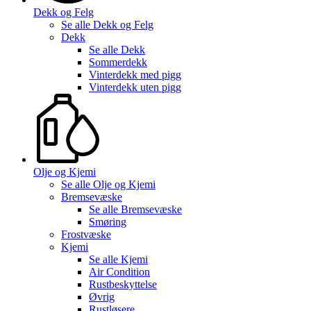
Dekk og Felg
Se alle
Dekk og Felg
Dekk
Se alle
Dekk
Sommerdekk
Vinterdekk med pigg
Vinterdekk uten pigg
Olje og Kjemi
Se alle
Olje og Kjemi
Bremsevæske
Se alle
Bremsevæske
Smøring
Frostvæske
Kjemi
Se alle
Kjemi
Air Condition
Rustbeskyttelse
Øvrig
Rustløsere