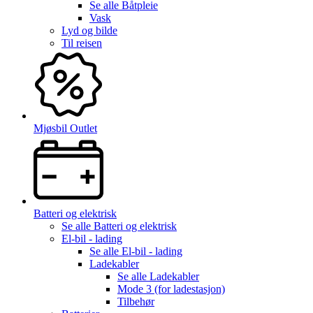
Se alle
Båtpleie
Vask
Lyd og bilde
Til reisen
Mjøsbil Outlet
Batteri og elektrisk
Se alle
Batteri og elektrisk
El-bil - lading
Se alle
El-bil - lading
Ladekabler
Se alle
Ladekabler
Mode 3 (for ladestasjon)
Tilbehør