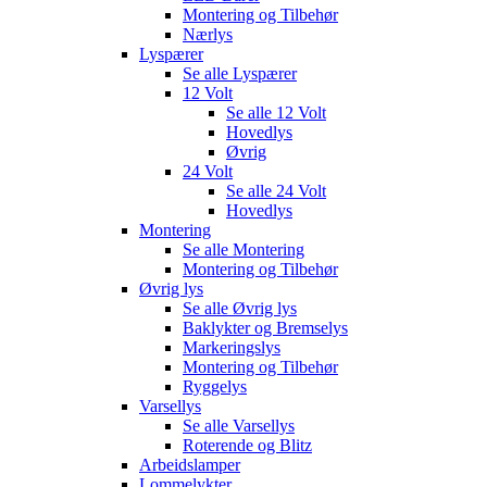
Montering og Tilbehør
Nærlys
Lyspærer
Se alle
Lyspærer
12 Volt
Se alle
12 Volt
Hovedlys
Øvrig
24 Volt
Se alle
24 Volt
Hovedlys
Montering
Se alle
Montering
Montering og Tilbehør
Øvrig lys
Se alle
Øvrig lys
Baklykter og Bremselys
Markeringslys
Montering og Tilbehør
Ryggelys
Varsellys
Se alle
Varsellys
Roterende og Blitz
Arbeidslamper
Lommelykter