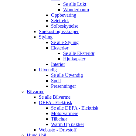
Se alle
Lukt
Wonderbaum
Oppbevaring
Setetrekk
Solbeskyttelse
Snøkost og isskraper
Styling
Se alle
Styling
Eksteriør
Se alle
Eksteriør
Hjulkapsler
Interiør
Utvendig
Se alle
Utvendig
Speil
Presenninger
Bilvarme
Se alle
Bilvarme
DEFA - Elektrisk
Se alle
DEFA - Elektrisk
Motorvarmere
Tilbehør
Warm Up pakker
Webasto - Drivstoff
Hund i bil