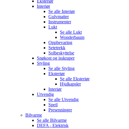
Eksteriør
Interiør
Se alle
Interiør
Gulvmatter
Instrumenter
Lukt
Se alle
Lukt
Wonderbaum
Oppbevaring
Setetrekk
Solbeskyttelse
Snøkost og isskraper
Styling
Se alle
Styling
Eksteriør
Se alle
Eksteriør
Hjulkapsler
Interiør
Utvendig
Se alle
Utvendig
Speil
Presenninger
Bilvarme
Se alle
Bilvarme
DEFA - Elektrisk