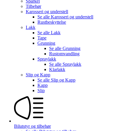
Sparkel
Tilbehør
Karosseri og understell
Se alle
Karosseri og understell
Rustbeskyttelse
Lakk
Se alle
Lakk
Tape
Grunning
Se alle
Grunning
Rustomvandling
Spraylakk
Se alle
Spraylakk
Klarlakk
Slip og Kapp
Se alle
Slip og Kapp
Kapp
Slip
Bilutstyr og tilbehør