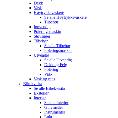
Dekk
Vask
Høytrykksvaskere
Se alle
Høytrykksvaskere
Tilbehør
Innvendig
Poleringsmaskin
Støvsuger
Tilbehør
Se alle
Tilbehør
Poleringsmaskin
Utvendig
Se alle
Utvendig
Dekk og Felg
Polering
Vask
Vask og rens
Bilrekvisita
Se alle
Bilrekvisita
Eksteriør
Interiør
Se alle
Interiør
Gulvmatter
Instrumenter
Lukt