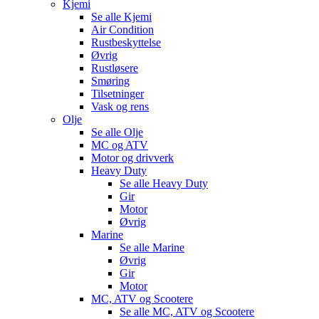
Kjemi
Se alle
Kjemi
Air Condition
Rustbeskyttelse
Øvrig
Rustløsere
Smøring
Tilsetninger
Vask og rens
Olje
Se alle
Olje
MC og ATV
Motor og drivverk
Heavy Duty
Se alle
Heavy Duty
Gir
Motor
Øvrig
Marine
Se alle
Marine
Øvrig
Gir
Motor
MC, ATV og Scootere
Se alle
MC, ATV og Scootere