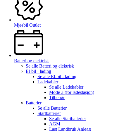
Mjøsbil Outlet
Batteri og elektrisk
Se alle
Batteri og elektrisk
El-bil - lading
Se alle
El-bil - lading
Ladekabler
Se alle
Ladekabler
Mode 3 (for ladestasjon)
Tilbehør
Batterier
Se alle
Batterier
Startbatterier
Se alle
Startbatterier
AGM
Last Landbruk Anlegg