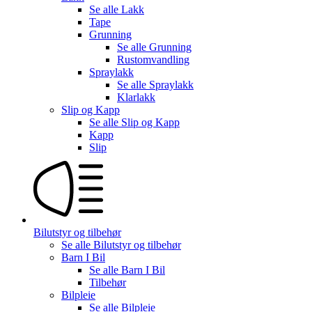
Se alle
Lakk
Tape
Grunning
Se alle
Grunning
Rustomvandling
Spraylakk
Se alle
Spraylakk
Klarlakk
Slip og Kapp
Se alle
Slip og Kapp
Kapp
Slip
Bilutstyr og tilbehør
Se alle
Bilutstyr og tilbehør
Barn I Bil
Se alle
Barn I Bil
Tilbehør
Bilpleie
Se alle
Bilpleie