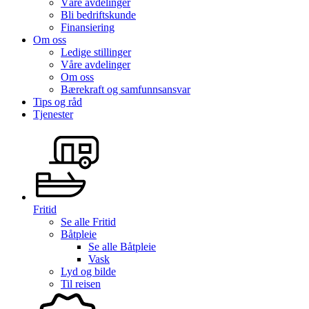
Våre avdelinger
Bli bedriftskunde
Finansiering
Om oss
Ledige stillinger
Våre avdelinger
Om oss
Bærekraft og samfunnsansvar
Tips og råd
Tjenester
Fritid
Se alle
Fritid
Båtpleie
Se alle
Båtpleie
Vask
Lyd og bilde
Til reisen