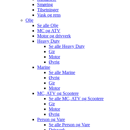
Smøring
Tilsetninger
Vask og rens
Olje
Se alle
Olje
MC og ATV
Motor og drivverk
Heavy Duty
Se alle
Heavy Duty
Gir
Motor
Øvrig
Marine
Se alle
Marine
Øvrig
Gir
Motor
MC, ATV og Scootere
Se alle
MC, ATV og Scootere
Gir
Motor
Øvrig
Person og Vare
Se alle
Person og Vare
Drivverk