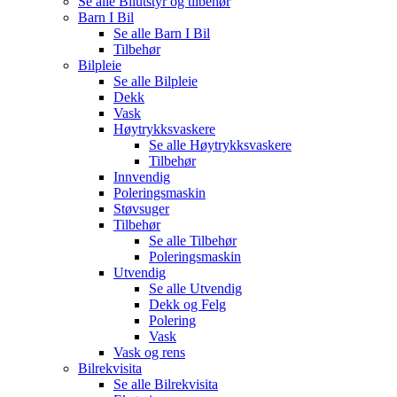
Se alle
Bilutstyr og tilbehør
Barn I Bil
Se alle
Barn I Bil
Tilbehør
Bilpleie
Se alle
Bilpleie
Dekk
Vask
Høytrykksvaskere
Se alle
Høytrykksvaskere
Tilbehør
Innvendig
Poleringsmaskin
Støvsuger
Tilbehør
Se alle
Tilbehør
Poleringsmaskin
Utvendig
Se alle
Utvendig
Dekk og Felg
Polering
Vask
Vask og rens
Bilrekvisita
Se alle
Bilrekvisita