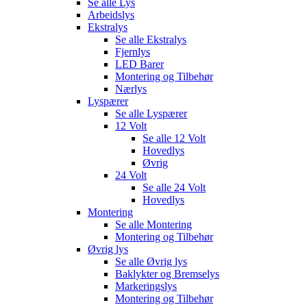
Se alle
Lys
Arbeidslys
Ekstralys
Se alle
Ekstralys
Fjernlys
LED Barer
Montering og Tilbehør
Nærlys
Lyspærer
Se alle
Lyspærer
12 Volt
Se alle
12 Volt
Hovedlys
Øvrig
24 Volt
Se alle
24 Volt
Hovedlys
Montering
Se alle
Montering
Montering og Tilbehør
Øvrig lys
Se alle
Øvrig lys
Baklykter og Bremselys
Markeringslys
Montering og Tilbehør