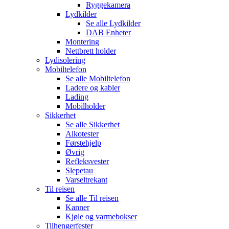
Ryggekamera
Lydkilder
Se alle
Lydkilder
DAB Enheter
Montering
Nettbrett holder
Lydisolering
Mobiltelefon
Se alle
Mobiltelefon
Ladere og kabler
Lading
Mobilholder
Sikkerhet
Se alle
Sikkerhet
Alkotester
Førstehjelp
Øvrig
Refleksvester
Slepetau
Varseltrekant
Til reisen
Se alle
Til reisen
Kanner
Kjøle og varmebokser
Tilhengerfester