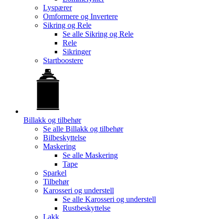
Lyspærer
Omformere og Invertere
Sikring og Rele
Se alle
Sikring og Rele
Rele
Sikringer
Startboostere
Billakk og tilbehør
Se alle
Billakk og tilbehør
Bilbeskyttelse
Maskering
Se alle
Maskering
Tape
Sparkel
Tilbehør
Karosseri og understell
Se alle
Karosseri og understell
Rustbeskyttelse
Lakk