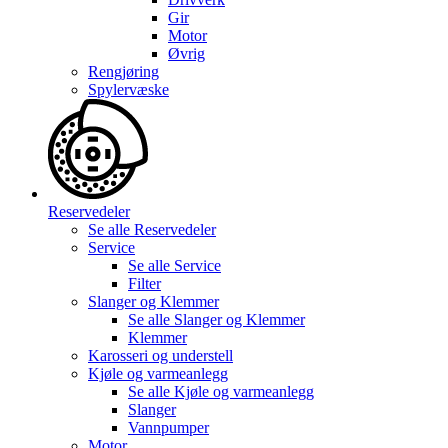
Gir
Motor
Øvrig
Rengjøring
Spylervæske
Reservedeler
Se alle
Reservedeler
Service
Se alle
Service
Filter
Slanger og Klemmer
Se alle
Slanger og Klemmer
Klemmer
Karosseri og understell
Kjøle og varmeanlegg
Se alle
Kjøle og varmeanlegg
Slanger
Vannpumper
Motor