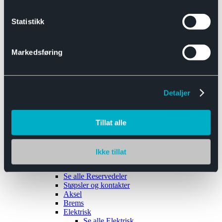
Se alle
Interiør
Sikkerhetsbelte
Statistikk
Tanklokk
Vindusviskere
Markedsføring
Detaljer
Tilhengere
Se alle
Tilhengere
Biltransport
Tillat alle
Maskinhenger
Yrkeshenger
Båthengere
Skaphengere
Ikke tillat
Varehengere
Reservedeler
Se alle
Reservedeler
Støpsler og kontakter
Aksel
Brems
Elektrisk
Se alle
Elektrisk