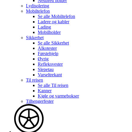
Nettbrett holder
Lydisolering
Mobiltelefon
Se alle
Mobiltelefon
Ladere og kabler
Lading
Mobilholder
Sikkerhet
Se alle
Sikkerhet
Alkotester
Førstehjelp
Øvrig
Refleksvester
Slepetau
Varseltrekant
Til reisen
Se alle
Til reisen
Kanner
Kjøle og varmebokser
Tilhengerfester