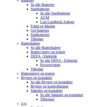
Batterier
Se alle
Batterier
Startbatterier
Se alle
Startbatterier
AGM
Last Landbruk Anlegg
Fritid og Marine
Gel batterier
Småbatterier
Tilbehør
Batteriladere
Se alle
Batteriladere
Batteri utstyr og testere
DEFA - Elektrisk
Se alle
DEFA - Elektrisk
Powersystem
Tilbehør
Batteriutstyr og testere
Brytere og kontakter
Se alle
Brytere og kontakter
Brytere og kontrollamper
Støpsler og kontakter
Se alle
Støpsler og kontakter
Tilhenger
Lys