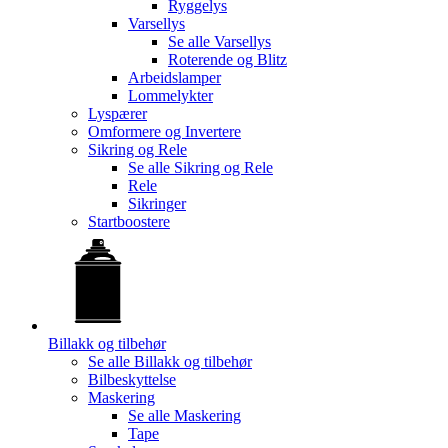
Ryggelys
Varsellys
Se alle
Varsellys
Roterende og Blitz
Arbeidslamper
Lommelykter
Lyspærer
Omformere og Invertere
Sikring og Rele
Se alle
Sikring og Rele
Rele
Sikringer
Startboostere
Billakk og tilbehør
Se alle
Billakk og tilbehør
Bilbeskyttelse
Maskering
Se alle
Maskering
Tape