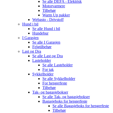
Se alle
DEFA - Elektrisk
Motorvarmere
Tilbehør
Warm Up pakker
Webasto - Drivstoff
Hund i bil
Se alle
Hund i bil
Hundebur
I Garasjen
Se alle
I Garasjen
Felgtilbehør
Last og Dra
Se alle
Last og Dra
Lasteholder
Se alle
Lasteholder
For tak
Sykkelholder
Se alle
Sykkelholder
For hengerfeste
Tilbehør
Tak- og bagasjebokser
Se alle
Tak- og bagasjebokser
Bagasjeboks for hengerfeste
Se alle
Bagasjeboks for hengerfeste
Tilbehør