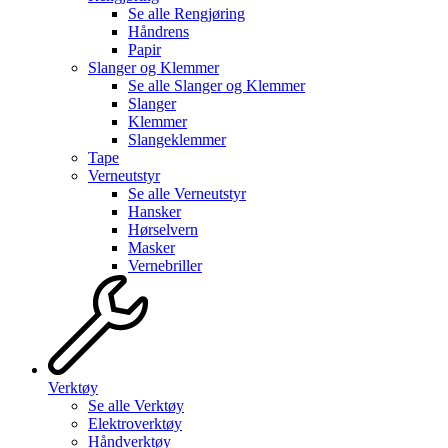
Se alle
Rengjøring
Håndrens
Papir
Slanger og Klemmer
Se alle
Slanger og Klemmer
Slanger
Klemmer
Slangeklemmer
Tape
Verneutstyr
Se alle
Verneutstyr
Hansker
Hørselvern
Masker
Vernebriller
Verktøy
Se alle
Verktøy
Elektroverktøy
Håndverktøy