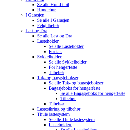
Se alle
Hund i bil
Hundebur
I Garasjen
Se alle
I Garasjen
Felgtilbehør
Last og Dra
Se alle
Last og Dra
Lasteholder
Se alle
Lasteholder
For tak
Sykkelholder
Se alle
Sykkelholder
For hengerfeste
Tilbehør
Tak- og bagasjebokser
Se alle
Tak- og bagasjebokser
Bagasjeboks for hengerfeste
Se alle
Bagasjeboks for hengerfeste
Tilbehør
Tilbehør
Lastesikring og tilbehør
Thule lastesystem
Se alle
Thule lastesystem
Lasteholdere
Se alle
Lasteholdere