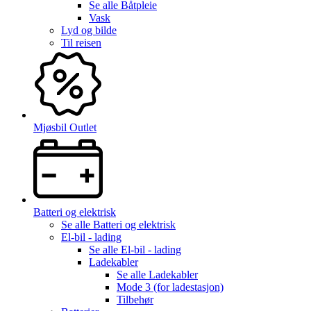
Se alle
Båtpleie
Vask
Lyd og bilde
Til reisen
Mjøsbil Outlet
Batteri og elektrisk
Se alle
Batteri og elektrisk
El-bil - lading
Se alle
El-bil - lading
Ladekabler
Se alle
Ladekabler
Mode 3 (for ladestasjon)
Tilbehør