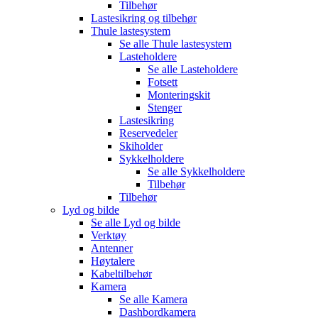
Tilbehør
Lastesikring og tilbehør
Thule lastesystem
Se alle
Thule lastesystem
Lasteholdere
Se alle
Lasteholdere
Fotsett
Monteringskit
Stenger
Lastesikring
Reservedeler
Skiholder
Sykkelholdere
Se alle
Sykkelholdere
Tilbehør
Tilbehør
Lyd og bilde
Se alle
Lyd og bilde
Verktøy
Antenner
Høytalere
Kabeltilbehør
Kamera
Se alle
Kamera
Dashbordkamera