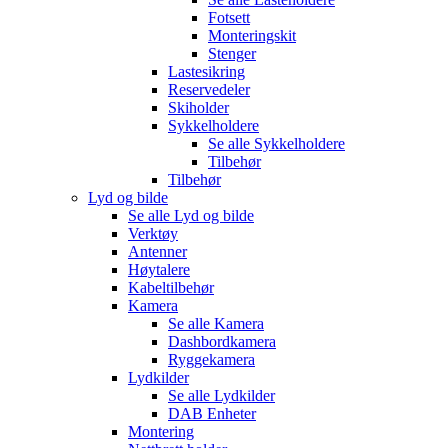
Fotsett
Monteringskit
Stenger
Lastesikring
Reservedeler
Skiholder
Sykkelholdere
Se alle
Sykkelholdere
Tilbehør
Tilbehør
Lyd og bilde
Se alle
Lyd og bilde
Verktøy
Antenner
Høytalere
Kabeltilbehør
Kamera
Se alle
Kamera
Dashbordkamera
Ryggekamera
Lydkilder
Se alle
Lydkilder
DAB Enheter
Montering