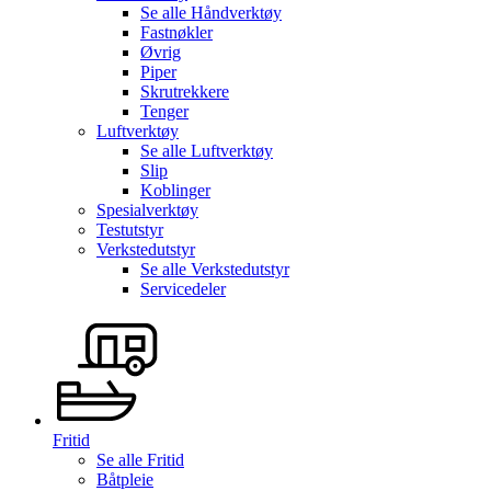
Se alle
Håndverktøy
Fastnøkler
Øvrig
Piper
Skrutrekkere
Tenger
Luftverktøy
Se alle
Luftverktøy
Slip
Koblinger
Spesialverktøy
Testutstyr
Verkstedutstyr
Se alle
Verkstedutstyr
Servicedeler
Fritid
Se alle
Fritid
Båtpleie