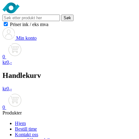
Søk
Priser ink
/
eks mva
Min konto
0
kr
0
,-
Handlekurv
kr
0
,-
0
Produkter
Hjem
Bestill time
Kontakt oss