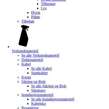
Tilhenger
Lys
Øvrig
Påløp
Tilbehør
Verkstedmateriell
Se alle
Verkstedmateriell
Dekkmateriell
Kabel
Se alle
Kabel
Startkabler
Kjemi
Sikring og Rele
Se alle
Sikring og Rele
Sikringer
Installasjonsmateriell
Se alle
Installasjonsmateriell
Kabelsko
Rengjøring