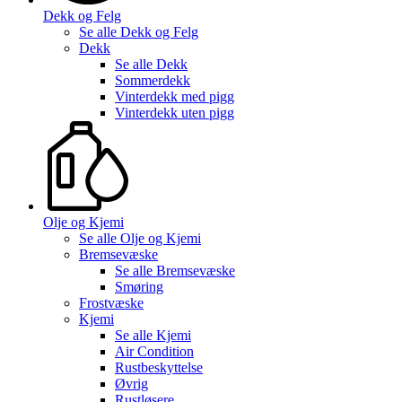
Dekk og Felg
Se alle
Dekk og Felg
Dekk
Se alle
Dekk
Sommerdekk
Vinterdekk med pigg
Vinterdekk uten pigg
Olje og Kjemi
Se alle
Olje og Kjemi
Bremsevæske
Se alle
Bremsevæske
Smøring
Frostvæske
Kjemi
Se alle
Kjemi
Air Condition
Rustbeskyttelse
Øvrig
Rustløsere