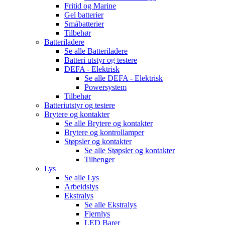
Fritid og Marine
Gel batterier
Småbatterier
Tilbehør
Batteriladere
Se alle
Batteriladere
Batteri utstyr og testere
DEFA - Elektrisk
Se alle
DEFA - Elektrisk
Powersystem
Tilbehør
Batteriutstyr og testere
Brytere og kontakter
Se alle
Brytere og kontakter
Brytere og kontrollamper
Støpsler og kontakter
Se alle
Støpsler og kontakter
Tilhenger
Lys
Se alle
Lys
Arbeidslys
Ekstralys
Se alle
Ekstralys
Fjernlys
LED Barer