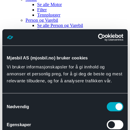
Se alle
Motor
Filter
Tennplugger
Person og Varebil
Se alle
Person og Varebil
Brems
Elektrisk
Bremser
Motor og drivverk
Universal
Se alle
Universal
Mjøsbil AS (mjosbil.no) bruker cookies
Bremsedeler
Vi bruker informasjonskapsler for å gi innhold og
Se alle
Bremsedeler
Bremsenippler
annonser et personlig preg, for å gi deg de beste og mest
Drivline og motor
relevante tilbudene, og for å analysere trafikken vår.
Se alle
Drivline og motor
Bensinpumpe
Eksosanlegg
Se alle
Eksosanlegg
Samtykkevalg
Reparasjonsmateriell
Nødvendig
Eksteriør
Se alle
Eksteriør
Horn og Tuter
Egenskaper
Speil
Interiør