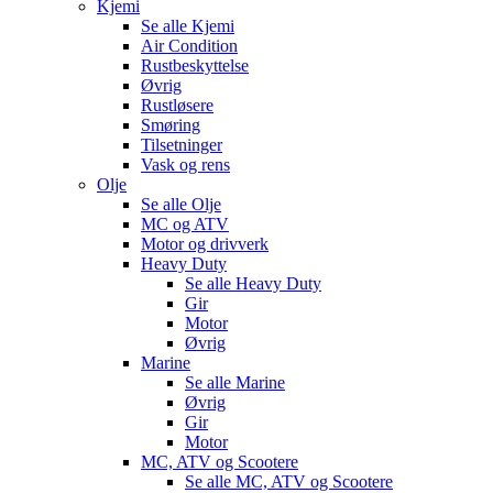
Kjemi
Se alle
Kjemi
Air Condition
Rustbeskyttelse
Øvrig
Rustløsere
Smøring
Tilsetninger
Vask og rens
Olje
Se alle
Olje
MC og ATV
Motor og drivverk
Heavy Duty
Se alle
Heavy Duty
Gir
Motor
Øvrig
Marine
Se alle
Marine
Øvrig
Gir
Motor
MC, ATV og Scootere
Se alle
MC, ATV og Scootere