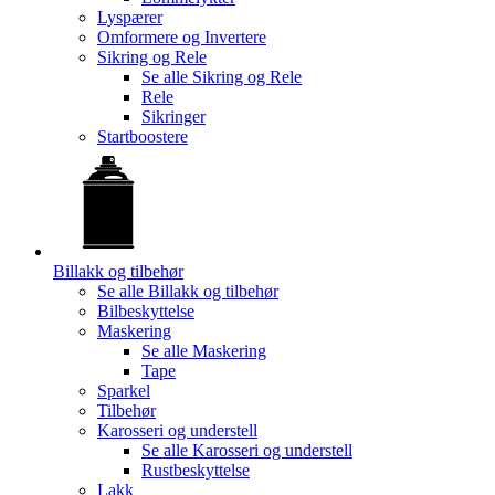
Lyspærer
Omformere og Invertere
Sikring og Rele
Se alle
Sikring og Rele
Rele
Sikringer
Startboostere
Billakk og tilbehør
Se alle
Billakk og tilbehør
Bilbeskyttelse
Maskering
Se alle
Maskering
Tape
Sparkel
Tilbehør
Karosseri og understell
Se alle
Karosseri og understell
Rustbeskyttelse
Lakk