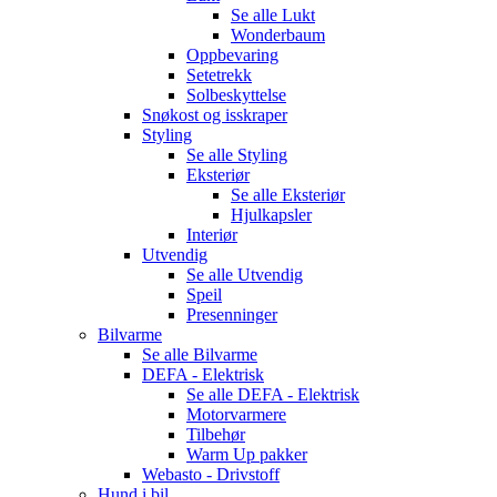
Se alle
Lukt
Wonderbaum
Oppbevaring
Setetrekk
Solbeskyttelse
Snøkost og isskraper
Styling
Se alle
Styling
Eksteriør
Se alle
Eksteriør
Hjulkapsler
Interiør
Utvendig
Se alle
Utvendig
Speil
Presenninger
Bilvarme
Se alle
Bilvarme
DEFA - Elektrisk
Se alle
DEFA - Elektrisk
Motorvarmere
Tilbehør
Warm Up pakker
Webasto - Drivstoff
Hund i bil