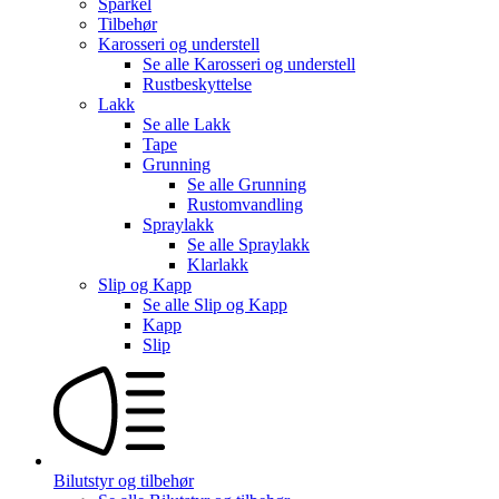
Sparkel
Tilbehør
Karosseri og understell
Se alle
Karosseri og understell
Rustbeskyttelse
Lakk
Se alle
Lakk
Tape
Grunning
Se alle
Grunning
Rustomvandling
Spraylakk
Se alle
Spraylakk
Klarlakk
Slip og Kapp
Se alle
Slip og Kapp
Kapp
Slip
Bilutstyr og tilbehør