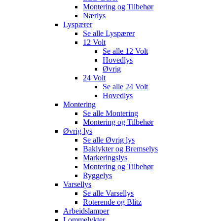
Montering og Tilbehør
Nærlys
Lyspærer
Se alle
Lyspærer
12 Volt
Se alle
12 Volt
Hovedlys
Øvrig
24 Volt
Se alle
24 Volt
Hovedlys
Montering
Se alle
Montering
Montering og Tilbehør
Øvrig lys
Se alle
Øvrig lys
Baklykter og Bremselys
Markeringslys
Montering og Tilbehør
Ryggelys
Varsellys
Se alle
Varsellys
Roterende og Blitz
Arbeidslamper
Lommelykter