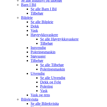
Se alle
Bilutstyr og tilbehør
Barn I Bil
Se alle
Barn I Bil
Tilbehør
Bilpleie
Se alle
Bilpleie
Dekk
Vask
Høytrykksvaskere
Se alle
Høytrykksvaskere
Tilbehør
Innvendig
Poleringsmaskin
Støvsuger
Tilbehør
Se alle
Tilbehør
Poleringsmaskin
Utvendig
Se alle
Utvendig
Dekk og Felg
Polering
Vask
Vask og rens
Bilrekvisita
Se alle
Bilrekvisita