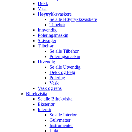
Dekk
Vask
Høytrykksvaskere
Se alle
Høytrykksvaskere
Tilbehør
Innvendig
Poleringsmaskin
Støvsuger
Tilbehør
Se alle
Tilbehør
Poleringsmaskin
Utvendig
Se alle
Utvendig
Dekk og Felg
Polering
Vask
Vask og rens
Bilrekvisita
Se alle
Bilrekvisita
Eksteriør
Interiør
Se alle
Interiør
Gulvmatter
Instrumenter
Lukt