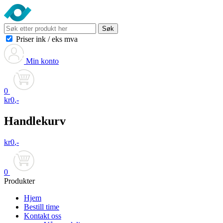
Søk
Priser ink
/
eks mva
Min konto
0
kr
0
,-
Handlekurv
kr
0
,-
0
Produkter
Hjem
Bestill time
Kontakt oss