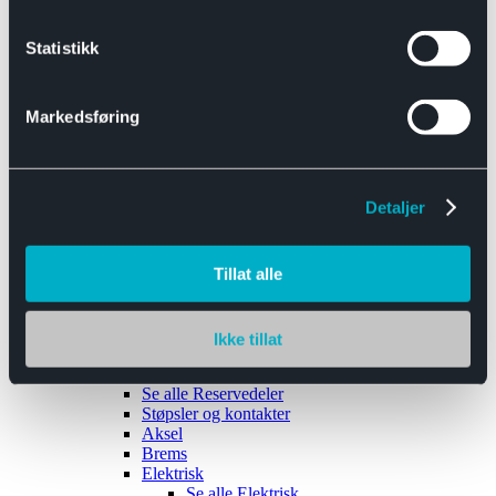
Se alle
Interiør
Sikkerhetsbelte
Statistikk
Tanklokk
Vindusviskere
Markedsføring
Detaljer
Tilhengere
Se alle
Tilhengere
Biltransport
Tillat alle
Maskinhenger
Yrkeshenger
Båthengere
Skaphengere
Ikke tillat
Varehengere
Reservedeler
Se alle
Reservedeler
Støpsler og kontakter
Aksel
Brems
Elektrisk
Se alle
Elektrisk