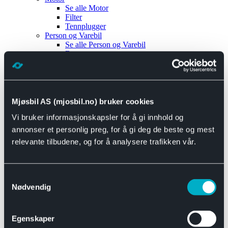
Se alle
Motor
Filter
Tennplugger
Person og Varebil
Se alle
Person og Varebil
Brems
Elektrisk
Bremser
Motor og drivverk
Universal
Se alle
Universal
Mjøsbil AS (mjosbil.no) bruker cookies
Bremsedeler
Vi bruker informasjonskapsler for å gi innhold og
Se alle
Bremsedeler
Bremsenippler
annonser et personlig preg, for å gi deg de beste og mest
Drivline og motor
relevante tilbudene, og for å analysere trafikken vår.
Se alle
Drivline og motor
Bensinpumpe
Eksosanlegg
Se alle
Eksosanlegg
Samtykkevalg
Reparasjonsmateriell
Nødvendig
Eksteriør
Se alle
Eksteriør
Horn og Tuter
Egenskaper
Speil
Interiør