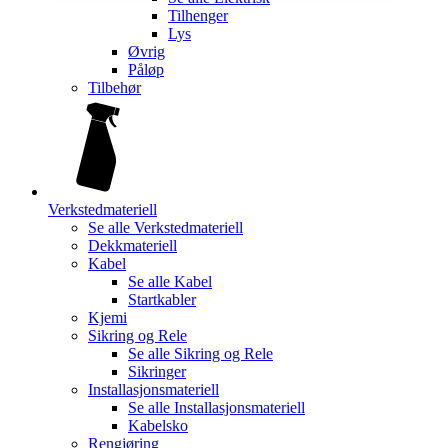
Tilhenger
Lys
Øvrig
Påløp
Tilbehør
Verkstedmateriell
Se alle
Verkstedmateriell
Dekkmateriell
Kabel
Se alle
Kabel
Startkabler
Kjemi
Sikring og Rele
Se alle
Sikring og Rele
Sikringer
Installasjonsmateriell
Se alle
Installasjonsmateriell
Kabelsko
Rengjøring