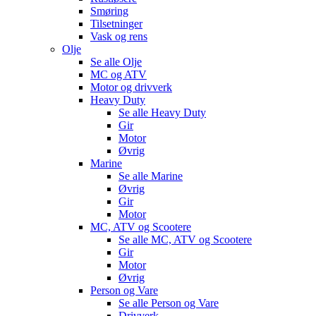
Smøring
Tilsetninger
Vask og rens
Olje
Se alle
Olje
MC og ATV
Motor og drivverk
Heavy Duty
Se alle
Heavy Duty
Gir
Motor
Øvrig
Marine
Se alle
Marine
Øvrig
Gir
Motor
MC, ATV og Scootere
Se alle
MC, ATV og Scootere
Gir
Motor
Øvrig
Person og Vare
Se alle
Person og Vare
Drivverk