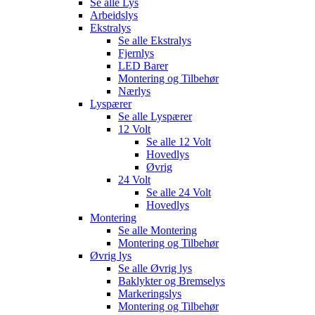
Se alle
Lys
Arbeidslys
Ekstralys
Se alle
Ekstralys
Fjernlys
LED Barer
Montering og Tilbehør
Nærlys
Lyspærer
Se alle
Lyspærer
12 Volt
Se alle
12 Volt
Hovedlys
Øvrig
24 Volt
Se alle
24 Volt
Hovedlys
Montering
Se alle
Montering
Montering og Tilbehør
Øvrig lys
Se alle
Øvrig lys
Baklykter og Bremselys
Markeringslys
Montering og Tilbehør