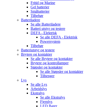
Fritid og Marine
Gel batterier
Småbatterier
Tilbehør
Batteriladere
Se alle
Batteriladere
Batteri utstyr og testere
DEFA - Elektrisk
Se alle
DEFA - Elektrisk
Powersystem
Tilbehør
Batteriutstyr og testere
Brytere og kontakter
Se alle
Brytere og kontakter
Brytere og kontrollamper
Støpsler og kontakter
Se alle
Støpsler og kontakter
Tilhenger
Lys
Se alle
Lys
Arbeidslys
Ekstralys
Se alle
Ekstralys
Fjernlys
LED Barer