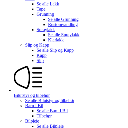
Se alle
Lakk
Tape
Grunning
Se alle
Grunning
Rustomvandling
Spraylakk
Se alle
Spraylakk
Klarlakk
Slip og Kapp
Se alle
Slip og Kapp
Kapp
Slip
Bilutstyr og tilbehør
Se alle
Bilutstyr og tilbehør
Barn I Bil
Se alle
Barn I Bil
Tilbehør
Bilpleie
Se alle
Bilpleie