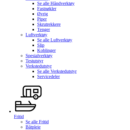
Se alle
Håndverktøy
Fastnøkler
Øvrig
Piper
Skrutrekkere
Tenger
Luftverktøy
Se alle
Luftverktøy
Slip
Koblinger
Spesialverktøy
Testutstyr
Verkstedutstyr
Se alle
Verkstedutstyr
Servicedeler
Fritid
Se alle
Fritid
Båtpleie