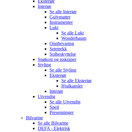
Eksteriør
Interiør
Se alle
Interiør
Gulvmatter
Instrumenter
Lukt
Se alle
Lukt
Wonderbaum
Oppbevaring
Setetrekk
Solbeskyttelse
Snøkost og isskraper
Styling
Se alle
Styling
Eksteriør
Se alle
Eksteriør
Hjulkapsler
Interiør
Utvendig
Se alle
Utvendig
Speil
Presenninger
Bilvarme
Se alle
Bilvarme
DEFA - Elektrisk