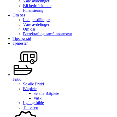
Våre avdelinger
Bli bedriftskunde
Finansiering
Om oss
Ledige stillinger
Våre avdelinger
Om oss
Bærekraft og samfunnsansvar
Tips og råd
Tjenester
Fritid
Se alle
Fritid
Båtpleie
Se alle
Båtpleie
Vask
Lyd og bilde
Til reisen