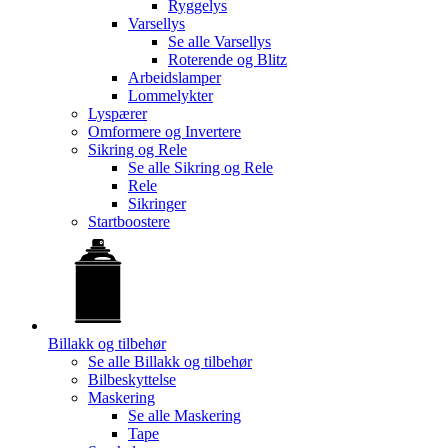
Ryggelys
Varsellys
Se alle
Varsellys
Roterende og Blitz
Arbeidslamper
Lommelykter
Lyspærer
Omformere og Invertere
Sikring og Rele
Se alle
Sikring og Rele
Rele
Sikringer
Startboostere
Billakk og tilbehør
Se alle
Billakk og tilbehør
Bilbeskyttelse
Maskering
Se alle
Maskering
Tape