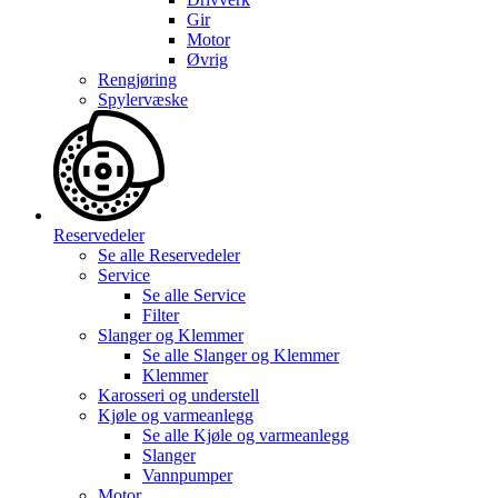
Gir
Motor
Øvrig
Rengjøring
Spylervæske
Reservedeler
Se alle
Reservedeler
Service
Se alle
Service
Filter
Slanger og Klemmer
Se alle
Slanger og Klemmer
Klemmer
Karosseri og understell
Kjøle og varmeanlegg
Se alle
Kjøle og varmeanlegg
Slanger
Vannpumper
Motor