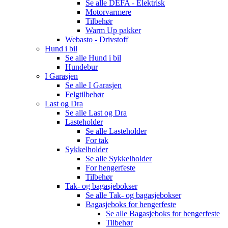
Se alle
DEFA - Elektrisk
Motorvarmere
Tilbehør
Warm Up pakker
Webasto - Drivstoff
Hund i bil
Se alle
Hund i bil
Hundebur
I Garasjen
Se alle
I Garasjen
Felgtilbehør
Last og Dra
Se alle
Last og Dra
Lasteholder
Se alle
Lasteholder
For tak
Sykkelholder
Se alle
Sykkelholder
For hengerfeste
Tilbehør
Tak- og bagasjebokser
Se alle
Tak- og bagasjebokser
Bagasjeboks for hengerfeste
Se alle
Bagasjeboks for hengerfeste
Tilbehør