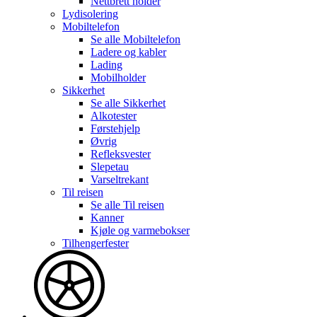
Nettbrett holder
Lydisolering
Mobiltelefon
Se alle
Mobiltelefon
Ladere og kabler
Lading
Mobilholder
Sikkerhet
Se alle
Sikkerhet
Alkotester
Førstehjelp
Øvrig
Refleksvester
Slepetau
Varseltrekant
Til reisen
Se alle
Til reisen
Kanner
Kjøle og varmebokser
Tilhengerfester