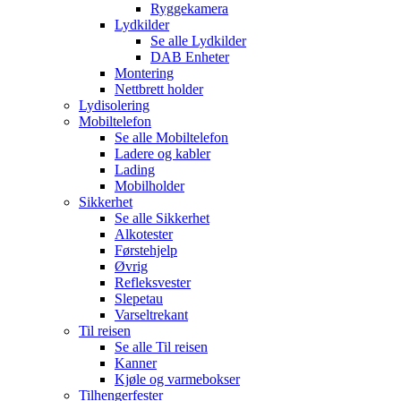
Ryggekamera
Lydkilder
Se alle
Lydkilder
DAB Enheter
Montering
Nettbrett holder
Lydisolering
Mobiltelefon
Se alle
Mobiltelefon
Ladere og kabler
Lading
Mobilholder
Sikkerhet
Se alle
Sikkerhet
Alkotester
Førstehjelp
Øvrig
Refleksvester
Slepetau
Varseltrekant
Til reisen
Se alle
Til reisen
Kanner
Kjøle og varmebokser
Tilhengerfester