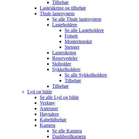
Tilbehør
Lastesikring og tilbehør
Thule lastesystem
Se alle
Thule lastesystem
Lasteholdere
Se alle
Lasteholdere
Fotsett
Monteringskit
Stenger
Lastesikring
Reservedeler
Skiholder
Sykkelholdere
Se alle
Sykkelholdere
Tilbehør
Tilbehør
Lyd og bilde
Se alle
Lyd og bilde
Verktøy
Antenner
Høytalere
Kabeltilbehør
Kamera
Se alle
Kamera
Dashbordkamera