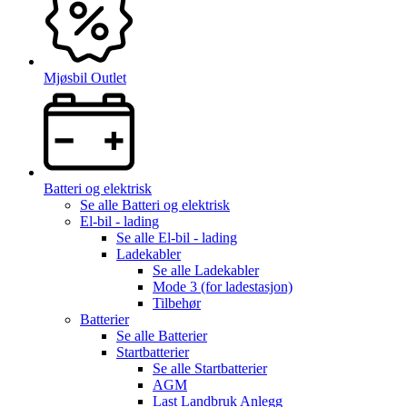
Mjøsbil Outlet
Batteri og elektrisk
Se alle
Batteri og elektrisk
El-bil - lading
Se alle
El-bil - lading
Ladekabler
Se alle
Ladekabler
Mode 3 (for ladestasjon)
Tilbehør
Batterier
Se alle
Batterier
Startbatterier
Se alle
Startbatterier
AGM
Last Landbruk Anlegg