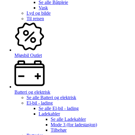
Se alle
Båtpleie
Vask
Lyd og bilde
Til reisen
Mjøsbil Outlet
Batteri og elektrisk
Se alle
Batteri og elektrisk
El-bil - lading
Se alle
El-bil - lading
Ladekabler
Se alle
Ladekabler
Mode 3 (for ladestasjon)
Tilbehør