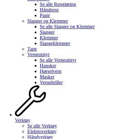
Se alle
Rengjøring
Håndrens
Papir
Slanger og Klemmer
Se alle
Slanger og Klemmer
Slanger
Klemmer
Slangeklemmer
Tape
Verneutstyr
Se alle
Verneutstyr
Hansker
Hørselvern
Masker
Vernebriller
Verktøy
Se alle
Verktøy
Elektroverktøy
Håndverktøy