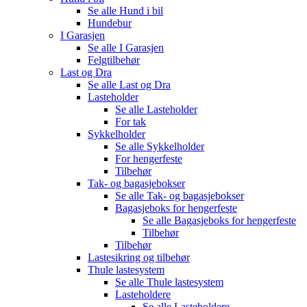
Se alle
Hund i bil
Hundebur
I Garasjen
Se alle
I Garasjen
Felgtilbehør
Last og Dra
Se alle
Last og Dra
Lasteholder
Se alle
Lasteholder
For tak
Sykkelholder
Se alle
Sykkelholder
For hengerfeste
Tilbehør
Tak- og bagasjebokser
Se alle
Tak- og bagasjebokser
Bagasjeboks for hengerfeste
Se alle
Bagasjeboks for hengerfeste
Tilbehør
Tilbehør
Lastesikring og tilbehør
Thule lastesystem
Se alle
Thule lastesystem
Lasteholdere
Se alle
Lasteholdere