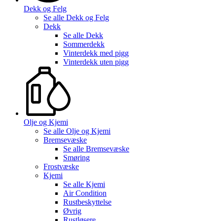
Dekk og Felg
Se alle
Dekk og Felg
Dekk
Se alle
Dekk
Sommerdekk
Vinterdekk med pigg
Vinterdekk uten pigg
Olje og Kjemi
Se alle
Olje og Kjemi
Bremsevæske
Se alle
Bremsevæske
Smøring
Frostvæske
Kjemi
Se alle
Kjemi
Air Condition
Rustbeskyttelse
Øvrig
Rustløsere