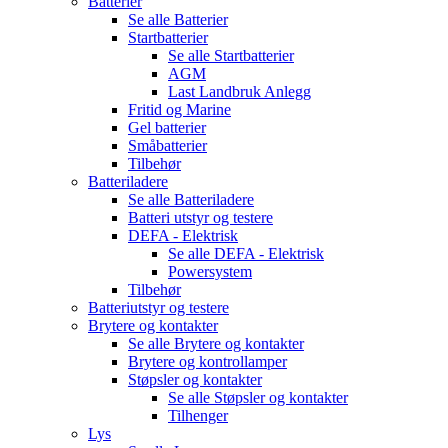
Batterier
Se alle
Batterier
Startbatterier
Se alle
Startbatterier
AGM
Last Landbruk Anlegg
Fritid og Marine
Gel batterier
Småbatterier
Tilbehør
Batteriladere
Se alle
Batteriladere
Batteri utstyr og testere
DEFA - Elektrisk
Se alle
DEFA - Elektrisk
Powersystem
Tilbehør
Batteriutstyr og testere
Brytere og kontakter
Se alle
Brytere og kontakter
Brytere og kontrollamper
Støpsler og kontakter
Se alle
Støpsler og kontakter
Tilhenger
Lys