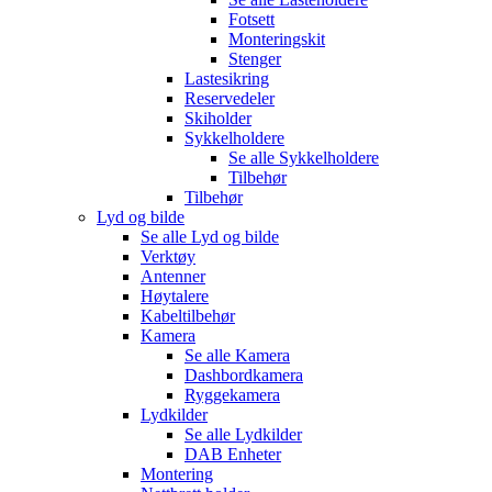
Fotsett
Monteringskit
Stenger
Lastesikring
Reservedeler
Skiholder
Sykkelholdere
Se alle
Sykkelholdere
Tilbehør
Tilbehør
Lyd og bilde
Se alle
Lyd og bilde
Verktøy
Antenner
Høytalere
Kabeltilbehør
Kamera
Se alle
Kamera
Dashbordkamera
Ryggekamera
Lydkilder
Se alle
Lydkilder
DAB Enheter
Montering