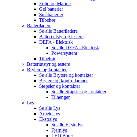
Fritid og Marine
Gel batterier
Småbatterier
Tilbehør
Batteriladere
Se alle
Batteriladere
Batteri utstyr og testere
DEFA - Elektrisk
Se alle
DEFA - Elektrisk
Powersystem
Tilbehør
Batteriutstyr og testere
Brytere og kontakter
Se alle
Brytere og kontakter
Brytere og kontrollamper
Støpsler og kontakter
Se alle
Støpsler og kontakter
Tilhenger
Lys
Se alle
Lys
Arbeidslys
Ekstralys
Se alle
Ekstralys
Fjernlys
LED Barer