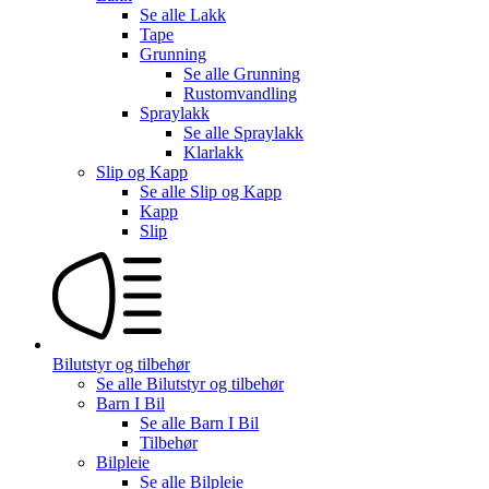
Se alle
Lakk
Tape
Grunning
Se alle
Grunning
Rustomvandling
Spraylakk
Se alle
Spraylakk
Klarlakk
Slip og Kapp
Se alle
Slip og Kapp
Kapp
Slip
Bilutstyr og tilbehør
Se alle
Bilutstyr og tilbehør
Barn I Bil
Se alle
Barn I Bil
Tilbehør
Bilpleie
Se alle
Bilpleie