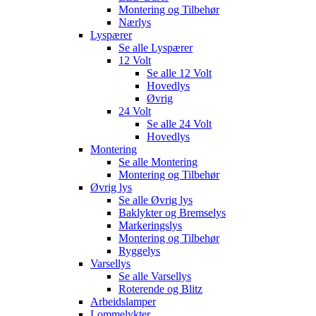
Montering og Tilbehør
Nærlys
Lyspærer
Se alle
Lyspærer
12 Volt
Se alle
12 Volt
Hovedlys
Øvrig
24 Volt
Se alle
24 Volt
Hovedlys
Montering
Se alle
Montering
Montering og Tilbehør
Øvrig lys
Se alle
Øvrig lys
Baklykter og Bremselys
Markeringslys
Montering og Tilbehør
Ryggelys
Varsellys
Se alle
Varsellys
Roterende og Blitz
Arbeidslamper
Lommelykter