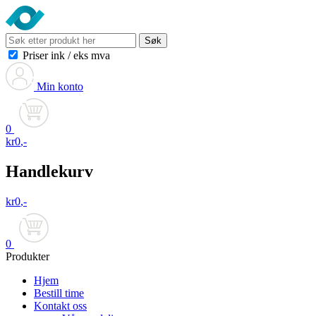
Søk
Priser ink
/
eks mva
Min konto
0
kr
0
,-
Handlekurv
kr
0
,-
0
Produkter
Hjem
Bestill time
Kontakt oss