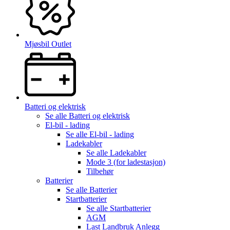
Mjøsbil Outlet
Batteri og elektrisk
Se alle
Batteri og elektrisk
El-bil - lading
Se alle
El-bil - lading
Ladekabler
Se alle
Ladekabler
Mode 3 (for ladestasjon)
Tilbehør
Batterier
Se alle
Batterier
Startbatterier
Se alle
Startbatterier
AGM
Last Landbruk Anlegg