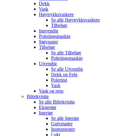
Dekk
Vask
Høytrykksvaskere
Se alle
Høytrykksvaskere
Tilbehør
Innvendig
Poleringsmaskin
Støvsuger
Tilbehør
Se alle
Tilbehør
Poleringsmaskin
Utvendig
Se alle
Utvendig
Dekk og Felg
Polering
Vask
Vask og rens
Bilrekvisita
Se alle
Bilrekvisita
Eksteriør
Interiør
Se alle
Interiør
Gulvmatter
Instrumenter
Lukt