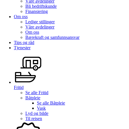
Våre avdelinger
Bli bedriftskunde
Finansiering
Om oss
Ledige stillinger
Våre avdelinger
Om oss
Bærekraft og samfunnsansvar
Tips og råd
Tjenester
Fritid
Se alle
Fritid
Båtpleie
Se alle
Båtpleie
Vask
Lyd og bilde
Til reisen