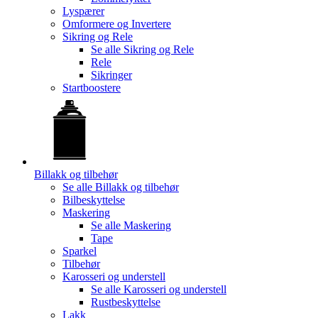
Lyspærer
Omformere og Invertere
Sikring og Rele
Se alle
Sikring og Rele
Rele
Sikringer
Startboostere
Billakk og tilbehør
Se alle
Billakk og tilbehør
Bilbeskyttelse
Maskering
Se alle
Maskering
Tape
Sparkel
Tilbehør
Karosseri og understell
Se alle
Karosseri og understell
Rustbeskyttelse
Lakk