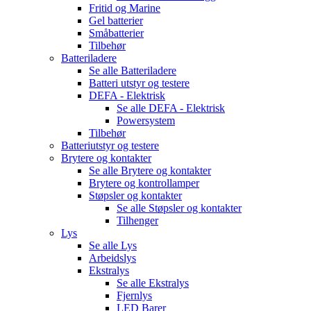
Fritid og Marine
Gel batterier
Småbatterier
Tilbehør
Batteriladere
Se alle
Batteriladere
Batteri utstyr og testere
DEFA - Elektrisk
Se alle
DEFA - Elektrisk
Powersystem
Tilbehør
Batteriutstyr og testere
Brytere og kontakter
Se alle
Brytere og kontakter
Brytere og kontrollamper
Støpsler og kontakter
Se alle
Støpsler og kontakter
Tilhenger
Lys
Se alle
Lys
Arbeidslys
Ekstralys
Se alle
Ekstralys
Fjernlys
LED Barer