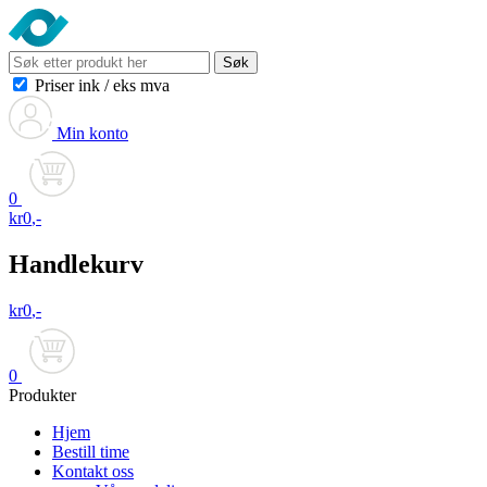
Søk
Priser ink
/
eks mva
Min konto
0
kr
0
,-
Handlekurv
kr
0
,-
0
Produkter
Hjem
Bestill time
Kontakt oss