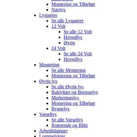
Montering og Tilbehør
Nærlys
Lyspærer
Se alle
Lyspærer
12 Volt
Se alle
12 Volt
Hovedlys
Øvrig
24 Volt
Se alle
24 Volt
Hovedlys
Montering
Se alle
Montering
Montering og Tilbehør
Øvrig lys
Se alle
Øvrig lys
Baklykter og Bremselys
Markeringslys
Montering og Tilbehør
Ryggelys
Varsellys
Se alle
Varsellys
Roterende og Blitz
Arbeidslamper
Lommelykter