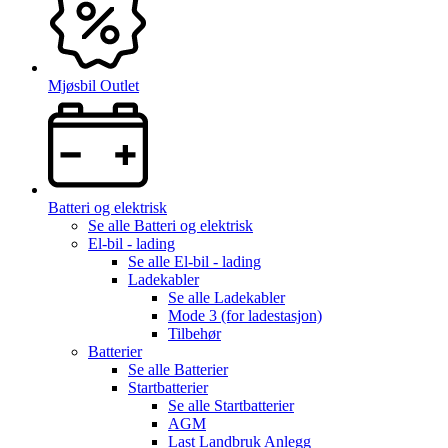
Mjøsbil Outlet
Batteri og elektrisk
Se alle
Batteri og elektrisk
El-bil - lading
Se alle
El-bil - lading
Ladekabler
Se alle
Ladekabler
Mode 3 (for ladestasjon)
Tilbehør
Batterier
Se alle
Batterier
Startbatterier
Se alle
Startbatterier
AGM
Last Landbruk Anlegg