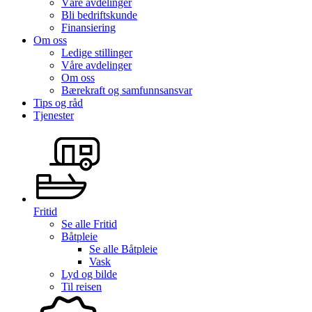
Våre avdelinger
Bli bedriftskunde
Finansiering
Om oss
Ledige stillinger
Våre avdelinger
Om oss
Bærekraft og samfunnsansvar
Tips og råd
Tjenester
Fritid
Se alle
Fritid
Båtpleie
Se alle
Båtpleie
Vask
Lyd og bilde
Til reisen