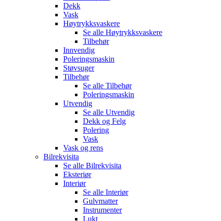
Dekk
Vask
Høytrykksvaskere
Se alle
Høytrykksvaskere
Tilbehør
Innvendig
Poleringsmaskin
Støvsuger
Tilbehør
Se alle
Tilbehør
Poleringsmaskin
Utvendig
Se alle
Utvendig
Dekk og Felg
Polering
Vask
Vask og rens
Bilrekvisita
Se alle
Bilrekvisita
Eksteriør
Interiør
Se alle
Interiør
Gulvmatter
Instrumenter
Lukt