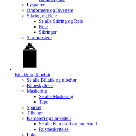
Lyspærer
Omformere og Invertere
Sikring og Rele
Se alle
Sikring og Rele
Rele
Sikringer
Startboostere
Billakk og tilbehør
Se alle
Billakk og tilbehør
Bilbeskyttelse
Maskering
Se alle
Maskering
Tape
Sparkel
Tilbehør
Karosseri og understell
Se alle
Karosseri og understell
Rustbeskyttelse
Lakk