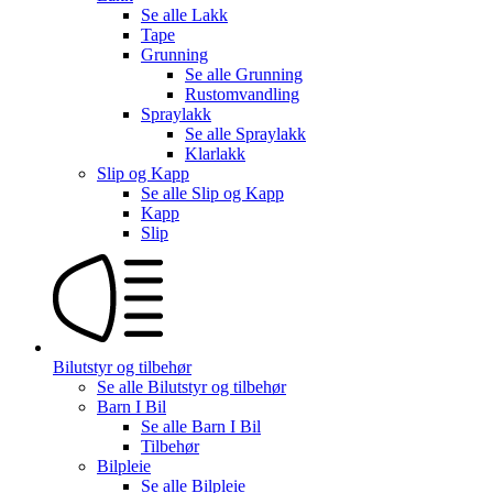
Se alle
Lakk
Tape
Grunning
Se alle
Grunning
Rustomvandling
Spraylakk
Se alle
Spraylakk
Klarlakk
Slip og Kapp
Se alle
Slip og Kapp
Kapp
Slip
Bilutstyr og tilbehør
Se alle
Bilutstyr og tilbehør
Barn I Bil
Se alle
Barn I Bil
Tilbehør
Bilpleie
Se alle
Bilpleie