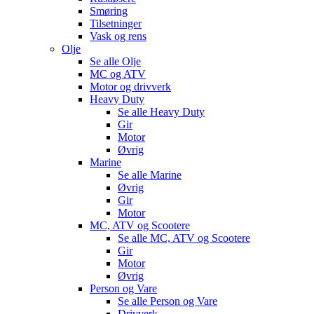
Smøring
Tilsetninger
Vask og rens
Olje
Se alle
Olje
MC og ATV
Motor og drivverk
Heavy Duty
Se alle
Heavy Duty
Gir
Motor
Øvrig
Marine
Se alle
Marine
Øvrig
Gir
Motor
MC, ATV og Scootere
Se alle
MC, ATV og Scootere
Gir
Motor
Øvrig
Person og Vare
Se alle
Person og Vare
Drivverk