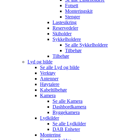
Fotsett
Monteringskit
Stenger
Lastesikring
Reservedeler
Skiholder
Sykkelholdere
Se alle
Sykkelholdere
Tilbehør
Tilbehør
Lyd og bilde
Se alle
Lyd og bilde
Verktøy
Antenner
Høytalere
Kabeltilbehør
Kamera
Se alle
Kamera
Dashbordkamera
Ryggekamera
Lydkilder
Se alle
Lydkilder
DAB Enheter
Montering