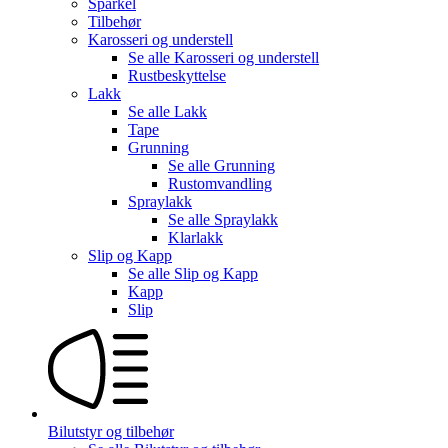
Sparkel
Tilbehør
Karosseri og understell
Se alle
Karosseri og understell
Rustbeskyttelse
Lakk
Se alle
Lakk
Tape
Grunning
Se alle
Grunning
Rustomvandling
Spraylakk
Se alle
Spraylakk
Klarlakk
Slip og Kapp
Se alle
Slip og Kapp
Kapp
Slip
Bilutstyr og tilbehør