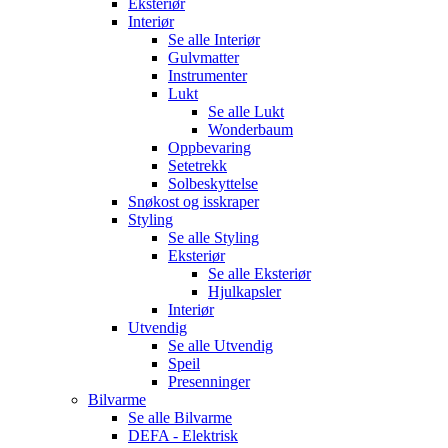
Eksteriør
Interiør
Se alle
Interiør
Gulvmatter
Instrumenter
Lukt
Se alle
Lukt
Wonderbaum
Oppbevaring
Setetrekk
Solbeskyttelse
Snøkost og isskraper
Styling
Se alle
Styling
Eksteriør
Se alle
Eksteriør
Hjulkapsler
Interiør
Utvendig
Se alle
Utvendig
Speil
Presenninger
Bilvarme
Se alle
Bilvarme
DEFA - Elektrisk