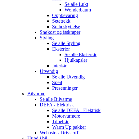
Se alle
Lukt
Wonderbaum
Oppbevaring
Setetrekk
Solbeskyttelse
Snøkost og isskraper
Styling
Se alle
Styling
Eksteriør
Se alle
Eksteriør
Hjulkapsler
Interiør
Utvendig
Se alle
Utvendig
Speil
Presenninger
Bilvarme
Se alle
Bilvarme
DEFA - Elektrisk
Se alle
DEFA - Elektrisk
Motorvarmere
Tilbehør
Warm Up pakker
Webasto - Drivstoff
Hund i bil