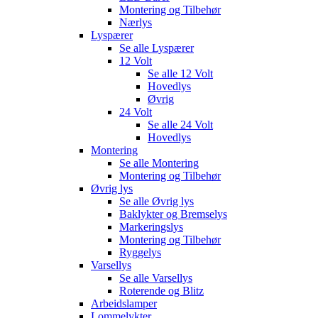
Montering og Tilbehør
Nærlys
Lyspærer
Se alle
Lyspærer
12 Volt
Se alle
12 Volt
Hovedlys
Øvrig
24 Volt
Se alle
24 Volt
Hovedlys
Montering
Se alle
Montering
Montering og Tilbehør
Øvrig lys
Se alle
Øvrig lys
Baklykter og Bremselys
Markeringslys
Montering og Tilbehør
Ryggelys
Varsellys
Se alle
Varsellys
Roterende og Blitz
Arbeidslamper
Lommelykter