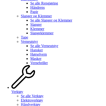
Se alle
Rengjøring
Håndrens
Papir
Slanger og Klemmer
Se alle
Slanger og Klemmer
Slanger
Klemmer
Slangeklemmer
Tape
Verneutstyr
Se alle
Verneutstyr
Hansker
Hørselvern
Masker
Vernebriller
Verktøy
Se alle
Verktøy
Elektroverktøy
Håndverktøy