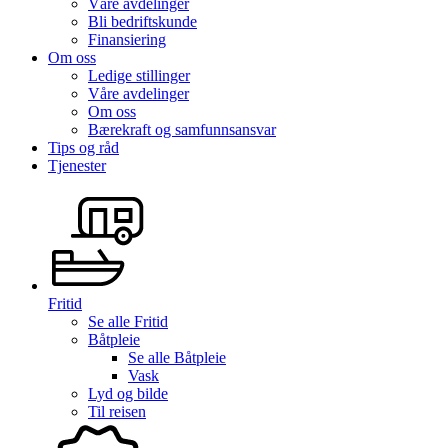
Våre avdelinger
Bli bedriftskunde
Finansiering
Om oss
Ledige stillinger
Våre avdelinger
Om oss
Bærekraft og samfunnsansvar
Tips og råd
Tjenester
Fritid
Se alle
Fritid
Båtpleie
Se alle
Båtpleie
Vask
Lyd og bilde
Til reisen