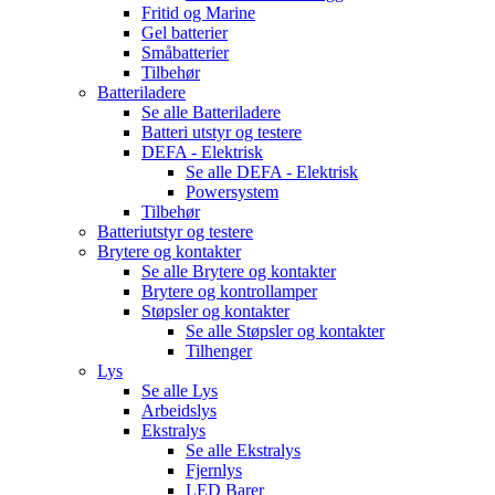
Fritid og Marine
Gel batterier
Småbatterier
Tilbehør
Batteriladere
Se alle
Batteriladere
Batteri utstyr og testere
DEFA - Elektrisk
Se alle
DEFA - Elektrisk
Powersystem
Tilbehør
Batteriutstyr og testere
Brytere og kontakter
Se alle
Brytere og kontakter
Brytere og kontrollamper
Støpsler og kontakter
Se alle
Støpsler og kontakter
Tilhenger
Lys
Se alle
Lys
Arbeidslys
Ekstralys
Se alle
Ekstralys
Fjernlys
LED Barer