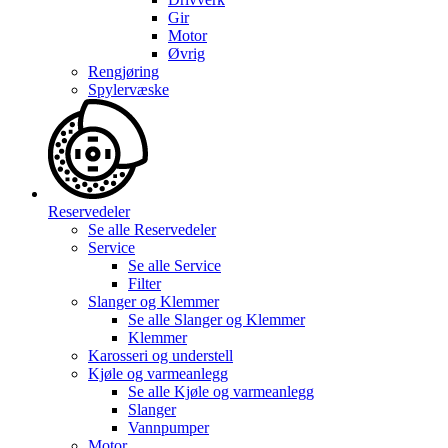
Gir
Motor
Øvrig
Rengjøring
Spylervæske
Reservedeler
Se alle
Reservedeler
Service
Se alle
Service
Filter
Slanger og Klemmer
Se alle
Slanger og Klemmer
Klemmer
Karosseri og understell
Kjøle og varmeanlegg
Se alle
Kjøle og varmeanlegg
Slanger
Vannpumper
Motor