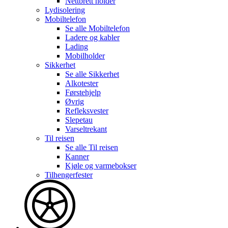
Nettbrett holder
Lydisolering
Mobiltelefon
Se alle
Mobiltelefon
Ladere og kabler
Lading
Mobilholder
Sikkerhet
Se alle
Sikkerhet
Alkotester
Førstehjelp
Øvrig
Refleksvester
Slepetau
Varseltrekant
Til reisen
Se alle
Til reisen
Kanner
Kjøle og varmebokser
Tilhengerfester