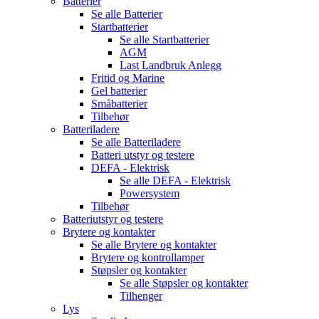
Batterier
Se alle
Batterier
Startbatterier
Se alle
Startbatterier
AGM
Last Landbruk Anlegg
Fritid og Marine
Gel batterier
Småbatterier
Tilbehør
Batteriladere
Se alle
Batteriladere
Batteri utstyr og testere
DEFA - Elektrisk
Se alle
DEFA - Elektrisk
Powersystem
Tilbehør
Batteriutstyr og testere
Brytere og kontakter
Se alle
Brytere og kontakter
Brytere og kontrollamper
Støpsler og kontakter
Se alle
Støpsler og kontakter
Tilhenger
Lys