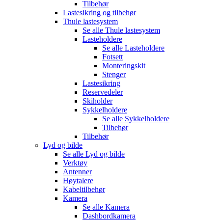
Tilbehør
Lastesikring og tilbehør
Thule lastesystem
Se alle
Thule lastesystem
Lasteholdere
Se alle
Lasteholdere
Fotsett
Monteringskit
Stenger
Lastesikring
Reservedeler
Skiholder
Sykkelholdere
Se alle
Sykkelholdere
Tilbehør
Tilbehør
Lyd og bilde
Se alle
Lyd og bilde
Verktøy
Antenner
Høytalere
Kabeltilbehør
Kamera
Se alle
Kamera
Dashbordkamera