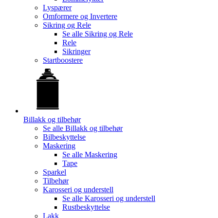
Lyspærer
Omformere og Invertere
Sikring og Rele
Se alle
Sikring og Rele
Rele
Sikringer
Startboostere
Billakk og tilbehør
Se alle
Billakk og tilbehør
Bilbeskyttelse
Maskering
Se alle
Maskering
Tape
Sparkel
Tilbehør
Karosseri og understell
Se alle
Karosseri og understell
Rustbeskyttelse
Lakk