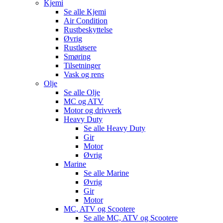
Kjemi
Se alle
Kjemi
Air Condition
Rustbeskyttelse
Øvrig
Rustløsere
Smøring
Tilsetninger
Vask og rens
Olje
Se alle
Olje
MC og ATV
Motor og drivverk
Heavy Duty
Se alle
Heavy Duty
Gir
Motor
Øvrig
Marine
Se alle
Marine
Øvrig
Gir
Motor
MC, ATV og Scootere
Se alle
MC, ATV og Scootere