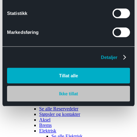
Se alle
Interiør
Sikkerhetsbelte
Statistikk
Tanklokk
Vindusviskere
Markedsføring
Detaljer
Tilhengere
Se alle
Tilhengere
Biltransport
Tillat alle
Maskinhenger
Yrkeshenger
Båthengere
Skaphengere
Ikke tillat
Varehengere
Reservedeler
Se alle
Reservedeler
Støpsler og kontakter
Aksel
Brems
Elektrisk
Se alle
Elektrisk