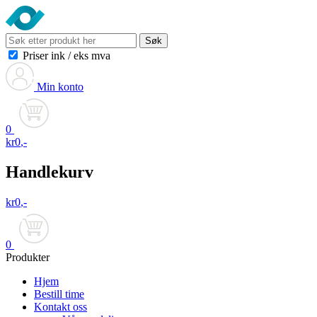
Søk
Priser ink
/
eks mva
Min konto
0
kr
0
,-
Handlekurv
kr
0
,-
0
Produkter
Hjem
Bestill time
Kontakt oss