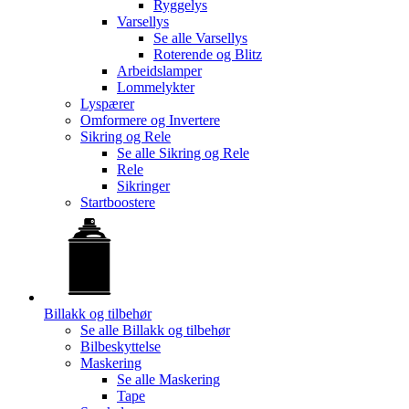
Ryggelys
Varsellys
Se alle
Varsellys
Roterende og Blitz
Arbeidslamper
Lommelykter
Lyspærer
Omformere og Invertere
Sikring og Rele
Se alle
Sikring og Rele
Rele
Sikringer
Startboostere
Billakk og tilbehør
Se alle
Billakk og tilbehør
Bilbeskyttelse
Maskering
Se alle
Maskering
Tape