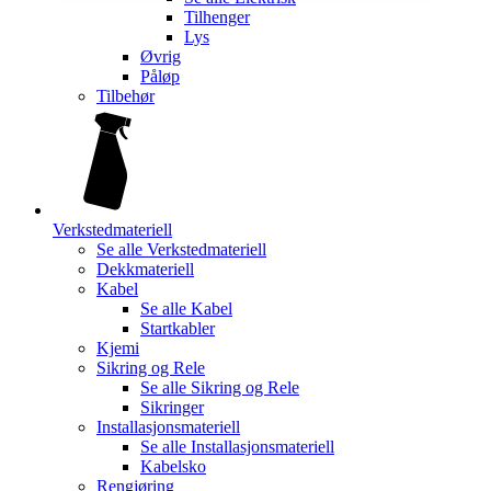
Tilhenger
Lys
Øvrig
Påløp
Tilbehør
Verkstedmateriell
Se alle
Verkstedmateriell
Dekkmateriell
Kabel
Se alle
Kabel
Startkabler
Kjemi
Sikring og Rele
Se alle
Sikring og Rele
Sikringer
Installasjonsmateriell
Se alle
Installasjonsmateriell
Kabelsko
Rengjøring