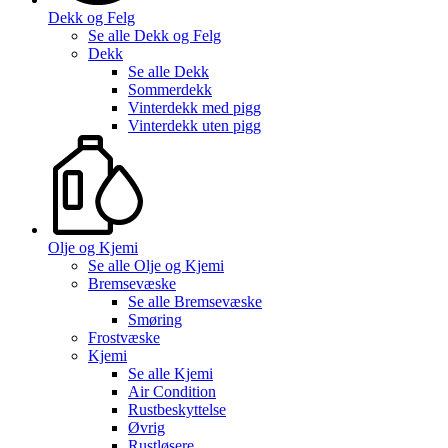
Dekk og Felg
Se alle
Dekk og Felg
Dekk
Se alle
Dekk
Sommerdekk
Vinterdekk med pigg
Vinterdekk uten pigg
Olje og Kjemi
Se alle
Olje og Kjemi
Bremsevæske
Se alle
Bremsevæske
Smøring
Frostvæske
Kjemi
Se alle
Kjemi
Air Condition
Rustbeskyttelse
Øvrig
Rustløsere