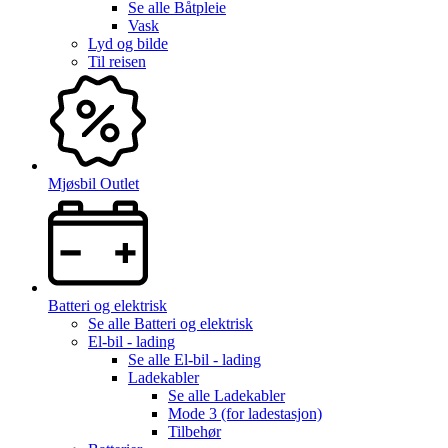
Se alle
Båtpleie
Vask
Lyd og bilde
Til reisen
Mjøsbil Outlet
Batteri og elektrisk
Se alle
Batteri og elektrisk
El-bil - lading
Se alle
El-bil - lading
Ladekabler
Se alle
Ladekabler
Mode 3 (for ladestasjon)
Tilbehør