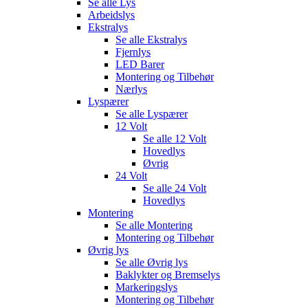
Se alle
Lys
Arbeidslys
Ekstralys
Se alle
Ekstralys
Fjernlys
LED Barer
Montering og Tilbehør
Nærlys
Lyspærer
Se alle
Lyspærer
12 Volt
Se alle
12 Volt
Hovedlys
Øvrig
24 Volt
Se alle
24 Volt
Hovedlys
Montering
Se alle
Montering
Montering og Tilbehør
Øvrig lys
Se alle
Øvrig lys
Baklykter og Bremselys
Markeringslys
Montering og Tilbehør