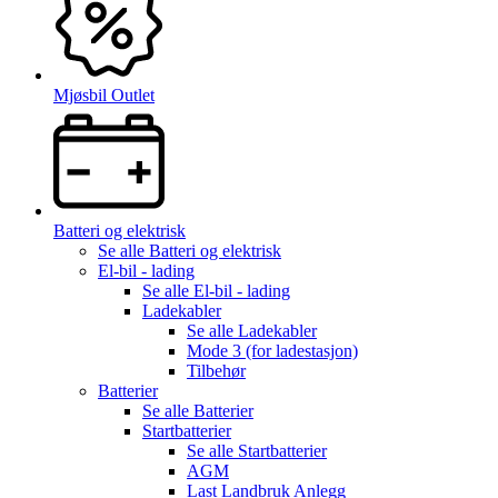
Mjøsbil Outlet
Batteri og elektrisk
Se alle
Batteri og elektrisk
El-bil - lading
Se alle
El-bil - lading
Ladekabler
Se alle
Ladekabler
Mode 3 (for ladestasjon)
Tilbehør
Batterier
Se alle
Batterier
Startbatterier
Se alle
Startbatterier
AGM
Last Landbruk Anlegg