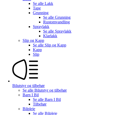
Se alle
Lakk
Tape
Grunning
Se alle
Grunning
Rustomvandling
Spraylakk
Se alle
Spraylakk
Klarlakk
Slip og Kapp
Se alle
Slip og Kapp
Kapp
Slip
Bilutstyr og tilbehør
Se alle
Bilutstyr og tilbehør
Barn I Bil
Se alle
Barn I Bil
Tilbehør
Bilpleie
Se alle
Bilpleie