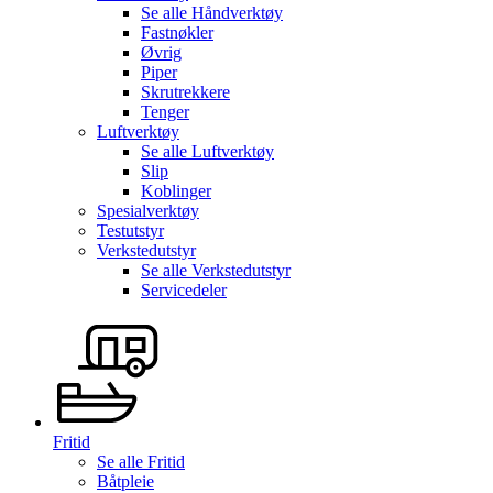
Se alle
Håndverktøy
Fastnøkler
Øvrig
Piper
Skrutrekkere
Tenger
Luftverktøy
Se alle
Luftverktøy
Slip
Koblinger
Spesialverktøy
Testutstyr
Verkstedutstyr
Se alle
Verkstedutstyr
Servicedeler
Fritid
Se alle
Fritid
Båtpleie