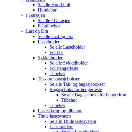
Se alle
Hund i bil
Hundebur
I Garasjen
Se alle
I Garasjen
Felgtilbehør
Last og Dra
Se alle
Last og Dra
Lasteholder
Se alle
Lasteholder
For tak
Sykkelholder
Se alle
Sykkelholder
For hengerfeste
Tilbehør
Tak- og bagasjebokser
Se alle
Tak- og bagasjebokser
Bagasjeboks for hengerfeste
Se alle
Bagasjeboks for hengerfeste
Tilbehør
Tilbehør
Lastesikring og tilbehør
Thule lastesystem
Se alle
Thule lastesystem
Lasteholdere
Se alle
Lasteholdere