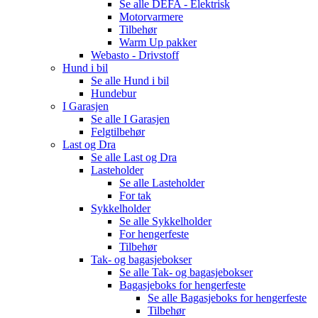
Se alle
DEFA - Elektrisk
Motorvarmere
Tilbehør
Warm Up pakker
Webasto - Drivstoff
Hund i bil
Se alle
Hund i bil
Hundebur
I Garasjen
Se alle
I Garasjen
Felgtilbehør
Last og Dra
Se alle
Last og Dra
Lasteholder
Se alle
Lasteholder
For tak
Sykkelholder
Se alle
Sykkelholder
For hengerfeste
Tilbehør
Tak- og bagasjebokser
Se alle
Tak- og bagasjebokser
Bagasjeboks for hengerfeste
Se alle
Bagasjeboks for hengerfeste
Tilbehør