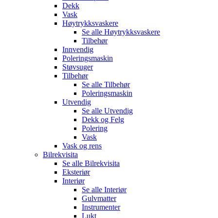
Dekk
Vask
Høytrykksvaskere
Se alle
Høytrykksvaskere
Tilbehør
Innvendig
Poleringsmaskin
Støvsuger
Tilbehør
Se alle
Tilbehør
Poleringsmaskin
Utvendig
Se alle
Utvendig
Dekk og Felg
Polering
Vask
Vask og rens
Bilrekvisita
Se alle
Bilrekvisita
Eksteriør
Interiør
Se alle
Interiør
Gulvmatter
Instrumenter
Lukt