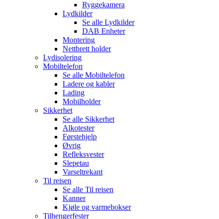
Ryggekamera
Lydkilder
Se alle
Lydkilder
DAB Enheter
Montering
Nettbrett holder
Lydisolering
Mobiltelefon
Se alle
Mobiltelefon
Ladere og kabler
Lading
Mobilholder
Sikkerhet
Se alle
Sikkerhet
Alkotester
Førstehjelp
Øvrig
Refleksvester
Slepetau
Varseltrekant
Til reisen
Se alle
Til reisen
Kanner
Kjøle og varmebokser
Tilhengerfester