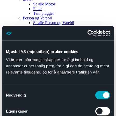
Se alle
Motor
Filter
Tennplugger
Person og Varebil
Se alle
Person og Varebil
Brems
Elektrisk
Bremser
Motor og drivverk
Universal
Se alle
Universal
Mjøsbil AS (mjosbil.no) bruker cookies
Bremsedeler
Vi bruker informasjonskapsler for å gi innhold og
Se alle
Bremsedeler
Bremsenippler
annonser et personlig preg, for å gi deg de beste og mest
Drivline og motor
relevante tilbudene, og for å analysere trafikken vår.
Se alle
Drivline og motor
Bensinpumpe
Eksosanlegg
Se alle
Eksosanlegg
Samtykkevalg
Reparasjonsmateriell
Nødvendig
Eksteriør
Se alle
Eksteriør
Horn og Tuter
Egenskaper
Speil
Interiør