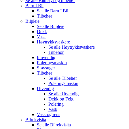
Se alle
Bilutstyr og tilbehør
Barn I Bil
Se alle
Barn I Bil
Tilbehør
Bilpleie
Se alle
Bilpleie
Dekk
Vask
Høytrykksvaskere
Se alle
Høytrykksvaskere
Tilbehør
Innvendig
Poleringsmaskin
Støvsuger
Tilbehør
Se alle
Tilbehør
Poleringsmaskin
Utvendig
Se alle
Utvendig
Dekk og Felg
Polering
Vask
Vask og rens
Bilrekvisita
Se alle
Bilrekvisita