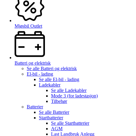
Mjøsbil Outlet
Batteri og elektrisk
Se alle
Batteri og elektrisk
El-bil - lading
Se alle
El-bil - lading
Ladekabler
Se alle
Ladekabler
Mode 3 (for ladestasjon)
Tilbehør
Batterier
Se alle
Batterier
Startbatterier
Se alle
Startbatterier
AGM
Last Landbruk Anlegg