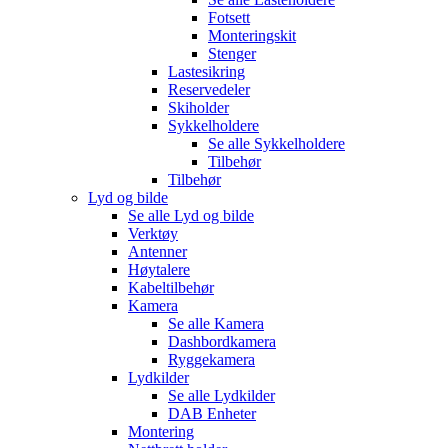
Fotsett
Monteringskit
Stenger
Lastesikring
Reservedeler
Skiholder
Sykkelholdere
Se alle
Sykkelholdere
Tilbehør
Tilbehør
Lyd og bilde
Se alle
Lyd og bilde
Verktøy
Antenner
Høytalere
Kabeltilbehør
Kamera
Se alle
Kamera
Dashbordkamera
Ryggekamera
Lydkilder
Se alle
Lydkilder
DAB Enheter
Montering