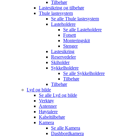
Tilbehør
Lastesikring og tilbehør
Thule lastesystem
Se alle
Thule lastesystem
Lasteholdere
Se alle
Lasteholdere
Fotsett
Monteringskit
Stenger
Lastesikring
Reservedeler
Skiholder
Sykkelholdere
Se alle
Sykkelholdere
Tilbehør
Tilbehør
Lyd og bilde
Se alle
Lyd og bilde
Verktøy
Antenner
Høytalere
Kabeltilbehør
Kamera
Se alle
Kamera
Dashbordkamera