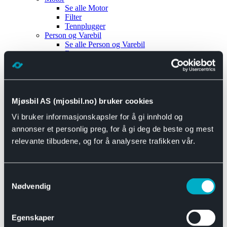
Se alle
Motor
Filter
Tennplugger
Person og Varebil
Se alle
Person og Varebil
Brems
Elektrisk
Bremser
Motor og drivverk
Universal
Se alle
Universal
Mjøsbil AS (mjosbil.no) bruker cookies
Bremsedeler
Vi bruker informasjonskapsler for å gi innhold og
Se alle
Bremsedeler
Bremsenippler
annonser et personlig preg, for å gi deg de beste og mest
Drivline og motor
relevante tilbudene, og for å analysere trafikken vår.
Se alle
Drivline og motor
Bensinpumpe
Eksosanlegg
Se alle
Eksosanlegg
Samtykkevalg
Reparasjonsmateriell
Nødvendig
Eksteriør
Se alle
Eksteriør
Horn og Tuter
Egenskaper
Speil
Interiør