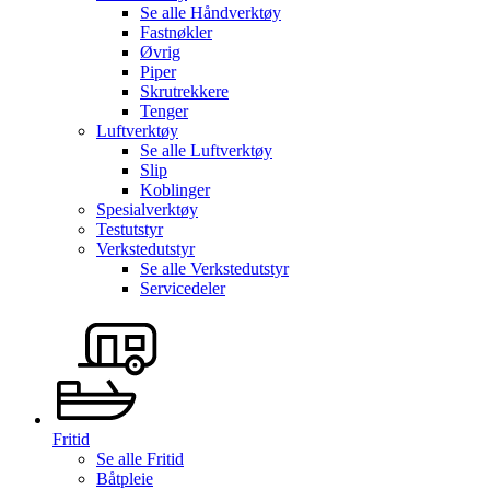
Se alle
Håndverktøy
Fastnøkler
Øvrig
Piper
Skrutrekkere
Tenger
Luftverktøy
Se alle
Luftverktøy
Slip
Koblinger
Spesialverktøy
Testutstyr
Verkstedutstyr
Se alle
Verkstedutstyr
Servicedeler
Fritid
Se alle
Fritid
Båtpleie