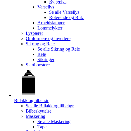
Ryggelys
Varsellys
Se alle
Varsellys
Roterende og Blitz
Arbeidslamper
Lommelykter
Lyspærer
Omformere og Invertere
Sikring og Rele
Se alle
Sikring og Rele
Rele
Sikringer
Startboostere
Billakk og tilbehør
Se alle
Billakk og tilbehør
Bilbeskyttelse
Maskering
Se alle
Maskering
Tape