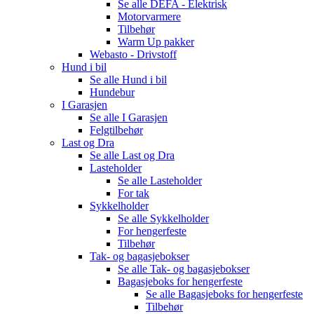
Se alle
DEFA - Elektrisk
Motorvarmere
Tilbehør
Warm Up pakker
Webasto - Drivstoff
Hund i bil
Se alle
Hund i bil
Hundebur
I Garasjen
Se alle
I Garasjen
Felgtilbehør
Last og Dra
Se alle
Last og Dra
Lasteholder
Se alle
Lasteholder
For tak
Sykkelholder
Se alle
Sykkelholder
For hengerfeste
Tilbehør
Tak- og bagasjebokser
Se alle
Tak- og bagasjebokser
Bagasjeboks for hengerfeste
Se alle
Bagasjeboks for hengerfeste
Tilbehør