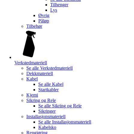
Tilhenger
Lys
Øvrig
Påløp
Tilbehør
Verkstedmateriell
Se alle
Verkstedmateriell
Dekkmateriell
Kabel
Se alle
Kabel
Startkabler
Kjemi
Sikring og Rele
Se alle
Sikring og Rele
Sikringer
Installasjonsmateriell
Se alle
Installasjonsmateriell
Kabelsko
Rengjøring