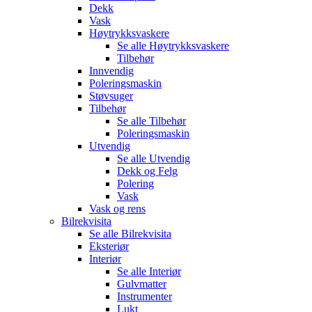
Dekk
Vask
Høytrykksvaskere
Se alle
Høytrykksvaskere
Tilbehør
Innvendig
Poleringsmaskin
Støvsuger
Tilbehør
Se alle
Tilbehør
Poleringsmaskin
Utvendig
Se alle
Utvendig
Dekk og Felg
Polering
Vask
Vask og rens
Bilrekvisita
Se alle
Bilrekvisita
Eksteriør
Interiør
Se alle
Interiør
Gulvmatter
Instrumenter
Lukt