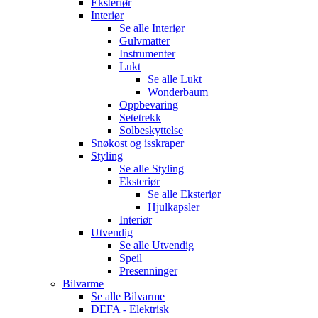
Eksteriør
Interiør
Se alle
Interiør
Gulvmatter
Instrumenter
Lukt
Se alle
Lukt
Wonderbaum
Oppbevaring
Setetrekk
Solbeskyttelse
Snøkost og isskraper
Styling
Se alle
Styling
Eksteriør
Se alle
Eksteriør
Hjulkapsler
Interiør
Utvendig
Se alle
Utvendig
Speil
Presenninger
Bilvarme
Se alle
Bilvarme
DEFA - Elektrisk