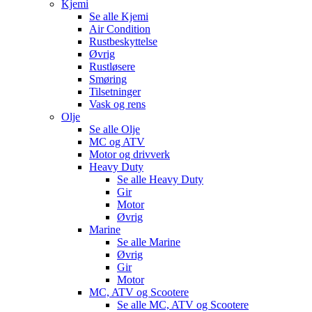
Kjemi
Se alle
Kjemi
Air Condition
Rustbeskyttelse
Øvrig
Rustløsere
Smøring
Tilsetninger
Vask og rens
Olje
Se alle
Olje
MC og ATV
Motor og drivverk
Heavy Duty
Se alle
Heavy Duty
Gir
Motor
Øvrig
Marine
Se alle
Marine
Øvrig
Gir
Motor
MC, ATV og Scootere
Se alle
MC, ATV og Scootere