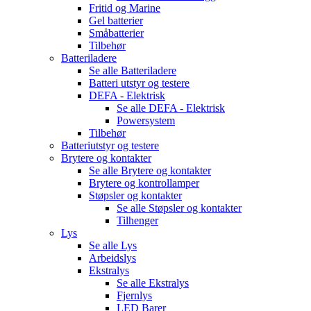
Fritid og Marine
Gel batterier
Småbatterier
Tilbehør
Batteriladere
Se alle
Batteriladere
Batteri utstyr og testere
DEFA - Elektrisk
Se alle
DEFA - Elektrisk
Powersystem
Tilbehør
Batteriutstyr og testere
Brytere og kontakter
Se alle
Brytere og kontakter
Brytere og kontrollamper
Støpsler og kontakter
Se alle
Støpsler og kontakter
Tilhenger
Lys
Se alle
Lys
Arbeidslys
Ekstralys
Se alle
Ekstralys
Fjernlys
LED Barer