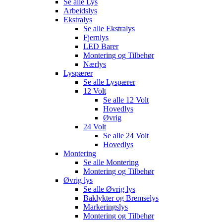
Se alle
Lys
Arbeidslys
Ekstralys
Se alle
Ekstralys
Fjernlys
LED Barer
Montering og Tilbehør
Nærlys
Lyspærer
Se alle
Lyspærer
12 Volt
Se alle
12 Volt
Hovedlys
Øvrig
24 Volt
Se alle
24 Volt
Hovedlys
Montering
Se alle
Montering
Montering og Tilbehør
Øvrig lys
Se alle
Øvrig lys
Baklykter og Bremselys
Markeringslys
Montering og Tilbehør