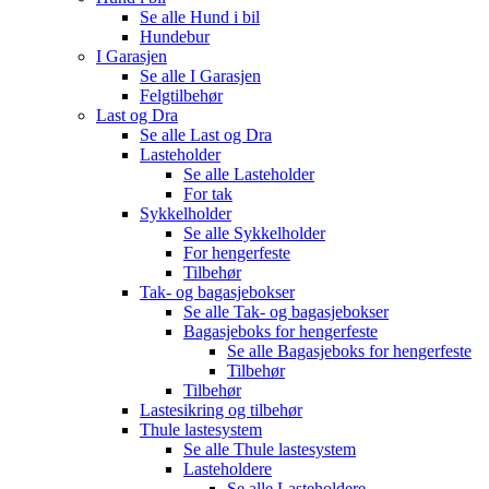
Se alle
Hund i bil
Hundebur
I Garasjen
Se alle
I Garasjen
Felgtilbehør
Last og Dra
Se alle
Last og Dra
Lasteholder
Se alle
Lasteholder
For tak
Sykkelholder
Se alle
Sykkelholder
For hengerfeste
Tilbehør
Tak- og bagasjebokser
Se alle
Tak- og bagasjebokser
Bagasjeboks for hengerfeste
Se alle
Bagasjeboks for hengerfeste
Tilbehør
Tilbehør
Lastesikring og tilbehør
Thule lastesystem
Se alle
Thule lastesystem
Lasteholdere
Se alle
Lasteholdere