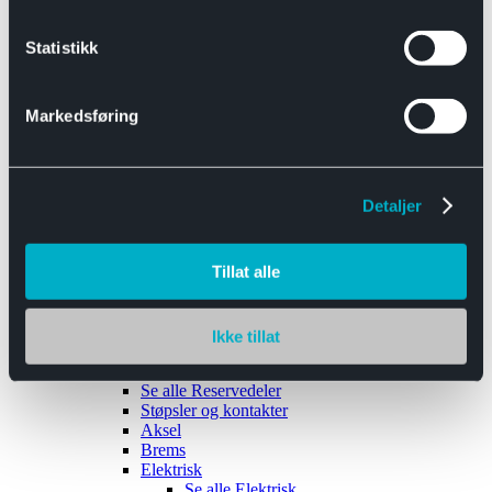
Se alle
Interiør
Sikkerhetsbelte
Statistikk
Tanklokk
Vindusviskere
Markedsføring
Detaljer
Tilhengere
Se alle
Tilhengere
Biltransport
Tillat alle
Maskinhenger
Yrkeshenger
Båthengere
Skaphengere
Ikke tillat
Varehengere
Reservedeler
Se alle
Reservedeler
Støpsler og kontakter
Aksel
Brems
Elektrisk
Se alle
Elektrisk