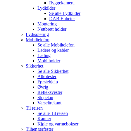
Ryggekamera
Lydkilder
Se alle
Lydkilder
DAB Enheter
Montering
Nettbrett holder
Lydisolering
Mobiltelefon
Se alle
Mobiltelefon
Ladere og kabler
Lading
Mobilholder
Sikkerhet
Se alle
Sikkerhet
Alkotester
Førstehjelp
Øvrig
Refleksvester
Slepetau
Varseltrekant
Til reisen
Se alle
Til reisen
Kanner
Kjøle og varmebokser
Tilhengerfester