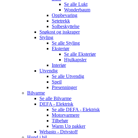
Se alle
Lukt
Wonderbaum
Oppbevaring
Setetrekk
Solbeskyttelse
Snøkost og isskraper
Styling
Se alle
Styling
Eksteriør
Se alle
Eksteriør
Hjulkapsler
Interiør
Utvendig
Se alle
Utvendig
Speil
Presenninger
Bilvarme
Se alle
Bilvarme
DEFA - Elektrisk
Se alle
DEFA - Elektrisk
Motorvarmere
Tilbehør
Warm Up pakker
Webasto - Drivstoff
Hund i bil