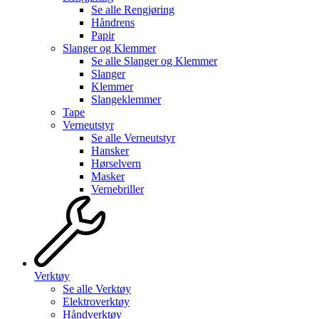
Se alle
Rengjøring
Håndrens
Papir
Slanger og Klemmer
Se alle
Slanger og Klemmer
Slanger
Klemmer
Slangeklemmer
Tape
Verneutstyr
Se alle
Verneutstyr
Hansker
Hørselvern
Masker
Vernebriller
Verktøy
Se alle
Verktøy
Elektroverktøy
Håndverktøy