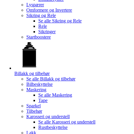
Lyspærer
Omformere og Invertere
Sikring og Rele
Se alle
Sikring og Rele
Rele
Sikringer
Startboostere
Billakk og tilbehør
Se alle
Billakk og tilbehør
Bilbeskyttelse
Maskering
Se alle
Maskering
Tape
Sparkel
Tilbehør
Karosseri og understell
Se alle
Karosseri og understell
Rustbeskyttelse
Lakk