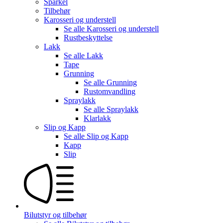
Sparkel
Tilbehør
Karosseri og understell
Se alle
Karosseri og understell
Rustbeskyttelse
Lakk
Se alle
Lakk
Tape
Grunning
Se alle
Grunning
Rustomvandling
Spraylakk
Se alle
Spraylakk
Klarlakk
Slip og Kapp
Se alle
Slip og Kapp
Kapp
Slip
Bilutstyr og tilbehør