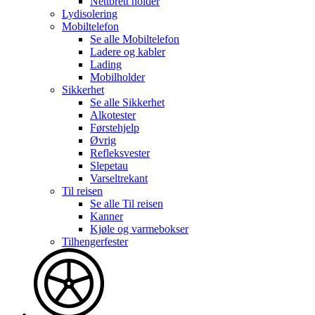
Nettbrett holder
Lydisolering
Mobiltelefon
Se alle
Mobiltelefon
Ladere og kabler
Lading
Mobilholder
Sikkerhet
Se alle
Sikkerhet
Alkotester
Førstehjelp
Øvrig
Refleksvester
Slepetau
Varseltrekant
Til reisen
Se alle
Til reisen
Kanner
Kjøle og varmebokser
Tilhengerfester