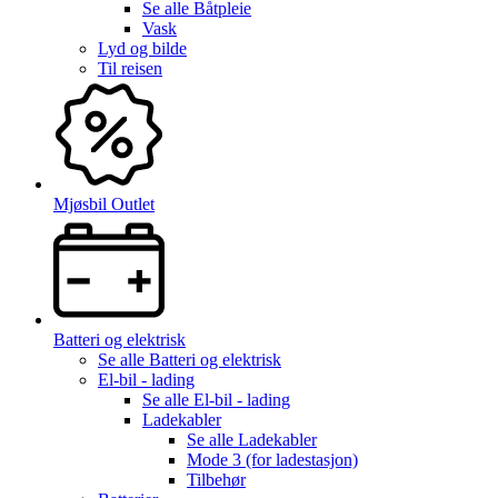
Se alle
Båtpleie
Vask
Lyd og bilde
Til reisen
Mjøsbil Outlet
Batteri og elektrisk
Se alle
Batteri og elektrisk
El-bil - lading
Se alle
El-bil - lading
Ladekabler
Se alle
Ladekabler
Mode 3 (for ladestasjon)
Tilbehør