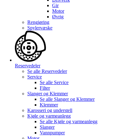
Gir
Motor
Øvrig
Rengjøring
Spylervæske
Reservedeler
Se alle
Reservedeler
Service
Se alle
Service
Filter
Slanger og Klemmer
Se alle
Slanger og Klemmer
Klemmer
Karosseri og understell
Kjøle og varmeanlegg
Se alle
Kjøle og varmeanlegg
Slanger
Vannpumper
Motor