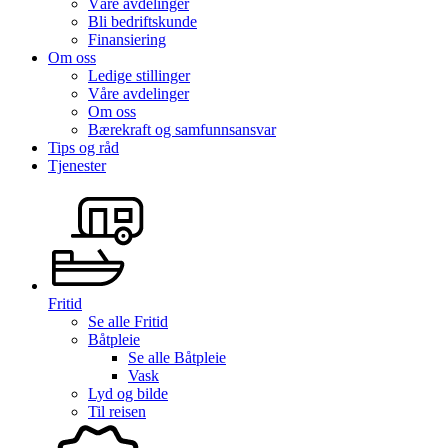
Våre avdelinger
Bli bedriftskunde
Finansiering
Om oss
Ledige stillinger
Våre avdelinger
Om oss
Bærekraft og samfunnsansvar
Tips og råd
Tjenester
Fritid
Se alle
Fritid
Båtpleie
Se alle
Båtpleie
Vask
Lyd og bilde
Til reisen