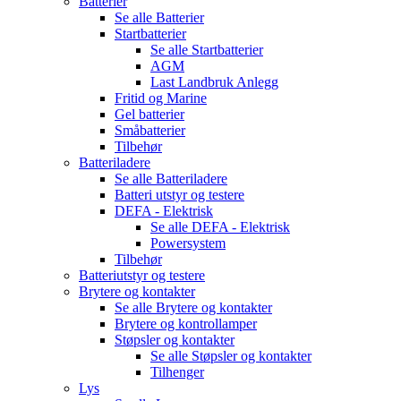
Batterier
Se alle
Batterier
Startbatterier
Se alle
Startbatterier
AGM
Last Landbruk Anlegg
Fritid og Marine
Gel batterier
Småbatterier
Tilbehør
Batteriladere
Se alle
Batteriladere
Batteri utstyr og testere
DEFA - Elektrisk
Se alle
DEFA - Elektrisk
Powersystem
Tilbehør
Batteriutstyr og testere
Brytere og kontakter
Se alle
Brytere og kontakter
Brytere og kontrollamper
Støpsler og kontakter
Se alle
Støpsler og kontakter
Tilhenger
Lys