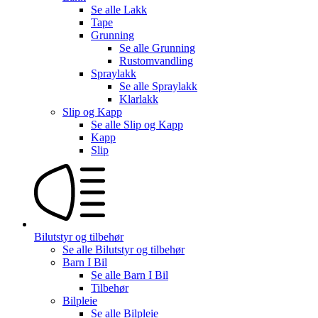
Se alle
Lakk
Tape
Grunning
Se alle
Grunning
Rustomvandling
Spraylakk
Se alle
Spraylakk
Klarlakk
Slip og Kapp
Se alle
Slip og Kapp
Kapp
Slip
Bilutstyr og tilbehør
Se alle
Bilutstyr og tilbehør
Barn I Bil
Se alle
Barn I Bil
Tilbehør
Bilpleie
Se alle
Bilpleie