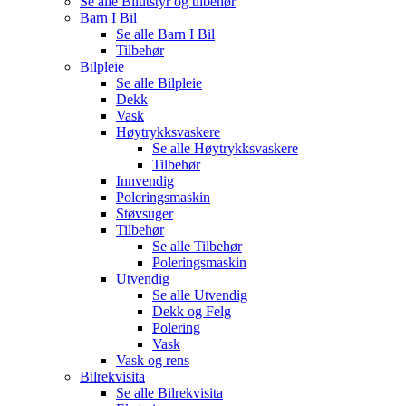
Se alle
Bilutstyr og tilbehør
Barn I Bil
Se alle
Barn I Bil
Tilbehør
Bilpleie
Se alle
Bilpleie
Dekk
Vask
Høytrykksvaskere
Se alle
Høytrykksvaskere
Tilbehør
Innvendig
Poleringsmaskin
Støvsuger
Tilbehør
Se alle
Tilbehør
Poleringsmaskin
Utvendig
Se alle
Utvendig
Dekk og Felg
Polering
Vask
Vask og rens
Bilrekvisita
Se alle
Bilrekvisita