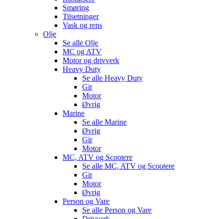
Smøring
Tilsetninger
Vask og rens
Olje
Se alle
Olje
MC og ATV
Motor og drivverk
Heavy Duty
Se alle
Heavy Duty
Gir
Motor
Øvrig
Marine
Se alle
Marine
Øvrig
Gir
Motor
MC, ATV og Scootere
Se alle
MC, ATV og Scootere
Gir
Motor
Øvrig
Person og Vare
Se alle
Person og Vare
Drivverk