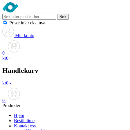
Søk
Priser ink
/
eks mva
Min konto
0
kr
0
,-
Handlekurv
kr
0
,-
0
Produkter
Hjem
Bestill time
Kontakt oss