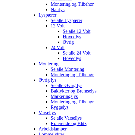
Montering og Tilbehør
Nærlys
Lyspærer
Se alle
Lyspærer
12 Volt
Se alle
12 Volt
Hovedlys
Øvrig
24 Volt
Se alle
24 Volt
Hovedlys
Montering
Se alle
Montering
Montering og Tilbehør
Øvrig lys
Se alle
Øvrig lys
Baklykter og Bremselys
Markeringslys
Montering og Tilbehør
Ryggelys
Varsellys
Se alle
Varsellys
Roterende og Blitz
Arbeidslamper
Lommelykter