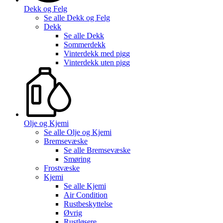
Dekk og Felg
Se alle
Dekk og Felg
Dekk
Se alle
Dekk
Sommerdekk
Vinterdekk med pigg
Vinterdekk uten pigg
Olje og Kjemi
Se alle
Olje og Kjemi
Bremsevæske
Se alle
Bremsevæske
Smøring
Frostvæske
Kjemi
Se alle
Kjemi
Air Condition
Rustbeskyttelse
Øvrig
Rustløsere