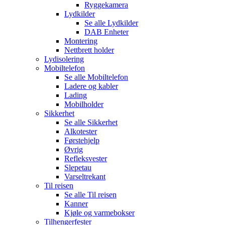
Ryggekamera
Lydkilder
Se alle
Lydkilder
DAB Enheter
Montering
Nettbrett holder
Lydisolering
Mobiltelefon
Se alle
Mobiltelefon
Ladere og kabler
Lading
Mobilholder
Sikkerhet
Se alle
Sikkerhet
Alkotester
Førstehjelp
Øvrig
Refleksvester
Slepetau
Varseltrekant
Til reisen
Se alle
Til reisen
Kanner
Kjøle og varmebokser
Tilhengerfester