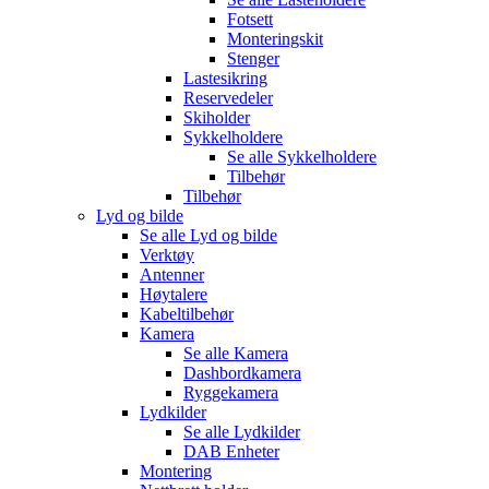
Fotsett
Monteringskit
Stenger
Lastesikring
Reservedeler
Skiholder
Sykkelholdere
Se alle
Sykkelholdere
Tilbehør
Tilbehør
Lyd og bilde
Se alle
Lyd og bilde
Verktøy
Antenner
Høytalere
Kabeltilbehør
Kamera
Se alle
Kamera
Dashbordkamera
Ryggekamera
Lydkilder
Se alle
Lydkilder
DAB Enheter
Montering