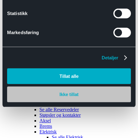
Se alle
Interiør
Sikkerhetsbelte
Statistikk
Tanklokk
Vindusviskere
Markedsføring
Detaljer
Tilhengere
Se alle
Tilhengere
Biltransport
Tillat alle
Maskinhenger
Yrkeshenger
Båthengere
Skaphengere
Ikke tillat
Varehengere
Reservedeler
Se alle
Reservedeler
Støpsler og kontakter
Aksel
Brems
Elektrisk
Se alle
Elektrisk