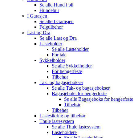
Se alle
Hund i bil
Hundebur
I Garasjen
Se alle
I Garasjen
Felgtilbehør
Last og Dra
Se alle
Last og Dra
Lasteholder
Se alle
Lasteholder
For tak
Sykkelholder
Se alle
Sykkelholder
For hengerfeste
Tilbehør
Tak- og bagasjebokser
Se alle
Tak- og bagasjebokser
Bagasjeboks for hengerfeste
Se alle
Bagasjeboks for hengerfeste
Tilbehør
Tilbehør
Lastesikring og tilbehør
Thule lastesystem
Se alle
Thule lastesystem
Lasteholdere
Se alle
Lasteholdere