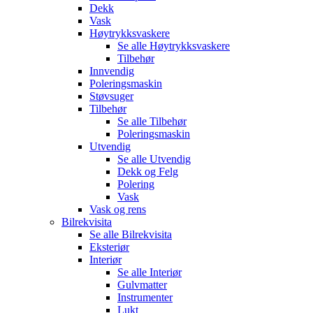
Dekk
Vask
Høytrykksvaskere
Se alle
Høytrykksvaskere
Tilbehør
Innvendig
Poleringsmaskin
Støvsuger
Tilbehør
Se alle
Tilbehør
Poleringsmaskin
Utvendig
Se alle
Utvendig
Dekk og Felg
Polering
Vask
Vask og rens
Bilrekvisita
Se alle
Bilrekvisita
Eksteriør
Interiør
Se alle
Interiør
Gulvmatter
Instrumenter
Lukt