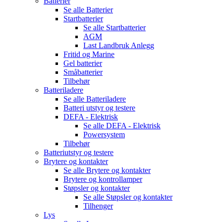
Batterier
Se alle
Batterier
Startbatterier
Se alle
Startbatterier
AGM
Last Landbruk Anlegg
Fritid og Marine
Gel batterier
Småbatterier
Tilbehør
Batteriladere
Se alle
Batteriladere
Batteri utstyr og testere
DEFA - Elektrisk
Se alle
DEFA - Elektrisk
Powersystem
Tilbehør
Batteriutstyr og testere
Brytere og kontakter
Se alle
Brytere og kontakter
Brytere og kontrollamper
Støpsler og kontakter
Se alle
Støpsler og kontakter
Tilhenger
Lys