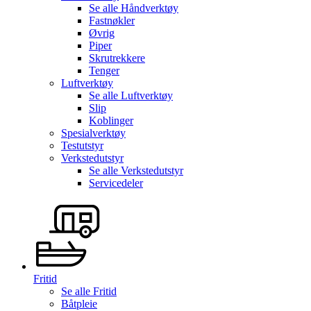
Se alle
Håndverktøy
Fastnøkler
Øvrig
Piper
Skrutrekkere
Tenger
Luftverktøy
Se alle
Luftverktøy
Slip
Koblinger
Spesialverktøy
Testutstyr
Verkstedutstyr
Se alle
Verkstedutstyr
Servicedeler
Fritid
Se alle
Fritid
Båtpleie