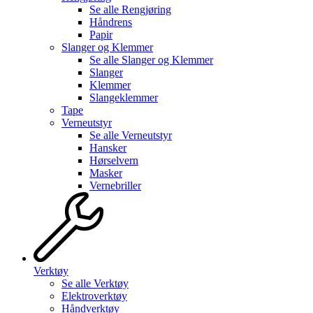
Se alle
Rengjøring
Håndrens
Papir
Slanger og Klemmer
Se alle
Slanger og Klemmer
Slanger
Klemmer
Slangeklemmer
Tape
Verneutstyr
Se alle
Verneutstyr
Hansker
Hørselvern
Masker
Vernebriller
Verktøy
Se alle
Verktøy
Elektroverktøy
Håndverktøy