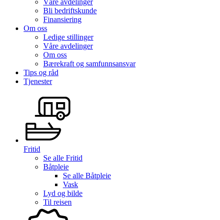
Våre avdelinger
Bli bedriftskunde
Finansiering
Om oss
Ledige stillinger
Våre avdelinger
Om oss
Bærekraft og samfunnsansvar
Tips og råd
Tjenester
Fritid
Se alle
Fritid
Båtpleie
Se alle
Båtpleie
Vask
Lyd og bilde
Til reisen