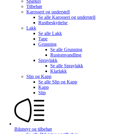
Sparkel
Tilbehør
Karosseri og understell
Se alle
Karosseri og understell
Rustbeskyttelse
Lakk
Se alle
Lakk
Tape
Grunning
Se alle
Grunning
Rustomvandling
Spraylakk
Se alle
Spraylakk
Klarlakk
Slip og Kapp
Se alle
Slip og Kapp
Kapp
Slip
Bilutstyr og tilbehør