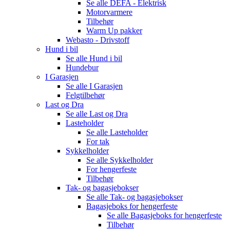
Se alle
DEFA - Elektrisk
Motorvarmere
Tilbehør
Warm Up pakker
Webasto - Drivstoff
Hund i bil
Se alle
Hund i bil
Hundebur
I Garasjen
Se alle
I Garasjen
Felgtilbehør
Last og Dra
Se alle
Last og Dra
Lasteholder
Se alle
Lasteholder
For tak
Sykkelholder
Se alle
Sykkelholder
For hengerfeste
Tilbehør
Tak- og bagasjebokser
Se alle
Tak- og bagasjebokser
Bagasjeboks for hengerfeste
Se alle
Bagasjeboks for hengerfeste
Tilbehør