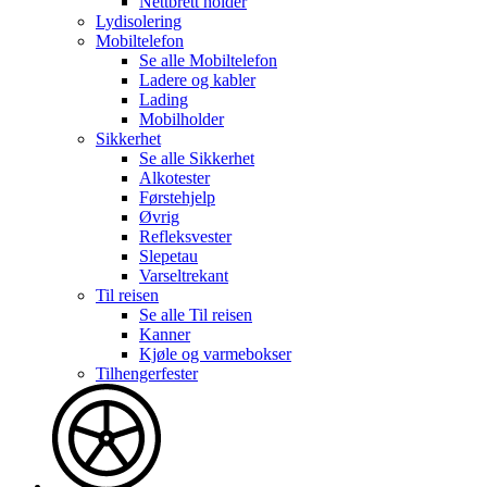
Nettbrett holder
Lydisolering
Mobiltelefon
Se alle
Mobiltelefon
Ladere og kabler
Lading
Mobilholder
Sikkerhet
Se alle
Sikkerhet
Alkotester
Førstehjelp
Øvrig
Refleksvester
Slepetau
Varseltrekant
Til reisen
Se alle
Til reisen
Kanner
Kjøle og varmebokser
Tilhengerfester