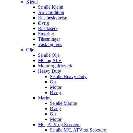
Kjemi
Se alle
Kjemi
Air Condition
Rustbeskyttelse
Øvrig
Rustløsere
Smøring
Tilsetninger
Vask og rens
Olje
Se alle
Olje
MC og ATV
Motor og drivverk
Heavy Duty
Se alle
Heavy Duty
Gir
Motor
Øvrig
Marine
Se alle
Marine
Øvrig
Gir
Motor
MC, ATV og Scootere
Se alle
MC, ATV og Scootere