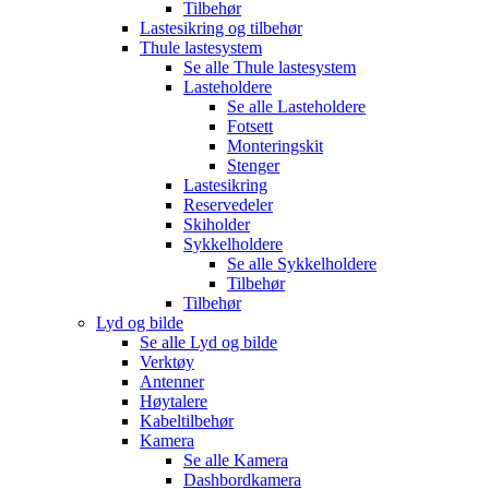
Tilbehør
Lastesikring og tilbehør
Thule lastesystem
Se alle
Thule lastesystem
Lasteholdere
Se alle
Lasteholdere
Fotsett
Monteringskit
Stenger
Lastesikring
Reservedeler
Skiholder
Sykkelholdere
Se alle
Sykkelholdere
Tilbehør
Tilbehør
Lyd og bilde
Se alle
Lyd og bilde
Verktøy
Antenner
Høytalere
Kabeltilbehør
Kamera
Se alle
Kamera
Dashbordkamera