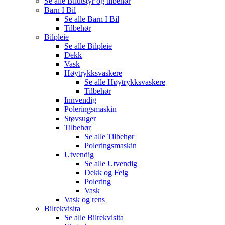
Se alle
Bilutstyr og tilbehør
Barn I Bil
Se alle
Barn I Bil
Tilbehør
Bilpleie
Se alle
Bilpleie
Dekk
Vask
Høytrykksvaskere
Se alle
Høytrykksvaskere
Tilbehør
Innvendig
Poleringsmaskin
Støvsuger
Tilbehør
Se alle
Tilbehør
Poleringsmaskin
Utvendig
Se alle
Utvendig
Dekk og Felg
Polering
Vask
Vask og rens
Bilrekvisita
Se alle
Bilrekvisita