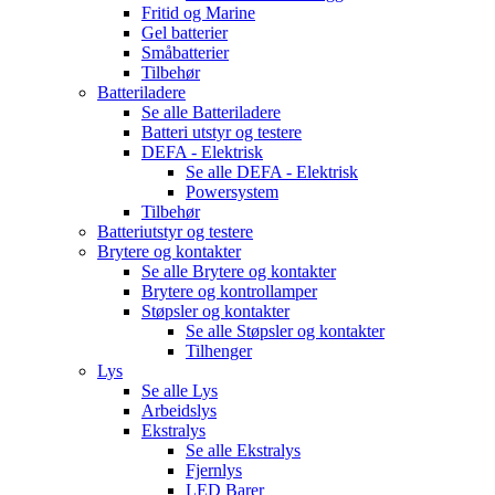
Fritid og Marine
Gel batterier
Småbatterier
Tilbehør
Batteriladere
Se alle
Batteriladere
Batteri utstyr og testere
DEFA - Elektrisk
Se alle
DEFA - Elektrisk
Powersystem
Tilbehør
Batteriutstyr og testere
Brytere og kontakter
Se alle
Brytere og kontakter
Brytere og kontrollamper
Støpsler og kontakter
Se alle
Støpsler og kontakter
Tilhenger
Lys
Se alle
Lys
Arbeidslys
Ekstralys
Se alle
Ekstralys
Fjernlys
LED Barer