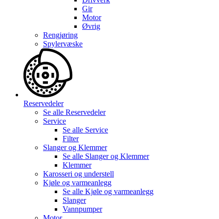
Gir
Motor
Øvrig
Rengjøring
Spylervæske
Reservedeler
Se alle
Reservedeler
Service
Se alle
Service
Filter
Slanger og Klemmer
Se alle
Slanger og Klemmer
Klemmer
Karosseri og understell
Kjøle og varmeanlegg
Se alle
Kjøle og varmeanlegg
Slanger
Vannpumper
Motor