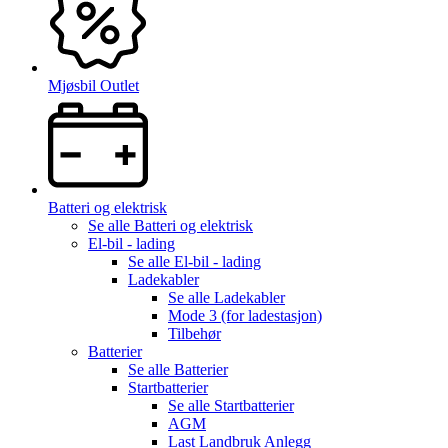
Mjøsbil Outlet
Batteri og elektrisk
Se alle
Batteri og elektrisk
El-bil - lading
Se alle
El-bil - lading
Ladekabler
Se alle
Ladekabler
Mode 3 (for ladestasjon)
Tilbehør
Batterier
Se alle
Batterier
Startbatterier
Se alle
Startbatterier
AGM
Last Landbruk Anlegg