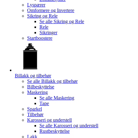
Lyspærer
Omformere og Invertere
Sikring og Rele
Se alle
Sikring og Rele
Rele
Sikringer
Startboostere
Billakk og tilbehør
Se alle
Billakk og tilbehør
Bilbeskyttelse
Maskering
Se alle
Maskering
Tape
Sparkel
Tilbehør
Karosseri og understell
Se alle
Karosseri og understell
Rustbeskyttelse
Lakk