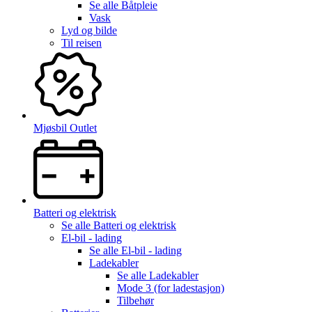
Se alle
Båtpleie
Vask
Lyd og bilde
Til reisen
Mjøsbil Outlet
Batteri og elektrisk
Se alle
Batteri og elektrisk
El-bil - lading
Se alle
El-bil - lading
Ladekabler
Se alle
Ladekabler
Mode 3 (for ladestasjon)
Tilbehør