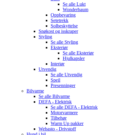
Se alle
Lukt
Wonderbaum
Oppbevaring
Setetrekk
Solbeskyttelse
Snøkost og isskraper
Styling
Se alle
Styling
Eksteriør
Se alle
Eksteriør
Hjulkapsler
Interiør
Utvendig
Se alle
Utvendig
Speil
Presenninger
Bilvarme
Se alle
Bilvarme
DEFA - Elektrisk
Se alle
DEFA - Elektrisk
Motorvarmere
Tilbehør
Warm Up pakker
Webasto - Drivstoff
Hund i bil