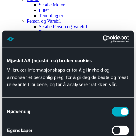
Se alle
Motor
Filter
Tennplugger
Person og Varebil
Se alle
Person og Varebil
Brems
Elektrisk
Bremser
Motor og drivverk
Universal
Se alle
Universal
Mjøsbil AS (mjosbil.no) bruker cookies
Bremsedeler
Vi bruker informasjonskapsler for å gi innhold og
Se alle
Bremsedeler
Bremsenippler
annonser et personlig preg, for å gi deg de beste og mest
Drivline og motor
relevante tilbudene, og for å analysere trafikken vår.
Se alle
Drivline og motor
Bensinpumpe
Eksosanlegg
Se alle
Eksosanlegg
Samtykkevalg
Reparasjonsmateriell
Nødvendig
Eksteriør
Se alle
Eksteriør
Horn og Tuter
Egenskaper
Speil
Interiør