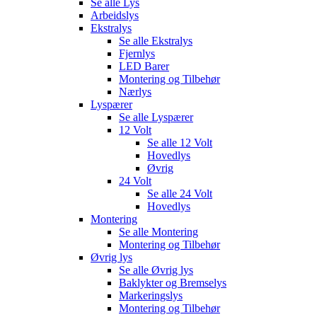
Se alle
Lys
Arbeidslys
Ekstralys
Se alle
Ekstralys
Fjernlys
LED Barer
Montering og Tilbehør
Nærlys
Lyspærer
Se alle
Lyspærer
12 Volt
Se alle
12 Volt
Hovedlys
Øvrig
24 Volt
Se alle
24 Volt
Hovedlys
Montering
Se alle
Montering
Montering og Tilbehør
Øvrig lys
Se alle
Øvrig lys
Baklykter og Bremselys
Markeringslys
Montering og Tilbehør