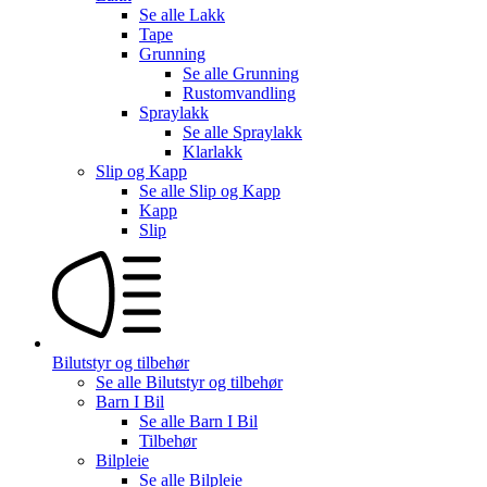
Se alle
Lakk
Tape
Grunning
Se alle
Grunning
Rustomvandling
Spraylakk
Se alle
Spraylakk
Klarlakk
Slip og Kapp
Se alle
Slip og Kapp
Kapp
Slip
Bilutstyr og tilbehør
Se alle
Bilutstyr og tilbehør
Barn I Bil
Se alle
Barn I Bil
Tilbehør
Bilpleie
Se alle
Bilpleie