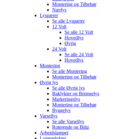
Montering og Tilbehør
Nærlys
Lyspærer
Se alle
Lyspærer
12 Volt
Se alle
12 Volt
Hovedlys
Øvrig
24 Volt
Se alle
24 Volt
Hovedlys
Montering
Se alle
Montering
Montering og Tilbehør
Øvrig lys
Se alle
Øvrig lys
Baklykter og Bremselys
Markeringslys
Montering og Tilbehør
Ryggelys
Varsellys
Se alle
Varsellys
Roterende og Blitz
Arbeidslamper
Lommelykter