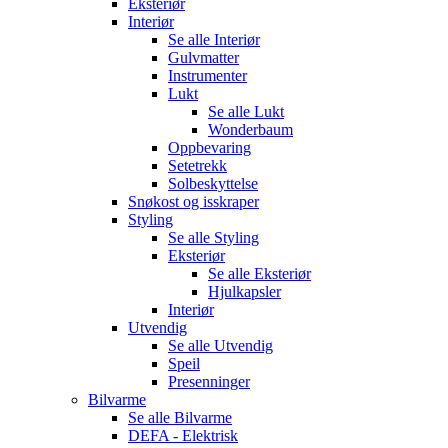
Eksteriør
Interiør
Se alle
Interiør
Gulvmatter
Instrumenter
Lukt
Se alle
Lukt
Wonderbaum
Oppbevaring
Setetrekk
Solbeskyttelse
Snøkost og isskraper
Styling
Se alle
Styling
Eksteriør
Se alle
Eksteriør
Hjulkapsler
Interiør
Utvendig
Se alle
Utvendig
Speil
Presenninger
Bilvarme
Se alle
Bilvarme
DEFA - Elektrisk