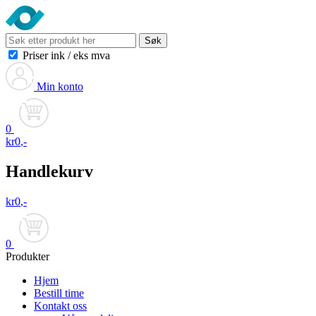
Søk
Priser ink
/
eks mva
Min konto
0
kr
0
,-
Handlekurv
kr
0
,-
0
Produkter
Hjem
Bestill time
Kontakt oss