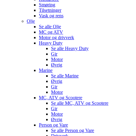
Smøring
Tilsetninger
Vask og rens
Olje
Se alle
Olje
MC og ATV
Motor og drivverk
Heavy Duty
Se alle
Heavy Duty
Gir
Motor
Øvrig
Marine
Se alle
Marine
Øvrig
Gir
Motor
MC, ATV og Scootere
Se alle
MC, ATV og Scootere
Gir
Motor
Øvrig
Person og Vare
Se alle
Person og Vare
Drivverk