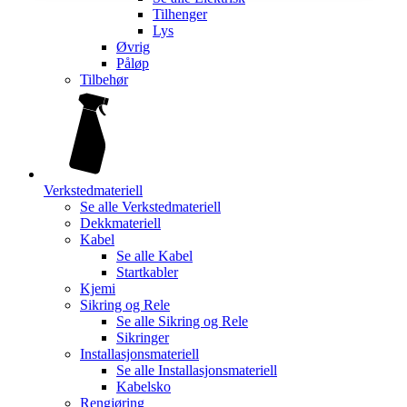
Tilhenger
Lys
Øvrig
Påløp
Tilbehør
Verkstedmateriell
Se alle
Verkstedmateriell
Dekkmateriell
Kabel
Se alle
Kabel
Startkabler
Kjemi
Sikring og Rele
Se alle
Sikring og Rele
Sikringer
Installasjonsmateriell
Se alle
Installasjonsmateriell
Kabelsko
Rengjøring