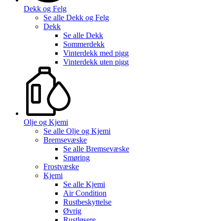
Dekk og Felg
Se alle
Dekk og Felg
Dekk
Se alle
Dekk
Sommerdekk
Vinterdekk med pigg
Vinterdekk uten pigg
Olje og Kjemi
Se alle
Olje og Kjemi
Bremsevæske
Se alle
Bremsevæske
Smøring
Frostvæske
Kjemi
Se alle
Kjemi
Air Condition
Rustbeskyttelse
Øvrig
Rustløsere