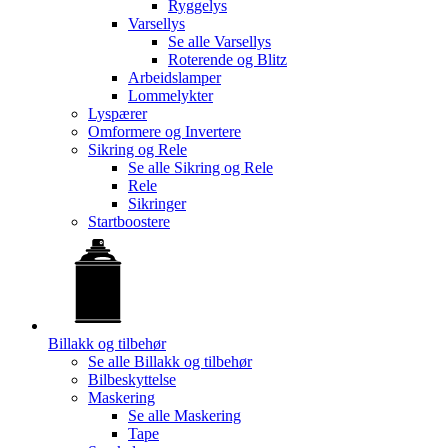
Ryggelys
Varsellys
Se alle
Varsellys
Roterende og Blitz
Arbeidslamper
Lommelykter
Lyspærer
Omformere og Invertere
Sikring og Rele
Se alle
Sikring og Rele
Rele
Sikringer
Startboostere
Billakk og tilbehør
Se alle
Billakk og tilbehør
Bilbeskyttelse
Maskering
Se alle
Maskering
Tape