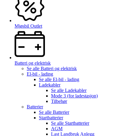
Mjøsbil Outlet
Batteri og elektrisk
Se alle
Batteri og elektrisk
El-bil - lading
Se alle
El-bil - lading
Ladekabler
Se alle
Ladekabler
Mode 3 (for ladestasjon)
Tilbehør
Batterier
Se alle
Batterier
Startbatterier
Se alle
Startbatterier
AGM
Last Landbruk Anlegg