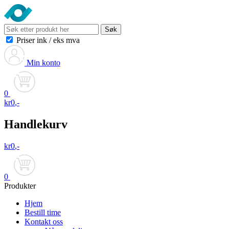
Søk
Priser ink
/
eks mva
Min konto
0
kr
0
,-
Handlekurv
kr
0
,-
0
Produkter
Hjem
Bestill time
Kontakt oss