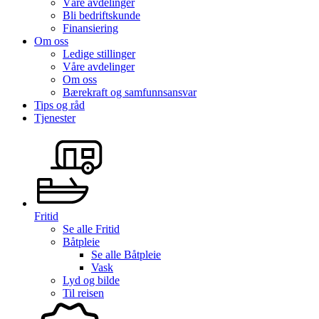
Våre avdelinger
Bli bedriftskunde
Finansiering
Om oss
Ledige stillinger
Våre avdelinger
Om oss
Bærekraft og samfunnsansvar
Tips og råd
Tjenester
Fritid
Se alle
Fritid
Båtpleie
Se alle
Båtpleie
Vask
Lyd og bilde
Til reisen