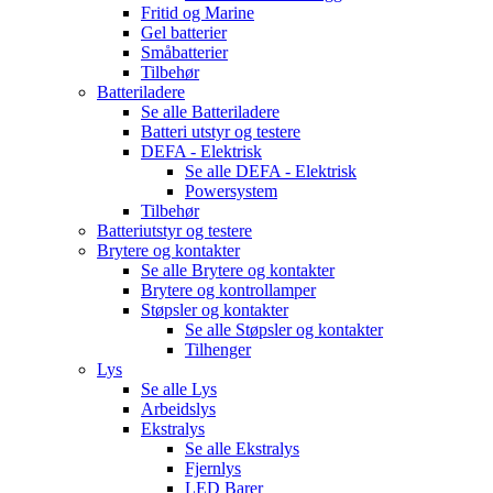
Fritid og Marine
Gel batterier
Småbatterier
Tilbehør
Batteriladere
Se alle
Batteriladere
Batteri utstyr og testere
DEFA - Elektrisk
Se alle
DEFA - Elektrisk
Powersystem
Tilbehør
Batteriutstyr og testere
Brytere og kontakter
Se alle
Brytere og kontakter
Brytere og kontrollamper
Støpsler og kontakter
Se alle
Støpsler og kontakter
Tilhenger
Lys
Se alle
Lys
Arbeidslys
Ekstralys
Se alle
Ekstralys
Fjernlys
LED Barer