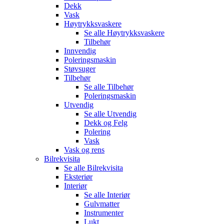
Dekk
Vask
Høytrykksvaskere
Se alle
Høytrykksvaskere
Tilbehør
Innvendig
Poleringsmaskin
Støvsuger
Tilbehør
Se alle
Tilbehør
Poleringsmaskin
Utvendig
Se alle
Utvendig
Dekk og Felg
Polering
Vask
Vask og rens
Bilrekvisita
Se alle
Bilrekvisita
Eksteriør
Interiør
Se alle
Interiør
Gulvmatter
Instrumenter
Lukt