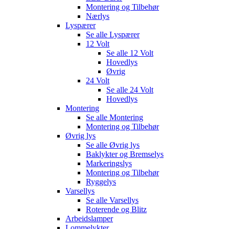
Montering og Tilbehør
Nærlys
Lyspærer
Se alle
Lyspærer
12 Volt
Se alle
12 Volt
Hovedlys
Øvrig
24 Volt
Se alle
24 Volt
Hovedlys
Montering
Se alle
Montering
Montering og Tilbehør
Øvrig lys
Se alle
Øvrig lys
Baklykter og Bremselys
Markeringslys
Montering og Tilbehør
Ryggelys
Varsellys
Se alle
Varsellys
Roterende og Blitz
Arbeidslamper
Lommelykter