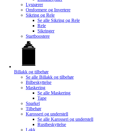
Lyspærer
Omformere og Invertere
Sikring og Rele
Se alle
Sikring og Rele
Rele
Sikringer
Startboostere
Billakk og tilbehør
Se alle
Billakk og tilbehør
Bilbeskyttelse
Maskering
Se alle
Maskering
Tape
Sparkel
Tilbehør
Karosseri og understell
Se alle
Karosseri og understell
Rustbeskyttelse
Lakk