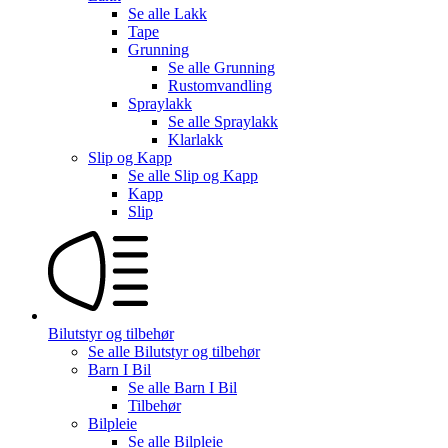
Se alle
Lakk
Tape
Grunning
Se alle
Grunning
Rustomvandling
Spraylakk
Se alle
Spraylakk
Klarlakk
Slip og Kapp
Se alle
Slip og Kapp
Kapp
Slip
Bilutstyr og tilbehør
Se alle
Bilutstyr og tilbehør
Barn I Bil
Se alle
Barn I Bil
Tilbehør
Bilpleie
Se alle
Bilpleie