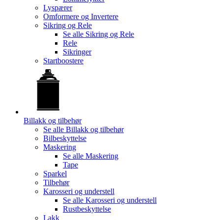
Lyspærer
Omformere og Invertere
Sikring og Rele
Se alle
Sikring og Rele
Rele
Sikringer
Startboostere
Billakk og tilbehør
Se alle
Billakk og tilbehør
Bilbeskyttelse
Maskering
Se alle
Maskering
Tape
Sparkel
Tilbehør
Karosseri og understell
Se alle
Karosseri og understell
Rustbeskyttelse
Lakk