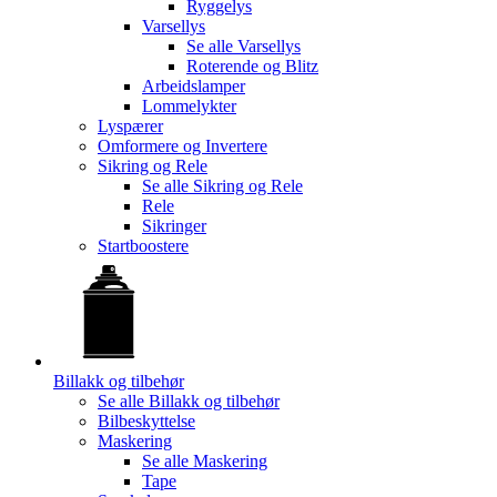
Ryggelys
Varsellys
Se alle
Varsellys
Roterende og Blitz
Arbeidslamper
Lommelykter
Lyspærer
Omformere og Invertere
Sikring og Rele
Se alle
Sikring og Rele
Rele
Sikringer
Startboostere
Billakk og tilbehør
Se alle
Billakk og tilbehør
Bilbeskyttelse
Maskering
Se alle
Maskering
Tape