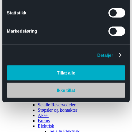
Se alle
Interiør
Sikkerhetsbelte
Statistikk
Tanklokk
Vindusviskere
Markedsføring
Detaljer
Tilhengere
Se alle
Tilhengere
Biltransport
Tillat alle
Maskinhenger
Yrkeshenger
Båthengere
Skaphengere
Ikke tillat
Varehengere
Reservedeler
Se alle
Reservedeler
Støpsler og kontakter
Aksel
Brems
Elektrisk
Se alle
Elektrisk