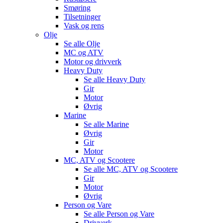
Smøring
Tilsetninger
Vask og rens
Olje
Se alle
Olje
MC og ATV
Motor og drivverk
Heavy Duty
Se alle
Heavy Duty
Gir
Motor
Øvrig
Marine
Se alle
Marine
Øvrig
Gir
Motor
MC, ATV og Scootere
Se alle
MC, ATV og Scootere
Gir
Motor
Øvrig
Person og Vare
Se alle
Person og Vare
Drivverk