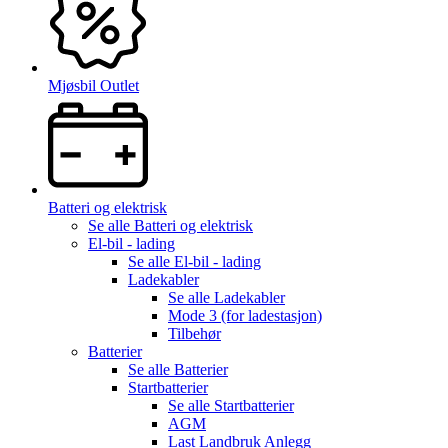
Mjøsbil Outlet
Batteri og elektrisk
Se alle
Batteri og elektrisk
El-bil - lading
Se alle
El-bil - lading
Ladekabler
Se alle
Ladekabler
Mode 3 (for ladestasjon)
Tilbehør
Batterier
Se alle
Batterier
Startbatterier
Se alle
Startbatterier
AGM
Last Landbruk Anlegg