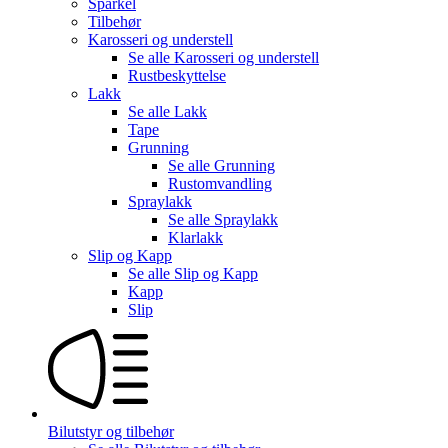
Sparkel
Tilbehør
Karosseri og understell
Se alle
Karosseri og understell
Rustbeskyttelse
Lakk
Se alle
Lakk
Tape
Grunning
Se alle
Grunning
Rustomvandling
Spraylakk
Se alle
Spraylakk
Klarlakk
Slip og Kapp
Se alle
Slip og Kapp
Kapp
Slip
Bilutstyr og tilbehør