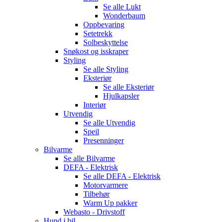
Se alle
Lukt
Wonderbaum
Oppbevaring
Setetrekk
Solbeskyttelse
Snøkost og isskraper
Styling
Se alle
Styling
Eksteriør
Se alle
Eksteriør
Hjulkapsler
Interiør
Utvendig
Se alle
Utvendig
Speil
Presenninger
Bilvarme
Se alle
Bilvarme
DEFA - Elektrisk
Se alle
DEFA - Elektrisk
Motorvarmere
Tilbehør
Warm Up pakker
Webasto - Drivstoff
Hund i bil