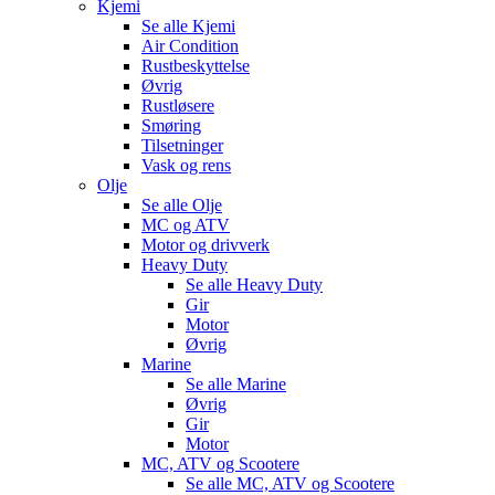
Kjemi
Se alle
Kjemi
Air Condition
Rustbeskyttelse
Øvrig
Rustløsere
Smøring
Tilsetninger
Vask og rens
Olje
Se alle
Olje
MC og ATV
Motor og drivverk
Heavy Duty
Se alle
Heavy Duty
Gir
Motor
Øvrig
Marine
Se alle
Marine
Øvrig
Gir
Motor
MC, ATV og Scootere
Se alle
MC, ATV og Scootere