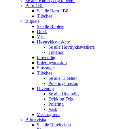
Se alle
Bilutstyr og tilbehør
Barn I Bil
Se alle
Barn I Bil
Tilbehør
Bilpleie
Se alle
Bilpleie
Dekk
Vask
Høytrykksvaskere
Se alle
Høytrykksvaskere
Tilbehør
Innvendig
Poleringsmaskin
Støvsuger
Tilbehør
Se alle
Tilbehør
Poleringsmaskin
Utvendig
Se alle
Utvendig
Dekk og Felg
Polering
Vask
Vask og rens
Bilrekvisita
Se alle
Bilrekvisita