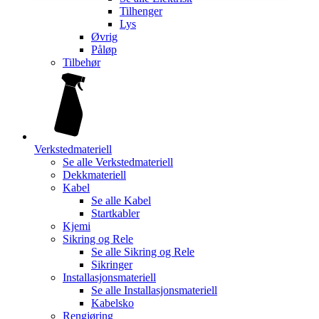
Tilhenger
Lys
Øvrig
Påløp
Tilbehør
Verkstedmateriell
Se alle
Verkstedmateriell
Dekkmateriell
Kabel
Se alle
Kabel
Startkabler
Kjemi
Sikring og Rele
Se alle
Sikring og Rele
Sikringer
Installasjonsmateriell
Se alle
Installasjonsmateriell
Kabelsko
Rengjøring