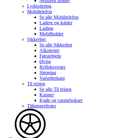
Nettbrett holder
Lydisolering
Mobiltelefon
Se alle
Mobiltelefon
Ladere og kabler
Lading
Mobilholder
Sikkerhet
Se alle
Sikkerhet
Alkotester
Førstehjelp
Øvrig
Refleksvester
Slepetau
Varseltrekant
Til reisen
Se alle
Til reisen
Kanner
Kjøle og varmebokser
Tilhengerfester