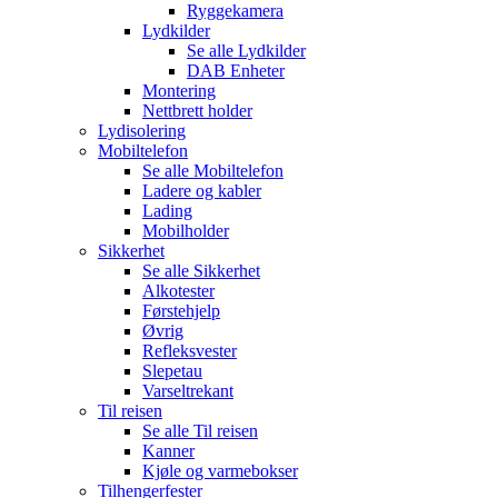
Ryggekamera
Lydkilder
Se alle
Lydkilder
DAB Enheter
Montering
Nettbrett holder
Lydisolering
Mobiltelefon
Se alle
Mobiltelefon
Ladere og kabler
Lading
Mobilholder
Sikkerhet
Se alle
Sikkerhet
Alkotester
Førstehjelp
Øvrig
Refleksvester
Slepetau
Varseltrekant
Til reisen
Se alle
Til reisen
Kanner
Kjøle og varmebokser
Tilhengerfester