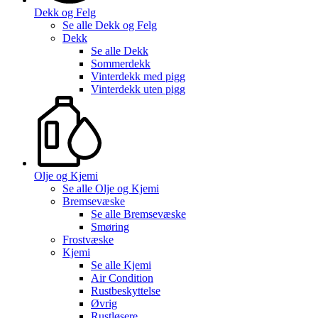
Dekk og Felg
Se alle
Dekk og Felg
Dekk
Se alle
Dekk
Sommerdekk
Vinterdekk med pigg
Vinterdekk uten pigg
Olje og Kjemi
Se alle
Olje og Kjemi
Bremsevæske
Se alle
Bremsevæske
Smøring
Frostvæske
Kjemi
Se alle
Kjemi
Air Condition
Rustbeskyttelse
Øvrig
Rustløsere