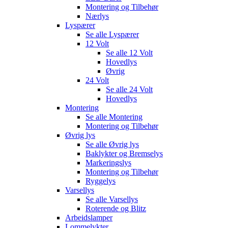
Montering og Tilbehør
Nærlys
Lyspærer
Se alle
Lyspærer
12 Volt
Se alle
12 Volt
Hovedlys
Øvrig
24 Volt
Se alle
24 Volt
Hovedlys
Montering
Se alle
Montering
Montering og Tilbehør
Øvrig lys
Se alle
Øvrig lys
Baklykter og Bremselys
Markeringslys
Montering og Tilbehør
Ryggelys
Varsellys
Se alle
Varsellys
Roterende og Blitz
Arbeidslamper
Lommelykter