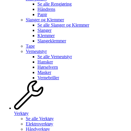
Se alle
Rengjøring
Håndrens
Papir
Slanger og Klemmer
Se alle
Slanger og Klemmer
Slanger
Klemmer
Slangeklemmer
Tape
Verneutstyr
Se alle
Verneutstyr
Hansker
Hørselvern
Masker
Vernebriller
Verktøy
Se alle
Verktøy
Elektroverktøy
Håndverktøy