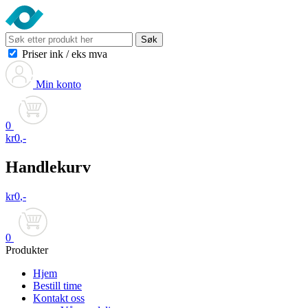
Søk
Priser ink
/
eks mva
Min konto
0
kr
0
,-
Handlekurv
kr
0
,-
0
Produkter
Hjem
Bestill time
Kontakt oss