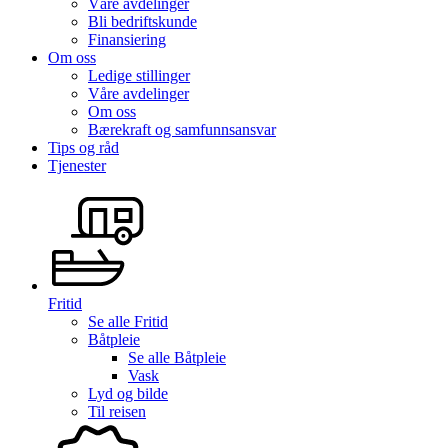
Våre avdelinger
Bli bedriftskunde
Finansiering
Om oss
Ledige stillinger
Våre avdelinger
Om oss
Bærekraft og samfunnsansvar
Tips og råd
Tjenester
Fritid
Se alle
Fritid
Båtpleie
Se alle
Båtpleie
Vask
Lyd og bilde
Til reisen