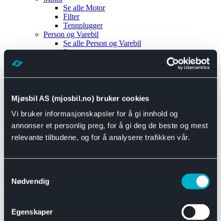
Se alle
Motor
Filter
Tennplugger
Person og Varebil
Se alle
Person og Varebil
Brems
Elektrisk
Bremser
Motor og drivverk
Universal
Se alle
Universal
Mjøsbil AS (mjosbil.no) bruker cookies
Bremsedeler
Vi bruker informasjonskapsler for å gi innhold og
Se alle
Bremsedeler
Bremsenippler
annonser et personlig preg, for å gi deg de beste og mest
Drivline og motor
relevante tilbudene, og for å analysere trafikken vår.
Se alle
Drivline og motor
Bensinpumpe
Eksosanlegg
Se alle
Eksosanlegg
Samtykkevalg
Reparasjonsmateriell
Nødvendig
Eksteriør
Se alle
Eksteriør
Horn og Tuter
Egenskaper
Speil
Interiør