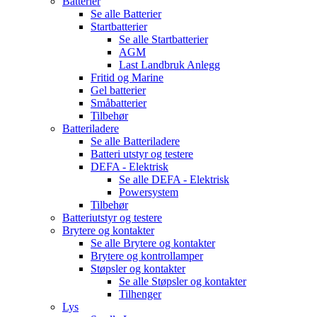
Batterier
Se alle
Batterier
Startbatterier
Se alle
Startbatterier
AGM
Last Landbruk Anlegg
Fritid og Marine
Gel batterier
Småbatterier
Tilbehør
Batteriladere
Se alle
Batteriladere
Batteri utstyr og testere
DEFA - Elektrisk
Se alle
DEFA - Elektrisk
Powersystem
Tilbehør
Batteriutstyr og testere
Brytere og kontakter
Se alle
Brytere og kontakter
Brytere og kontrollamper
Støpsler og kontakter
Se alle
Støpsler og kontakter
Tilhenger
Lys