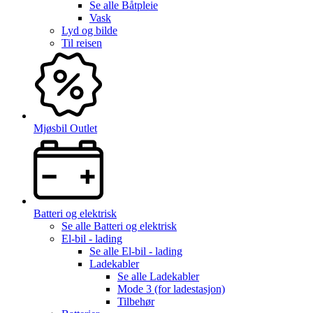
Se alle
Båtpleie
Vask
Lyd og bilde
Til reisen
Mjøsbil Outlet
Batteri og elektrisk
Se alle
Batteri og elektrisk
El-bil - lading
Se alle
El-bil - lading
Ladekabler
Se alle
Ladekabler
Mode 3 (for ladestasjon)
Tilbehør