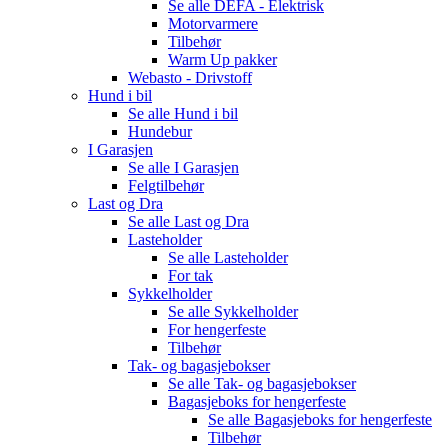
Se alle
DEFA - Elektrisk
Motorvarmere
Tilbehør
Warm Up pakker
Webasto - Drivstoff
Hund i bil
Se alle
Hund i bil
Hundebur
I Garasjen
Se alle
I Garasjen
Felgtilbehør
Last og Dra
Se alle
Last og Dra
Lasteholder
Se alle
Lasteholder
For tak
Sykkelholder
Se alle
Sykkelholder
For hengerfeste
Tilbehør
Tak- og bagasjebokser
Se alle
Tak- og bagasjebokser
Bagasjeboks for hengerfeste
Se alle
Bagasjeboks for hengerfeste
Tilbehør