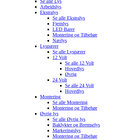
Se alle
Lys
Arbeidslys
Ekstralys
Se alle
Ekstralys
Fjernlys
LED Barer
Montering og Tilbehør
Nærlys
Lyspærer
Se alle
Lyspærer
12 Volt
Se alle
12 Volt
Hovedlys
Øvrig
24 Volt
Se alle
24 Volt
Hovedlys
Montering
Se alle
Montering
Montering og Tilbehør
Øvrig lys
Se alle
Øvrig lys
Baklykter og Bremselys
Markeringslys
Montering og Tilbehør