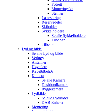
Fotsett
Monteringskit
Stenger
Lastesikring
Reservedeler
Skiholder
Sykkelholdere
Se alle
Sykkelholdere
Tilbehør
Tilbehør
Lyd og bilde
Se alle
Lyd og bilde
Verktøy
Antenner
Høytalere
Kabeltilbehør
Kamera
Se alle
Kamera
Dashbordkamera
Ryggekamera
Lydkilder
Se alle
Lydkilder
DAB Enheter
Montering