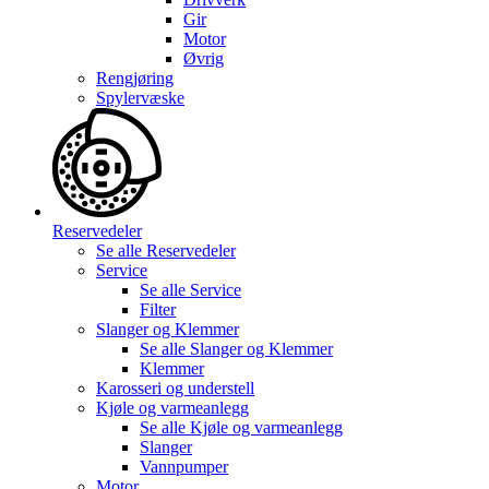
Gir
Motor
Øvrig
Rengjøring
Spylervæske
Reservedeler
Se alle
Reservedeler
Service
Se alle
Service
Filter
Slanger og Klemmer
Se alle
Slanger og Klemmer
Klemmer
Karosseri og understell
Kjøle og varmeanlegg
Se alle
Kjøle og varmeanlegg
Slanger
Vannpumper
Motor