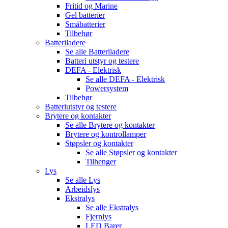
Fritid og Marine
Gel batterier
Småbatterier
Tilbehør
Batteriladere
Se alle
Batteriladere
Batteri utstyr og testere
DEFA - Elektrisk
Se alle
DEFA - Elektrisk
Powersystem
Tilbehør
Batteriutstyr og testere
Brytere og kontakter
Se alle
Brytere og kontakter
Brytere og kontrollamper
Støpsler og kontakter
Se alle
Støpsler og kontakter
Tilhenger
Lys
Se alle
Lys
Arbeidslys
Ekstralys
Se alle
Ekstralys
Fjernlys
LED Barer