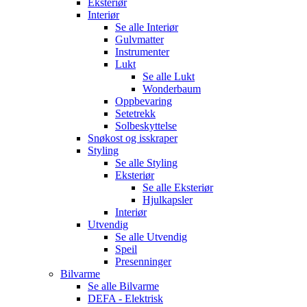
Eksteriør
Interiør
Se alle
Interiør
Gulvmatter
Instrumenter
Lukt
Se alle
Lukt
Wonderbaum
Oppbevaring
Setetrekk
Solbeskyttelse
Snøkost og isskraper
Styling
Se alle
Styling
Eksteriør
Se alle
Eksteriør
Hjulkapsler
Interiør
Utvendig
Se alle
Utvendig
Speil
Presenninger
Bilvarme
Se alle
Bilvarme
DEFA - Elektrisk