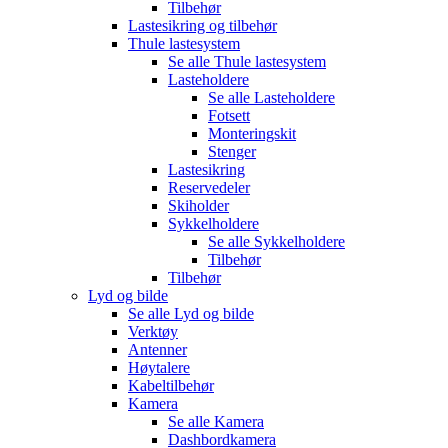
Tilbehør
Lastesikring og tilbehør
Thule lastesystem
Se alle
Thule lastesystem
Lasteholdere
Se alle
Lasteholdere
Fotsett
Monteringskit
Stenger
Lastesikring
Reservedeler
Skiholder
Sykkelholdere
Se alle
Sykkelholdere
Tilbehør
Tilbehør
Lyd og bilde
Se alle
Lyd og bilde
Verktøy
Antenner
Høytalere
Kabeltilbehør
Kamera
Se alle
Kamera
Dashbordkamera