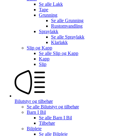
Se alle
Lakk
Tape
Grunning
Se alle
Grunning
Rustomvandling
Spraylakk
Se alle
Spraylakk
Klarlakk
Slip og Kapp
Se alle
Slip og Kapp
Kapp
Slip
Bilutstyr og tilbehør
Se alle
Bilutstyr og tilbehør
Barn I Bil
Se alle
Barn I Bil
Tilbehør
Bilpleie
Se alle
Bilpleie