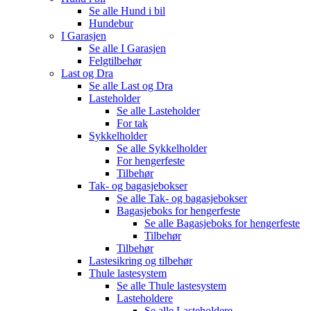
Se alle
Hund i bil
Hundebur
I Garasjen
Se alle
I Garasjen
Felgtilbehør
Last og Dra
Se alle
Last og Dra
Lasteholder
Se alle
Lasteholder
For tak
Sykkelholder
Se alle
Sykkelholder
For hengerfeste
Tilbehør
Tak- og bagasjebokser
Se alle
Tak- og bagasjebokser
Bagasjeboks for hengerfeste
Se alle
Bagasjeboks for hengerfeste
Tilbehør
Tilbehør
Lastesikring og tilbehør
Thule lastesystem
Se alle
Thule lastesystem
Lasteholdere
Se alle
Lasteholdere