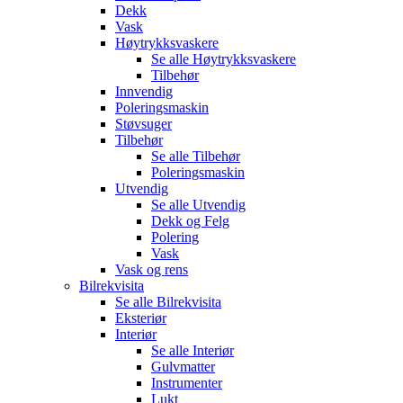
Dekk
Vask
Høytrykksvaskere
Se alle
Høytrykksvaskere
Tilbehør
Innvendig
Poleringsmaskin
Støvsuger
Tilbehør
Se alle
Tilbehør
Poleringsmaskin
Utvendig
Se alle
Utvendig
Dekk og Felg
Polering
Vask
Vask og rens
Bilrekvisita
Se alle
Bilrekvisita
Eksteriør
Interiør
Se alle
Interiør
Gulvmatter
Instrumenter
Lukt