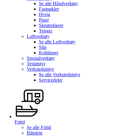
Se alle
Håndverktøy
Fastnøkler
Øvrig
Piper
Skrutrekkere
Tenger
Luftverktøy
Se alle
Luftverktøy
Slip
Koblinger
Spesialverktøy
Testutstyr
Verkstedutstyr
Se alle
Verkstedutstyr
Servicedeler
Fritid
Se alle
Fritid
Båtpleie