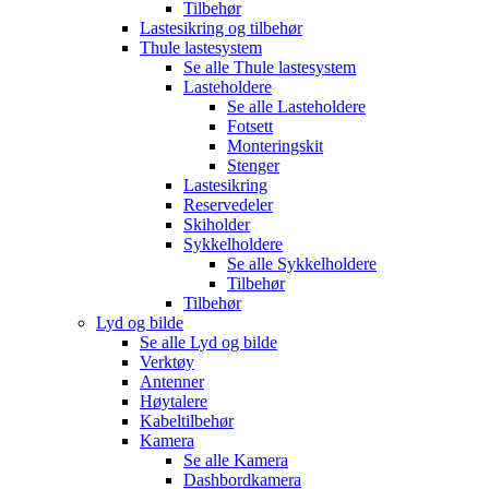
Tilbehør
Lastesikring og tilbehør
Thule lastesystem
Se alle
Thule lastesystem
Lasteholdere
Se alle
Lasteholdere
Fotsett
Monteringskit
Stenger
Lastesikring
Reservedeler
Skiholder
Sykkelholdere
Se alle
Sykkelholdere
Tilbehør
Tilbehør
Lyd og bilde
Se alle
Lyd og bilde
Verktøy
Antenner
Høytalere
Kabeltilbehør
Kamera
Se alle
Kamera
Dashbordkamera