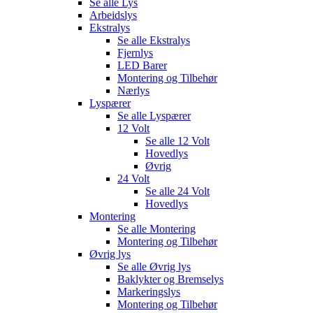
Se alle
Lys
Arbeidslys
Ekstralys
Se alle
Ekstralys
Fjernlys
LED Barer
Montering og Tilbehør
Nærlys
Lyspærer
Se alle
Lyspærer
12 Volt
Se alle
12 Volt
Hovedlys
Øvrig
24 Volt
Se alle
24 Volt
Hovedlys
Montering
Se alle
Montering
Montering og Tilbehør
Øvrig lys
Se alle
Øvrig lys
Baklykter og Bremselys
Markeringslys
Montering og Tilbehør