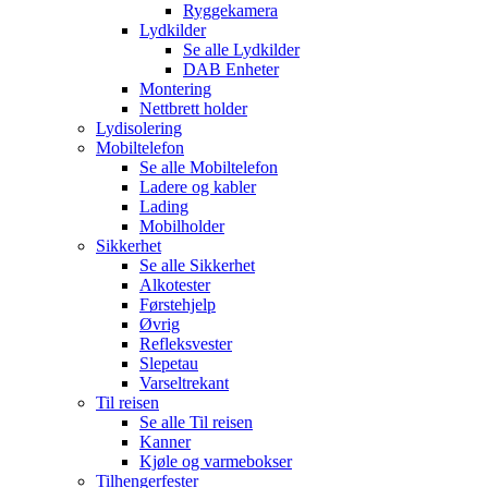
Ryggekamera
Lydkilder
Se alle
Lydkilder
DAB Enheter
Montering
Nettbrett holder
Lydisolering
Mobiltelefon
Se alle
Mobiltelefon
Ladere og kabler
Lading
Mobilholder
Sikkerhet
Se alle
Sikkerhet
Alkotester
Førstehjelp
Øvrig
Refleksvester
Slepetau
Varseltrekant
Til reisen
Se alle
Til reisen
Kanner
Kjøle og varmebokser
Tilhengerfester