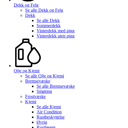
Dekk og Felg
Se alle
Dekk og Felg
Dekk
Se alle
Dekk
Sommerdekk
Vinterdekk med pigg
Vinterdekk uten pigg
Olje og Kjemi
Se alle
Olje og Kjemi
Bremsevæske
Se alle
Bremsevæske
Smøring
Frostvæske
Kjemi
Se alle
Kjemi
Air Condition
Rustbeskyttelse
Øvrig
Rustløsere