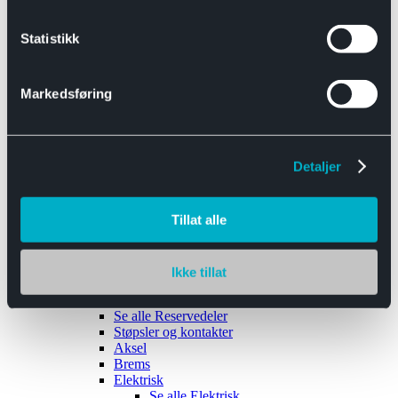
Se alle
Interiør
Sikkerhetsbelte
Statistikk
Tanklokk
Vindusviskere
Markedsføring
Detaljer
Tilhengere
Se alle
Tilhengere
Biltransport
Tillat alle
Maskinhenger
Yrkeshenger
Båthengere
Skaphengere
Ikke tillat
Varehengere
Reservedeler
Se alle
Reservedeler
Støpsler og kontakter
Aksel
Brems
Elektrisk
Se alle
Elektrisk