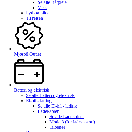
Se alle
Båtpleie
Vask
Lyd og bilde
Til reisen
Mjøsbil Outlet
Batteri og elektrisk
Se alle
Batteri og elektrisk
El-bil - lading
Se alle
El-bil - lading
Ladekabler
Se alle
Ladekabler
Mode 3 (for ladestasjon)
Tilbehør