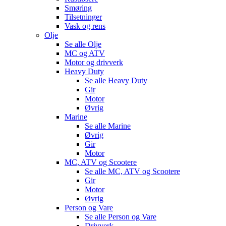
Smøring
Tilsetninger
Vask og rens
Olje
Se alle
Olje
MC og ATV
Motor og drivverk
Heavy Duty
Se alle
Heavy Duty
Gir
Motor
Øvrig
Marine
Se alle
Marine
Øvrig
Gir
Motor
MC, ATV og Scootere
Se alle
MC, ATV og Scootere
Gir
Motor
Øvrig
Person og Vare
Se alle
Person og Vare
Drivverk