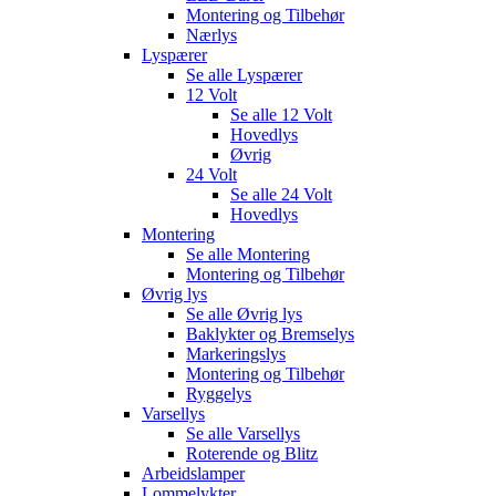
Montering og Tilbehør
Nærlys
Lyspærer
Se alle
Lyspærer
12 Volt
Se alle
12 Volt
Hovedlys
Øvrig
24 Volt
Se alle
24 Volt
Hovedlys
Montering
Se alle
Montering
Montering og Tilbehør
Øvrig lys
Se alle
Øvrig lys
Baklykter og Bremselys
Markeringslys
Montering og Tilbehør
Ryggelys
Varsellys
Se alle
Varsellys
Roterende og Blitz
Arbeidslamper
Lommelykter