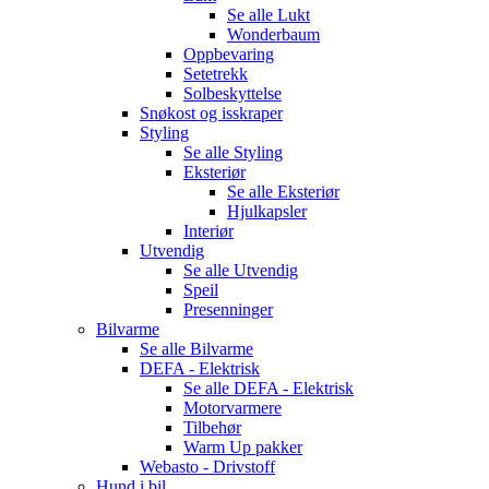
Se alle
Lukt
Wonderbaum
Oppbevaring
Setetrekk
Solbeskyttelse
Snøkost og isskraper
Styling
Se alle
Styling
Eksteriør
Se alle
Eksteriør
Hjulkapsler
Interiør
Utvendig
Se alle
Utvendig
Speil
Presenninger
Bilvarme
Se alle
Bilvarme
DEFA - Elektrisk
Se alle
DEFA - Elektrisk
Motorvarmere
Tilbehør
Warm Up pakker
Webasto - Drivstoff
Hund i bil