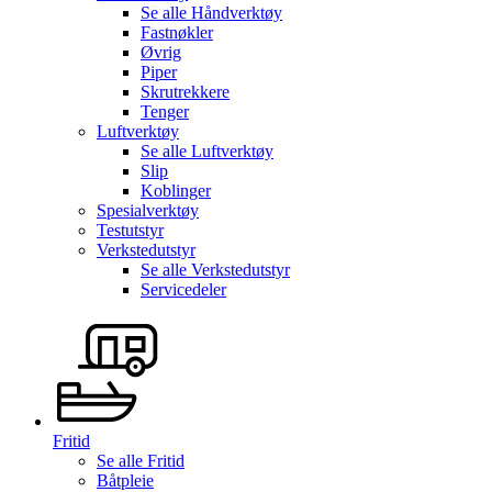
Se alle
Håndverktøy
Fastnøkler
Øvrig
Piper
Skrutrekkere
Tenger
Luftverktøy
Se alle
Luftverktøy
Slip
Koblinger
Spesialverktøy
Testutstyr
Verkstedutstyr
Se alle
Verkstedutstyr
Servicedeler
Fritid
Se alle
Fritid
Båtpleie