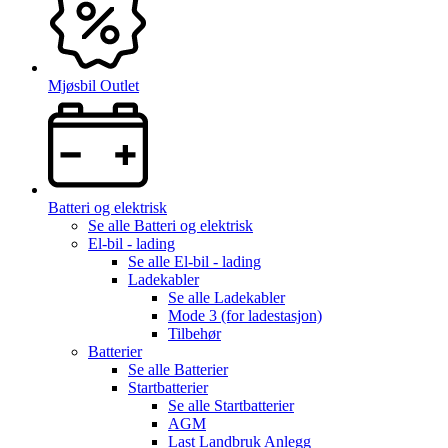
Mjøsbil Outlet
Batteri og elektrisk
Se alle
Batteri og elektrisk
El-bil - lading
Se alle
El-bil - lading
Ladekabler
Se alle
Ladekabler
Mode 3 (for ladestasjon)
Tilbehør
Batterier
Se alle
Batterier
Startbatterier
Se alle
Startbatterier
AGM
Last Landbruk Anlegg