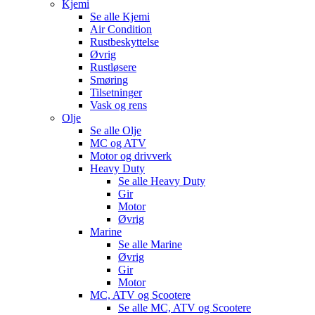
Kjemi
Se alle
Kjemi
Air Condition
Rustbeskyttelse
Øvrig
Rustløsere
Smøring
Tilsetninger
Vask og rens
Olje
Se alle
Olje
MC og ATV
Motor og drivverk
Heavy Duty
Se alle
Heavy Duty
Gir
Motor
Øvrig
Marine
Se alle
Marine
Øvrig
Gir
Motor
MC, ATV og Scootere
Se alle
MC, ATV og Scootere