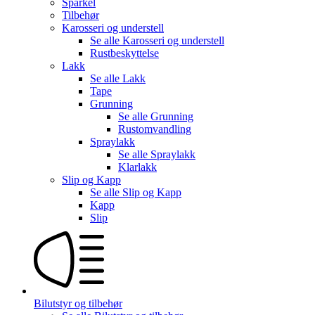
Sparkel
Tilbehør
Karosseri og understell
Se alle
Karosseri og understell
Rustbeskyttelse
Lakk
Se alle
Lakk
Tape
Grunning
Se alle
Grunning
Rustomvandling
Spraylakk
Se alle
Spraylakk
Klarlakk
Slip og Kapp
Se alle
Slip og Kapp
Kapp
Slip
Bilutstyr og tilbehør