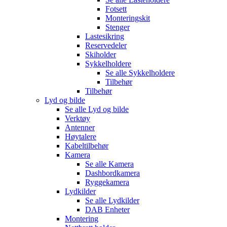
Fotsett
Monteringskit
Stenger
Lastesikring
Reservedeler
Skiholder
Sykkelholdere
Se alle
Sykkelholdere
Tilbehør
Tilbehør
Lyd og bilde
Se alle
Lyd og bilde
Verktøy
Antenner
Høytalere
Kabeltilbehør
Kamera
Se alle
Kamera
Dashbordkamera
Ryggekamera
Lydkilder
Se alle
Lydkilder
DAB Enheter
Montering