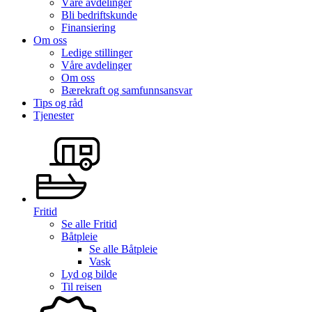
Våre avdelinger
Bli bedriftskunde
Finansiering
Om oss
Ledige stillinger
Våre avdelinger
Om oss
Bærekraft og samfunnsansvar
Tips og råd
Tjenester
Fritid
Se alle
Fritid
Båtpleie
Se alle
Båtpleie
Vask
Lyd og bilde
Til reisen