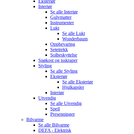
Eksteriør
Interiør
Se alle
Interiør
Gulvmatter
Instrumenter
Lukt
Se alle
Lukt
Wonderbaum
Oppbevaring
Setetrekk
Solbeskyttelse
Snøkost og isskraper
Styling
Se alle
Styling
Eksteriør
Se alle
Eksteriør
Hjulkapsler
Interiør
Utvendig
Se alle
Utvendig
Speil
Presenninger
Bilvarme
Se alle
Bilvarme
DEFA - Elektrisk