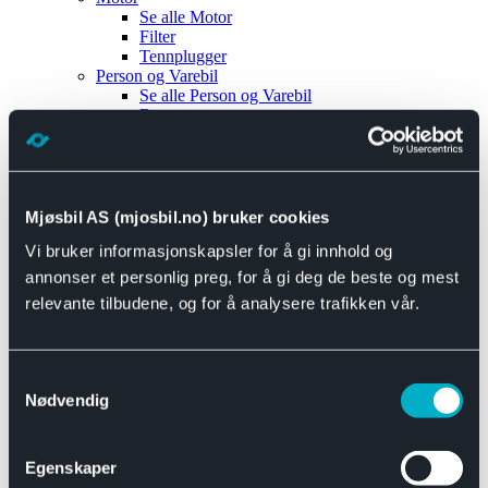
Se alle
Motor
Filter
Tennplugger
Person og Varebil
Se alle
Person og Varebil
Brems
Elektrisk
Bremser
Motor og drivverk
Universal
Se alle
Universal
Mjøsbil AS (mjosbil.no) bruker cookies
Bremsedeler
Vi bruker informasjonskapsler for å gi innhold og
Se alle
Bremsedeler
Bremsenippler
annonser et personlig preg, for å gi deg de beste og mest
Drivline og motor
relevante tilbudene, og for å analysere trafikken vår.
Se alle
Drivline og motor
Bensinpumpe
Eksosanlegg
Se alle
Eksosanlegg
Samtykkevalg
Reparasjonsmateriell
Nødvendig
Eksteriør
Se alle
Eksteriør
Horn og Tuter
Egenskaper
Speil
Interiør