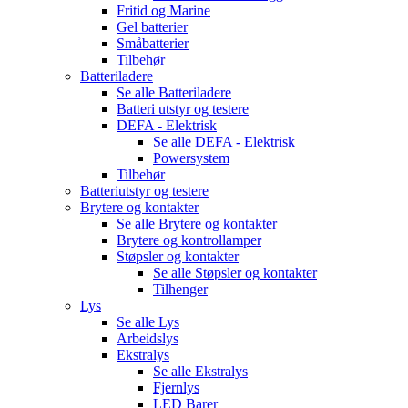
Fritid og Marine
Gel batterier
Småbatterier
Tilbehør
Batteriladere
Se alle
Batteriladere
Batteri utstyr og testere
DEFA - Elektrisk
Se alle
DEFA - Elektrisk
Powersystem
Tilbehør
Batteriutstyr og testere
Brytere og kontakter
Se alle
Brytere og kontakter
Brytere og kontrollamper
Støpsler og kontakter
Se alle
Støpsler og kontakter
Tilhenger
Lys
Se alle
Lys
Arbeidslys
Ekstralys
Se alle
Ekstralys
Fjernlys
LED Barer