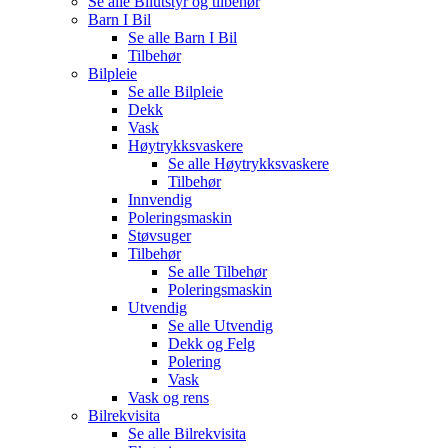
Se alle
Bilutstyr og tilbehør
Barn I Bil
Se alle
Barn I Bil
Tilbehør
Bilpleie
Se alle
Bilpleie
Dekk
Vask
Høytrykksvaskere
Se alle
Høytrykksvaskere
Tilbehør
Innvendig
Poleringsmaskin
Støvsuger
Tilbehør
Se alle
Tilbehør
Poleringsmaskin
Utvendig
Se alle
Utvendig
Dekk og Felg
Polering
Vask
Vask og rens
Bilrekvisita
Se alle
Bilrekvisita