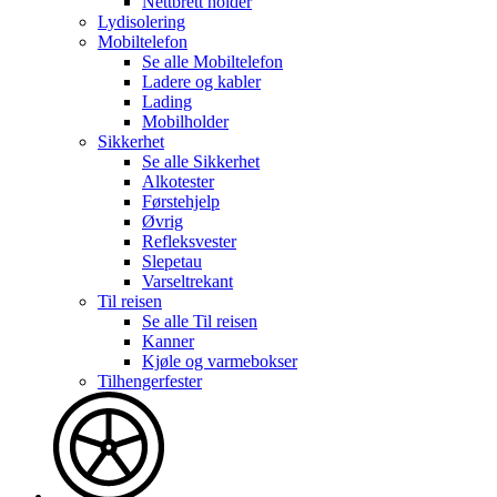
Nettbrett holder
Lydisolering
Mobiltelefon
Se alle
Mobiltelefon
Ladere og kabler
Lading
Mobilholder
Sikkerhet
Se alle
Sikkerhet
Alkotester
Førstehjelp
Øvrig
Refleksvester
Slepetau
Varseltrekant
Til reisen
Se alle
Til reisen
Kanner
Kjøle og varmebokser
Tilhengerfester