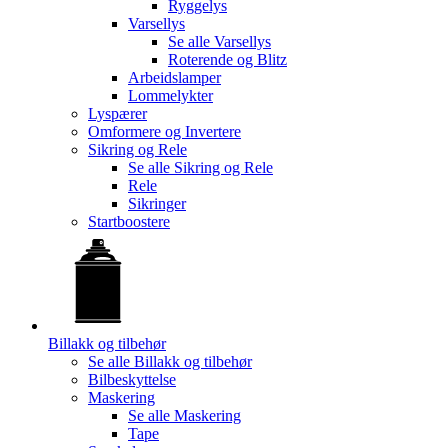
Ryggelys
Varsellys
Se alle
Varsellys
Roterende og Blitz
Arbeidslamper
Lommelykter
Lyspærer
Omformere og Invertere
Sikring og Rele
Se alle
Sikring og Rele
Rele
Sikringer
Startboostere
Billakk og tilbehør
Se alle
Billakk og tilbehør
Bilbeskyttelse
Maskering
Se alle
Maskering
Tape