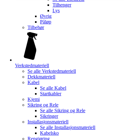
Tilhenger
Lys
Øvrig
Påløp
Tilbehør
Verkstedmateriell
Se alle
Verkstedmateriell
Dekkmateriell
Kabel
Se alle
Kabel
Startkabler
Kjemi
Sikring og Rele
Se alle
Sikring og Rele
Sikringer
Installasjonsmateriell
Se alle
Installasjonsmateriell
Kabelsko
Rengjøring