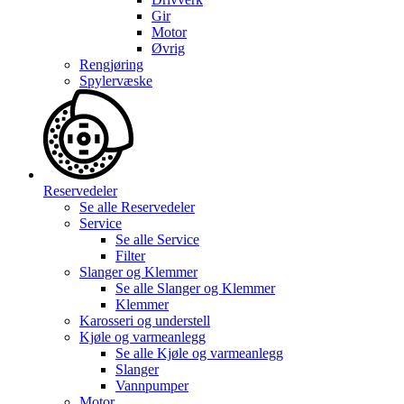
Gir
Motor
Øvrig
Rengjøring
Spylervæske
Reservedeler
Se alle
Reservedeler
Service
Se alle
Service
Filter
Slanger og Klemmer
Se alle
Slanger og Klemmer
Klemmer
Karosseri og understell
Kjøle og varmeanlegg
Se alle
Kjøle og varmeanlegg
Slanger
Vannpumper
Motor