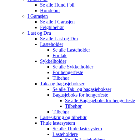
Se alle
Hund i bil
Hundebur
I Garasjen
Se alle
I Garasjen
Felgtilbehør
Last og Dra
Se alle
Last og Dra
Lasteholder
Se alle
Lasteholder
For tak
Sykkelholder
Se alle
Sykkelholder
For hengerfeste
Tilbehør
Tak- og bagasjebokser
Se alle
Tak- og bagasjebokser
Bagasjeboks for hengerfeste
Se alle
Bagasjeboks for hengerfeste
Tilbehør
Tilbehør
Lastesikring og tilbehør
Thule lastesystem
Se alle
Thule lastesystem
Lasteholdere
Se alle
Lasteholdere