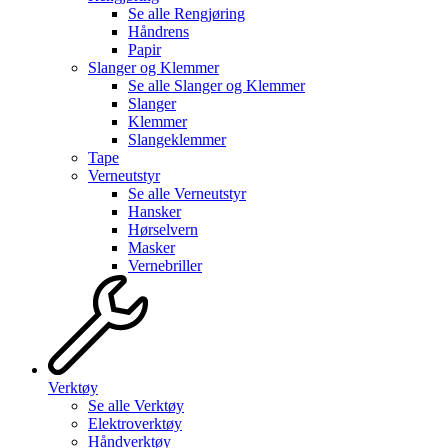
Se alle
Rengjøring
Håndrens
Papir
Slanger og Klemmer
Se alle
Slanger og Klemmer
Slanger
Klemmer
Slangeklemmer
Tape
Verneutstyr
Se alle
Verneutstyr
Hansker
Hørselvern
Masker
Vernebriller
Verktøy
Se alle
Verktøy
Elektroverktøy
Håndverktøy