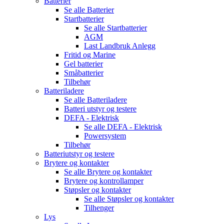
Batterier
Se alle
Batterier
Startbatterier
Se alle
Startbatterier
AGM
Last Landbruk Anlegg
Fritid og Marine
Gel batterier
Småbatterier
Tilbehør
Batteriladere
Se alle
Batteriladere
Batteri utstyr og testere
DEFA - Elektrisk
Se alle
DEFA - Elektrisk
Powersystem
Tilbehør
Batteriutstyr og testere
Brytere og kontakter
Se alle
Brytere og kontakter
Brytere og kontrollamper
Støpsler og kontakter
Se alle
Støpsler og kontakter
Tilhenger
Lys