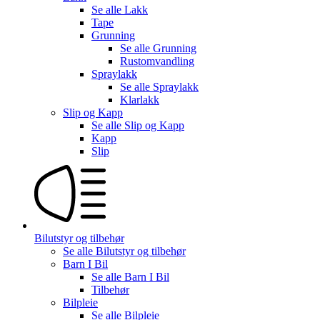
Se alle
Lakk
Tape
Grunning
Se alle
Grunning
Rustomvandling
Spraylakk
Se alle
Spraylakk
Klarlakk
Slip og Kapp
Se alle
Slip og Kapp
Kapp
Slip
Bilutstyr og tilbehør
Se alle
Bilutstyr og tilbehør
Barn I Bil
Se alle
Barn I Bil
Tilbehør
Bilpleie
Se alle
Bilpleie