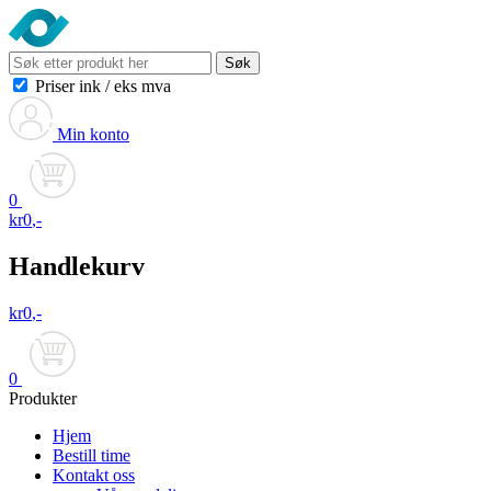
Søk
Priser ink
/
eks mva
Min konto
0
kr
0
,-
Handlekurv
kr
0
,-
0
Produkter
Hjem
Bestill time
Kontakt oss