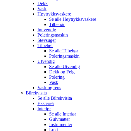
Dekk
Vask
Høytrykksvaskere
Se alle
Høytrykksvaskere
Tilbehør
Innvendig
Poleringsmaskin
Støvsuger
Tilbehør
Se alle
Tilbehør
Poleringsmaskin
Utvendig
Se alle
Utvendig
Dekk og Felg
Polering
Vask
Vask og rens
Bilrekvisita
Se alle
Bilrekvisita
Eksteriør
Interiør
Se alle
Interiør
Gulvmatter
Instrumenter
Lukt