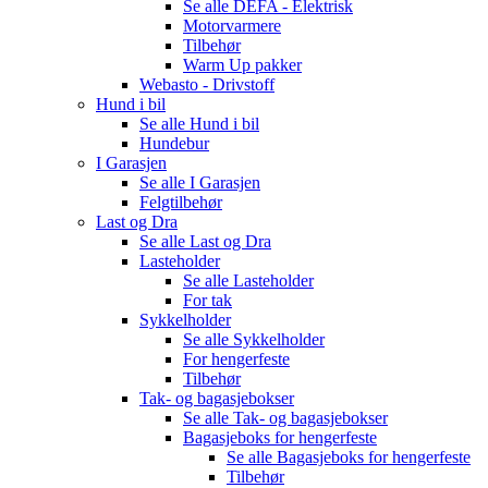
Se alle
DEFA - Elektrisk
Motorvarmere
Tilbehør
Warm Up pakker
Webasto - Drivstoff
Hund i bil
Se alle
Hund i bil
Hundebur
I Garasjen
Se alle
I Garasjen
Felgtilbehør
Last og Dra
Se alle
Last og Dra
Lasteholder
Se alle
Lasteholder
For tak
Sykkelholder
Se alle
Sykkelholder
For hengerfeste
Tilbehør
Tak- og bagasjebokser
Se alle
Tak- og bagasjebokser
Bagasjeboks for hengerfeste
Se alle
Bagasjeboks for hengerfeste
Tilbehør