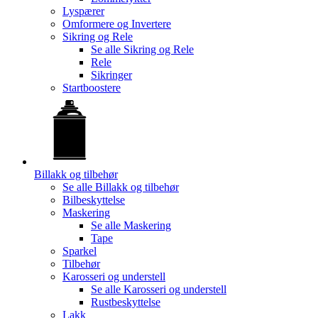
Lyspærer
Omformere og Invertere
Sikring og Rele
Se alle
Sikring og Rele
Rele
Sikringer
Startboostere
Billakk og tilbehør
Se alle
Billakk og tilbehør
Bilbeskyttelse
Maskering
Se alle
Maskering
Tape
Sparkel
Tilbehør
Karosseri og understell
Se alle
Karosseri og understell
Rustbeskyttelse
Lakk