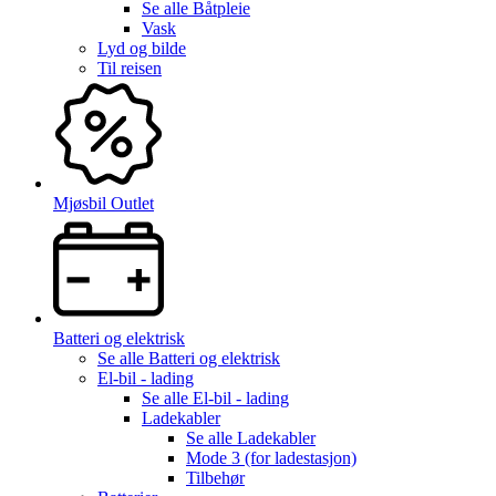
Se alle
Båtpleie
Vask
Lyd og bilde
Til reisen
Mjøsbil Outlet
Batteri og elektrisk
Se alle
Batteri og elektrisk
El-bil - lading
Se alle
El-bil - lading
Ladekabler
Se alle
Ladekabler
Mode 3 (for ladestasjon)
Tilbehør