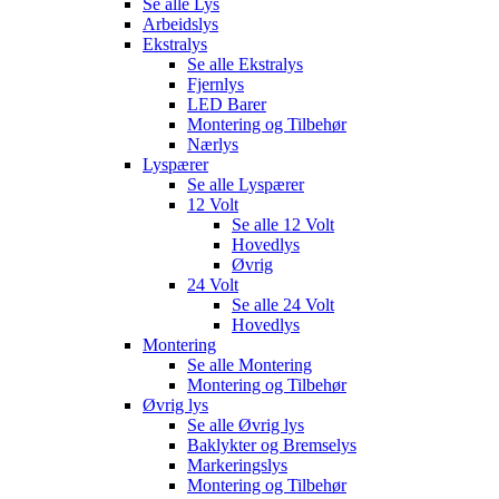
Se alle
Lys
Arbeidslys
Ekstralys
Se alle
Ekstralys
Fjernlys
LED Barer
Montering og Tilbehør
Nærlys
Lyspærer
Se alle
Lyspærer
12 Volt
Se alle
12 Volt
Hovedlys
Øvrig
24 Volt
Se alle
24 Volt
Hovedlys
Montering
Se alle
Montering
Montering og Tilbehør
Øvrig lys
Se alle
Øvrig lys
Baklykter og Bremselys
Markeringslys
Montering og Tilbehør