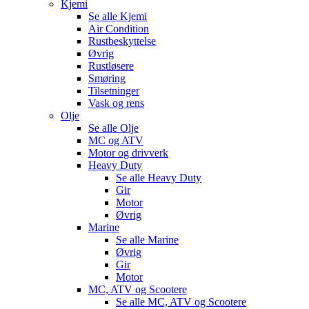
Kjemi
Se alle
Kjemi
Air Condition
Rustbeskyttelse
Øvrig
Rustløsere
Smøring
Tilsetninger
Vask og rens
Olje
Se alle
Olje
MC og ATV
Motor og drivverk
Heavy Duty
Se alle
Heavy Duty
Gir
Motor
Øvrig
Marine
Se alle
Marine
Øvrig
Gir
Motor
MC, ATV og Scootere
Se alle
MC, ATV og Scootere