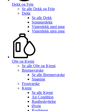
Dekk og Felg
Se alle
Dekk og Felg
Dekk
Se alle
Dekk
Sommerdekk
Vinterdekk med pigg
Vinterdekk uten pigg
Olje og Kjemi
Se alle
Olje og Kjemi
Bremsevæske
Se alle
Bremsevæske
Smøring
Frostvæske
Kjemi
Se alle
Kjemi
Air Condition
Rustbeskyttelse
Øvrig
Rustløsere