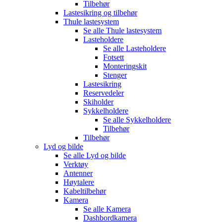
Tilbehør
Lastesikring og tilbehør
Thule lastesystem
Se alle
Thule lastesystem
Lasteholdere
Se alle
Lasteholdere
Fotsett
Monteringskit
Stenger
Lastesikring
Reservedeler
Skiholder
Sykkelholdere
Se alle
Sykkelholdere
Tilbehør
Tilbehør
Lyd og bilde
Se alle
Lyd og bilde
Verktøy
Antenner
Høytalere
Kabeltilbehør
Kamera
Se alle
Kamera
Dashbordkamera