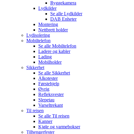
Ryggekamera
Lydkilder
Se alle
Lydkilder
DAB Enheter
Montering
Nettbrett holder
Lydisolering
Mobiltelefon
Se alle
Mobiltelefon
Ladere og kabler
Lading
Mobilholder
Sikkerhet
Se alle
Sikkerhet
Alkotester
Førstehjelp
Øvrig
Refleksvester
Slepetau
Varseltrekant
Til reisen
Se alle
Til reisen
Kanner
Kjøle og varmebokser
Tilhengerfester