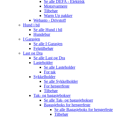
Se alle
DEFA - Elektrisk
Motorvarmere
Tilbehør
Warm Up pakker
Webasto - Drivstoff
Hund i bil
Se alle
Hund i bil
Hundebur
I Garasjen
Se alle
I Garasjen
Felgtilbehør
Last og Dra
Se alle
Last og Dra
Lasteholder
Se alle
Lasteholder
For tak
Sykkelholder
Se alle
Sykkelholder
For hengerfeste
Tilbehør
Tak- og bagasjebokser
Se alle
Tak- og bagasjebokser
Bagasjeboks for hengerfeste
Se alle
Bagasjeboks for hengerfeste
Tilbehør