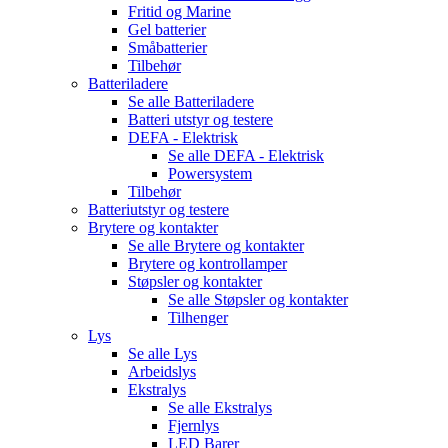
Fritid og Marine
Gel batterier
Småbatterier
Tilbehør
Batteriladere
Se alle
Batteriladere
Batteri utstyr og testere
DEFA - Elektrisk
Se alle
DEFA - Elektrisk
Powersystem
Tilbehør
Batteriutstyr og testere
Brytere og kontakter
Se alle
Brytere og kontakter
Brytere og kontrollamper
Støpsler og kontakter
Se alle
Støpsler og kontakter
Tilhenger
Lys
Se alle
Lys
Arbeidslys
Ekstralys
Se alle
Ekstralys
Fjernlys
LED Barer