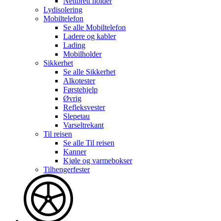
Nettbrett holder
Lydisolering
Mobiltelefon
Se alle
Mobiltelefon
Ladere og kabler
Lading
Mobilholder
Sikkerhet
Se alle
Sikkerhet
Alkotester
Førstehjelp
Øvrig
Refleksvester
Slepetau
Varseltrekant
Til reisen
Se alle
Til reisen
Kanner
Kjøle og varmebokser
Tilhengerfester