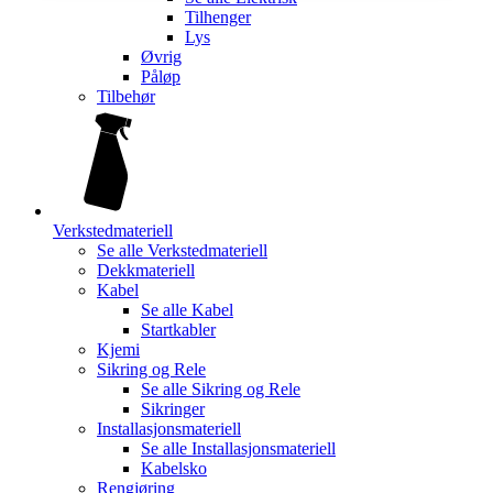
Tilhenger
Lys
Øvrig
Påløp
Tilbehør
Verkstedmateriell
Se alle
Verkstedmateriell
Dekkmateriell
Kabel
Se alle
Kabel
Startkabler
Kjemi
Sikring og Rele
Se alle
Sikring og Rele
Sikringer
Installasjonsmateriell
Se alle
Installasjonsmateriell
Kabelsko
Rengjøring