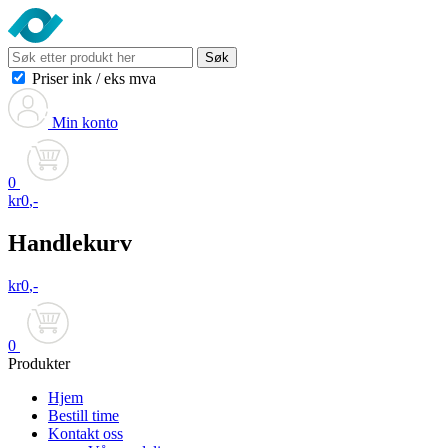
Søk
Priser ink
/
eks mva
Min konto
0
kr
0
,-
Handlekurv
kr
0
,-
0
Produkter
Hjem
Bestill time
Kontakt oss