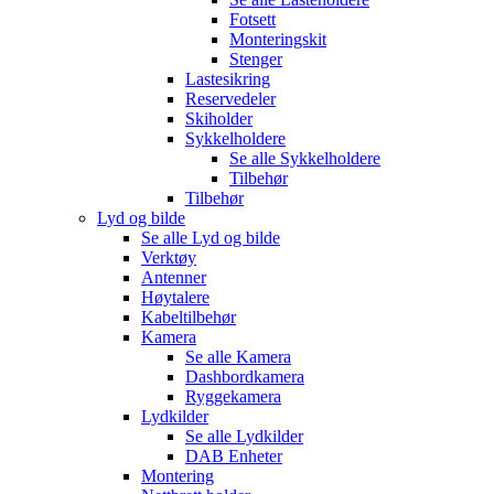
Fotsett
Monteringskit
Stenger
Lastesikring
Reservedeler
Skiholder
Sykkelholdere
Se alle
Sykkelholdere
Tilbehør
Tilbehør
Lyd og bilde
Se alle
Lyd og bilde
Verktøy
Antenner
Høytalere
Kabeltilbehør
Kamera
Se alle
Kamera
Dashbordkamera
Ryggekamera
Lydkilder
Se alle
Lydkilder
DAB Enheter
Montering