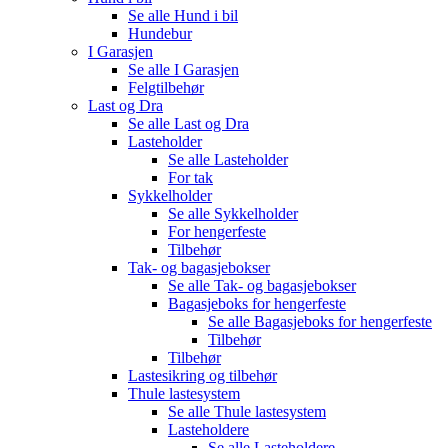
Se alle
Hund i bil
Hundebur
I Garasjen
Se alle
I Garasjen
Felgtilbehør
Last og Dra
Se alle
Last og Dra
Lasteholder
Se alle
Lasteholder
For tak
Sykkelholder
Se alle
Sykkelholder
For hengerfeste
Tilbehør
Tak- og bagasjebokser
Se alle
Tak- og bagasjebokser
Bagasjeboks for hengerfeste
Se alle
Bagasjeboks for hengerfeste
Tilbehør
Tilbehør
Lastesikring og tilbehør
Thule lastesystem
Se alle
Thule lastesystem
Lasteholdere
Se alle
Lasteholdere