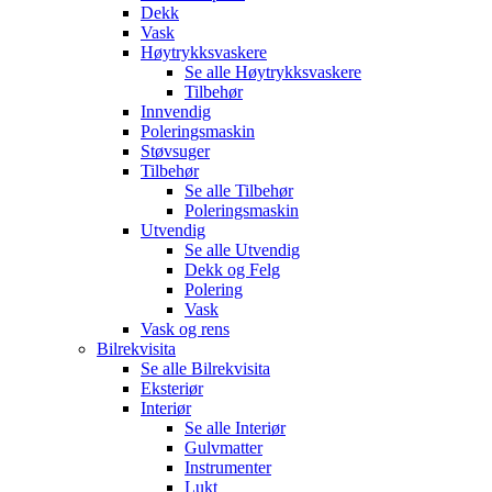
Dekk
Vask
Høytrykksvaskere
Se alle
Høytrykksvaskere
Tilbehør
Innvendig
Poleringsmaskin
Støvsuger
Tilbehør
Se alle
Tilbehør
Poleringsmaskin
Utvendig
Se alle
Utvendig
Dekk og Felg
Polering
Vask
Vask og rens
Bilrekvisita
Se alle
Bilrekvisita
Eksteriør
Interiør
Se alle
Interiør
Gulvmatter
Instrumenter
Lukt