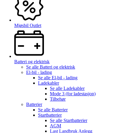
Mjøsbil Outlet
Batteri og elektrisk
Se alle
Batteri og elektrisk
El-bil - lading
Se alle
El-bil - lading
Ladekabler
Se alle
Ladekabler
Mode 3 (for ladestasjon)
Tilbehør
Batterier
Se alle
Batterier
Startbatterier
Se alle
Startbatterier
AGM
Last Landbruk Anlegg