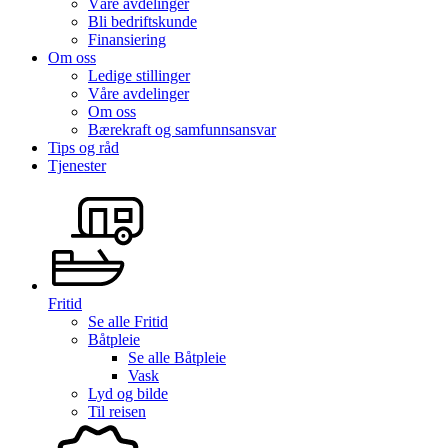
Våre avdelinger
Bli bedriftskunde
Finansiering
Om oss
Ledige stillinger
Våre avdelinger
Om oss
Bærekraft og samfunnsansvar
Tips og råd
Tjenester
Fritid
Se alle
Fritid
Båtpleie
Se alle
Båtpleie
Vask
Lyd og bilde
Til reisen