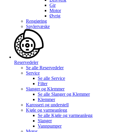
Gir
Motor
Øvrig
Rengjøring
Spylervæske
Reservedeler
Se alle
Reservedeler
Service
Se alle
Service
Filter
Slanger og Klemmer
Se alle
Slanger og Klemmer
Klemmer
Karosseri og understell
Kjøle og varmeanlegg
Se alle
Kjøle og varmeanlegg
Slanger
Vannpumper
Motor