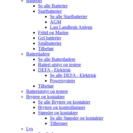
Batterier
Se alle
Batterier
Startbatterier
Se alle
Startbatterier
AGM
Last Landbruk Anlegg
Fritid og Marine
Gel batterier
Småbatterier
Tilbehør
Batteriladere
Se alle
Batteriladere
Batteri utstyr og testere
DEFA - Elektrisk
Se alle
DEFA - Elektrisk
Powersystem
Tilbehør
Batteriutstyr og testere
Brytere og kontakter
Se alle
Brytere og kontakter
Brytere og kontrollamper
Støpsler og kontakter
Se alle
Støpsler og kontakter
Tilhenger
Lys