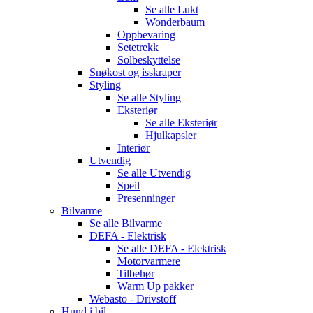
Se alle
Lukt
Wonderbaum
Oppbevaring
Setetrekk
Solbeskyttelse
Snøkost og isskraper
Styling
Se alle
Styling
Eksteriør
Se alle
Eksteriør
Hjulkapsler
Interiør
Utvendig
Se alle
Utvendig
Speil
Presenninger
Bilvarme
Se alle
Bilvarme
DEFA - Elektrisk
Se alle
DEFA - Elektrisk
Motorvarmere
Tilbehør
Warm Up pakker
Webasto - Drivstoff
Hund i bil