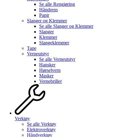
Se alle
Rengjøring
Håndrens
Papir
Slanger og Klemmer
Se alle
Slanger og Klemmer
Slanger
Klemmer
Slangeklemmer
Tape
Verneutstyr
Se alle
Verneutstyr
Hansker
Hørselvern
Masker
Vernebriller
Verktøy
Se alle
Verktøy
Elektroverktøy
Håndverktøy