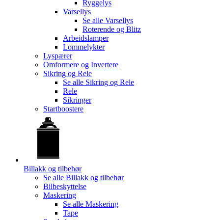
Ryggelys
Varsellys
Se alle
Varsellys
Roterende og Blitz
Arbeidslamper
Lommelykter
Lyspærer
Omformere og Invertere
Sikring og Rele
Se alle
Sikring og Rele
Rele
Sikringer
Startboostere
Billakk og tilbehør
Se alle
Billakk og tilbehør
Bilbeskyttelse
Maskering
Se alle
Maskering
Tape