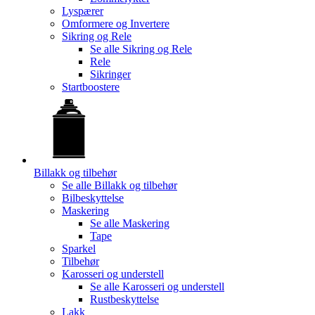
Lyspærer
Omformere og Invertere
Sikring og Rele
Se alle
Sikring og Rele
Rele
Sikringer
Startboostere
Billakk og tilbehør
Se alle
Billakk og tilbehør
Bilbeskyttelse
Maskering
Se alle
Maskering
Tape
Sparkel
Tilbehør
Karosseri og understell
Se alle
Karosseri og understell
Rustbeskyttelse
Lakk