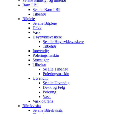
Se alle
Bilutstyr og tilbehør
Barn I Bil
Se alle
Barn I Bil
Tilbehør
Bilpleie
Se alle
Bilpleie
Dekk
Vask
Høytrykksvaskere
Se alle
Høytrykksvaskere
Tilbehør
Innvendig
Poleringsmaskin
Støvsuger
Tilbehør
Se alle
Tilbehør
Poleringsmaskin
Utvendig
Se alle
Utvendig
Dekk og Felg
Polering
Vask
Vask og rens
Bilrekvisita
Se alle
Bilrekvisita