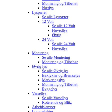
Montering og Tilbehør
Nærlys
Lyspærer
Se alle
Lyspærer
12 Volt
Se alle
12 Volt
Hovedlys
Øvrig
24 Volt
Se alle
24 Volt
Hovedlys
Montering
Se alle
Montering
Montering og Tilbehør
Øvrig lys
Se alle
Øvrig lys
Baklykter og Bremselys
Markeringslys
Montering og Tilbehør
Ryggelys
Varsellys
Se alle
Varsellys
Roterende og Blitz
Arbeidslamper
Lommelykter