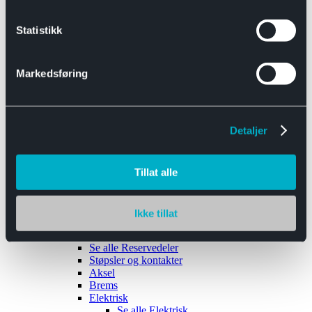
Se alle
Interiør
Sikkerhetsbelte
Statistikk
Tanklokk
Vindusviskere
Markedsføring
Detaljer
Tilhengere
Se alle
Tilhengere
Biltransport
Tillat alle
Maskinhenger
Yrkeshenger
Båthengere
Skaphengere
Ikke tillat
Varehengere
Reservedeler
Se alle
Reservedeler
Støpsler og kontakter
Aksel
Brems
Elektrisk
Se alle
Elektrisk