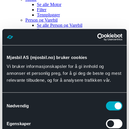
Se alle
Motor
Filter
Tennplugger
Person og Varebil
Se alle
Person og Varebil
Brems
Elektrisk
Bremser
Motor og drivverk
Universal
Se alle
Universal
Mjøsbil AS (mjosbil.no) bruker cookies
Bremsedeler
Vi bruker informasjonskapsler for å gi innhold og
Se alle
Bremsedeler
Bremsenippler
annonser et personlig preg, for å gi deg de beste og mest
Drivline og motor
relevante tilbudene, og for å analysere trafikken vår.
Se alle
Drivline og motor
Bensinpumpe
Eksosanlegg
Se alle
Eksosanlegg
Samtykkevalg
Reparasjonsmateriell
Nødvendig
Eksteriør
Se alle
Eksteriør
Horn og Tuter
Egenskaper
Speil
Interiør