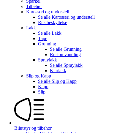
Sparkel
Tilbehør
Karosseri og understell
Se alle
Karosseri og understell
Rustbeskyttelse
Lakk
Se alle
Lakk
Tape
Grunning
Se alle
Grunning
Rustomvandling
Spraylakk
Se alle
Spraylakk
Klarlakk
Slip og Kapp
Se alle
Slip og Kapp
Kapp
Slip
Bilutstyr og tilbehør