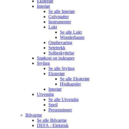
Eksteriør
Interiør
Se alle
Interiør
Gulvmatter
Instrumenter
Lukt
Se alle
Lukt
Wonderbaum
Oppbevaring
Setetrekk
Solbeskyttelse
Snøkost og isskraper
Styling
Se alle
Styling
Eksteriør
Se alle
Eksteriør
Hjulkapsler
Interiør
Utvendig
Se alle
Utvendig
Speil
Presenninger
Bilvarme
Se alle
Bilvarme
DEFA - Elektrisk