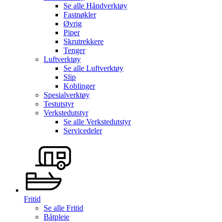
Se alle
Håndverktøy
Fastnøkler
Øvrig
Piper
Skrutrekkere
Tenger
Luftverktøy
Se alle
Luftverktøy
Slip
Koblinger
Spesialverktøy
Testutstyr
Verkstedutstyr
Se alle
Verkstedutstyr
Servicedeler
Fritid
Se alle
Fritid
Båtpleie