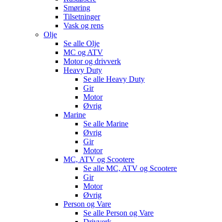
Smøring
Tilsetninger
Vask og rens
Olje
Se alle
Olje
MC og ATV
Motor og drivverk
Heavy Duty
Se alle
Heavy Duty
Gir
Motor
Øvrig
Marine
Se alle
Marine
Øvrig
Gir
Motor
MC, ATV og Scootere
Se alle
MC, ATV og Scootere
Gir
Motor
Øvrig
Person og Vare
Se alle
Person og Vare
Drivverk