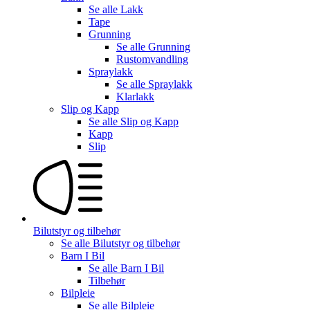
Se alle
Lakk
Tape
Grunning
Se alle
Grunning
Rustomvandling
Spraylakk
Se alle
Spraylakk
Klarlakk
Slip og Kapp
Se alle
Slip og Kapp
Kapp
Slip
Bilutstyr og tilbehør
Se alle
Bilutstyr og tilbehør
Barn I Bil
Se alle
Barn I Bil
Tilbehør
Bilpleie
Se alle
Bilpleie