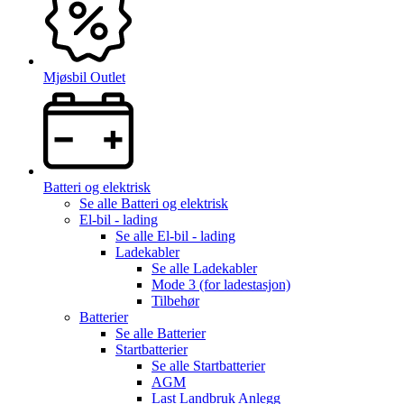
Mjøsbil Outlet
Batteri og elektrisk
Se alle
Batteri og elektrisk
El-bil - lading
Se alle
El-bil - lading
Ladekabler
Se alle
Ladekabler
Mode 3 (for ladestasjon)
Tilbehør
Batterier
Se alle
Batterier
Startbatterier
Se alle
Startbatterier
AGM
Last Landbruk Anlegg