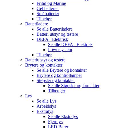
Fritid og Marine
Gel batterier
Småbatterier
Tilbehør
Batteriladere
Se alle
Batteriladere
Batteri utstyr og testere
DEFA - Elektrisk
Se alle
DEFA - Elektrisk
Powersystem
Tilbehør
Batteriutstyr og testere
Brytere og kontakter
Se alle
Brytere og kontakter
Brytere og kontrollamper
Støpsler og kontakter
Se alle
Støpsler og kontakter
Tilhenger
Lys
Se alle
Lys
Arbeidslys
Ekstralys
Se alle
Ekstralys
Fjernlys
LED Barer