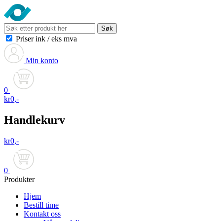
Søk
Priser ink
/
eks mva
Min konto
0
kr
0
,-
Handlekurv
kr
0
,-
0
Produkter
Hjem
Bestill time
Kontakt oss