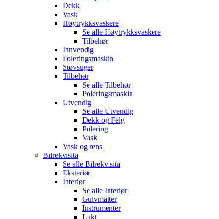
Dekk
Vask
Høytrykksvaskere
Se alle
Høytrykksvaskere
Tilbehør
Innvendig
Poleringsmaskin
Støvsuger
Tilbehør
Se alle
Tilbehør
Poleringsmaskin
Utvendig
Se alle
Utvendig
Dekk og Felg
Polering
Vask
Vask og rens
Bilrekvisita
Se alle
Bilrekvisita
Eksteriør
Interiør
Se alle
Interiør
Gulvmatter
Instrumenter
Lukt