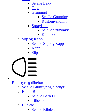
Se alle
Lakk
Tape
Grunning
Se alle
Grunning
Rustomvandling
Spraylakk
Se alle
Spraylakk
Klarlakk
Slip og Kapp
Se alle
Slip og Kapp
Kapp
Slip
Bilutstyr og tilbehør
Se alle
Bilutstyr og tilbehør
Barn I Bil
Se alle
Barn I Bil
Tilbehør
Bilpleie
Se alle
Bilpleie