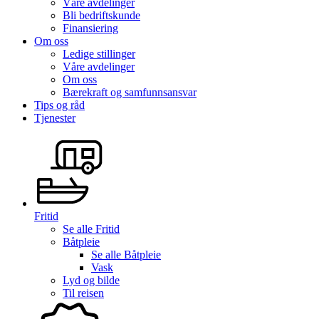
Våre avdelinger
Bli bedriftskunde
Finansiering
Om oss
Ledige stillinger
Våre avdelinger
Om oss
Bærekraft og samfunnsansvar
Tips og råd
Tjenester
Fritid
Se alle
Fritid
Båtpleie
Se alle
Båtpleie
Vask
Lyd og bilde
Til reisen