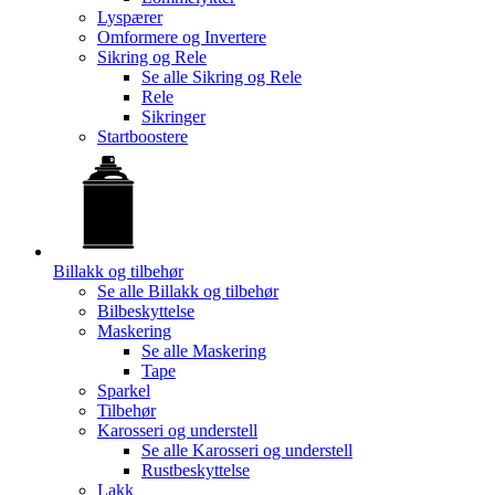
Lyspærer
Omformere og Invertere
Sikring og Rele
Se alle
Sikring og Rele
Rele
Sikringer
Startboostere
Billakk og tilbehør
Se alle
Billakk og tilbehør
Bilbeskyttelse
Maskering
Se alle
Maskering
Tape
Sparkel
Tilbehør
Karosseri og understell
Se alle
Karosseri og understell
Rustbeskyttelse
Lakk