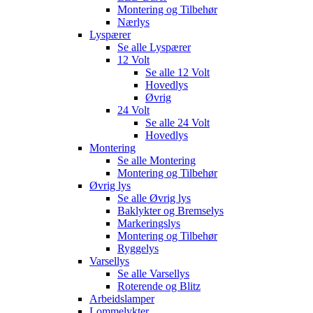
Montering og Tilbehør
Nærlys
Lyspærer
Se alle
Lyspærer
12 Volt
Se alle
12 Volt
Hovedlys
Øvrig
24 Volt
Se alle
24 Volt
Hovedlys
Montering
Se alle
Montering
Montering og Tilbehør
Øvrig lys
Se alle
Øvrig lys
Baklykter og Bremselys
Markeringslys
Montering og Tilbehør
Ryggelys
Varsellys
Se alle
Varsellys
Roterende og Blitz
Arbeidslamper
Lommelykter