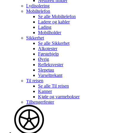
Nettbrett holder
Lydisolering
Mobiltelefon
Se alle
Mobiltelefon
Ladere og kabler
Lading
Mobilholder
Sikkerhet
Se alle
Sikkerhet
Alkotester
Førstehjelp
Øvrig
Refleksvester
Slepetau
Varseltrekant
Til reisen
Se alle
Til reisen
Kanner
Kjøle og varmebokser
Tilhengerfester