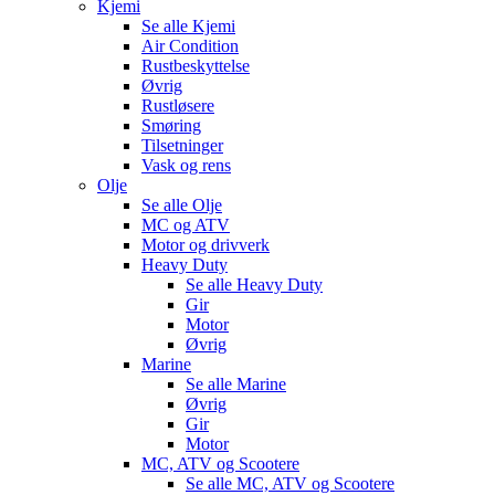
Kjemi
Se alle
Kjemi
Air Condition
Rustbeskyttelse
Øvrig
Rustløsere
Smøring
Tilsetninger
Vask og rens
Olje
Se alle
Olje
MC og ATV
Motor og drivverk
Heavy Duty
Se alle
Heavy Duty
Gir
Motor
Øvrig
Marine
Se alle
Marine
Øvrig
Gir
Motor
MC, ATV og Scootere
Se alle
MC, ATV og Scootere