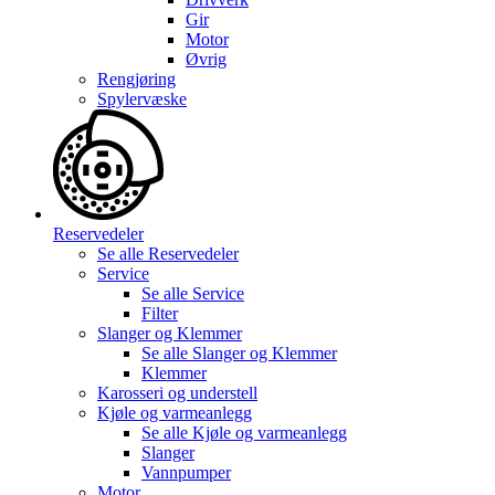
Gir
Motor
Øvrig
Rengjøring
Spylervæske
Reservedeler
Se alle
Reservedeler
Service
Se alle
Service
Filter
Slanger og Klemmer
Se alle
Slanger og Klemmer
Klemmer
Karosseri og understell
Kjøle og varmeanlegg
Se alle
Kjøle og varmeanlegg
Slanger
Vannpumper
Motor