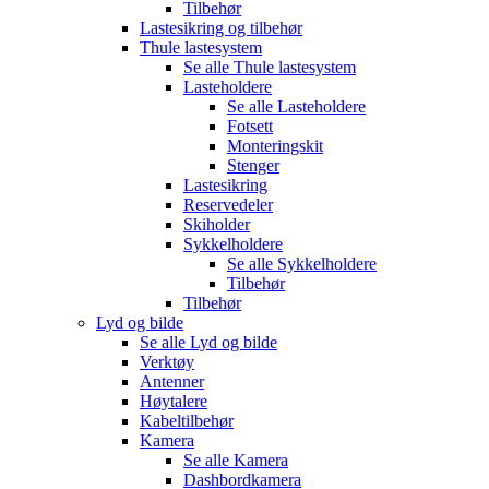
Tilbehør
Lastesikring og tilbehør
Thule lastesystem
Se alle
Thule lastesystem
Lasteholdere
Se alle
Lasteholdere
Fotsett
Monteringskit
Stenger
Lastesikring
Reservedeler
Skiholder
Sykkelholdere
Se alle
Sykkelholdere
Tilbehør
Tilbehør
Lyd og bilde
Se alle
Lyd og bilde
Verktøy
Antenner
Høytalere
Kabeltilbehør
Kamera
Se alle
Kamera
Dashbordkamera