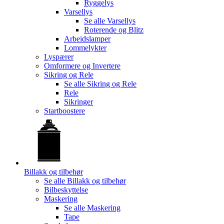
Ryggelys
Varsellys
Se alle
Varsellys
Roterende og Blitz
Arbeidslamper
Lommelykter
Lyspærer
Omformere og Invertere
Sikring og Rele
Se alle
Sikring og Rele
Rele
Sikringer
Startboostere
Billakk og tilbehør
Se alle
Billakk og tilbehør
Bilbeskyttelse
Maskering
Se alle
Maskering
Tape