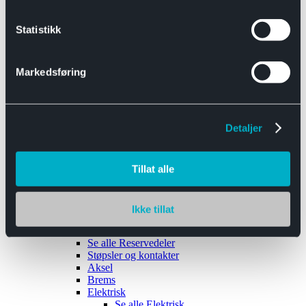
Se alle
Interiør
Sikkerhetsbelte
Statistikk
Tanklokk
Vindusviskere
Markedsføring
Detaljer
Tilhengere
Se alle
Tilhengere
Biltransport
Tillat alle
Maskinhenger
Yrkeshenger
Båthengere
Skaphengere
Ikke tillat
Varehengere
Reservedeler
Se alle
Reservedeler
Støpsler og kontakter
Aksel
Brems
Elektrisk
Se alle
Elektrisk