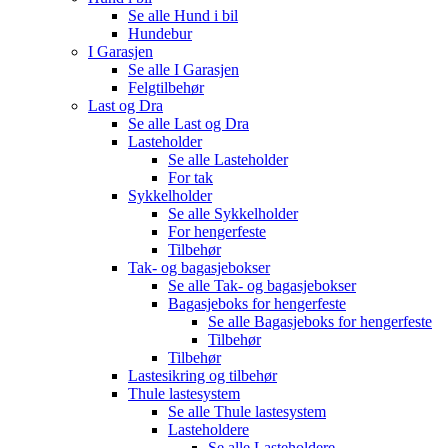
Se alle
Hund i bil
Hundebur
I Garasjen
Se alle
I Garasjen
Felgtilbehør
Last og Dra
Se alle
Last og Dra
Lasteholder
Se alle
Lasteholder
For tak
Sykkelholder
Se alle
Sykkelholder
For hengerfeste
Tilbehør
Tak- og bagasjebokser
Se alle
Tak- og bagasjebokser
Bagasjeboks for hengerfeste
Se alle
Bagasjeboks for hengerfeste
Tilbehør
Tilbehør
Lastesikring og tilbehør
Thule lastesystem
Se alle
Thule lastesystem
Lasteholdere
Se alle
Lasteholdere