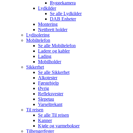
Ryggekamera
Lydkilder
Se alle
Lydkilder
DAB Enheter
Montering
Nettbrett holder
Lydisolering
Mobiltelefon
Se alle
Mobiltelefon
Ladere og kabler
Lading
Mobilholder
Sikkerhet
Se alle
Sikkerhet
Alkotester
Førstehjelp
Øvrig
Refleksvester
Slepetau
Varseltrekant
Til reisen
Se alle
Til reisen
Kanner
Kjøle og varmebokser
Tilhengerfester