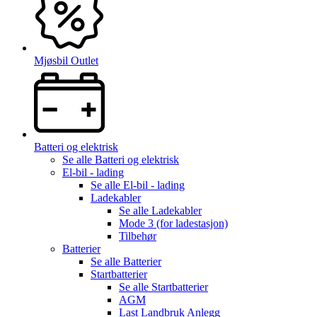
Mjøsbil Outlet
Batteri og elektrisk
Se alle
Batteri og elektrisk
El-bil - lading
Se alle
El-bil - lading
Ladekabler
Se alle
Ladekabler
Mode 3 (for ladestasjon)
Tilbehør
Batterier
Se alle
Batterier
Startbatterier
Se alle
Startbatterier
AGM
Last Landbruk Anlegg