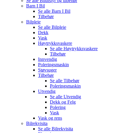
Se alle
Bilutstyr og tilbehør
Barn I Bil
Se alle
Barn I Bil
Tilbehør
Bilpleie
Se alle
Bilpleie
Dekk
Vask
Høytrykksvaskere
Se alle
Høytrykksvaskere
Tilbehør
Innvendig
Poleringsmaskin
Støvsuger
Tilbehør
Se alle
Tilbehør
Poleringsmaskin
Utvendig
Se alle
Utvendig
Dekk og Felg
Polering
Vask
Vask og rens
Bilrekvisita
Se alle
Bilrekvisita