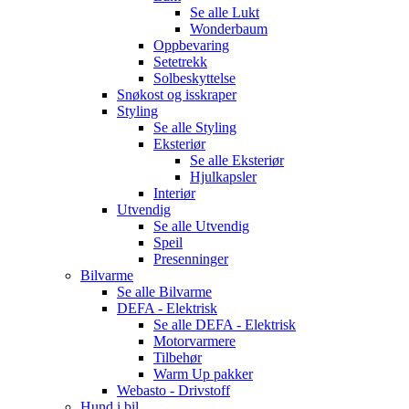
Se alle
Lukt
Wonderbaum
Oppbevaring
Setetrekk
Solbeskyttelse
Snøkost og isskraper
Styling
Se alle
Styling
Eksteriør
Se alle
Eksteriør
Hjulkapsler
Interiør
Utvendig
Se alle
Utvendig
Speil
Presenninger
Bilvarme
Se alle
Bilvarme
DEFA - Elektrisk
Se alle
DEFA - Elektrisk
Motorvarmere
Tilbehør
Warm Up pakker
Webasto - Drivstoff
Hund i bil