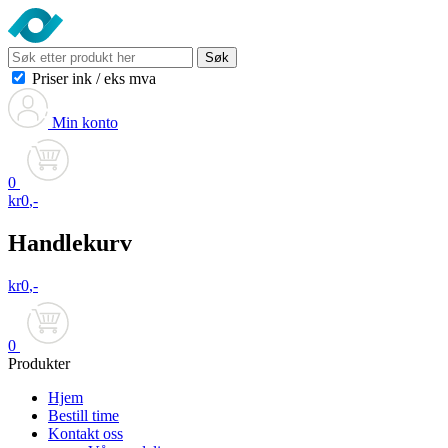
Søk
Priser ink
/
eks mva
Min konto
0
kr
0
,-
Handlekurv
kr
0
,-
0
Produkter
Hjem
Bestill time
Kontakt oss