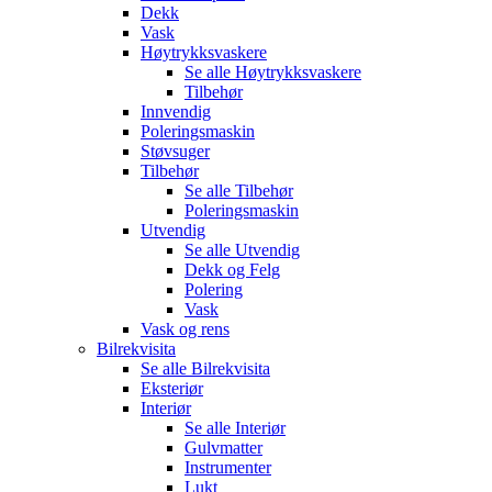
Dekk
Vask
Høytrykksvaskere
Se alle
Høytrykksvaskere
Tilbehør
Innvendig
Poleringsmaskin
Støvsuger
Tilbehør
Se alle
Tilbehør
Poleringsmaskin
Utvendig
Se alle
Utvendig
Dekk og Felg
Polering
Vask
Vask og rens
Bilrekvisita
Se alle
Bilrekvisita
Eksteriør
Interiør
Se alle
Interiør
Gulvmatter
Instrumenter
Lukt