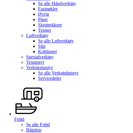
Se alle
Håndverktøy
Fastnøkler
Øvrig
Piper
Skrutrekkere
Tenger
Luftverktøy
Se alle
Luftverktøy
Slip
Koblinger
Spesialverktøy
Testutstyr
Verkstedutstyr
Se alle
Verkstedutstyr
Servicedeler
Fritid
Se alle
Fritid
Båtpleie