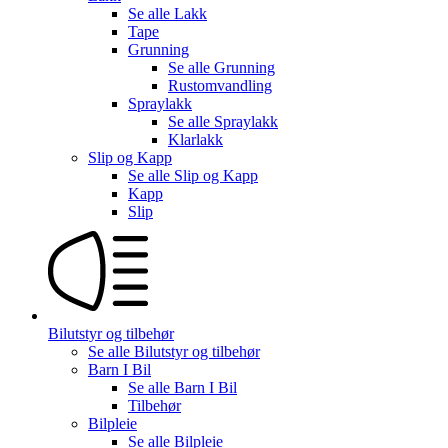
Se alle
Lakk
Tape
Grunning
Se alle
Grunning
Rustomvandling
Spraylakk
Se alle
Spraylakk
Klarlakk
Slip og Kapp
Se alle
Slip og Kapp
Kapp
Slip
Bilutstyr og tilbehør
Se alle
Bilutstyr og tilbehør
Barn I Bil
Se alle
Barn I Bil
Tilbehør
Bilpleie
Se alle
Bilpleie