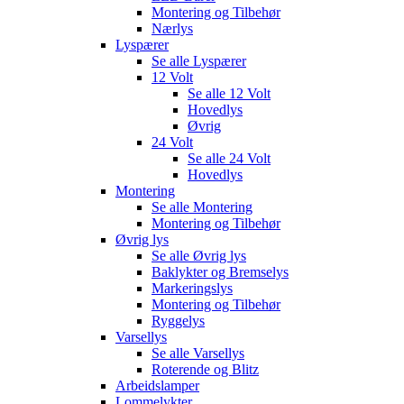
Montering og Tilbehør
Nærlys
Lyspærer
Se alle
Lyspærer
12 Volt
Se alle
12 Volt
Hovedlys
Øvrig
24 Volt
Se alle
24 Volt
Hovedlys
Montering
Se alle
Montering
Montering og Tilbehør
Øvrig lys
Se alle
Øvrig lys
Baklykter og Bremselys
Markeringslys
Montering og Tilbehør
Ryggelys
Varsellys
Se alle
Varsellys
Roterende og Blitz
Arbeidslamper
Lommelykter