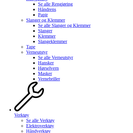
Se alle
Rengjøring
Håndrens
Papir
Slanger og Klemmer
Se alle
Slanger og Klemmer
Slanger
Klemmer
Slangeklemmer
Tape
Verneutstyr
Se alle
Verneutstyr
Hansker
Hørselvern
Masker
Vernebriller
Verktøy
Se alle
Verktøy
Elektroverktøy
Håndverktøy