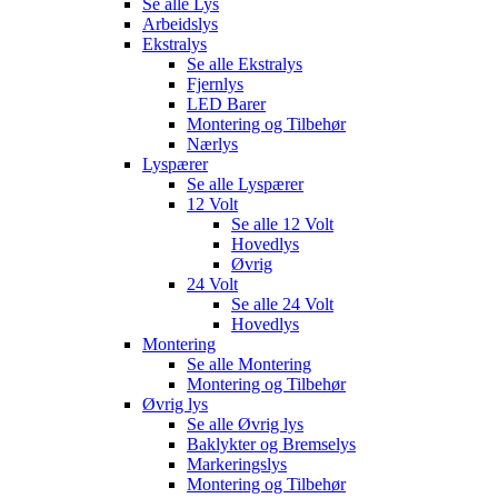
Se alle
Lys
Arbeidslys
Ekstralys
Se alle
Ekstralys
Fjernlys
LED Barer
Montering og Tilbehør
Nærlys
Lyspærer
Se alle
Lyspærer
12 Volt
Se alle
12 Volt
Hovedlys
Øvrig
24 Volt
Se alle
24 Volt
Hovedlys
Montering
Se alle
Montering
Montering og Tilbehør
Øvrig lys
Se alle
Øvrig lys
Baklykter og Bremselys
Markeringslys
Montering og Tilbehør