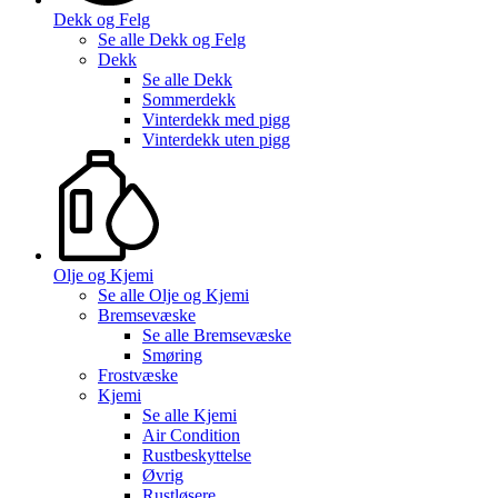
Dekk og Felg
Se alle
Dekk og Felg
Dekk
Se alle
Dekk
Sommerdekk
Vinterdekk med pigg
Vinterdekk uten pigg
Olje og Kjemi
Se alle
Olje og Kjemi
Bremsevæske
Se alle
Bremsevæske
Smøring
Frostvæske
Kjemi
Se alle
Kjemi
Air Condition
Rustbeskyttelse
Øvrig
Rustløsere