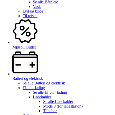
Se alle
Båtpleie
Vask
Lyd og bilde
Til reisen
Mjøsbil Outlet
Batteri og elektrisk
Se alle
Batteri og elektrisk
El-bil - lading
Se alle
El-bil - lading
Ladekabler
Se alle
Ladekabler
Mode 3 (for ladestasjon)
Tilbehør