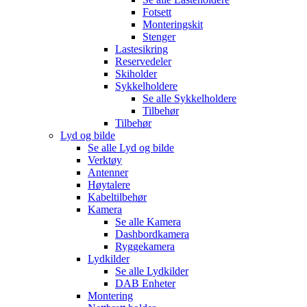
Fotsett
Monteringskit
Stenger
Lastesikring
Reservedeler
Skiholder
Sykkelholdere
Se alle
Sykkelholdere
Tilbehør
Tilbehør
Lyd og bilde
Se alle
Lyd og bilde
Verktøy
Antenner
Høytalere
Kabeltilbehør
Kamera
Se alle
Kamera
Dashbordkamera
Ryggekamera
Lydkilder
Se alle
Lydkilder
DAB Enheter
Montering