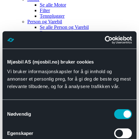
Se alle
Motor
Filter
Tennplugger
Person og Varebil
Se alle
Person og Varebil
Brems
Elektrisk
Bremser
Motor og drivverk
Universal
Se alle
Universal
Mjøsbil AS (mjosbil.no) bruker cookies
Bremsedeler
Vi bruker informasjonskapsler for å gi innhold og
Se alle
Bremsedeler
Bremsenippler
annonser et personlig preg, for å gi deg de beste og mest
Drivline og motor
relevante tilbudene, og for å analysere trafikken vår.
Se alle
Drivline og motor
Bensinpumpe
Eksosanlegg
Se alle
Eksosanlegg
Samtykkevalg
Reparasjonsmateriell
Nødvendig
Eksteriør
Se alle
Eksteriør
Horn og Tuter
Egenskaper
Speil
Interiør