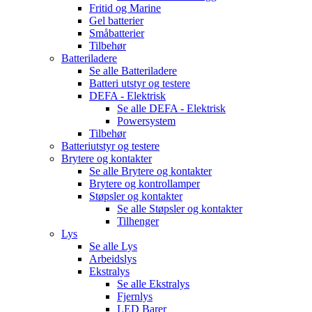
Fritid og Marine
Gel batterier
Småbatterier
Tilbehør
Batteriladere
Se alle
Batteriladere
Batteri utstyr og testere
DEFA - Elektrisk
Se alle
DEFA - Elektrisk
Powersystem
Tilbehør
Batteriutstyr og testere
Brytere og kontakter
Se alle
Brytere og kontakter
Brytere og kontrollamper
Støpsler og kontakter
Se alle
Støpsler og kontakter
Tilhenger
Lys
Se alle
Lys
Arbeidslys
Ekstralys
Se alle
Ekstralys
Fjernlys
LED Barer