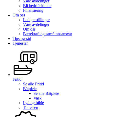
Våre avdelinger
Bli bedriftskunde
Finansiering
Om oss
Ledige stillinger
Våre avdelinger
Om oss
Bærekraft og samfunnsansvar
Tips og råd
Tjenester
Fritid
Se alle
Fritid
Båtpleie
Se alle
Båtpleie
Vask
Lyd og bilde
Til reisen