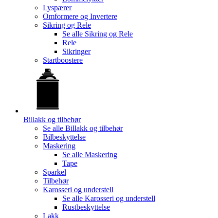
Lyspærer
Omformere og Invertere
Sikring og Rele
Se alle
Sikring og Rele
Rele
Sikringer
Startboostere
Billakk og tilbehør
Se alle
Billakk og tilbehør
Bilbeskyttelse
Maskering
Se alle
Maskering
Tape
Sparkel
Tilbehør
Karosseri og understell
Se alle
Karosseri og understell
Rustbeskyttelse
Lakk