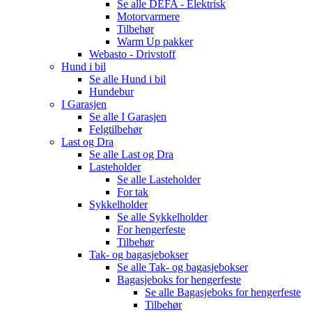
Se alle
DEFA - Elektrisk
Motorvarmere
Tilbehør
Warm Up pakker
Webasto - Drivstoff
Hund i bil
Se alle
Hund i bil
Hundebur
I Garasjen
Se alle
I Garasjen
Felgtilbehør
Last og Dra
Se alle
Last og Dra
Lasteholder
Se alle
Lasteholder
For tak
Sykkelholder
Se alle
Sykkelholder
For hengerfeste
Tilbehør
Tak- og bagasjebokser
Se alle
Tak- og bagasjebokser
Bagasjeboks for hengerfeste
Se alle
Bagasjeboks for hengerfeste
Tilbehør