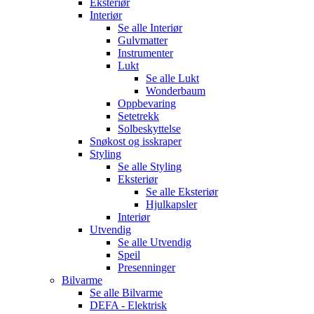
Eksteriør
Interiør
Se alle
Interiør
Gulvmatter
Instrumenter
Lukt
Se alle
Lukt
Wonderbaum
Oppbevaring
Setetrekk
Solbeskyttelse
Snøkost og isskraper
Styling
Se alle
Styling
Eksteriør
Se alle
Eksteriør
Hjulkapsler
Interiør
Utvendig
Se alle
Utvendig
Speil
Presenninger
Bilvarme
Se alle
Bilvarme
DEFA - Elektrisk