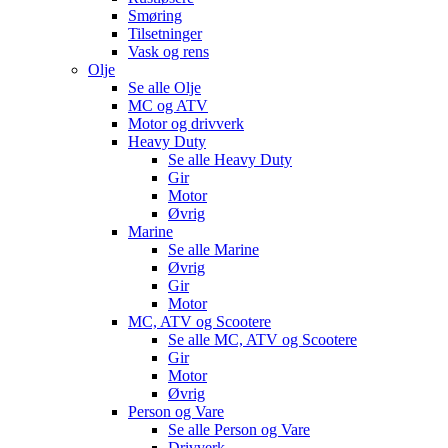
Smøring
Tilsetninger
Vask og rens
Olje
Se alle
Olje
MC og ATV
Motor og drivverk
Heavy Duty
Se alle
Heavy Duty
Gir
Motor
Øvrig
Marine
Se alle
Marine
Øvrig
Gir
Motor
MC, ATV og Scootere
Se alle
MC, ATV og Scootere
Gir
Motor
Øvrig
Person og Vare
Se alle
Person og Vare
Drivverk