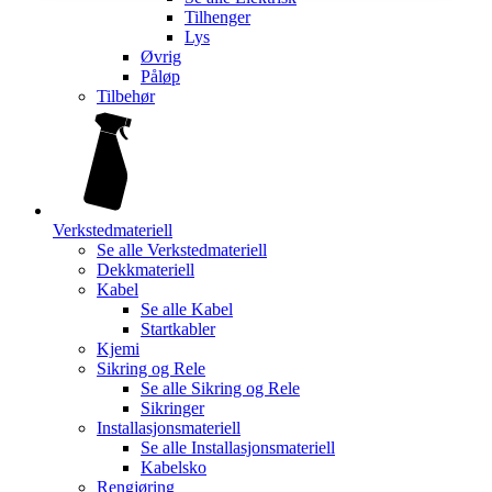
Tilhenger
Lys
Øvrig
Påløp
Tilbehør
Verkstedmateriell
Se alle
Verkstedmateriell
Dekkmateriell
Kabel
Se alle
Kabel
Startkabler
Kjemi
Sikring og Rele
Se alle
Sikring og Rele
Sikringer
Installasjonsmateriell
Se alle
Installasjonsmateriell
Kabelsko
Rengjøring