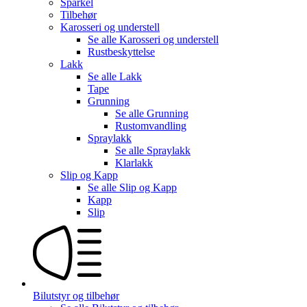
Sparkel
Tilbehør
Karosseri og understell
Se alle
Karosseri og understell
Rustbeskyttelse
Lakk
Se alle
Lakk
Tape
Grunning
Se alle
Grunning
Rustomvandling
Spraylakk
Se alle
Spraylakk
Klarlakk
Slip og Kapp
Se alle
Slip og Kapp
Kapp
Slip
Bilutstyr og tilbehør