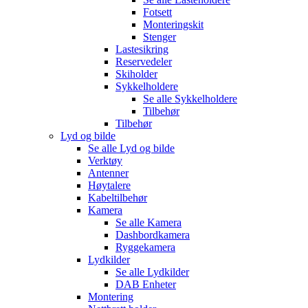
Fotsett
Monteringskit
Stenger
Lastesikring
Reservedeler
Skiholder
Sykkelholdere
Se alle
Sykkelholdere
Tilbehør
Tilbehør
Lyd og bilde
Se alle
Lyd og bilde
Verktøy
Antenner
Høytalere
Kabeltilbehør
Kamera
Se alle
Kamera
Dashbordkamera
Ryggekamera
Lydkilder
Se alle
Lydkilder
DAB Enheter
Montering