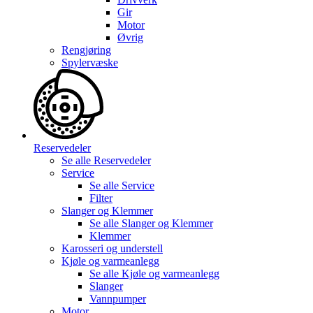
Gir
Motor
Øvrig
Rengjøring
Spylervæske
Reservedeler
Se alle
Reservedeler
Service
Se alle
Service
Filter
Slanger og Klemmer
Se alle
Slanger og Klemmer
Klemmer
Karosseri og understell
Kjøle og varmeanlegg
Se alle
Kjøle og varmeanlegg
Slanger
Vannpumper
Motor