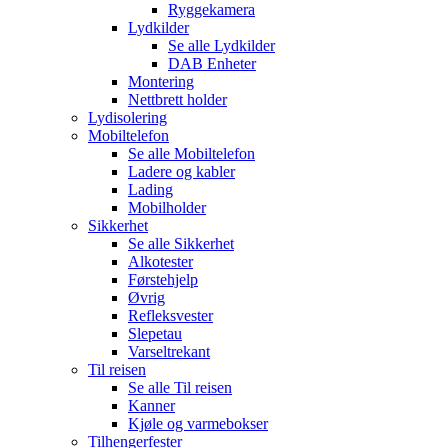
Ryggekamera
Lydkilder
Se alle
Lydkilder
DAB Enheter
Montering
Nettbrett holder
Lydisolering
Mobiltelefon
Se alle
Mobiltelefon
Ladere og kabler
Lading
Mobilholder
Sikkerhet
Se alle
Sikkerhet
Alkotester
Førstehjelp
Øvrig
Refleksvester
Slepetau
Varseltrekant
Til reisen
Se alle
Til reisen
Kanner
Kjøle og varmebokser
Tilhengerfester