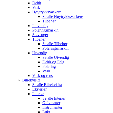
Dekk
Vask
Høytrykksvaskere
Se alle
Høytrykksvaskere
Tilbehør
Innvendig
Poleringsmaskin
Støvsuger
Tilbehør
Se alle
Tilbehør
Poleringsmaskin
Utvendig
Se alle
Utvendig
Dekk og Felg
Polering
Vask
Vask og rens
Bilrekvisita
Se alle
Bilrekvisita
Eksteriør
Interiør
Se alle
Interiør
Gulvmatter
Instrumenter
Lukt