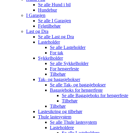
Se alle
Hund i bil
Hundebur
I Garasjen
Se alle
I Garasjen
Felgtilbehør
Last og Dra
Se alle
Last og Dra
Lasteholder
Se alle
Lasteholder
For tak
Sykkelholder
Se alle
Sykkelholder
For hengerfeste
Tilbehør
Tak- og bagasjebokser
Se alle
Tak- og bagasjebokser
Bagasjeboks for hengerfeste
Se alle
Bagasjeboks for hengerfeste
Tilbehør
Tilbehør
Lastesikring og tilbehør
Thule lastesystem
Se alle
Thule lastesystem
Lasteholdere
Se alle
Lasteholdere