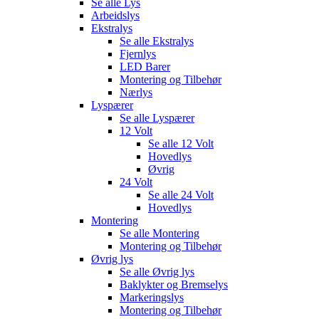
Se alle
Lys
Arbeidslys
Ekstralys
Se alle
Ekstralys
Fjernlys
LED Barer
Montering og Tilbehør
Nærlys
Lyspærer
Se alle
Lyspærer
12 Volt
Se alle
12 Volt
Hovedlys
Øvrig
24 Volt
Se alle
24 Volt
Hovedlys
Montering
Se alle
Montering
Montering og Tilbehør
Øvrig lys
Se alle
Øvrig lys
Baklykter og Bremselys
Markeringslys
Montering og Tilbehør