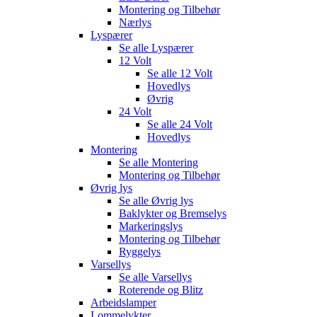
Montering og Tilbehør
Nærlys
Lyspærer
Se alle
Lyspærer
12 Volt
Se alle
12 Volt
Hovedlys
Øvrig
24 Volt
Se alle
24 Volt
Hovedlys
Montering
Se alle
Montering
Montering og Tilbehør
Øvrig lys
Se alle
Øvrig lys
Baklykter og Bremselys
Markeringslys
Montering og Tilbehør
Ryggelys
Varsellys
Se alle
Varsellys
Roterende og Blitz
Arbeidslamper
Lommelykter