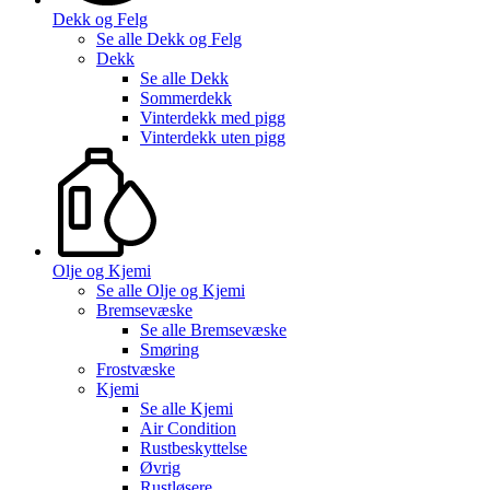
Dekk og Felg
Se alle
Dekk og Felg
Dekk
Se alle
Dekk
Sommerdekk
Vinterdekk med pigg
Vinterdekk uten pigg
Olje og Kjemi
Se alle
Olje og Kjemi
Bremsevæske
Se alle
Bremsevæske
Smøring
Frostvæske
Kjemi
Se alle
Kjemi
Air Condition
Rustbeskyttelse
Øvrig
Rustløsere