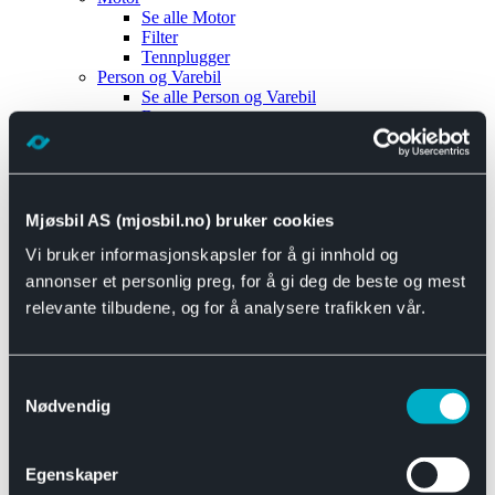
Se alle
Motor
Filter
Tennplugger
Person og Varebil
Se alle
Person og Varebil
Brems
Elektrisk
Bremser
Motor og drivverk
Universal
Se alle
Universal
Mjøsbil AS (mjosbil.no) bruker cookies
Bremsedeler
Vi bruker informasjonskapsler for å gi innhold og
Se alle
Bremsedeler
Bremsenippler
annonser et personlig preg, for å gi deg de beste og mest
Drivline og motor
relevante tilbudene, og for å analysere trafikken vår.
Se alle
Drivline og motor
Bensinpumpe
Eksosanlegg
Se alle
Eksosanlegg
Samtykkevalg
Reparasjonsmateriell
Nødvendig
Eksteriør
Se alle
Eksteriør
Horn og Tuter
Egenskaper
Speil
Interiør