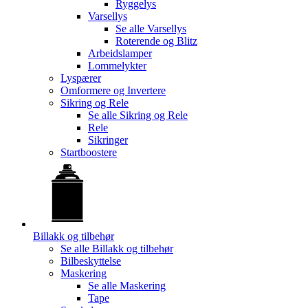
Ryggelys
Varsellys
Se alle
Varsellys
Roterende og Blitz
Arbeidslamper
Lommelykter
Lyspærer
Omformere og Invertere
Sikring og Rele
Se alle
Sikring og Rele
Rele
Sikringer
Startboostere
Billakk og tilbehør
Se alle
Billakk og tilbehør
Bilbeskyttelse
Maskering
Se alle
Maskering
Tape