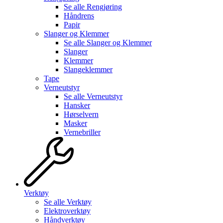
Se alle
Rengjøring
Håndrens
Papir
Slanger og Klemmer
Se alle
Slanger og Klemmer
Slanger
Klemmer
Slangeklemmer
Tape
Verneutstyr
Se alle
Verneutstyr
Hansker
Hørselvern
Masker
Vernebriller
Verktøy
Se alle
Verktøy
Elektroverktøy
Håndverktøy