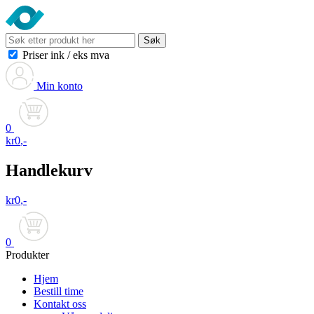
Søk
Priser ink
/
eks mva
Min konto
0
kr
0
,-
Handlekurv
kr
0
,-
0
Produkter
Hjem
Bestill time
Kontakt oss