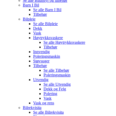
Se alle
Bilutstyr og tilbehør
Barn I Bil
Se alle
Barn I Bil
Tilbehør
Bilpleie
Se alle
Bilpleie
Dekk
Vask
Høytrykksvaskere
Se alle
Høytrykksvaskere
Tilbehør
Innvendig
Poleringsmaskin
Støvsuger
Tilbehør
Se alle
Tilbehør
Poleringsmaskin
Utvendig
Se alle
Utvendig
Dekk og Felg
Polering
Vask
Vask og rens
Bilrekvisita
Se alle
Bilrekvisita