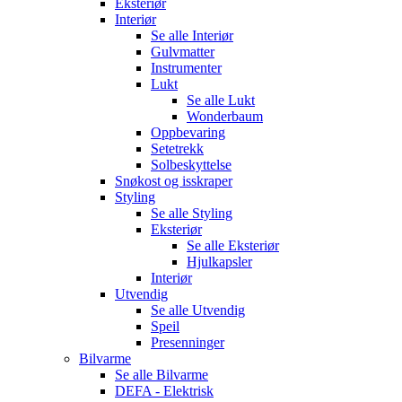
Eksteriør
Interiør
Se alle
Interiør
Gulvmatter
Instrumenter
Lukt
Se alle
Lukt
Wonderbaum
Oppbevaring
Setetrekk
Solbeskyttelse
Snøkost og isskraper
Styling
Se alle
Styling
Eksteriør
Se alle
Eksteriør
Hjulkapsler
Interiør
Utvendig
Se alle
Utvendig
Speil
Presenninger
Bilvarme
Se alle
Bilvarme
DEFA - Elektrisk