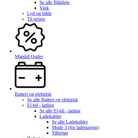
Se alle
Båtpleie
Vask
Lyd og bilde
Til reisen
Mjøsbil Outlet
Batteri og elektrisk
Se alle
Batteri og elektrisk
El-bil - lading
Se alle
El-bil - lading
Ladekabler
Se alle
Ladekabler
Mode 3 (for ladestasjon)
Tilbehør