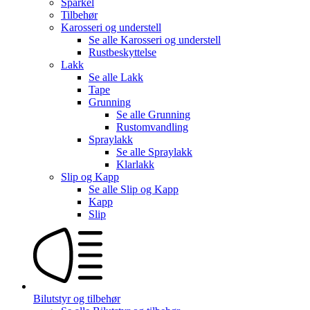
Sparkel
Tilbehør
Karosseri og understell
Se alle
Karosseri og understell
Rustbeskyttelse
Lakk
Se alle
Lakk
Tape
Grunning
Se alle
Grunning
Rustomvandling
Spraylakk
Se alle
Spraylakk
Klarlakk
Slip og Kapp
Se alle
Slip og Kapp
Kapp
Slip
Bilutstyr og tilbehør