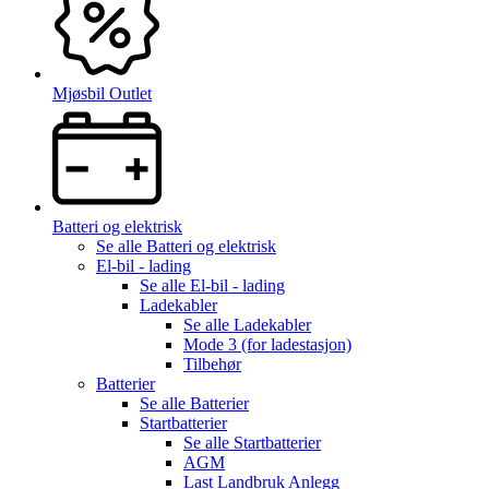
Mjøsbil Outlet
Batteri og elektrisk
Se alle
Batteri og elektrisk
El-bil - lading
Se alle
El-bil - lading
Ladekabler
Se alle
Ladekabler
Mode 3 (for ladestasjon)
Tilbehør
Batterier
Se alle
Batterier
Startbatterier
Se alle
Startbatterier
AGM
Last Landbruk Anlegg