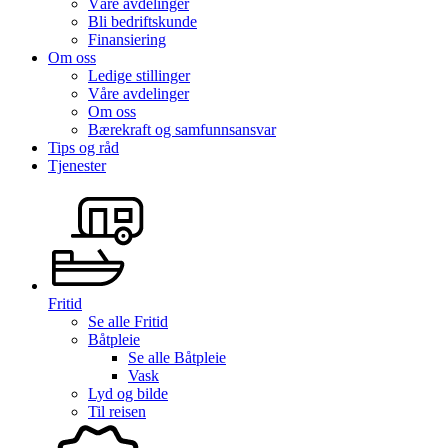
Våre avdelinger
Bli bedriftskunde
Finansiering
Om oss
Ledige stillinger
Våre avdelinger
Om oss
Bærekraft og samfunnsansvar
Tips og råd
Tjenester
Fritid
Se alle
Fritid
Båtpleie
Se alle
Båtpleie
Vask
Lyd og bilde
Til reisen