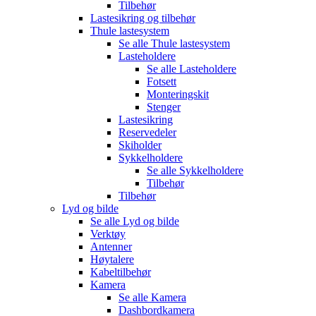
Tilbehør
Lastesikring og tilbehør
Thule lastesystem
Se alle
Thule lastesystem
Lasteholdere
Se alle
Lasteholdere
Fotsett
Monteringskit
Stenger
Lastesikring
Reservedeler
Skiholder
Sykkelholdere
Se alle
Sykkelholdere
Tilbehør
Tilbehør
Lyd og bilde
Se alle
Lyd og bilde
Verktøy
Antenner
Høytalere
Kabeltilbehør
Kamera
Se alle
Kamera
Dashbordkamera