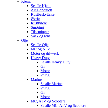
Kjemi
Se alle
Kjemi
Air Condition
Rustbeskyttelse
Øvrig
Rustløsere
Smøring
Tilsetninger
Vask og rens
Olje
Se alle
Olje
MC og ATV
Motor og drivverk
Heavy Duty
Se alle
Heavy Duty
Gir
Motor
Øvrig
Marine
Se alle
Marine
Øvrig
Gir
Motor
MC, ATV og Scootere
Se alle
MC, ATV og Scootere