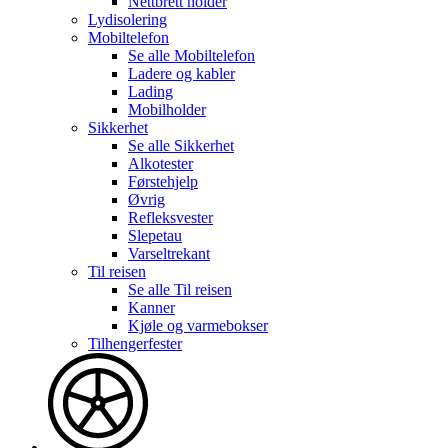
Nettbrett holder
Lydisolering
Mobiltelefon
Se alle
Mobiltelefon
Ladere og kabler
Lading
Mobilholder
Sikkerhet
Se alle
Sikkerhet
Alkotester
Førstehjelp
Øvrig
Refleksvester
Slepetau
Varseltrekant
Til reisen
Se alle
Til reisen
Kanner
Kjøle og varmebokser
Tilhengerfester