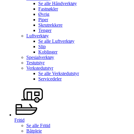
Se alle
Håndverktøy
Fastnøkler
Øvrig
Piper
Skrutrekkere
Tenger
Luftverktøy
Se alle
Luftverktøy
Slip
Koblinger
Spesialverktøy
Testutstyr
Verkstedutstyr
Se alle
Verkstedutstyr
Servicedeler
Fritid
Se alle
Fritid
Båtpleie