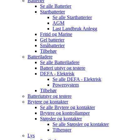
Batterier
Se alle
Batterier
Startbatterier
Se alle
Startbatterier
AGM
Last Landbruk Anlegg
Fritid og Marine
Gel batterier
Småbatterier
Tilbehør
Batteriladere
Se alle
Batteriladere
Batteri utstyr og testere
DEFA - Elektrisk
Se alle
DEFA - Elektrisk
Powersystem
Tilbehør
Batteriutstyr og testere
Brytere og kontakter
Se alle
Brytere og kontakter
Brytere og kontrollamper
Støpsler og kontakter
Se alle
Støpsler og kontakter
Tilhenger
Lys