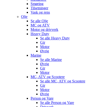
Smøring
Tilsetninger
Vask og rens
Olje
Se alle
Olje
MC og ATV
Motor og drivverk
Heavy Duty
Se alle
Heavy Duty
Gir
Motor
Øvrig
Marine
Se alle
Marine
Øvrig
Gir
Motor
MC, ATV og Scootere
Se alle
MC, ATV og Scootere
Gir
Motor
Øvrig
Person og Vare
Se alle
Person og Vare
Drivverk