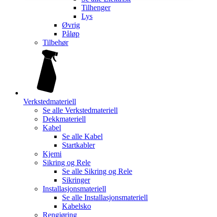
Tilhenger
Lys
Øvrig
Påløp
Tilbehør
Verkstedmateriell
Se alle
Verkstedmateriell
Dekkmateriell
Kabel
Se alle
Kabel
Startkabler
Kjemi
Sikring og Rele
Se alle
Sikring og Rele
Sikringer
Installasjonsmateriell
Se alle
Installasjonsmateriell
Kabelsko
Rengjøring