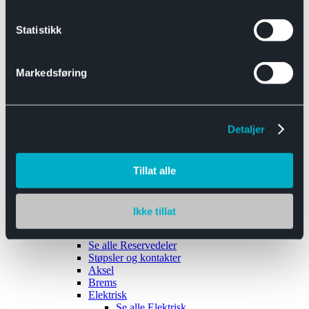
Se alle
Interiør
Sikkerhetsbelte
Statistikk
Tanklokk
Vindusviskere
Markedsføring
Detaljer
Tilhengere
Se alle
Tilhengere
Biltransport
Tillat alle
Maskinhenger
Yrkeshenger
Båthengere
Skaphengere
Ikke tillat
Varehengere
Reservedeler
Se alle
Reservedeler
Støpsler og kontakter
Aksel
Brems
Elektrisk
Se alle
Elektrisk