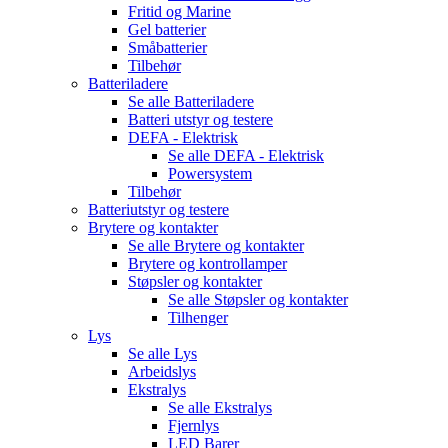
Fritid og Marine
Gel batterier
Småbatterier
Tilbehør
Batteriladere
Se alle
Batteriladere
Batteri utstyr og testere
DEFA - Elektrisk
Se alle
DEFA - Elektrisk
Powersystem
Tilbehør
Batteriutstyr og testere
Brytere og kontakter
Se alle
Brytere og kontakter
Brytere og kontrollamper
Støpsler og kontakter
Se alle
Støpsler og kontakter
Tilhenger
Lys
Se alle
Lys
Arbeidslys
Ekstralys
Se alle
Ekstralys
Fjernlys
LED Barer