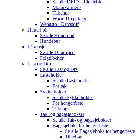
Se alle
DEFA - Elektrisk
Motorvarmere
Tilbehør
Warm Up pakker
Webasto - Drivstoff
Hund i bil
Se alle
Hund i bil
Hundebur
I Garasjen
Se alle
I Garasjen
Felgtilbehør
Last og Dra
Se alle
Last og Dra
Lasteholder
Se alle
Lasteholder
For tak
Sykkelholder
Se alle
Sykkelholder
For hengerfeste
Tilbehør
Tak- og bagasjebokser
Se alle
Tak- og bagasjebokser
Bagasjeboks for hengerfeste
Se alle
Bagasjeboks for hengerfeste
Tilbehør