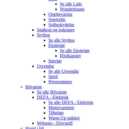
Se alle
Lukt
Wonderbaum
Oppbevaring
Setetrekk
Solbeskyttelse
Snøkost og isskraper
Styling
Se alle
Styling
Eksteriør
Se alle
Eksteriør
Hjulkapsler
Interiør
Utvendig
Se alle
Utvendig
Speil
Presenninger
Bilvarme
Se alle
Bilvarme
DEFA - Elektrisk
Se alle
DEFA - Elektrisk
Motorvarmere
Tilbehør
Warm Up pakker
Webasto - Drivstoff
Hund i bil