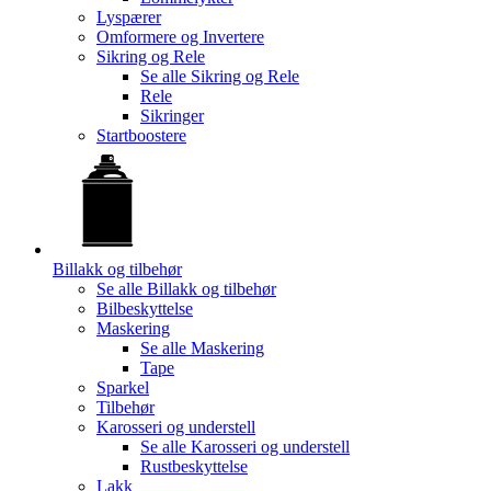
Lyspærer
Omformere og Invertere
Sikring og Rele
Se alle
Sikring og Rele
Rele
Sikringer
Startboostere
Billakk og tilbehør
Se alle
Billakk og tilbehør
Bilbeskyttelse
Maskering
Se alle
Maskering
Tape
Sparkel
Tilbehør
Karosseri og understell
Se alle
Karosseri og understell
Rustbeskyttelse
Lakk