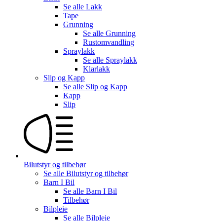
Se alle
Lakk
Tape
Grunning
Se alle
Grunning
Rustomvandling
Spraylakk
Se alle
Spraylakk
Klarlakk
Slip og Kapp
Se alle
Slip og Kapp
Kapp
Slip
Bilutstyr og tilbehør
Se alle
Bilutstyr og tilbehør
Barn I Bil
Se alle
Barn I Bil
Tilbehør
Bilpleie
Se alle
Bilpleie