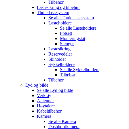
Tilbehør
Lastesikring og tilbehør
Thule lastesystem
Se alle
Thule lastesystem
Lasteholdere
Se alle
Lasteholdere
Fotsett
Monteringskit
Stenger
Lastesikring
Reservedeler
Skiholder
Sykkelholdere
Se alle
Sykkelholdere
Tilbehør
Tilbehør
Lyd og bilde
Se alle
Lyd og bilde
Verktøy
Antenner
Høytalere
Kabeltilbehør
Kamera
Se alle
Kamera
Dashbordkamera