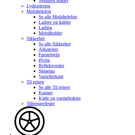
Nettbrett holder
Lydisolering
Mobiltelefon
Se alle
Mobiltelefon
Ladere og kabler
Lading
Mobilholder
Sikkerhet
Se alle
Sikkerhet
Alkotester
Førstehjelp
Øvrig
Refleksvester
Slepetau
Varseltrekant
Til reisen
Se alle
Til reisen
Kanner
Kjøle og varmebokser
Tilhengerfester