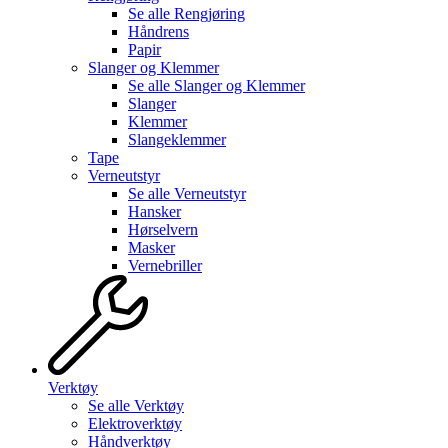
Se alle
Rengjøring
Håndrens
Papir
Slanger og Klemmer
Se alle
Slanger og Klemmer
Slanger
Klemmer
Slangeklemmer
Tape
Verneutstyr
Se alle
Verneutstyr
Hansker
Hørselvern
Masker
Vernebriller
Verktøy
Se alle
Verktøy
Elektroverktøy
Håndverktøy