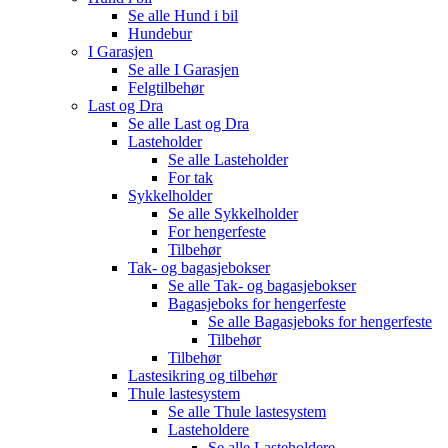
Se alle
Hund i bil
Hundebur
I Garasjen
Se alle
I Garasjen
Felgtilbehør
Last og Dra
Se alle
Last og Dra
Lasteholder
Se alle
Lasteholder
For tak
Sykkelholder
Se alle
Sykkelholder
For hengerfeste
Tilbehør
Tak- og bagasjebokser
Se alle
Tak- og bagasjebokser
Bagasjeboks for hengerfeste
Se alle
Bagasjeboks for hengerfeste
Tilbehør
Tilbehør
Lastesikring og tilbehør
Thule lastesystem
Se alle
Thule lastesystem
Lasteholdere
Se alle
Lasteholdere