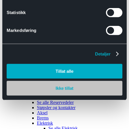
Se alle
Interiør
Sikkerhetsbelte
Statistikk
Tanklokk
Vindusviskere
Markedsføring
Detaljer
Tilhengere
Se alle
Tilhengere
Biltransport
Tillat alle
Maskinhenger
Yrkeshenger
Båthengere
Skaphengere
Ikke tillat
Varehengere
Reservedeler
Se alle
Reservedeler
Støpsler og kontakter
Aksel
Brems
Elektrisk
Se alle
Elektrisk