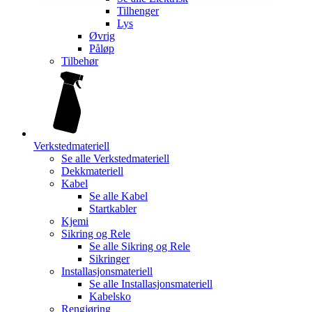
Tilhenger
Lys
Øvrig
Påløp
Tilbehør
Verkstedmateriell
Se alle
Verkstedmateriell
Dekkmateriell
Kabel
Se alle
Kabel
Startkabler
Kjemi
Sikring og Rele
Se alle
Sikring og Rele
Sikringer
Installasjonsmateriell
Se alle
Installasjonsmateriell
Kabelsko
Rengjøring