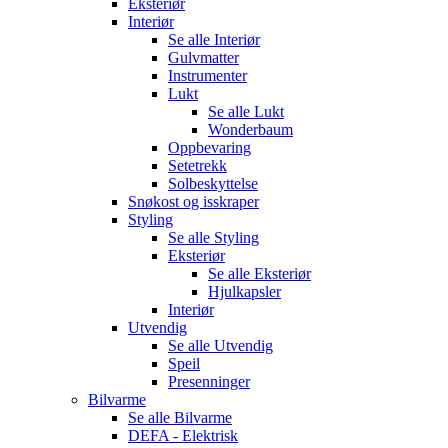
Eksteriør
Interiør
Se alle
Interiør
Gulvmatter
Instrumenter
Lukt
Se alle
Lukt
Wonderbaum
Oppbevaring
Setetrekk
Solbeskyttelse
Snøkost og isskraper
Styling
Se alle
Styling
Eksteriør
Se alle
Eksteriør
Hjulkapsler
Interiør
Utvendig
Se alle
Utvendig
Speil
Presenninger
Bilvarme
Se alle
Bilvarme
DEFA - Elektrisk