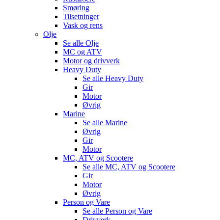
Smøring
Tilsetninger
Vask og rens
Olje
Se alle
Olje
MC og ATV
Motor og drivverk
Heavy Duty
Se alle
Heavy Duty
Gir
Motor
Øvrig
Marine
Se alle
Marine
Øvrig
Gir
Motor
MC, ATV og Scootere
Se alle
MC, ATV og Scootere
Gir
Motor
Øvrig
Person og Vare
Se alle
Person og Vare
Drivverk