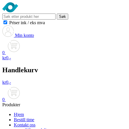
Søk
Priser ink
/
eks mva
Min konto
0
kr
0
,-
Handlekurv
kr
0
,-
0
Produkter
Hjem
Bestill time
Kontakt oss