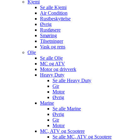
Kjemi
Se alle
Kjemi
Air Condition
Rustbeskyttelse
Øvrig
Rustløsere
Smøring
Tilsetninger
Vask og rens
Olje
Se alle
Olje
MC og ATV
Motor og drivverk
Heavy Duty
Se alle
Heavy Duty
Gir
Motor
Øvrig
Marine
Se alle
Marine
Øvrig
Gir
Motor
MC, ATV og Scootere
Se alle
MC, ATV og Scootere