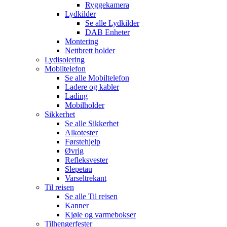
Ryggekamera
Lydkilder
Se alle
Lydkilder
DAB Enheter
Montering
Nettbrett holder
Lydisolering
Mobiltelefon
Se alle
Mobiltelefon
Ladere og kabler
Lading
Mobilholder
Sikkerhet
Se alle
Sikkerhet
Alkotester
Førstehjelp
Øvrig
Refleksvester
Slepetau
Varseltrekant
Til reisen
Se alle
Til reisen
Kanner
Kjøle og varmebokser
Tilhengerfester