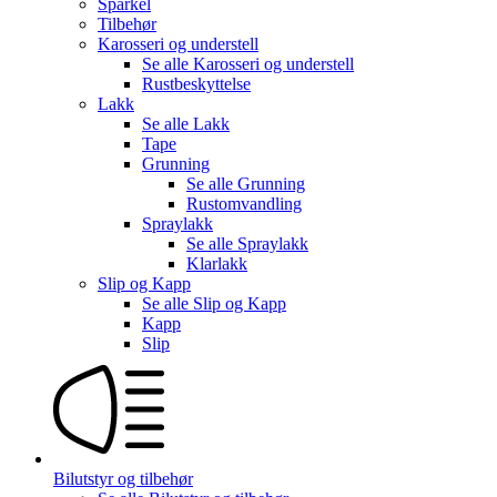
Sparkel
Tilbehør
Karosseri og understell
Se alle
Karosseri og understell
Rustbeskyttelse
Lakk
Se alle
Lakk
Tape
Grunning
Se alle
Grunning
Rustomvandling
Spraylakk
Se alle
Spraylakk
Klarlakk
Slip og Kapp
Se alle
Slip og Kapp
Kapp
Slip
Bilutstyr og tilbehør