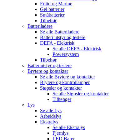
Fritid og Marine
Gel batterier
Småbatterier
Tilbehør
Batteriladere
Se alle
Batteriladere
Batteri utstyr og testere
DEFA - Elektrisk
Se alle
DEFA - Elektrisk
Powersystem
Tilbehør
Batteriutstyr og testere
Brytere og kontakter
Se alle
Brytere og kontakter
Brytere og kontrollamper
Støpsler og kontakter
Se alle
Støpsler og kontakter
Tilhenger
Lys
Se alle
Lys
Arbeidslys
Ekstralys
Se alle
Ekstralys
Fjernlys
LED Barer