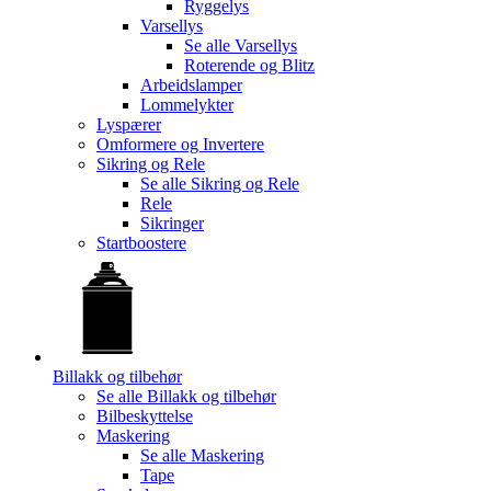
Ryggelys
Varsellys
Se alle
Varsellys
Roterende og Blitz
Arbeidslamper
Lommelykter
Lyspærer
Omformere og Invertere
Sikring og Rele
Se alle
Sikring og Rele
Rele
Sikringer
Startboostere
Billakk og tilbehør
Se alle
Billakk og tilbehør
Bilbeskyttelse
Maskering
Se alle
Maskering
Tape