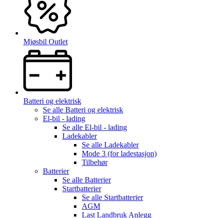
Mjøsbil Outlet
Batteri og elektrisk
Se alle
Batteri og elektrisk
El-bil - lading
Se alle
El-bil - lading
Ladekabler
Se alle
Ladekabler
Mode 3 (for ladestasjon)
Tilbehør
Batterier
Se alle
Batterier
Startbatterier
Se alle
Startbatterier
AGM
Last Landbruk Anlegg