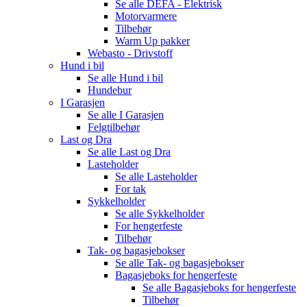
Se alle
DEFA - Elektrisk
Motorvarmere
Tilbehør
Warm Up pakker
Webasto - Drivstoff
Hund i bil
Se alle
Hund i bil
Hundebur
I Garasjen
Se alle
I Garasjen
Felgtilbehør
Last og Dra
Se alle
Last og Dra
Lasteholder
Se alle
Lasteholder
For tak
Sykkelholder
Se alle
Sykkelholder
For hengerfeste
Tilbehør
Tak- og bagasjebokser
Se alle
Tak- og bagasjebokser
Bagasjeboks for hengerfeste
Se alle
Bagasjeboks for hengerfeste
Tilbehør