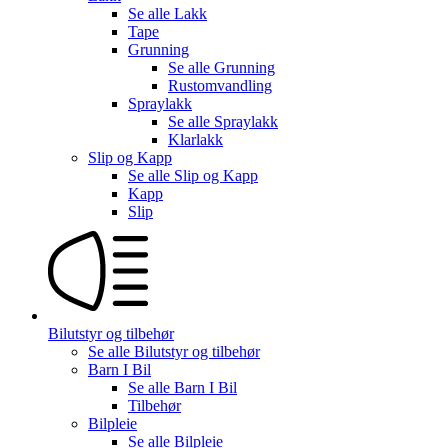
Se alle
Lakk
Tape
Grunning
Se alle
Grunning
Rustomvandling
Spraylakk
Se alle
Spraylakk
Klarlakk
Slip og Kapp
Se alle
Slip og Kapp
Kapp
Slip
Bilutstyr og tilbehør
Se alle
Bilutstyr og tilbehør
Barn I Bil
Se alle
Barn I Bil
Tilbehør
Bilpleie
Se alle
Bilpleie