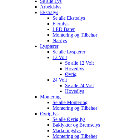
Se alle
Lys
Arbeidslys
Ekstralys
Se alle
Ekstralys
Fjernlys
LED Barer
Montering og Tilbehør
Nærlys
Lyspærer
Se alle
Lyspærer
12 Volt
Se alle
12 Volt
Hovedlys
Øvrig
24 Volt
Se alle
24 Volt
Hovedlys
Montering
Se alle
Montering
Montering og Tilbehør
Øvrig lys
Se alle
Øvrig lys
Baklykter og Bremselys
Markeringslys
Montering og Tilbehør