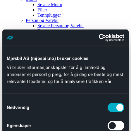
Se alle
Motor
Filter
Tennplugger
Person og Varebil
Se alle
Person og Varebil
Brems
Elektrisk
Bremser
Motor og drivverk
Universal
Se alle
Universal
Mjøsbil AS (mjosbil.no) bruker cookies
Bremsedeler
Vi bruker informasjonskapsler for å gi innhold og
Se alle
Bremsedeler
Bremsenippler
annonser et personlig preg, for å gi deg de beste og mest
Drivline og motor
relevante tilbudene, og for å analysere trafikken vår.
Se alle
Drivline og motor
Bensinpumpe
Eksosanlegg
Se alle
Eksosanlegg
Samtykkevalg
Reparasjonsmateriell
Nødvendig
Eksteriør
Se alle
Eksteriør
Horn og Tuter
Egenskaper
Speil
Interiør