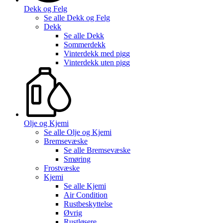
Dekk og Felg
Se alle
Dekk og Felg
Dekk
Se alle
Dekk
Sommerdekk
Vinterdekk med pigg
Vinterdekk uten pigg
Olje og Kjemi
Se alle
Olje og Kjemi
Bremsevæske
Se alle
Bremsevæske
Smøring
Frostvæske
Kjemi
Se alle
Kjemi
Air Condition
Rustbeskyttelse
Øvrig
Rustløsere