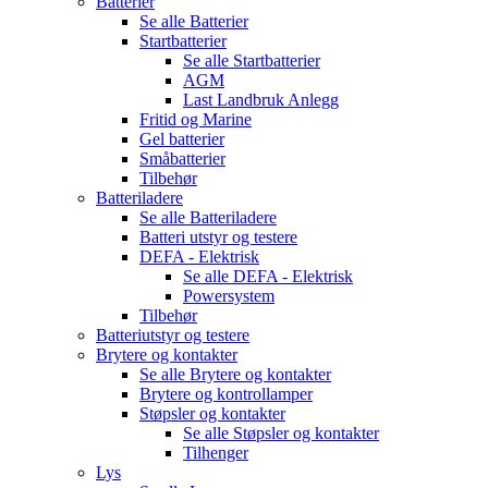
Batterier
Se alle
Batterier
Startbatterier
Se alle
Startbatterier
AGM
Last Landbruk Anlegg
Fritid og Marine
Gel batterier
Småbatterier
Tilbehør
Batteriladere
Se alle
Batteriladere
Batteri utstyr og testere
DEFA - Elektrisk
Se alle
DEFA - Elektrisk
Powersystem
Tilbehør
Batteriutstyr og testere
Brytere og kontakter
Se alle
Brytere og kontakter
Brytere og kontrollamper
Støpsler og kontakter
Se alle
Støpsler og kontakter
Tilhenger
Lys