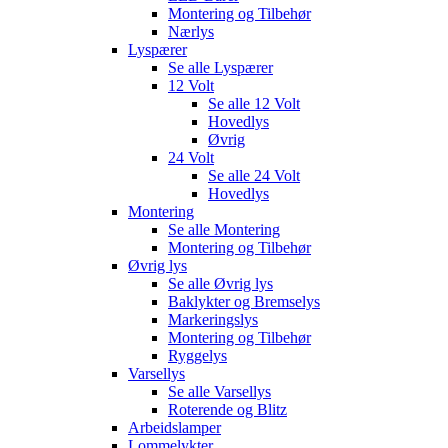
Montering og Tilbehør
Nærlys
Lyspærer
Se alle
Lyspærer
12 Volt
Se alle
12 Volt
Hovedlys
Øvrig
24 Volt
Se alle
24 Volt
Hovedlys
Montering
Se alle
Montering
Montering og Tilbehør
Øvrig lys
Se alle
Øvrig lys
Baklykter og Bremselys
Markeringslys
Montering og Tilbehør
Ryggelys
Varsellys
Se alle
Varsellys
Roterende og Blitz
Arbeidslamper
Lommelykter