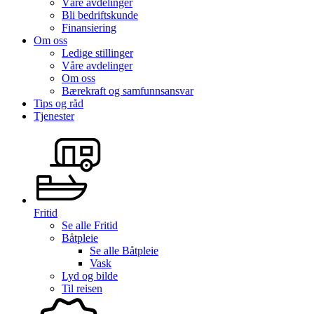
Våre avdelinger
Bli bedriftskunde
Finansiering
Om oss
Ledige stillinger
Våre avdelinger
Om oss
Bærekraft og samfunnsansvar
Tips og råd
Tjenester
Fritid
Se alle
Fritid
Båtpleie
Se alle
Båtpleie
Vask
Lyd og bilde
Til reisen