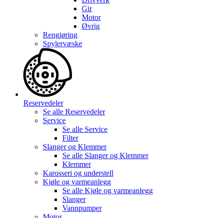
Gir
Motor
Øvrig
Rengjøring
Spylervæske
Reservedeler
Se alle
Reservedeler
Service
Se alle
Service
Filter
Slanger og Klemmer
Se alle
Slanger og Klemmer
Klemmer
Karosseri og understell
Kjøle og varmeanlegg
Se alle
Kjøle og varmeanlegg
Slanger
Vannpumper
Motor