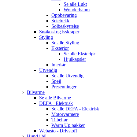
Se alle
Lukt
Wonderbaum
Oppbevaring
Setetrekk
Solbeskyttelse
Snøkost og isskraper
Styling
Se alle
Styling
Eksteriør
Se alle
Eksteriør
Hjulkapsler
Interiør
Utvendig
Se alle
Utvendig
Speil
Presenninger
Bilvarme
Se alle
Bilvarme
DEFA - Elektrisk
Se alle
DEFA - Elektrisk
Motorvarmere
Tilbehør
Warm Up pakker
Webasto - Drivstoff
Hund i bil