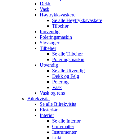
Dekk
Vask
Høytrykksvaskere
Se alle
Høytrykksvaskere
Tilbehør
Innvendig
Poleringsmaskin
Støvsuger
Tilbehør
Se alle
Tilbehør
Poleringsmaskin
Utvendig
Se alle
Utvendig
Dekk og Felg
Polering
Vask
Vask og rens
Bilrekvisita
Se alle
Bilrekvisita
Eksteriør
Interiør
Se alle
Interiør
Gulvmatter
Instrumenter
Lukt