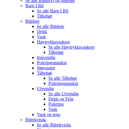
Se alle
Bilutstyr og tilbehør
Barn I Bil
Se alle
Barn I Bil
Tilbehør
Bilpleie
Se alle
Bilpleie
Dekk
Vask
Høytrykksvaskere
Se alle
Høytrykksvaskere
Tilbehør
Innvendig
Poleringsmaskin
Støvsuger
Tilbehør
Se alle
Tilbehør
Poleringsmaskin
Utvendig
Se alle
Utvendig
Dekk og Felg
Polering
Vask
Vask og rens
Bilrekvisita
Se alle
Bilrekvisita