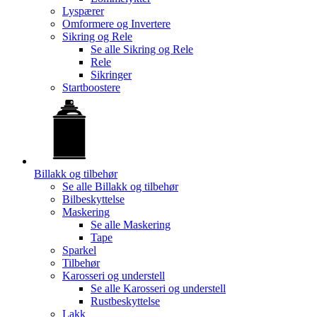
Lyspærer
Omformere og Invertere
Sikring og Rele
Se alle
Sikring og Rele
Rele
Sikringer
Startboostere
Billakk og tilbehør
Se alle
Billakk og tilbehør
Bilbeskyttelse
Maskering
Se alle
Maskering
Tape
Sparkel
Tilbehør
Karosseri og understell
Se alle
Karosseri og understell
Rustbeskyttelse
Lakk