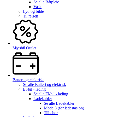
Se alle
Båtpleie
Vask
Lyd og bilde
Til reisen
Mjøsbil Outlet
Batteri og elektrisk
Se alle
Batteri og elektrisk
El-bil - lading
Se alle
El-bil - lading
Ladekabler
Se alle
Ladekabler
Mode 3 (for ladestasjon)
Tilbehør