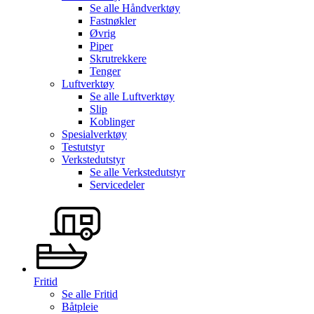
Se alle
Håndverktøy
Fastnøkler
Øvrig
Piper
Skrutrekkere
Tenger
Luftverktøy
Se alle
Luftverktøy
Slip
Koblinger
Spesialverktøy
Testutstyr
Verkstedutstyr
Se alle
Verkstedutstyr
Servicedeler
Fritid
Se alle
Fritid
Båtpleie