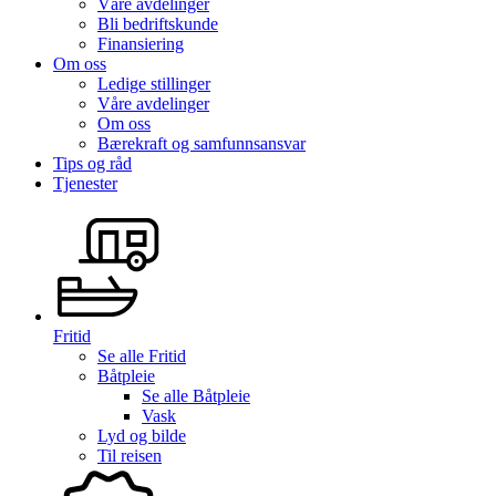
Våre avdelinger
Bli bedriftskunde
Finansiering
Om oss
Ledige stillinger
Våre avdelinger
Om oss
Bærekraft og samfunnsansvar
Tips og råd
Tjenester
Fritid
Se alle
Fritid
Båtpleie
Se alle
Båtpleie
Vask
Lyd og bilde
Til reisen