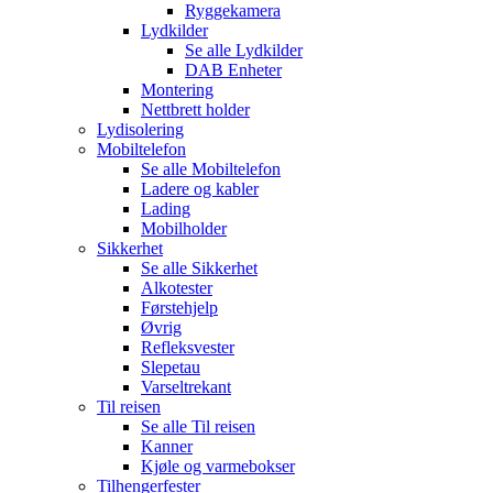
Ryggekamera
Lydkilder
Se alle
Lydkilder
DAB Enheter
Montering
Nettbrett holder
Lydisolering
Mobiltelefon
Se alle
Mobiltelefon
Ladere og kabler
Lading
Mobilholder
Sikkerhet
Se alle
Sikkerhet
Alkotester
Førstehjelp
Øvrig
Refleksvester
Slepetau
Varseltrekant
Til reisen
Se alle
Til reisen
Kanner
Kjøle og varmebokser
Tilhengerfester