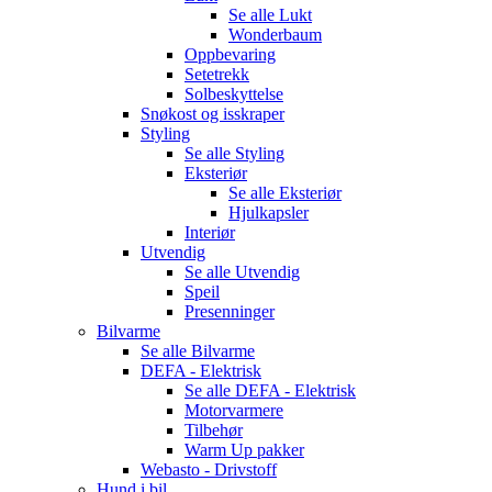
Se alle
Lukt
Wonderbaum
Oppbevaring
Setetrekk
Solbeskyttelse
Snøkost og isskraper
Styling
Se alle
Styling
Eksteriør
Se alle
Eksteriør
Hjulkapsler
Interiør
Utvendig
Se alle
Utvendig
Speil
Presenninger
Bilvarme
Se alle
Bilvarme
DEFA - Elektrisk
Se alle
DEFA - Elektrisk
Motorvarmere
Tilbehør
Warm Up pakker
Webasto - Drivstoff
Hund i bil