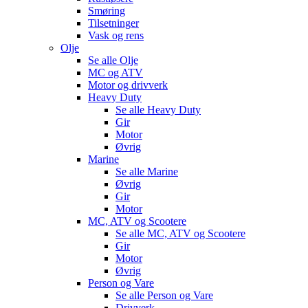
Smøring
Tilsetninger
Vask og rens
Olje
Se alle
Olje
MC og ATV
Motor og drivverk
Heavy Duty
Se alle
Heavy Duty
Gir
Motor
Øvrig
Marine
Se alle
Marine
Øvrig
Gir
Motor
MC, ATV og Scootere
Se alle
MC, ATV og Scootere
Gir
Motor
Øvrig
Person og Vare
Se alle
Person og Vare
Drivverk