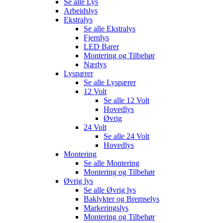
Se alle
Lys
Arbeidslys
Ekstralys
Se alle
Ekstralys
Fjernlys
LED Barer
Montering og Tilbehør
Nærlys
Lyspærer
Se alle
Lyspærer
12 Volt
Se alle
12 Volt
Hovedlys
Øvrig
24 Volt
Se alle
24 Volt
Hovedlys
Montering
Se alle
Montering
Montering og Tilbehør
Øvrig lys
Se alle
Øvrig lys
Baklykter og Bremselys
Markeringslys
Montering og Tilbehør