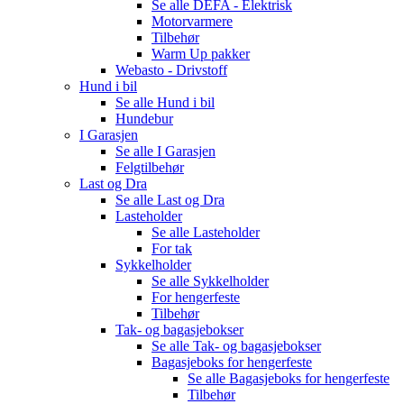
Se alle
DEFA - Elektrisk
Motorvarmere
Tilbehør
Warm Up pakker
Webasto - Drivstoff
Hund i bil
Se alle
Hund i bil
Hundebur
I Garasjen
Se alle
I Garasjen
Felgtilbehør
Last og Dra
Se alle
Last og Dra
Lasteholder
Se alle
Lasteholder
For tak
Sykkelholder
Se alle
Sykkelholder
For hengerfeste
Tilbehør
Tak- og bagasjebokser
Se alle
Tak- og bagasjebokser
Bagasjeboks for hengerfeste
Se alle
Bagasjeboks for hengerfeste
Tilbehør