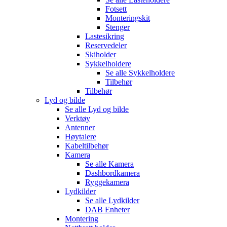
Fotsett
Monteringskit
Stenger
Lastesikring
Reservedeler
Skiholder
Sykkelholdere
Se alle
Sykkelholdere
Tilbehør
Tilbehør
Lyd og bilde
Se alle
Lyd og bilde
Verktøy
Antenner
Høytalere
Kabeltilbehør
Kamera
Se alle
Kamera
Dashbordkamera
Ryggekamera
Lydkilder
Se alle
Lydkilder
DAB Enheter
Montering