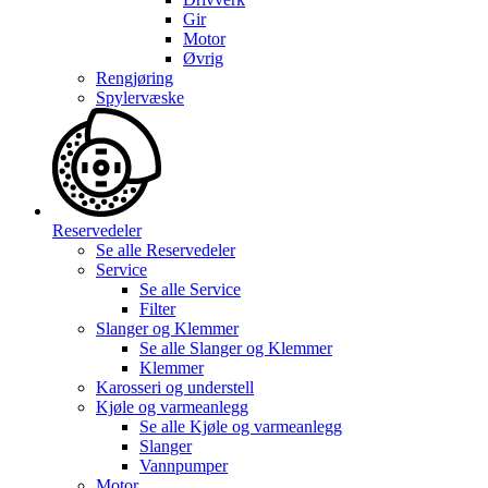
Gir
Motor
Øvrig
Rengjøring
Spylervæske
Reservedeler
Se alle
Reservedeler
Service
Se alle
Service
Filter
Slanger og Klemmer
Se alle
Slanger og Klemmer
Klemmer
Karosseri og understell
Kjøle og varmeanlegg
Se alle
Kjøle og varmeanlegg
Slanger
Vannpumper
Motor