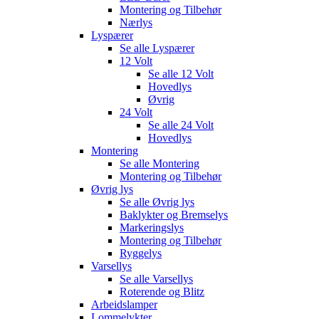
Montering og Tilbehør
Nærlys
Lyspærer
Se alle
Lyspærer
12 Volt
Se alle
12 Volt
Hovedlys
Øvrig
24 Volt
Se alle
24 Volt
Hovedlys
Montering
Se alle
Montering
Montering og Tilbehør
Øvrig lys
Se alle
Øvrig lys
Baklykter og Bremselys
Markeringslys
Montering og Tilbehør
Ryggelys
Varsellys
Se alle
Varsellys
Roterende og Blitz
Arbeidslamper
Lommelykter