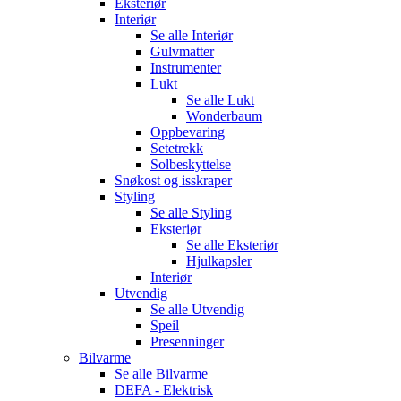
Eksteriør
Interiør
Se alle
Interiør
Gulvmatter
Instrumenter
Lukt
Se alle
Lukt
Wonderbaum
Oppbevaring
Setetrekk
Solbeskyttelse
Snøkost og isskraper
Styling
Se alle
Styling
Eksteriør
Se alle
Eksteriør
Hjulkapsler
Interiør
Utvendig
Se alle
Utvendig
Speil
Presenninger
Bilvarme
Se alle
Bilvarme
DEFA - Elektrisk