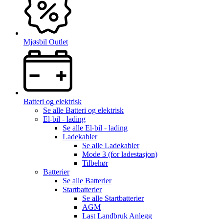
Mjøsbil Outlet
Batteri og elektrisk
Se alle
Batteri og elektrisk
El-bil - lading
Se alle
El-bil - lading
Ladekabler
Se alle
Ladekabler
Mode 3 (for ladestasjon)
Tilbehør
Batterier
Se alle
Batterier
Startbatterier
Se alle
Startbatterier
AGM
Last Landbruk Anlegg