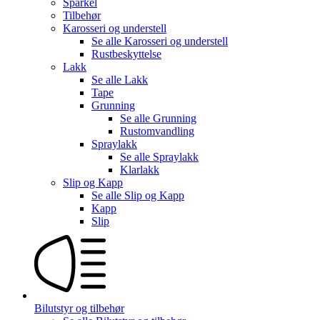
Sparkel
Tilbehør
Karosseri og understell
Se alle
Karosseri og understell
Rustbeskyttelse
Lakk
Se alle
Lakk
Tape
Grunning
Se alle
Grunning
Rustomvandling
Spraylakk
Se alle
Spraylakk
Klarlakk
Slip og Kapp
Se alle
Slip og Kapp
Kapp
Slip
Bilutstyr og tilbehør