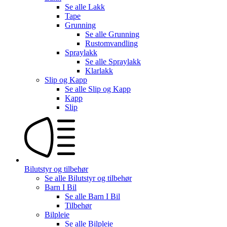
Se alle
Lakk
Tape
Grunning
Se alle
Grunning
Rustomvandling
Spraylakk
Se alle
Spraylakk
Klarlakk
Slip og Kapp
Se alle
Slip og Kapp
Kapp
Slip
Bilutstyr og tilbehør
Se alle
Bilutstyr og tilbehør
Barn I Bil
Se alle
Barn I Bil
Tilbehør
Bilpleie
Se alle
Bilpleie