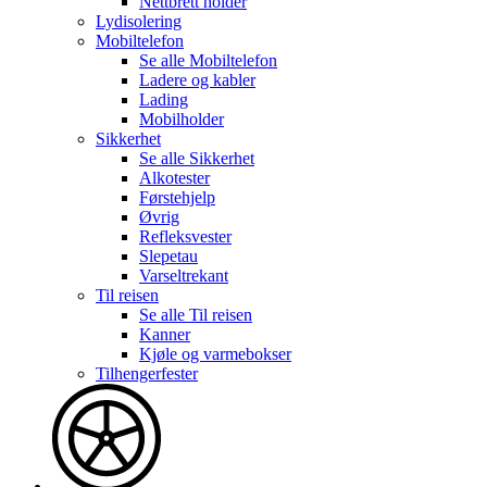
Nettbrett holder
Lydisolering
Mobiltelefon
Se alle
Mobiltelefon
Ladere og kabler
Lading
Mobilholder
Sikkerhet
Se alle
Sikkerhet
Alkotester
Førstehjelp
Øvrig
Refleksvester
Slepetau
Varseltrekant
Til reisen
Se alle
Til reisen
Kanner
Kjøle og varmebokser
Tilhengerfester