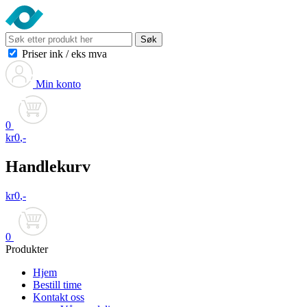
Søk
Priser ink
/
eks mva
Min konto
0
kr
0
,-
Handlekurv
kr
0
,-
0
Produkter
Hjem
Bestill time
Kontakt oss