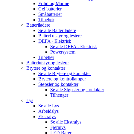
Fritid og Marine
Gel batterier
Småbatterier
Tilbehør
Batteriladere
Se alle
Batteriladere
Batteri utstyr og testere
DEFA - Elektrisk
Se alle
DEFA - Elektrisk
Powersystem
Tilbehør
Batteriutstyr og testere
Brytere og kontakter
Se alle
Brytere og kontakter
Brytere og kontrollamper
Støpsler og kontakter
Se alle
Støpsler og kontakter
Tilhenger
Lys
Se alle
Lys
Arbeidslys
Ekstralys
Se alle
Ekstralys
Fjernlys
LED Barer