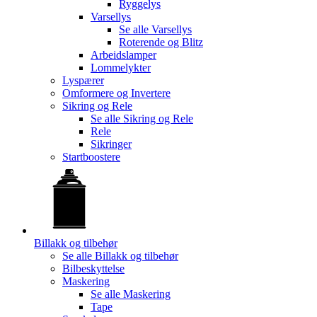
Ryggelys
Varsellys
Se alle
Varsellys
Roterende og Blitz
Arbeidslamper
Lommelykter
Lyspærer
Omformere og Invertere
Sikring og Rele
Se alle
Sikring og Rele
Rele
Sikringer
Startboostere
Billakk og tilbehør
Se alle
Billakk og tilbehør
Bilbeskyttelse
Maskering
Se alle
Maskering
Tape