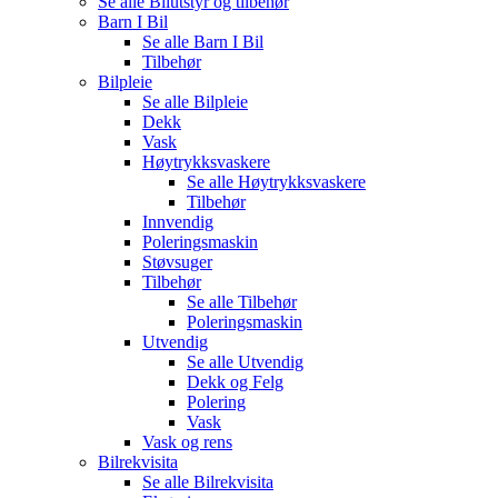
Se alle
Bilutstyr og tilbehør
Barn I Bil
Se alle
Barn I Bil
Tilbehør
Bilpleie
Se alle
Bilpleie
Dekk
Vask
Høytrykksvaskere
Se alle
Høytrykksvaskere
Tilbehør
Innvendig
Poleringsmaskin
Støvsuger
Tilbehør
Se alle
Tilbehør
Poleringsmaskin
Utvendig
Se alle
Utvendig
Dekk og Felg
Polering
Vask
Vask og rens
Bilrekvisita
Se alle
Bilrekvisita