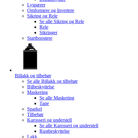
Lyspærer
Omformere og Invertere
Sikring og Rele
Se alle
Sikring og Rele
Rele
Sikringer
Startboostere
Billakk og tilbehør
Se alle
Billakk og tilbehør
Bilbeskyttelse
Maskering
Se alle
Maskering
Tape
Sparkel
Tilbehør
Karosseri og understell
Se alle
Karosseri og understell
Rustbeskyttelse
Lakk