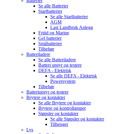
Batterier
Se alle
Batterier
Startbatterier
Se alle
Startbatterier
AGM
Last Landbruk Anlegg
Fritid og Marine
Gel batterier
Småbatterier
Tilbehør
Batteriladere
Se alle
Batteriladere
Batteri utstyr og testere
DEFA - Elektrisk
Se alle
DEFA - Elektrisk
Powersystem
Tilbehør
Batteriutstyr og testere
Brytere og kontakter
Se alle
Brytere og kontakter
Brytere og kontrollamper
Støpsler og kontakter
Se alle
Støpsler og kontakter
Tilhenger
Lys