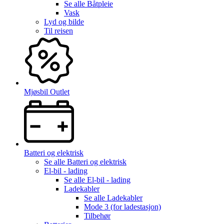
Se alle
Båtpleie
Vask
Lyd og bilde
Til reisen
Mjøsbil Outlet
Batteri og elektrisk
Se alle
Batteri og elektrisk
El-bil - lading
Se alle
El-bil - lading
Ladekabler
Se alle
Ladekabler
Mode 3 (for ladestasjon)
Tilbehør