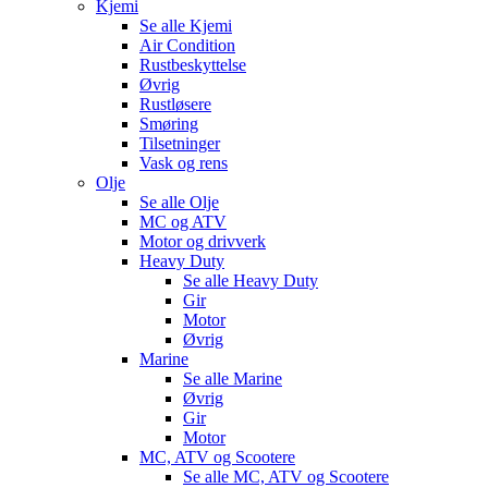
Kjemi
Se alle
Kjemi
Air Condition
Rustbeskyttelse
Øvrig
Rustløsere
Smøring
Tilsetninger
Vask og rens
Olje
Se alle
Olje
MC og ATV
Motor og drivverk
Heavy Duty
Se alle
Heavy Duty
Gir
Motor
Øvrig
Marine
Se alle
Marine
Øvrig
Gir
Motor
MC, ATV og Scootere
Se alle
MC, ATV og Scootere