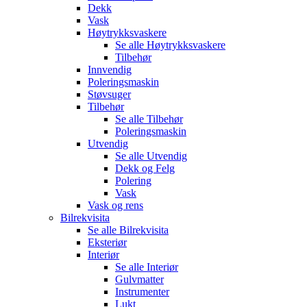
Dekk
Vask
Høytrykksvaskere
Se alle
Høytrykksvaskere
Tilbehør
Innvendig
Poleringsmaskin
Støvsuger
Tilbehør
Se alle
Tilbehør
Poleringsmaskin
Utvendig
Se alle
Utvendig
Dekk og Felg
Polering
Vask
Vask og rens
Bilrekvisita
Se alle
Bilrekvisita
Eksteriør
Interiør
Se alle
Interiør
Gulvmatter
Instrumenter
Lukt