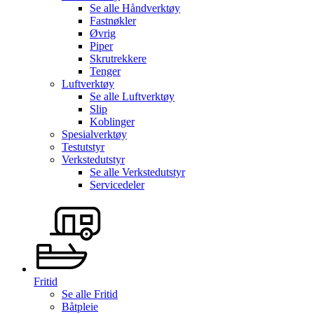
Se alle
Håndverktøy
Fastnøkler
Øvrig
Piper
Skrutrekkere
Tenger
Luftverktøy
Se alle
Luftverktøy
Slip
Koblinger
Spesialverktøy
Testutstyr
Verkstedutstyr
Se alle
Verkstedutstyr
Servicedeler
Fritid
Se alle
Fritid
Båtpleie