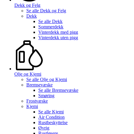
Dekk og Felg
Se alle
Dekk og Felg
Dekk
Se alle
Dekk
Sommerdekk
Vinterdekk med pigg
Vinterdekk uten pigg
Olje og Kjemi
Se alle
Olje og Kjemi
Bremsevæske
Se alle
Bremsevæske
Smøring
Frostvæske
Kjemi
Se alle
Kjemi
Air Condition
Rustbeskyttelse
Øvrig
Rustløsere