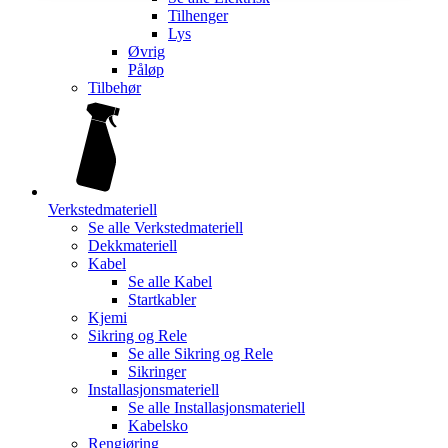
Tilhenger
Lys
Øvrig
Påløp
Tilbehør
Verkstedmateriell
Se alle
Verkstedmateriell
Dekkmateriell
Kabel
Se alle
Kabel
Startkabler
Kjemi
Sikring og Rele
Se alle
Sikring og Rele
Sikringer
Installasjonsmateriell
Se alle
Installasjonsmateriell
Kabelsko
Rengjøring