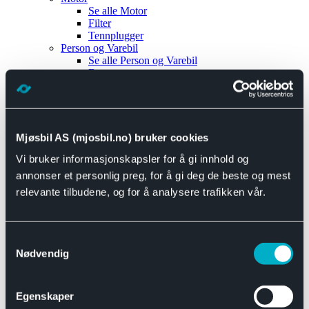
Se alle
Motor
Filter
Tennplugger
Person og Varebil
Se alle
Person og Varebil
Brems
Elektrisk
Bremser
Motor og drivverk
Universal
Se alle
Universal
Mjøsbil AS (mjosbil.no) bruker cookies
Bremsedeler
Vi bruker informasjonskapsler for å gi innhold og
Se alle
Bremsedeler
Bremsenippler
annonser et personlig preg, for å gi deg de beste og mest
Drivline og motor
relevante tilbudene, og for å analysere trafikken vår.
Se alle
Drivline og motor
Bensinpumpe
Eksosanlegg
Se alle
Eksosanlegg
Samtykkevalg
Reparasjonsmateriell
Nødvendig
Eksteriør
Se alle
Eksteriør
Horn og Tuter
Egenskaper
Speil
Interiør