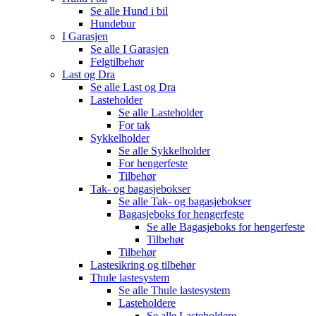
Se alle
Hund i bil
Hundebur
I Garasjen
Se alle
I Garasjen
Felgtilbehør
Last og Dra
Se alle
Last og Dra
Lasteholder
Se alle
Lasteholder
For tak
Sykkelholder
Se alle
Sykkelholder
For hengerfeste
Tilbehør
Tak- og bagasjebokser
Se alle
Tak- og bagasjebokser
Bagasjeboks for hengerfeste
Se alle
Bagasjeboks for hengerfeste
Tilbehør
Tilbehør
Lastesikring og tilbehør
Thule lastesystem
Se alle
Thule lastesystem
Lasteholdere
Se alle
Lasteholdere