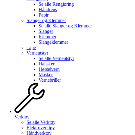
Se alle
Rengjøring
Håndrens
Papir
Slanger og Klemmer
Se alle
Slanger og Klemmer
Slanger
Klemmer
Slangeklemmer
Tape
Verneutstyr
Se alle
Verneutstyr
Hansker
Hørselvern
Masker
Vernebriller
Verktøy
Se alle
Verktøy
Elektroverktøy
Håndverktøy