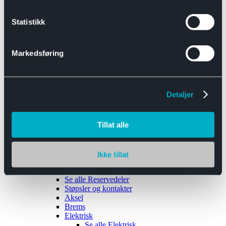
Se alle
Interiør
Sikkerhetsbelte
Statistikk
Tanklokk
Vindusviskere
Markedsføring
Detaljer
Tilhengere
Se alle
Tilhengere
Biltransport
Tillat alle
Maskinhenger
Yrkeshenger
Båthengere
Skaphengere
Ikke tillat
Varehengere
Reservedeler
Se alle
Reservedeler
Støpsler og kontakter
Aksel
Brems
Elektrisk
Se alle
Elektrisk