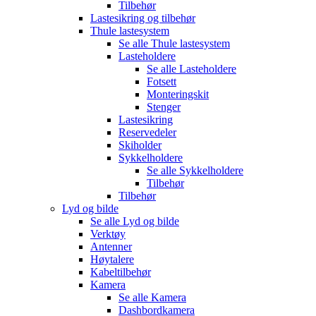
Tilbehør
Lastesikring og tilbehør
Thule lastesystem
Se alle
Thule lastesystem
Lasteholdere
Se alle
Lasteholdere
Fotsett
Monteringskit
Stenger
Lastesikring
Reservedeler
Skiholder
Sykkelholdere
Se alle
Sykkelholdere
Tilbehør
Tilbehør
Lyd og bilde
Se alle
Lyd og bilde
Verktøy
Antenner
Høytalere
Kabeltilbehør
Kamera
Se alle
Kamera
Dashbordkamera