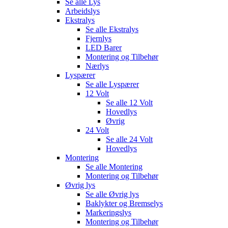
Se alle
Lys
Arbeidslys
Ekstralys
Se alle
Ekstralys
Fjernlys
LED Barer
Montering og Tilbehør
Nærlys
Lyspærer
Se alle
Lyspærer
12 Volt
Se alle
12 Volt
Hovedlys
Øvrig
24 Volt
Se alle
24 Volt
Hovedlys
Montering
Se alle
Montering
Montering og Tilbehør
Øvrig lys
Se alle
Øvrig lys
Baklykter og Bremselys
Markeringslys
Montering og Tilbehør