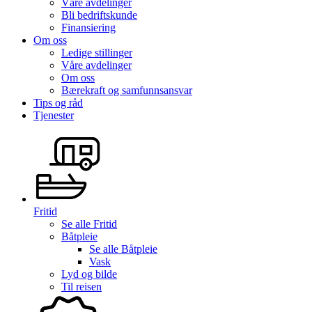
Våre avdelinger
Bli bedriftskunde
Finansiering
Om oss
Ledige stillinger
Våre avdelinger
Om oss
Bærekraft og samfunnsansvar
Tips og råd
Tjenester
Fritid
Se alle
Fritid
Båtpleie
Se alle
Båtpleie
Vask
Lyd og bilde
Til reisen