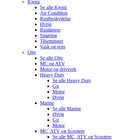
Kjemi
Se alle
Kjemi
Air Condition
Rustbeskyttelse
Øvrig
Rustløsere
Smøring
Tilsetninger
Vask og rens
Olje
Se alle
Olje
MC og ATV
Motor og drivverk
Heavy Duty
Se alle
Heavy Duty
Gir
Motor
Øvrig
Marine
Se alle
Marine
Øvrig
Gir
Motor
MC, ATV og Scootere
Se alle
MC, ATV og Scootere