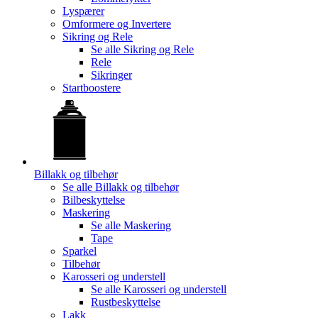
Lyspærer
Omformere og Invertere
Sikring og Rele
Se alle
Sikring og Rele
Rele
Sikringer
Startboostere
Billakk og tilbehør
Se alle
Billakk og tilbehør
Bilbeskyttelse
Maskering
Se alle
Maskering
Tape
Sparkel
Tilbehør
Karosseri og understell
Se alle
Karosseri og understell
Rustbeskyttelse
Lakk