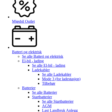
Mjøsbil Outlet
Batteri og elektrisk
Se alle
Batteri og elektrisk
El-bil - lading
Se alle
El-bil - lading
Ladekabler
Se alle
Ladekabler
Mode 3 (for ladestasjon)
Tilbehør
Batterier
Se alle
Batterier
Startbatterier
Se alle
Startbatterier
AGM
Last Landbruk Anlegg