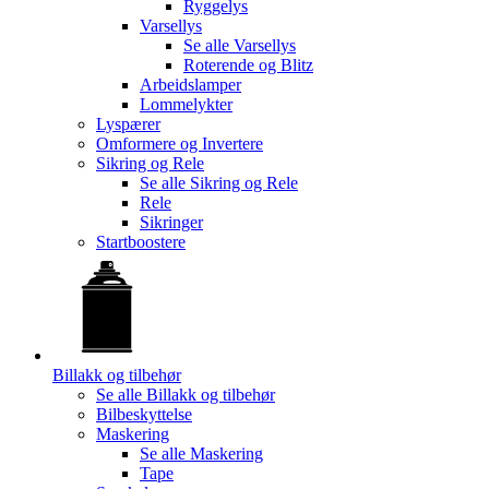
Ryggelys
Varsellys
Se alle
Varsellys
Roterende og Blitz
Arbeidslamper
Lommelykter
Lyspærer
Omformere og Invertere
Sikring og Rele
Se alle
Sikring og Rele
Rele
Sikringer
Startboostere
Billakk og tilbehør
Se alle
Billakk og tilbehør
Bilbeskyttelse
Maskering
Se alle
Maskering
Tape