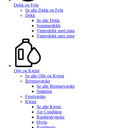
Dekk og Felg
Se alle
Dekk og Felg
Dekk
Se alle
Dekk
Sommerdekk
Vinterdekk med pigg
Vinterdekk uten pigg
Olje og Kjemi
Se alle
Olje og Kjemi
Bremsevæske
Se alle
Bremsevæske
Smøring
Frostvæske
Kjemi
Se alle
Kjemi
Air Condition
Rustbeskyttelse
Øvrig
Rustløsere