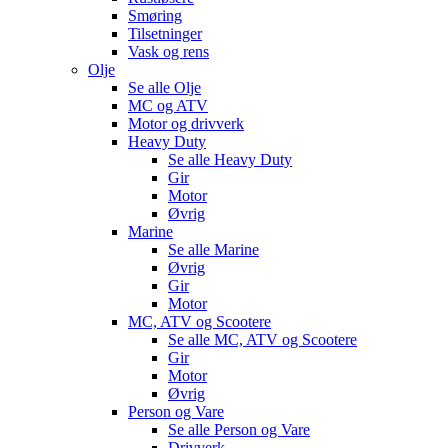
Smøring
Tilsetninger
Vask og rens
Olje
Se alle
Olje
MC og ATV
Motor og drivverk
Heavy Duty
Se alle
Heavy Duty
Gir
Motor
Øvrig
Marine
Se alle
Marine
Øvrig
Gir
Motor
MC, ATV og Scootere
Se alle
MC, ATV og Scootere
Gir
Motor
Øvrig
Person og Vare
Se alle
Person og Vare
Drivverk