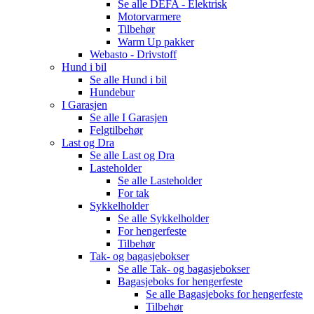
Se alle
DEFA - Elektrisk
Motorvarmere
Tilbehør
Warm Up pakker
Webasto - Drivstoff
Hund i bil
Se alle
Hund i bil
Hundebur
I Garasjen
Se alle
I Garasjen
Felgtilbehør
Last og Dra
Se alle
Last og Dra
Lasteholder
Se alle
Lasteholder
For tak
Sykkelholder
Se alle
Sykkelholder
For hengerfeste
Tilbehør
Tak- og bagasjebokser
Se alle
Tak- og bagasjebokser
Bagasjeboks for hengerfeste
Se alle
Bagasjeboks for hengerfeste
Tilbehør