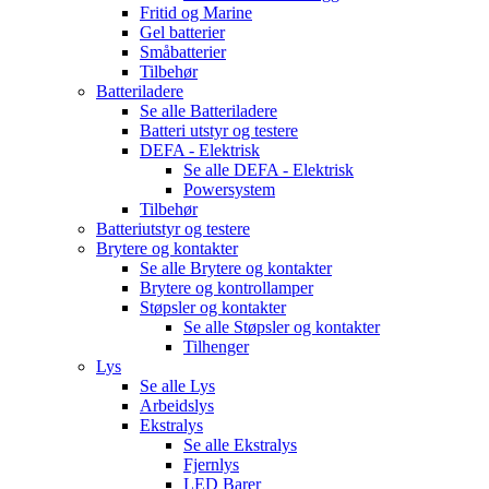
Fritid og Marine
Gel batterier
Småbatterier
Tilbehør
Batteriladere
Se alle
Batteriladere
Batteri utstyr og testere
DEFA - Elektrisk
Se alle
DEFA - Elektrisk
Powersystem
Tilbehør
Batteriutstyr og testere
Brytere og kontakter
Se alle
Brytere og kontakter
Brytere og kontrollamper
Støpsler og kontakter
Se alle
Støpsler og kontakter
Tilhenger
Lys
Se alle
Lys
Arbeidslys
Ekstralys
Se alle
Ekstralys
Fjernlys
LED Barer