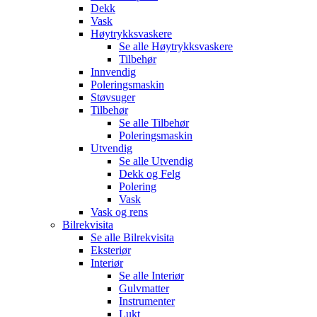
Dekk
Vask
Høytrykksvaskere
Se alle
Høytrykksvaskere
Tilbehør
Innvendig
Poleringsmaskin
Støvsuger
Tilbehør
Se alle
Tilbehør
Poleringsmaskin
Utvendig
Se alle
Utvendig
Dekk og Felg
Polering
Vask
Vask og rens
Bilrekvisita
Se alle
Bilrekvisita
Eksteriør
Interiør
Se alle
Interiør
Gulvmatter
Instrumenter
Lukt