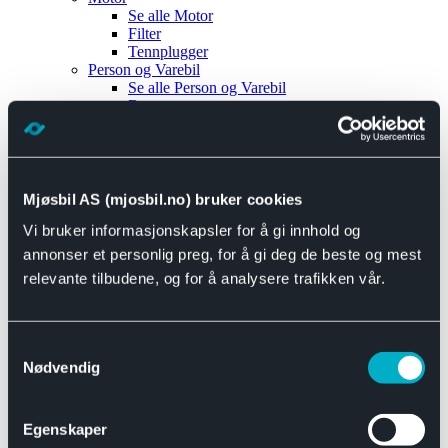
Se alle
Motor
Filter
Tennplugger
Person og Varebil
Se alle
Person og Varebil
Brems
Elektrisk
Bremser
Motor og drivverk
Universal
Se alle
Universal
Mjøsbil AS (mjosbil.no) bruker cookies
Bremsedeler
Vi bruker informasjonskapsler for å gi innhold og
Se alle
Bremsedeler
Bremsenippler
annonser et personlig preg, for å gi deg de beste og mest
Drivline og motor
relevante tilbudene, og for å analysere trafikken vår.
Se alle
Drivline og motor
Bensinpumpe
Eksosanlegg
Se alle
Eksosanlegg
Samtykkevalg
Reparasjonsmateriell
Nødvendig
Eksteriør
Se alle
Eksteriør
Horn og Tuter
Egenskaper
Speil
Interiør