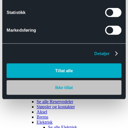
Se alle
Interiør
Sikkerhetsbelte
Statistikk
Tanklokk
Vindusviskere
Markedsføring
Detaljer
Tilhengere
Se alle
Tilhengere
Biltransport
Tillat alle
Maskinhenger
Yrkeshenger
Båthengere
Skaphengere
Ikke tillat
Varehengere
Reservedeler
Se alle
Reservedeler
Støpsler og kontakter
Aksel
Brems
Elektrisk
Se alle
Elektrisk