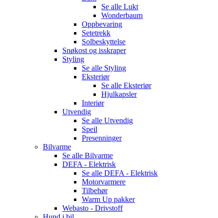
Se alle
Lukt
Wonderbaum
Oppbevaring
Setetrekk
Solbeskyttelse
Snøkost og isskraper
Styling
Se alle
Styling
Eksteriør
Se alle
Eksteriør
Hjulkapsler
Interiør
Utvendig
Se alle
Utvendig
Speil
Presenninger
Bilvarme
Se alle
Bilvarme
DEFA - Elektrisk
Se alle
DEFA - Elektrisk
Motorvarmere
Tilbehør
Warm Up pakker
Webasto - Drivstoff
Hund i bil