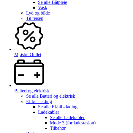
Se alle
Båtpleie
Vask
Lyd og bilde
Til reisen
Mjøsbil Outlet
Batteri og elektrisk
Se alle
Batteri og elektrisk
El-bil - lading
Se alle
El-bil - lading
Ladekabler
Se alle
Ladekabler
Mode 3 (for ladestasjon)
Tilbehør