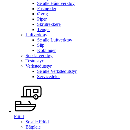
Se alle
Håndverktøy
Fastnøkler
Øvrig
Piper
Skrutrekkere
Tenger
Luftverktøy
Se alle
Luftverktøy
Slip
Koblinger
Spesialverktøy
Testutstyr
Verkstedutstyr
Se alle
Verkstedutstyr
Servicedeler
Fritid
Se alle
Fritid
Båtpleie