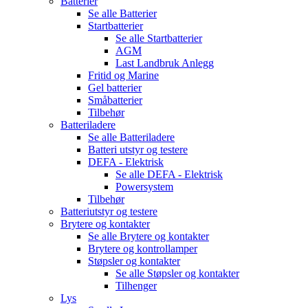
Batterier
Se alle
Batterier
Startbatterier
Se alle
Startbatterier
AGM
Last Landbruk Anlegg
Fritid og Marine
Gel batterier
Småbatterier
Tilbehør
Batteriladere
Se alle
Batteriladere
Batteri utstyr og testere
DEFA - Elektrisk
Se alle
DEFA - Elektrisk
Powersystem
Tilbehør
Batteriutstyr og testere
Brytere og kontakter
Se alle
Brytere og kontakter
Brytere og kontrollamper
Støpsler og kontakter
Se alle
Støpsler og kontakter
Tilhenger
Lys