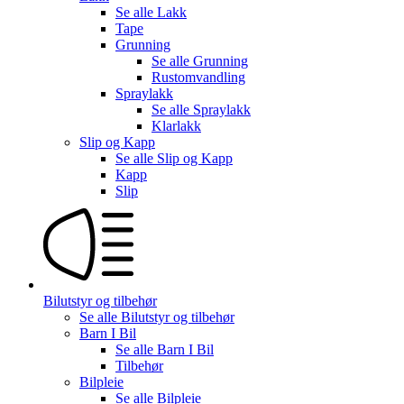
Se alle
Lakk
Tape
Grunning
Se alle
Grunning
Rustomvandling
Spraylakk
Se alle
Spraylakk
Klarlakk
Slip og Kapp
Se alle
Slip og Kapp
Kapp
Slip
Bilutstyr og tilbehør
Se alle
Bilutstyr og tilbehør
Barn I Bil
Se alle
Barn I Bil
Tilbehør
Bilpleie
Se alle
Bilpleie