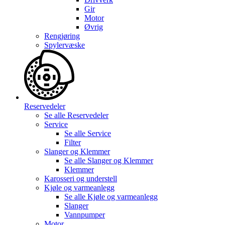
Gir
Motor
Øvrig
Rengjøring
Spylervæske
Reservedeler
Se alle
Reservedeler
Service
Se alle
Service
Filter
Slanger og Klemmer
Se alle
Slanger og Klemmer
Klemmer
Karosseri og understell
Kjøle og varmeanlegg
Se alle
Kjøle og varmeanlegg
Slanger
Vannpumper
Motor