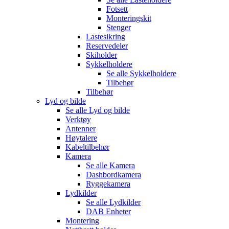
Fotsett
Monteringskit
Stenger
Lastesikring
Reservedeler
Skiholder
Sykkelholdere
Se alle
Sykkelholdere
Tilbehør
Tilbehør
Lyd og bilde
Se alle
Lyd og bilde
Verktøy
Antenner
Høytalere
Kabeltilbehør
Kamera
Se alle
Kamera
Dashbordkamera
Ryggekamera
Lydkilder
Se alle
Lydkilder
DAB Enheter
Montering