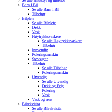
Se alle
Bilutstyr og tilbehør
Barn I Bil
Se alle
Barn I Bil
Tilbehør
Bilpleie
Se alle
Bilpleie
Dekk
Vask
Høytrykksvaskere
Se alle
Høytrykksvaskere
Tilbehør
Innvendig
Poleringsmaskin
Støvsuger
Tilbehør
Se alle
Tilbehør
Poleringsmaskin
Utvendig
Se alle
Utvendig
Dekk og Felg
Polering
Vask
Vask og rens
Bilrekvisita
Se alle
Bilrekvisita