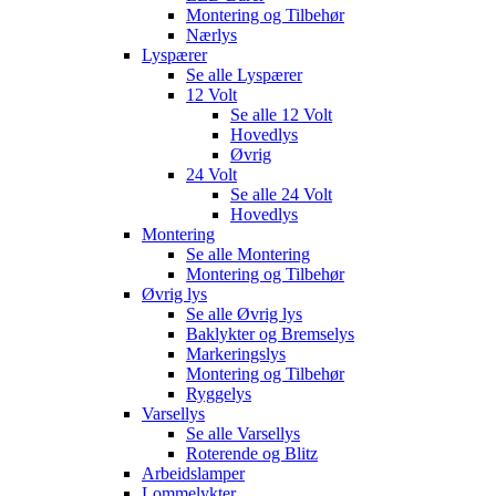
Montering og Tilbehør
Nærlys
Lyspærer
Se alle
Lyspærer
12 Volt
Se alle
12 Volt
Hovedlys
Øvrig
24 Volt
Se alle
24 Volt
Hovedlys
Montering
Se alle
Montering
Montering og Tilbehør
Øvrig lys
Se alle
Øvrig lys
Baklykter og Bremselys
Markeringslys
Montering og Tilbehør
Ryggelys
Varsellys
Se alle
Varsellys
Roterende og Blitz
Arbeidslamper
Lommelykter