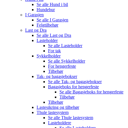
Se alle
Hund i bil
Hundebur
I Garasjen
Se alle
I Garasjen
Felgtilbehør
Last og Dra
Se alle
Last og Dra
Lasteholder
Se alle
Lasteholder
For tak
Sykkelholder
Se alle
Sykkelholder
For hengerfeste
Tilbehør
Tak- og bagasjebokser
Se alle
Tak- og bagasjebokser
Bagasjeboks for hengerfeste
Se alle
Bagasjeboks for hengerfeste
Tilbehør
Tilbehør
Lastesikring og tilbehør
Thule lastesystem
Se alle
Thule lastesystem
Lasteholdere
Se alle
Lasteholdere