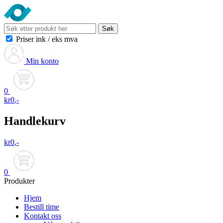
Søk
Priser ink
/
eks mva
Min konto
0
kr
0
,-
Handlekurv
kr
0
,-
0
Produkter
Hjem
Bestill time
Kontakt oss