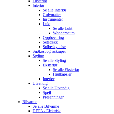
Eksteriør
Interiør
Se alle
Interiør
Gulvmatter
Instrumenter
Lukt
Se alle
Lukt
Wonderbaum
Oppbevaring
Setetrekk
Solbeskyttelse
Snøkost og isskraper
Styling
Se alle
Styling
Eksteriør
Se alle
Eksteriør
Hjulkapsler
Interiør
Utvendig
Se alle
Utvendig
Speil
Presenninger
Bilvarme
Se alle
Bilvarme
DEFA - Elektrisk