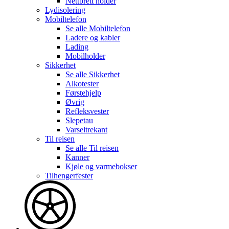
Nettbrett holder
Lydisolering
Mobiltelefon
Se alle
Mobiltelefon
Ladere og kabler
Lading
Mobilholder
Sikkerhet
Se alle
Sikkerhet
Alkotester
Førstehjelp
Øvrig
Refleksvester
Slepetau
Varseltrekant
Til reisen
Se alle
Til reisen
Kanner
Kjøle og varmebokser
Tilhengerfester