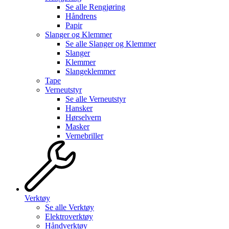
Se alle
Rengjøring
Håndrens
Papir
Slanger og Klemmer
Se alle
Slanger og Klemmer
Slanger
Klemmer
Slangeklemmer
Tape
Verneutstyr
Se alle
Verneutstyr
Hansker
Hørselvern
Masker
Vernebriller
Verktøy
Se alle
Verktøy
Elektroverktøy
Håndverktøy