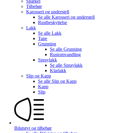
Sparkel
Tilbehør
Karosseri og understell
Se alle
Karosseri og understell
Rustbeskyttelse
Lakk
Se alle
Lakk
Tape
Grunning
Se alle
Grunning
Rustomvandling
Spraylakk
Se alle
Spraylakk
Klarlakk
Slip og Kapp
Se alle
Slip og Kapp
Kapp
Slip
Bilutstyr og tilbehør