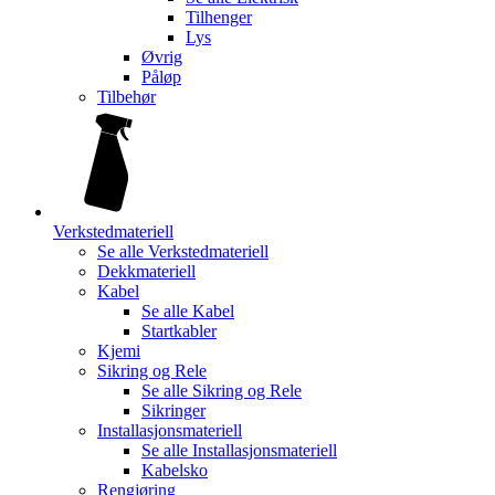
Tilhenger
Lys
Øvrig
Påløp
Tilbehør
Verkstedmateriell
Se alle
Verkstedmateriell
Dekkmateriell
Kabel
Se alle
Kabel
Startkabler
Kjemi
Sikring og Rele
Se alle
Sikring og Rele
Sikringer
Installasjonsmateriell
Se alle
Installasjonsmateriell
Kabelsko
Rengjøring