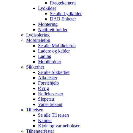
Ryggekamera
Lydkilder
Se alle
Lydkilder
DAB Enheter
Montering
Nettbrett holder
Lydisolering
Mobiltelefon
Se alle
Mobiltelefon
Ladere og kabler
Lading
Mobilholder
Sikkerhet
Se alle
Sikkerhet
Alkotester
Førstehjelp
Øvrig
Refleksvester
Slepetau
Varseltrekant
Til reisen
Se alle
Til reisen
Kanner
Kjøle og varmebokser
Tilhengerfester