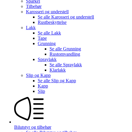
Sparkel
Tilbehør
Karosseri og understell
Se alle
Karosseri og understell
Rustbeskyttelse
Lakk
Se alle
Lakk
Tape
Grunning
Se alle
Grunning
Rustomvandling
Spraylakk
Se alle
Spraylakk
Klarlakk
Slip og Kapp
Se alle
Slip og Kapp
Kapp
Slip
Bilutstyr og tilbehør