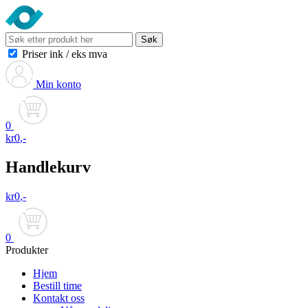
Søk
Priser ink
/
eks mva
Min konto
0
kr
0
,-
Handlekurv
kr
0
,-
0
Produkter
Hjem
Bestill time
Kontakt oss