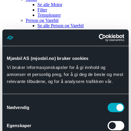
Se alle
Motor
Filter
Tennplugger
Person og Varebil
Se alle
Person og Varebil
Brems
Elektrisk
Bremser
Motor og drivverk
Universal
Se alle
Universal
Mjøsbil AS (mjosbil.no) bruker cookies
Bremsedeler
Vi bruker informasjonskapsler for å gi innhold og
Se alle
Bremsedeler
Bremsenippler
annonser et personlig preg, for å gi deg de beste og mest
Drivline og motor
relevante tilbudene, og for å analysere trafikken vår.
Se alle
Drivline og motor
Bensinpumpe
Eksosanlegg
Se alle
Eksosanlegg
Samtykkevalg
Reparasjonsmateriell
Nødvendig
Eksteriør
Se alle
Eksteriør
Horn og Tuter
Egenskaper
Speil
Interiør