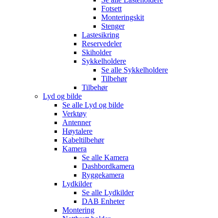
Fotsett
Monteringskit
Stenger
Lastesikring
Reservedeler
Skiholder
Sykkelholdere
Se alle
Sykkelholdere
Tilbehør
Tilbehør
Lyd og bilde
Se alle
Lyd og bilde
Verktøy
Antenner
Høytalere
Kabeltilbehør
Kamera
Se alle
Kamera
Dashbordkamera
Ryggekamera
Lydkilder
Se alle
Lydkilder
DAB Enheter
Montering