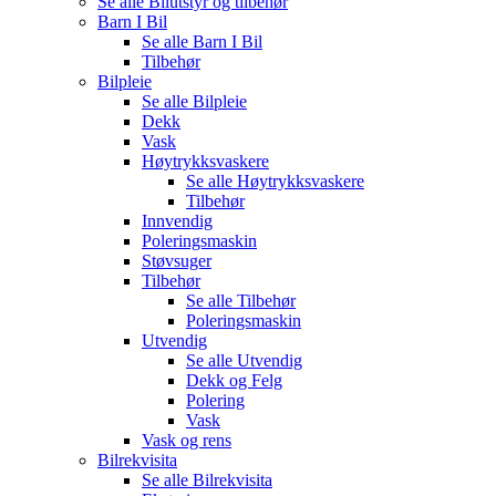
Se alle
Bilutstyr og tilbehør
Barn I Bil
Se alle
Barn I Bil
Tilbehør
Bilpleie
Se alle
Bilpleie
Dekk
Vask
Høytrykksvaskere
Se alle
Høytrykksvaskere
Tilbehør
Innvendig
Poleringsmaskin
Støvsuger
Tilbehør
Se alle
Tilbehør
Poleringsmaskin
Utvendig
Se alle
Utvendig
Dekk og Felg
Polering
Vask
Vask og rens
Bilrekvisita
Se alle
Bilrekvisita