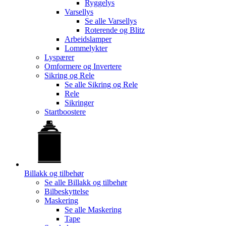
Ryggelys
Varsellys
Se alle
Varsellys
Roterende og Blitz
Arbeidslamper
Lommelykter
Lyspærer
Omformere og Invertere
Sikring og Rele
Se alle
Sikring og Rele
Rele
Sikringer
Startboostere
Billakk og tilbehør
Se alle
Billakk og tilbehør
Bilbeskyttelse
Maskering
Se alle
Maskering
Tape