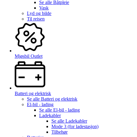
Se alle
Båtpleie
Vask
Lyd og bilde
Til reisen
Mjøsbil Outlet
Batteri og elektrisk
Se alle
Batteri og elektrisk
El-bil - lading
Se alle
El-bil - lading
Ladekabler
Se alle
Ladekabler
Mode 3 (for ladestasjon)
Tilbehør