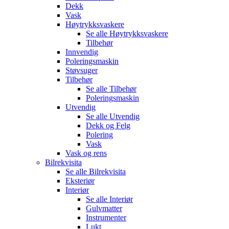
Dekk
Vask
Høytrykksvaskere
Se alle
Høytrykksvaskere
Tilbehør
Innvendig
Poleringsmaskin
Støvsuger
Tilbehør
Se alle
Tilbehør
Poleringsmaskin
Utvendig
Se alle
Utvendig
Dekk og Felg
Polering
Vask
Vask og rens
Bilrekvisita
Se alle
Bilrekvisita
Eksteriør
Interiør
Se alle
Interiør
Gulvmatter
Instrumenter
Lukt