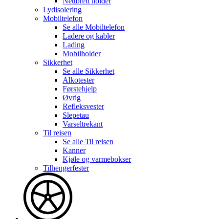
Nettbrett holder
Lydisolering
Mobiltelefon
Se alle
Mobiltelefon
Ladere og kabler
Lading
Mobilholder
Sikkerhet
Se alle
Sikkerhet
Alkotester
Førstehjelp
Øvrig
Refleksvester
Slepetau
Varseltrekant
Til reisen
Se alle
Til reisen
Kanner
Kjøle og varmebokser
Tilhengerfester