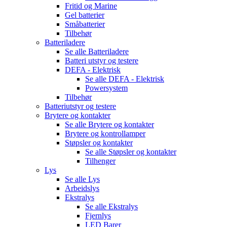
Fritid og Marine
Gel batterier
Småbatterier
Tilbehør
Batteriladere
Se alle
Batteriladere
Batteri utstyr og testere
DEFA - Elektrisk
Se alle
DEFA - Elektrisk
Powersystem
Tilbehør
Batteriutstyr og testere
Brytere og kontakter
Se alle
Brytere og kontakter
Brytere og kontrollamper
Støpsler og kontakter
Se alle
Støpsler og kontakter
Tilhenger
Lys
Se alle
Lys
Arbeidslys
Ekstralys
Se alle
Ekstralys
Fjernlys
LED Barer