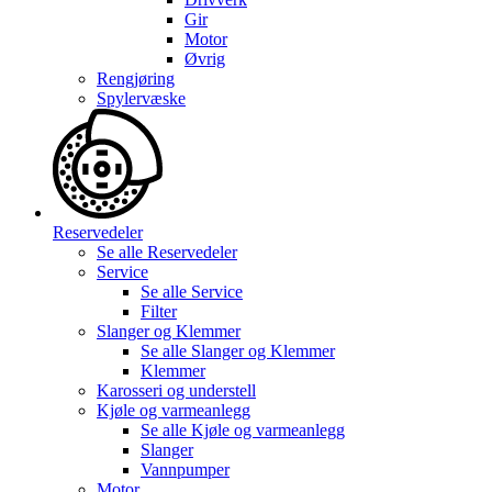
Gir
Motor
Øvrig
Rengjøring
Spylervæske
Reservedeler
Se alle
Reservedeler
Service
Se alle
Service
Filter
Slanger og Klemmer
Se alle
Slanger og Klemmer
Klemmer
Karosseri og understell
Kjøle og varmeanlegg
Se alle
Kjøle og varmeanlegg
Slanger
Vannpumper
Motor