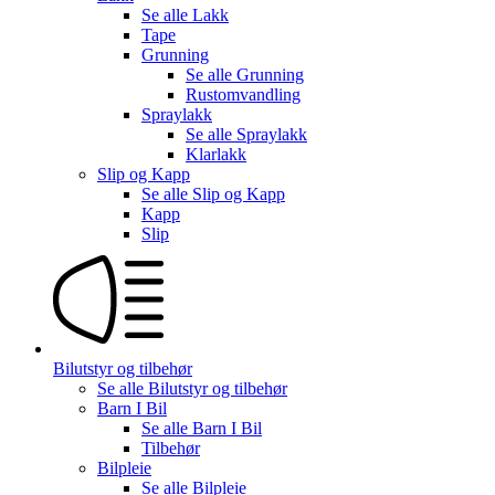
Se alle
Lakk
Tape
Grunning
Se alle
Grunning
Rustomvandling
Spraylakk
Se alle
Spraylakk
Klarlakk
Slip og Kapp
Se alle
Slip og Kapp
Kapp
Slip
Bilutstyr og tilbehør
Se alle
Bilutstyr og tilbehør
Barn I Bil
Se alle
Barn I Bil
Tilbehør
Bilpleie
Se alle
Bilpleie