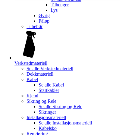
Tilhenger
Lys
Øvrig
Påløp
Tilbehør
Verkstedmateriell
Se alle
Verkstedmateriell
Dekkmateriell
Kabel
Se alle
Kabel
Startkabler
Kjemi
Sikring og Rele
Se alle
Sikring og Rele
Sikringer
Installasjonsmateriell
Se alle
Installasjonsmateriell
Kabelsko
Rengjøring