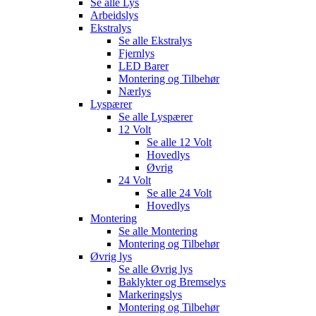
Se alle
Lys
Arbeidslys
Ekstralys
Se alle
Ekstralys
Fjernlys
LED Barer
Montering og Tilbehør
Nærlys
Lyspærer
Se alle
Lyspærer
12 Volt
Se alle
12 Volt
Hovedlys
Øvrig
24 Volt
Se alle
24 Volt
Hovedlys
Montering
Se alle
Montering
Montering og Tilbehør
Øvrig lys
Se alle
Øvrig lys
Baklykter og Bremselys
Markeringslys
Montering og Tilbehør