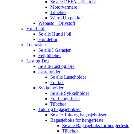
Se alle
DEFA - Elektrisk
Motorvarmere
Tilbehør
Warm Up pakker
Webasto - Drivstoff
Hund i bil
Se alle
Hund i bil
Hundebur
I Garasjen
Se alle
I Garasjen
Felgtilbehør
Last og Dra
Se alle
Last og Dra
Lasteholder
Se alle
Lasteholder
For tak
Sykkelholder
Se alle
Sykkelholder
For hengerfeste
Tilbehør
Tak- og bagasjebokser
Se alle
Tak- og bagasjebokser
Bagasjeboks for hengerfeste
Se alle
Bagasjeboks for hengerfeste
Tilbehør