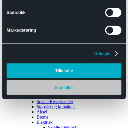
Se alle
Interiør
Sikkerhetsbelte
Statistikk
Tanklokk
Vindusviskere
Markedsføring
Detaljer
Tilhengere
Se alle
Tilhengere
Biltransport
Tillat alle
Maskinhenger
Yrkeshenger
Båthengere
Skaphengere
Ikke tillat
Varehengere
Reservedeler
Se alle
Reservedeler
Støpsler og kontakter
Aksel
Brems
Elektrisk
Se alle
Elektrisk