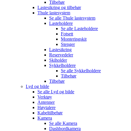
Tilbehør
Lastesikring og tilbehør
Thule lastesystem
Se alle
Thule lastesystem
Lasteholdere
Se alle
Lasteholdere
Fotsett
Monteringskit
Stenger
Lastesikring
Reservedeler
Skiholder
Sykkelholdere
Se alle
Sykkelholdere
Tilbehør
Tilbehør
Lyd og bilde
Se alle
Lyd og bilde
Verktøy
Antenner
Høytalere
Kabeltilbehør
Kamera
Se alle
Kamera
Dashbordkamera