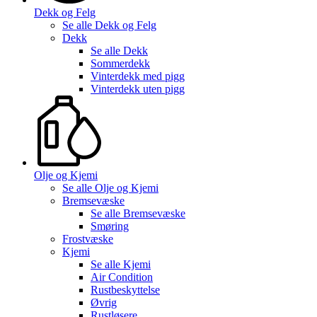
Dekk og Felg
Se alle
Dekk og Felg
Dekk
Se alle
Dekk
Sommerdekk
Vinterdekk med pigg
Vinterdekk uten pigg
Olje og Kjemi
Se alle
Olje og Kjemi
Bremsevæske
Se alle
Bremsevæske
Smøring
Frostvæske
Kjemi
Se alle
Kjemi
Air Condition
Rustbeskyttelse
Øvrig
Rustløsere