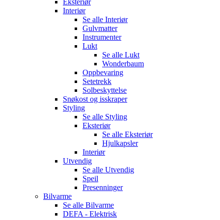
Eksteriør
Interiør
Se alle
Interiør
Gulvmatter
Instrumenter
Lukt
Se alle
Lukt
Wonderbaum
Oppbevaring
Setetrekk
Solbeskyttelse
Snøkost og isskraper
Styling
Se alle
Styling
Eksteriør
Se alle
Eksteriør
Hjulkapsler
Interiør
Utvendig
Se alle
Utvendig
Speil
Presenninger
Bilvarme
Se alle
Bilvarme
DEFA - Elektrisk