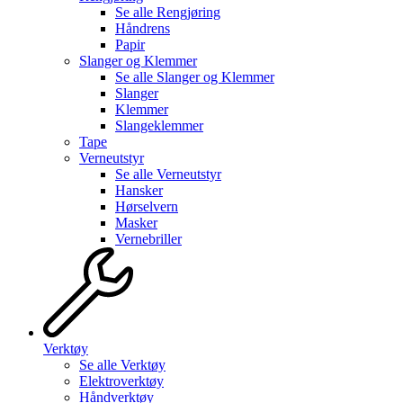
Se alle
Rengjøring
Håndrens
Papir
Slanger og Klemmer
Se alle
Slanger og Klemmer
Slanger
Klemmer
Slangeklemmer
Tape
Verneutstyr
Se alle
Verneutstyr
Hansker
Hørselvern
Masker
Vernebriller
Verktøy
Se alle
Verktøy
Elektroverktøy
Håndverktøy