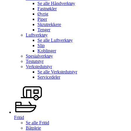
Se alle
Håndverktøy
Fastnøkler
Øvrig
Piper
Skrutrekkere
Tenger
Luftverktøy
Se alle
Luftverktøy
Slip
Koblinger
Spesialverktøy
Testutstyr
Verkstedutstyr
Se alle
Verkstedutstyr
Servicedeler
Fritid
Se alle
Fritid
Båtpleie