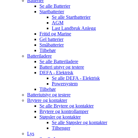
Batterier
Se alle
Batterier
Startbatterier
Se alle
Startbatterier
AGM
Last Landbruk Anlegg
Fritid og Marine
Gel batterier
Småbatterier
Tilbehør
Batteriladere
Se alle
Batteriladere
Batteri utstyr og testere
DEFA - Elektrisk
Se alle
DEFA - Elektrisk
Powersystem
Tilbehør
Batteriutstyr og testere
Brytere og kontakter
Se alle
Brytere og kontakter
Brytere og kontrollamper
Støpsler og kontakter
Se alle
Støpsler og kontakter
Tilhenger
Lys