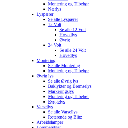
Montering og Tilbehør
Nærlys
Lyspærer
Se alle
Lyspærer
12 Volt
Se alle
12 Volt
Hovedlys
Øvrig
24 Volt
Se alle
24 Volt
Hovedlys
Montering
Se alle
Montering
Montering og Tilbehør
Øvrig lys
Se alle
Øvrig lys
Baklykter og Bremselys
Markeringslys
Montering og Tilbehør
Ryggelys
Varsellys
Se alle
Varsellys
Roterende og Blitz
Arbeidslamper
Lommelykter