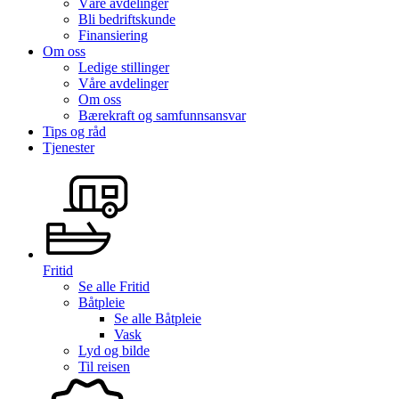
Våre avdelinger
Bli bedriftskunde
Finansiering
Om oss
Ledige stillinger
Våre avdelinger
Om oss
Bærekraft og samfunnsansvar
Tips og råd
Tjenester
Fritid
Se alle
Fritid
Båtpleie
Se alle
Båtpleie
Vask
Lyd og bilde
Til reisen