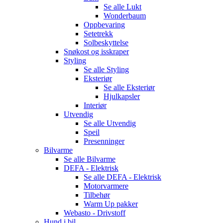
Se alle
Lukt
Wonderbaum
Oppbevaring
Setetrekk
Solbeskyttelse
Snøkost og isskraper
Styling
Se alle
Styling
Eksteriør
Se alle
Eksteriør
Hjulkapsler
Interiør
Utvendig
Se alle
Utvendig
Speil
Presenninger
Bilvarme
Se alle
Bilvarme
DEFA - Elektrisk
Se alle
DEFA - Elektrisk
Motorvarmere
Tilbehør
Warm Up pakker
Webasto - Drivstoff
Hund i bil