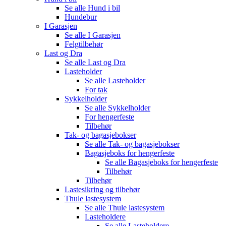
Se alle
Hund i bil
Hundebur
I Garasjen
Se alle
I Garasjen
Felgtilbehør
Last og Dra
Se alle
Last og Dra
Lasteholder
Se alle
Lasteholder
For tak
Sykkelholder
Se alle
Sykkelholder
For hengerfeste
Tilbehør
Tak- og bagasjebokser
Se alle
Tak- og bagasjebokser
Bagasjeboks for hengerfeste
Se alle
Bagasjeboks for hengerfeste
Tilbehør
Tilbehør
Lastesikring og tilbehør
Thule lastesystem
Se alle
Thule lastesystem
Lasteholdere
Se alle
Lasteholdere