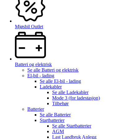
Mjøsbil Outlet
Batteri og elektrisk
Se alle
Batteri og elektrisk
El-bil - lading
Se alle
El-bil - lading
Ladekabler
Se alle
Ladekabler
Mode 3 (for ladestasjon)
Tilbehør
Batterier
Se alle
Batterier
Startbatterier
Se alle
Startbatterier
AGM
Last Landbruk Anlegg