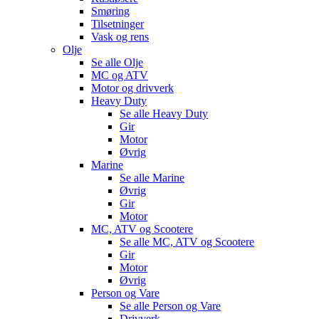
Smøring
Tilsetninger
Vask og rens
Olje
Se alle
Olje
MC og ATV
Motor og drivverk
Heavy Duty
Se alle
Heavy Duty
Gir
Motor
Øvrig
Marine
Se alle
Marine
Øvrig
Gir
Motor
MC, ATV og Scootere
Se alle
MC, ATV og Scootere
Gir
Motor
Øvrig
Person og Vare
Se alle
Person og Vare
Drivverk