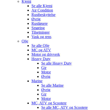
Kjemi
Se alle
Kjemi
Air Condition
Rustbeskyttelse
Øvrig
Rustløsere
Smøring
Tilsetninger
Vask og rens
Olje
Se alle
Olje
MC og ATV
Motor og drivverk
Heavy Duty
Se alle
Heavy Duty
Gir
Motor
Øvrig
Marine
Se alle
Marine
Øvrig
Gir
Motor
MC, ATV og Scootere
Se alle
MC, ATV og Scootere