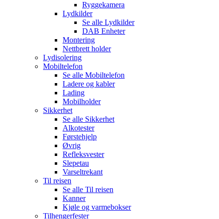
Ryggekamera
Lydkilder
Se alle
Lydkilder
DAB Enheter
Montering
Nettbrett holder
Lydisolering
Mobiltelefon
Se alle
Mobiltelefon
Ladere og kabler
Lading
Mobilholder
Sikkerhet
Se alle
Sikkerhet
Alkotester
Førstehjelp
Øvrig
Refleksvester
Slepetau
Varseltrekant
Til reisen
Se alle
Til reisen
Kanner
Kjøle og varmebokser
Tilhengerfester