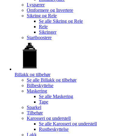
Lyspærer
Omformere og Invertere
Sikring og Rele
Se alle
Sikring og Rele
Rele
Sikringer
Startboostere
Billakk og tilbehør
Se alle
Billakk og tilbehør
Bilbeskyttelse
Maskering
Se alle
Maskering
Tape
Sparkel
Tilbehør
Karosseri og understell
Se alle
Karosseri og understell
Rustbeskyttelse
Lakk