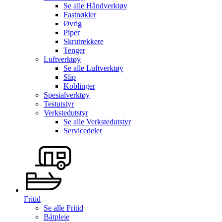
Se alle
Håndverktøy
Fastnøkler
Øvrig
Piper
Skrutrekkere
Tenger
Luftverktøy
Se alle
Luftverktøy
Slip
Koblinger
Spesialverktøy
Testutstyr
Verkstedutstyr
Se alle
Verkstedutstyr
Servicedeler
Fritid
Se alle
Fritid
Båtpleie