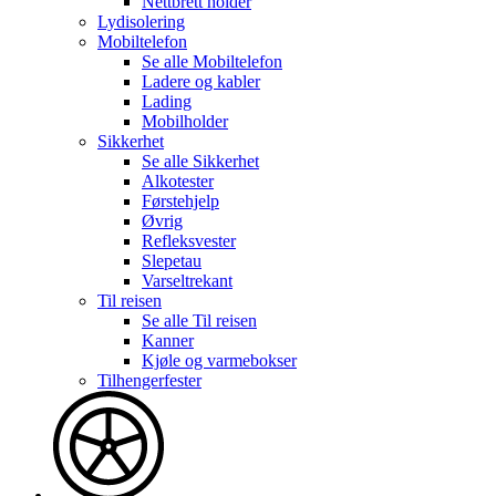
Nettbrett holder
Lydisolering
Mobiltelefon
Se alle
Mobiltelefon
Ladere og kabler
Lading
Mobilholder
Sikkerhet
Se alle
Sikkerhet
Alkotester
Førstehjelp
Øvrig
Refleksvester
Slepetau
Varseltrekant
Til reisen
Se alle
Til reisen
Kanner
Kjøle og varmebokser
Tilhengerfester