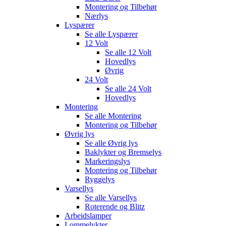
Montering og Tilbehør
Nærlys
Lyspærer
Se alle
Lyspærer
12 Volt
Se alle
12 Volt
Hovedlys
Øvrig
24 Volt
Se alle
24 Volt
Hovedlys
Montering
Se alle
Montering
Montering og Tilbehør
Øvrig lys
Se alle
Øvrig lys
Baklykter og Bremselys
Markeringslys
Montering og Tilbehør
Ryggelys
Varsellys
Se alle
Varsellys
Roterende og Blitz
Arbeidslamper
Lommelykter