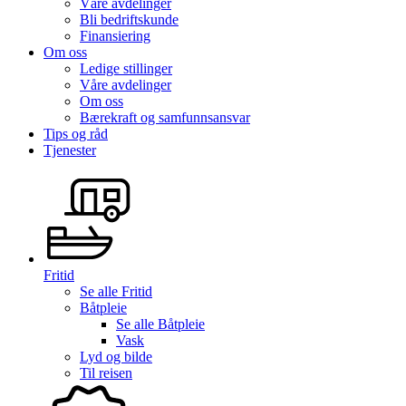
Våre avdelinger
Bli bedriftskunde
Finansiering
Om oss
Ledige stillinger
Våre avdelinger
Om oss
Bærekraft og samfunnsansvar
Tips og råd
Tjenester
Fritid
Se alle
Fritid
Båtpleie
Se alle
Båtpleie
Vask
Lyd og bilde
Til reisen