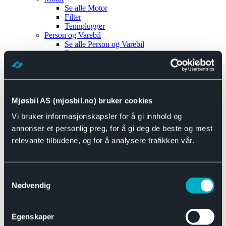
Se alle
Motor
Filter
Tennplugger
Person og Varebil
Se alle
Person og Varebil
Brems
Elektrisk
Bremser
Motor og drivverk
Universal
Se alle
Universal
Mjøsbil AS (mjosbil.no) bruker cookies
Bremsedeler
Vi bruker informasjonskapsler for å gi innhold og
Se alle
Bremsedeler
Bremsenippler
annonser et personlig preg, for å gi deg de beste og mest
Drivline og motor
relevante tilbudene, og for å analysere trafikken vår.
Se alle
Drivline og motor
Bensinpumpe
Eksosanlegg
Se alle
Eksosanlegg
Samtykkevalg
Reparasjonsmateriell
Nødvendig
Eksteriør
Se alle
Eksteriør
Horn og Tuter
Egenskaper
Speil
Interiør