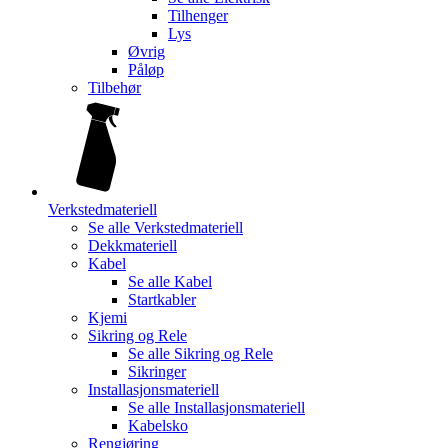
Tilhenger
Lys
Øvrig
Påløp
Tilbehør
Verkstedmateriell
Se alle
Verkstedmateriell
Dekkmateriell
Kabel
Se alle
Kabel
Startkabler
Kjemi
Sikring og Rele
Se alle
Sikring og Rele
Sikringer
Installasjonsmateriell
Se alle
Installasjonsmateriell
Kabelsko
Rengjøring