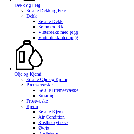
Dekk og Felg
Se alle
Dekk og Felg
Dekk
Se alle
Dekk
Sommerdekk
Vinterdekk med pigg
Vinterdekk uten pigg
Olje og Kjemi
Se alle
Olje og Kjemi
Bremsevæske
Se alle
Bremsevæske
Smøring
Frostvæske
Kjemi
Se alle
Kjemi
Air Condition
Rustbeskyttelse
Øvrig
Rustløsere