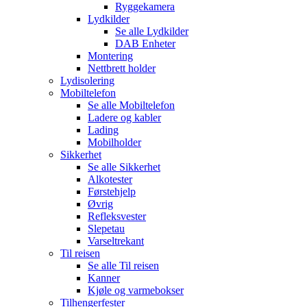
Ryggekamera
Lydkilder
Se alle
Lydkilder
DAB Enheter
Montering
Nettbrett holder
Lydisolering
Mobiltelefon
Se alle
Mobiltelefon
Ladere og kabler
Lading
Mobilholder
Sikkerhet
Se alle
Sikkerhet
Alkotester
Førstehjelp
Øvrig
Refleksvester
Slepetau
Varseltrekant
Til reisen
Se alle
Til reisen
Kanner
Kjøle og varmebokser
Tilhengerfester