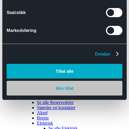
Se alle
Interiør
Sikkerhetsbelte
Statistikk
Tanklokk
Vindusviskere
Markedsføring
Detaljer
Tilhengere
Se alle
Tilhengere
Biltransport
Tillat alle
Maskinhenger
Yrkeshenger
Båthengere
Skaphengere
Ikke tillat
Varehengere
Reservedeler
Se alle
Reservedeler
Støpsler og kontakter
Aksel
Brems
Elektrisk
Se alle
Elektrisk