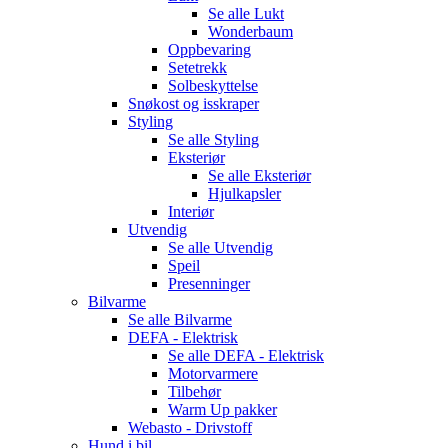
Se alle
Lukt
Wonderbaum
Oppbevaring
Setetrekk
Solbeskyttelse
Snøkost og isskraper
Styling
Se alle
Styling
Eksteriør
Se alle
Eksteriør
Hjulkapsler
Interiør
Utvendig
Se alle
Utvendig
Speil
Presenninger
Bilvarme
Se alle
Bilvarme
DEFA - Elektrisk
Se alle
DEFA - Elektrisk
Motorvarmere
Tilbehør
Warm Up pakker
Webasto - Drivstoff
Hund i bil