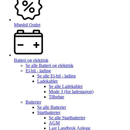
Mjøsbil Outlet
Batteri og elektrisk
Se alle
Batteri og elektrisk
El-bil - lading
Se alle
El-bil - lading
Ladekabler
Se alle
Ladekabler
Mode 3 (for ladestasjon)
Tilbehør
Batterier
Se alle
Batterier
Startbatterier
Se alle
Startbatterier
AGM
Last Landbruk Anlegg