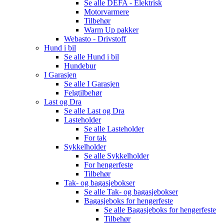
Se alle
DEFA - Elektrisk
Motorvarmere
Tilbehør
Warm Up pakker
Webasto - Drivstoff
Hund i bil
Se alle
Hund i bil
Hundebur
I Garasjen
Se alle
I Garasjen
Felgtilbehør
Last og Dra
Se alle
Last og Dra
Lasteholder
Se alle
Lasteholder
For tak
Sykkelholder
Se alle
Sykkelholder
For hengerfeste
Tilbehør
Tak- og bagasjebokser
Se alle
Tak- og bagasjebokser
Bagasjeboks for hengerfeste
Se alle
Bagasjeboks for hengerfeste
Tilbehør