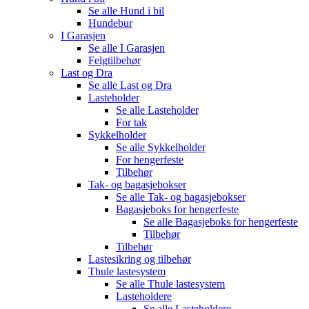
Se alle
Hund i bil
Hundebur
I Garasjen
Se alle
I Garasjen
Felgtilbehør
Last og Dra
Se alle
Last og Dra
Lasteholder
Se alle
Lasteholder
For tak
Sykkelholder
Se alle
Sykkelholder
For hengerfeste
Tilbehør
Tak- og bagasjebokser
Se alle
Tak- og bagasjebokser
Bagasjeboks for hengerfeste
Se alle
Bagasjeboks for hengerfeste
Tilbehør
Tilbehør
Lastesikring og tilbehør
Thule lastesystem
Se alle
Thule lastesystem
Lasteholdere
Se alle
Lasteholdere