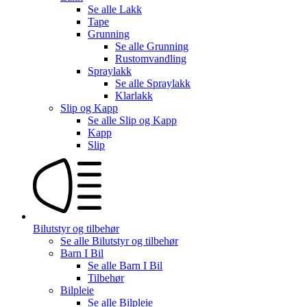
Se alle
Lakk
Tape
Grunning
Se alle
Grunning
Rustomvandling
Spraylakk
Se alle
Spraylakk
Klarlakk
Slip og Kapp
Se alle
Slip og Kapp
Kapp
Slip
Bilutstyr og tilbehør
Se alle
Bilutstyr og tilbehør
Barn I Bil
Se alle
Barn I Bil
Tilbehør
Bilpleie
Se alle
Bilpleie