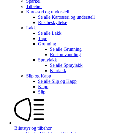
Sparkel
Tilbehør
Karosseri og understell
Se alle
Karosseri og understell
Rustbeskyttelse
Lakk
Se alle
Lakk
Tape
Grunning
Se alle
Grunning
Rustomvandling
Spraylakk
Se alle
Spraylakk
Klarlakk
Slip og Kapp
Se alle
Slip og Kapp
Kapp
Slip
Bilutstyr og tilbehør