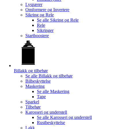
Lyspærer
Omformere og Invertere
Sikring og Rele
Se alle
Sikring og Rele
Rele
Sikringer
Startboostere
Billakk og tilbehør
Se alle
Billakk og tilbehør
Bilbeskyttelse
Maskering
Se alle
Maskering
Tape
Sparkel
Tilbehør
Karosseri og understell
Se alle
Karosseri og understell
Rustbeskyttelse
Lakk