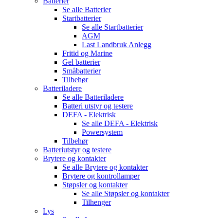
Batterier
Se alle
Batterier
Startbatterier
Se alle
Startbatterier
AGM
Last Landbruk Anlegg
Fritid og Marine
Gel batterier
Småbatterier
Tilbehør
Batteriladere
Se alle
Batteriladere
Batteri utstyr og testere
DEFA - Elektrisk
Se alle
DEFA - Elektrisk
Powersystem
Tilbehør
Batteriutstyr og testere
Brytere og kontakter
Se alle
Brytere og kontakter
Brytere og kontrollamper
Støpsler og kontakter
Se alle
Støpsler og kontakter
Tilhenger
Lys