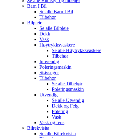
Se alle
Bilutstyr og tilbehør
Barn I Bil
Se alle
Barn I Bil
Tilbehør
Bilpleie
Se alle
Bilpleie
Dekk
Vask
Høytrykksvaskere
Se alle
Høytrykksvaskere
Tilbehør
Innvendig
Poleringsmaskin
Støvsuger
Tilbehør
Se alle
Tilbehør
Poleringsmaskin
Utvendig
Se alle
Utvendig
Dekk og Felg
Polering
Vask
Vask og rens
Bilrekvisita
Se alle
Bilrekvisita