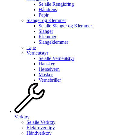
Se alle
Rengjøring
Håndrens
Papir
Slanger og Klemmer
Se alle
Slanger og Klemmer
Slanger
Klemmer
Slangeklemmer
Tape
Verneutstyr
Se alle
Verneutstyr
Hansker
Hørselvern
Masker
Vernebriller
Verktøy
Se alle
Verktøy
Elektroverktøy
Håndverktøy