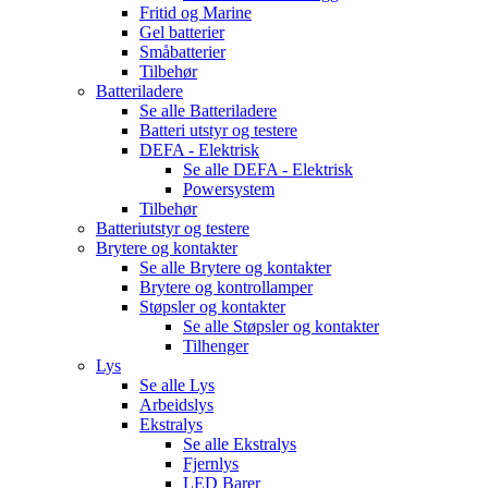
Fritid og Marine
Gel batterier
Småbatterier
Tilbehør
Batteriladere
Se alle
Batteriladere
Batteri utstyr og testere
DEFA - Elektrisk
Se alle
DEFA - Elektrisk
Powersystem
Tilbehør
Batteriutstyr og testere
Brytere og kontakter
Se alle
Brytere og kontakter
Brytere og kontrollamper
Støpsler og kontakter
Se alle
Støpsler og kontakter
Tilhenger
Lys
Se alle
Lys
Arbeidslys
Ekstralys
Se alle
Ekstralys
Fjernlys
LED Barer