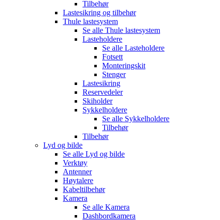
Tilbehør
Lastesikring og tilbehør
Thule lastesystem
Se alle
Thule lastesystem
Lasteholdere
Se alle
Lasteholdere
Fotsett
Monteringskit
Stenger
Lastesikring
Reservedeler
Skiholder
Sykkelholdere
Se alle
Sykkelholdere
Tilbehør
Tilbehør
Lyd og bilde
Se alle
Lyd og bilde
Verktøy
Antenner
Høytalere
Kabeltilbehør
Kamera
Se alle
Kamera
Dashbordkamera