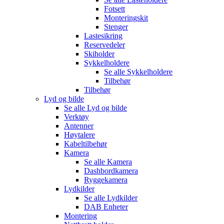
Fotsett
Monteringskit
Stenger
Lastesikring
Reservedeler
Skiholder
Sykkelholdere
Se alle
Sykkelholdere
Tilbehør
Tilbehør
Lyd og bilde
Se alle
Lyd og bilde
Verktøy
Antenner
Høytalere
Kabeltilbehør
Kamera
Se alle
Kamera
Dashbordkamera
Ryggekamera
Lydkilder
Se alle
Lydkilder
DAB Enheter
Montering