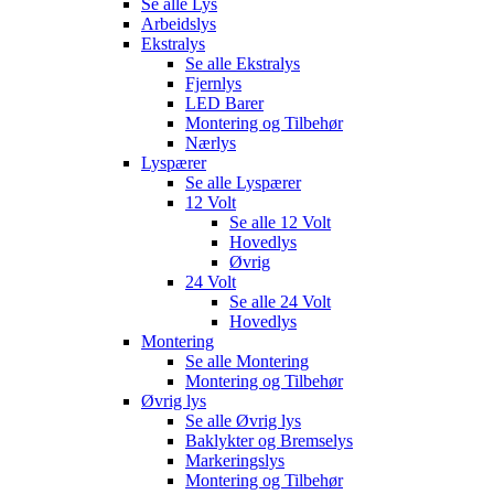
Se alle
Lys
Arbeidslys
Ekstralys
Se alle
Ekstralys
Fjernlys
LED Barer
Montering og Tilbehør
Nærlys
Lyspærer
Se alle
Lyspærer
12 Volt
Se alle
12 Volt
Hovedlys
Øvrig
24 Volt
Se alle
24 Volt
Hovedlys
Montering
Se alle
Montering
Montering og Tilbehør
Øvrig lys
Se alle
Øvrig lys
Baklykter og Bremselys
Markeringslys
Montering og Tilbehør