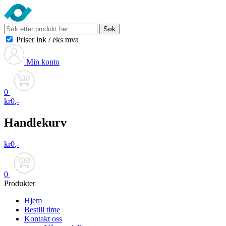
Søk
Priser ink
/
eks mva
Min konto
0
kr
0
,-
Handlekurv
kr
0
,-
0
Produkter
Hjem
Bestill time
Kontakt oss