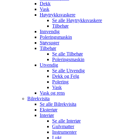
Dekk
Vask
Høytrykksvaskere
Se alle
Høytrykksvaskere
Tilbehør
Innvendig
Poleringsmaskin
Støvsuger
Tilbehør
Se alle
Tilbehør
Poleringsmaskin
Utvendig
Se alle
Utvendig
Dekk og Felg
Polering
Vask
Vask og rens
Bilrekvisita
Se alle
Bilrekvisita
Eksteriør
Interiør
Se alle
Interiør
Gulvmatter
Instrumenter
Lukt