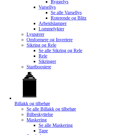
Ryggelys
Varsellys
Se alle
Varsellys
Roterende og Blitz
Arbeidslamper
Lommelykter
Lyspærer
Omformere og Invertere
Sikring og Rele
Se alle
Sikring og Rele
Rele
Sikringer
Startboostere
Billakk og tilbehør
Se alle
Billakk og tilbehør
Bilbeskyttelse
Maskering
Se alle
Maskering
Tape