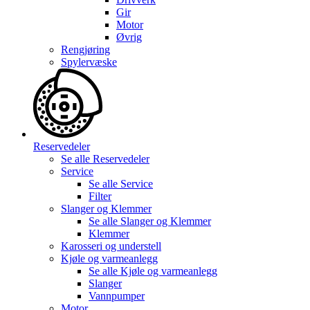
Gir
Motor
Øvrig
Rengjøring
Spylervæske
Reservedeler
Se alle
Reservedeler
Service
Se alle
Service
Filter
Slanger og Klemmer
Se alle
Slanger og Klemmer
Klemmer
Karosseri og understell
Kjøle og varmeanlegg
Se alle
Kjøle og varmeanlegg
Slanger
Vannpumper
Motor