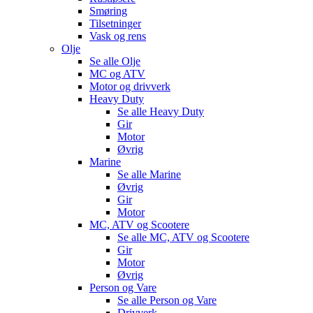
Smøring
Tilsetninger
Vask og rens
Olje
Se alle
Olje
MC og ATV
Motor og drivverk
Heavy Duty
Se alle
Heavy Duty
Gir
Motor
Øvrig
Marine
Se alle
Marine
Øvrig
Gir
Motor
MC, ATV og Scootere
Se alle
MC, ATV og Scootere
Gir
Motor
Øvrig
Person og Vare
Se alle
Person og Vare
Drivverk