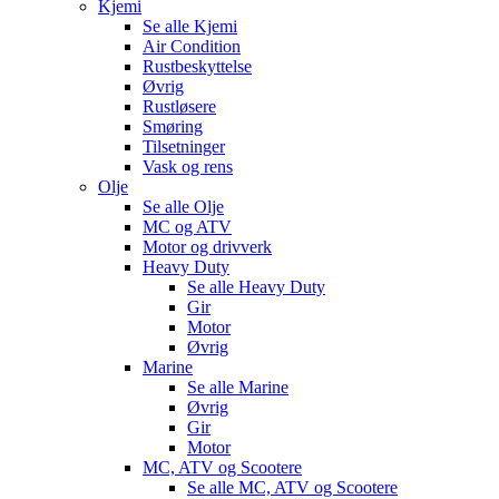
Kjemi
Se alle
Kjemi
Air Condition
Rustbeskyttelse
Øvrig
Rustløsere
Smøring
Tilsetninger
Vask og rens
Olje
Se alle
Olje
MC og ATV
Motor og drivverk
Heavy Duty
Se alle
Heavy Duty
Gir
Motor
Øvrig
Marine
Se alle
Marine
Øvrig
Gir
Motor
MC, ATV og Scootere
Se alle
MC, ATV og Scootere