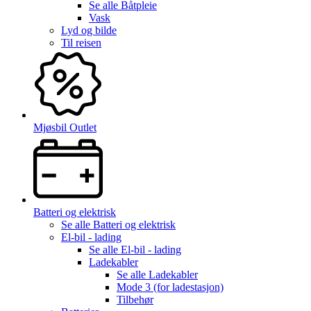
Se alle
Båtpleie
Vask
Lyd og bilde
Til reisen
Mjøsbil Outlet
Batteri og elektrisk
Se alle
Batteri og elektrisk
El-bil - lading
Se alle
El-bil - lading
Ladekabler
Se alle
Ladekabler
Mode 3 (for ladestasjon)
Tilbehør