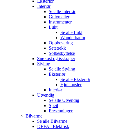
Eksteriør
Interiør
Se alle
Interiør
Gulvmatter
Instrumenter
Lukt
Se alle
Lukt
Wonderbaum
Oppbevaring
Setetrekk
Solbeskyttelse
Snøkost og isskraper
Styling
Se alle
Styling
Eksteriør
Se alle
Eksteriør
Hjulkapsler
Interiør
Utvendig
Se alle
Utvendig
Speil
Presenninger
Bilvarme
Se alle
Bilvarme
DEFA - Elektrisk