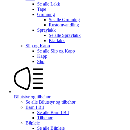
Se alle
Lakk
Tape
Grunning
Se alle
Grunning
Rustomvandling
Spraylakk
Se alle
Spraylakk
Klarlakk
Slip og Kapp
Se alle
Slip og Kapp
Kapp
Slip
Bilutstyr og tilbehør
Se alle
Bilutstyr og tilbehør
Barn I Bil
Se alle
Barn I Bil
Tilbehør
Bilpleie
Se alle
Bilpleie