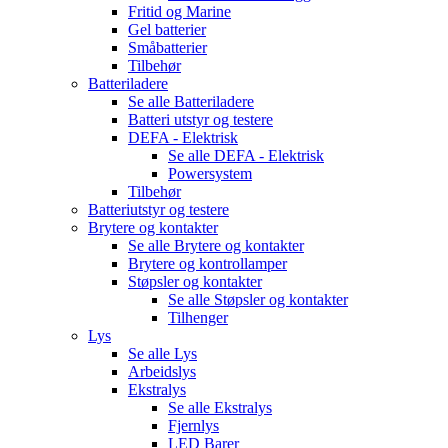
Fritid og Marine
Gel batterier
Småbatterier
Tilbehør
Batteriladere
Se alle
Batteriladere
Batteri utstyr og testere
DEFA - Elektrisk
Se alle
DEFA - Elektrisk
Powersystem
Tilbehør
Batteriutstyr og testere
Brytere og kontakter
Se alle
Brytere og kontakter
Brytere og kontrollamper
Støpsler og kontakter
Se alle
Støpsler og kontakter
Tilhenger
Lys
Se alle
Lys
Arbeidslys
Ekstralys
Se alle
Ekstralys
Fjernlys
LED Barer