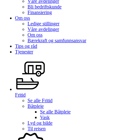
Våre avdelinger
Bli bedriftskunde
Finansiering
Om oss
Ledige stillinger
Våre avdelinger
Om oss
Bærekraft og samfunnsansvar
Tips og råd
Tjenester
Fritid
Se alle
Fritid
Båtpleie
Se alle
Båtpleie
Vask
Lyd og bilde
Til reisen