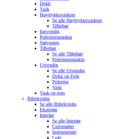
Dekk
Vask
Høytrykksvaskere
Se alle
Høytrykksvaskere
Tilbehør
Innvendig
Poleringsmaskin
Støvsuger
Tilbehør
Se alle
Tilbehør
Poleringsmaskin
Utvendig
Se alle
Utvendig
Dekk og Felg
Polering
Vask
Vask og rens
Bilrekvisita
Se alle
Bilrekvisita
Eksteriør
Interiør
Se alle
Interiør
Gulvmatter
Instrumenter
Lukt