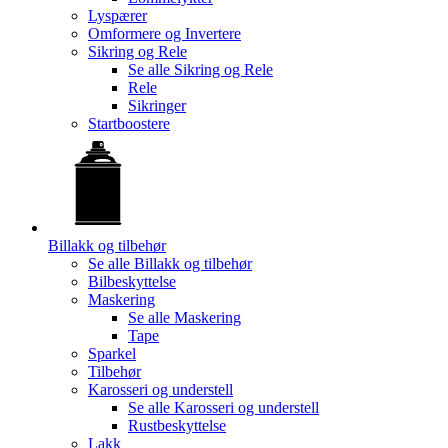
Lyspærer
Omformere og Invertere
Sikring og Rele
Se alle
Sikring og Rele
Rele
Sikringer
Startboostere
Billakk og tilbehør
Se alle
Billakk og tilbehør
Bilbeskyttelse
Maskering
Se alle
Maskering
Tape
Sparkel
Tilbehør
Karosseri og understell
Se alle
Karosseri og understell
Rustbeskyttelse
Lakk