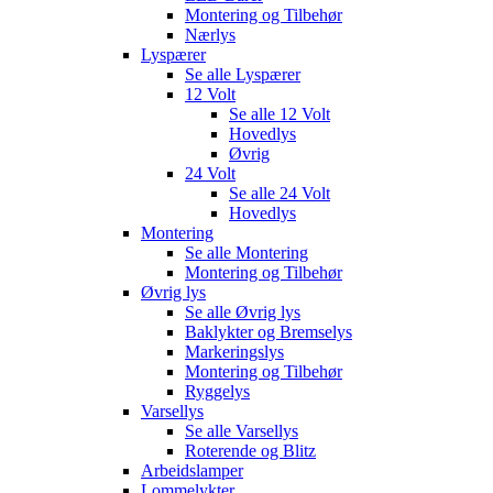
Montering og Tilbehør
Nærlys
Lyspærer
Se alle
Lyspærer
12 Volt
Se alle
12 Volt
Hovedlys
Øvrig
24 Volt
Se alle
24 Volt
Hovedlys
Montering
Se alle
Montering
Montering og Tilbehør
Øvrig lys
Se alle
Øvrig lys
Baklykter og Bremselys
Markeringslys
Montering og Tilbehør
Ryggelys
Varsellys
Se alle
Varsellys
Roterende og Blitz
Arbeidslamper
Lommelykter