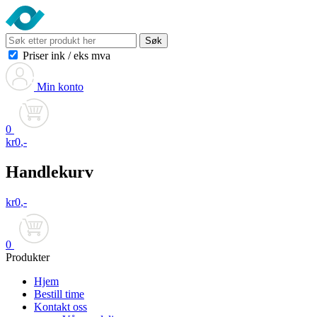
Søk
Priser ink
/
eks mva
Min konto
0
kr
0
,-
Handlekurv
kr
0
,-
0
Produkter
Hjem
Bestill time
Kontakt oss