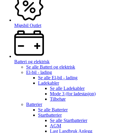
Mjøsbil Outlet
Batteri og elektrisk
Se alle
Batteri og elektrisk
El-bil - lading
Se alle
El-bil - lading
Ladekabler
Se alle
Ladekabler
Mode 3 (for ladestasjon)
Tilbehør
Batterier
Se alle
Batterier
Startbatterier
Se alle
Startbatterier
AGM
Last Landbruk Anlegg